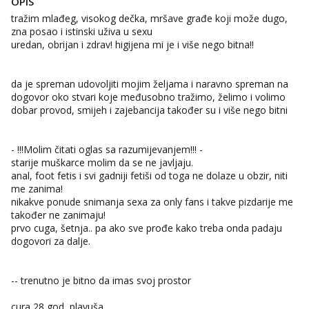
OPIS
tražim mlađeg, visokog dečka, mršave građe koji može dugo,
zna posao i istinski uživa u sexu
uredan, obrijan i zdrav! higijena mi je i više nego bitna!!
da je spreman udovoljiti mojim željama i naravno spreman na
dogovor oko stvari koje međusobno tražimo, želimo i volimo
dobar provod, smijeh i zajebancija također su i više nego bitni
- !!!Molim čitati oglas sa razumijevanjem!!! -
starije muškarce molim da se ne javljaju.
anal, foot fetis i svi gadniji fetiši od toga ne dolaze u obzir, niti
me zanima!
nikakve ponude snimanja sexa za only fans i takve pizdarije me
također ne zanimaju!
prvo cuga, šetnja.. pa ako sve prođe kako treba onda padaju
dogovori za dalje.
-- trenutno je bitno da imas svoj prostor
cura 28 god, plavuša