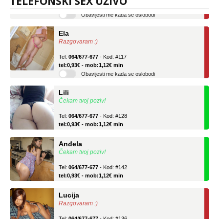
TELEFONSKI SEX UŽIVO
Obavijesti me kada se oslobodi
Ela
Razgovaram :)
Tel:
064/677-677
- Kod: #117
tel:0,93€ - mob:1,12€ min
Obavijesti me kada se oslobodi
Lili
Čekam tvoj poziv!
Tel:
064/677-677
- Kod: #128
tel:0,93€ - mob:1,12€ min
Anđela
Čekam tvoj poziv!
Tel:
064/677-677
- Kod: #142
tel:0,93€ - mob:1,12€ min
Lucija
Razgovaram :)
Tel:
064/677-677
- Kod: #136
tel:0,93€ - mob:1,12€ min