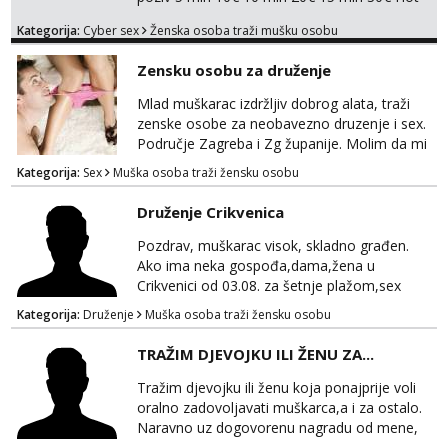
chat 10 min 15€ 20 min 20€ Radim samo
Kategorija:
Cyber sex
Ženska osoba traži mušku osobu
online Cekam te javi mi se porukom 😈👇🏽👇🏽
Javite mi se porukom na whatsapp na br
Zensku osobu za druženje
+385919904531
Mlad muškarac izdržljiv dobrog alata, traži
zenske osobe za neobavezno druzenje i sex.
Područje Zagreba i Zg županije. Molim da mi
se javljaju samo ženske osobe, muškarci i
Kategorija:
Sex
Muška osoba traži žensku osobu
parovi me ne zanimaju. Poruka, poziv ili
WhatsApp 0917339834
Druženje Crikvenica
Pozdrav, muškarac visok, skladno građen.
Ako ima neka gospođa,dama,žena u
Crikvenici od 03.08. za šetnje plažom,sex
,ljetnu romansu...
Kategorija:
Druženje
Muška osoba traži žensku osobu
TRAŽIM DJEVOJKU ILI ŽENU ZA...
Tražim djevojku ili ženu koja ponajprije voli
oralno zadovoljavati muškarca,a i za ostalo.
Naravno uz dogovorenu nagradu od mene,