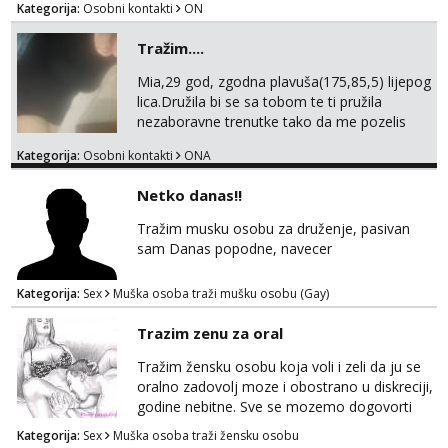
Kategorija:
Osobni kontakti
ON
Tražim....
Mia,29 god, zgodna plavuša(175,85,5) lijepog
lica.Družila bi se sa tobom te ti pružila
nezaboravne trenutke tako da me pozelis
ponovno pozvati...Masaže i online druzenja..
Kategorija:
Osobni kontakti
ONA
Uvjet-tvoj prostor/hotel....Za online dogovor..
Diskrecija i higijena zajamčeni.. Javi se,čekam
Netko danas!!
te..
Tražim musku osobu za druženje, pasivan
sam Danas popodne, navecer
Kategorija:
Sex
Muška osoba traži mušku osobu (Gay)
Trazim zenu za oral
Tražim žensku osobu koja voli i zeli da ju se
oralno zadovolj moze i obostrano u diskreciji,
godine nebitne. Sve se mozemo dogovorti
Zagreb i okolica. Whatsap, Viber 0958068368
Kategorija:
Sex
Muška osoba traži žensku osobu