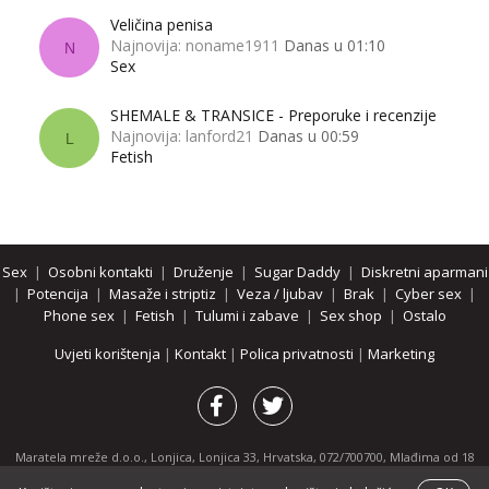
Veličina penisa
Najnovija: noname1911
Danas u 01:10
N
Sex
SHEMALE & TRANSICE - Preporuke i recenzije
Najnovija: lanford21
Danas u 00:59
L
Fetish
Sex
|
Osobni kontakti
|
Druženje
|
Sugar Daddy
|
Diskretni aparmani
|
Potencija
|
Masaže i striptiz
|
Veza / ljubav
|
Brak
|
Cyber sex
|
Phone sex
|
Fetish
|
Tulumi i zabave
|
Sex shop
|
Ostalo
Uvjeti korištenja
|
Kontakt
|
Polica privatnosti
|
Marketing
Maratela mreže d.o.o., Lonjica, Lonjica 33, Hrvatska, 072/700700, Mlađima od 18
godina zabranjeno je pregledavanje stranice i svih njenih dijelova.