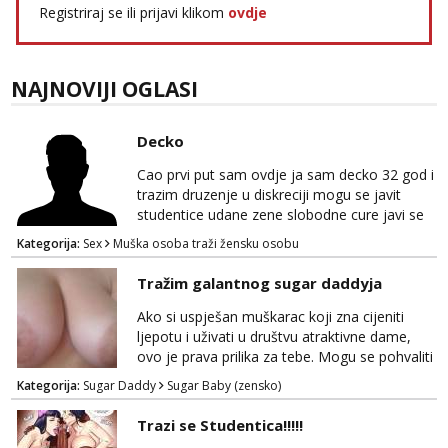
Registriraj se ili prijavi klikom
ovdje
NAJNOVIJI OGLASI
Decko
Cao prvi put sam ovdje ja sam decko 32 god i
trazim druzenje u diskreciji mogu se javit
studentice udane zene slobodne cure javi se
pa cemo sve ljepo dogovorit necete pogrjesit
Kategorija:
Sex
Muška osoba traži žensku osobu
pusa 098819637
Tražim galantnog sugar daddyja
Ako si uspješan muškarac koji zna cijeniti
ljepotu i uživati u društvu atraktivne dame,
ovo je prava prilika za tebe. Mogu se pohvaliti
prekrasnim licem, dugom, njegovanom
Kategorija:
Sugar Daddy
Sugar Baby (zensko)
kosom i fit figurom. Moje grudi su broj 4,a
guza je, bez lažne skromnosti, prava top
Trazi se Studentica!!!!!
forma. Diskretno i opušteno druženje je moj