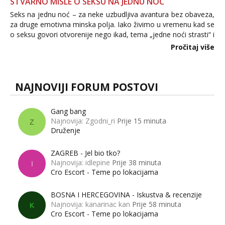
STVARNO MISLE O SEKSU NA JEDNU NOĆ
Seks na jednu noć – za neke uzbudljiva avantura bez obaveza,
za druge emotivna minska polja. Iako živimo u vremenu kad se
o seksu govori otvorenije nego ikad, tema „jedne noći strasti“ i
dalje izaziva burne rasprave. Što zapravo misle žene, a što
Pročitaj više
muškarci? Jesu...
NAJNOVIJI FORUM POSTOVI
Gang bang
Najnovija: Zgodni_ri
Prije 15 minuta
Z
Druženje
ZAGREB - Jel bio tko?
Najnovija: idlepine
Prije 38 minuta
I
Cro Escort - Teme po lokacijama
BOSNA I HERCEGOVINA - Iskustva & recenzije
Najnovija: kanarinac kan
Prije 58 minuta
K
Cro Escort - Teme po lokacijama