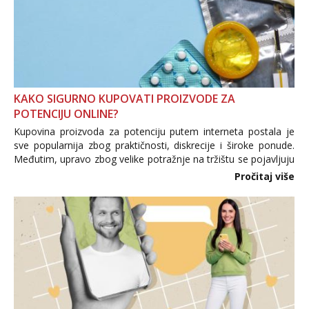
KAKO SIGURNO KUPOVATI PROIZVODE ZA
POTENCIJU ONLINE?
Kupovina proizvoda za potenciju putem interneta postala je
sve popularnija zbog praktičnosti, diskrecije i široke ponude.
Međutim, upravo zbog velike potražnje na tržištu se pojavljuju
i brojni krivotvoreni proizvodi, nepouzdane internetske
Pročitaj više
trgovine te proizvodi nepoznatog podrijetla. ...