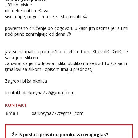
180 cm visine
niti debela niti mršava
sise, dupe, noge.. ima se za šta uhvatit 😁
povremeno druženje po dogovoru u kasnijim satima jer su mi
noći puno zanimljivije od dana 😉
javi se na mail sa par riječi o o sebi, o tome šta voliš i želiš, te
sa kojom slikom
zauzvrat šaljem odgovor i sliku ukoliko mi se svidi to šta vidim
!(mailovi sa slikom i opisom imaju prednost)!
Zagreb i bliža okolica
Kontakt:
darkreyna777@gmail.com
KONTAKT
Email
darkreyna777@gmail.com
Želiš poslati privatnu poruku za ovaj oglas?