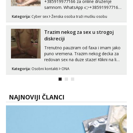
+385919977166 za online druženje
samnom. WhatsApp 👉+385919977166
Telegram 👉@enafriedrichkis Radim
Kategorija:
Cyber sex
Ženska osoba traži mušku osobu
videopozive s licem, solo i s partnerom,
kolegicama (Tina&Natali), razne
kombinacije halteri, haljine, štikle,
Trazim nekog za sex u strogoj
samostojeće itd. Nudim svakakva videa
diskreciji
seksa, puš...
Trenutno pauziram od faxa i imam jako
puno vremena. Trazim nekog decka za
redovan sex na duze staze! Klikni na link
ispod i nadji me tamo, cekam te!
Kategorija:
Osobni kontakti
ONA
NAJNOVIJI ČLANCI