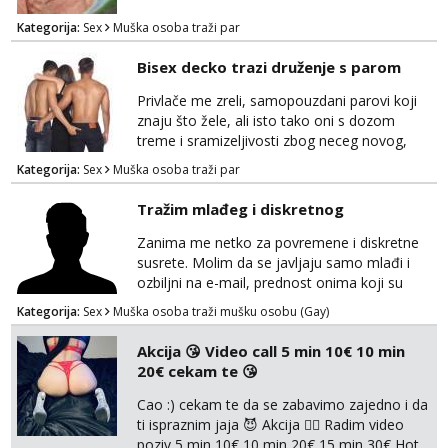
Kategorija:
Sex
Muška osoba traži par
Bisex decko trazi druženje s parom
Privlače me zreli, samopouzdani parovi koji
znaju što žele, ali isto tako oni s dozom
treme i sramizeljivosti zbog neceg novog,
kakav sam i sam ponekad. Jako cijenim
Kategorija:
Sex
Muška osoba traži par
humor i komunikativnost, dobar za opuštanje
u bilo cemu. Više od klasike, zanimaju me
Tražim mlađeg i diskretnog
dublje razine užitka – igranje uloga,
ostvarivanje fantazija i fetiša- tamo gdje se
Zanima me netko za povremene i diskretne
pronađemo. Seksualnost za mene nije nešto
susrete. Molim da se javljaju samo mlađi i
što se “odrađuje”,...
ozbiljni na e-mail, prednost onima koji su
vitke građe, iskustvo mi je nebitno. Higijena i
Kategorija:
Sex
Muška osoba traži mušku osobu (Gay)
diskrecija su mi na prvom mjestu,
maksimalno držim do izgleda, sportski sam
Akcija 😘 Video call 5 min 10€ 10 min
tip.
20€ cekam te 😘
Cao :) cekam te da se zabavimo zajedno i da
ti ispraznim jaja 😈 Akcija 👇🏽 Radim video
poziv 5 min 10€ 10 min 20€ 15 min 30€ Hot