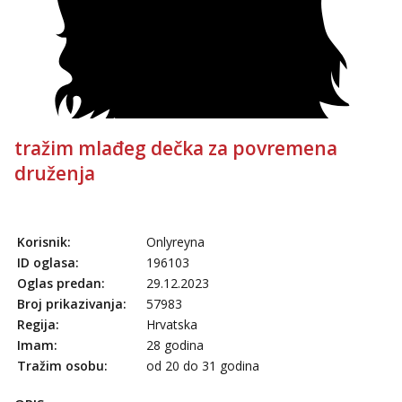
tražim mlađeg dečka za povremena
druženja
Korisnik:
Onlyreyna
ID oglasa:
196103
Oglas predan:
29.12.2023
Broj prikazivanja:
57983
Regija:
Hrvatska
Imam:
28 godina
Tražim osobu:
od 20 do 31 godina