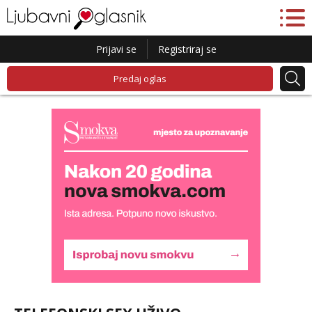
Prijavi se
Registriraj se
Predaj oglas
Lucija
Razgovaram :)
Tel:
064/677-677
- Kod: #136
tel:0,93€ - mob:1,12€ min