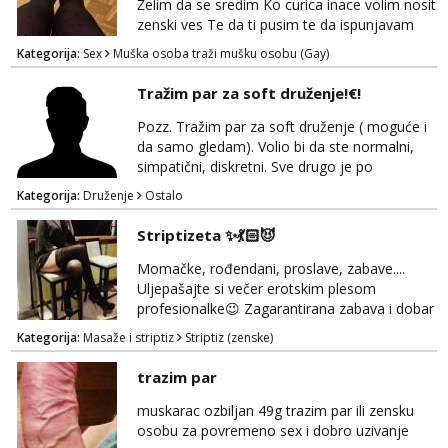
Želim da se sredim Ko curica inace volim nosit
zenski ves Te da ti pusim te da ispunjavam
tvoje zelje Moze i par da vam ispunim zelje
Kategorija:
Sex
Muška osoba traži mušku osobu (Gay)
Do 40 god Javi sa na mail
Tražim par za soft druženje!€!
Pozz. Tražim par za soft druženje ( moguće i
da samo gledam). Volio bi da ste normalni,
simpatični, diskretni. Sve drugo je po
dogovoru... i nagrada! ;)
Kategorija:
Druženje
Ostalo
Striptizeta ✨💃🏻😈
Momačke, rođendani, proslave, zabave....
Uljepašajte si večer erotskim plesom
profesionalke😉 Zagarantirana zabava i dobar
šou🔥💥✨ Ako tražite nešto da začinite običnu
Kategorija:
Masaže i striptiz
Striptiz (zenske)
žurku slobodno mi se javite na mail i lako se
dogovorimo za detalje 💃🏻☺️ 🚫Bez sexa🚫
trazim par
Čujemo se 💋
muskarac ozbiljan 49g trazim par ili zensku
osobu za povremeno sex i dobro uzivanje