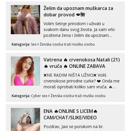
Želim da upoznam muškarca za
dobar provod 💋🌺
Volim šetnje prirodom i uživati u
svakom danu svog života. Ja sam vrlo
pozitivna žena i želim da upoznam
muškarca za dobar provod, naravno
Kategorija:
Sex
Ženska osoba traži mušku osobu
može i nešto više.💋🌺 Klikni na link
ispod i nadji me tamo, cekam te!
Vatrena ‎️‍🔥 crvenokosa Natali (21)
‎️‍🔥 vruča‎ ️‍🔥 ONLINE ZABAVA
❌NE RADIM NIŠTA UŽIVO❌ Voliš
crvenokose prirodne curke? ❤️ Onda me
moraš isprobati koliko sam vruča.‎ ️‍🔥
MLADA vražica koja ima 100%
Kategorija:
Cyber sex
Ženska osoba traži mušku osobu
prorodne grudi, 💦 Misli su mi uvijek
prljave i u svemu vidim samo užitak. 💦
U mojoj raznolikoj ponudi možeš
ENA 🔥ONLINE S LICEM🔥
pranaći nešto po svojoj mjeri. Sexi videa
CAM/CHAT/SLIKE/VIDEO
s kolegica...
Pozdrav, Javi se porukom na br.