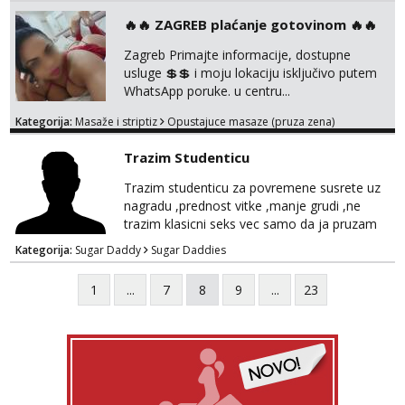
🔥🔥 ZAGREB plaćanje gotovinom 🔥🔥
Zagreb Primajte informacije, dostupne
usluge 💲💲 i moju lokaciju isključivo putem
WhatsApp poruke. u centru...
Kategorija:
Masaže i striptiz
Opustajuce masaze (pruza zena)
Trazim Studenticu
Trazim studenticu za povremene susrete uz
nagradu ,prednost vitke ,manje grudi ,ne
trazim klasicni seks vec samo da ja pruzam
oral itd.....Javljanje na whatsapp sa
Kategorija:
Sugar Daddy
Sugar Daddies
normalnom slikom ne trazim golotinju
,diskrecju dajem 100% i trazim istu.
1
...
7
8
9
...
23