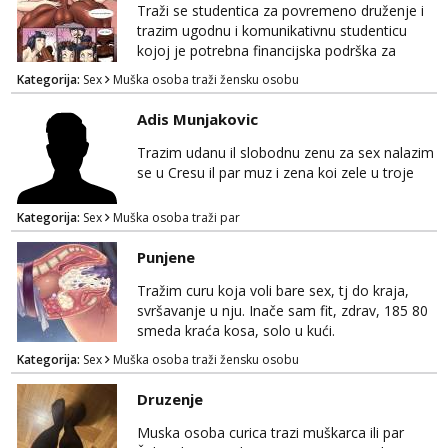
stil, bez dugačkih dopisivanja, putovanja ili
Traži se studentica za povremeno druženje i
javnih pojavljivanja. Što nudim: - atraktivno i
trazim ugodnu i komunikativnu studenticu
ugo...
kojoj je potrebna financijska podrška za
povremeno druženje Fleksibilno vrijeme i
Kategorija:
Sex
Muška osoba traži žensku osobu
odličan honorar po dogovoru. Ako si
zainteresirana i želiš saznati više detalja, javi
Adis Munjakovic
se telegram +385 99 850 1488 Diskrecija
zajamčena.
Trazim udanu il slobodnu zenu za sex nalazim
se u Cresu il par muz i zena koi zele u troje
Kategorija:
Sex
Muška osoba traži par
Punjene
Tražim curu koja voli bare sex, tj do kraja,
svršavanje u nju. Inače sam fit, zdrav, 185 80
smeda kraća kosa, solo u kući.
Kategorija:
Sex
Muška osoba traži žensku osobu
Druzenje
Muska osoba curica trazi muškarca ili par