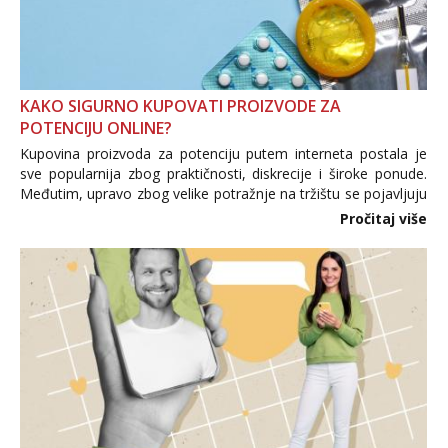
KAKO SIGURNO KUPOVATI PROIZVODE ZA
POTENCIJU ONLINE?
Kupovina proizvoda za potenciju putem interneta postala je
sve popularnija zbog praktičnosti, diskrecije i široke ponude.
Međutim, upravo zbog velike potražnje na tržištu se pojavljuju
i brojni krivotvoreni proizvodi, nepouzdane internetske
Pročitaj više
trgovine te proizvodi nepoznatog podrijetla. ...