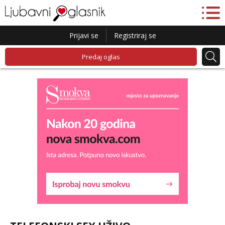
Prijavi se
Registriraj se
Predaj oglas
Liliana
Čekam tvoj poziv!
Tel:
064/677-677
- Kod: #69
tel:0,93€ - mob:1,12€ min