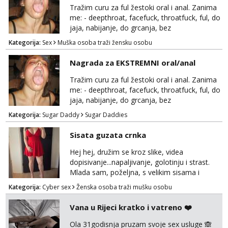
Tražim curu za ful žestoki oral i anal. Zanima
me: - deepthroat, facefuck, throatfuck, ful, do
jaja, nabijanje, do grcanja, bez
ograničavanja... - fisting (ili big insertions),
Kategorija:
Sex
Muška osoba traži žensku osobu
gaping, DAP/TAP, prolapse, sirenje... Ako
možeš nešto od toga i spremna si, javi se.
Nagrada za EKSTREMNI oral/anal
Tražim curu za ful žestoki oral i anal. Zanima
me: - deepthroat, facefuck, throatfuck, ful, do
jaja, nabijanje, do grcanja, bez
ograničavanja... - fisting (ili big insertions),
Kategorija:
Sugar Daddy
Sugar Daddies
gaping, DAP/TAP, prolapse, sirenje... Ako
možeš nešto od toga i spremna si, javi se.
Sisata guzata crnka
Nagrada po želji (od 500€ naviše, ovisi o
tome sto možeš)
Hej hej, družim se kroz slike, videa
dopisivanje...napaljivanje, golotinju i strast.
Mlada sam, poželjna, s velikim sisama i
guzom. 😉 Kontakt: Telegram: nebojezuto
Kategorija:
Cyber sex
Ženska osoba traži mušku osobu
Google chat/Gmail smmaprivatni@gmail.com
Vana u Rijeci kratko i vatreno ❤️
Ola 31godisnja pruzam svoje sex usluge 🙈