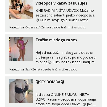
neljubim se Wha...
videopoziv kakav zaslužuješ
❌NE RADIM NIŠTA UŽIVO❌ Možemo
se zajedno zabaviti preko videopoziva.
😉 Nudim svoje gole slikice i razne
videouradke. 🤩 Za online zabavu pošalji
Kategorija:
Cyber sex
Ženska osoba traži mušku osobu
poruku na Whatsapp, Telegram ili Viber.
😎 +385 91 912 3322 Za provjeru moje
autentičnosti možeš me vidjeti na
Tražim mlađega za sex
videopozivu. 😉 S vama sam vec 5 ...
Hej svima, tražim nekog za diskretna
druženja van Zagreba , po mogućnosti
mlađeg 🥰 Klikni na link ispod i nadji me
tamo, cekam te!
Kategorija:
Sex
Ženska osoba traži mušku osobu
💣SEX BOMBA💣
Javi se za ONLINE ZABAVU. NISTA
UZIVO! Radim videopozive, dopisivanja,
prodajem svoja videa i slikice. 😚 Javi mi