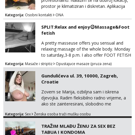
profesionalno. Nalazim se na dobroj lokaciji,
prostor je klimatiziran i diskretan. Aplikacija
what sapp 0957660399.
Kategorija:
Osobni kontakti
ONA
SPLIT:Relax and enjoy😉Massage&Foot
fetish
A pretty masseuse offers you sensual and
relaxing massage of the whole body. Monday
to saturday,3-8 p.m. I also offer FOOT FETISH
for lovers of beautiful feets👣👠👡👢 Calls
Kategorija:
Masaže i striptiz
Opustajuce masaze (pruza zena)
only,no messages! *NO SEX *PRIORITY IS
GIVEN TO REGULAR CLIENTS
Gundulićeva ul. 39, 10000, Zagreb,
Croatie
Zovem se Marija, ozbiljna sam i iskrena
djevojka. Radim fleksibilno radno vrijeme, a
ako ste zainteresirani, slobodno me
kontaktirajte na moj WhatsApp
Kategorija:
Sex
Ženska osoba traži mušku osobu
broj☎️:+385 92 451 2472
TRAŽIM MLAĐU ŽENU ZA SEX BEZ
TABUA I KONDOMA