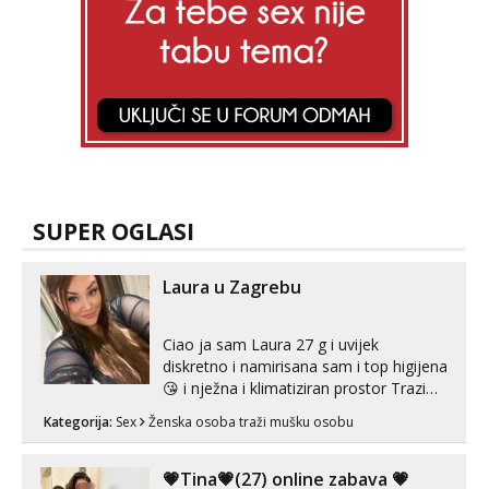
SUPER OGLASI
Laura u Zagrebu
Ciao ja sam Laura 27 g i uvijek
diskretno i namirisana sam i top higijena
😘 i nježna i klimatiziran prostor Trazim
sex za nagradu Radim klasican sex
Kategorija:
Sex
Ženska osoba traži mušku osobu
Pusenje i gutanje sperme Erotsko rublje
imam uvijek Lizati me mozes i ljubiti po
tijelu Iskljucivo neradim analni !!! I
💗Tina💗(27) online zabava 💗