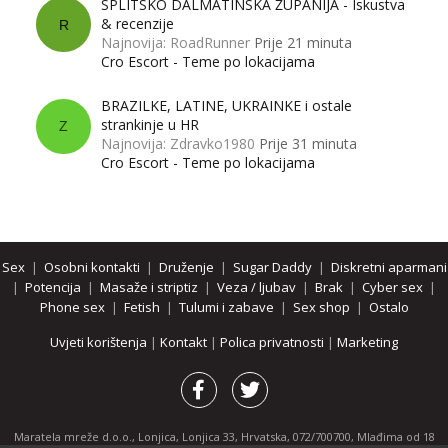
SPLITSKO DALMATINSKA ŽUPANIJA - Iskustva
& recenzije
R
Najnovija: RoadRunner
Prije 21 minuta
Cro Escort - Teme po lokacijama
BRAZILKE, LATINE, UKRAINKE i ostale
strankinje u HR
Z
Najnovija: Zdravko1980
Prije 31 minuta
Cro Escort - Teme po lokacijama
Sex
|
Osobni kontakti
|
Druženje
|
Sugar Daddy
|
Diskretni aparmani
|
Potencija
|
Masaže i striptiz
|
Veza / ljubav
|
Brak
|
Cyber sex
|
Phone sex
|
Fetish
|
Tulumi i zabave
|
Sex shop
|
Ostalo
Uvjeti korištenja
|
Kontakt
|
Polica privatnosti
|
Marketing
Maratela mreže d.o.o., Lonjica, Lonjica 33, Hrvatska, 072/700700, Mlađima od 18