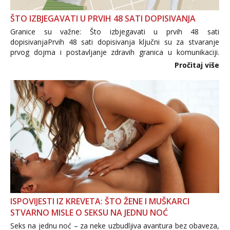
ŠTO IZBJEGAVATI U PRVIH 48 SATI DOPISIVANJA
Granice su važne: Što izbjegavati u prvih 48 sati
dopisivanjaPrvih 48 sati dopisivanja ključni su za stvaranje
prvog dojma i postavljanje zdravih granica u komunikaciji.
Važno je izbjeći prebrzo otkrivanje osobnih ili intimnih
Pročitaj više
informacija, jer nepoznata osoba još nije zaslužila to
povjerenje. Takođe...
ISPOVIJESTI IZ KREVETA: ŠTO ŽENE I MUŠKARCI
STVARNO MISLE O SEKSU NA JEDNU NOĆ
Seks na jednu noć – za neke uzbudljiva avantura bez obaveza,