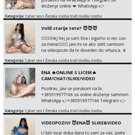
druženje online 💋 WhatsApp 👉
+385919977166 Telegram 👉
Kategorija:
Cyber sex
Ženska osoba traži mušku osobu
@enafriedrichkis NEE radimo sastnke uzivo
nalazenja itd.. +385919977166
Voliš starije tete? 😈😈😈
❤️‍🔥❤️‍🔥Hej hej ja sam Ena i sigurno si vec cuo
za mene❤️‍🔥❤️‍🔥 Javi mi se ako zeliš samnom
na videopoziv da te doveden do vrhunca. 🎇
WhatsApp 👉+385919977166 Telegram 👉
Kategorija:
Cyber sex
Ženska osoba traži mušku osobu
@enafriedrichkis Radim samo ONLINE I
NISTA UŽIVO!!!
ENA 🔥ONLINE S LICEM🔥
CAM/CHAT/SLIKE/VIDEO
Pozdrav, Javi se porukom na br.
+385919977166 za online druženje samnom.
WhatsApp 👉+385919977166 Telegram 👉
@enafriedrichkis Radim videopozive s licem,
Kategorija:
Cyber sex
Ženska osoba traži mušku osobu
solo i s partnerom, kolegicama
(Tina&Natali), razne kombinacije halteri,
VIDEOPOZIVI 😈ENA😈 SLIKE&VIDEO
haljine, štikle, samostojeće itd. Nudim
svakakva videa seksa, pušenje, razne
U bilo koje doba dana tu sam za vas; javite