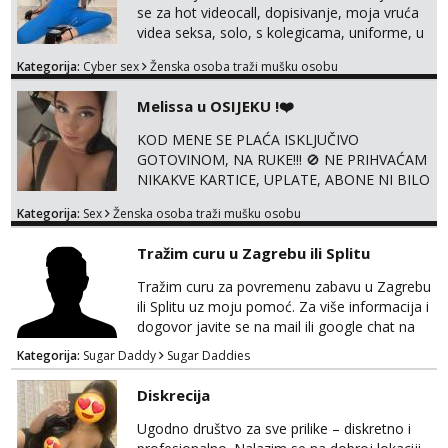
lokacije, suradnje s kolegicama, fetiši..
se za hot videocall, dopisivanje, moja vruća
Dopisivanje i slike također radim. NIŠTA UŽI...
videa seksa, solo, s kolegicama, uniforme, u
autu itd, te za gole slikice 💋 WhatsApp 👉
Kategorija:
Cyber sex
Ženska osoba traži mušku osobu
+385919977166 Telegram 👉
@enafriedrichkis ISKLJUČIVO ONLINE, NIŠTA
Melissa u OSIJEKU !❤️
UŽIVO
KOD MENE SE PLAĆA ISKLJUČIVO
GOTOVINOM, NA RUKE!!! 🚫 NE PRIHVAĆAM
NIKAKVE KARTICE, UPLATE, ABONE NI BILO
KAKVE DRUGE OBLIKE PLAĆANJA – 💵
Kategorija:
Sex
Ženska osoba traži mušku osobu
SAMO GOTOVINA!!! Moje fotografije su
100% moje, bez laži i igara. Nemam vremena
Tražim curu u Zagrebu ili Splitu
za dopisivanja Za dogovor mi piši direktno na
WhatsApp – ako znaš što želiš, bit će ti
Tražim curu za povremenu zabavu u Zagrebu
nagrađeno.
ili Splitu uz moju pomoć. Za više informacija i
dogovor javite se na mail ili google chat na
oneofakind999111@gmail.com
Kategorija:
Sugar Daddy
Sugar Daddies
Diskrecija
Ugodno društvo za sve prilike – diskretno i