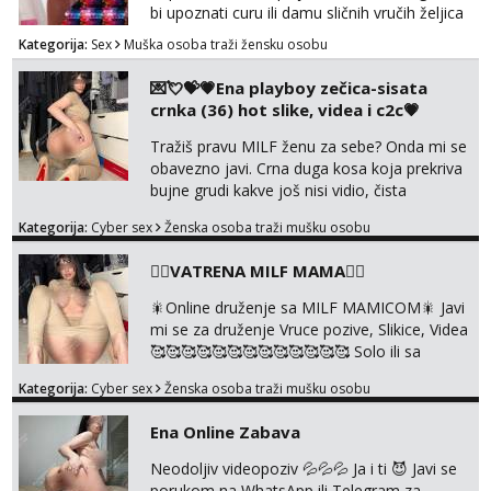
bi upoznati curu ili damu sličnih vručih željica
za zajedničko ugodno i strastveno druženje.
Kategorija:
Sex
Muška osoba traži žensku osobu
Prostor imam, diskr max. A i mobilan 🚗 sam.
💌💘💝💗Ena playboy zečica-sisata
crnka (36) hot slike, videa i c2c💗
Tražiš pravu MILF ženu za sebe? Onda mi se
obavezno javi. Crna duga kosa koja prekriva
bujne grudi kakve još nisi vidio, čista
ŠESTICA! A usne? O usnama bolje da ni ne
Kategorija:
Cyber sex
Ženska osoba traži mušku osobu
pričam. Prave pune usne koje će ti se urezati
u pamćenje, jer vjeruj mi, takve još nisi vidio.
❤️‍🔥VATRENA MILF MAMA❤️‍🔥
Uvijek sam spremna za ONLOINE zabavu.
Volim vruće u porukama uz pokoju fotku.
🎇Online druženje sa MILF MAMICOM🎇 Javi
Radim slikice i videa po tvojoj želji te imam
mi se za druženje Vruce pozive, Slikice, Videa
raznih mater...
🥰🥰🥰🥰🥰🥰🥰🥰🥰🥰🥰🥰🥰 Solo ili sa
partnerom ili kolegicama Javi mi se porukom
Kategorija:
Cyber sex
Ženska osoba traži mušku osobu
WhatsApp ili Telegram WhatsApp 👉
+385919977166 Telegram 👉
Ena Online Zabava
@enafriedrichkis 🤬NE RADIM SASTANKE I
DRUZENJA UZIVO🤬
Neodoljiv videopoziv 💦💦💦 Ja i ti 😈 Javi se
porukom na WhatsApp ili Telegram za