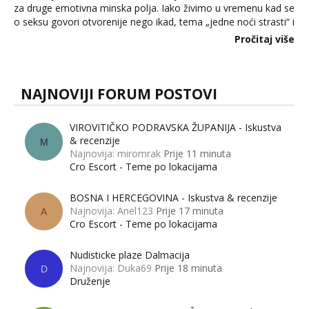
za druge emotivna minska polja. Iako živimo u vremenu kad se
o seksu govori otvorenije nego ikad, tema „jedne noći strasti“ i
dalje izaziva burne rasprave. Što zapravo misle žene, a što
Pročitaj više
muškarci? Jesu...
NAJNOVIJI FORUM POSTOVI
VIROVITIČKO PODRAVSKA ŽUPANIJA - Iskustva
& recenzije
M
Najnovija: miromrak
Prije 11 minuta
Cro Escort - Teme po lokacijama
BOSNA I HERCEGOVINA - Iskustva & recenzije
Najnovija: Anel123
Prije 17 minuta
A
Cro Escort - Teme po lokacijama
Nudisticke plaze Dalmacija
Najnovija: Duka69
Prije 18 minuta
D
Druženje