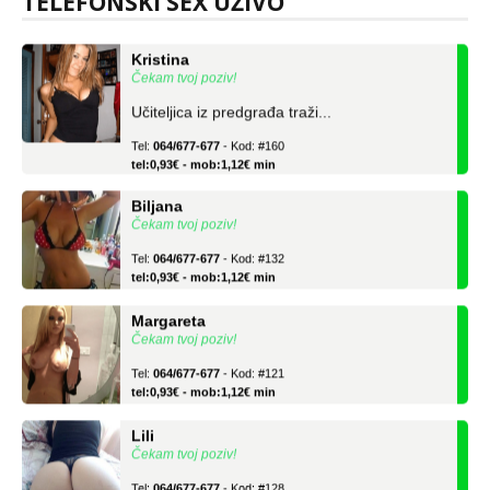
TELEFONSKI SEX UŽIVO
Kristina
Čekam tvoj poziv!
Učiteljica iz predgrađa traži...
Tel:
064/677-677
- Kod: #160
tel:0,93€ - mob:1,12€ min
Biljana
Čekam tvoj poziv!
Tel:
064/677-677
- Kod: #132
tel:0,93€ - mob:1,12€ min
Margareta
Čekam tvoj poziv!
Tel:
064/677-677
- Kod: #121
tel:0,93€ - mob:1,12€ min
Lili
Čekam tvoj poziv!
Tel:
064/677-677
- Kod: #128
tel:0,93€ - mob:1,12€ min