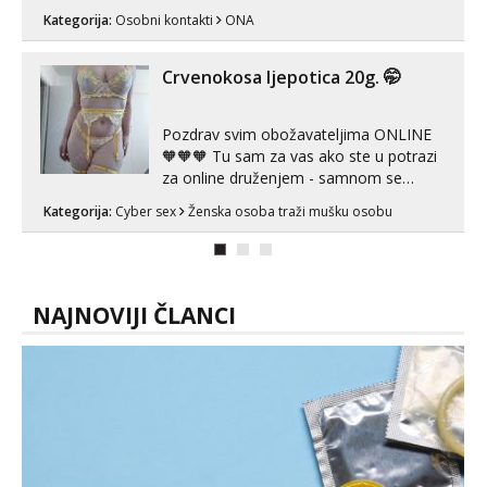
se porukom na Whatsupp, Viber ili
Kategorija:
Osobni kontakti
ONA
Telegram. +385 91 723 0045
Crvenokosa ljepotica 20g. 🤭
Pozdrav svim obožavateljima ONLINE
🧡🧡🧡 Tu sam za vas ako ste u potrazi
za online druženjem - samnom se
možete zabaviti preko videopoziva, ili
Kategorija:
Cyber sex
Ženska osoba traži mušku osobu
ako vam nisam dovoljna radim i u paru i
trojci s kolegicama, svaka je drugačija
😉 Radim i vruća tipkanja uz slike i hot
line pozive. Za vas sam pripremila ...
NAJNOVIJI ČLANCI