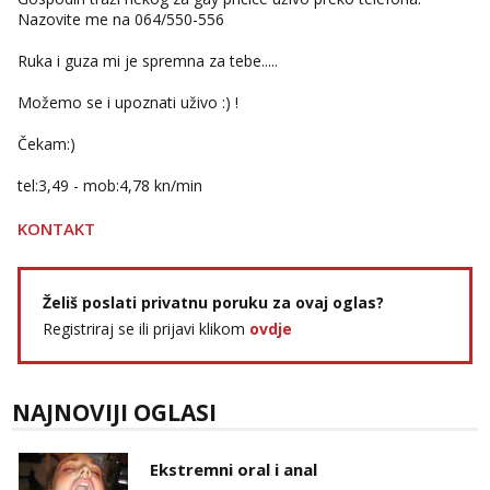
Anđela
Nazovite me na 064/550-556
Čekam tvoj poziv!
Ruka i guza mi je spremna za tebe.....
Tel:
064/677-677
- Kod: #142
tel:0,93€ - mob:1,12€ min
Možemo se i upoznati uživo :) !
Čekam:)
tel:3,49 - mob:4,78 kn/min
KONTAKT
Želiš poslati privatnu poruku za ovaj oglas?
Registriraj se ili prijavi klikom
ovdje
NAJNOVIJI OGLASI
Ekstremni oral i anal