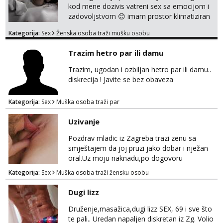
kod mene dozivis vatreni sex sa emocijom i
zadovoljstvom 😊 imam prostor klimatiziran
pa nebrini da se oznojiš previse 😆 u cijeni
Kategorija:
Sex
Ženska osoba traži mušku osobu
nudim klasiku sa zastitom pusenje bez
dirkanje i lizanje sexy rublje uvijek imam
Trazim hetro par ili damu
neradim analno i pitanja ako radim bez odma
ignoriram radim samo sa svojim slikama
Trazim, ugodan i ozbiljan hetro par ili damu..
original ✌️😊ali neki vec me poznaju waccap...
diskrecija ! Javite se bez obaveza
Kategorija:
Sex
Muška osoba traži par
Uzivanje
Pozdrav mladic iz Zagreba trazi zenu sa
smještajem da joj pruzi jako dobar i nježan
oral.Uz moju naknadu,po dogovoru
.Diskrecija osigurana.
Kategorija:
Sex
Muška osoba traži žensku osobu
Dugi lizz
Druženje,masažica,dugi lizz SEX, 69 i sve što
te pali.. Uredan napaljen diskretan iz Zg. Volio