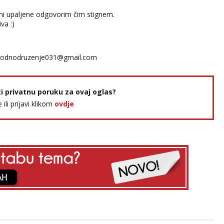
 mi upaljene odgovorim čim stignem.
va :)
odnodruzenje031@gmail.com
ti privatnu poruku za ovaj oglas?
e ili prijavi klikom
ovdje