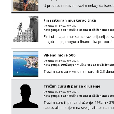
U procesu rastave , trazim nekog da ispr
Fin i situiran muskarac traži
Datum
: 08.kolovoza 2026.
Kategorija:
Sex
Muška osoba traži žensku oso
Fin i utjecajan muskarac trazi prijateljic
dugotrajnije, moguca financijska potpora!
Vikend more 500
Datum
: 08.kolovoza 2026.
Kategorija:
Druženje
Muška osoba traži žensk
Tražim curu za vikend na moru, ili 2,3 dana
Tražim curu ili par za druženje
Datum
: 07.kolovoza 2026.
Kategorija:
Sex
Muška osoba traži žensku oso
Tražim curu ili par za druženje. 193cm / 
i auto, ali pristajem na sve. Javite se na 
spola. mauli772@proton.me