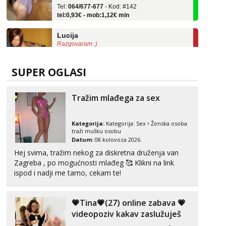
tel:0,93€ - mob:1,12€ min
Lucija
Razgovaram :)
Tel:
064/677-677
- Kod: #136
tel:0,93€ - mob:1,12€ min
Obavijesti me kada se oslobodi
SUPER OGLASI
Liliana
Čekam tvoj poziv!
Tražim mlađega za sex
Tel:
064/677-677
- Kod: #69
tel:0,93€ - mob:1,12€ min
Kategorija:
Kategorija:
Sex
Ženska osoba
traži mušku osobu
Vanesa
Datum:
08.kolovoza 2026.
Čekam tvoj poziv!
Hej svima, tražim nekog za diskretna druženja van
Zagreba , po mogućnosti mlađeg 🥰 Klikni na link
Tel:
064/677-677
- Kod: #74
ispod i nadji me tamo, cekam te!
tel:0,93€ - mob:1,12€ min
Zara
Čekam tvoj poziv!
💗Tina💗(27) online zabava 💗
videopoziv kakav zaslužuješ
Tel:
064/677-677
- Kod: #123
tel:0,93€ - mob:1,12€ min