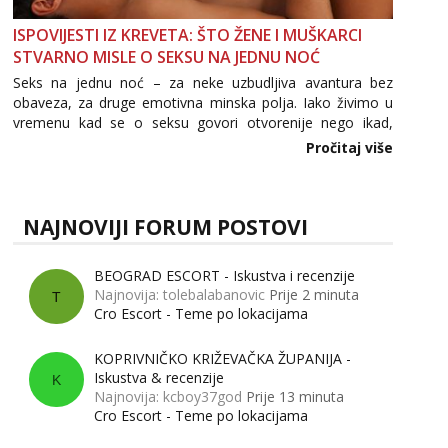
ISPOVIJESTI IZ KREVETA: ŠTO ŽENE I MUŠKARCI
STVARNO MISLE O SEKSU NA JEDNU NOĆ
Seks na jednu noć – za neke uzbudljiva avantura bez
obaveza, za druge emotivna minska polja. Iako živimo u
vremenu kad se o seksu govori otvorenije nego ikad,
tema „jedne noći strasti“ i dalje izaziva burne rasprave. Što
Pročitaj više
zapravo misle žene, a što muškarci? Jesu...
NAJNOVIJI FORUM POSTOVI
BEOGRAD ESCORT - Iskustva i recenzije
Najnovija: tolebalabanovic
Prije 2 minuta
T
Cro Escort - Teme po lokacijama
KOPRIVNIČKO KRIŽEVAČKA ŽUPANIJA -
Iskustva & recenzije
K
Najnovija: kcboy37god
Prije 13 minuta
Cro Escort - Teme po lokacijama