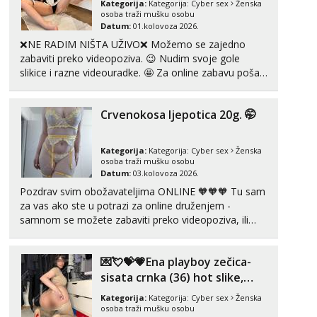
Kategorija:
Kategorija:
Cyber sex
Ženska
osoba traži mušku osobu
Datum:
01.kolovoza 2026.
Anđela
Čekam tvoj poziv!
❌NE RADIM NIŠTA UŽIVO❌ Možemo se zajedno
zabaviti preko videopoziva. 😉 Nudim svoje gole
Tel:
064/677-677
- Kod: #142
slikice i razne videouradke. 🤩 Za online zabavu pošalji
tel:0,93€ - mob:1,12€ min
poruku na Whatsapp, Telegram ili Viber. 😎 +385 91
912 3322 Za provjeru moje autentičnosti možeš me
Crvenokosa ljepotica 20g. 🤭
vidjeti na videopozivu. 😉 S vama sam vec 5 ...
Kategorija:
Kategorija:
Cyber sex
Ženska
osoba traži mušku osobu
Datum:
03.kolovoza 2026.
Pozdrav svim obožavateljima ONLINE 🧡🧡🧡 Tu sam
za vas ako ste u potrazi za online druženjem -
samnom se možete zabaviti preko videopoziva, ili
ako vam nisam dovoljna radim i u paru i trojci s
kolegicama, svaka je drugačija 😉 Radim i vruća
💌💘💝💗Ena playboy zečica-
tipkanja uz slike i hot line pozive. Za vas sam
pripremila ...
sisata crnka (36) hot slike,
videa i c2c💗
Kategorija:
Kategorija:
Cyber sex
Ženska
osoba traži mušku osobu