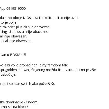
tsApp 0919819550
 da smo oboje iz Osijeka ili okolice, ali to nije uvjet.
to je bolje.
 također plus ali nije obavezan
rcing isto plus ali nije obavezno
 ali nije obavezan.
lus ali nije obavezan.
usan u BDSM-u⛓️.
 koje bi volio probati npr , dirty femdom talk
pit,golden shower, fingering možda fisting itd.. , ali mi je više
e uzbuđuje.
iti i solidan switch ako poželiš 🔄.
ske dominacije / findom
omatski na block !