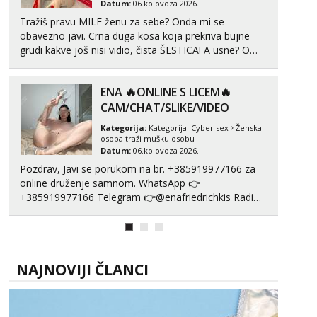
Datum:
06.kolovoza 2026.
Tražiš pravu MILF ženu za sebe? Onda mi se
obavezno javi. Crna duga kosa koja prekriva bujne
grudi kakve još nisi vidio, čista ŠESTICA! A usne? O
usnama bolje da ni ne pričam. Prave pune usne koje
će ti se urezati u pamćenje, jer vjeruj mi, takve još
ENA 🔥ONLINE S LICEM🔥
nisi vidio. Uvijek sam spremna za ONLOINE zabavu...
CAM/CHAT/SLIKE/VIDEO
Kategorija:
Kategorija:
Cyber sex
Ženska
osoba traži mušku osobu
Datum:
06.kolovoza 2026.
Pozdrav, Javi se porukom na br. +385919977166 za
online druženje samnom. WhatsApp 👉
+385919977166 Telegram 👉@enafriedrichkis Radim
videopozive s licem, solo i s partnerom, kolegicama
(Tina&Natali), razne kombinacije halteri, haljine,
štikle, samostojeće itd. Nudim svakakva videa seksa,
puš...
NAJNOVIJI ČLANCI