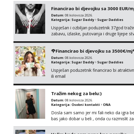
Financirao bi djevojku sa 3000 EUR/m
Datum
: 08.kolovoza 2026.
Kategorija:
Sugar Daddy
Sugar Daddies
Uspješan i ozbiljan poduzetnik 37god traž
zabavu, izlaske, putovanja i druge lijepe s
zgodna i atraktivna javi se na moj email:
🌹Financirao bi djevojku sa 3500€/mj
Datum
: 08.kolovoza 2026.
Kategorija:
Sugar Daddy
Sugar Daddies
Uspješan poduzetnik financirao bi atrakt
ili email
Tražim nekog za belu:)
Datum
: 08.kolovoza 2026.
Kategorija:
Osobni kontakti
ONA
Dosla sam samo jer mi fali neko da igra be
bas jako dobar u beli , onda cu razmislit za