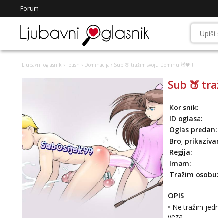
Forum
Ljubavni oglasnik
›
Fetish
›
Dominacija
› Sub 🍑 tražim svoju Dominu 😈🖤 !
Sub 🍑 tr
Korisnik:
ID oglasa:
Oglas predan:
Broj prikaziva
Regija:
Imam:
Tražim osobu
OPIS
• Ne tražim jed
veza.