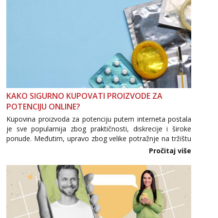
KAKO SIGURNO KUPOVATI PROIZVODE ZA
POTENCIJU ONLINE?
Kupovina proizvoda za potenciju putem interneta postala
je sve popularnija zbog praktičnosti, diskrecije i široke
ponude. Međutim, upravo zbog velike potražnje na tržištu
se pojavljuju i brojni krivotvoreni proizvodi, nepouzdane
Pročitaj više
internetske trgovine te proizvodi nepoznatog podrijetla. ...