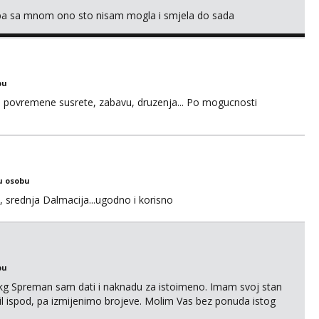
oba sa mnom ono sto nisam mogla i smjela do sada
bu
u za povremene susrete, zabavu, druzenja... Po mogucnosti
u osobu
, srednja Dalmacija...ugodno i korisno
bu
87kg Spreman sam dati i naknadu za istoimeno. Imam svoj stan
mail ispod, pa izmijenimo brojeve. Molim Vas bez ponuda istog