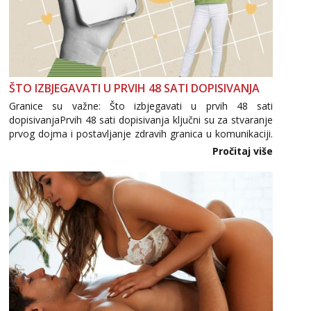
ŠTO IZBJEGAVATI U PRVIH 48 SATI DOPISIVANJA
Granice su važne: Što izbjegavati u prvih 48 sati
dopisivanjaPrvih 48 sati dopisivanja ključni su za stvaranje
prvog dojma i postavljanje zdravih granica u komunikaciji.
Važno je izbjeći prebrzo otkrivanje osobnih ili intimnih
Pročitaj više
informacija, jer nepoznata osoba još nije zaslužila to
povjerenje. Takođe...