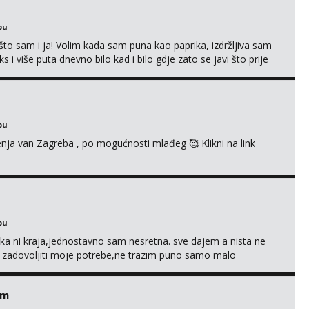
bu
što sam i ja! Volim kada sam puna kao paprika, izdržljiva sam
s i više puta dnevno bilo kad i bilo gdje zato se javi što prije
 me tamo, cekam te!
bu
enja van Zagreba , po mogućnosti mlađeg 🥰 Klikni na link
bu
a ni kraja,jednostavno sam nesretna. sve dajem a nista ne
e zadovoljiti moje potrebe,ne trazim puno samo malo
s i njezne poljupce po tijelu koji me jako pale,obozavam kad
ni na link ispod i nadji me tamo, cekam te!
em