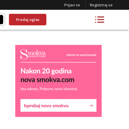
Prijavi se
Registriraj se
Predaj oglas
Lucija
Razgovaram :)