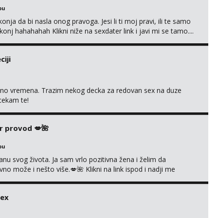
bu
nja da bi nasla onog pravoga. Jesi li ti moj pravi, ili te samo
nj hahahahah Klikni niže na sexdater link i javi mi se tamo....
iji
uno vremena. Trazim nekog decka za redovan sex na duze
 cekam te!
r provod 💋🌺
bu
nu svog života. Ja sam vrlo pozitivna žena i želim da
 može i nešto više.💋🌺 Klikni na link ispod i nadji me
sex