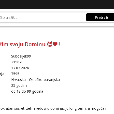
Pretraži
ažim svoju Dominu 😈🖤 !
Subosijek99
215678
17.07.2026
nja:
7595
Hrvatska - Osječko-baranjska
25 godina
:
od 18 do 99 godina
nokratan susret: želim redovnu dominaciju long-term, a moguća i