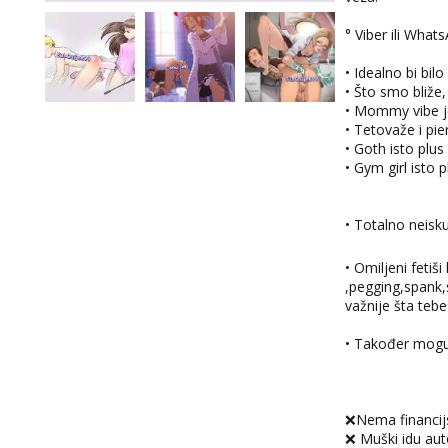
° Viber ili Wha
• Idealno bi bilo
• Što smo bliže, 
• Mommy vibe je
• Tetovaže i pie
• Goth isto plus
• Gym girl isto p
• Totalno neisk
• Omiljeni fetiši
,pegging,spank,s
važnije šta teb
• Također mogu b
❌Nema financij
❌ Muški idu aut