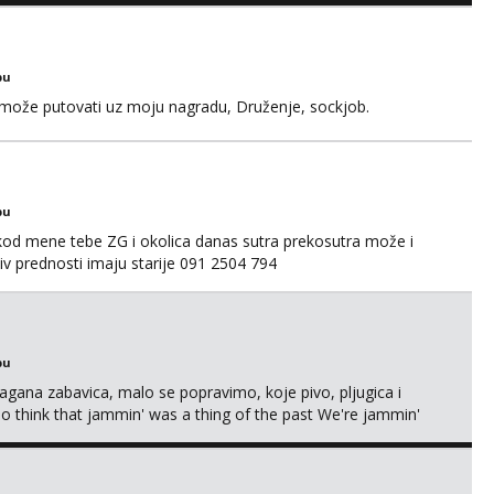
bu
a može putovati uz moju nagradu, Druženje, sockjob.
bu
 kod mene tebe ZG i okolica danas sutra prekosutra može i
 prednosti imaju starije 091 2504 794
bu
Lagana zabavica, malo se popravimo, koje pivo, pljugica i
To think that jammin' was a thing of the past We're jammin'