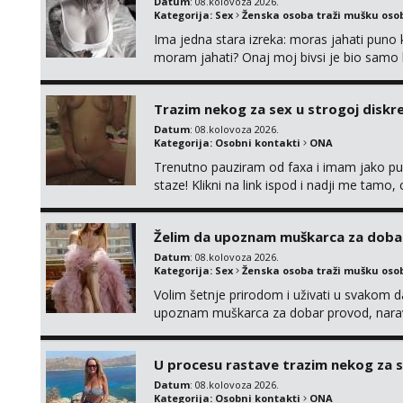
Datum
: 08.kolovoza 2026.
Kategorija:
Sex
Ženska osoba traži mušku oso
Ima jedna stara izreka: moras jahati puno ko
moram jahati? Onaj moj bivsi je bio samo ko
Trazim nekog za sex u strogoj diskrec
Datum
: 08.kolovoza 2026.
Kategorija:
Osobni kontakti
ONA
Trenutno pauziram od faxa i imam jako p
staze! Klikni na link ispod i nadji me tamo,
Želim da upoznam muškarca za doba
Datum
: 08.kolovoza 2026.
Kategorija:
Sex
Ženska osoba traži mušku oso
Volim šetnje prirodom i uživati u svakom da
upoznam muškarca za dobar provod, naravno
tamo, cekam te!
U procesu rastave trazim nekog za 
Datum
: 08.kolovoza 2026.
Kategorija:
Osobni kontakti
ONA