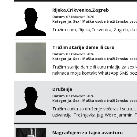
Rijeka,Crikvenica,Zagreb
Datum
: 07.kolovoza 2026.
Kategorija:
Sex
Muška osoba traži žensku oso
Tražim curu, Rijeka,Crikvenica, Zagreb, d
Tražim starije dame ili curu
Datum
: 07.kolovoza 2026.
Kategorija:
Sex
Muška osoba traži žensku oso
Tražim starije dame ili curu mladju za sex
naknada moja kontakt WhatsApp SMS poziv
Druženje
Datum
: 07.kolovoza 2026.
Kategorija:
Sex
Muška osoba traži žensku oso
Tražim curku za druženje večeras i sutra. 
uzivancija. Trešnjavka jug. We're jammin' 
And I hope this jam is gonna last
Nagrađujem za tajnu avanturu