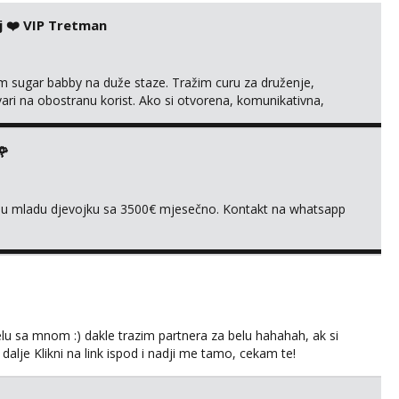
j ❤️ VIP Tretman
im sugar babby na duže staze. Tražim curu za druženje,
tvari na obostranu korist. Ako si otvorena, komunikativna,
 markodalic37@gmail.com
🌹
ivnu mladu djevojku sa 3500€ mjesečno. Kontakt na whatsapp
lu sa mnom :) dakle trazim partnera za belu hahahah, ak si
 dalje Klikni na link ispod i nadji me tamo, cekam te!