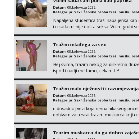
Volim kada sam puna kao paprika
Datum
: 08.kolovoza 2026.
Kategorija:
Sex
Ženska osoba traži mušku oso
Napaljena studentica traži napaljenka kao 
i nikada mi nije dosta seksa. Volim grubi sek
da me isprobaš Klikni na link ispod i nadji
Tražim mlađega za sex
Datum
: 08.kolovoza 2026.
Kategorija:
Sex
Ženska osoba traži mušku oso
Hej svima, tražim nekog za diskretna druž
ispod i nadji me tamo, cekam te!
Tražim malo nježnosti i razumjevanja
Datum
: 08.kolovoza 2026.
Kategorija:
Sex
Ženska osoba traži mušku oso
u dosadnoj vezi koja nema nikakvog pocetk
dobivam za uzvrat.trazim muskarca koji c
njeznosti i razumjevanja. volim njezan sek
muskarac preuzme kontrolu . javi se :) Klik
Trazim muskarca da ga dobro zajaš