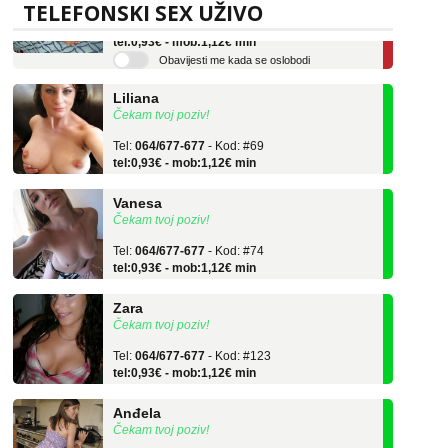
Tel:
064/677-677
- Kod: #136
TELEFONSKI SEX UŽIVO
tel:0,93€ - mob:1,12€ min
Obavijesti me kada se oslobodi
Liliana
Čekam tvoj poziv!
Tel:
064/677-677
- Kod: #69
tel:0,93€ - mob:1,12€ min
Vanesa
Čekam tvoj poziv!
Tel:
064/677-677
- Kod: #74
tel:0,93€ - mob:1,12€ min
Zara
Čekam tvoj poziv!
Tel:
064/677-677
- Kod: #123
tel:0,93€ - mob:1,12€ min
Anđela
Čekam tvoj poziv!
Tel:
064/677-677
- Kod: #142