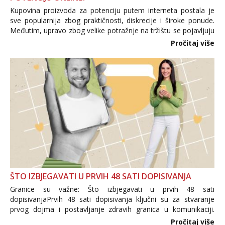
Kupovina proizvoda za potenciju putem interneta postala je
sve popularnija zbog praktičnosti, diskrecije i široke ponude.
Međutim, upravo zbog velike potražnje na tržištu se pojavljuju
i brojni krivotvoreni proizvodi, nepouzdane internetske
Pročitaj više
trgovine te proizvodi nepoznatog podrijetla. ...
ŠTO IZBJEGAVATI U PRVIH 48 SATI DOPISIVANJA
Granice su važne: Što izbjegavati u prvih 48 sati
dopisivanjaPrvih 48 sati dopisivanja ključni su za stvaranje
prvog dojma i postavljanje zdravih granica u komunikaciji.
Važno je izbjeći prebrzo otkrivanje osobnih ili intimnih
Pročitaj više