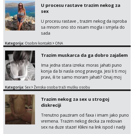
Razgovaram :)
javi se na moj email:
U procesu rastave trazim nekog za
markodalic37@gmail.com
Tel:
064/677-677
- Kod: #74
sex
tel:0,93€ - mob:1,12€ min
Obavijesti me kada se oslobodi
U procesu rastave , trazim nekog da isproba
sa mnom ono sto nisam mogla i smjela do
Lili
sada
Razgovaram :)
Kategorija:
Osobni kontakti
ONA
Tel:
064/677-677
- Kod: #128
tel:0,93€ - mob:1,12€ min
Trazim muskarca da ga dobro zajašem
Obavijesti me kada se oslobodi
Ima jedna stara izreka: moras jahati puno
Anđela
konja da bi nasla onog pravoga. Jesi li ti moj
Čekam tvoj poziv!
pravi, ili te samo moram jahati? Onaj moj
Tel:
064/677-677
- Kod: #142
bivsi je bio samo konj hahahahah Klikni niže
Kategorija:
Sex
Ženska osoba traži mušku osobu
tel:0,93€ - mob:1,12€ min
na sexdater link i javi mi se tamo....
Trazim nekog za sex u strogoj
Mira
Čekam tvoj poziv!
diskreciji
Tel:
064/677-677
- Kod: #72
Trenutno pauziram od faxa i imam jako puno
tel:0,93€ - mob:1,12€ min
vremena. Trazim nekog decka za redovan
sex na duze staze! Klikni na link ispod i nadji
me tamo, cekam te!