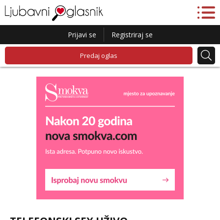
Prijavi se
Registriraj se
Predaj oglas
Maja
Razgovaram :)
Tel:
064/677-677
- Kod: #04