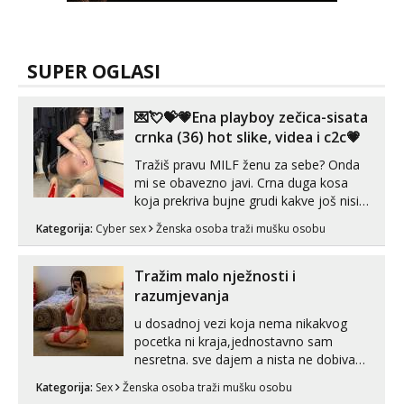
SUPER OGLASI
💌💘💝💗Ena playboy zečica-sisata
crnka (36) hot slike, videa i c2c💗
Tražiš pravu MILF ženu za sebe? Onda
mi se obavezno javi. Crna duga kosa
koja prekriva bujne grudi kakve još nisi
vidio, čista ŠESTICA! A usne? O usnama
Kategorija:
Cyber sex
Ženska osoba traži mušku osobu
bolje da ni ne pričam. Prave pune usne
koje će ti se urezati u pamćenje, jer
vjeruj mi, takve još nisi vidio. Uvijek sam
Tražim malo nježnosti i
spremna za ONLOINE zabavu...
razumjevanja
u dosadnoj vezi koja nema nikakvog
pocetka ni kraja,jednostavno sam
nesretna. sve dajem a nista ne dobivam
za uzvrat.trazim muskarca koji ce
Kategorija:
Sex
Ženska osoba traži mušku osobu
zadovoljiti moje potrebe,ne trazim puno