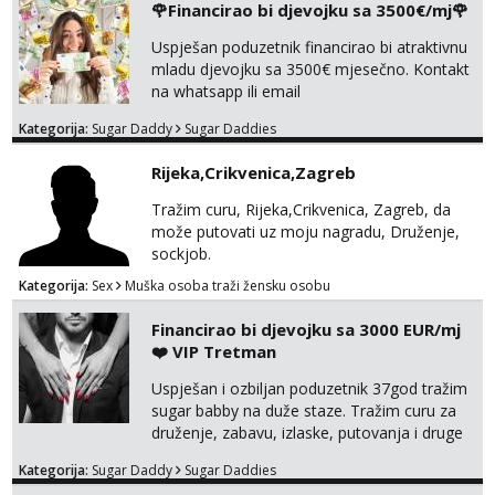
🌹Financirao bi djevojku sa 3500€/mj🌹
Tel:
064/677-677
- Kod: #04
poljupce po tijelu koji me jako
tel:0,93€ - mob:1,12€ min
pale,obozavam kad muskarac preuzme
Uspješan poduzetnik financirao bi atraktivnu
Obavijesti me kada se oslobodi
kontrolu . javi se :) Klikni na link ispod i nadji
mladu djevojku sa 3500€ mjesečno. Kontakt
me tamo, cekam te!
na whatsapp ili email
Snježana
Razgovaram :)
Kategorija:
Sugar Daddy
Sugar Daddies
Tel:
064/677-677
- Kod: #119
tel:0,93€ - mob:1,12€ min
Rijeka,Crikvenica,Zagreb
Obavijesti me kada se oslobodi
Tražim curu, Rijeka,Crikvenica, Zagreb, da
Biljana
može putovati uz moju nagradu, Druženje,
Razgovaram :)
sockjob.
Tel:
064/677-677
- Kod: #132
Kategorija:
Sex
Muška osoba traži žensku osobu
tel:0,93€ - mob:1,12€ min
Obavijesti me kada se oslobodi
Financirao bi djevojku sa 3000 EUR/mj
❤️ VIP Tretman
Alisa
Čekam tvoj poziv!
Uspješan i ozbiljan poduzetnik 37god tražim
sugar babby na duže staze. Tražim curu za
Tel:
064/677-677
- Kod: #106
druženje, zabavu, izlaske, putovanja i druge
tel:0,93€ - mob:1,12€ min
lijepe stvari na obostranu korist. Ako si
Kategorija:
Sugar Daddy
Sugar Daddies
otvorena, komunikativna, zgodna i atraktivna
Vanesa