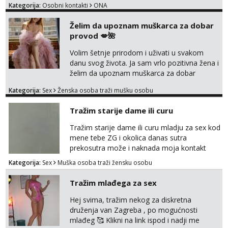
Kategorija:
Osobni kontakti
ONA
Želim da upoznam muškarca za dobar
provod 💋🌺
Volim šetnje prirodom i uživati u svakom
danu svog života. Ja sam vrlo pozitivna žena i
želim da upoznam muškarca za dobar
provod, naravno može i nešto više.💋🌺 Klikni
Kategorija:
Sex
Ženska osoba traži mušku osobu
na link ispod i nadji me tamo, cekam te!
Tražim starije dame ili curu
Tražim starije dame ili curu mladju za sex kod
mene tebe ZG i okolica danas sutra
prekosutra može i naknada moja kontakt
WhatsApp SMS poziv prednosti imaju starije
Kategorija:
Sex
Muška osoba traži žensku osobu
091 2504 794
Tražim mlađega za sex
Hej svima, tražim nekog za diskretna
druženja van Zagreba , po mogućnosti
mlađeg 🥰 Klikni na link ispod i nadji me