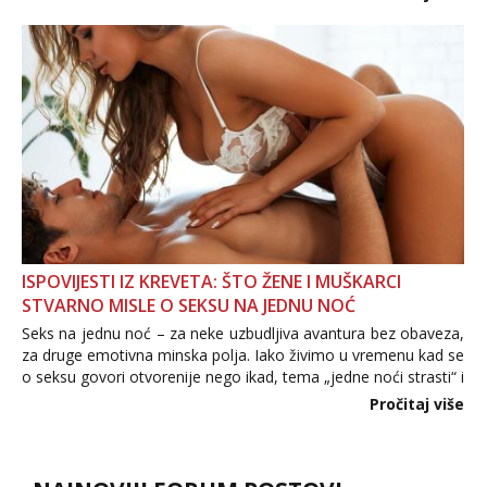
informacija, jer nepoznata osoba još nije zaslužila to
povjerenje. Takođe...
ISPOVIJESTI IZ KREVETA: ŠTO ŽENE I MUŠKARCI
STVARNO MISLE O SEKSU NA JEDNU NOĆ
Seks na jednu noć – za neke uzbudljiva avantura bez obaveza,
za druge emotivna minska polja. Iako živimo u vremenu kad se
o seksu govori otvorenije nego ikad, tema „jedne noći strasti“ i
dalje izaziva burne rasprave. Što zapravo misle žene, a što
Pročitaj više
muškarci? Jesu...