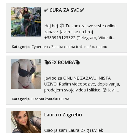
samo malo njeznosti i razumjevanja.
volim njezan seks i njezne poljupce po
✅ CURA ZA SVE ✅
tijelu koji me jako pale,obozavam kad
muskar...
Hej hej. 🤭 Tu sam za sve vrste online
zabave. Javi mi se na broj
+385919123322 (Telegram, Viber ili
Whatsapp). 🤙 NE javljaj se na uzivo.
Kategorija:
Cyber sex
Ženska osoba traži mušku osobu
Hvala.
💣SEX BOMBA💣
Javi se za ONLINE ZABAVU. NISTA
UZIVO! Radim videopozive, dopisivanja,
prodajem svoja videa i slikice. 😚 Javi mi
se porukom na Whatsupp, Viber ili
Kategorija:
Osobni kontakti
ONA
Telegram. +385 91 723 0045
Laura u Zagrebu
Ciao ja sam Laura 27 g i uvijek