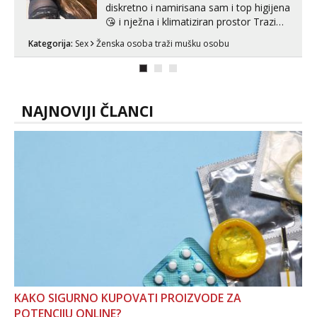
diskretno i namirisana sam i top higijena
😘 i nježna i klimatiziran prostor Trazim
sex za nagradu Radim klasican sex
Kategorija:
Sex
Ženska osoba traži mušku osobu
Pusenje i gutanje sperme Erotsko rublje
imam uvijek Lizati me mozes i ljubiti po
tijelu Iskljucivo neradim analni !!! I
neljubim se Wha...
NAJNOVIJI ČLANCI
KAKO SIGURNO KUPOVATI PROIZVODE ZA
POTENCIJU ONLINE?