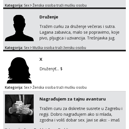
tamo, cekam te!
Kategorija:
Sex
Ženska osoba traži mušku osobu
Druženje
Tražim curku za druženje večeras i sutra.
Lagana zabavica, malo se popravimo, koje
pivo, pljugica i uzivancija. Trešnjavka jug.
We're jammin' To think that jammin' was a
Kategorija:
Sex
Muška osoba traži žensku osobu
thing of the past We're jammin' And I hope
this jam is gonna last
X
Druženj€... $
Kategorija:
Sex
Ženska osoba traži mušku osobu
Nagrađujem za tajnu avanturu
Tražim curu za diskretne susrete u Zagrebu i
regiji. Dobro nagrađujem ako si mlada,
zgodna i voliš dobar sex. Javi se ako: - imaš
do 25 godina - imaš do 65 kg - imaš dugu