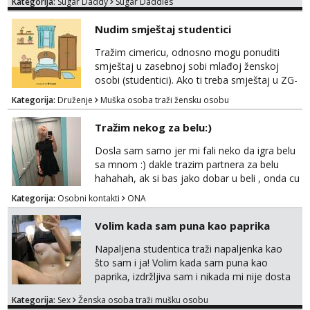
Kategorija:
Sugar Daddy
Sugar Daddies
kosu - se dobro ljubiš - si fleksibilna s
vremenom (jer ga nemam previše) i
Nudim smještaj studentici
dostupna radnim danom (vikendi i noći su za
obitelj) - vodiš brigu o zdravlju i koristiš
Tražim cimericu, odnosno mogu ponuditi
zaštitu Ne javljajte se: - debele - frajeri i
smještaj u zasebnoj sobi mlađoj ženskoj
paro...
osobi (studentici). Ako ti treba smještaj u ZG-
u, a ne želiš plaćati sobu i tako malo uštedjeti,
Kategorija:
Druženje
Muška osoba traži žensku osobu
javi se na mail.
Tražim nekog za belu:)
Dosla sam samo jer mi fali neko da igra belu
sa mnom :) dakle trazim partnera za belu
hahahah, ak si bas jako dobar u beli , onda cu
razmislit za dalje Klikni na link ispod i nadji me
Kategorija:
Osobni kontakti
ONA
tamo, cekam te!
Volim kada sam puna kao paprika
Napaljena studentica traži napaljenka kao
što sam i ja! Volim kada sam puna kao
paprika, izdržljiva sam i nikada mi nije dosta
seksa. Volim grubi seks i više puta dnevno
Kategorija:
Sex
Ženska osoba traži mušku osobu
bilo kad i bilo gdje zato se javi što prije da