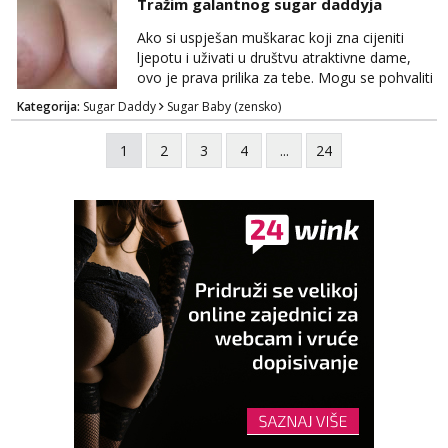
Tražim galantnog sugar daddyja
negdje u mrak, prije seksa dobijes odmah na
ruke, molim samo ozbiljne da se javljaju one
Ako si uspješan muškarac koji zna cijeniti
koje se pale na seks po mracnim parkinzima,
ljepotu i uživati u društvu atraktivne dame,
sumarcima itd be...
ovo je prava prilika za tebe. Mogu se pohvaliti
prekrasnim licem, dugom, njegovanom
Kategorija:
Sugar Daddy
Sugar Baby (zensko)
kosom i fit figurom. Moje grudi su broj 4,a
guza je, bez lažne skromnosti, prava top
1
2
3
4
...
24
forma. Diskretno i opušteno druženje je moj
stil, bez dugačkih dopisivanja, putovanja ili
javnih pojavljivanja. Što nudim: - atraktivno i
ugo...