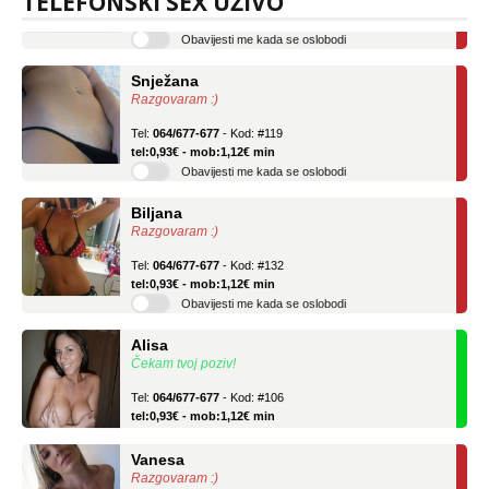
TELEFONSKI SEX UŽIVO
tel:0,93€ - mob:1,12€ min
Obavijesti me kada se oslobodi
Snježana
Razgovaram :)
Tel:
064/677-677
- Kod: #119
tel:0,93€ - mob:1,12€ min
Obavijesti me kada se oslobodi
Biljana
Razgovaram :)
Tel:
064/677-677
- Kod: #132
tel:0,93€ - mob:1,12€ min
Obavijesti me kada se oslobodi
Alisa
Čekam tvoj poziv!
Tel:
064/677-677
- Kod: #106
tel:0,93€ - mob:1,12€ min
Vanesa
Razgovaram :)