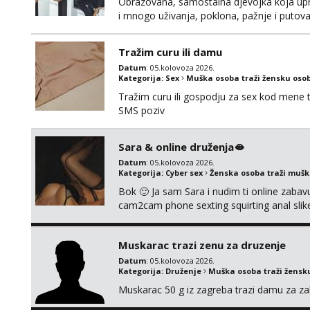
Obrazovana, samostalna djevojka koja upr
i mnogo uživanja, poklona, pažnje i putov
poklapaju. Mnogo senzualnosti i lijepe ener
li ću odgovoriti. Isključivo tražim nekoga 
Tražim curu ili damu
Datum
: 05.kolovoza 2026.
Kategorija:
Sex
Muška osoba traži žensku oso
Tražim curu ili gospodju za sex kod mene
SMS poziv
Sara & online druženja🫦
Datum
: 05.kolovoza 2026.
Kategorija:
Cyber sex
Ženska osoba traži muš
Bok 🙂 Ja sam Sara i nudim ti online zabavu
cam2cam phone sexting squirting anal slike 
uradci. Javi se porukom na wapp i zakaži sv
Muskarac trazi zenu za druzenje
Datum
: 05.kolovoza 2026.
Kategorija:
Druženje
Muška osoba traži žensk
Muskarac 50 g iz zagreba trazi damu za zab