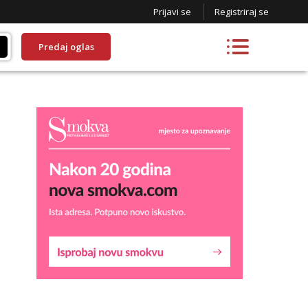
Prijavi se
Registriraj se
Predaj oglas
Liliana
Razgovaram :)