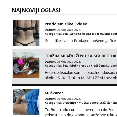
NAJNOVIJI OGLASI
Prodajem slike i video
Datum
: 06.kolovoza 2026.
Kategorija:
Sex
Ženska osoba traži mušku oso
Gole slike i video Prodajem nošene gačice
TRAŽIM MLAĐU ŽENU ZA SEX BEZ T
Datum
: 06.kolovoza 2026.
Kategorija:
Sex
Muška osoba traži žensku oso
Heteroseksualan sam, seksualno iskusan, n
okolice Siska. Tražim MLAĐU ŽENU bez obzi
bez TABUA i KONDOMA upotpunjen SEKS IG
raznih veličina i oblika. Na uvid daje
Muškarac
ako te...
Datum
: 06.kolovoza 2026.
Kategorija:
Druženje
Muška osoba traži žensk
Tražim mlađu curu za povremena druženja. 
jednostavno dogovorimo. Može sve u kru