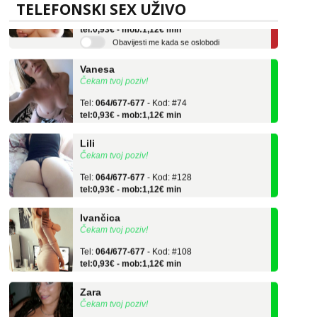
Tel:
064/677-677
- Kod: #69
TELEFONSKI SEX UŽIVO
tel:0,93€ - mob:1,12€ min
Obavijesti me kada se oslobodi
Vanesa
Čekam tvoj poziv!
Tel:
064/677-677
- Kod: #74
tel:0,93€ - mob:1,12€ min
Lili
Čekam tvoj poziv!
Tel:
064/677-677
- Kod: #128
tel:0,93€ - mob:1,12€ min
Ivančica
Čekam tvoj poziv!
Tel:
064/677-677
- Kod: #108
tel:0,93€ - mob:1,12€ min
Zara
Čekam tvoj poziv!
Tel:
064/677-677
- Kod: #123