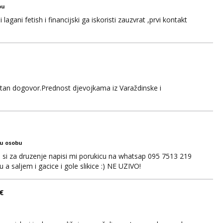
bu
gani fetish i financijski ga iskoristi zauzvrat ,prvi kontakt
retan dogovor.Prednost djevojkama iz Varaždinske i
ku osobu
ko si za druzenje napisi mi porukicu na whatsap 095 7513 219
a saljem i gacice i gole slikice :) NE UZIVO!
€