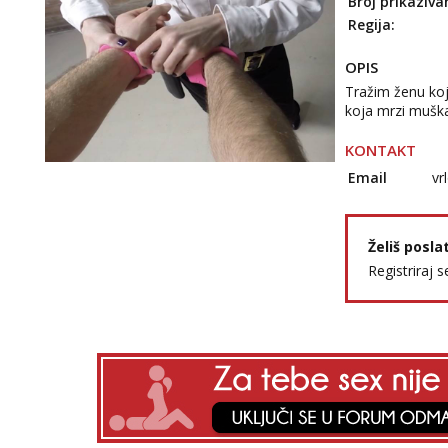
Broj prikaziva
Regija:
OPIS
Tražim ženu koj
koja mrzi mušk
KONTAKT
Email
vr
Želiš posla
Registriraj s