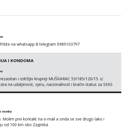
bu
 Pišite na whatsapp ili telegram 0989103797
ABUA I KONDOMA
bu
ezasitan i izdržljiv krupniji MUŠKARAC 53/185/120/15. iz
ra na udaljenost, vjeru, nacionalnost i bračni status za SEKS
RAČKAMA od vibratora i umjetnih dilda do analnih čepova
m POTVRDU da NEMAM SEKSUALNO PRENOSIVIH BOLESTI. Javi se
u osobu
Molim prvi kontakt na e-mail a onda se sve drugo lako i
gu od 100 km oko Zagreba