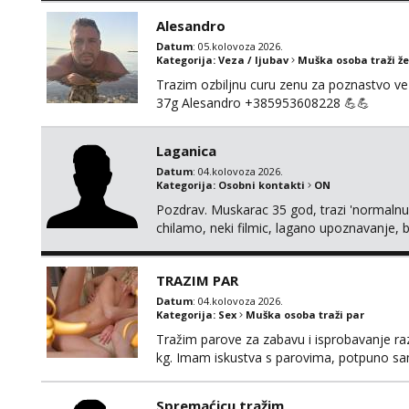
Alesandro
Datum
: 05.kolovoza 2026.
Kategorija:
Veza / ljubav
Muška osoba traži ž
Trazim ozbiljnu curu zenu za poznastvo v
37g Alesandro +385953608228 💪💪
Laganica
Datum
: 04.kolovoza 2026.
Kategorija:
Osobni kontakti
ON
Pozdrav. Muskarac 35 god, trazi 'normalnu
chilamo, neki filmic, lagano upoznavanje, b
Bucke se slobodno jave jer sam i sam taka
cemo lako. Zagreb.
TRAZIM PAR
Datum
: 04.kolovoza 2026.
Kategorija:
Sex
Muška osoba traži par
Tražim parove za zabavu i isprobavanje razli
kg. Imam iskustva s parovima, potpuno sam
Ozbiljni parovi mogu me kontaktirati putem 
poruke ili zvati. Blokiram one koji nisu ozbil
Spremaćicu tražim