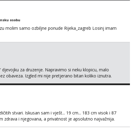
ensku osobu
ezu molim samo ozbiljne ponude Rijeka_zagreb Losinj imam
' djevojku za druzenje. Napravimo si neku klopicu, malo
ez obaveza. Izgled mi nije pretjerano bitan koliko iznutra.
v. Medo brundo xD Budi pristojna i dobra, za sve ostale
čitih stvari. Iskusan sam i vješt... 19 cm... 183 cm visok i 87
 zdrava i njegovana, a privatnost je apsolutno najvažnija.
WhatsAppa ili Vibera. Samo ozbiljni parovi trebaju slati
jni.