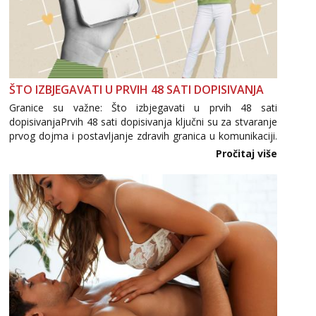
ŠTO IZBJEGAVATI U PRVIH 48 SATI DOPISIVANJA
Granice su važne: Što izbjegavati u prvih 48 sati
dopisivanjaPrvih 48 sati dopisivanja ključni su za stvaranje
prvog dojma i postavljanje zdravih granica u komunikaciji.
Važno je izbjeći prebrzo otkrivanje osobnih ili intimnih
Pročitaj više
informacija, jer nepoznata osoba još nije zaslužila to
povjerenje. Takođe...