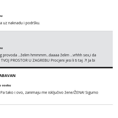
 Moguće verifkovanje prije zabave✅ JAVI MI SE I ISPUNI
bu
a uz naknadu i podršku.
bu
g provoda ...želim hmmmm...daaaa želim ...vrhhh sex,i da
 TVOJ PROSTOR U ZAGREBU Procjeni jesi li ti taj .?! Ja bi
i prcasta guza ... Javi se 🔥Samo na mail.
ZABAVAN
u osobu
Pa tako i ovo, zanimaju me isključivo žene/ŽENA! Sigurno