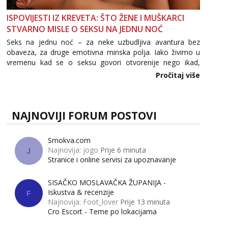
ISPOVIJESTI IZ KREVETA: ŠTO ŽENE I MUŠKARCI
STVARNO MISLE O SEKSU NA JEDNU NOĆ
Seks na jednu noć – za neke uzbudljiva avantura bez
obaveza, za druge emotivna minska polja. Iako živimo u
vremenu kad se o seksu govori otvorenije nego ikad,
tema „jedne noći strasti“ i dalje izaziva burne rasprave. Što
Pročitaj više
zapravo misle žene, a što muškarci? Jesu...
NAJNOVIJI FORUM POSTOVI
Smokva.com
Najnovija: jogo
Prije 6 minuta
J
Stranice i online servisi za upoznavanje
SISAČKO MOSLAVAČKA ŽUPANIJA -
Iskustva & recenzije
F
Najnovija: Foot_lover
Prije 13 minuta
Cro Escort - Teme po lokacijama