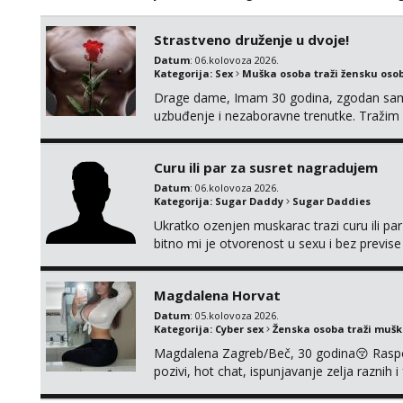
Strastveno druženje u dvoje!
Datum
: 06.kolovoza 2026.
Kategorija:
Sex
Muška osoba traži žensku oso
Drage dame, Imam 30 godina, zgodan sam, 
uzbuđenje i nezaboravne trenutke. Tražim o
strasti i noći ispunjenoj užitkom bez ikakvi
kemija i muškarac koji će se potpuno posv
Curu ili par za susret nagradujem
Datum
: 06.kolovoza 2026.
Kategorija:
Sugar Daddy
Sugar Daddies
Ukratko ozenjen muskarac trazi curu ili par
bitno mi je otvorenost u sexu i bez previse
moguce prvi mail sa slikom ili opisom i otku
Magdalena Horvat
Datum
: 05.kolovoza 2026.
Kategorija:
Cyber sex
Ženska osoba traži muš
Magdalena Zagreb/Beč, 30 godina😚 Raspoze
pozivi, hot chat, ispunjavanje zelja raznih 
@MagdalenaMagyy Javite mi se poruko