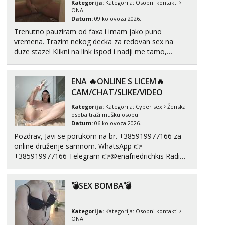
Kategorija:
Kategorija:
Osobni kontakti
ONA
Datum:
09.kolovoza 2026.
Ivančica
Čekam tvoj poziv!
Trenutno pauziram od faxa i imam jako puno
vremena. Trazim nekog decka za redovan sex na
Tel:
064/677-677
- Kod: #108
duze staze! Klikni na link ispod i nadji me tamo,
tel:0,93€ - mob:1,12€ min
cekam te!
Zara
ENA 🔥ONLINE S LICEM🔥
Čekam tvoj poziv!
CAM/CHAT/SLIKE/VIDEO
Tel:
064/677-677
- Kod: #123
tel:0,93€ - mob:1,12€ min
Kategorija:
Kategorija:
Cyber sex
Ženska
osoba traži mušku osobu
Datum:
06.kolovoza 2026.
Anđela
Čekam tvoj poziv!
Pozdrav, Javi se porukom na br. +385919977166 za
online druženje samnom. WhatsApp 👉
Tel:
064/677-677
- Kod: #142
+385919977166 Telegram 👉@enafriedrichkis Radim
tel:0,93€ - mob:1,12€ min
videopozive s licem, solo i s partnerom, kolegicama
(Tina&Natali), razne kombinacije halteri, haljine,
💣SEX BOMBA💣
štikle, samostojeće itd. Nudim svakakva videa seksa,
puš...
Kategorija:
Kategorija:
Osobni kontakti
ONA