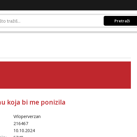
Pretraži
u koja bi me ponizila
Vrloperverzan
216467
10.10.2024