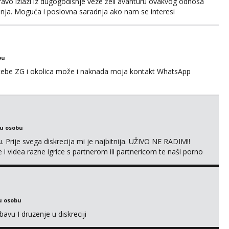
avo izlazi iz dugogodišnje veze želi avanturu ovakvog odnosa
anja. Moguća i poslovna saradnja ako nam se interesi
gije. Javite mi se sa opisom što opširnijim jer od toga ovisi da
za duži vremenski period. Naravno njegovanog i galantn...
bu
 tebe ZG i okolica može i naknada moja kontakt WhatsApp
ku osobu
. Prije svega diskrecija mi je najbitnija. UŽIVO NE RADIM!!
i videa razne igrice s partnerom ili partnericom te naši porno
oj termin. P.S. tražit ćeš me još 🫠💦
u osobu
avu I druzenje u diskreciji