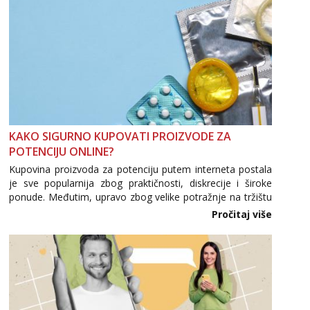
KAKO SIGURNO KUPOVATI PROIZVODE ZA
POTENCIJU ONLINE?
Kupovina proizvoda za potenciju putem interneta postala
je sve popularnija zbog praktičnosti, diskrecije i široke
ponude. Međutim, upravo zbog velike potražnje na tržištu
se pojavljuju i brojni krivotvoreni proizvodi, nepouzdane
Pročitaj više
internetske trgovine te proizvodi nepoznatog podrijetla. ...