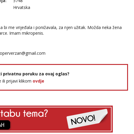
nja:
5748
Hrvatska
a bi me vrijeđala i ponižavala, za njen užitak. Možda neka žena
arce. Imam mikropenis.
loperverzan@gmail.com
ti privatnu poruku za ovaj oglas?
e ili prijavi klikom
ovdje