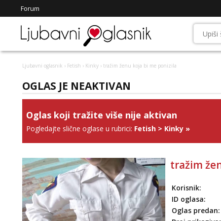
Forum
Ljubavni oglasnik
›
Fetish
›
Kinky
› tražim ženu koja bi me ponizila
OGLAS JE NEAKTIVAN
Oglas koji tražite više nije aktivan
Pogledajte slične oglase u rubrici:
Fetish
>
Kinky
»
tražim žen
Korisnik:
ID oglasa:
Oglas predan: