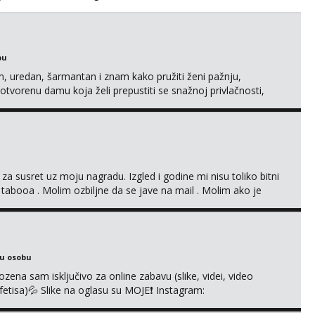
bu
uredan, šarmantan i znam kako pružiti ženi pažnju,
tvorenu damu koja želi prepustiti se snažnoj privlačnosti,
h obaveza i komplikacija. Ako ti nedostaje dodir, poljupci,
etiti tvom zadovoljstvu, možda smo upravo ono što oboje t...
 za susret uz moju nagradu. Izgled i godine mi nisu toliko bitni
 tabooa . Molim ozbiljne da se jave na mail . Molim ako je
d ste . Javite se necete pozalit
ku osobu
na sam isključivo za online zabavu (slike, videi, video
i fetisa)💦 Slike na oglasu su MOJE❗ Instagram:
m na TELEGRAM: @MagdalenaMagy 👈 (ODGOVARAM JAKO