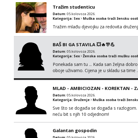
BRZO TU I TU PISITE AKO STE ZA ZABAVU)
Tražim studenticu
SVOJE NAJVECE FANTAZIJE😈 CEKA...
Datum
: 05.kolovoza 2026.
Kategorija:
Sex
Muška osoba traži žensku oso
Tražim mlađu djevojku za redovita druženj
BAŠ BI GA STAVILA 💥🔥🎊💪
Datum
: 05.kolovoza 2026.
Kategorija:
Sex
Ženska osoba traži mušku oso
Ponekada sam tu ... Kada san željna dobro
oboje uživamo. Cijena je u skladu sa time .
jednog ali kvalitetnog. Prirodne veće grudi 
MLAD - AMBICIOZAN - KOREKTAN - 
Datum
: 05.kolovoza 2026.
Kategorija:
Druženje
Muška osoba traži žensk
Sve što se događa se događa s razlogom. 
neću bit s njih 10 odjednom!
Galantan gospodin
Datum
: 05.kolovoza 2026.