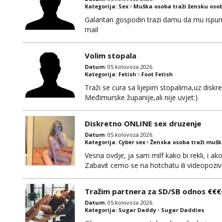
Kategorija:
Sex
Muška osoba traži žensku oso
Galantan gospodin trazi damu da mu ispuni la
mail
Volim stopala
Datum
: 05.kolovoza 2026.
Kategorija:
Fetish
Foot Fetish
Traži se cura sa lijepim stopalima,uz disk
Međimurske županije,ali nije uvjet:)
Diskretno ONLINE sex druzenje
Datum
: 05.kolovoza 2026.
Kategorija:
Cyber sex
Ženska osoba traži muš
Vesna ovdje, ja sam milf kako bi rekli, i a
Zabavit cemo se na hotchatu ili videopozivu 
Tražim partnera za SD/SB odnos €€€
Datum
: 05.kolovoza 2026.
Kategorija:
Sugar Daddy
Sugar Daddies