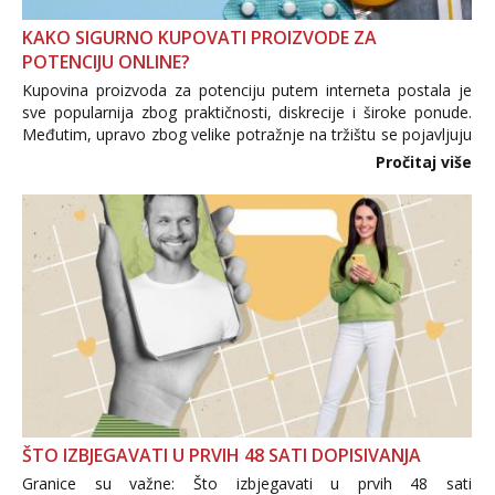
KAKO SIGURNO KUPOVATI PROIZVODE ZA
POTENCIJU ONLINE?
Kupovina proizvoda za potenciju putem interneta postala je
sve popularnija zbog praktičnosti, diskrecije i široke ponude.
Međutim, upravo zbog velike potražnje na tržištu se pojavljuju
i brojni krivotvoreni proizvodi, nepouzdane internetske
Pročitaj više
trgovine te proizvodi nepoznatog podrijetla. ...
ŠTO IZBJEGAVATI U PRVIH 48 SATI DOPISIVANJA
Granice su važne: Što izbjegavati u prvih 48 sati