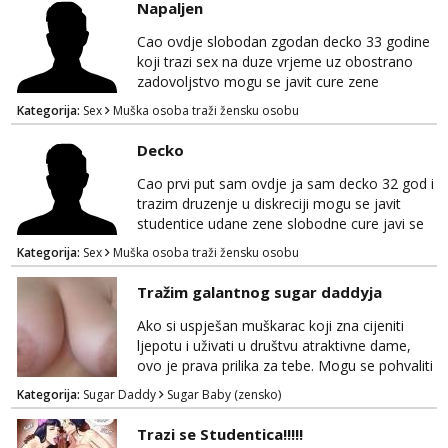
Napaljen
na WhatsApp 0958296578 (neki od vas salju
poruke u 2 ujutro ili kasnije🤦🏼‍♀️ali nećete
Cao ovdje slobodan zgodan decko 33 godine
dobiti odgovor u to vrime vec 9 do 21)
koji trazi sex na duze vrjeme uz obostrano
odnosno ...
zadovoljstvo mogu se javit cure zene
studentice moze i udate sve u diskreciji moze
Kategorija:
Sex
Muška osoba traži žensku osobu
i parovi gdje ostajem sa zenom nasamo
pozeljno da imate auto za dogovor pisite na
Decko
broj whacap 098819637 pusa
Cao prvi put sam ovdje ja sam decko 32 god i
trazim druzenje u diskreciji mogu se javit
studentice udane zene slobodne cure javi se
pa cemo sve ljepo dogovorit necete pogrjesit
Kategorija:
Sex
Muška osoba traži žensku osobu
pusa 098819637
Tražim galantnog sugar daddyja
Ako si uspješan muškarac koji zna cijeniti
ljepotu i uživati u društvu atraktivne dame,
ovo je prava prilika za tebe. Mogu se pohvaliti
prekrasnim licem, dugom, njegovanom
Kategorija:
Sugar Daddy
Sugar Baby (zensko)
kosom i fit figurom. Moje grudi su broj 4,a
guza je, bez lažne skromnosti, prava top
Trazi se Studentica!!!!!
forma. Diskretno i opušteno druženje je moj