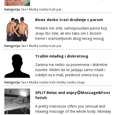
Kategorija:
Sex
Muška osoba traži par
Bisex decko trazi druženje s parom
Privlače me zreli, samopouzdani parovi koji
znaju što žele, ali isto tako oni s dozom
treme i sramizeljivosti zbog neceg novog,
kakav sam i sam ponekad. Jako cijenim
Kategorija:
Sex
Muška osoba traži par
humor i komunikativnost, dobar za opuštanje
u bilo cemu. Više od klasike, zanimaju me
Tražim mlađeg i diskretnog
dublje razine užitka – igranje uloga,
ostvarivanje fantazija i fetiša- tamo gdje se
Zanima me netko za povremene i diskretne
pronađemo. Seksualnost za mene nije nešto
susrete. Molim da se javljaju samo mlađi i
što se “odrađuje”,...
ozbiljni na e-mail, prednost onima koji su
vitke građe, iskustvo mi je nebitno. Higijena i
Kategorija:
Sex
Muška osoba traži mušku osobu (Gay)
diskrecija su mi na prvom mjestu,
maksimalno držim do izgleda, sportski sam
SPLIT:Relax and enjoy😉Massage&Foot
tip.
fetish
A pretty masseuse offers you sensual and
relaxing massage of the whole body. Monday