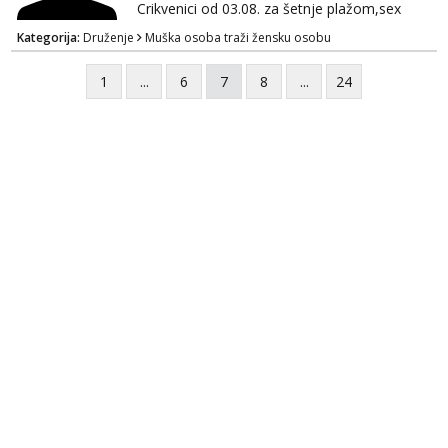
Crikvenici od 03.08. za šetnje plažom,sex
,ljetnu romansu...
Kategorija:
Druženje
Muška osoba traži žensku osobu
1
...
6
7
8
...
24