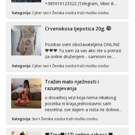
+385919123322 (Telegram, Viber ili
Whatsapp). 🤙 NE javljaj se na uzivo.
Kategorija:
Cyber sex
Ženska osoba traži mušku osobu
Hvala.
Crvenokosa ljepotica 20g. 🤭
Pozdrav svim obožavateljima ONLINE
🧡🧡🧡 Tu sam za vas ako ste u potrazi
za online druženjem - samnom se
možete zabaviti preko videopoziva, ili
Kategorija:
Cyber sex
Ženska osoba traži mušku osobu
ako vam nisam dovoljna radim i u paru i
trojci s kolegicama, svaka je drugačija
😉 Radim i vruća tipkanja uz slike i hot
Tražim malo nježnosti i
line pozive. Za vas sam pripremila ...
razumjevanja
u dosadnoj vezi koja nema nikakvog
pocetka ni kraja,jednostavno sam
nesretna. sve dajem a nista ne dobivam
za uzvrat.trazim muskarca koji ce
Kategorija:
Sex
Ženska osoba traži mušku osobu
zadovoljiti moje potrebe,ne trazim puno
samo malo njeznosti i razumjevanja.
volim njezan seks i njezne poljupce po
💗Tina💗(27) online zabava 💗