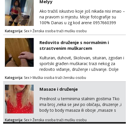
Melyy
Ako tražiš iskustvo koje još nikada nisi imao –
na pravom si mjestu. Moje fotografije su
100% Danas u zg kod arene 0957660399
Kategorija:
Sex
Ženska osoba traži mušku osobu
Redovito druženje s normalnim i
strastvenim muškarcem
Kulturan, duhovit, školovan, situiran, zgodan i
sportski građen muškarac trazi nekog za
redovito viđanje, druženje i uživanje. Dolje
obdaren, deblji k..., zilav, 19 cm, a gore kosa i
Kategorija:
Sex
Muška osoba traži žensku osobu
zubi na broju 😂 Može druženje, redovito (ako
zelite uz diskreciju) kod mene u Zagrebu,
Masaze i druženje
vikendici, na moru itd.. . Super masiram,
izvrstan u sexu, bez tabua i limita, otvoren i
Prednost u terminima stalnim gostima Tko
komunikativan. Moguce i kombinacije ŽŽM ...
ima broj ,neka se javi po običaju, druzenje ,i
body to body masaza ili oboje ,masaze s
happy endom, ili samo body to body, sa
Kategorija:
Sex
Ženska osoba traži mušku osobu
happy endom..ostali..imate moj mail za info
maserkasplit96@gmail.com ili pošaljite upit