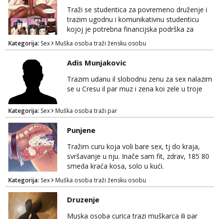
stil, bez dugačkih dopisivanja, putovanja ili
Traži se studentica za povremeno druženje i
javnih pojavljivanja. Što nudim: - atraktivno i
trazim ugodnu i komunikativnu studenticu
ugo...
kojoj je potrebna financijska podrška za
povremeno druženje Fleksibilno vrijeme i
Kategorija:
Sex
Muška osoba traži žensku osobu
odličan honorar po dogovoru. Ako si
zainteresirana i želiš saznati više detalja, javi
Adis Munjakovic
se telegram +385 99 850 1488 Diskrecija
zajamčena.
Trazim udanu il slobodnu zenu za sex nalazim
se u Cresu il par muz i zena koi zele u troje
Kategorija:
Sex
Muška osoba traži par
Punjene
Tražim curu koja voli bare sex, tj do kraja,
svršavanje u nju. Inače sam fit, zdrav, 185 80
smeda kraća kosa, solo u kući.
Kategorija:
Sex
Muška osoba traži žensku osobu
Druzenje
Muska osoba curica trazi muškarca ili par