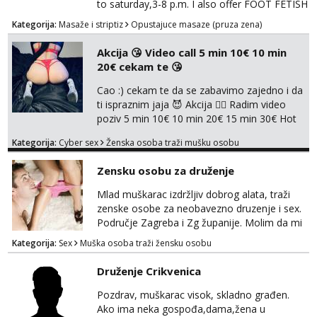
to saturday,3-8 p.m. I also offer FOOT FETISH
for lovers of beautiful feets👣👠👡👢 Calls
Kategorija:
Masaže i striptiz
Opustajuce masaze (pruza zena)
only,no messages! *NO SEX *PRIORITY IS
GIVEN TO REGULAR CLIENTS
Akcija 😘 Video call 5 min 10€ 10 min
20€ cekam te 😘
Cao :) cekam te da se zabavimo zajedno i da
ti ispraznim jaja 😈 Akcija 👇🏽 Radim video
poziv 5 min 10€ 10 min 20€ 15 min 30€ Hot
chat 10 min 15€ 20 min 20€ Radim samo
Kategorija:
Cyber sex
Ženska osoba traži mušku osobu
online Cekam te javi mi se porukom 😈👇🏽👇🏽
Javite mi se porukom na whatsapp na br
Zensku osobu za druženje
+385919904531
Mlad muškarac izdržljiv dobrog alata, traži
zenske osobe za neobavezno druzenje i sex.
Područje Zagreba i Zg županije. Molim da mi
se javljaju samo ženske osobe, muškarci i
Kategorija:
Sex
Muška osoba traži žensku osobu
parovi me ne zanimaju. Poruka, poziv ili
WhatsApp 0917339834
Druženje Crikvenica
Pozdrav, muškarac visok, skladno građen.
Ako ima neka gospođa,dama,žena u