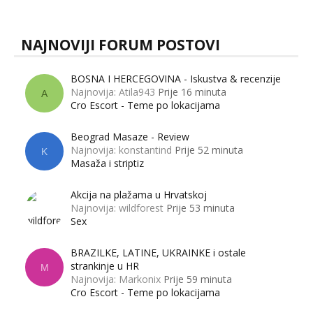
NAJNOVIJI FORUM POSTOVI
BOSNA I HERCEGOVINA - Iskustva & recenzije
Najnovija: Atila943
Prije 16 minuta
A
Cro Escort - Teme po lokacijama
Beograd Masaze - Review
Najnovija: konstantind
Prije 52 minuta
K
Masaža i striptiz
Akcija na plažama u Hrvatskoj
Najnovija: wildforest
Prije 53 minuta
Sex
BRAZILKE, LATINE, UKRAINKE i ostale
strankinje u HR
M
Najnovija: Markonix
Prije 59 minuta
Cro Escort - Teme po lokacijama