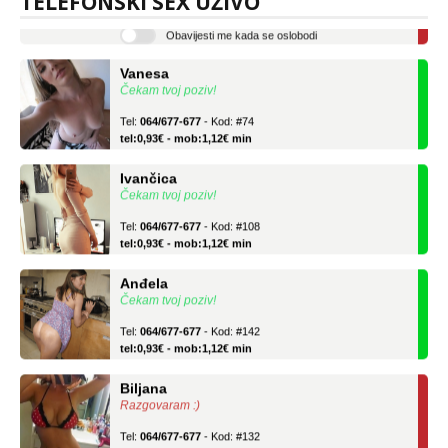
TELEFONSKI SEX UŽIVO
tel:0,93€ - mob:1,12€ min
Obavijesti me kada se oslobodi
Vanesa
Čekam tvoj poziv!
Tel:
064/677-677
- Kod: #74
tel:0,93€ - mob:1,12€ min
Ivančica
Čekam tvoj poziv!
Tel:
064/677-677
- Kod: #108
tel:0,93€ - mob:1,12€ min
Anđela
Čekam tvoj poziv!
Tel:
064/677-677
- Kod: #142
tel:0,93€ - mob:1,12€ min
Biljana
Razgovaram :)
Tel:
064/677-677
- Kod: #132
tel:0,93€ - mob:1,12€ min