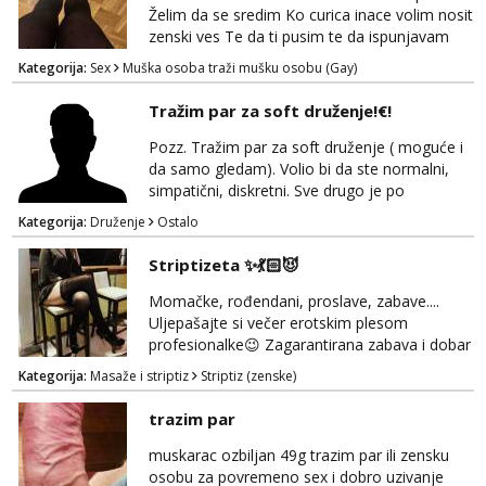
Želim da se sredim Ko curica inace volim nosit
zenski ves Te da ti pusim te da ispunjavam
tvoje zelje Moze i par da vam ispunim zelje
Kategorija:
Sex
Muška osoba traži mušku osobu (Gay)
Do 40 god Javi sa na mail
Tražim par za soft druženje!€!
Pozz. Tražim par za soft druženje ( moguće i
da samo gledam). Volio bi da ste normalni,
simpatični, diskretni. Sve drugo je po
dogovoru... i nagrada! ;)
Kategorija:
Druženje
Ostalo
Striptizeta ✨💃🏻😈
Momačke, rođendani, proslave, zabave....
Uljepašajte si večer erotskim plesom
profesionalke😉 Zagarantirana zabava i dobar
šou🔥💥✨ Ako tražite nešto da začinite običnu
Kategorija:
Masaže i striptiz
Striptiz (zenske)
žurku slobodno mi se javite SMS-om i lako se
dogovorimo za detalje 💃🏻☺️ 🚫Bez sexa🚫
trazim par
Čujemo se 💋
muskarac ozbiljan 49g trazim par ili zensku
osobu za povremeno sex i dobro uzivanje