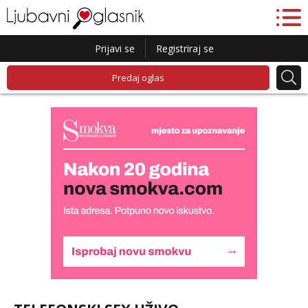
Prijavi se
Registriraj se
Predaj oglas
Biljana
Razgovaram :)
Tel:
064/677-677
- Kod: #132