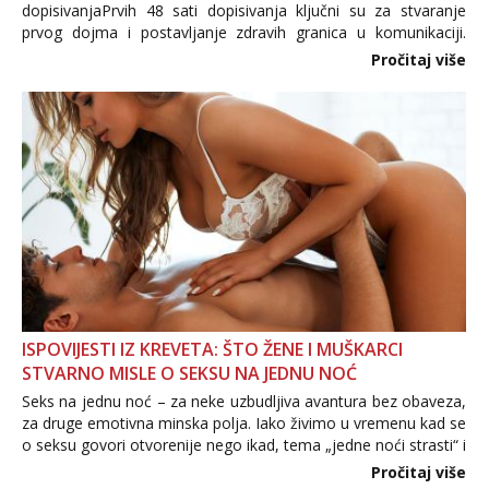
dopisivanjaPrvih 48 sati dopisivanja ključni su za stvaranje
prvog dojma i postavljanje zdravih granica u komunikaciji.
Važno je izbjeći prebrzo otkrivanje osobnih ili intimnih
Pročitaj više
informacija, jer nepoznata osoba još nije zaslužila to
povjerenje. Takođe...
ISPOVIJESTI IZ KREVETA: ŠTO ŽENE I MUŠKARCI
STVARNO MISLE O SEKSU NA JEDNU NOĆ
Seks na jednu noć – za neke uzbudljiva avantura bez obaveza,
za druge emotivna minska polja. Iako živimo u vremenu kad se
o seksu govori otvorenije nego ikad, tema „jedne noći strasti“ i
dalje izaziva burne rasprave. Što zapravo misle žene, a što
Pročitaj više
muškarci? Jesu...