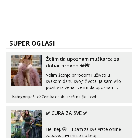
SUPER OGLASI
Želim da upoznam muškarca za
dobar provod 💋🌺
Volim šetnje prirodom i uživati u
svakom danu svog života. Ja sam vrlo
pozitivna žena i želim da upoznam
muškarca za dobar provod, naravno
Kategorija:
Sex
Ženska osoba traži mušku osobu
može i nešto više.💋🌺 Klikni na link
ispod i nadji me tamo, cekam te!
✅ CURA ZA SVE ✅
Hej hej. 🤭 Tu sam za sve vrste online
zabave. Javi mi se na broj