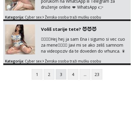
porukom na WhatsApp ili Telegram za
druženje online 💋 WhatsApp 👉
+385919977166 Telegram 👉
Kategorija:
Cyber sex
Ženska osoba traži mušku osobu
@enafriedrichkis NEE radimo sastnke uzivo
nalazenja itd.. +385919977166
Voliš starije tete? 😈😈😈
❤️‍🔥❤️‍🔥Hej hej ja sam Ena i sigurno si vec cuo
za mene❤️‍🔥❤️‍🔥 Javi mi se ako zeliš samnom
na videopoziv da te doveden do vrhunca. 🎇
WhatsApp 👉+385919977166 Telegram 👉
Kategorija:
Cyber sex
Ženska osoba traži mušku osobu
@enafriedrichkis Radim samo ONLINE I
NISTA UŽIVO!!!
1
2
3
4
...
23