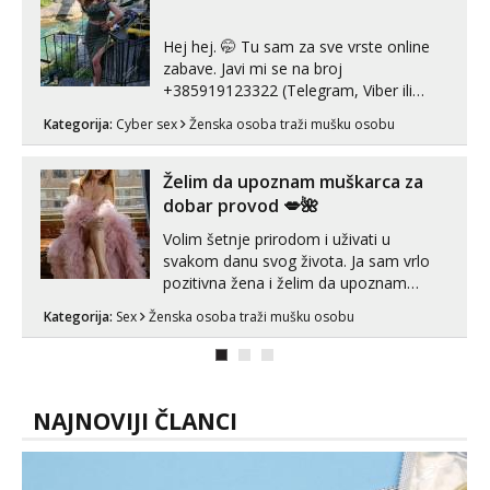
Hej hej. 🤭 Tu sam za sve vrste online
zabave. Javi mi se na broj
+385919123322 (Telegram, Viber ili
Whatsapp). 🤙 NE javljaj se na uzivo.
Kategorija:
Cyber sex
Ženska osoba traži mušku osobu
Hvala.
Želim da upoznam muškarca za
dobar provod 💋🌺
Volim šetnje prirodom i uživati u
svakom danu svog života. Ja sam vrlo
pozitivna žena i želim da upoznam
muškarca za dobar provod, naravno
Kategorija:
Sex
Ženska osoba traži mušku osobu
može i nešto više.💋🌺 Klikni na link
ispod i nadji me tamo, cekam te!
NAJNOVIJI ČLANCI