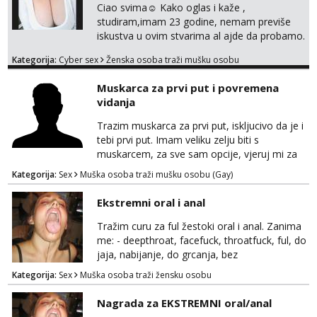
oglas za dominaciju je isključvo ov...
Ciao svima☺️ Kako oglas i kaže ,
studiram,imam 23 godine, nemam previše
iskustva u ovim stvarima al ajde da probamo.
🤗 Nudim fotkice,videa, dopisivanje može
Kategorija:
Cyber sex
Ženska osoba traži mušku osobu
poslije kada se bolje znamo i videopoziv i
tome slično u zamjenu za mjesečni đeparac.
Muskarca za prvi put i povremena
Idealno ne nešto jednokratno već
vidanja
dogovoreno i na dulje vrijeme. Malo jesam
sramežljiva ali potrudit ću se da budeš
Trazim muskarca za prvi put, iskljucivo da je i
zadovoljan i da imaš nekog za svakodn...
tebi prvi put. Imam veliku zelju biti s
muskarcem, za sve sam opcije, vjeruj mi za
sve…pasiv/aktiv/pusenje/ najlonke…ako bude
Kategorija:
Sex
Muška osoba traži mušku osobu (Gay)
dobro mozemo nastaviti povremena vidanja
uz maksimalnu diskreciju,sto bude u sobi
Ekstremni oral i anal
tamo i ostaje. Jace sam grade 180cm 110kg.
Ozenjen, uz dogovor o lokaciji i vremenu ja
Tražim curu za ful žestoki oral i anal. Zanima
rjesavam apartman/hotel. Odgovara mi cijela
me: - deepthroat, facefuck, throatfuck, ful, do
kontinentalna...
jaja, nabijanje, do grcanja, bez
ograničavanja... - fisting (ili big insertions),
Kategorija:
Sex
Muška osoba traži žensku osobu
gaping, DAP/TAP, prolapse, sirenje... Ako
možeš nešto od toga i spremna si, javi se.
Nagrada za EKSTREMNI oral/anal