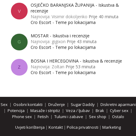
OSJEČKO BARANJSKA ŽUPANIJA - Iskustva &
recenzije
V
Najnovija: Visimir dokoljenko
Prije 40 minuta
Cro Escort - Teme po lokacijama
MOSTAR - Iskustva i recenzije
Najnovija: gigixon
Prije 43 minuta
G
Cro Escort - Teme po lokacijama
BOSNA I HERCEGOVINA - Iskustva & recenzije
Najnovija: Zoltan
Prije 53 minuta
Z
Cro Escort - Teme po lokacijama
Sex
|
Osobni kontakti
|
Druženje
|
Sugar Daddy
|
Diskretni aparmani
|
Potencija
|
Masaže i striptiz
|
Veza / ljubav
|
Brak
|
Cyber sex
|
Phone sex
|
Fetish
|
Tulumi i zabave
|
Sex shop
|
Ostalo
Uvjeti korištenja
|
Kontakt
|
Polica privatnosti
|
Marketing