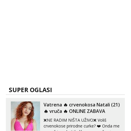
SUPER OGLASI
Vatrena ‎️‍🔥 crvenokosa Natali (21)
‎️‍🔥 vruča‎ ️‍🔥 ONLINE ZABAVA
❌NE RADIM NIŠTA UŽIVO❌ Voliš
crvenokose prirodne curke? ❤️ Onda me