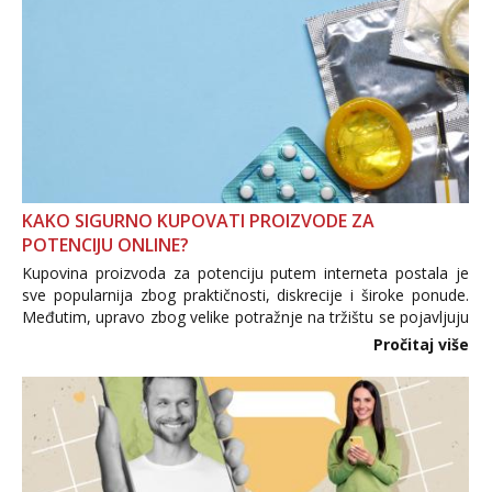
KAKO SIGURNO KUPOVATI PROIZVODE ZA
POTENCIJU ONLINE?
Kupovina proizvoda za potenciju putem interneta postala je
sve popularnija zbog praktičnosti, diskrecije i široke ponude.
Međutim, upravo zbog velike potražnje na tržištu se pojavljuju
i brojni krivotvoreni proizvodi, nepouzdane internetske
Pročitaj više
trgovine te proizvodi nepoznatog podrijetla. ...