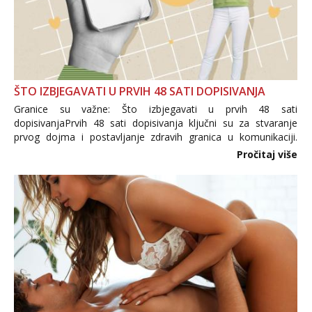
ŠTO IZBJEGAVATI U PRVIH 48 SATI DOPISIVANJA
Granice su važne: Što izbjegavati u prvih 48 sati
dopisivanjaPrvih 48 sati dopisivanja ključni su za stvaranje
prvog dojma i postavljanje zdravih granica u komunikaciji.
Važno je izbjeći prebrzo otkrivanje osobnih ili intimnih
Pročitaj više
informacija, jer nepoznata osoba još nije zaslužila to
povjerenje. Takođe...