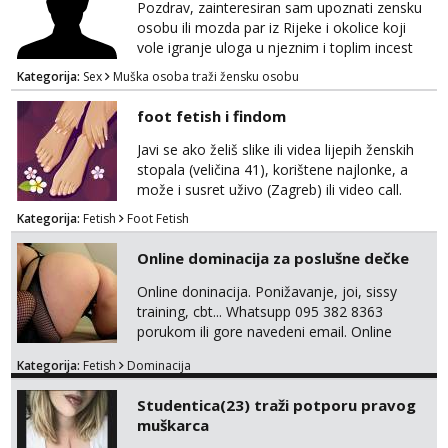
Pozdrav, zainteresiran sam upoznati zensku
osobu ili mozda par iz Rijeke i okolice koji
vole igranje uloga u njeznim i toplim incest
pricama, izgled nebitan, bitno je da znas sto
Kategorija:
Sex
Muška osoba traži žensku osobu
zelis i da se volis zabavljati. Javitese na mail,
viber, wapp ili zovite. Samo ozbiljni, hvala
foot fetish i findom
Javi se ako želiš slike ili videa lijepih ženskih
stopala (veličina 41), korištene najlonke, a
može i susret uživo (Zagreb) ili video call.
Mlada sam, lijepa i obrazovana te spremna za
Kategorija:
Fetish
Foot Fetish
dogovore i ispunjavanje želja. Molim samo
ozbiljni, spremni na dugoročnu suradnju i koji
Online dominacija za poslušne dečke
mogu adekvatno platiti ono što nudim. :)
Također me zanima i findom Javite se sa
Online doninacija. Ponižavanje, joi, sissy
svojim željama i ponudama.
training, cbt... Whatsupp 095 382 8363
porukom ili gore navedeni email. Online
sesije-40 Mjesečni paket-150. Moguć susret
Kategorija:
Fetish
Dominacija
uživo nakon mjesečnog druženja . Čekam te
poslušni psiću. --Pažnja!⁉️ Mnogi klijenti su mi
Studentica(23) traži potporu pravog
znali reći da im netko šalje moje fotke/videa
muškarca
ili ima slične oglase s mojim slikama. Moj