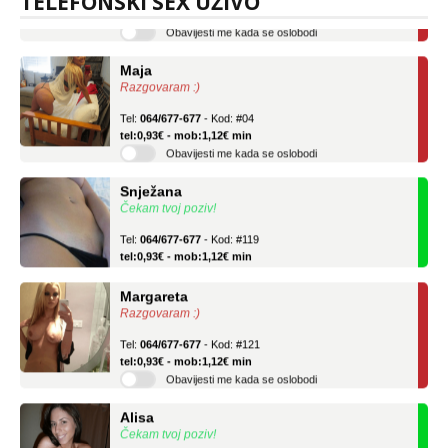
TELEFONSKI SEX UŽIVO
Obavijesti me kada se oslobodi
Maja
Razgovaram :)
Tel:
064/677-677
- Kod: #04
tel:0,93€ - mob:1,12€ min
Obavijesti me kada se oslobodi
Snježana
Čekam tvoj poziv!
Tel:
064/677-677
- Kod: #119
tel:0,93€ - mob:1,12€ min
Margareta
Razgovaram :)
Tel:
064/677-677
- Kod: #121
tel:0,93€ - mob:1,12€ min
Obavijesti me kada se oslobodi
Alisa
Čekam tvoj poziv!