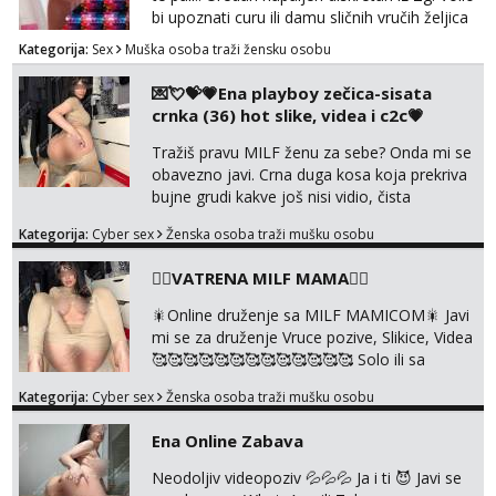
bi upoznati curu ili damu sličnih vručih željica
za zajedničko ugodno i strastveno druženje.
Kategorija:
Sex
Muška osoba traži žensku osobu
Prostor imam, diskr max. A i mobilan 🚗 sam.
💌💘💝💗Ena playboy zečica-sisata
crnka (36) hot slike, videa i c2c💗
Tražiš pravu MILF ženu za sebe? Onda mi se
obavezno javi. Crna duga kosa koja prekriva
bujne grudi kakve još nisi vidio, čista
ŠESTICA! A usne? O usnama bolje da ni ne
Kategorija:
Cyber sex
Ženska osoba traži mušku osobu
pričam. Prave pune usne koje će ti se urezati
u pamćenje, jer vjeruj mi, takve još nisi vidio.
❤️‍🔥VATRENA MILF MAMA❤️‍🔥
Uvijek sam spremna za ONLOINE zabavu.
Volim vruće u porukama uz pokoju fotku.
🎇Online druženje sa MILF MAMICOM🎇 Javi
Radim slikice i videa po tvojoj želji te imam
mi se za druženje Vruce pozive, Slikice, Videa
raznih mater...
🥰🥰🥰🥰🥰🥰🥰🥰🥰🥰🥰🥰🥰 Solo ili sa
partnerom ili kolegicama Javi mi se porukom
Kategorija:
Cyber sex
Ženska osoba traži mušku osobu
WhatsApp ili Telegram WhatsApp 👉
+385919977166 Telegram 👉
Ena Online Zabava
@enafriedrichkis 🤬NE RADIM SASTANKE I
DRUZENJA UZIVO🤬
Neodoljiv videopoziv 💦💦💦 Ja i ti 😈 Javi se