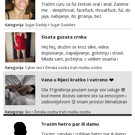
Tražim curu za ful žestoki oral i anal. Zanima
me: - deepthroat, facefuck, throatfuck, ful, do
jaja, nabijanje, do grcanja, bez
ograničavanja... - fisting (ili big insertions),
Kategorija:
Sugar Daddy
Sugar Daddies
gaping, DAP/TAP, prolapse, sirenje... Ako
možeš nešto od toga i spremna si, javi se.
Sisata guzata crnka
Nagrada po želji (od 500€ naviše, ovisi o
tome sto možeš)
Hej hej, družim se kroz slike, videa
dopisivanje...napaljivanje, golotinju i strast.
Mlada sam, poželjna, s velikim sisama i
guzom. 😉 Kontakt: Telegram: nebojezuto
Kategorija:
Cyber sex
Ženska osoba traži mušku osobu
Google chat/Gmail smmaprivatni@gmail.com
Vana u Rijeci kratko i vatreno ❤️
Ola 31godisnja pruzam svoje sex usluge 🙈
kod mene dozivis vatreni sex sa emocijom i
zadovoljstvom 😊 imam prostor klimatiziran
pa nebrini da se oznojiš previse 😆 u cijeni
Kategorija:
Sex
Ženska osoba traži mušku osobu
nudim klasiku sa zastitom pusenje bez
dirkanje i lizanje sexy rublje uvijek imam
Trazim hetro par ili damu
neradim analno i pitanja ako radim bez odma
ignoriram radim samo sa svojim slikama
Trazim, ugodan i ozbiljan hetro par ili damu..