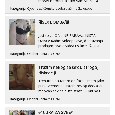
moraš isprobati koliko sam vruča.‎ ️‍🔥
MLADA vražica koja ima 100%
Kategorija:
Cyber sex
Ženska osoba traži mušku osobu
prorodne grudi, 💦 Misli su mi uvijek
prljave i u svemu vidim samo užitak. 💦
U mojoj raznolikoj ponudi možeš
💣SEX BOMBA💣
pranaći nešto po svojoj mjeri. Sexi videa
s kolegica...
Javi se za ONLINE ZABAVU. NISTA
UZIVO! Radim videopozive, dopisivanja,
prodajem svoja videa i slikice. 😚 Javi mi
se porukom na Whatsupp, Viber ili
Kategorija:
Osobni kontakti
ONA
Telegram. +385 91 723 0045
Trazim nekog za sex u strogoj
diskreciji
Trenutno pauziram od faxa i imam jako
puno vremena. Trazim nekog decka za
redovan sex na duze staze! Klikni na link
ispod i nadji me tamo, cekam te!
Kategorija:
Osobni kontakti
ONA
✅ CURA ZA SVE ✅