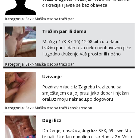
original ✌️😊ali neki vec me poznaju waccap...
diskrecija ! Javite se bez obaveza
Kategorija:
Sex
Muška osoba traži par
Tražim par ili damu
M 55g ( 178-87-16) 12.08 bit ću u Rabu
tražim par ili damu za neko neobavezno piće
I ugodno druženje Vaš prostor ili noćno
kupanje na osamoj plaži Kontakt
Kategorija:
Sex
Muška osoba traži par
trata.vrh@gmail.com
Uzivanje
Pozdrav mladic iz Zagreba trazi zenu sa
smještajem da joj pruzi jako dobar i nježan
oral.Uz moju naknadu,po dogovoru
.Diskrecija osigurana.
Kategorija:
Sex
Muška osoba traži žensku osobu
Dugi lizz
Druženje,masažica,dugi lizz SEX, 69 i sve što
te pali.. Uredan napaljen diskretan iz Zg. Volio