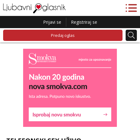
Prijavi se
Registriraj se
Predaj oglas
Liliana
Razgovaram :)
Tel:
064/677-677
- Kod: #69
tel:0,93€ - mob:1,12€ min