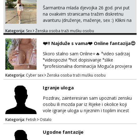
Šarmantna mlada djevojka 26 god. prvi put
na ovakvim stranicama tražim diskretnu
avanturu (druženje, maženje, sex :) Klikni na
link ispod i nadji me tamo, cekam te!
Kategorija:
Sex
Ženska osoba traži mušku osobu
❤️‼️ Najduže s vama❤️ Online fantazija😍
Skoro stalno sam Online⭐🔥 °video sadrzaj
°videopozivi °hot dopisivanje °slike
°profesionalna dominacija Moguća provjera
videopozivom, no ako se nakon toga ne
Kategorija:
Cyber sex
Ženska osoba traži mušku osobu
javite, vise vam ju ne radim 😉 100% prava i
diskretna. Probaj me jednom, nećeš moći bez
Igranje uloga
mene 😜😇 Nemojte me pitati za uzivo, jer to
ne radim. 0998785600 javljanje isključivo
Pozdrav, zainteresiran sam upoznati zensku
porukom na WhatsApp🩷
osobu ili mozda par iz Rijeke i okolice koji
vole igranje uloga u njeznim i toplim incest
pricama, izgled nebitan, bitno je da znas sto
Kategorija:
Fetish
Ostalo
zelis i da se volis zabavljati. Javitese na mail,
viber, wapp ili zovite. Samo ozbiljni, hvala
Ugodne fantazije