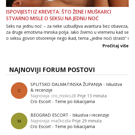
ISPOVIJESTI IZ KREVETA: ŠTO ŽENE I MUŠKARCI
STVARNO MISLE O SEKSU NA JEDNU NOĆ
Seks na jednu noć – za neke uzbudljiva avantura bez obaveza,
za druge emotivna minska polja. Iako živimo u vremenu kad se
o seksu govori otvorenije nego ikad, tema „jedne noći strasti“ i
dalje izaziva burne rasprave. Što zapravo misle žene, a što
Pročitaj više
muškarci? Jesu...
NAJNOVIJI FORUM POSTOVI
SPLITSKO DALMATINSKA ŽUPANIJA - Iskustva
& recenzije
C
Najnovija: cro_misko28
Prije 13 minuta
Cro Escort - Teme po lokacijama
BEOGRAD ESCORT - Iskustva i recenzije
Najnovija: mačkozila
Prije 29 minuta
M
Cro Escort - Teme po lokacijama