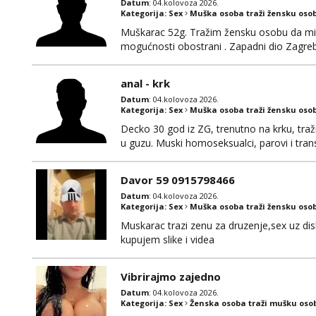
Datum
: 04.kolovoza 2026.
Kategorija:
Sex
Muška osoba traži žensku oso
Muškarac 52g. Tražim žensku osobu da mi r
mogućnosti obostrani . Zapadni dio Zagre
anal - krk
Datum
: 04.kolovoza 2026.
Kategorija:
Sex
Muška osoba traži žensku oso
Decko 30 god iz ZG, trenutno na krku, traž
u guzu. Muski homoseksualci, parovi i tran
(gotovina) ili unaprijed (aircash, paysafec
whatsapp 0958048882.
Davor 59 0915798466
Datum
: 04.kolovoza 2026.
Kategorija:
Sex
Muška osoba traži žensku oso
Muskarac trazi zenu za druzenje,sex uz dis
kupujem slike i videa
Vibrirajmo zajedno
Datum
: 04.kolovoza 2026.
Kategorija:
Sex
Ženska osoba traži mušku oso