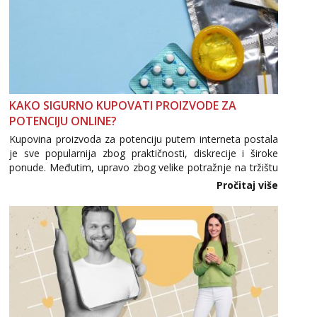
KAKO SIGURNO KUPOVATI PROIZVODE ZA
POTENCIJU ONLINE?
Kupovina proizvoda za potenciju putem interneta postala
je sve popularnija zbog praktičnosti, diskrecije i široke
ponude. Međutim, upravo zbog velike potražnje na tržištu
se pojavljuju i brojni krivotvoreni proizvodi, nepouzdane
Pročitaj više
internetske trgovine te proizvodi nepoznatog podrijetla. ...