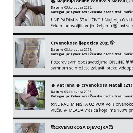
🥰 Najbolja online zabava s Natali (21
Datum
: 03.kolovoza 2026.
Kategorija:
Cyber sex
Ženska osoba traži muš
❗ NE RADIM NIŠTA UŽIVO ❗ Najbolja ONLIN
čekam udovoljiti tvojim željama 🥰 Javi 
ćemo se zabaviti. Radim videopozive solo 
diram, s kolegicama, s dečkom, igračkama
Crvenokosa ljepotica 20g. 🤭
Čekam...
Datum
: 03.kolovoza 2026.
Kategorija:
Cyber sex
Ženska osoba traži muš
Pozdrav svim obožavateljima ONLINE 🧡🧡
samnom se možete zabaviti preko videopoziv
kolegicama, svaka je drugačija 😉 Radim i v
i slike s licem u raznim kombinacijama isto 
‎️‍🔥 Vatrena ‎️‍🔥 crvenokosa Natali (21) ‎️
Datum
: 03.kolovoza 2026.
Kategorija:
Cyber sex
Ženska osoba traži muš
❌NE RADIM NIŠTA UŽIVO❌ Voliš crvenokose
vruča.‎ ️‍🔥 MLADA vražica koja ima 100% pr
samo užitak. 💦 U mojoj raznolikoj ponudi 
kolegicama, dečkom ili pak ja sama di se 
🥰CRVENOKOSA DJEVOJKA🥰
dovoljna uvije...