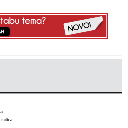
bu
okolica