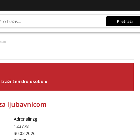
Pretraži
icom
traži žensku osobu
»
 za ljubavnicom
Adrenalinzg
123778
30.03.2026