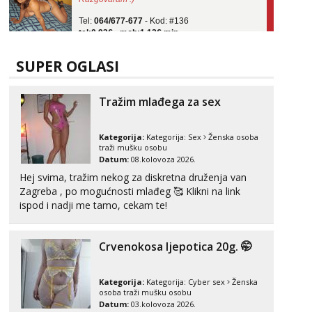
Tel:
064/677-677
- Kod: #136
tel:0,93€ - mob:1,12€ min
Obavijesti me kada se oslobodi
Ela
SUPER OGLASI
Razgovaram :)
Tel:
064/677-677
- Kod: #117
Tražim mlađega za sex
tel:0,93€ - mob:1,12€ min
Obavijesti me kada se oslobodi
Kategorija:
Kategorija:
Sex
Ženska osoba
Vanesa
traži mušku osobu
Čekam tvoj poziv!
Datum:
08.kolovoza 2026.
Hej svima, tražim nekog za diskretna druženja van
Tel:
064/677-677
- Kod: #74
tel:0,93€ - mob:1,12€ min
Zagreba , po mogućnosti mlađeg 🥰 Klikni na link
ispod i nadji me tamo, cekam te!
Anđela
Čekam tvoj poziv!
Crvenokosa ljepotica 20g. 🤭
Tel:
064/677-677
- Kod: #142
tel:0,93€ - mob:1,12€ min
Kategorija:
Kategorija:
Cyber sex
Ženska
osoba traži mušku osobu
Datum:
03.kolovoza 2026.