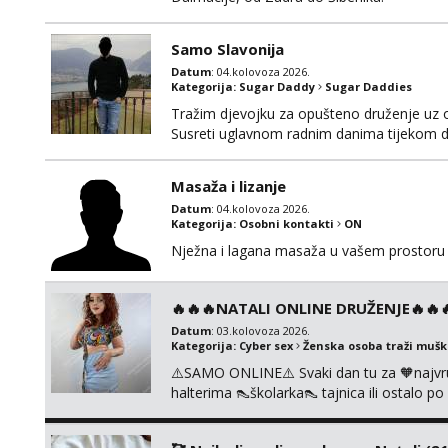
Samo Slavonija
Datum
: 04.kolovoza 2026.
Kategorija:
Sugar Daddy
Sugar Daddies
Tražim djevojku za opušteno druženje uz 
Susreti uglavnom radnim danima tijekom d
Masaža i lizanje
Datum
: 04.kolovoza 2026.
Kategorija:
Osobni kontakti
ON
Nježna i lagana masaža u vašem prostoru 
🔥🔥🔥NATALI ONLINE DRUŽENJE🔥🔥🔥s
Datum
: 03.kolovoza 2026.
Kategorija:
Cyber sex
Ženska osoba traži muš
⚠️SAMO ONLINE⚠️ Svaki dan tu za 🧡najvr
halterima 👠školarka👠 tajnica ili ostalo 
fetišima, ulogama i seksi temama 🧡 Videa
KOLEGICAMA lizanje, striptiz, footfetiši itd