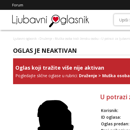
Forum
Ljubavni oglasnik
›
Druženje
›
Muška osoba traži žensku osobu
› U potrazi za ljubavn
OGLAS JE NEAKTIVAN
Oglas koji tražite više nije aktivan
Pogledajte slične oglase u rubrici:
Druženje
>
Muška osoba 
U potrazi
Korisnik:
ID oglasa:
Oglas predan: