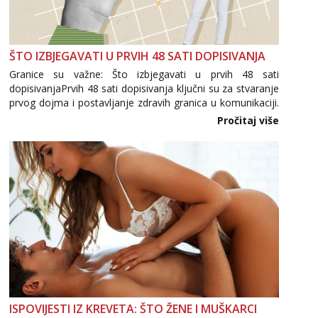
ŠTO IZBJEGAVATI U PRVIH 48 SATI DOPISIVANJA
Granice su važne: Što izbjegavati u prvih 48 sati
dopisivanjaPrvih 48 sati dopisivanja ključni su za stvaranje
prvog dojma i postavljanje zdravih granica u komunikaciji.
Važno je izbjeći prebrzo otkrivanje osobnih ili intimnih
Pročitaj više
informacija, jer nepoznata osoba još nije zaslužila to
povjerenje. Takođe...
ISPOVIJESTI IZ KREVETA: ŠTO ŽENE I MUŠKARCI