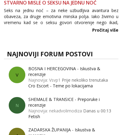
STVARNO MISLE O SEKSU NA JEDNU NOĆ
Seks na jednu noć – za neke uzbudljiva avantura bez
obaveza, za druge emotivna minska polja. Iako živimo u
vremenu kad se o seksu govori otvorenije nego ikad,
tema „jedne noći strasti“ i dalje izaziva burne rasprave. Što
Pročitaj više
zapravo misle žene, a što muškarci? Jesu...
NAJNOVIJI FORUM POSTOVI
BOSNA I HERCEGOVINA - Iskustva &
recenzije
V
Najnovija: Vsvp1
Prije nekoliko trenutaka
Cro Escort - Teme po lokacijama
SHEMALE & TRANSICE - Preporuke i
recenzije
N
Najnovija: nekadvolimodiza
Danas u 00:13
Fetish
ZADARSKA ŽUPANIJA - Iskustva &