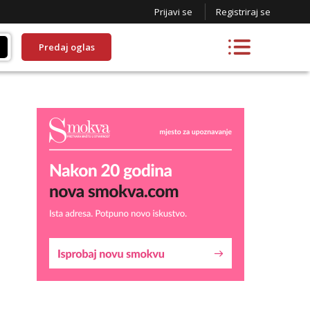
Prijavi se
Registriraj se
Predaj oglas
Lucija
Razgovaram :)