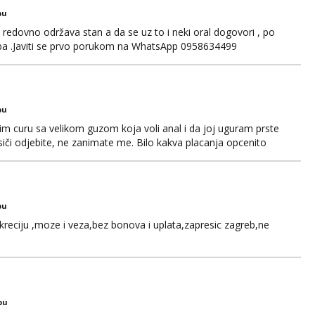
bu
edovno održava stan a da se uz to i neki oral dogovori , po
ba .Javiti se prvo porukom na WhatsApp 0958634499
bu
im curu sa velikom guzom koja voli anal i da joj uguram prste
siči odjebite, ne zanimate me. Bilo kakva placanja opcenito
ard, bonovi) ne dolaze u obzir. Javit se prvo porukom na
bu
kreciju ,moze i veza,bez bonova i uplata,zapresic zagreb,ne
bu