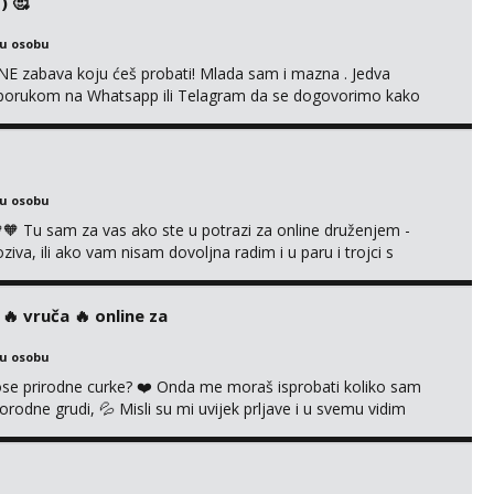
) 🥰
ku osobu
E zabava koju ćeš probati! Mlada sam i mazna . Jedva
se porukom na Whatsapp ili Telagram da se dogovorimo kako
i s kolegicom, imam foto i video materijal u kojem se sama
 itd. Radim dopisivanje o seksi temama koje nas uzbuđuju 🤭
ku osobu
 Tu sam za vas ako ste u potrazi za online druženjem -
a, ili ako vam nisam dovoljna radim i u paru i trojci s
ruća tipkanja uz slike i hot line pozive. Za vas sam pripremila
kao i razna videa 😈 Volim kinky stvari i dominaciju 🤫 ...
‍🔥 vruča‎ ️‍🔥 online za
ku osobu
 prirodne curke? ❤️ Onda me moraš isprobati koliko sam
orodne grudi, 💦 Misli su mi uvijek prljave i u svemu vidim
možeš pranaći nešto po svojoj mjeri. Sexi videa s
dovodim do ludila. 🍑 Naravno ako ti moja ponuda nije