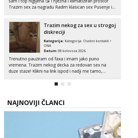
sam i top higijena 😘 i nježna i klimatiziran prostor
Trazim sex za nagradu Radim klasican sex Pusenje i
gutanje sperme Erotsko rublje imam uvijek Lizati me
mozes i ljubiti po tijelu Iskljucivo neradim analni !!! I
Trazim nekog za sex u strogoj
neljubim se Wha...
diskreciji
Kategorija:
Kategorija:
Osobni kontakti
ONA
Datum:
08.kolovoza 2026.
Trenutno pauziram od faxa i imam jako puno
vremena. Trazim nekog decka za redovan sex na
duze staze! Klikni na link ispod i nadji me tamo,
cekam te!
NAJNOVIJI ČLANCI