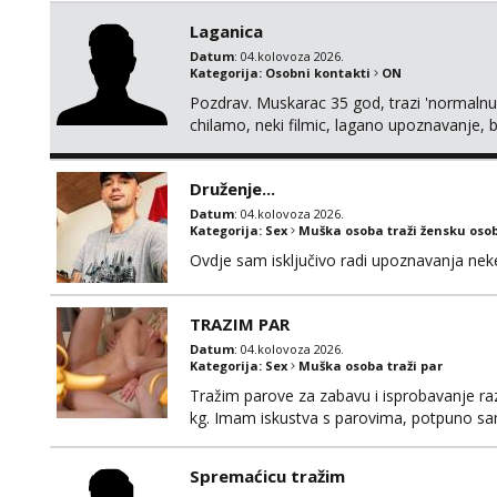
Laganica
Datum
: 04.kolovoza 2026.
Kategorija:
Osobni kontakti
ON
Pozdrav. Muskarac 35 god, trazi 'normalnu
chilamo, neki filmic, lagano upoznavanje, b
Bucke se slobodno jave jer sam i sam taka
cemo lako. Zagreb.
Druženje...
Datum
: 04.kolovoza 2026.
Kategorija:
Sex
Muška osoba traži žensku oso
Ovdje sam isključivo radi upoznavanja ne
TRAZIM PAR
Datum
: 04.kolovoza 2026.
Kategorija:
Sex
Muška osoba traži par
Tražim parove za zabavu i isprobavanje razli
kg. Imam iskustva s parovima, potpuno sam
Ozbiljni parovi mogu me kontaktirati putem 
poruke ili zvati. Blokiram one koji nisu ozbil
Spremaćicu tražim