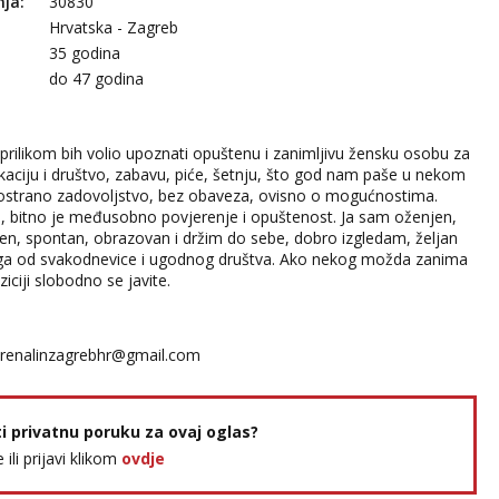
nja:
30830
Hrvatska - Zagreb
35 godina
:
do 47 godina
rilikom bih volio upoznati opuštenu i zanimljivu žensku osobu za
ciju i društvo, zabavu, piće, šetnju, što god nam paše u nekom
bostrano zadovoljstvo, bez obaveza, ovisno o mogućnostima.
an, bitno je međusobno povjerenje i opuštenost. Ja sam oženjen,
en, spontan, obrazovan i držim do sebe, dobro izgledam, željan
jega od svakodnevice i ugodnog društva. Ako nekog možda zanima
oziciji slobodno se javite.
renalinzagrebhr@gmail.com
ti privatnu poruku za ovaj oglas?
e ili prijavi klikom
ovdje