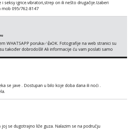
 seksy igrice.vibratori,strep on ili nešto drugačije.Izaberi
na mob 095/762-8147
bu
em WHATSAPP poruka✅️👍OK. Fotografije na web stranici su
 su također dobrodošli! Ali informacije ću vam poslati samo
sta kupaonica i ručnici za vas prije ili poslije masaže,
,❌️ NE SEXCAM, ❌️NE SEXCHATTING🚫...
 se jave . Dostupan u bilo koje doba dana ili noći .
la.
 joj se dugotrajno liže guza. Nalazim se na području