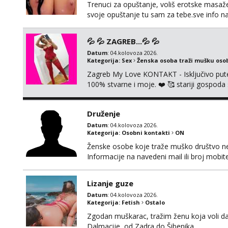
Trenuci za opuštanje, voliš erotske masaže i
svoje opuštanje tu sam za tebe.sve info 
💦 💦 ZAGREB...💦 💦
Datum
: 04.kolovoza 2026.
Kategorija:
Sex
Ženska osoba traži mušku oso
Zagreb My Love KONTAKT - Isključivo put
100% stvarne i moje. ❤️ 🥰 stariji gospoda
putem WhatsAppa. ❗️❗️❗️ Samo u mom stanu; či
nalazim se u centru grada. 🚫 NE POZIVI 
Druženje
Datum
: 04.kolovoza 2026.
Kategorija:
Osobni kontakti
ON
Ženske osobe koje traže muško društvo neka
Informacije na navedeni mail ili broj mobite
Lizanje guze
Datum
: 04.kolovoza 2026.
Kategorija:
Fetish
Ostalo
Zgodan muškarac, tražim ženu koja voli da
Dalmacije, od Zadra do Šibenika.