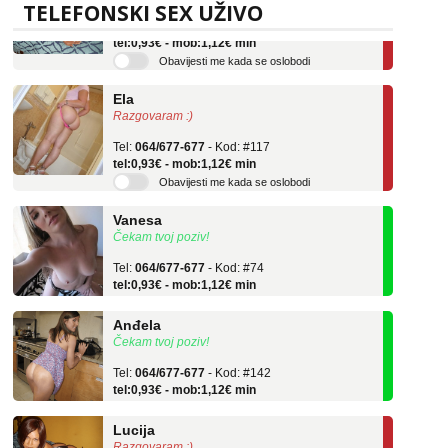
TELEFONSKI SEX UŽIVO
Tel:
064/677-677
- Kod: #136
tel:0,93€ - mob:1,12€ min
Obavijesti me kada se oslobodi
Ela
Razgovaram :)
Tel:
064/677-677
- Kod: #117
tel:0,93€ - mob:1,12€ min
Obavijesti me kada se oslobodi
Vanesa
Čekam tvoj poziv!
Tel:
064/677-677
- Kod: #74
tel:0,93€ - mob:1,12€ min
Anđela
Čekam tvoj poziv!
Tel:
064/677-677
- Kod: #142
tel:0,93€ - mob:1,12€ min
Lucija
Razgovaram :)