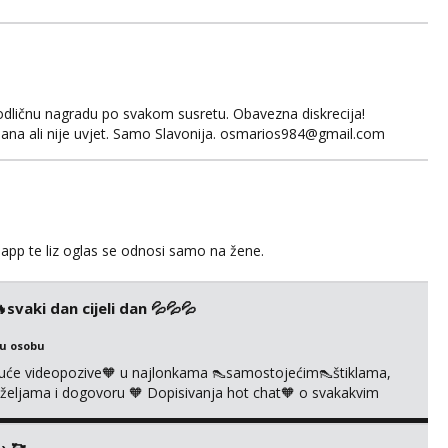
odličnu nagradu po svakom susretu. Obavezna diskrecija!
ana ali nije uvjet. Samo Slavonija. osmarios984@gmail.com
app te liz oglas se odnosi samo na žene.
vaki dan cijeli dan 💦💦💦
ku osobu
uće videopozive🧡 u najlonkama 👠samostojećim👠štiklama,
po željama i dogovoru 🧡 Dopisivanja hot chat🧡 o svakakvim
 solo squirt, razne anal igračke, vibratori, s PARTNEROM, S
 🔞 ❣️Radim već jako dugo, imam iskustva i više načina pla...