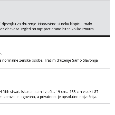
' djevojku za druzenje. Napravimo si neku klopicu, malo
ez obaveza. Izgled mi nije pretjerano bitan koliko iznutra.
v. Medo brundo xD Budi pristojna i dobra, za sve ostale
bu
ke normalne ženske osobe. Tražim druženje Samo Slavonija
čitih stvari. Iskusan sam i vješt... 19 cm... 183 cm visok i 87
 zdrava i njegovana, a privatnost je apsolutno najvažnija.
WhatsAppa ili Vibera. Samo ozbiljni parovi trebaju slati
jni.