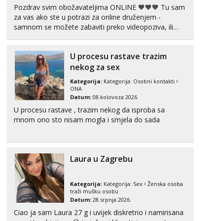
Pozdrav svim obožavateljima ONLINE 🧡🧡🧡 Tu sam
za vas ako ste u potrazi za online druženjem -
samnom se možete zabaviti preko videopoziva, ili
ako vam nisam dovoljna radim i u paru i trojci s
kolegicama, svaka je drugačija 😉 Radim i vruća
U procesu rastave trazim
tipkanja uz slike i hot line pozive. Za vas sam
pripremila ...
nekog za sex
Kategorija:
Kategorija:
Osobni kontakti
ONA
Datum:
08.kolovoza 2026.
U procesu rastave , trazim nekog da isproba sa
mnom ono sto nisam mogla i smjela do sada
Laura u Zagrebu
Kategorija:
Kategorija:
Sex
Ženska osoba
traži mušku osobu
Datum:
28.srpnja 2026.
Ciao ja sam Laura 27 g i uvijek diskretno i namirisana