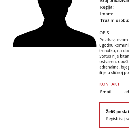
Broj prikaziva
Regija:
Imam:
Tražim osobu
OPIS
Pozdrav, ovom p
ugodnu komunika
trenutku, na o
Status nije bit
ostvaren, opušt
adrenalina, bi
ili je u sličnoj p
KONTAKT
Email
ad
Želiš posla
Registriraj s