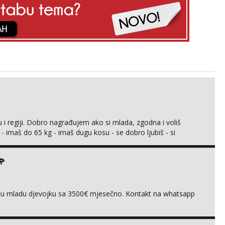
 i regiji. Dobro nagrađujem ako si mlada, zgodna i voliš
 - imaš do 65 kg - imaš dugu kosu - se dobro ljubiš - si
še) i dostupna radnim danom (vikendi i noći su za obitelj) -
ljajte se: - debele - frajeri i paro...
🌹
ivnu mladu djevojku sa 3500€ mjesečno. Kontakt na whatsapp