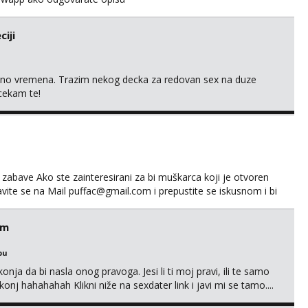
iji
uno vremena. Trazim nekog decka za redovan sex na duze
 cekam te!
 zabave Ako ste zainteresirani za bi muškarca koji je otvoren
avite se na Mail puffac@gmail.com i prepustite se iskusnom i bi
em
bu
nja da bi nasla onog pravoga. Jesi li ti moj pravi, ili te samo
nj hahahahah Klikni niže na sexdater link i javi mi se tamo....