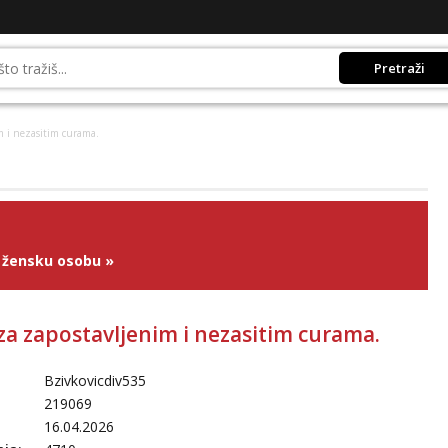
Pretraži
m i nezasitim curama.
 žensku osobu
»
za zapostavljenim i nezasitim curama.
Bzivkovicdiv535
219069
16.04.2026