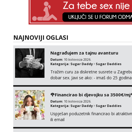
NAJNOVIJI OGLASI
Nagrađujem za tajnu avanturu
Datum
: 10.kolovoza 2026.
Kategorija:
Sugar Daddy
Sugar Daddies
Tražim curu za diskretne susrete u Zagrebu
dobar sex. Javi se ako: - imaš do 25 godina
fleksibilna s vremenom (jer ga nemam previ
vodiš brigu o zdravlju i koristiš zaštitu Ne jav
🌹Financirao bi djevojku sa 3500€/mj
Datum
: 10.kolovoza 2026.
Kategorija:
Sugar Daddy
Sugar Daddies
Uspješan poduzetnik financirao bi atrakt
ili email