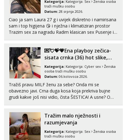
Kategorija:
Kategorija:
Sex
Ženska osoba
traži mušku osobu
Tel:
064/677-677
- Kod: #74
Datum:
28.srpnja 2026.
tel:0,93€ - mob:1,12€ min
Ciao ja sam Laura 27 g i uvijek diskretno i namirisana
sam i top higijena 😘 i nježna i klimatiziran prostor
Zara
Trazim sex za nagradu Radim klasican sex Pusenje i
Čekam tvoj poziv!
gutanje sperme Erotsko rublje imam uvijek Lizati me
Tel:
064/677-677
- Kod: #123
mozes i ljubiti po tijelu Iskljucivo neradim analni !!! I
tel:0,93€ - mob:1,12€ min
💌💘💝💗Ena playboy zečica-
neljubim se Wha...
sisata crnka (36) hot slike,
Anđela
videa i c2c💗
Čekam tvoj poziv!
Kategorija:
Kategorija:
Cyber sex
Ženska
osoba traži mušku osobu
Tel:
064/677-677
- Kod: #142
Datum:
06.kolovoza 2026.
tel:0,93€ - mob:1,12€ min
Tražiš pravu MILF ženu za sebe? Onda mi se
obavezno javi. Crna duga kosa koja prekriva bujne
Mira
grudi kakve još nisi vidio, čista ŠESTICA! A usne? O
Razgovaram :)
usnama bolje da ni ne pričam. Prave pune usne koje
Tel:
064/677-677
- Kod: #72
će ti se urezati u pamćenje, jer vjeruj mi, takve još
tel:0,93€ - mob:1,12€ min
Tražim malo nježnosti i
nisi vidio. Uvijek sam spremna za ONLOINE zabavu...
Obavijesti me kada se oslobodi
razumjevanja
Kategorija:
Kategorija:
Sex
Ženska osoba
traži mušku osobu