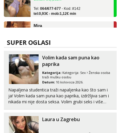
Tel:
064/677-677
- Kod: #142
tel:0,93€ - mob:1,12€ min
Mira
Razgovaram :)
Tel:
064/677-677
- Kod: #72
tel:0,93€ - mob:1,12€ min
SUPER OGLASI
Obavijesti me kada se oslobodi
Lucija
Volim kada sam puna kao
Razgovaram :)
paprika
Tel:
064/677-677
- Kod: #136
Kategorija:
Kategorija:
Sex
Ženska osoba
tel:0,93€ - mob:1,12€ min
traži mušku osobu
Obavijesti me kada se oslobodi
Datum:
10.kolovoza 2026.
Napaljena studentica traži napaljenka kao što sam i
Ela
ja! Volim kada sam puna kao paprika, izdržljiva sam i
Razgovaram :)
nikada mi nije dosta seksa. Volim grubi seks i više
Tel:
064/677-677
- Kod: #117
puta dnevno bilo kad i bilo gdje zato se javi što prije
tel:0,93€ - mob:1,12€ min
da me isprobaš Klikni na link ispod i nadji me tamo,
Obavijesti me kada se oslobodi
Laura u Zagrebu
cekam te!
Vanesa
Čekam tvoj poziv!