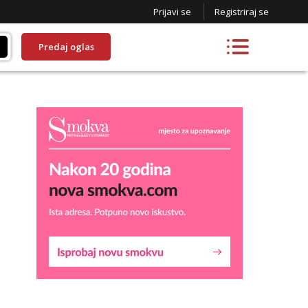
Prijavi se
Registriraj se
Predaj oglas
Lucija
Razgovaram :)