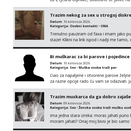
Trazim nekog za sex u strogoj diskrec
Datum
: 10.kolovoza 2026.
Kategorija:
Osobni kontakti
ONA
Trenutno pauziram od faxa i imam jako p
staze! Klikni na link ispod i nadji me tamo,
Bi muškarac za bi parove i pojedince
Datum
: 10.kolovoza 2026.
Kategorija:
Sex
Muška osoba traži par
Ciao za napaljene i otvorene parove željne
za razne opcije rado ću vam se odazvati. J
masera Makarska i okolica
Trazim muskarca da ga dobro zajaš
Datum
: 09.kolovoza 2026.
Kategorija:
Sex
Ženska osoba traži mušku oso
Ima jedna stara izreka: moras jahati puno ko
moram jahati? Onaj moj bivsi je bio samo ko