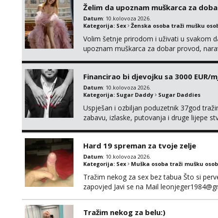
Želim da upoznam muškarca za doba
Datum
: 10.kolovoza 2026.
Kategorija:
Sex
Ženska osoba traži mušku oso
Volim šetnje prirodom i uživati u svakom da
upoznam muškarca za dobar provod, naravno
tamo, cekam te!
Financirao bi djevojku sa 3000 EUR/m
Datum
: 10.kolovoza 2026.
Kategorija:
Sugar Daddy
Sugar Daddies
Uspješan i ozbiljan poduzetnik 37god traž
zabavu, izlaske, putovanja i druge lijepe s
zgodna i atraktivna javi se na moj email:
Hard 19 spreman za tvoje zelje
Datum
: 10.kolovoza 2026.
Kategorija:
Sex
Muška osoba traži mušku osob
Tražim nekog za sex bez tabua Što si perverz
zapovjed Javi se na Mail leonjeger1984@g
Tražim nekog za belu:)