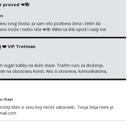
r provod 💋🌺
bu
nu svog života. Ja sam vrlo pozitivna žena i želim da
 može i nešto više.💋🌺 Klikni na link ispod i nadji me
j ❤️ VIP Tretman
im sugar babby na duže staze. Tražim curu za druženje,
tvari na obostranu korist. Ako si otvorena, komunikativna,
 markodalic37@gmail.com
u (Gay)
niji bliže si sexu koji nećeš zaboraviti.. Tvoja želja meni je
mail.com