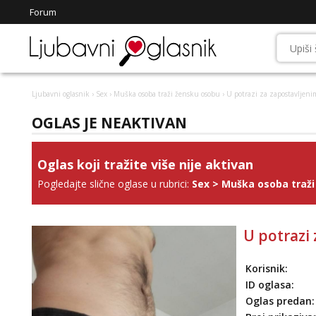
Forum
Ljubavni oglasnik
›
Sex
›
Muška osoba traži žensku osobu
› U potrazi za zapostavljeni
OGLAS JE NEAKTIVAN
Oglas koji tražite više nije aktivan
Pogledajte slične oglase u rubrici:
Sex
>
Muška osoba traži
U potrazi 
Korisnik:
ID oglasa:
Oglas predan: