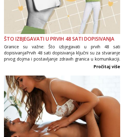
ŠTO IZBJEGAVATI U PRVIH 48 SATI DOPISIVANJA
Granice su važne: Što izbjegavati u prvih 48 sati
dopisivanjaPrvih 48 sati dopisivanja ključni su za stvaranje
prvog dojma i postavljanje zdravih granica u komunikaciji.
Važno je izbjeći prebrzo otkrivanje osobnih ili intimnih
Pročitaj više
informacija, jer nepoznata osoba još nije zaslužila to
povjerenje. Takođe...