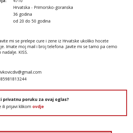
nja:
4710
Hrvatska - Primorsko-goranska
36 godina
:
od 20 do 50 godina
vite mi se prelepe cure i zene iz Hrvatske ukoliko hocete
je. Imate moj mail i broj telefona .Javite mi se tamo pa cemo
 nadalje. KISS.
ivkovicdiv@gmail.com
385981813244
ti privatnu poruku za ovaj oglas?
e ili prijavi klikom
ovdje