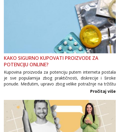
KAKO SIGURNO KUPOVATI PROIZVODE ZA
POTENCIJU ONLINE?
Kupovina proizvoda za potenciju putem interneta postala
je sve popularnija zbog praktičnosti, diskrecije i široke
ponude. Međutim, upravo zbog velike potražnje na tržištu
se pojavljuju i brojni krivotvoreni proizvodi, nepouzdane
Pročitaj više
internetske trgovine te proizvodi nepoznatog podrijetla. ...