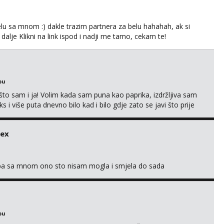
lu sa mnom :) dakle trazim partnera za belu hahahah, ak si
 dalje Klikni na link ispod i nadji me tamo, cekam te!
bu
što sam i ja! Volim kada sam puna kao paprika, izdržljiva sam
s i više puta dnevno bilo kad i bilo gdje zato se javi što prije
 me tamo, cekam te!
sex
oba sa mnom ono sto nisam mogla i smjela do sada
bu