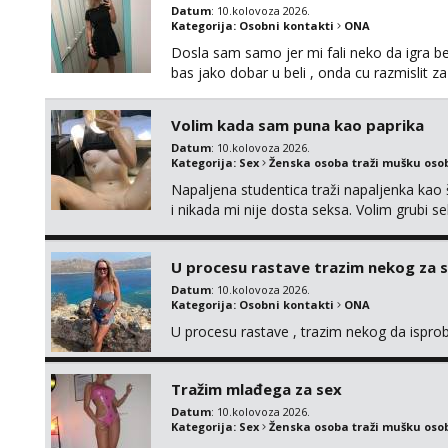
Datum
: 10.kolovoza 2026.
Kategorija:
Osobni kontakti
ONA
Dosla sam samo jer mi fali neko da igra be
bas jako dobar u beli , onda cu razmislit za
Volim kada sam puna kao paprika
Datum
: 10.kolovoza 2026.
Kategorija:
Sex
Ženska osoba traži mušku oso
Napaljena studentica traži napaljenka kao 
i nikada mi nije dosta seksa. Volim grubi sek
da me isprobaš Klikni na link ispod i nadji
U procesu rastave trazim nekog za 
Datum
: 10.kolovoza 2026.
Kategorija:
Osobni kontakti
ONA
U procesu rastave , trazim nekog da ispr
Tražim mlađega za sex
Datum
: 10.kolovoza 2026.
Kategorija:
Sex
Ženska osoba traži mušku oso