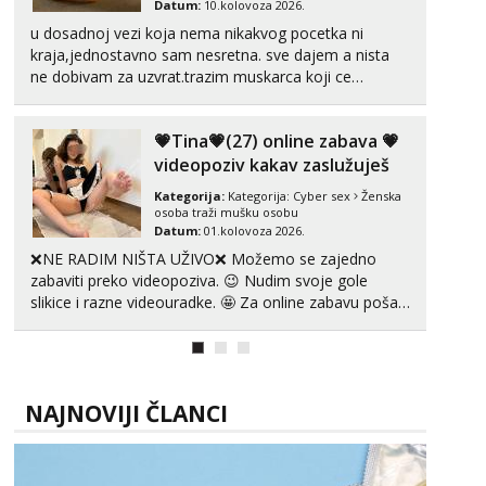
Datum:
10.kolovoza 2026.
u dosadnoj vezi koja nema nikakvog pocetka ni
kraja,jednostavno sam nesretna. sve dajem a nista
ne dobivam za uzvrat.trazim muskarca koji ce
zadovoljiti moje potrebe,ne trazim puno samo malo
njeznosti i razumjevanja. volim njezan seks i njezne
💗Tina💗(27) online zabava 💗
poljupce po tijelu koji me jako pale,obozavam kad
muskar...
videopoziv kakav zaslužuješ
Kategorija:
Kategorija:
Cyber sex
Ženska
osoba traži mušku osobu
Datum:
01.kolovoza 2026.
❌NE RADIM NIŠTA UŽIVO❌ Možemo se zajedno
zabaviti preko videopoziva. 😉 Nudim svoje gole
slikice i razne videouradke. 🤩 Za online zabavu pošalji
poruku na Whatsapp, Telegram ili Viber. 😎 +385 91
912 3322 Za provjeru moje autentičnosti možeš me
vidjeti na videopozivu. 😉 S vama sam vec 5 ...
NAJNOVIJI ČLANCI