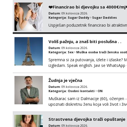
❤️Financirao bi djevojku sa 4000€/mj
Datum
: 09.kolovoza 2026.
Kategorija:
Sugar Daddy
Sugar Daddies
Uspješan poduzetnik financirao bi atrakti
Voliš pažnju, a znaš biti poslušna . .
Datum
: 09.kolovoza 2026.
Kategorija:
Sex
Muška osoba traži žensku oso
Spremna si za putovanja, izlete i izlaske? 
izgledam. Speak english. Javi se WhatsAp
Žudnja je vječna
Datum
: 09.kolovoza 2026.
Kategorija:
Osobni kontakti
ON
Muškarac sam iz Dalmacije (60), oženjen -
upoznati diskretnu ženu koja voli život i ž
moralu. Na lijep ću način, galantno i svojim 
Strastvena djevojka traži opuštanje
Datum
: 09.kolovoza 2026.