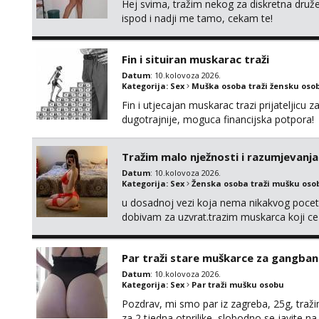
Hej svima, tražim nekog za diskretna druž
ispod i nadji me tamo, cekam te!
Fin i situiran muskarac traži
Datum
: 10.kolovoza 2026.
Kategorija:
Sex
Muška osoba traži žensku oso
Fin i utjecajan muskarac trazi prijateljic
dugotrajnije, moguca financijska potpora!
Tražim malo nježnosti i razumjevanja
Datum
: 10.kolovoza 2026.
Kategorija:
Sex
Ženska osoba traži mušku oso
u dosadnoj vezi koja nema nikakvog pocetk
dobivam za uzvrat.trazim muskarca koji c
njeznosti i razumjevanja. volim njezan sek
muskarac preuzme kontrolu . javi se :) Klik
Par traži stare muškarce za gangba
Datum
: 10.kolovoza 2026.
Kategorija:
Sex
Par traži mušku osobu
Pozdrav, mi smo par iz zagreba, 25g, traž
za 2 tjedna otprilike, slobodno se javite 