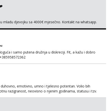
❤️
vnu mladu djevojku sa 4000€ mjesečno. Kontakt na whatsapp.
bu
Moguća i samo putena družnja u diskreciji. Fit, a kažu i dobro
p +385958572362
 duhovno, emotivno, umno i tjelesno potentan. Volio bih
ivotnu razigranost, neovisno o njenim godinama, statusu i tzv.
srcem uzvratiti na prijateljstvo, nježnost i strast.