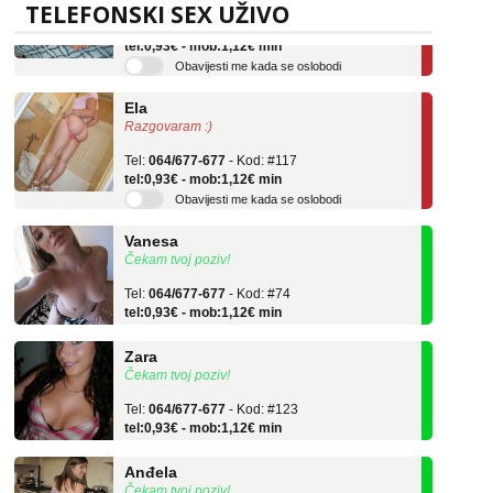
Tel:
064/677-677
- Kod: #136
TELEFONSKI SEX UŽIVO
tel:0,93€ - mob:1,12€ min
Obavijesti me kada se oslobodi
Ela
Razgovaram :)
Tel:
064/677-677
- Kod: #117
tel:0,93€ - mob:1,12€ min
Obavijesti me kada se oslobodi
Vanesa
Čekam tvoj poziv!
Tel:
064/677-677
- Kod: #74
tel:0,93€ - mob:1,12€ min
Zara
Čekam tvoj poziv!
Tel:
064/677-677
- Kod: #123
tel:0,93€ - mob:1,12€ min
Anđela
Čekam tvoj poziv!