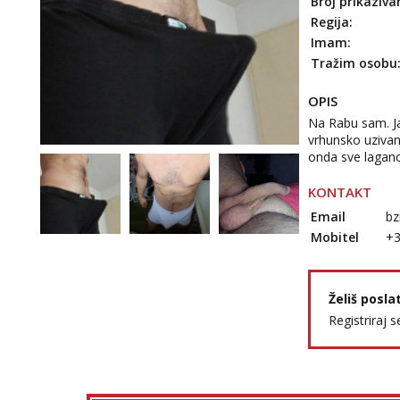
Broj prikaziva
Regija:
Imam:
Tražim osobu
OPIS
Na Rabu sam. Ja
vrhunsko uzivan
onda sve lagano
KONTAKT
Email
bz
Mobitel
+
Želiš posla
Registriraj s