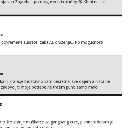
enja van Zagreba , po mogućnosti mlađeg 🥰 Klikni na link
bu
u za povremene susrete, zabavu, druzenja... Po mogucnosti
bu
a ni kraja,jednostavno sam nesretna. sve dajem a nista ne
e zadovoljiti moje potrebe,ne trazim puno samo malo
s i njezne poljupce po tijelu koji me jako pale,obozavam kad
ni na link ispod i nadji me tamo, cekam te!
ng
imo što starije muškarce za gangbang cure, planirani datum je
na wapp ako odgovarate opisu