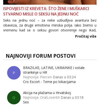
ISPOVIJESTI IZ KREVETA: ŠTO ŽENE I MUŠKARCI
STVARNO MISLE O SEKSU NA JEDNU NOĆ
Seks na jednu noć – za neke uzbudljiva avantura bez
obaveza, za druge emotivna minska polja. Iako živimo u
vremenu kad se o seksu govori otvorenije nego ikad,
tema „jedne noći strasti“ i dalje izaziva burne rasprave. Što
Pročitaj više
zapravo misle žene, a što muškarci? Jesu...
NAJNOVIJI FORUM POSTOVI
BRAZILKE, LATINE, UKRAINKE i ostale
strankinje u HR
P
Najnovija: Piercen
Danas u 03:24
Cro Escort - Teme po lokacijama
Akcija na plažama u Hrvatskoj
Najnovija: OralLover69
Danas u 03:18
O
Sex