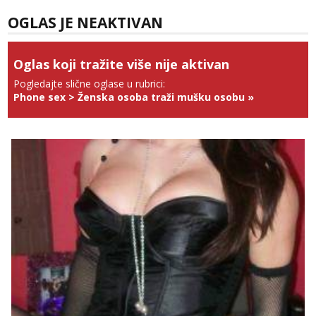
Tel:
064/677-677
- Kod: #123
tel:0,93€ - mob:1,12€ min
OGLAS JE NEAKTIVAN
Obavijesti me kada se oslobodi
Anđela
Oglas koji tražite više nije aktivan
Čekam tvoj poziv!
Pogledajte slične oglase u rubrici:
Tel:
064/677-677
- Kod: #142
Phone sex
>
Ženska osoba traži mušku osobu
»
tel:0,93€ - mob:1,12€ min