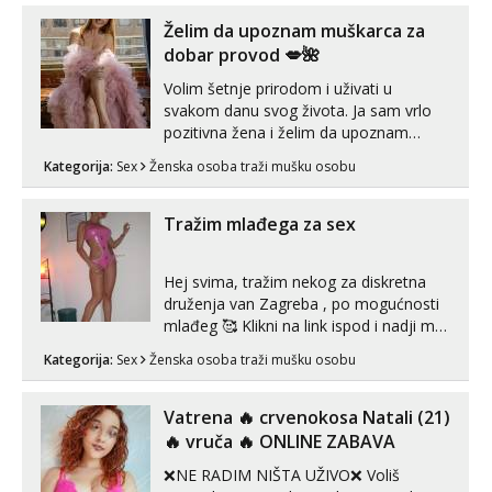
imam uvijek Lizati me mozes i ljubiti po
tijelu Iskljucivo neradim analni !!! I
Želim da upoznam muškarca za
neljubim se Wha...
dobar provod 💋🌺
Volim šetnje prirodom i uživati u
svakom danu svog života. Ja sam vrlo
pozitivna žena i želim da upoznam
muškarca za dobar provod, naravno
Kategorija:
Sex
Ženska osoba traži mušku osobu
može i nešto više.💋🌺 Klikni na link
ispod i nadji me tamo, cekam te!
Tražim mlađega za sex
Hej svima, tražim nekog za diskretna
druženja van Zagreba , po mogućnosti
mlađeg 🥰 Klikni na link ispod i nadji me
tamo, cekam te!
Kategorija:
Sex
Ženska osoba traži mušku osobu
Vatrena ‎️‍🔥 crvenokosa Natali (21)
‎️‍🔥 vruča‎ ️‍🔥 ONLINE ZABAVA
❌NE RADIM NIŠTA UŽIVO❌ Voliš