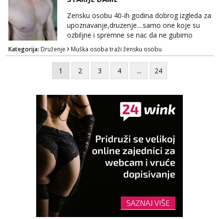
TELEGRAM: @MagdalenaMagy 👈
(ODGOVARAM JAKO BRZO TU I TU PISITE
Zensku osobu 40-ih godina dobrog izgleda za
AKO STE ZA ZABAVU)🔥 Moguće
upoznavanje,druzenje....samo one koje su
verifkovanje prije zabave✅ JAVI MI SE I
ozbiljne i spremne se nac da ne gubimo
ISPUNI SVOJE NAJVECE FANTAZIJE😈 CEKA...
vrijeme!
Kategorija:
Druženje
Muška osoba traži žensku osobu
1
2
3
4
...
24