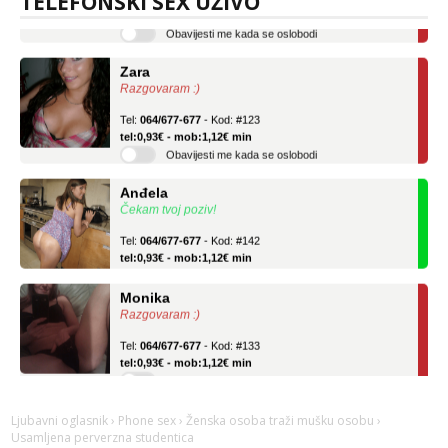
TELEFONSKI SEX UŽIVO
Obavijesti me kada se oslobodi
Zara
Razgovaram :)
Tel:
064/677-677
- Kod: #123
tel:0,93€ - mob:1,12€ min
Obavijesti me kada se oslobodi
Anđela
Čekam tvoj poziv!
Tel:
064/677-677
- Kod: #142
tel:0,93€ - mob:1,12€ min
Monika
Razgovaram :)
Tel:
064/677-677
- Kod: #133
tel:0,93€ - mob:1,12€ min
Obavijesti me kada se oslobodi
Zara
Razgovaram :)
Ljubavni oglasnik
›
Phone sex
›
Ženska osoba traži mušku osobu
›
Usamljena perverzna studentica