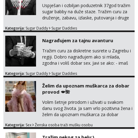
Uspješan i ozbiljan poduzetnik 37god tražim
sugar babby na duže staze. Tražim curu za
druženje, zabavu, izlaske, putovanja i druge
lijepe stvari na obostranu korist. Ako si
Kategorija:
Sugar Daddy
Sugar Daddies
otvorena, komunikativna, zgodna i atraktivna
javi se na moj email:
Nagrađujem za tajnu avanturu
markodalic37@gmail.com
Tražim curu za diskretne susrete u Zagrebu i
regiji. Dobro nagrađujem ako si mlada,
zgodna i voliš dobar sex. Javi se ako: - imaš
do 25 godina - imaš do 65 kg - imaš dugu
Kategorija:
Sugar Daddy
Sugar Daddies
kosu - se dobro ljubiš - si fleksibilna s
vremenom (jer ga nemam previše) i
Želim da upoznam muškarca za dobar
dostupna radnim danom (vikendi i noći su za
provod 💋🌺
obitelj) - vodiš brigu o zdravlju i koristiš
zaštitu Ne javljajte se: - debele - frajeri i
Volim šetnje prirodom i uživati u svakom
paro...
danu svog života. Ja sam vrlo pozitivna žena i
želim da upoznam muškarca za dobar
provod, naravno može i nešto više.💋🌺 Klikni
Kategorija:
Sex
Ženska osoba traži mušku osobu
na link ispod i nadji me tamo, cekam te!
Tražim nekog za belu:)