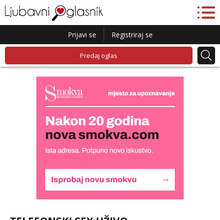
Prijavi se
Registriraj se
Predaj oglas
Monika
Razgovaram :)
Tel:
064/677-677
- Kod: #133
tel:0,93€ - mob:1,12€ min