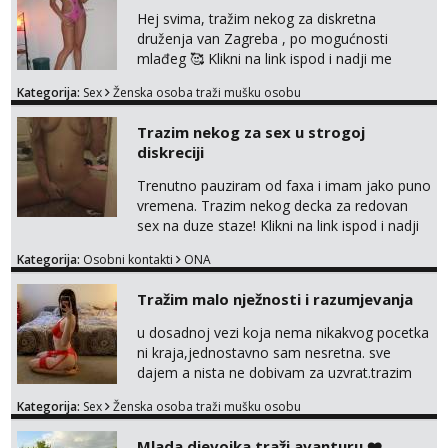
Hej svima, tražim nekog za diskretna
druženja van Zagreba , po mogućnosti
mlađeg 🥰 Klikni na link ispod i nadji me
tamo, cekam te!
Kategorija:
Sex
Ženska osoba traži mušku osobu
Trazim nekog za sex u strogoj
diskreciji
Trenutno pauziram od faxa i imam jako puno
vremena. Trazim nekog decka za redovan
sex na duze staze! Klikni na link ispod i nadji
me tamo, cekam te!
Kategorija:
Osobni kontakti
ONA
Tražim malo nježnosti i razumjevanja
u dosadnoj vezi koja nema nikakvog pocetka
ni kraja,jednostavno sam nesretna. sve
dajem a nista ne dobivam za uzvrat.trazim
muskarca koji ce zadovoljiti moje potrebe,ne
Kategorija:
Sex
Ženska osoba traži mušku osobu
trazim puno samo malo njeznosti i
razumjevanja. volim njezan seks i njezne
Mlada djevojka traži avanturu ❤️