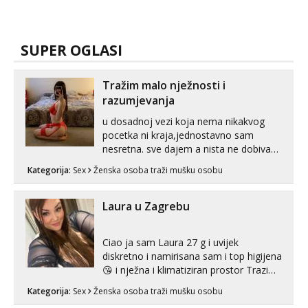
SUPER OGLASI
Tražim malo nježnosti i
razumjevanja
u dosadnoj vezi koja nema nikakvog
pocetka ni kraja,jednostavno sam
nesretna. sve dajem a nista ne dobivam
za uzvrat.trazim muskarca koji ce
Kategorija:
Sex
Ženska osoba traži mušku osobu
zadovoljiti moje potrebe,ne trazim puno
samo malo njeznosti i razumjevanja.
volim njezan seks i njezne poljupce po
Laura u Zagrebu
tijelu koji me jako pale,obozavam kad
muskar...
Ciao ja sam Laura 27 g i uvijek
diskretno i namirisana sam i top higijena
😘 i nježna i klimatiziran prostor Trazim
sex za nagradu Radim klasican sex
Kategorija:
Sex
Ženska osoba traži mušku osobu
Pusenje i gutanje sperme Erotsko rublje