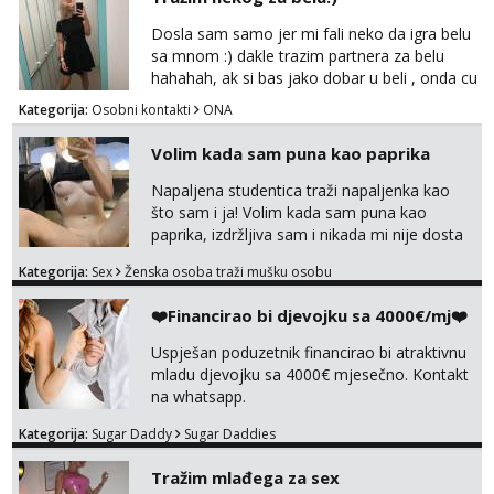
Dosla sam samo jer mi fali neko da igra belu
sa mnom :) dakle trazim partnera za belu
hahahah, ak si bas jako dobar u beli , onda cu
razmislit za dalje Klikni na link ispod i nadji me
Kategorija:
Osobni kontakti
ONA
tamo, cekam te!
Volim kada sam puna kao paprika
Napaljena studentica traži napaljenka kao
što sam i ja! Volim kada sam puna kao
paprika, izdržljiva sam i nikada mi nije dosta
seksa. Volim grubi seks i više puta dnevno
Kategorija:
Sex
Ženska osoba traži mušku osobu
bilo kad i bilo gdje zato se javi što prije da
me isprobaš Klikni na link ispod i nadji me
❤️Financirao bi djevojku sa 4000€/mj❤️
tamo, cekam te!
Uspješan poduzetnik financirao bi atraktivnu
mladu djevojku sa 4000€ mjesečno. Kontakt
na whatsapp.
Kategorija:
Sugar Daddy
Sugar Daddies
Tražim mlađega za sex