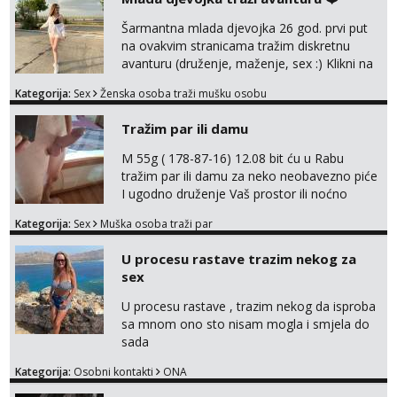
poljupce po tijelu koji me jako
pale,obozavam kad muskarac preuzme
Šarmantna mlada djevojka 26 god. prvi put
kontrolu . javi se :) Klikni na link ispod i nadji
na ovakvim stranicama tražim diskretnu
me tamo, cekam te!
avanturu (druženje, maženje, sex :) Klikni na
link ispod i nadji me tamo, cekam te!
Kategorija:
Sex
Ženska osoba traži mušku osobu
Tražim par ili damu
M 55g ( 178-87-16) 12.08 bit ću u Rabu
tražim par ili damu za neko neobavezno piće
I ugodno druženje Vaš prostor ili noćno
kupanje na osamoj plaži Kontakt
Kategorija:
Sex
Muška osoba traži par
trata.vrh@gmail.com
U procesu rastave trazim nekog za
sex
U procesu rastave , trazim nekog da isproba
sa mnom ono sto nisam mogla i smjela do
sada
Kategorija:
Osobni kontakti
ONA