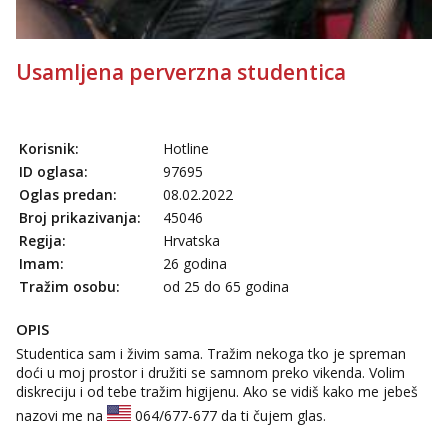
Usamljena perverzna studentica
Korisnik:
Hotline
ID oglasa:
97695
Oglas predan:
08.02.2022
Broj prikazivanja:
45046
Regija:
Hrvatska
Imam:
26 godina
Tražim osobu:
od 25 do 65 godina
OPIS
Studentica sam i živim sama. Tražim nekoga tko je spreman
doći u moj prostor i družiti se samnom preko vikenda. Volim
diskreciju i od tebe tražim higijenu. Ako se vidiš kako me jebeš
nazovi me na
064/677-677
da ti čujem glas.