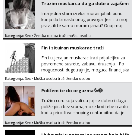
Trazim muskarca da ga dobro zajašem
Ima jedna stara izreka: moras jahati puno
konja da bi nasla onog pravoga. Jesi li ti moj
pravi, ili te samo moram jahati? Onaj moj
bivsi je bio samo konj hahahahah Klikni niže
Kategorija:
Sex
Ženska osoba traži mušku osobu
na sexdater link i javi mi se tamo....
Fin i situiran muskarac traži
Fin i utjecajan muskarac trazi prijateljicu za
povremene susrete, zabavu, druzenja... Po
mogucnosti dugotrajnije, moguca financijska
potpora!
Kategorija:
Sex
Muška osoba traži žensku osobu
Poližem te do orgazma💦🤑
Tražim curu koja voli da joj se dobro i dugo
poliže pica bez srama,moze kod tebe u autu
kod u prirodi wc shoping centar bitno da je
uzbudljivo i da si full diskretna i napaljena💦
Kategorija:
Sex
Muška osoba traži žensku osobu
jer nisam solo. Zgodan sam i diskretan,sliku
šaljem na wapp telegram..178 78kg.,javi se
Ljubavnici u potrazi za curom koja bi ih