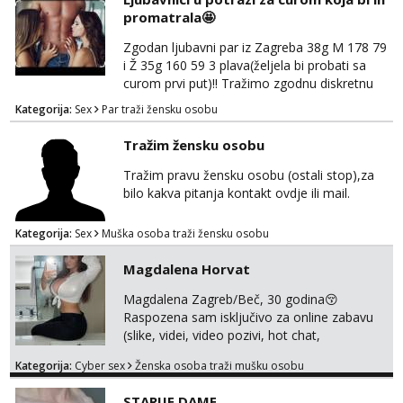
za brz dogovor Kontakt 0958759047
promatrala🤩
Zgodan ljubavni par iz Zagreba 38g M 178 79
i Ž 35g 160 59 3 plava(željela bi probati sa
curom prvi put)!! Tražimo zgodnu diskretnu
curu koja bi nas promatrala dok imamo
Kategorija:
Sex
Par traži žensku osobu
žestok odnos. Može se pridruziti ali i ne
mora.Bitno da uzivamo diskretno anonimno
Tražim žensku osobu
bez upoznavanja puno.Sliku mozemo
razmjeniti,ali najbolje uzivo se upoznati. Na
Tražim pravu žensku osobu (ostali stop),za
goo smo do 15.8 poslije tog mozemo se
bilo kakva pitanja kontakt ovdje ili mail.
druziti,javi se na mail il...
Kategorija:
Sex
Muška osoba traži žensku osobu
Magdalena Horvat
Magdalena Zagreb/Beč, 30 godina😚
Raspozena sam isključivo za online zabavu
(slike, videi, video pozivi, hot chat,
ispunjavanje zelja raznih i fetisa)💦 Slike na
Kategorija:
Cyber sex
Ženska osoba traži mušku osobu
oglasu su MOJE❗ Instagram:
@MagdalenaMagyy Javite mi se porukom na
STARIJE DAME