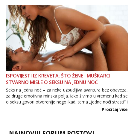
informacija, jer nepoznata osoba još nije zaslužila to
povjerenje. Takođe...
ISPOVIJESTI IZ KREVETA: ŠTO ŽENE I MUŠKARCI
STVARNO MISLE O SEKSU NA JEDNU NOĆ
Seks na jednu noć – za neke uzbudljiva avantura bez obaveza,
za druge emotivna minska polja. Iako živimo u vremenu kad se
o seksu govori otvorenije nego ikad, tema „jedne noći strasti“ i
dalje izaziva burne rasprave. Što zapravo misle žene, a što
Pročitaj više
muškarci? Jesu...
NAJNOVIJI FORUM POSTOVI