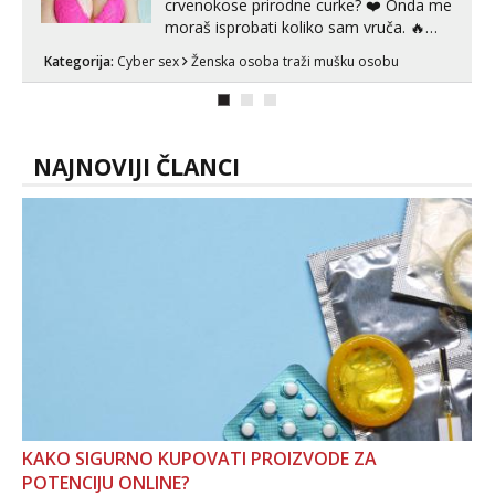
crvenokose prirodne curke? ❤️ Onda me
moraš isprobati koliko sam vruča.‎ ️‍🔥
MLADA vražica koja ima 100%
Kategorija:
Cyber sex
Ženska osoba traži mušku osobu
prorodne grudi, 💦 Misli su mi uvijek
prljave i u svemu vidim samo užitak. 💦
U mojoj raznolikoj ponudi možeš
pranaći nešto po svojoj mjeri. Sexi videa
s kolegica...
NAJNOVIJI ČLANCI
KAKO SIGURNO KUPOVATI PROIZVODE ZA
POTENCIJU ONLINE?