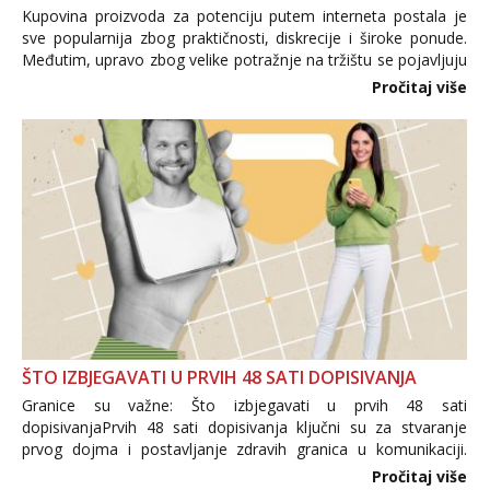
Kupovina proizvoda za potenciju putem interneta postala je
sve popularnija zbog praktičnosti, diskrecije i široke ponude.
Međutim, upravo zbog velike potražnje na tržištu se pojavljuju
i brojni krivotvoreni proizvodi, nepouzdane internetske
Pročitaj više
trgovine te proizvodi nepoznatog podrijetla. ...
ŠTO IZBJEGAVATI U PRVIH 48 SATI DOPISIVANJA
Granice su važne: Što izbjegavati u prvih 48 sati
dopisivanjaPrvih 48 sati dopisivanja ključni su za stvaranje
prvog dojma i postavljanje zdravih granica u komunikaciji.
Važno je izbjeći prebrzo otkrivanje osobnih ili intimnih
Pročitaj više