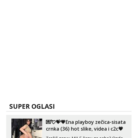
SUPER OGLASI
💌💘💝💗Ena playboy zečica-sisata
crnka (36) hot slike, videa i c2c💗