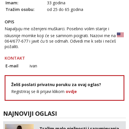
Imam:
33 godina
Razgovaram :)
Tražim osobu:
od 25 do 65 godina
Tel:
064/677-677
- Kod: #74
tel:0,93€ - mob:1,12€ min
OPIS
Obavijesti me kada se oslobodi
Napaljuju me oženjeni muškarci. Posebno volim starije i
Lili
iskusnije momke koji će se samnom poigrati. Nazovi me na
Razgovaram :)
064/677-677
i javit ću ti se odmah. Odvedi me k sebi i nećeš
požaliti.
Tel:
064/677-677
- Kod: #128
tel:0,93€ - mob:1,12€ min
Obavijesti me kada se oslobodi
KONTAKT
E-mail
ivan
Anđela
Čekam tvoj poziv!
Tel:
064/677-677
- Kod: #142
Želiš poslati privatnu poruku za ovaj oglas?
tel:0,93€ - mob:1,12€ min
Registriraj se ili prijavi klikom
ovdje
Mira
Razgovaram :)
Tel:
064/677-677
- Kod: #72
NAJNOVIJI OGLASI
tel:0,93€ - mob:1,12€ min
Obavijesti me kada se oslobodi
Tražim malo nježnosti i razumjevanja