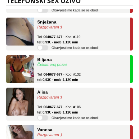
TELEFONSKI SEX UŽIVO
Obavijesti me kada se oslobodi
Snježana
Razgovaram :)
Tel:
064/677-677
- Kod: #119
tel:0,93€ - mob:1,12€ min
Obavijesti me kada se oslobodi
Biljana
Čekam tvoj poziv!
Tel:
064/677-677
- Kod: #132
tel:0,93€ - mob:1,12€ min
Alisa
Razgovaram :)
Tel:
064/677-677
- Kod: #106
tel:0,93€ - mob:1,12€ min
Obavijesti me kada se oslobodi
Vanesa
Razgovaram :)
Tel:
064/677-677
- Kod: #74