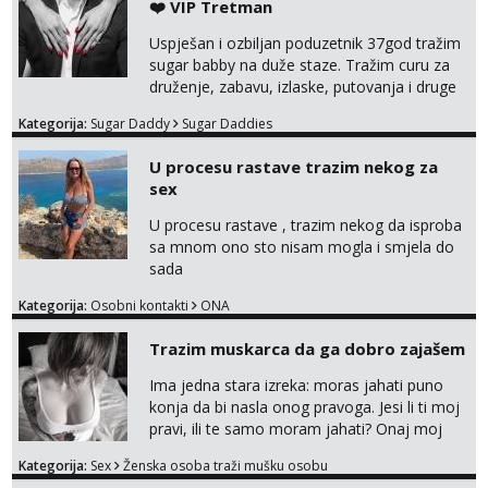
❤️ VIP Tretman
Uspješan i ozbiljan poduzetnik 37god tražim
sugar babby na duže staze. Tražim curu za
druženje, zabavu, izlaske, putovanja i druge
lijepe stvari na obostranu korist. Ako si
Kategorija:
Sugar Daddy
Sugar Daddies
otvorena, komunikativna, zgodna i atraktivna
javi se na moj email:
U procesu rastave trazim nekog za
markodalic37@gmail.com
sex
U procesu rastave , trazim nekog da isproba
sa mnom ono sto nisam mogla i smjela do
sada
Kategorija:
Osobni kontakti
ONA
Trazim muskarca da ga dobro zajašem
Ima jedna stara izreka: moras jahati puno
konja da bi nasla onog pravoga. Jesi li ti moj
pravi, ili te samo moram jahati? Onaj moj
bivsi je bio samo konj hahahahah Klikni niže
Kategorija:
Sex
Ženska osoba traži mušku osobu
na sexdater link i javi mi se tamo....