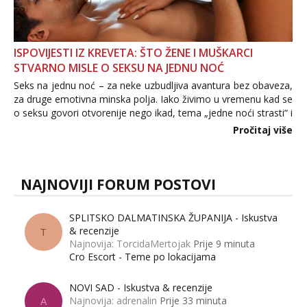
ISPOVIJESTI IZ KREVETA: ŠTO ŽENE I MUŠKARCI
STVARNO MISLE O SEKSU NA JEDNU NOĆ
Seks na jednu noć – za neke uzbudljiva avantura bez obaveza,
za druge emotivna minska polja. Iako živimo u vremenu kad se
o seksu govori otvorenije nego ikad, tema „jedne noći strasti“ i
dalje izaziva burne rasprave. Što zapravo misle žene, a što
Pročitaj više
muškarci? Jesu...
NAJNOVIJI FORUM POSTOVI
SPLITSKO DALMATINSKA ŽUPANIJA - Iskustva
& recenzije
T
Najnovija: TorcidaMertojak
Prije 9 minuta
Cro Escort - Teme po lokacijama
NOVI SAD - Iskustva & recenzije
Najnovija: adrenalin
Prije 33 minuta
A