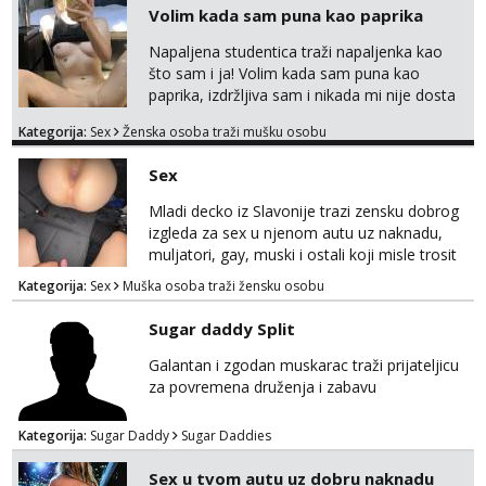
Volim kada sam puna kao paprika
Napaljena studentica traži napaljenka kao
što sam i ja! Volim kada sam puna kao
paprika, izdržljiva sam i nikada mi nije dosta
seksa. Volim grubi seks i više puta dnevno
Kategorija:
Sex
Ženska osoba traži mušku osobu
bilo kad i bilo gdje zato se javi što prije da
me isprobaš Klikni na link ispod i nadji me
Sex
tamo, cekam te!
Mladi decko iz Slavonije trazi zensku dobrog
izgleda za sex u njenom autu uz naknadu,
muljatori, gay, muski i ostali koji misle trosit
vrijeme na pisanje mogu zaobic oglas, ako si
Kategorija:
Sex
Muška osoba traži žensku osobu
slavonije i zainteresirana da te punim negdje
u mraku u tvom autu javi se na whatsapp
Sugar daddy Split
porukom 098 199 1895.
Galantan i zgodan muskarac traži prijateljicu
za povremena druženja i zabavu
Kategorija:
Sugar Daddy
Sugar Daddies
Sex u tvom autu uz dobru naknadu