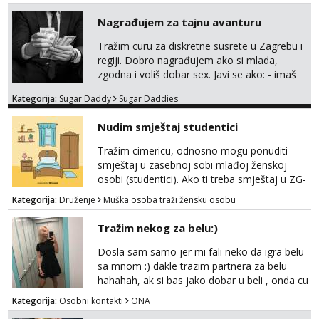
Nagrađujem za tajnu avanturu
Tražim curu za diskretne susrete u Zagrebu i
regiji. Dobro nagrađujem ako si mlada,
zgodna i voliš dobar sex. Javi se ako: - imaš
do 25 godina - imaš do 65 kg - imaš dugu
Kategorija:
Sugar Daddy
Sugar Daddies
kosu - se dobro ljubiš - si fleksibilna s
vremenom (jer ga nemam previše) i
Nudim smještaj studentici
dostupna radnim danom (vikendi i noći su za
obitelj) - vodiš brigu o zdravlju i koristiš
Tražim cimericu, odnosno mogu ponuditi
zaštitu Ne javljajte se: - debele - frajeri i
smještaj u zasebnoj sobi mlađoj ženskoj
paro...
osobi (studentici). Ako ti treba smještaj u ZG-
u, a ne želiš plaćati sobu i tako malo uštedjeti,
Kategorija:
Druženje
Muška osoba traži žensku osobu
javi se na mail.
Tražim nekog za belu:)
Dosla sam samo jer mi fali neko da igra belu
sa mnom :) dakle trazim partnera za belu
hahahah, ak si bas jako dobar u beli , onda cu
razmislit za dalje Klikni na link ispod i nadji me
Kategorija:
Osobni kontakti
ONA
tamo, cekam te!