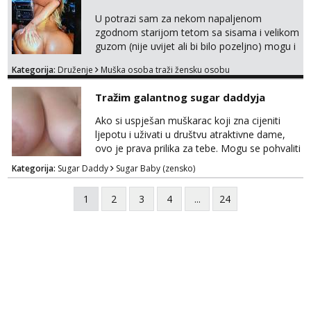
U potrazi sam za nekom napaljenom
zgodnom starijom tetom sa sisama i velikom
guzom (nije uvijet ali bi bilo pozeljno) mogu i
mladje djevojke kojima nije bitan izgled vec
Kategorija:
Druženje
Muška osoba traži žensku osobu
dobra zabava uz naknadu, trazim neku koja
bi dosla po mene da se odemo seksat
Tražim galantnog sugar daddyja
negdje u mrak, prije seksa dobijes odmah na
ruke, molim samo ozbiljne da se javljaju one
Ako si uspješan muškarac koji zna cijeniti
koje se pale na seks po mracnim parkinzima,
ljepotu i uživati u društvu atraktivne dame,
sumarcima itd be...
ovo je prava prilika za tebe. Mogu se pohvaliti
prekrasnim licem, dugom, njegovanom
Kategorija:
Sugar Daddy
Sugar Baby (zensko)
kosom i fit figurom. Moje grudi su broj 4,a
guza je, bez lažne skromnosti, prava top
1
2
3
4
...
24
forma. Diskretno i opušteno druženje je moj
stil, bez dugačkih dopisivanja, putovanja ili
javnih pojavljivanja. Što nudim: - atraktivno i
ugo...