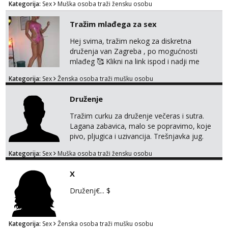
Kategorija:
Sex
Muška osoba traži žensku osobu
091 2504 794
Tražim mlađega za sex
Hej svima, tražim nekog za diskretna
druženja van Zagreba , po mogućnosti
mlađeg 🥰 Klikni na link ispod i nadji me
tamo, cekam te!
Kategorija:
Sex
Ženska osoba traži mušku osobu
Druženje
Tražim curku za druženje večeras i sutra.
Lagana zabavica, malo se popravimo, koje
pivo, pljugica i uzivancija. Trešnjavka jug.
We're jammin' To think that jammin' was a
Kategorija:
Sex
Muška osoba traži žensku osobu
thing of the past We're jammin' And I hope
this jam is gonna last
X
Druženj€... $
Kategorija:
Sex
Ženska osoba traži mušku osobu