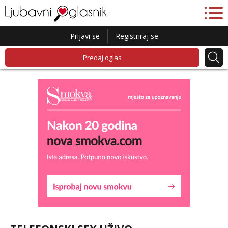
Prijavi se
Registriraj se
Predaj oglas
Maja
Razgovaram :)
Tel:
064/677-677
- Kod: #04
tel:0,93€ - mob:1,12€ min