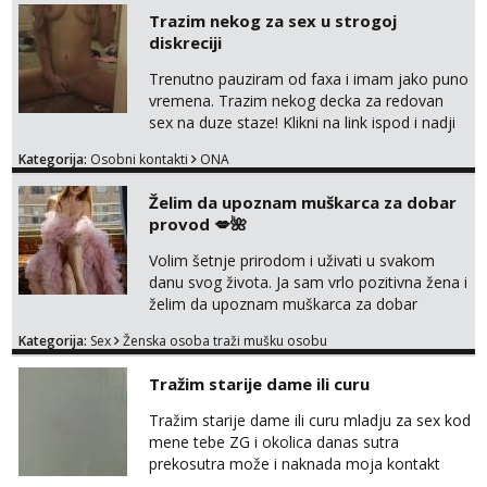
Trazim nekog za sex u strogoj
diskreciji
Trenutno pauziram od faxa i imam jako puno
vremena. Trazim nekog decka za redovan
sex na duze staze! Klikni na link ispod i nadji
me tamo, cekam te!
Kategorija:
Osobni kontakti
ONA
Želim da upoznam muškarca za dobar
provod 💋🌺
Volim šetnje prirodom i uživati u svakom
danu svog života. Ja sam vrlo pozitivna žena i
želim da upoznam muškarca za dobar
provod, naravno može i nešto više.💋🌺 Klikni
Kategorija:
Sex
Ženska osoba traži mušku osobu
na link ispod i nadji me tamo, cekam te!
Tražim starije dame ili curu
Tražim starije dame ili curu mladju za sex kod
mene tebe ZG i okolica danas sutra
prekosutra može i naknada moja kontakt
WhatsApp SMS poziv prednosti imaju starije