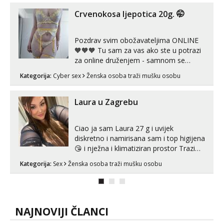
Crvenokosa ljepotica 20g. 🤭
Pozdrav svim obožavateljima ONLINE
🧡🧡🧡 Tu sam za vas ako ste u potrazi
za online druženjem - samnom se
možete zabaviti preko videopoziva, ili
Kategorija:
Cyber sex
Ženska osoba traži mušku osobu
ako vam nisam dovoljna radim i u paru i
trojci s kolegicama, svaka je drugačija
😉 Radim i vruća tipkanja uz slike i hot
Laura u Zagrebu
line pozive. Za vas sam pripremila ...
Ciao ja sam Laura 27 g i uvijek
diskretno i namirisana sam i top higijena
😘 i nježna i klimatiziran prostor Trazim
sex za nagradu Radim klasican sex
Kategorija:
Sex
Ženska osoba traži mušku osobu
Pusenje i gutanje sperme Erotsko rublje
imam uvijek Lizati me mozes i ljubiti po
tijelu Iskljucivo neradim analni !!! I
neljubim se Wha...
NAJNOVIJI ČLANCI