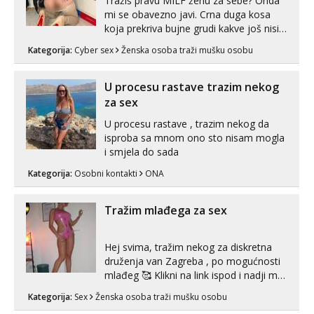
Tražiš pravu MILF ženu za sebe? Onda
mi se obavezno javi. Crna duga kosa
koja prekriva bujne grudi kakve još nisi
vidio, čista ŠESTICA! A usne? O usnama
Kategorija:
Cyber sex
Ženska osoba traži mušku osobu
bolje da ni ne pričam. Prave pune usne
koje će ti se urezati u pamćenje, jer
vjeruj mi, takve još nisi vidio. Uvijek sam
U procesu rastave trazim nekog
spremna za ONLOINE zabavu...
za sex
U procesu rastave , trazim nekog da
isproba sa mnom ono sto nisam mogla
i smjela do sada
Kategorija:
Osobni kontakti
ONA
Tražim mlađega za sex
Hej svima, tražim nekog za diskretna
druženja van Zagreba , po mogućnosti
mlađeg 🥰 Klikni na link ispod i nadji me
tamo, cekam te!
Kategorija:
Sex
Ženska osoba traži mušku osobu