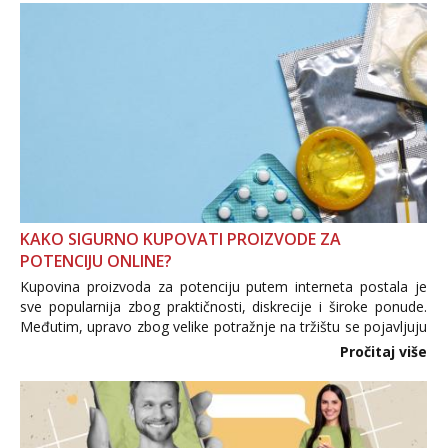
KAKO SIGURNO KUPOVATI PROIZVODE ZA
POTENCIJU ONLINE?
Kupovina proizvoda za potenciju putem interneta postala je
sve popularnija zbog praktičnosti, diskrecije i široke ponude.
Međutim, upravo zbog velike potražnje na tržištu se pojavljuju
i brojni krivotvoreni proizvodi, nepouzdane internetske
Pročitaj više
trgovine te proizvodi nepoznatog podrijetla. ...