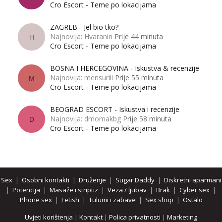
Cro Escort - Teme po lokacijama
ZAGREB - Jel bio tko?
Najnovija: Hvaranin
Prije 44 minuta
H
Cro Escort - Teme po lokacijama
BOSNA I HERCEGOVINA - Iskustva & recenzije
Najnovija: mensuriii
Prije 55 minuta
M
Cro Escort - Teme po lokacijama
BEOGRAD ESCORT - Iskustva i recenzije
Najnovija: dmomakbg
Prije 58 minuta
D
Cro Escort - Teme po lokacijama
Sex
|
Osobni kontakti
|
Druženje
|
Sugar Daddy
|
Diskretni aparmani
|
Potencija
|
Masaže i striptiz
|
Veza / ljubav
|
Brak
|
Cyber sex
|
Phone sex
|
Fetish
|
Tulumi i zabave
|
Sex shop
|
Ostalo
Uvjeti korištenja
|
Kontakt
|
Polica privatnosti
|
Marketing