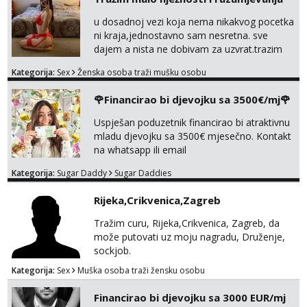
u dosadnoj vezi koja nema nikakvog pocetka
ni kraja,jednostavno sam nesretna. sve
dajem a nista ne dobivam za uzvrat.trazim
muskarca koji ce zadovoljiti moje potrebe,ne
Kategorija:
Sex
Ženska osoba traži mušku osobu
trazim puno samo malo njeznosti i
razumjevanja. volim njezan seks i njezne
🌹Financirao bi djevojku sa 3500€/mj🌹
poljupce po tijelu koji me jako
pale,obozavam kad muskarac preuzme
Uspješan poduzetnik financirao bi atraktivnu
kontrolu . javi se :) Klikni na link ispod i nadji
mladu djevojku sa 3500€ mjesečno. Kontakt
me tamo, cekam te!
na whatsapp ili email
Kategorija:
Sugar Daddy
Sugar Daddies
Rijeka,Crikvenica,Zagreb
Tražim curu, Rijeka,Crikvenica, Zagreb, da
može putovati uz moju nagradu, Druženje,
sockjob.
Kategorija:
Sex
Muška osoba traži žensku osobu
Financirao bi djevojku sa 3000 EUR/mj