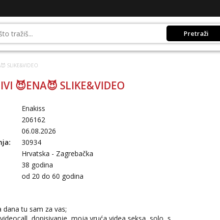
Pretraži
😈 SLIKE&VIDEO
IVI 😈ENA😈 SLIKE&VIDEO
Enakiss
206162
06.08.2026
nja:
30934
Hrvatska - Zagrebačka
38 godina
:
od 20 do 60 godina
a dana tu sam za vas;
 videocall, dopisivanje, moja vruća videa seksa, solo, s