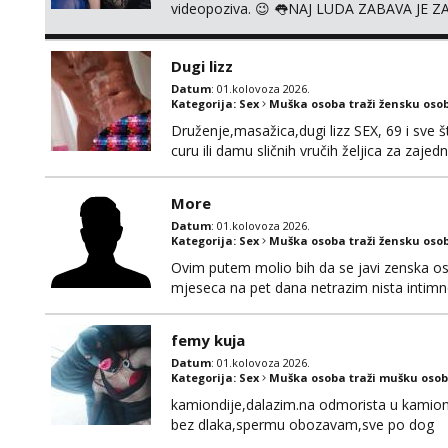
videopoziva. 😉 👅NAJ LUDA ZABAVA JE Z
Whatsapp, Telegram ili Viber. 😎 Za provje
091/912-3322 ❌NE RADIMO NIŠTA UŽIV
Dugi lizz
Datum
: 01.kolovoza 2026.
Kategorija:
Sex
Muška osoba traži žensku oso
Druženje,masažica,dugi lizz SEX, 69 i sve št
curu ili damu sličnih vručih željica za zaj
i mobilan 🚗 sam.
More
Datum
: 01.kolovoza 2026.
Kategorija:
Sex
Muška osoba traži žensku oso
Ovim putem molio bih da se javi zenska o
mjeseca na pet dana netrazim nista intim
170 visok 80 kg zagrebačka županija 0919
femy kuja
Datum
: 01.kolovoza 2026.
Kategorija:
Sex
Muška osoba traži mušku osob
kamiondije,dalazim.na odmorista u kamion
bez dlaka,spermu obozavam,sve po dog