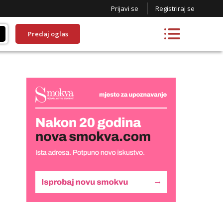
Prijavi se
Registriraj se
Predaj oglas
Lucija
Razgovaram :)