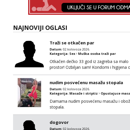
NAJNOVIJI OGLASI
Traži se otkačen par
Datum
: 02.kolovoza 2026.
Kategorija:
Sex
Muška osoba traži par
Otkačen dečko 33 god iz zagreba sa malo d
prostor! Ozbiljan sam! Kondomi i higijena
swingati! :) 0924510862
nudim posvećenu masažu stopala
Datum
: 02.kolovoza 2026.
Kategorija:
Masaže i striptiz
Opustajuce masa
Damama nudim posvećenu masažu i obožav
stopala.
dogovor
Datum
: 02.kolovoza 2026.