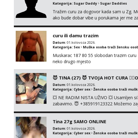
Kategorija:
Sugar Daddy
Sugar Daddies
Tražim curu za dogovor kada sam u Zg. M
ako bude dobar vibe u porukama jer me z
kosa, do 50ak kg, 165-175cm, oko 25g i da
osobnosti i iskrene komunikacije. Tg: @m
curu ili damu trazim
Datum
: 01.kolovoza 2026.
Kategorija:
Sex
Muška osoba traži žensku oso
Muskarac 187 80 55 slobodan trazim curu d
neko drugo mjesto
😈 TINA (27) 😈 TVOJA HOT CURA ❤️‍🔥ON
Datum
: 01.kolovoza 2026.
Kategorija:
Cyber sex
Ženska osoba traži muš
💥 NE RADIM NISTA UŽIVO 💥 Usamljen si? D
zabavimo. 😇 +385919123322 Možemo zajedn
slikica. 🤫 Prodajem svoje gole slike, vid
UŽIVO🤬 🤬 NE RADIM UŽIVO🤬 🤬 NE RAD
Tina 27g SAMO ONLINE
Datum
: 01.kolovoza 2026.
Kategorija:
Cyber sex
Ženska osoba traži muš