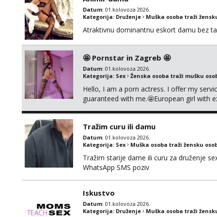
Datum
: 01.kolovoza 2026.
Kategorija:
Druženje
Muška osoba traži žensk
Atraktivnu dominantnu eskort damu bez tab
🤩 Pornstar in Zagreb 🤩
Datum
: 01.kolovoza 2026.
Kategorija:
Sex
Ženska osoba traži mušku oso
Hello, I am a porn actress. I offer my serv
guaranteed with me.🤩European girl with e
cause i need to stay healthy because actin
Tražim curu ili damu
Datum
: 01.kolovoza 2026.
Kategorija:
Sex
Muška osoba traži žensku oso
Tražim starije dame ili curu za druženje 
WhatsApp SMS poziv
Iskustvo
Datum
: 01.kolovoza 2026.
Kategorija:
Druženje
Muška osoba traži žensk