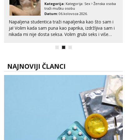
Kategorija:
Kategorija:
Sex
Ženska osoba
traži mušku osobu
Datum:
06.kolovoza 2026.
Napaljena studentica traži napaljenka kao što sam i
ja! Volim kada sam puna kao paprika, izdržljiva sam i
nikada mi nije dosta seksa. Volim grubi seks i više
puta dnevno bilo kad i bilo gdje zato se javi što prije
da me isprobaš Klikni na link ispod i nadji me tamo,
cekam te!
NAJNOVIJI ČLANCI