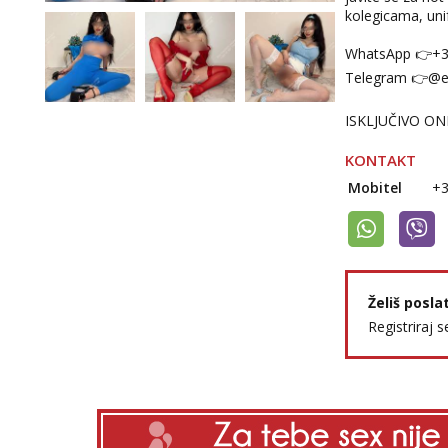
kolegicama, unif
WhatsApp 👉+
Telegram 👉@en
ISKLJUČIVO ON
KONTAKT
Mobitel
+
Želiš posla
Registriraj s