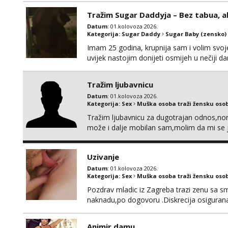
Tražim Sugar Daddyja – Bez tabua, a
Datum
: 01.kolovoza 2026.
Kategorija:
Sugar Daddy
Sugar Baby (zensko)
Imam 25 godina, krupnija sam i volim svoje
uvijek nastojim donijeti osmijeh u nečiji 
uzajamno korisno druženje – bez lažnih obeć
ne zanima me “posao”, već odnos temeljen 
Tražim ljubavnicu
Datum
: 01.kolovoza 2026.
Kategorija:
Sex
Muška osoba traži žensku oso
Tražim ljubavnicu za dugotrajan odnos,norm
može i dalje mobilan sam,molim da mi se 
Uzivanje
Datum
: 01.kolovoza 2026.
Kategorija:
Sex
Muška osoba traži žensku oso
Pozdrav mladic iz Zagreba trazi zenu sa sm
naknadu,po dogovoru .Diskrecija osiguran
Animir damu