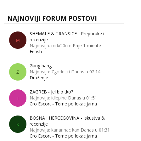
NAJNOVIJI FORUM POSTOVI
SHEMALE & TRANSICE - Preporuke i
recenzije
M
Najnovija: mrki20cm
Prije 1 minute
Fetish
Gang bang
Najnovija: Zgodni_ri
Danas u 02:14
Z
Druženje
ZAGREB - Jel bio tko?
Najnovija: idlepine
Danas u 01:51
I
Cro Escort - Teme po lokacijama
BOSNA I HERCEGOVINA - Iskustva &
recenzije
K
Najnovija: kanarinac kan
Danas u 01:31
Cro Escort - Teme po lokacijama