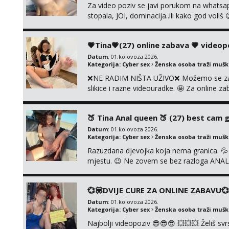
Za video poziv se javi porukom na whatsap
stopala, JOI, dominacija..ili kako god voli
biranje❗cam2cam koji još nisi doživio❗vruć
AUTENTIČNOSTI video pozivom NIŠTA UŽI
💗Tina💗(27) online zabava 💗 videop
Datum
: 01.kolovoza 2026.
Kategorija:
Cyber sex
Ženska osoba traži muš
❌NE RADIM NIŠTA UŽIVO❌ Možemo se zajed
slikice i razne videouradke. 🤩 Za online z
91 912 3322 Za provjeru moje autentičnos
godina. Vaša Tina. 💗 ❌NE RADIM NIŠT
🍑 Tina Anal queen 🍑 (27) best cam gi
UŽIVO❌ ❌NE ...
Datum
: 01.kolovoza 2026.
Kategorija:
Cyber sex
Ženska osoba traži muš
Razuzdana djevojka koja nema granica. 💦 A
mjestu. 😉 Ne zovem se bez razloga ANAL K
prljavih igrica. Ne štedim na igračkama i s
jedne djevojke. U proteklih 5 godina snimi
💞💟DVIJE CURE ZA ONLINE ZABAVU💞
Datum
: 01.kolovoza 2026.
Kategorija:
Cyber sex
Ženska osoba traži muš
Najbolji videopoziv 😎😎😎 💥💥💥 Želiš s