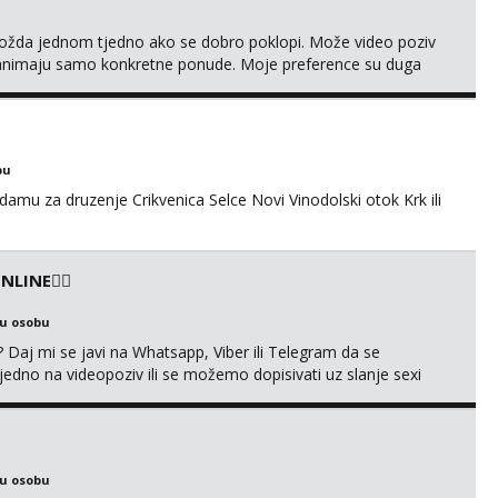
ožda jednom tjedno ako se dobro poklopi. Može video poziv
animaju samo konkretne ponude. Moje preference su duga
 nisi pušač. Eventualne iznimke mogu biti zbog dobre
49229
bu
amu za druzenje Crikvenica Selce Novi Vinodolski otok Krk ili
LINE❤️‍🔥
ku osobu
aj mi se javi na Whatsapp, Viber ili Telegram da se
o na videopoziv ili se možemo dopisivati uz slanje sexi
ea, gacice i carapice 🤑 🤬 NE RADIM UŽIVO🤬 🤬 NE RADIM
IM UŽIVO🤬 🤬 NE RADIM UŽIVO🤬...
ku osobu