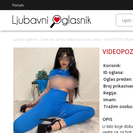
Forum
Ljubavni oglasnik
›
Cyber sex
›
Ženska osoba traži mušku osobu
› VIDEOPOZIVI 😈ENA
VIDEOPOZ
Korisnik:
ID oglasa:
Oglas predan:
Broj prikaziva
Regija:
Imam:
Tražim osobu
OPIS
U bilo koje dob
javite se za hot