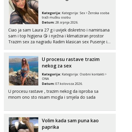
Kategorija:
Kategorija:
Sex
Ženska osoba
traži mušku osobu
Datum:
28.srpnja 2026.
Ciao ja sam Laura 27 g i uvijek diskretno i namirisana
sam i top higijena 😘 i nježna i klimatiziran prostor
Trazim sex za nagradu Radim klasican sex Pusenje i
gutanje sperme Erotsko rublje imam uvijek Lizati me
mozes i ljubiti po tijelu Iskljucivo neradim analni !!! I
U procesu rastave trazim
neljubim se Wha...
nekog za sex
Kategorija:
Kategorija:
Osobni kontakti
ONA
Datum:
07.kolovoza 2026.
U procesu rastave , trazim nekog da isproba sa
mnom ono sto nisam mogla i smjela do sada
Volim kada sam puna kao
paprika