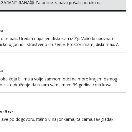
AGARANTIRANA😈 Za online zabavu pošalji poruku na
ru nase autentičnosti možeš me vidjeti na videopozivu. 😉
O❌
bu
o te pali.. Uredan napaljen diskretan iz Zg. Volio bi upoznati
edničko ugodno i strastveno druženje. Prostor imam, diskr max. A
bu
soba koja bi imala volje samnom otici na more krajem osmog
no cisto druženje da nisam sam ,imam 39 godina crna kosa
121728 WhatsApp Viber ili mail merkej86@gmail.com
u (Gay)
,sve po dogovoru,stalno u najlonkama, tajcama,sav gladak