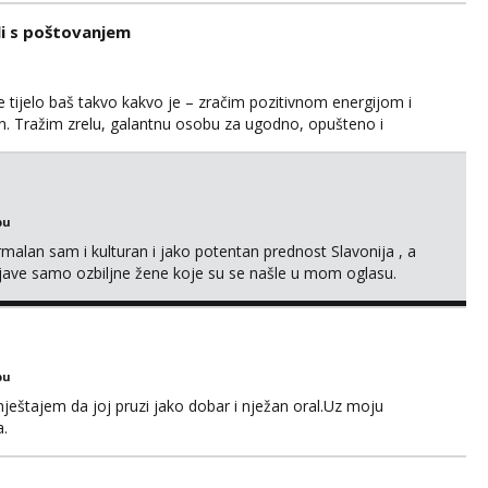
li s poštovanjem
 tijelo baš takvo kakvo je – zračim pozitivnom energijom i
dan. Tražim zrelu, galantnu osobu za ugodno, opušteno i
anja i s puno iskrenosti. Nisam prostitutka, niti želim biti –
na međusobnom poštovanju, povjerenju i pažnji. Voli...
bu
alan sam i kulturan i jako potentan prednost Slavonija , a
jave samo ozbiljne žene koje su se našle u mom oglasu.
bu
ještajem da joj pruzi jako dobar i nježan oral.Uz moju
a.