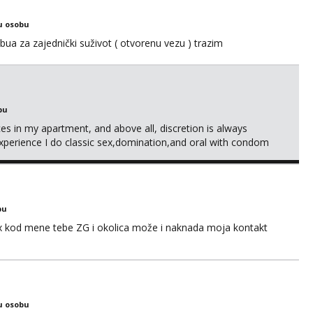
u osobu
ua za zajednički suživot ( otvorenu vezu ) trazim
bu
ices in my apartment, and above all, discretion is always
xperience I do classic sex,domination,and oral with condom
g and also my own health 😘 i dont do anal or kissing
bu
sex kod mene tebe ZG i okolica može i naknada moja kontakt
u osobu