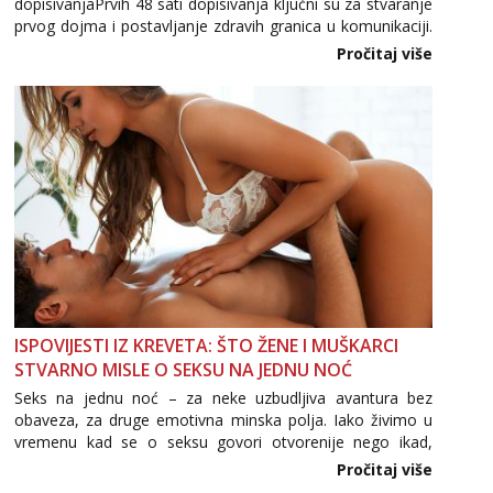
dopisivanjaPrvih 48 sati dopisivanja ključni su za stvaranje
prvog dojma i postavljanje zdravih granica u komunikaciji.
Važno je izbjeći prebrzo otkrivanje osobnih ili intimnih
Pročitaj više
informacija, jer nepoznata osoba još nije zaslužila to
povjerenje. Takođe...
ISPOVIJESTI IZ KREVETA: ŠTO ŽENE I MUŠKARCI
STVARNO MISLE O SEKSU NA JEDNU NOĆ
Seks na jednu noć – za neke uzbudljiva avantura bez
obaveza, za druge emotivna minska polja. Iako živimo u
vremenu kad se o seksu govori otvorenije nego ikad,
tema „jedne noći strasti“ i dalje izaziva burne rasprave. Što
Pročitaj više
zapravo misle žene, a što muškarci? Jesu...