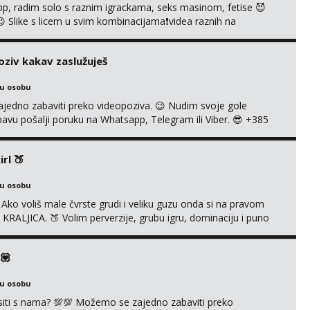
p, radim solo s raznim igrackama, seks masinom, fetise 😈
š 😉 Slike s licem u svim kombinacijama❗videa raznih na
e tipkanje❗radim materijal po želji 😈 Radim PROVJERU
VO ME NE ZANIMA Čekam te 😘 091 912 3322...
oziv kakav zaslužuješ
ku osobu
no zabaviti preko videopoziva. 😉 Nudim svoje gole
abavu pošalji poruku na Whatsapp, Telegram ili Viber. 😎 +385
ti možeš me vidjeti na videopozivu. 😉 S vama sam vec 5
A UŽIVO❌ ❌NE RADIM NIŠTA UŽIVO❌ ❌NE RADIM NIŠTA
rl 🍑
ku osobu
ko voliš male čvrste grudi i veliku guzu onda si na pravom
RALJICA. 🍑 Volim perverzije, grubu igru, dominaciju i puno
exi rublju. 😉 Ponuda videa koju ja nudim nećeš pronaći ni kod
la sam preko 600 videouradaka. Malo je reći da sam PR...
💟
ku osobu
vrsiti s nama? 💯💯 Možemo se zajedno zabaviti preko