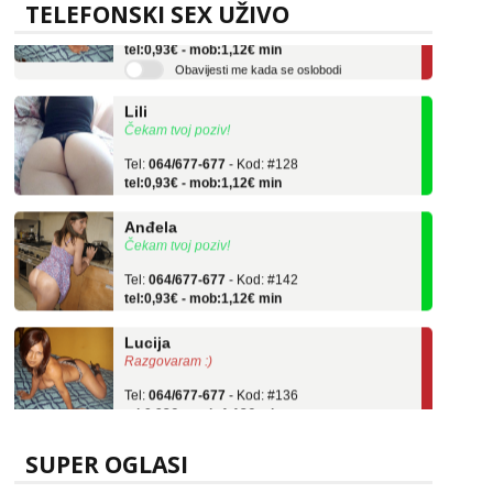
TELEFONSKI SEX UŽIVO
Tel:
064/677-677
- Kod: #136
tel:0,93€ - mob:1,12€ min
Obavijesti me kada se oslobodi
Lili
Čekam tvoj poziv!
Tel:
064/677-677
- Kod: #128
tel:0,93€ - mob:1,12€ min
Anđela
Čekam tvoj poziv!
Tel:
064/677-677
- Kod: #142
tel:0,93€ - mob:1,12€ min
Lucija
Razgovaram :)
Tel:
064/677-677
- Kod: #136
tel:0,93€ - mob:1,12€ min
Obavijesti me kada se oslobodi
Lili
SUPER OGLASI
Čekam tvoj poziv!