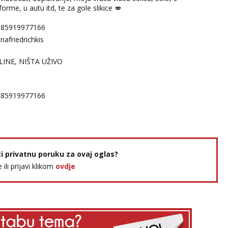
orme, u autu itd, te za gole slikice 💋
385919977166
afriedrichkis
LINE, NIŠTA UŽIVO
385919977166
ti privatnu poruku za ovaj oglas?
e ili prijavi klikom
ovdje