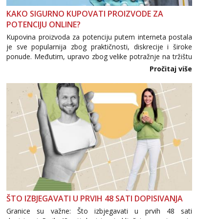
KAKO SIGURNO KUPOVATI PROIZVODE ZA
POTENCIJU ONLINE?
Kupovina proizvoda za potenciju putem interneta postala
je sve popularnija zbog praktičnosti, diskrecije i široke
ponude. Međutim, upravo zbog velike potražnje na tržištu
se pojavljuju i brojni krivotvoreni proizvodi, nepouzdane
Pročitaj više
internetske trgovine te proizvodi nepoznatog podrijetla. ...
ŠTO IZBJEGAVATI U PRVIH 48 SATI DOPISIVANJA
Granice su važne: Što izbjegavati u prvih 48 sati