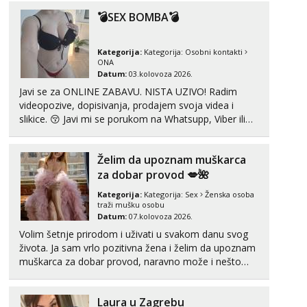
Tel:
064/677-677
- Kod: #128
💣SEX BOMBA💣
tel:0,93€ - mob:1,12€ min
Anđela
Kategorija:
Kategorija:
Osobni kontakti
Čekam tvoj poziv!
ONA
Datum:
03.kolovoza 2026.
Tel:
064/677-677
- Kod: #142
Javi se za ONLINE ZABAVU. NISTA UZIVO! Radim
tel:0,93€ - mob:1,12€ min
videopozive, dopisivanja, prodajem svoja videa i
slikice. 😚 Javi mi se porukom na Whatsupp, Viber ili
Telegram. +385 91 723 0045
Želim da upoznam muškarca
za dobar provod 💋🌺
Kategorija:
Kategorija:
Sex
Ženska osoba
traži mušku osobu
Datum:
07.kolovoza 2026.
Volim šetnje prirodom i uživati u svakom danu svog
života. Ja sam vrlo pozitivna žena i želim da upoznam
muškarca za dobar provod, naravno može i nešto
više.💋🌺 Klikni na link ispod i nadji me tamo, cekam
te!
Laura u Zagrebu