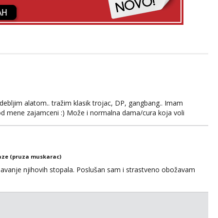
ebljim alatom.. tražim klasik trojac, DP, gangbang.. Imam
 od mene zajamceni :) Može i normalna dama/cura koja voli
ze (pruza muskarac)
anje njihovih stopala. Poslušan sam i strastveno obožavam