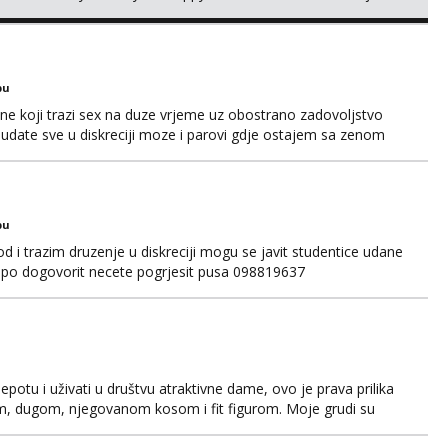
pošaljite upit na WhatsApp 0958296578 (neki od vas salju
e dobiti odgovor u to vrime vec 9 do 21) odnosno ...
bu
e koji trazi sex na duze vrjeme uz obostrano zadovoljstvo
 udate sve u diskreciji moze i parovi gdje ostajem sa zenom
r pisite na broj whacap 098819637 pusa
bu
 i trazim druzenje u diskreciji mogu se javit studentice udane
jepo dogovorit necete pogrjesit pusa 098819637
jepotu i uživati u društvu atraktivne dame, ovo je prava prilika
em, dugom, njegovanom kosom i fit figurom. Moje grudi su
va top forma. Diskretno i opušteno druženje je moj stil, bez