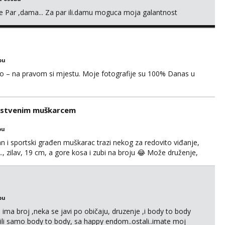
nje Par ,dama... Za par ili.damu moguca moja galantnost
bu
mao – na pravom si mjestu. Moje fotografije su 100% Danas u
rastvenim muškarcem
bu
an i sportski građen muškarac trazi nekog za redovito viđanje,
..., zilav, 19 cm, a gore kosa i zubi na broju 😂 Može druženje,
e u Zagrebu, vikendici, na moru itd.. . Super masiram, izvrstan
ikativan. Moguce i kombinacije ŽŽM ...
bu
ma broj ,neka se javi po običaju, druzenje ,i body to body
li samo body to body, sa happy endom..ostali..imate moj