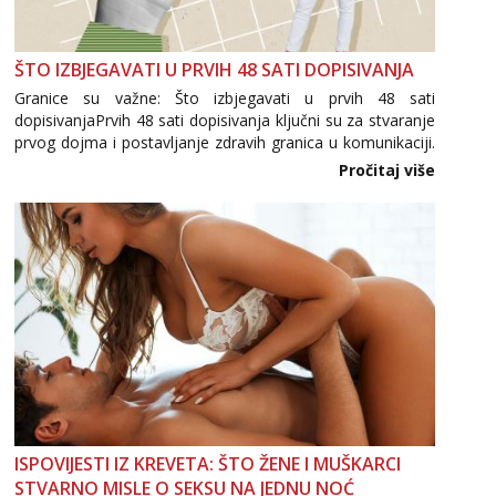
ŠTO IZBJEGAVATI U PRVIH 48 SATI DOPISIVANJA
Granice su važne: Što izbjegavati u prvih 48 sati
dopisivanjaPrvih 48 sati dopisivanja ključni su za stvaranje
prvog dojma i postavljanje zdravih granica u komunikaciji.
Važno je izbjeći prebrzo otkrivanje osobnih ili intimnih
Pročitaj više
informacija, jer nepoznata osoba još nije zaslužila to
povjerenje. Takođe...
ISPOVIJESTI IZ KREVETA: ŠTO ŽENE I MUŠKARCI
STVARNO MISLE O SEKSU NA JEDNU NOĆ