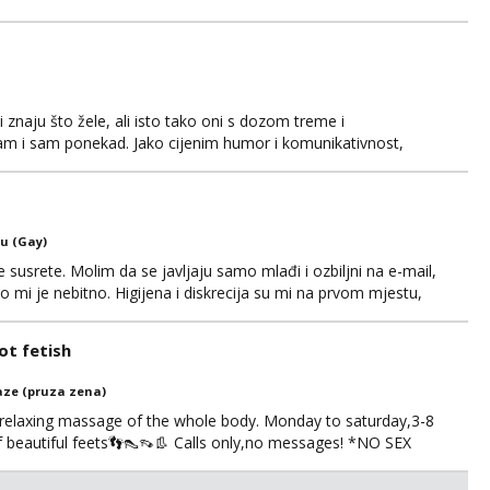
 znaju što žele, ali isto tako oni s dozom treme i
am i sam ponekad. Jako cijenim humor i komunikativnost,
sike, zanimaju me dublje razine užitka – igranje uloga,
 se pronađemo. Seksualnost za mene nije nešto što se
u (Gay)
usrete. Molim da se javljaju samo mlađi i ozbiljni na e-mail,
o mi je nebitno. Higijena i diskrecija su mi na prvom mjestu,
tip.
t fetish
ze (pruza zena)
 relaxing massage of the whole body. Monday to saturday,3-8
of beautiful feets👣👠👡👢 Calls only,no messages! *NO SEX
S