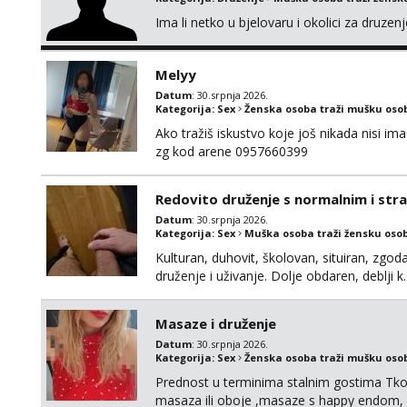
Ima li netko u bjelovaru i okolici za druze
Melyy
Datum
: 30.srpnja 2026.
Kategorija:
Sex
Ženska osoba traži mušku oso
Ako tražiš iskustvo koje još nikada nisi i
zg kod arene 0957660399
Redovito druženje s normalnim i st
Datum
: 30.srpnja 2026.
Kategorija:
Sex
Muška osoba traži žensku oso
Kulturan, duhovit, školovan, situiran, zgod
druženje i uživanje. Dolje obdaren, deblji k
redovito (ako zelite uz diskreciju) kod men
u sexu, bez tabua i limita, otvoren i komun
Masaze i druženje
Datum
: 30.srpnja 2026.
Kategorija:
Sex
Ženska osoba traži mušku oso
Prednost u terminima stalnim gostima Tko i
masaza ili oboje ,masaze s happy endom, i