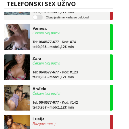
Tel:
064/677-677
- Kod: #136
TELEFONSKI SEX UŽIVO
tel:0,93€ - mob:1,12€ min
Obavijesti me kada se oslobodi
Vanesa
Čekam tvoj poziv!
Tel:
064/677-677
- Kod: #74
tel:0,93€ - mob:1,12€ min
Zara
Čekam tvoj poziv!
Tel:
064/677-677
- Kod: #123
tel:0,93€ - mob:1,12€ min
Anđela
Čekam tvoj poziv!
Tel:
064/677-677
- Kod: #142
tel:0,93€ - mob:1,12€ min
Lucija
Razgovaram :)
Tel:
064/677-677
- Kod: #136