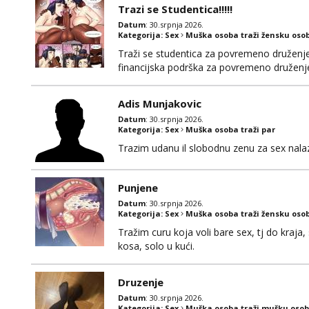
dugačkih dopisivanja, putovanja ili javnih po
Trazi se Studentica!!!!!
Datum
: 30.srpnja 2026.
Kategorija:
Sex
Muška osoba traži žensku oso
Traži se studentica za povremeno druženje
financijska podrška za povremeno druženje 
zainteresirana i želiš saznati više detalja
Adis Munjakovic
Datum
: 30.srpnja 2026.
Kategorija:
Sex
Muška osoba traži par
Trazim udanu il slobodnu zenu za sex nalazi
Punjene
Datum
: 30.srpnja 2026.
Kategorija:
Sex
Muška osoba traži žensku oso
Tražim curu koja voli bare sex, tj do kraja
kosa, solo u kući.
Druzenje
Datum
: 30.srpnja 2026.
Kategorija:
Sex
Muška osoba traži mušku osob