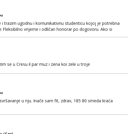
javljivanja. Što nudim: - atraktivno i ugo...
bu
 i trazim ugodnu i komunikativnu studenticu kojoj je potrebna
Fleksibilno vrijeme i odličan honorar po dogovoru. Ako si
, javi se telegram +385 99 850 1488 Diskrecija zajamčena.
m se u Cresu il par muz i zena koi zele u troje
bu
, svršavanje u nju. Inače sam fit, zdrav, 185 80 smeda kraća
u (Gay)