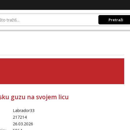
Pretraži
sku guzu na svojem licu
Labrador33
217214
26.03.2026