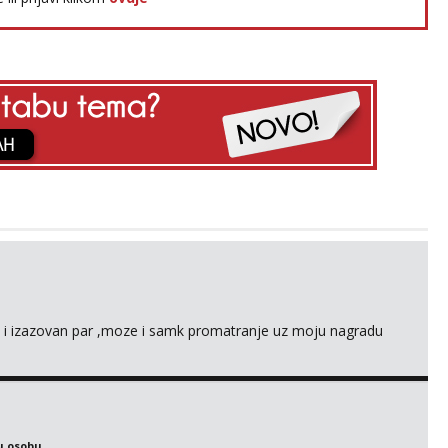
an i izazovan par ,moze i samk promatranje uz moju nagradu
u osobu