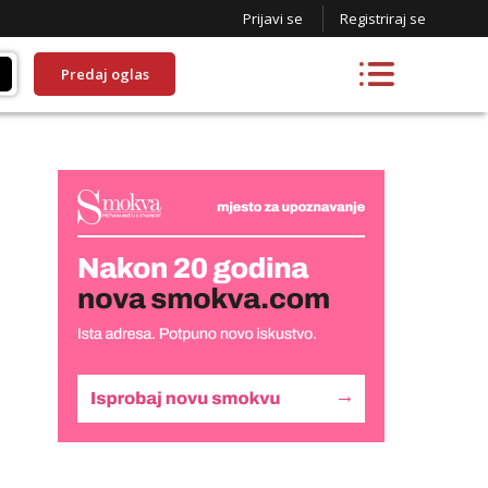
Prijavi se
Registriraj se
Predaj oglas
Lucija
Razgovaram :)