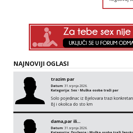
NAJNOVIJI OGLASI
trazim par
Datum
: 31.srpnja 2026.
Kategorija:
Sex
Muška osoba traži par
Solo pojedinac iz Bjelovara trazi konkret
BJ i okolica do sto km
dama,par ili...
Datum
: 31.srpnja 2026.
Kategorija:
Druženje
Muška osoba traži žensk