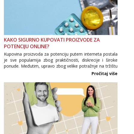
KAKO SIGURNO KUPOVATI PROIZVODE ZA
POTENCIJU ONLINE?
Kupovina proizvoda za potenciju putem interneta postala
je sve popularnija zbog praktičnosti, diskrecije i široke
ponude. Međutim, upravo zbog velike potražnje na tržištu
se pojavljuju i brojni krivotvoreni proizvodi, nepouzdane
Pročitaj više
internetske trgovine te proizvodi nepoznatog podrijetla. ...