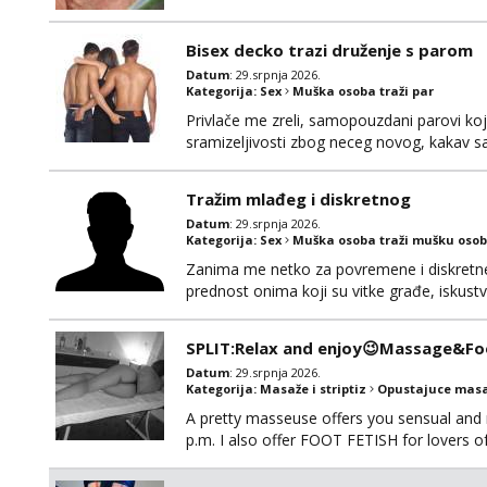
Bisex decko trazi druženje s parom
Datum
: 29.srpnja 2026.
Kategorija:
Sex
Muška osoba traži par
Privlače me zreli, samopouzdani parovi koji
sramizeljivosti zbog neceg novog, kakav s
dobar za opuštanje u bilo cemu. Više od kla
ostvarivanje fantazija i fetiša- tamo gdje
Tražim mlađeg i diskretnog
“odrađuje”,...
Datum
: 29.srpnja 2026.
Kategorija:
Sex
Muška osoba traži mušku osob
Zanima me netko za povremene i diskretne s
prednost onima koji su vitke građe, iskustv
maksimalno držim do izgleda, sportski sam 
SPLIT:Relax and enjoy😉Massage&Foo
Datum
: 29.srpnja 2026.
Kategorija:
Masaže i striptiz
Opustajuce masa
A pretty masseuse offers you sensual and
p.m. I also offer FOOT FETISH for lovers 
*PRIORITY IS GIVEN TO REGULAR CLIENT