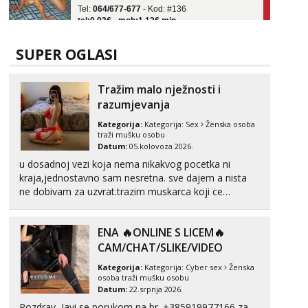
tel:0,93€ - mob:1,12€ min
Obavijesti me kada se oslobodi
Vanesa
SUPER OGLASI
Čekam tvoj poziv!
Tel:
064/677-677
- Kod: #74
Tražim malo nježnosti i
tel:0,93€ - mob:1,12€ min
razumjevanja
Zara
Kategorija:
Kategorija:
Sex
Ženska osoba
Čekam tvoj poziv!
traži mušku osobu
Datum:
05.kolovoza 2026.
Tel:
064/677-677
- Kod: #123
tel:0,93€ - mob:1,12€ min
u dosadnoj vezi koja nema nikakvog pocetka ni
kraja,jednostavno sam nesretna. sve dajem a nista
Anđela
ne dobivam za uzvrat.trazim muskarca koji ce
Čekam tvoj poziv!
zadovoljiti moje potrebe,ne trazim puno samo malo
njeznosti i razumjevanja. volim njezan seks i njezne
Tel:
064/677-677
- Kod: #142
ENA 🔥ONLINE S LICEM🔥
poljupce po tijelu koji me jako pale,obozavam kad
tel:0,93€ - mob:1,12€ min
muskar...
CAM/CHAT/SLIKE/VIDEO
Kategorija:
Kategorija:
Cyber sex
Ženska
osoba traži mušku osobu
Datum:
22.srpnja 2026.
Pozdrav, Javi se porukom na br. +385919977166 za