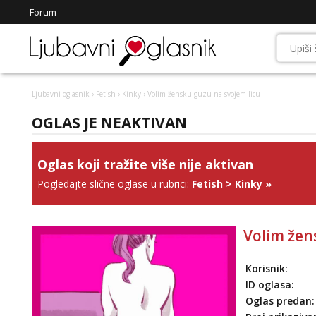
Forum
Ljubavni oglasnik
›
Fetish
›
Kinky
› Volim žensku guzu na svojem licu
OGLAS JE NEAKTIVAN
Oglas koji tražite više nije aktivan
Pogledajte slične oglase u rubrici:
Fetish
>
Kinky
»
Volim žen
Korisnik:
ID oglasa:
Oglas predan: