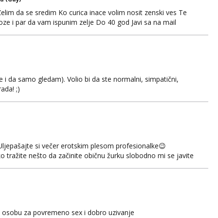
Želim da se sredim Ko curica inace volim nosit zenski ves Te
oze i par da vam ispunim zelje Do 40 god Javi sa na mail
 i da samo gledam). Volio bi da ste normalni, simpatični,
ada! ;)
Uljepašajte si večer erotskim plesom profesionalke😉
 tražite nešto da začinite običnu žurku slobodno mi se javite
🏻☺️ 🚫Bez sexa🚫 Čujemo se 💋
ku osobu za povremeno sex i dobro uzivanje