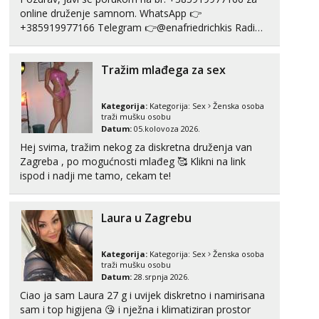
online druženje samnom. WhatsApp 👉
+385919977166 Telegram 👉@enafriedrichkis Radim
videopozive s licem, solo i s partnerom, kolegicama
(Tina&Natali), razne kombinacije halteri, haljine,
Tražim mlađega za sex
štikle, samostojeće itd. Nudim svakakva videa seksa,
puš...
Kategorija:
Kategorija:
Sex
Ženska osoba
traži mušku osobu
Datum:
05.kolovoza 2026.
Hej svima, tražim nekog za diskretna druženja van
Zagreba , po mogućnosti mlađeg 🥰 Klikni na link
ispod i nadji me tamo, cekam te!
Laura u Zagrebu
Kategorija:
Kategorija:
Sex
Ženska osoba
traži mušku osobu
Datum:
28.srpnja 2026.
Ciao ja sam Laura 27 g i uvijek diskretno i namirisana
sam i top higijena 😘 i nježna i klimatiziran prostor