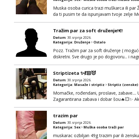
Muska osoba curica trazi muškarca ili par 
da ti pusim te da ispunjavam tvoje zelje M
Tražim par za soft druženje!€!
Datum
: 30.srpnja 2026.
Kategorija:
Druženje
Ostalo
Pozz. Tražim par za soft druženje ( moguće
diskretni. Sve drugo je po dogovoru... i nagr
Striptizeta ✨💃🏻😈
Datum
: 30.srpnja 2026.
Kategorija:
Masaže i striptiz
Striptiz (zenske)
Momačke, rođendani, proslave, zabave.... 
Zagarantirana zabava i dobar šou🔥💥✨ Ako
SMS-om i lako se dogovorimo za detalje 
trazim par
Datum
: 30.srpnja 2026.
Kategorija:
Sex
Muška osoba traži par
muskarac ozbiljan 49g trazim par ili zens