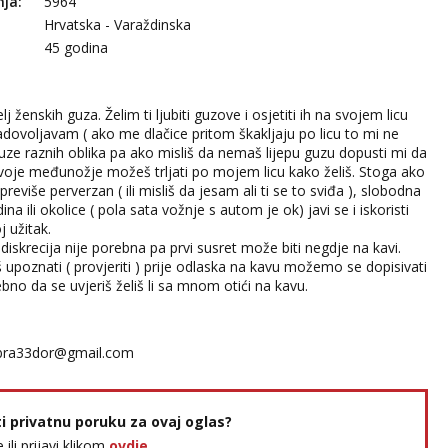
nja:
5964
Hrvatska - Varaždinska
45 godina
elj ženskih guza. Želim ti ljubiti guzove i osjetiti ih na svojem licu
adovoljavam ( ako me dlačice pritom škakljaju po licu to mi ne
uze raznih oblika pa ako misliš da nemaš lijepu guzu dopusti mi da
Svoje međunožje možeš trljati po mojem licu kako želiš. Stoga ako
previše perverzan ( ili misliš da jesam ali ti se to sviđa ), slobodna
ina ili okolice ( pola sata vožnje s autom je ok) javi se i iskoristi
j užitak.
iskrecija nije porebna pa prvi susret može biti negdje na kavi.
 upoznati ( provjeriti ) prije odlaska na kavu možemo se dopisivati
rebno da se uvjeriš želiš li sa mnom otići na kavu.
bra33dor@gmail.com
ti privatnu poruku za ovaj oglas?
e ili prijavi klikom
ovdje