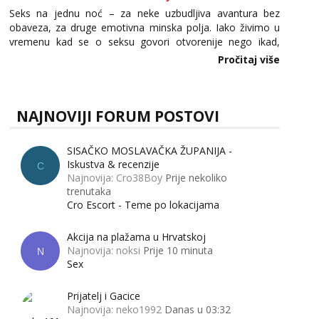
Seks na jednu noć – za neke uzbudljiva avantura bez
obaveza, za druge emotivna minska polja. Iako živimo u
vremenu kad se o seksu govori otvorenije nego ikad,
tema „jedne noći strasti“ i dalje izaziva burne rasprave. Što
Pročitaj više
zapravo misle žene, a što muškarci? Jesu...
NAJNOVIJI FORUM POSTOVI
SISAČKO MOSLAVAČKA ŽUPANIJA -
Iskustva & recenzije
C
Najnovija: Cro38Boy
Prije nekoliko
trenutaka
Cro Escort - Teme po lokacijama
Akcija na plažama u Hrvatskoj
Najnovija: noksi
Prije 10 minuta
N
Sex
Prijatelj i Gacice
Najnovija: neko1992
Danas u 03:32