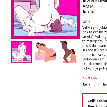
Broj prikaziva
Regija:
Imam:
OPIS
Veliki sam ljubit
dok te oralno z
smeta). Volim g
te razuvjerim. 
misliš da nisam 
si žena iz Varažd
moje lice za svo
Slobodan sam i d
Ukoliko me želiš
koliko ti je pot
KONTAKT
Email
la
Želiš posla
Registriraj s