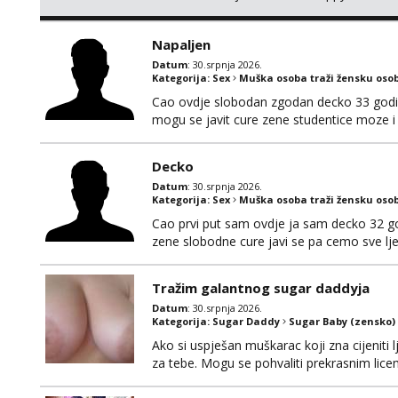
mail za info maserkasplit96@gmail.com ili 
poruke u 2 ujutro ili kasnije🤦🏼‍♀️ali nećet
Napaljen
Datum
: 30.srpnja 2026.
Kategorija:
Sex
Muška osoba traži žensku oso
Cao ovdje slobodan zgodan decko 33 godin
mogu se javit cure zene studentice moze i
nasamo pozeljno da imate auto za dogovo
Decko
Datum
: 30.srpnja 2026.
Kategorija:
Sex
Muška osoba traži žensku oso
Cao prvi put sam ovdje ja sam decko 32 god
zene slobodne cure javi se pa cemo sve l
Tražim galantnog sugar daddyja
Datum
: 30.srpnja 2026.
Kategorija:
Sugar Daddy
Sugar Baby (zensko)
Ako si uspješan muškarac koji zna cijeniti l
za tebe. Mogu se pohvaliti prekrasnim lic
broj 4,a guza je, bez lažne skromnosti, pra