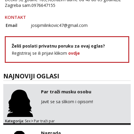
Zagreba sam.0976647155
KONTAKT
Email
josipmilinkovic47@gmail.com
Želiš poslati privatnu poruku za ovaj oglas?
Registriraj se ili prijavi klikom
ovdje
NAJNOVIJI OGLASI
Par traži musku osobu
Javit se sa slikom i opisom!
Kategorija:
Sex
Par traži par
Nagrada