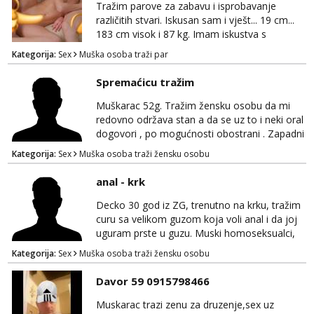
Tražim parove za zabavu i isprobavanje
različitih stvari. Iskusan sam i vješt... 19 cm...
183 cm visok i 87 kg. Imam iskustva s
parovima, potpuno sam zdrava i njegovana, a
Kategorija:
Sex
Muška osoba traži par
privatnost je apsolutno najvažnija. Ozbiljni
parovi mogu me kontaktirati putem
Spremaćicu tražim
WhatsAppa ili Vibera. Samo ozbiljni parovi
trebaju slati poruke ili zvati. Blokiram one koji
Muškarac 52g. Tražim žensku osobu da mi
nisu ozbiljni.
redovno održava stan a da se uz to i neki oral
dogovori , po mogućnosti obostrani . Zapadni
dio Zagreba .Javiti se prvo porukom na
Kategorija:
Sex
Muška osoba traži žensku osobu
WhatsApp 0958634499
anal - krk
Decko 30 god iz ZG, trenutno na krku, tražim
curu sa velikom guzom koja voli anal i da joj
uguram prste u guzu. Muski homoseksualci,
parovi i transiči odjebite, ne zanimate me. Bilo
Kategorija:
Sex
Muška osoba traži žensku osobu
kakva placanja opcenito (gotovina) ili
unaprijed (aircash, paysafecard, bonovi) ne
Davor 59 0915798466
dolaze u obzir. Javit se prvo porukom na
whatsapp 0958048882.
Muskarac trazi zenu za druzenje,sex uz