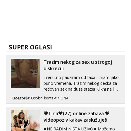
SUPER OGLASI
Trazim nekog za sex u strogoj
diskreciji
Trenutno pauziram od faxa i imam jako
puno vremena. Trazim nekog decka za
redovan sex na duze staze! Klikni na link
ispod i nadji me tamo, cekam te!
Kategorija:
Osobni kontakti
ONA
💗Tina💗(27) online zabava 💗
videopoziv kakav zaslužuješ
❌NE RADIM NIŠTA UŽIVO❌ Možemo