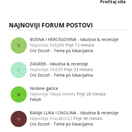
dalje izaziva burne rasprave. Što zapravo misle žene, a što
Pročitaj više
muškarci? Jesu...
NAJNOVIJI FORUM POSTOVI
BOSNA I HERCEGOVINA - Iskustva & recenzije
Najnovija: boky88
Prije 12 minuta
B
Cro Escort - Teme po lokacijama
ZAGREB - Iskustva & recenzije
Najnovija: FAZER
Prije 23 minuta
F
Cro Escort - Teme po lokacijama
Nošene gaćice
Najnovija: Maya sweety
Prije 26 minuta
M
Fetish
BANJA LUKA I OKOLINA - Iskustva & recenzije
Najnovija: macak2222
Prije 40 minuta
M
Cro Escort - Teme po lokacijama