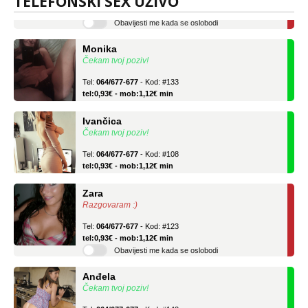
TELEFONSKI SEX UŽIVO
Obavijesti me kada se oslobodi
Monika
Čekam tvoj poziv!
Tel:
064/677-677
- Kod: #133
tel:0,93€ - mob:1,12€ min
Ivančica
Čekam tvoj poziv!
Tel:
064/677-677
- Kod: #108
tel:0,93€ - mob:1,12€ min
Zara
Razgovaram :)
Tel:
064/677-677
- Kod: #123
tel:0,93€ - mob:1,12€ min
Obavijesti me kada se oslobodi
Anđela
Čekam tvoj poziv!
Tel:
064/677-677
- Kod: #142