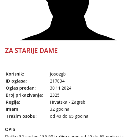
Obavijesti me kada se oslobodi
Anđela
Čekam tvoj poziv!
Tel:
064/677-677
- Kod: #142
tel:0,93€ - mob:1,12€ min
ZA STARIJE DAME
Korisnik:
Josozgb
ID oglasa:
217834
Oglas predan:
30.11.2024
Broj prikazivanja:
2325
Regija:
Hrvatska - Zagreb
Imam:
32 godina
Tražim osobu:
od 40 do 65 godina
OPIS
Dečko 32 godine 185,90,tražim dame od 40 do 65 godina,iz