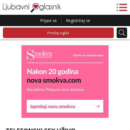
Prijavi se
Registriraj se
Predaj oglas
Lucija
Razgovaram :)
Tel:
064/677-677
- Kod: #136
tel:0,93€ - mob:1,12€ min