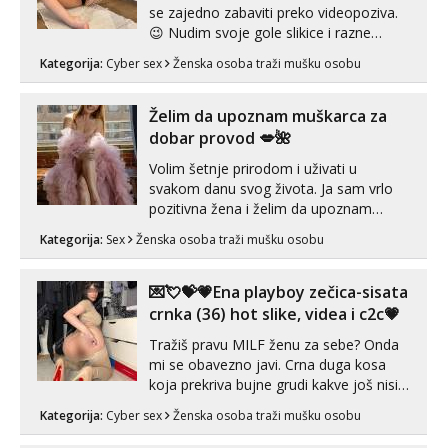
se zajedno zabaviti preko videopoziva.
😉 Nudim svoje gole slikice i razne
videouradke. 🤩 Za online zabavu pošalji
Kategorija:
Cyber sex
Ženska osoba traži mušku osobu
poruku na Whatsapp, Telegram ili Viber.
😎 +385 91 912 3322 Za provjeru moje
autentičnosti možeš me vidjeti na
Želim da upoznam muškarca za
videopozivu. 😉 S vama sam vec 5 ...
dobar provod 💋🌺
Volim šetnje prirodom i uživati u
svakom danu svog života. Ja sam vrlo
pozitivna žena i želim da upoznam
muškarca za dobar provod, naravno
Kategorija:
Sex
Ženska osoba traži mušku osobu
može i nešto više.💋🌺 Klikni na link
ispod i nadji me tamo, cekam te!
💌💘💝💗Ena playboy zečica-sisata
crnka (36) hot slike, videa i c2c💗
Tražiš pravu MILF ženu za sebe? Onda
mi se obavezno javi. Crna duga kosa
koja prekriva bujne grudi kakve još nisi
vidio, čista ŠESTICA! A usne? O usnama
Kategorija:
Cyber sex
Ženska osoba traži mušku osobu
bolje da ni ne pričam. Prave pune usne
koje će ti se urezati u pamćenje, jer