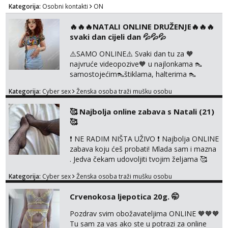
Kategorija:
Osobni kontakti
ON
🔥🔥🔥NATALI ONLINE DRUŽENJE🔥🔥🔥
svaki dan cijeli dan 💦💦💦
⚠️SAMO ONLINE⚠️ Svaki dan tu za 🧡
najvruće videopozive🧡 u najlonkama 👠
samostojećim👠štiklama, halterima 👠
školarka👠 tajnica ili ostalo po željama i
Kategorija:
Cyber sex
Ženska osoba traži mušku osobu
dogovoru 🧡 Dopisivanja hot chat🧡 o
svakakvim fetišima, ulogama i seksi temama
🥰 Najbolja online zabava s Natali (21)
🧡 Videa🧡 solo squirt, razne anal igračke,
🥰
vibratori, s PARTNEROM, S KOLEGICAMA
lizanje, striptiz, footfetiši itd 🔞 ❣️Radim već
❗ NE RADIM NIŠTA UŽIVO ❗ Najbolja ONLINE
jako dugo, imam iskustva i više načina pla...
zabava koju ćeš probati! Mlada sam i mazna
. Jedva čekam udovoljiti tvojim željama 🥰
Javi se porukom na Whatsapp ili Telagram da
Kategorija:
Cyber sex
Ženska osoba traži mušku osobu
se dogovorimo kako ćemo se zabaviti.
Radim videopozive solo i s kolegicom, imam
Crvenokosa ljepotica 20g. 🤭
foto i video materijal u kojem se sama
diram, s kolegicama, s dečkom, igračkama
Pozdrav svim obožavateljima ONLINE 🧡🧡🧡
itd. Radim dopisivanje o seksi temama koje
Tu sam za vas ako ste u potrazi za online