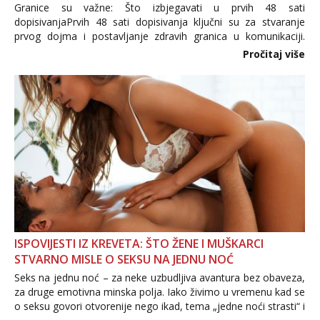
Granice su važne: Što izbjegavati u prvih 48 sati
dopisivanjaPrvih 48 sati dopisivanja ključni su za stvaranje
prvog dojma i postavljanje zdravih granica u komunikaciji.
Važno je izbjeći prebrzo otkrivanje osobnih ili intimnih
Pročitaj više
informacija, jer nepoznata osoba još nije zaslužila to
povjerenje. Takođe...
ISPOVIJESTI IZ KREVETA: ŠTO ŽENE I MUŠKARCI
STVARNO MISLE O SEKSU NA JEDNU NOĆ
Seks na jednu noć – za neke uzbudljiva avantura bez obaveza,
za druge emotivna minska polja. Iako živimo u vremenu kad se
o seksu govori otvorenije nego ikad, tema „jedne noći strasti“ i