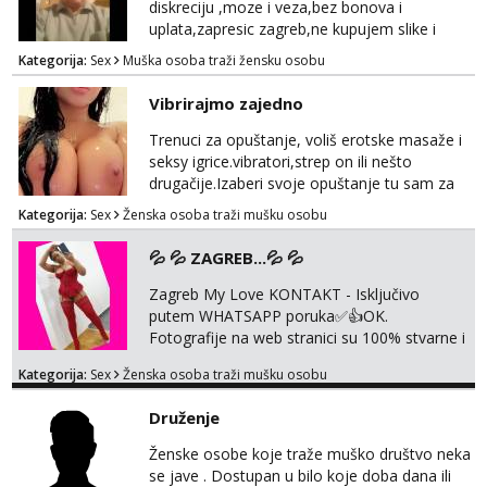
diskreciju ,moze i veza,bez bonova i
uplata,zapresic zagreb,ne kupujem slike i
videa
Kategorija:
Sex
Muška osoba traži žensku osobu
Vibrirajmo zajedno
Trenuci za opuštanje, voliš erotske masaže i
seksy igrice.vibratori,strep on ili nešto
drugačije.Izaberi svoje opuštanje tu sam za
tebe.sve info na mob 095/762-8147
Kategorija:
Sex
Ženska osoba traži mušku osobu
💦 💦 ZAGREB...💦 💦
Zagreb My Love KONTAKT - Isključivo
putem WHATSAPP poruka✅️👍OK.
Fotografije na web stranici su 100% stvarne i
moje. ❤️ 🥰 stariji gospoda su također
Kategorija:
Sex
Ženska osoba traži mušku osobu
dobrodošli! Ali informacije ću vam poslati
samo putem WhatsAppa. ❗️❗️❗️ Samo u mom
Druženje
stanu; čista kupaonica i ručnici za vas prije ili
poslije masaže, nalazim se u centru grada. 🚫
Ženske osobe koje traže muško društvo neka
NE POZIVI ,❌️ NE SEXCAM, ❌️NE
se jave . Dostupan u bilo koje doba dana ili