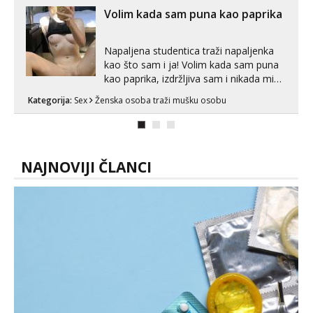
vjeruj mi, takve još nisi vidio. Uvijek sam
Volim kada sam puna kao paprika
spremna za ONLOINE zabavu...
Napaljena studentica traži napaljenka
kao što sam i ja! Volim kada sam puna
kao paprika, izdržljiva sam i nikada mi
nije dosta seksa. Volim grubi seks i više
Kategorija:
Sex
Ženska osoba traži mušku osobu
puta dnevno bilo kad i bilo gdje zato se
javi što prije da me isprobaš Klikni na
link ispod i nadji me tamo, cekam te!
NAJNOVIJI ČLANCI