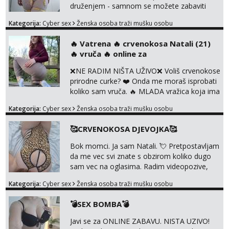
nas uzbuđuju 🤭 Čekam...
druženjem - samnom se možete zabaviti
preko videopoziva, ili ako vam nisam
Kategorija:
Cyber sex
Ženska osoba traži mušku osobu
dovoljna radim i u paru i trojci s kolegicama,
svaka je drugačija 😉 Radim i vruća tipkanja
‎️‍🔥 Vatrena ‎️‍🔥 crvenokosa Natali (21)
uz slike i hot line pozive. Za vas sam
‎️‍🔥 vruča‎ ️‍🔥 online za
pripremila i slike s licem u raznim
kombinacijama isto kao i razna videa 😈
❌NE RADIM NIŠTA UŽIVO❌ Voliš crvenokose
Volim kinky stvari i dominaciju 🤫 ...
prirodne curke? ❤️ Onda me moraš isprobati
koliko sam vruča.‎ ️‍🔥 MLADA vražica koja ima
100% prorodne grudi, 💦 Misli su mi uvijek
Kategorija:
Cyber sex
Ženska osoba traži mušku osobu
prljave i u svemu vidim samo užitak. 💦 U
mojoj raznolikoj ponudi možeš pranaći nešto
🥰CRVENOKOSA DJEVOJKA🥰
po svojoj mjeri. Sexi videa s kolegicama,
dečkom ili pak ja sama di se dovodim do
Bok momci. Ja sam Natali. 💘 Pretpostavljam
ludila. 🍑 Naravno ako ti moja ponuda nije
da me vec svi znate s obzirom koliko dugo
dovoljna uvije...
sam vec na oglasima. Radim videopozive,
dopisivanja, prodajem svoja videa i slikice. 😚
Kategorija:
Cyber sex
Ženska osoba traži mušku osobu
Za lijepu suradnju javi mi se porukom na
Whatsupp, Viber ili Telegram. +385 91 723
💣SEX BOMBA💣
0045
Javi se za ONLINE ZABAVU. NISTA UZIVO!