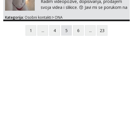
Radim videopozive, dopisivanja, prodajem
svoja videa i slikice. 😚 Javi mi se porukom na
Whatsupp, Viber ili Telegram. +385 91 723
Kategorija:
Osobni kontakti
ONA
0045
1
...
4
5
6
...
23