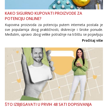
KAKO SIGURNO KUPOVATI PROIZVODE ZA
POTENCIJU ONLINE?
Kupovina proizvoda za potenciju putem interneta postala je
sve popularnija zbog praktičnosti, diskrecije i široke ponude.
Međutim, upravo zbog velike potražnje na tržištu se pojavljuju
i brojni krivotvoreni proizvodi, nepouzdane internetske
Pročitaj više
trgovine te proizvodi nepoznatog podrijetla. ...
ŠTO IZBJEGAVATI U PRVIH 48 SATI DOPISIVANJA