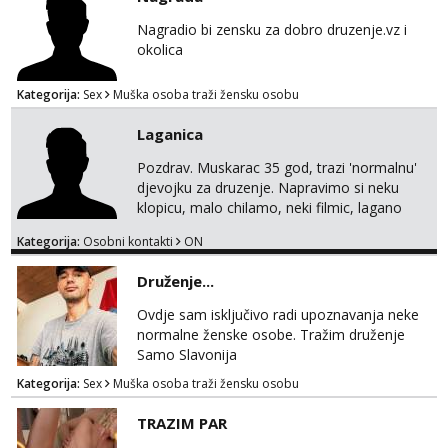
Nagradio bi zensku za dobro druzenje.vz i
okolica
Kategorija:
Sex
Muška osoba traži žensku osobu
Laganica
Pozdrav. Muskarac 35 god, trazi 'normalnu'
djevojku za druzenje. Napravimo si neku
klopicu, malo chilamo, neki filmic, lagano
upoznavanje, bez obaveza. Izgled mi nije
Kategorija:
Osobni kontakti
ON
pretjerano bitan koliko iznutra. Bucke se
slobodno jave jer sam i sam takav. Medo
Druženje...
brundo xD Budi pristojna i dobra, za sve
ostale cemo lako. Zagreb.
Ovdje sam isključivo radi upoznavanja neke
normalne ženske osobe. Tražim druženje
Samo Slavonija
Kategorija:
Sex
Muška osoba traži žensku osobu
TRAZIM PAR