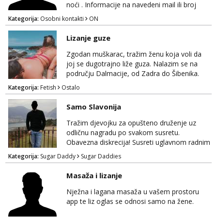
SEXCHATTING🚫...
noći . Informacije na navedeni mail ili broj
mobitela.
Kategorija:
Osobni kontakti
ON
Lizanje guze
Zgodan muškarac, tražim ženu koja voli da
joj se dugotrajno liže guza. Nalazim se na
području Dalmacije, od Zadra do Šibenika.
Kategorija:
Fetish
Ostalo
Samo Slavonija
Tražim djevojku za opušteno druženje uz
odličnu nagradu po svakom susretu.
Obavezna diskrecija! Susreti uglavnom radnim
danima tijekom dana ali nije uvjet. Samo
Kategorija:
Sugar Daddy
Sugar Daddies
Slavonija. osmarios984@gmail.com
Masaža i lizanje
Nježna i lagana masaža u vašem prostoru
app te liz oglas se odnosi samo na žene.