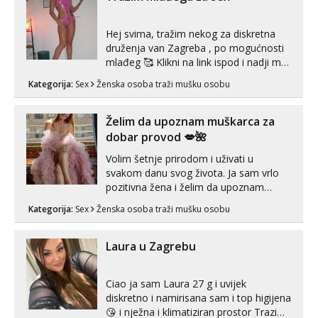
Hej svima, tražim nekog za diskretna
druženja van Zagreba , po mogućnosti
mlađeg 🥰 Klikni na link ispod i nadji me
tamo, cekam te!
Kategorija:
Sex
Ženska osoba traži mušku osobu
Želim da upoznam muškarca za
dobar provod 💋🌺
Volim šetnje prirodom i uživati u
svakom danu svog života. Ja sam vrlo
pozitivna žena i želim da upoznam
muškarca za dobar provod, naravno
Kategorija:
Sex
Ženska osoba traži mušku osobu
može i nešto više.💋🌺 Klikni na link
ispod i nadji me tamo, cekam te!
Laura u Zagrebu
Ciao ja sam Laura 27 g i uvijek
diskretno i namirisana sam i top higijena
😘 i nježna i klimatiziran prostor Trazim