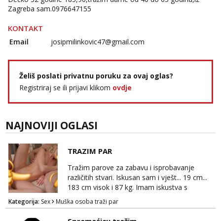
Zagreba sam.0976647155
KONTAKT
Email
josipmilinkovic47@gmail.com
Želiš poslati privatnu poruku za ovaj oglas?
Registriraj se ili prijavi klikom
ovdje
NAJNOVIJI OGLASI
TRAZIM PAR
Tražim parove za zabavu i isprobavanje
različitih stvari. Iskusan sam i vješt... 19 cm...
183 cm visok i 87 kg. Imam iskustva s
parovima, potpuno sam zdrava i njegovana, a
Kategorija:
Sex
Muška osoba traži par
privatnost je apsolutno najvažnija. Ozbiljni
parovi mogu me kontaktirati putem