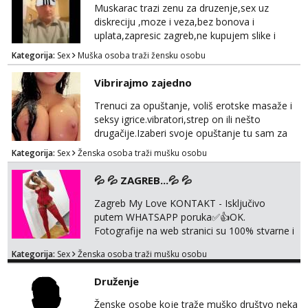
informacije moze na mail:
Muskarac trazi zenu za druzenje,sex uz
opustajucamasaza@hotmail.com Ili wapp
diskreciju ,moze i veza,bez bonova i
+385 95 5547 045
uplata,zapresic zagreb,ne kupujem slike i
videa
Kategorija:
Sex
Muška osoba traži žensku osobu
Vibrirajmo zajedno
Trenuci za opuštanje, voliš erotske masaže i
seksy igrice.vibratori,strep on ili nešto
drugačije.Izaberi svoje opuštanje tu sam za
tebe.sve info na mob 095/762-8147
Kategorija:
Sex
Ženska osoba traži mušku osobu
💦 💦 ZAGREB...💦 💦
Zagreb My Love KONTAKT - Isključivo
putem WHATSAPP poruka✅️👍OK.
Fotografije na web stranici su 100% stvarne i
moje. ❤️ 🥰 stariji gospoda su također
Kategorija:
Sex
Ženska osoba traži mušku osobu
dobrodošli! Ali informacije ću vam poslati
samo putem WhatsAppa. ❗️❗️❗️ Samo u mom
Druženje
stanu; čista kupaonica i ručnici za vas prije ili
poslije masaže, nalazim se u centru grada. 🚫
Ženske osobe koje traže muško društvo neka