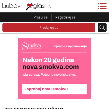
Prijavi se
Registriraj se
Predaj oglas
Biljana
Razgovaram :)
Tel:
064/677-677
- Kod: #132
tel:0,93€ - mob:1,12€ min