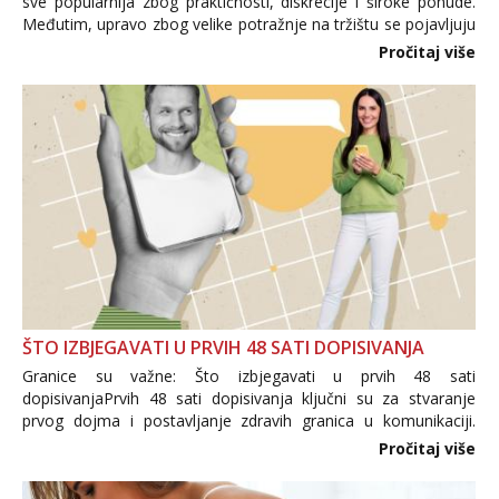
sve popularnija zbog praktičnosti, diskrecije i široke ponude.
Međutim, upravo zbog velike potražnje na tržištu se pojavljuju
i brojni krivotvoreni proizvodi, nepouzdane internetske
Pročitaj više
trgovine te proizvodi nepoznatog podrijetla. ...
ŠTO IZBJEGAVATI U PRVIH 48 SATI DOPISIVANJA
Granice su važne: Što izbjegavati u prvih 48 sati
dopisivanjaPrvih 48 sati dopisivanja ključni su za stvaranje
prvog dojma i postavljanje zdravih granica u komunikaciji.
Važno je izbjeći prebrzo otkrivanje osobnih ili intimnih
Pročitaj više
informacija, jer nepoznata osoba još nije zaslužila to
povjerenje. Takođe...