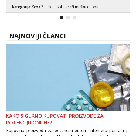
sex za nagradu Radim klasican sex
Kategorija:
Sex
Ženska osoba traži mušku osobu
Pusenje i gutanje sperme Erotsko rublje
imam uvijek Lizati me mozes i ljubiti po
tijelu Iskljucivo neradim analni !!! I
neljubim se Wha...
NAJNOVIJI ČLANCI
KAKO SIGURNO KUPOVATI PROIZVODE ZA
POTENCIJU ONLINE?
Kupovina proizvoda za potenciju putem interneta postala je