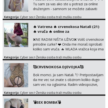
itd. Radim dopisivanje o seksi temama koje
Tu sam za vas ako ste u potrazi za online
nas uzbuđuju 🤭 Čekam...
druženjem - samnom se možete zabaviti
preko videopoziva, ili ako vam nisam
Kategorija:
Cyber sex
Ženska osoba traži mušku osobu
dovoljna radim i u paru i trojci s kolegicama,
svaka je drugačija 😉 Radim i vruća tipkanja
‎️‍🔥 Vatrena ‎️‍🔥 crvenokosa Natali (21)
uz slike i hot line pozive. Za vas sam
‎️‍🔥 vruča‎ ️‍🔥 online za
pripremila i slike s licem u raznim
kombinacijama isto kao i razna videa 😈
❌NE RADIM NIŠTA UŽIVO❌ Voliš crvenokose
Volim kinky stvari i dominaciju 🤫 ...
prirodne curke? ❤️ Onda me moraš isprobati
koliko sam vruča.‎ ️‍🔥 MLADA vražica koja ima
100% prorodne grudi, 💦 Misli su mi uvijek
Kategorija:
Cyber sex
Ženska osoba traži mušku osobu
prljave i u svemu vidim samo užitak. 💦 U
mojoj raznolikoj ponudi možeš pranaći nešto
🥰CRVENOKOSA DJEVOJKA🥰
po svojoj mjeri. Sexi videa s kolegicama,
dečkom ili pak ja sama di se dovodim do
Bok momci. Ja sam Natali. 💘 Pretpostavljam
ludila. 🍑 Naravno ako ti moja ponuda nije
da me vec svi znate s obzirom koliko dugo
dovoljna uvije...
sam vec na oglasima. Radim videopozive,
dopisivanja, prodajem svoja videa i slikice. 😚
Kategorija:
Cyber sex
Ženska osoba traži mušku osobu
Za lijepu suradnju javi mi se porukom na
Whatsupp, Viber ili Telegram. +385 91 723
💣SEX BOMBA💣
0045