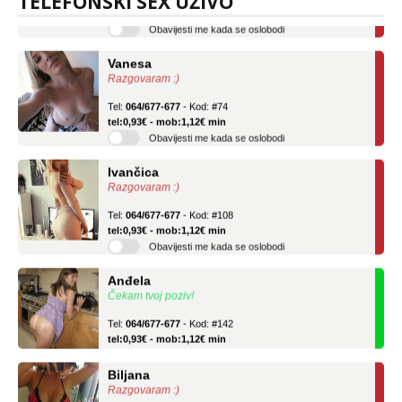
TELEFONSKI SEX UŽIVO
Obavijesti me kada se oslobodi
Vanesa
Razgovaram :)
Tel:
064/677-677
- Kod: #74
tel:0,93€ - mob:1,12€ min
Obavijesti me kada se oslobodi
Ivančica
Razgovaram :)
Tel:
064/677-677
- Kod: #108
tel:0,93€ - mob:1,12€ min
Obavijesti me kada se oslobodi
Anđela
Čekam tvoj poziv!
Tel:
064/677-677
- Kod: #142
tel:0,93€ - mob:1,12€ min
Biljana
Razgovaram :)