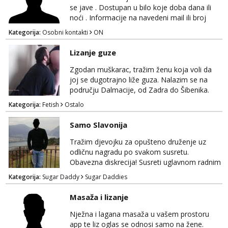
NE POZIVI ,❌️ NE SEXCAM, ❌️NE
se jave . Dostupan u bilo koje doba dana ili
SEXCHATTING🚫...
noći . Informacije na navedeni mail ili broj
mobitela.
Kategorija:
Osobni kontakti
ON
Lizanje guze
Zgodan muškarac, tražim ženu koja voli da
joj se dugotrajno liže guza. Nalazim se na
području Dalmacije, od Zadra do Šibenika.
Kategorija:
Fetish
Ostalo
Samo Slavonija
Tražim djevojku za opušteno druženje uz
odličnu nagradu po svakom susretu.
Obavezna diskrecija! Susreti uglavnom radnim
danima tijekom dana ali nije uvjet. Samo
Kategorija:
Sugar Daddy
Sugar Daddies
Slavonija. osmarios984@gmail.com
Masaža i lizanje
Nježna i lagana masaža u vašem prostoru
app te liz oglas se odnosi samo na žene.