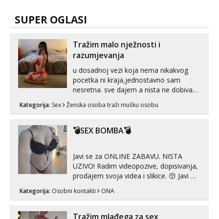
SUPER OGLASI
Tražim malo nježnosti i
razumjevanja
u dosadnoj vezi koja nema nikakvog
pocetka ni kraja,jednostavno sam
nesretna. sve dajem a nista ne dobivam
za uzvrat.trazim muskarca koji ce
Kategorija:
Sex
Ženska osoba traži mušku osobu
zadovoljiti moje potrebe,ne trazim puno
samo malo njeznosti i razumjevanja.
volim njezan seks i njezne poljupce po
💣SEX BOMBA💣
tijelu koji me jako pale,obozavam kad
muskar...
Javi se za ONLINE ZABAVU. NISTA
UZIVO! Radim videopozive, dopisivanja,
prodajem svoja videa i slikice. 😚 Javi mi
se porukom na Whatsupp, Viber ili
Kategorija:
Osobni kontakti
ONA
Telegram. +385 91 723 0045
Tražim mlađega za sex