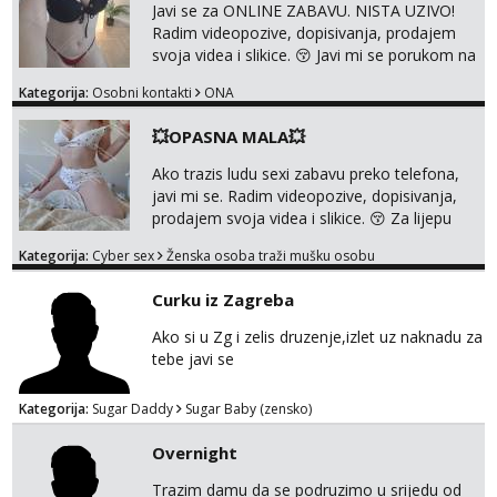
Javi se za ONLINE ZABAVU. NISTA UZIVO!
Radim videopozive, dopisivanja, prodajem
svoja videa i slikice. 😚 Javi mi se porukom na
Whatsupp, Viber ili Telegram. +385 91 723
Kategorija:
Osobni kontakti
ONA
0045
💥OPASNA MALA💥
Ako trazis ludu sexi zabavu preko telefona,
javi mi se. Radim videopozive, dopisivanja,
prodajem svoja videa i slikice. 😚 Za lijepu
suradnju javi mi se porukom na Whatsupp,
Kategorija:
Cyber sex
Ženska osoba traži mušku osobu
Viber ili Telegram. +385 91 723 0045
Curku iz Zagreba
Ako si u Zg i zelis druzenje,izlet uz naknadu za
tebe javi se
Kategorija:
Sugar Daddy
Sugar Baby (zensko)
Overnight
Trazim damu da se podruzimo u srijedu od