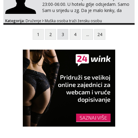
23:00-06:00. U hotelu gdje odsjedam. Samo
Sam u srijedu u zg. Da je malo kinky, da
izadje u susret sa nekim željicama . Da je
Kategorija:
Druženje
Muška osoba traži žensku osobu
party friendly, naravno ako nema kemije ,
nema potrebe da se gubi vrijeme . Samo ako
1
2
3
4
...
24
si ozbiljna. Javi se na email.