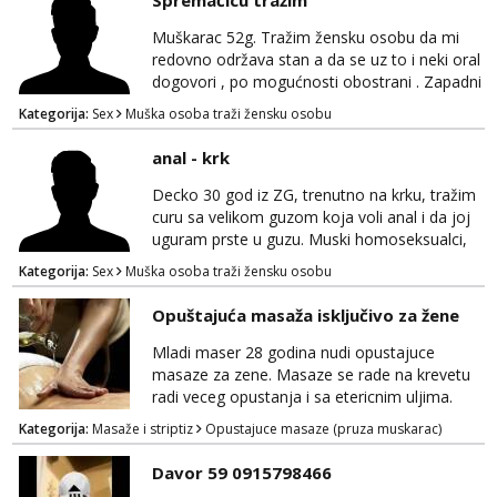
Spremaćicu tražim
WhatsAppa ili Vibera. Samo ozbiljni parovi
trebaju slati poruke ili zvati. Blokiram one koji
Muškarac 52g. Tražim žensku osobu da mi
nisu ozbiljni.
redovno održava stan a da se uz to i neki oral
dogovori , po mogućnosti obostrani . Zapadni
dio Zagreba .Javiti se prvo porukom na
Kategorija:
Sex
Muška osoba traži žensku osobu
WhatsApp 0958634499
anal - krk
Decko 30 god iz ZG, trenutno na krku, tražim
curu sa velikom guzom koja voli anal i da joj
uguram prste u guzu. Muski homoseksualci,
parovi i transiči odjebite, ne zanimate me. Bilo
Kategorija:
Sex
Muška osoba traži žensku osobu
kakva placanja opcenito (gotovina) ili
unaprijed (aircash, paysafecard, bonovi) ne
Opuštajuća masaža isključivo za žene
dolaze u obzir. Javit se prvo porukom na
whatsapp 0958048882.
Mladi maser 28 godina nudi opustajuce
masaze za zene. Masaze se rade na krevetu
radi veceg opustanja i sa etericnim uljima.
Radi se o kompletnoj masazi cijelog tijela od
Kategorija:
Masaže i striptiz
Opustajuce masaze (pruza muskarac)
glave do pete, ili ako ne odgovara po
dogovoru naravno. Godine nisu bitne, ali
Davor 59 0915798466
higijena i diskrecija su jako bitni. Sve ostale