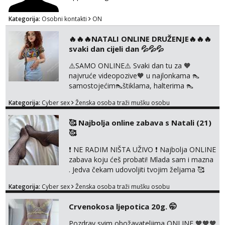
Kategorija:
Osobni kontakti
ON
🔥🔥🔥NATALI ONLINE DRUŽENJE🔥🔥🔥
svaki dan cijeli dan 💦💦💦
⚠️SAMO ONLINE⚠️ Svaki dan tu za 🧡
najvruće videopozive🧡 u najlonkama 👠
samostojećim👠štiklama, halterima 👠
školarka👠 tajnica ili ostalo po željama i
Kategorija:
Cyber sex
Ženska osoba traži mušku osobu
dogovoru 🧡 Dopisivanja hot chat🧡 o
svakakvim fetišima, ulogama i seksi temama
🥰 Najbolja online zabava s Natali (21)
🧡 Videa🧡 solo squirt, razne anal igračke,
🥰
vibratori, s PARTNEROM, S KOLEGICAMA
lizanje, striptiz, footfetiši itd 🔞 ❣️Radim već
❗ NE RADIM NIŠTA UŽIVO ❗ Najbolja ONLINE
jako dugo, imam iskustva i više načina pla...
zabava koju ćeš probati! Mlada sam i mazna
. Jedva čekam udovoljiti tvojim željama 🥰
Javi se porukom na Whatsapp ili Telagram da
Kategorija:
Cyber sex
Ženska osoba traži mušku osobu
se dogovorimo kako ćemo se zabaviti.
Radim videopozive solo i s kolegicom, imam
Crvenokosa ljepotica 20g. 🤭
foto i video materijal u kojem se sama
diram, s kolegicama, s dečkom, igračkama
Pozdrav svim obožavateljima ONLINE 🧡🧡🧡