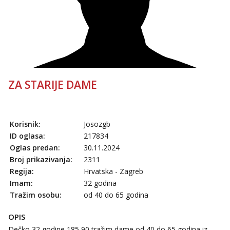
ZA STARIJE DAME
Korisnik:
Josozgb
ID oglasa:
217834
Oglas predan:
30.11.2024
Broj prikazivanja:
2311
Regija:
Hrvatska - Zagreb
Imam:
32 godina
Tražim osobu:
od 40 do 65 godina
OPIS
Dečko 32 godine 185,90,tražim dame od 40 do 65 godina,iz