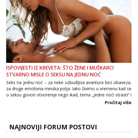
ISPOVIJESTI IZ KREVETA: ŠTO ŽENE I MUŠKARCI
STVARNO MISLE O SEKSU NA JEDNU NOĆ
Seks na jednu noć – za neke uzbudljiva avantura bez obaveza,
za druge emotivna minska polja. Iako živimo u vremenu kad se
o seksu govori otvorenije nego ikad, tema „jedne noći strasti“ i
dalje izaziva burne rasprave. Što zapravo misle žene, a što
Pročitaj više
muškarci? Jesu...
NAJNOVIJI FORUM POSTOVI