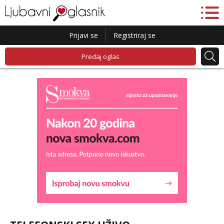
Prijavi se
Registriraj se
Predaj oglas
Liliana
Razgovaram :)
Tel:
064/677-677
- Kod: #69