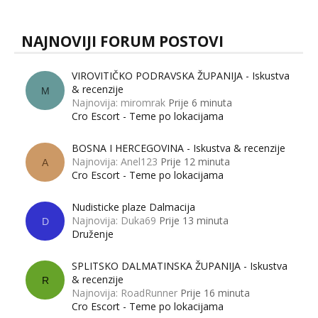
NAJNOVIJI FORUM POSTOVI
VIROVITIČKO PODRAVSKA ŽUPANIJA - Iskustva
& recenzije
M
Najnovija: miromrak
Prije 6 minuta
Cro Escort - Teme po lokacijama
BOSNA I HERCEGOVINA - Iskustva & recenzije
Najnovija: Anel123
Prije 12 minuta
A
Cro Escort - Teme po lokacijama
Nudisticke plaze Dalmacija
Najnovija: Duka69
Prije 13 minuta
D
Druženje
SPLITSKO DALMATINSKA ŽUPANIJA - Iskustva
& recenzije
R
Najnovija: RoadRunner
Prije 16 minuta
Cro Escort - Teme po lokacijama