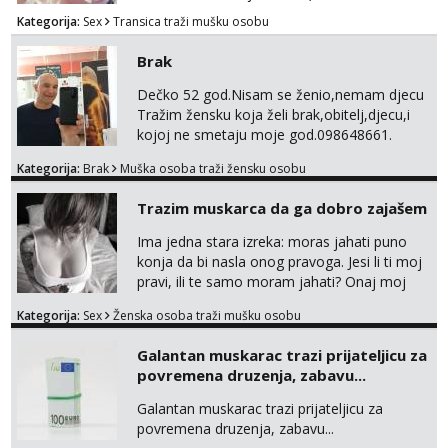
dopisivanjem ili hot razgovorom) te Cam
Kategorija:
Sex
Transica traži mušku osobu
2cam ⚫Fetiš stvari za sladokusce šaljem (
gaćice,najlonke i ostalo...) ⚫ Snimam videa
Brak
po narudžbi, samo za tvoj užitak
⚫Ispunjavam razne fetiše-BDSM
Dečko 52 god.Nisam se ženio,nemam djecu
Bondage,Discipline,Sadism,Masochism,igra
Tražim žensku koja želi brak,obitelj,djecu,i
senzacije kao i foot,piss,shit,fart,sp...
kojoj ne smetaju moje god.098648661.
Kategorija:
Brak
Muška osoba traži žensku osobu
Trazim muskarca da ga dobro zajašem
Ima jedna stara izreka: moras jahati puno
konja da bi nasla onog pravoga. Jesi li ti moj
pravi, ili te samo moram jahati? Onaj moj
bivsi je bio samo konj hahahahah Klikni niže
Kategorija:
Sex
Ženska osoba traži mušku osobu
na sexdater link i javi mi se tamo....
Galantan muskarac trazi prijateljicu za
povremena druzenja, zabavu...
Galantan muskarac trazi prijateljicu za
povremena druzenja, zabavu...