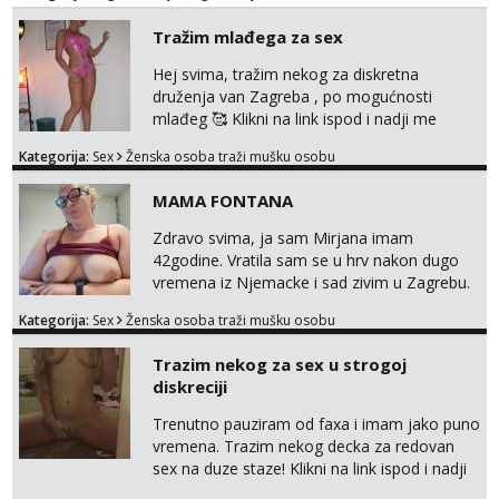
Tražim mlađega za sex
Hej svima, tražim nekog za diskretna
druženja van Zagreba , po mogućnosti
mlađeg 🥰 Klikni na link ispod i nadji me
tamo, cekam te!
Kategorija:
Sex
Ženska osoba traži mušku osobu
MAMA FONTANA
Zdravo svima, ja sam Mirjana imam
42godine. Vratila sam se u hrv nakon dugo
vremena iz Njemacke i sad zivim u Zagrebu.
Nudim svoje snimke seksa, mastrubiranja,
Kategorija:
Sex
Ženska osoba traži mušku osobu
fistinga, prskanja, pusenja i guranja dilda,
anal play, piss, vibrator. Najvise volim to
Trazim nekog za sex u strogoj
raditi u javnosti na poslu ;) Radim
diskreciji
videopozive i dopisivanja u kojem
razmjenimo slike, video, glasovne...
Trenutno pauziram od faxa i imam jako puno
Prodajem i svoj donji ves a ako mogu isp...
vremena. Trazim nekog decka za redovan
sex na duze staze! Klikni na link ispod i nadji
me tamo, cekam te!