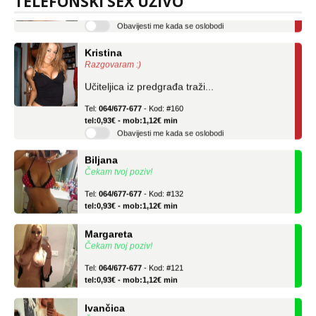
TELEFONSKI SEX UŽIVO
tel:0,93€ - mob:1,12€ min
Obavijesti me kada se oslobodi
Kristina
Razgovaram :)
Učiteljica iz predgrađa traži...
Tel:
064/677-677
- Kod: #160
tel:0,93€ - mob:1,12€ min
Obavijesti me kada se oslobodi
Biljana
Čekam tvoj poziv!
Tel:
064/677-677
- Kod: #132
tel:0,93€ - mob:1,12€ min
Margareta
Čekam tvoj poziv!
Tel:
064/677-677
- Kod: #121
tel:0,93€ - mob:1,12€ min
Ivančica
Čekam tvoj poziv!