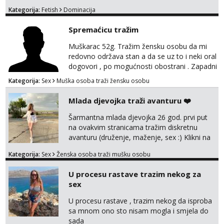
je isključivo za žene,dame,cure muškarci,gay
Kategorija:
Fetish
Dominacija
i trans nemojte se javljati!!!!!
Spremaćicu tražim
Muškarac 52g. Tražim žensku osobu da mi
redovno održava stan a da se uz to i neki oral
dogovori , po mogućnosti obostrani . Zapadni
dio Zagreba .Javiti se prvo porukom na
Kategorija:
Sex
Muška osoba traži žensku osobu
WhatsApp ili Telegram 0958634499
Mlada djevojka traži avanturu ❤️
Šarmantna mlada djevojka 26 god. prvi put
na ovakvim stranicama tražim diskretnu
avanturu (druženje, maženje, sex :) Klikni na
link ispod i nadji me tamo, cekam te!
Kategorija:
Sex
Ženska osoba traži mušku osobu
U procesu rastave trazim nekog za
sex
U procesu rastave , trazim nekog da isproba
sa mnom ono sto nisam mogla i smjela do
sada