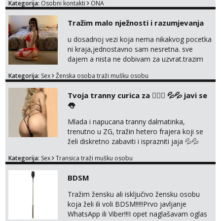
Kategorija:
Osobni kontakti
ONA
Tražim malo nježnosti i razumjevanja
u dosadnoj vezi koja nema nikakvog pocetka
ni kraja,jednostavno sam nesretna. sve
dajem a nista ne dobivam za uzvrat.trazim
muskarca koji ce zadovoljiti moje potrebe,ne
Kategorija:
Sex
Ženska osoba traži mušku osobu
trazim puno samo malo njeznosti i
razumjevanja. volim njezan seks i njezne
Tvoja tranny curica za 👉🏻🍑 💦💦 javi se
poljupce po tijelu koji me jako
👅
pale,obozavam kad muskarac preuzme
kontrolu . javi se :) Klikni na link ispod i nadji
Mlada i napucana tranny dalmatinka,
me tamo, cekam te!
trenutno u ZG, tražin hetero frajera koji se
želi diskretno zabaviti i isprazniti jaja 💦💦
Konkretno, diskretno i bez puno komplikacija.
Kategorija:
Sex
Transica traži mušku osobu
Jako držin do sebe, NE naplaćujen. Zabavljan
se samo s kin i ako ja to želim! Nisam stalno
BDSM
dostupna jer mi je ovo samo povremena
zabava. Ulovi me, uživati ćeš 😉 Moje slike
Tražim žensku ali isključivo žensku osobu
vidiš, uživo san još bolja, bez neugodnih izn...
koja želi ili voli BDSM!!!!!Prvo javljanje
WhatsApp ili Viber!!!I opet naglašavam oglas