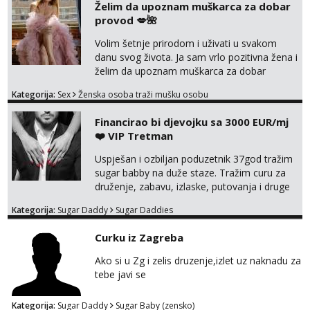
Želim da upoznam muškarca za dobar
Biljana
provod 💋🌺
Čekam tvoj poziv!
Tel:
064/677-677
- Kod: #132
Volim šetnje prirodom i uživati u svakom
tel:0,93€ - mob:1,12€ min
danu svog života. Ja sam vrlo pozitivna žena i
želim da upoznam muškarca za dobar
Margareta
provod, naravno može i nešto više.💋🌺 Klikni
Čekam tvoj poziv!
Kategorija:
Sex
Ženska osoba traži mušku osobu
na link ispod i nadji me tamo, cekam te!
Tel:
064/677-677
- Kod: #121
Financirao bi djevojku sa 3000 EUR/mj
tel:0,93€ - mob:1,12€ min
❤️ VIP Tretman
Ivančica
Uspješan i ozbiljan poduzetnik 37god tražim
Čekam tvoj poziv!
sugar babby na duže staze. Tražim curu za
druženje, zabavu, izlaske, putovanja i druge
Tel:
064/677-677
- Kod: #108
tel:0,93€ - mob:1,12€ min
lijepe stvari na obostranu korist. Ako si
Kategorija:
Sugar Daddy
Sugar Daddies
otvorena, komunikativna, zgodna i atraktivna
Anđela
javi se na moj email:
Curku iz Zagreba
Čekam tvoj poziv!
markodalic37@gmail.com
Tel:
064/677-677
- Kod: #142
Ako si u Zg i zelis druzenje,izlet uz naknadu za
tel:0,93€ - mob:1,12€ min
tebe javi se
Kategorija:
Sugar Daddy
Sugar Baby (zensko)