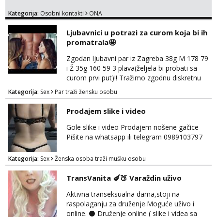
Kategorija:
Osobni kontakti
ONA
Ljubavnici u potrazi za curom koja bi ih
promatrala🤩
Zgodan ljubavni par iz Zagreba 38g M 178 79
i Ž 35g 160 59 3 plava(željela bi probati sa
curom prvi put)!! Tražimo zgodnu diskretnu
curu koja bi nas promatrala dok imamo
Kategorija:
Sex
Par traži žensku osobu
žestok odnos. Može se pridruziti ali i ne
mora.Bitno da uzivamo diskretno anonimno
Prodajem slike i video
bez upoznavanja puno.Sliku mozemo
razmjeniti,ali najbolje uzivo se upoznati. Na
Gole slike i video Prodajem nošene gačice
goo smo do 15.8 poslije tog mozemo se
Pišite na whatsapp ili telegram 0989103797
druziti,javi se na mail il...
Kategorija:
Sex
Ženska osoba traži mušku osobu
TransVanita 🍆🍑 Varaždin uživo
Aktivna transeksualna dama,stoji na
raspolaganju za druženje.Moguće uživo i
online. ⚫ Druženje online ( slike i videa sa