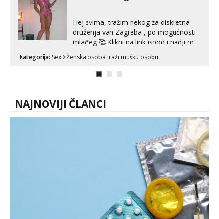
Hej svima, tražim nekog za diskretna
druženja van Zagreba , po mogućnosti
mlađeg 🥰 Klikni na link ispod i nadji me
tamo, cekam te!
Kategorija:
Sex
Ženska osoba traži mušku osobu
NAJNOVIJI ČLANCI