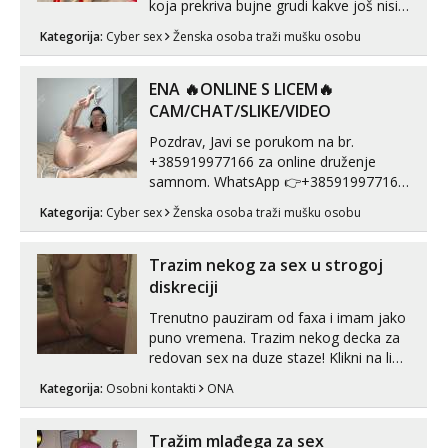
koja prekriva bujne grudi kakve još nisi
vidio, čista ŠESTICA! A usne? O usnama
Kategorija:
Cyber sex
Ženska osoba traži mušku osobu
bolje da ni ne pričam. Prave pune usne
koje će ti se urezati u pamćenje, jer
vjeruj mi, takve još nisi vidio. Uvijek sam
ENA 🔥ONLINE S LICEM🔥
spremna za ONLOINE zabavu...
CAM/CHAT/SLIKE/VIDEO
Pozdrav, Javi se porukom na br.
+385919977166 za online druženje
samnom. WhatsApp 👉+385919977166
Telegram 👉@enafriedrichkis Radim
Kategorija:
Cyber sex
Ženska osoba traži mušku osobu
videopozive s licem, solo i s partnerom,
kolegicama (Tina&Natali), razne
kombinacije halteri, haljine, štikle,
Trazim nekog za sex u strogoj
samostojeće itd. Nudim svakakva videa
diskreciji
seksa, puš...
Trenutno pauziram od faxa i imam jako
puno vremena. Trazim nekog decka za
redovan sex na duze staze! Klikni na link
ispod i nadji me tamo, cekam te!
Kategorija:
Osobni kontakti
ONA
Tražim mlađega za sex