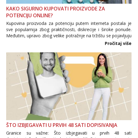
KAKO SIGURNO KUPOVATI PROIZVODE ZA
POTENCIJU ONLINE?
Kupovina proizvoda za potenciju putem interneta postala je
sve popularnija zbog praktičnosti, diskrecije i široke ponude.
Međutim, upravo zbog velike potražnje na tržištu se pojavljuju
i brojni krivotvoreni proizvodi, nepouzdane internetske
Pročitaj više
trgovine te proizvodi nepoznatog podrijetla. ...
ŠTO IZBJEGAVATI U PRVIH 48 SATI DOPISIVANJA
Granice su važne: Što izbjegavati u prvih 48 sati