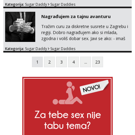
Kategorija:
Sugar Daddy
Sugar Daddies
Nagrađujem za tajnu avanturu
Tražim curu za diskretne susrete u Zagrebu i
regiji. Dobro nagrađujem ako si mlada,
zgodna i voliš dobar sex. Javi se ako: - imaš
do 25 godina - imaš do 65 kg - imaš dugu
Kategorija:
Sugar Daddy
Sugar Daddies
kosu - se dobro ljubiš - si fleksibilna s
vremenom (jer ga nemam previše) i
1
2
3
4
...
23
dostupna radnim danom (vikendi i noći su za
obitelj) - vodiš brigu o zdravlju i koristiš
zaštitu Ne javljajte se: - debele - frajeri i
paro...