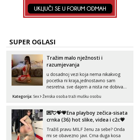
SUPER OGLASI
Tražim malo nježnosti i
razumjevanja
u dosadnoj vezi koja nema nikakvog
pocetka ni kraja,jednostavno sam
nesretna. sve dajem a nista ne dobivam
za uzvrat.trazim muskarca koji ce
Kategorija:
Sex
Ženska osoba traži mušku osobu
zadovoljiti moje potrebe,ne trazim puno
samo malo njeznosti i razumjevanja.
volim njezan seks i njezne poljupce po
💌💘💝💗Ena playboy zečica-sisata
tijelu koji me jako pale,obozavam kad
crnka (36) hot slike, videa i c2c💗
muskar...
Tražiš pravu MILF ženu za sebe? Onda
mi se obavezno javi. Crna duga kosa