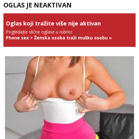
tel:0,93€ - mob:1,12€ min
OGLAS JE NEAKTIVAN
Anđela
Čekam tvoj poziv!
Oglas koji tražite više nije aktivan
Tel:
064/677-677
- Kod: #142
Pogledajte slične oglase u rubrici:
tel:0,93€ - mob:1,12€ min
Phone sex
>
Ženska osoba traži mušku osobu
»