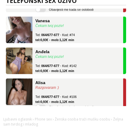
TELEFONSKI SEX UŽIVO
Obavijesti me kada se oslobodi
Vanesa
Čekam tvoj poziv!
Tel:
064/677-677
- Kod: #74
tel:0,93€ - mob:1,12€ min
Anđela
Čekam tvoj poziv!
Tel:
064/677-677
- Kod: #142
tel:0,93€ - mob:1,12€ min
Alisa
Razgovaram :)
Tel:
064/677-677
- Kod: #106
tel:0,93€ - mob:1,12€ min
Obavijesti me kada se oslobodi
Vanesa
Čekam tvoj poziv!
Ljubavni oglasnik
›
Phone sex
›
Ženska osoba traži mušku osobu
› Željna
sam tvrdog i mladog
Tel:
064/677-677
- Kod: #74