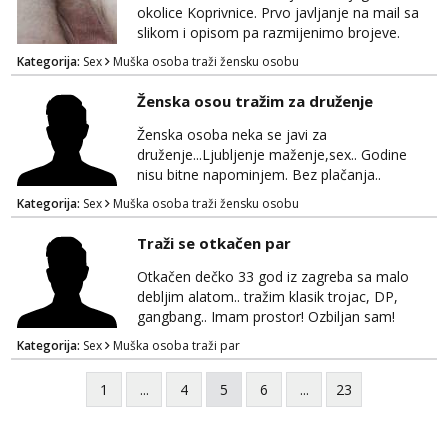
okolice Koprivnice. Prvo javljanje na mail sa
slikom i opisom pa razmijenimo brojeve.
Muski i bonovi STOP.
Kategorija:
Sex
Muška osoba traži žensku osobu
Ženska osou tražim za druženje
Ženska osoba neka se javi za
druženje...Ljubljenje maženje,sex.. Godine
nisu bitne napominjem. Bez plačanja..
ZAGREB-okolica. Javite se na whatsapp viber
Kategorija:
Sex
Muška osoba traži žensku osobu
sms 0995323582
Traži se otkačen par
Otkačen dečko 33 god iz zagreba sa malo
debljim alatom.. tražim klasik trojac, DP,
gangbang.. Imam prostor! Ozbiljan sam!
Kondomi i higijena od mene zajamceni :)
Kategorija:
Sex
Muška osoba traži par
Može i normalna dama/cura koja voli
swingati! :) 0924510862
1
...
4
5
6
...
23