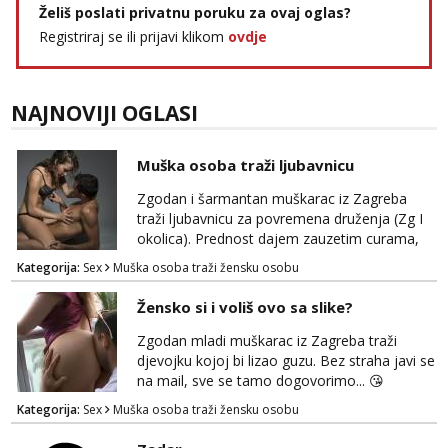
Želiš poslati privatnu poruku za ovaj oglas?
Registriraj se ili prijavi klikom
ovdje
NAJNOVIJI OGLASI
Muška osoba traži ljubavnicu
Zgodan i šarmantan muškarac iz Zagreba
traži ljubavnicu za povremena druženja (Zg I
okolica). Prednost dajem zauzetim curama,
jer vjerujem da im je diskrecija jako bitna kao
Kategorija:
Sex
Muška osoba traži žensku osobu
i meni. Javite se na mail gdje možemo
započeti razgovor... 💋
Žensko si i voliš ovo sa slike?
Zgodan mladi muškarac iz Zagreba traži
djevojku kojoj bi lizao guzu. Bez straha javi se
na mail, sve se tamo dogovorimo... 😘
Kategorija:
Sex
Muška osoba traži žensku osobu