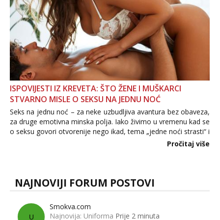
ISPOVIJESTI IZ KREVETA: ŠTO ŽENE I MUŠKARCI
STVARNO MISLE O SEKSU NA JEDNU NOĆ
Seks na jednu noć – za neke uzbudljiva avantura bez obaveza,
za druge emotivna minska polja. Iako živimo u vremenu kad se
o seksu govori otvorenije nego ikad, tema „jedne noći strasti“ i
dalje izaziva burne rasprave. Što zapravo misle žene, a što
Pročitaj više
muškarci? Jesu...
NAJNOVIJI FORUM POSTOVI
Smokva.com
Najnovija: Uniforma
Prije 2 minuta
U