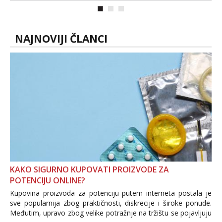
kolegicama (Tina&Natali), razne
kombinacije halteri, haljine, štikle,
samostojeće itd. Nudim svakakva videa
seksa, puš...
NAJNOVIJI ČLANCI
KAKO SIGURNO KUPOVATI PROIZVODE ZA
POTENCIJU ONLINE?
Kupovina proizvoda za potenciju putem interneta postala je
sve popularnija zbog praktičnosti, diskrecije i široke ponude.
Međutim, upravo zbog velike potražnje na tržištu se pojavljuju