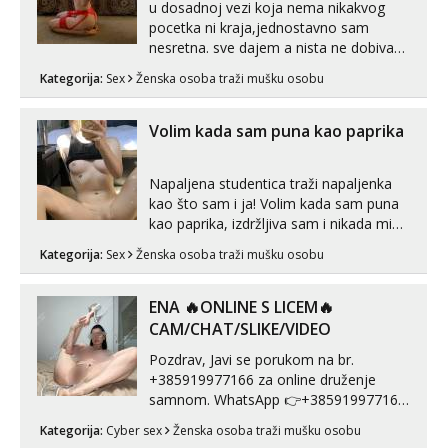
u dosadnoj vezi koja nema nikakvog
pocetka ni kraja,jednostavno sam
nesretna. sve dajem a nista ne dobivam
za uzvrat.trazim muskarca koji ce
Kategorija:
Sex
Ženska osoba traži mušku osobu
zadovoljiti moje potrebe,ne trazim puno
samo malo njeznosti i razumjevanja.
volim njezan seks i njezne poljupce po
Volim kada sam puna kao paprika
tijelu koji me jako pale,obozavam kad
muskar...
Napaljena studentica traži napaljenka
kao što sam i ja! Volim kada sam puna
kao paprika, izdržljiva sam i nikada mi
nije dosta seksa. Volim grubi seks i više
Kategorija:
Sex
Ženska osoba traži mušku osobu
puta dnevno bilo kad i bilo gdje zato se
javi što prije da me isprobaš Klikni na
link ispod i nadji me tamo, cekam te!
ENA 🔥ONLINE S LICEM🔥
CAM/CHAT/SLIKE/VIDEO
Pozdrav, Javi se porukom na br.
+385919977166 za online druženje
samnom. WhatsApp 👉+385919977166
Telegram 👉@enafriedrichkis Radim
Kategorija:
Cyber sex
Ženska osoba traži mušku osobu
videopozive s licem, solo i s partnerom,