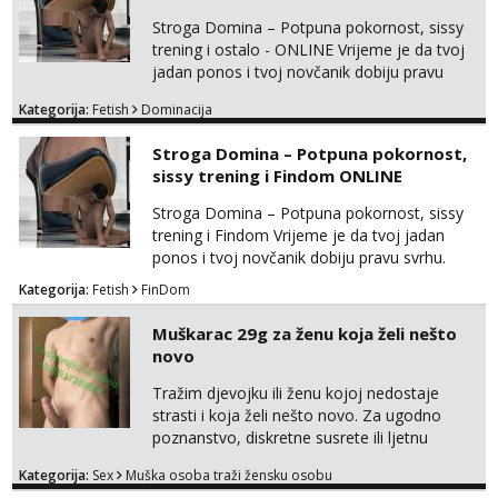
Stroga Domina – Potpuna pokornost, sissy
trening i ostalo - ONLINE Vrijeme je da tvoj
jadan ponos i tvoj novčanik dobiju pravu
svrhu. Inteligentna, hladna i beskompromisna
Kategorija:
Fetish
Dominacija
Domina preuzima potpunu kontrolu nad
tvojim umom i financijama. Zanimaju me
Stroga Domina – Potpuna pokornost,
isključivo ozbiljni, solventni i poslušni subovi
sissy trening i Findom ONLINE
koji žude za strogim zapovijedima, sissy
transformacijom (rublje, elegancija) i
Stroga Domina – Potpuna pokornost, sissy
potpunim psiholo...
trening i Findom Vrijeme je da tvoj jadan
ponos i tvoj novčanik dobiju pravu svrhu.
Inteligentna, hladna i beskompromisna
Kategorija:
Fetish
FinDom
Domina preuzima potpunu kontrolu nad
tvojim umom i financijama. Zanimaju me
Muškarac 29g za ženu koja želi nešto
isključivo ozbiljni, solventni i poslušni subovi
novo
koji žude za strogim zapovijedima, sissy
transformacijom (rublje, elegancija) i
Tražim djevojku ili ženu kojoj nedostaje
potpunim psihološkim treni...
strasti i koja želi nešto novo. Za ugodno
poznanstvo, diskretne susrete ili ljetnu
avanturu. U dobroj sam formi vrlo izdržljiv i
Kategorija:
Sex
Muška osoba traži žensku osobu
uredan. Slobodna ili zauzeta, dobrodošla. Prvi