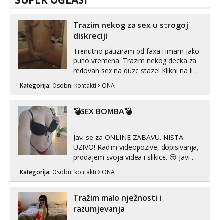
SUPER OGLASI
Trazim nekog za sex u strogoj
diskreciji
Trenutno pauziram od faxa i imam jako
puno vremena. Trazim nekog decka za
redovan sex na duze staze! Klikni na link
ispod i nadji me tamo, cekam te!
Kategorija:
Osobni kontakti
ONA
💣SEX BOMBA💣
Javi se za ONLINE ZABAVU. NISTA
UZIVO! Radim videopozive, dopisivanja,
prodajem svoja videa i slikice. 😚 Javi mi
se porukom na Whatsupp, Viber ili
Kategorija:
Osobni kontakti
ONA
Telegram. +385 91 723 0045
Tražim malo nježnosti i
razumjevanja