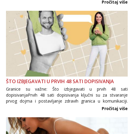
i brojni krivotvoreni proizvodi, nepouzdane internetske
Pročitaj više
trgovine te proizvodi nepoznatog podrijetla. ...
ŠTO IZBJEGAVATI U PRVIH 48 SATI DOPISIVANJA
Granice su važne: Što izbjegavati u prvih 48 sati
dopisivanjaPrvih 48 sati dopisivanja ključni su za stvaranje
prvog dojma i postavljanje zdravih granica u komunikaciji.
Važno je izbjeći prebrzo otkrivanje osobnih ili intimnih
Pročitaj više
informacija, jer nepoznata osoba još nije zaslužila to
povjerenje. Takođe...