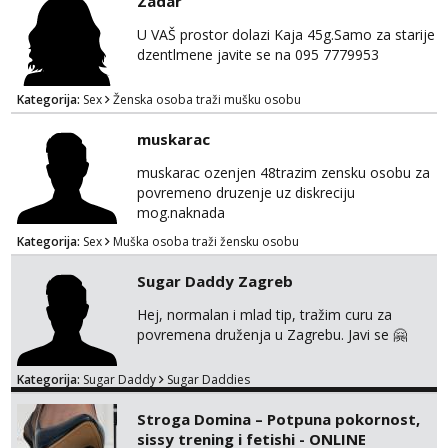
Zadar
U VAŠ prostor dolazi Kaja 45g.Samo za starije
dzentlmene javite se na 095 7779953
Kategorija:
Sex
Ženska osoba traži mušku osobu
muskarac
muskarac ozenjen 48trazim zensku osobu za
povremeno druzenje uz diskreciju
mog.naknada
Kategorija:
Sex
Muška osoba traži žensku osobu
Sugar Daddy Zagreb
Hej, normalan i mlad tip, tražim curu za
povremena druženja u Zagrebu. Javi se 🤗
Kategorija:
Sugar Daddy
Sugar Daddies
Stroga Domina – Potpuna pokornost,
sissy trening i fetishi - ONLINE