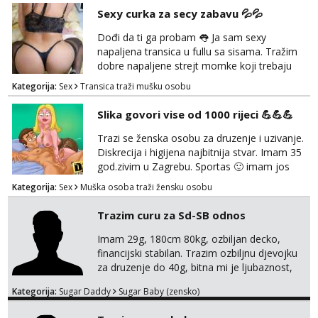
kontakt porukom whatsapp, viber ili SMS,
Sexy curka za secy zabavu 💦💦
kasnije može poziv. Sl. Brod moj prostor
Zagreb i ostatak Hrvatske mobilan !
Dođi da ti ga probam 👅 Ja sam sexy
𝗡𝗮𝗽𝗼𝗺𝗲𝗻𝗮 tražim samo žene...
napaljena transica u fullu sa sisama. Tražim
dobre napaljene strejt momke koji trebaju
diskretno pražnjenje kite. Samo za dobre
Kategorija:
Sex
Transica traži mušku osobu
frajere koji drže do sebe. Imaj neku sliku.
Pozivi i poruke bez slike - nema odgovora.
Slika govori vise od 1000 rijeci 💪💪💪
Pojebi me Poruke WhatsApp: 0998667649
Trazi se ženska osobu za druzenje i uzivanje.
Diskrecija i higijena najbitnija stvar. Imam 35
god.zivim u Zagrebu. Sportas 🙂 imam jos
kondicije 🤣 Za sve informacije i dogovore na
Kategorija:
Sex
Muška osoba traži žensku osobu
mail I molim samo ozbiljne i zainteresirane
😉!! I molim takoder da se ne javljaju muski!!!
Trazim curu za Sd-SB odnos
Pozdrav
Imam 29g, 180cm 80kg, ozbiljan decko,
financijski stabilan. Trazim ozbiljnu djevojku
za druzenje do 40g, bitna mi je ljubaznost,
kemija, atraktivnost. Molim da mi se
Kategorija:
Sugar Daddy
Sugar Baby (zensko)
predstavis sa opisom i slikom, o nagradi
mozemo preko emaila pricat.