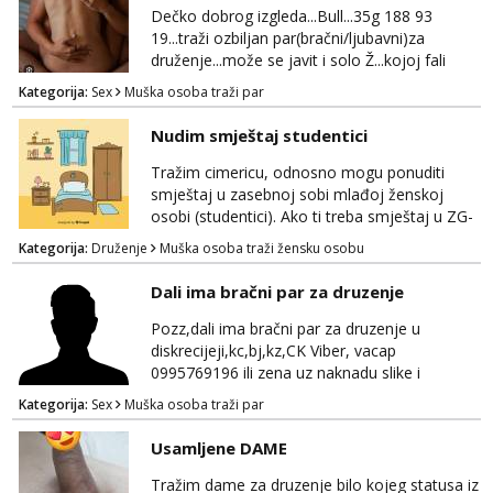
strane.Ajmo uživati i svatko svojim putem
Dečko dobrog izgleda...Bull...35g 188 93
19...traži ozbiljan par(bračni/ljubavni)za
druženje...može se javit i solo Ž...kojoj fali
uzbuđenja i strasti...područje otoka Murtera i
Kategorija:
Sex
Muška osoba traži par
bliža okolica...WhatsApp...Telegram
Nudim smještaj studentici
Tražim cimericu, odnosno mogu ponuditi
smještaj u zasebnoj sobi mlađoj ženskoj
osobi (studentici). Ako ti treba smještaj u ZG-
u, a ne želiš plaćati sobu i tako malo uštedjeti,
Kategorija:
Druženje
Muška osoba traži žensku osobu
javi se na mail.
Dali ima bračni par za druzenje
Pozz,dali ima bračni par za druzenje u
diskrecijeji,kc,bj,kz,CK Viber, vacap
0995769196 ili zena uz naknadu slike i
dopisivanje ne zanima me
Kategorija:
Sex
Muška osoba traži par
Usamljene DAME
Tražim dame za druzenje bilo kojeg statusa iz