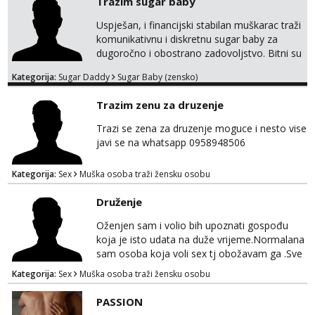
Trazim sugar baby
Uspješan, i financijski stabilan muškarac traži
komunikativnu i diskretnu sugar baby za
dugoročno i obostrano zadovoljstvo. Bitni su
mi kemija, povjerenje, diskrecija i jasan
Kategorija:
Sugar Daddy
Sugar Baby (zensko)
dogovor bez komplikacija. Nagrada
financijska se podrazumjeva. Ako znaš što
Trazim zenu za druzenje
želiš – javi se privatno s kratkim opisom i
fotografijom.
Trazi se zena za druzenje moguce i nesto vise
javi se na whatsapp 0958948506
Kategorija:
Sex
Muška osoba traži žensku osobu
Druženje
Oženjen sam i volio bih upoznati gospođu
koja je isto udata na duže vrijeme.Normalana
sam osoba koja voli sex tj obožavam ga .Sve
ostalo možemo srediti u hodu naravno
Kategorija:
Sex
Muška osoba traži žensku osobu
diskrecija mi je najvažnija.Prostor je moj
.Molim samo normalne osobe bez nekih
PASSION
bonova zahtjeva i traženja novca sa bilo koje