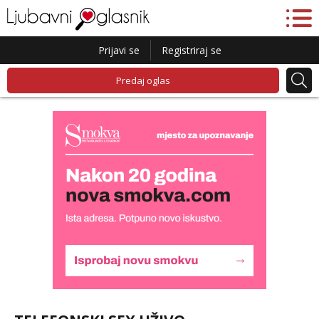
Prijavi se
Registriraj se
Predaj oglas
Alisa
Razgovaram :)
Tel:
064/677-677
- Kod: #106
tel:0,93€ - mob:1,12€ min