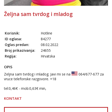
Željna sam tvrdog i mladog
Korisnik:
Hotline
ID oglasa:
84277
Oglas predan:
08.02.2022
Broj prikazivanja:
24655
Regija:
Hrvatska
OPIS
Zeljna sam tvrdog i mladog. Javi mi se na
064/677-677
za
vruce telefonske razgovore. +18
tel:0,46€ - mob:0,63€ min,
KONTAKT