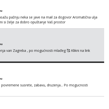
bu
sažu pažnju neka se jave na mail za dogovor Aromatična ulja
ni si želje za dobro opuštanje Vaš prostor
bu
enja van Zagreba , po mogućnosti mlađeg 🥰 Klikni na link
bu
u za povremene susrete, zabavu, druzenja... Po mogucnosti