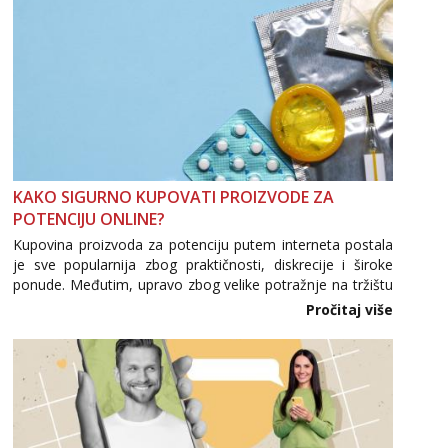
KAKO SIGURNO KUPOVATI PROIZVODE ZA
POTENCIJU ONLINE?
Kupovina proizvoda za potenciju putem interneta postala
je sve popularnija zbog praktičnosti, diskrecije i široke
ponude. Međutim, upravo zbog velike potražnje na tržištu
se pojavljuju i brojni krivotvoreni proizvodi, nepouzdane
Pročitaj više
internetske trgovine te proizvodi nepoznatog podrijetla. ...