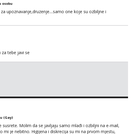
u osobu
za upoznavanje,druzenje....samo one koje su ozbiljne i
u za tebe javi se
u (Gay)
usrete. Molim da se javljaju samo mlađi i ozbiljni na e-mail,
o mi je nebitno. Higijena i diskrecija su mi na prvom mjestu,