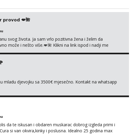
r provod 💋🌺
bu
nu svog života. Ja sam vrlo pozitivna žena i želim da
 može i nešto više.💋🌺 Klikni na link ispod i nadji me
🌹
ivnu mladu djevojku sa 3500€ mjesečno. Kontakt na whatsapp
bu
olis da te iskusan i obdaren muskarac dobrog izgleda primi i
. Cura si van okvira,kinky i poslusna. Idealno 25 godina max