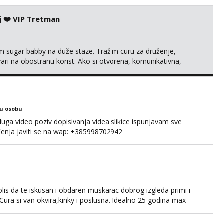
jepotice me ne interesiraju. Stop pederima i slicnima. Stop
m i ukratko o sebi na: naal_naal@yahoo...
j ❤️ VIP Tretman
im sugar babby na duže staze. Tražim curu za druženje,
tvari na obostranu korist. Ako si otvorena, komunikativna,
 markodalic37@gmail.com
ku osobu
luga video poziv dopisivanja videa slikice ispunjavam sve
đenja javiti se na wap: +385998702942
olis da te iskusan i obdaren muskarac dobrog izgleda primi i
. Cura si van okvira,kinky i poslusna. Idealno 25 godina max
jepotice me ne interesiraju. Stop pederima i slicnima. Stop
m i ukratko o sebi na: naal_naal@yaho...