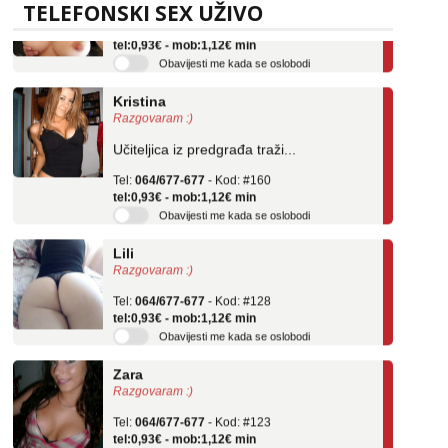
TELEFONSKI SEX UŽIVO
Tel:
064/677-677
- Kod: #69
tel:0,93€ - mob:1,12€ min
Obavijesti me kada se oslobodi
Kristina
Razgovaram :)
Učiteljica iz predgrađa traži...
Tel:
064/677-677
- Kod: #160
tel:0,93€ - mob:1,12€ min
Obavijesti me kada se oslobodi
Lili
Razgovaram :)
Tel:
064/677-677
- Kod: #128
tel:0,93€ - mob:1,12€ min
Obavijesti me kada se oslobodi
Zara
Razgovaram :)
Tel:
064/677-677
- Kod: #123
tel:0,93€ - mob:1,12€ min
Obavijesti me kada se oslobodi