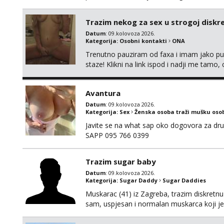
maksimalno držim do izgleda, sportski sam 
Trazim nekog za sex u strogoj diskrec
Datum
: 09.kolovoza 2026.
Kategorija:
Osobni kontakti
ONA
Trenutno pauziram od faxa i imam jako p
staze! Klikni na link ispod i nadji me tamo,
Avantura
Datum
: 09.kolovoza 2026.
Kategorija:
Sex
Ženska osoba traži mušku oso
Javite se na what sap oko dogovora za dru
SAPP 095 766 0399
Trazim sugar baby
Datum
: 09.kolovoza 2026.
Kategorija:
Sugar Daddy
Sugar Daddies
Muskarac (41) iz Zagreba, trazim diskretn
sam, uspjesan i normalan muskarca koji je s
da imas sto ponuditi, javi se s par rijeci 
@GentAnte WA 0955812207