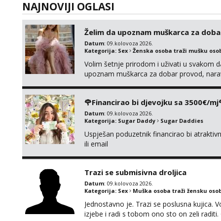
NAJNOVIJI OGLASI
Želim da upoznam muškarca za doba
Datum
: 09.kolovoza 2026.
Kategorija:
Sex
Ženska osoba traži mušku oso
Volim šetnje prirodom i uživati u svakom da
upoznam muškarca za dobar provod, naravno
tamo, cekam te!
🌹Financirao bi djevojku sa 3500€/mj
Datum
: 09.kolovoza 2026.
Kategorija:
Sugar Daddy
Sugar Daddies
Uspješan poduzetnik financirao bi atrakt
ili email
Trazi se submisivna droljica
Datum
: 09.kolovoza 2026.
Kategorija:
Sex
Muška osoba traži žensku oso
Jednostavno je. Trazi se poslusna kujica. V
izjebe i radi s tobom ono sto on zeli raditi