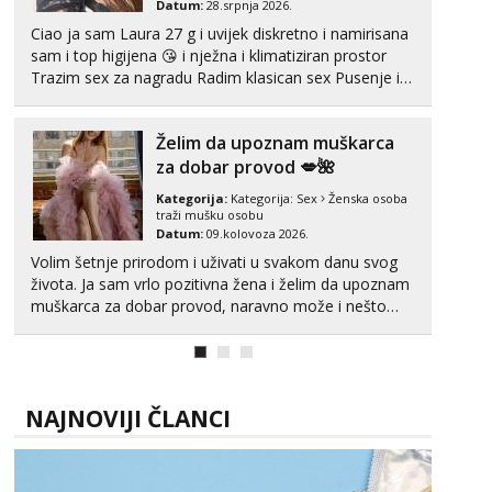
Datum:
28.srpnja 2026.
Ciao ja sam Laura 27 g i uvijek diskretno i namirisana
sam i top higijena 😘 i nježna i klimatiziran prostor
Trazim sex za nagradu Radim klasican sex Pusenje i
gutanje sperme Erotsko rublje imam uvijek Lizati me
mozes i ljubiti po tijelu Iskljucivo neradim analni !!! I
Želim da upoznam muškarca
neljubim se Wha...
za dobar provod 💋🌺
Kategorija:
Kategorija:
Sex
Ženska osoba
traži mušku osobu
Datum:
09.kolovoza 2026.
Volim šetnje prirodom i uživati u svakom danu svog
života. Ja sam vrlo pozitivna žena i želim da upoznam
muškarca za dobar provod, naravno može i nešto
više.💋🌺 Klikni na link ispod i nadji me tamo, cekam
te!
NAJNOVIJI ČLANCI