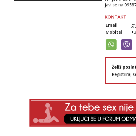
javi se na 0958
KONTAKT
Email
gr
Mobitel
+
Želiš posla
Registriraj s