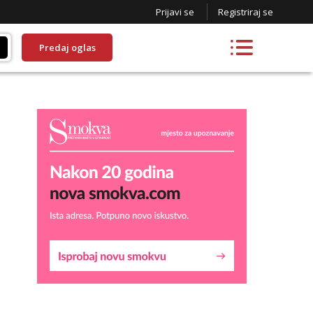
Prijavi se
Registriraj se
Predaj oglas
Liliana
Razgovaram :)