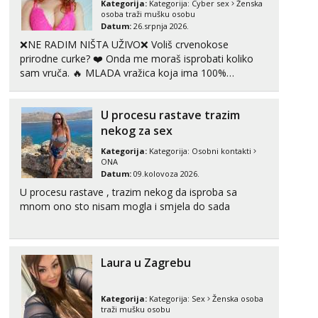
Kategorija:
Kategorija:
Cyber sex
Ženska
Tel:
064/677-677
- Kod: #128
osoba traži mušku osobu
tel:0,93€ - mob:1,12€ min
Datum:
26.srpnja 2026.
Obavijesti me kada se oslobodi
❌NE RADIM NIŠTA UŽIVO❌ Voliš crvenokose
Zara
prirodne curke? ❤️ Onda me moraš isprobati koliko
Razgovaram :)
sam vruča.‎ ️‍🔥 MLADA vražica koja ima 100%
prorodne grudi, 💦 Misli su mi uvijek prljave i u svemu
Tel:
064/677-677
- Kod: #123
vidim samo užitak. 💦 U mojoj raznolikoj ponudi
tel:0,93€ - mob:1,12€ min
U procesu rastave trazim
možeš pranaći nešto po svojoj mjeri. Sexi videa s
Obavijesti me kada se oslobodi
kolegica...
nekog za sex
Anđela
Kategorija:
Kategorija:
Osobni kontakti
Čekam tvoj poziv!
ONA
Datum:
09.kolovoza 2026.
Tel:
064/677-677
- Kod: #142
tel:0,93€ - mob:1,12€ min
U procesu rastave , trazim nekog da isproba sa
mnom ono sto nisam mogla i smjela do sada
Laura u Zagrebu
Kategorija:
Kategorija:
Sex
Ženska osoba
traži mušku osobu