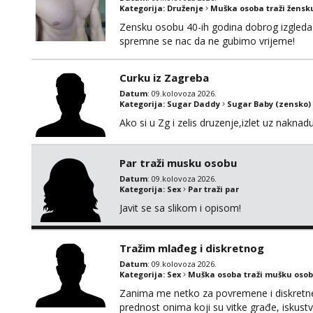
Kategorija:
Druženje
Muška osoba traži žensk
Zensku osobu 40-ih godina dobrog izgleda 
spremne se nac da ne gubimo vrijeme!
Curku iz Zagreba
Datum
: 09.kolovoza 2026.
Kategorija:
Sugar Daddy
Sugar Baby (zensko)
Ako si u Zg i zelis druzenje,izlet uz naknad
Par traži musku osobu
Datum
: 09.kolovoza 2026.
Kategorija:
Sex
Par traži par
Javit se sa slikom i opisom!
Tražim mlađeg i diskretnog
Datum
: 09.kolovoza 2026.
Kategorija:
Sex
Muška osoba traži mušku osob
Zanima me netko za povremene i diskretne s
prednost onima koji su vitke građe, iskustv