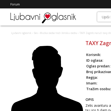
Forum
Ljubavni oglasnik
›
Sex
›
Muška osoba traži žensku osobu
› TAXY Zagreb.naruči taxy di
TAXY Zagr
Korisnik:
ID oglasa:
Oglas predan:
Broj prikaziva
Regija:
Imam:
Tražim osobu
OPIS
Zelis avanturu 
te.i jos ti dam