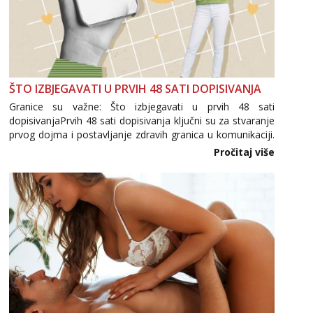
ŠTO IZBJEGAVATI U PRVIH 48 SATI DOPISIVANJA
Granice su važne: Što izbjegavati u prvih 48 sati
dopisivanjaPrvih 48 sati dopisivanja ključni su za stvaranje
prvog dojma i postavljanje zdravih granica u komunikaciji.
Važno je izbjeći prebrzo otkrivanje osobnih ili intimnih
Pročitaj više
informacija, jer nepoznata osoba još nije zaslužila to
povjerenje. Takođe...