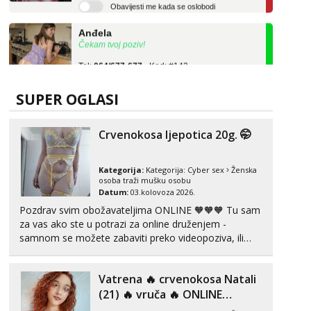
Anđela
Čekam tvoj poziv!
Tel:
064/677-677
- Kod: #142
tel:0,93€ - mob:1,12€ min
Liliana
SUPER OGLASI
Razgovaram :)
Tel:
064/677-677
- Kod: #69
Crvenokosa ljepotica 20g. 🤭
tel:0,93€ - mob:1,12€ min
Obavijesti me kada se oslobodi
Kategorija:
Kategorija:
Cyber sex
Ženska
Kristina
osoba traži mušku osobu
Razgovaram :)
Datum:
03.kolovoza 2026.
Pozdrav svim obožavateljima ONLINE 🧡🧡🧡 Tu sam
Učiteljica iz predgrađa traži...
za vas ako ste u potrazi za online druženjem -
Tel:
064/677-677
- Kod: #160
samnom se možete zabaviti preko videopoziva, ili
tel:0,93€ - mob:1,12€ min
ako vam nisam dovoljna radim i u paru i trojci s
Obavijesti me kada se oslobodi
kolegicama, svaka je drugačija 😉 Radim i vruća
Vatrena ‎️‍🔥 crvenokosa Natali
tipkanja uz slike i hot line pozive. Za vas sam
Lili
pripremila ...
(21) ‎️‍🔥 vruča‎ ️‍🔥 ONLINE
Razgovaram :)
ZABAVA