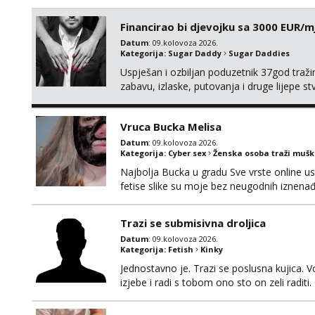
okvirno 40. Nikakve umisljene femy ko fol l
bonovima i slicne gluposti. Javi se sa sliko
Financirao bi djevojku sa 3000 EUR/m
Datum
: 09.kolovoza 2026.
Kategorija:
Sugar Daddy
Sugar Daddies
Uspješan i ozbiljan poduzetnik 37god traž
zabavu, izlaske, putovanja i druge lijepe s
zgodna i atraktivna javi se na moj email:
Vruca Bucka Melisa
Datum
: 09.kolovoza 2026.
Kategorija:
Cyber sex
Ženska osoba traži muš
Najbolja Bucka u gradu Sve vrste online us
fetise slike su moje bez neugodnih iznena
Trazi se submisivna droljica
Datum
: 09.kolovoza 2026.
Kategorija:
Fetish
Kinky
Jednostavno je. Trazi se poslusna kujica. V
izjebe i radi s tobom ono sto on zeli raditi
okvirno 40. Nikakve umisljene femy ko fol l
bonovima i slicne gluposti. Javi se sa sliko