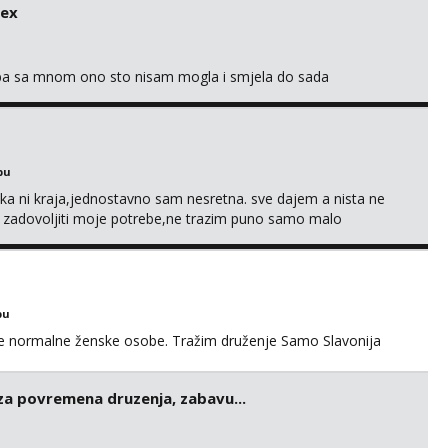
sex
oba sa mnom ono sto nisam mogla i smjela do sada
bu
a ni kraja,jednostavno sam nesretna. sve dajem a nista ne
e zadovoljiti moje potrebe,ne trazim puno samo malo
s i njezne poljupce po tijelu koji me jako pale,obozavam kad
ni na link ispod i nadji me tamo, cekam te!
bu
ke normalne ženske osobe. Tražim druženje Samo Slavonija
 za povremena druzenja, zabavu...