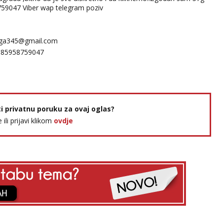
759047 Viber wap telegram poziv
ga345@gmail.com
385958759047
ti privatnu poruku za ovaj oglas?
e ili prijavi klikom
ovdje