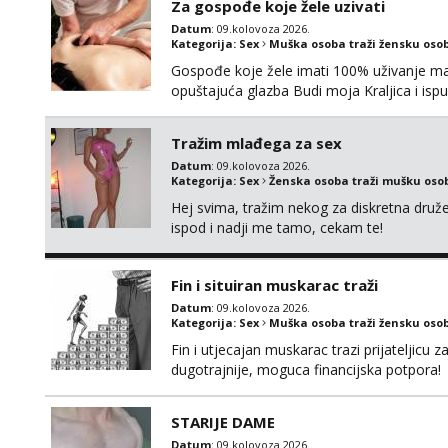
Za gospođe koje žele uzivati
Datum
: 09.kolovoza 2026.
Kategorija:
Sex
Muška osoba traži žensku oso
Gospođe koje žele imati 100% uživanje ma
opuštajuća glazba Budi moja Kraljica i ispu
Tražim mlađega za sex
Datum
: 09.kolovoza 2026.
Kategorija:
Sex
Ženska osoba traži mušku oso
Hej svima, tražim nekog za diskretna druž
ispod i nadji me tamo, cekam te!
Fin i situiran muskarac traži
Datum
: 09.kolovoza 2026.
Kategorija:
Sex
Muška osoba traži žensku oso
Fin i utjecajan muskarac trazi prijateljic
dugotrajnije, moguca financijska potpora!
STARIJE DAME
Datum
: 09.kolovoza 2026.