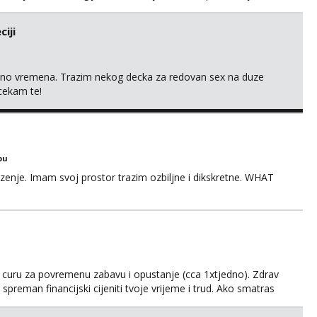
tip.
iji
uno vremena. Trazim nekog decka za redovan sex na duze
 cekam te!
bu
zenje. Imam svoj prostor trazim ozbiljne i dikskretne. WHAT
u curu za povremenu zabavu i opustanje (cca 1xtjedno). Zdrav
preman financijski cijeniti tvoje vrijeme i trud. Ako smatras
o sebi, tome sto trazis/ocekujes i fotkama na; Telegram