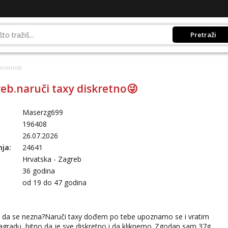
Pretraži
skretno😜
eb.naruči taxy diskretno😜
Maserzg699
196408
26.07.2026
nja:
24641
Hrvatska - Zagreb
36 godina
:
od 19 do 47 godina
a da se nezna?Naruči taxy dođem po tebe upoznamo se i vratim
 nagradu ,bitno da je sve diskretno i da kliknemo..Zgodan sam 37g