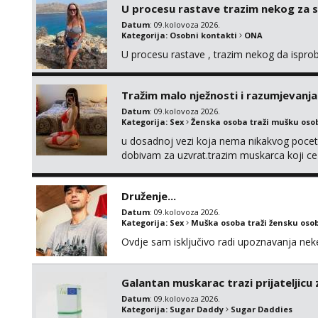
U procesu rastave trazim nekog za 
Datum
: 09.kolovoza 2026.
Kategorija:
Osobni kontakti
ONA
U procesu rastave , trazim nekog da ispr
Tražim malo nježnosti i razumjevanja
Datum
: 09.kolovoza 2026.
Kategorija:
Sex
Ženska osoba traži mušku oso
u dosadnoj vezi koja nema nikakvog pocetk
dobivam za uzvrat.trazim muskarca koji c
njeznosti i razumjevanja. volim njezan sek
muskarac preuzme kontrolu . javi se :) Klik
Druženje...
Datum
: 09.kolovoza 2026.
Kategorija:
Sex
Muška osoba traži žensku oso
Ovdje sam isključivo radi upoznavanja ne
Galantan muskarac trazi prijateljicu
Datum
: 09.kolovoza 2026.
Kategorija:
Sugar Daddy
Sugar Daddies