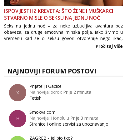
ISPOVIJESTI IZ KREVETA: ŠTO ŽENE I MUŠKARCI
STVARNO MISLE O SEKSU NA JEDNU NOĆ
Seks na jednu noć – za neke uzbudljiva avantura bez
obaveza, za druge emotivna minska polja. Iako živimo u
vremenu kad se o seksu govori otvorenije nego ikad,
tema „jedne noći strasti“ i dalje izaziva burne rasprave. Što
Pročitaj više
zapravo misle žene, a što muškarci? Jesu...
NAJNOVIJI FORUM POSTOVI
Prijatelj i Gacice
Najnovija: xcrox
Prije 2 minuta
X
Fetish
Smokva.com
Najnovija: Honolulu
Prije 3 minuta
H
Stranice i online servisi za upoznavanje
ZAGREB - Jel bio tko?