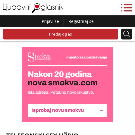
Prijavi se
Registriraj se
Predaj oglas
Liliana
Čekam tvoj poziv!
Tel:
064/677-677
- Kod: #69
tel:0,93€ - mob:1,12€ min