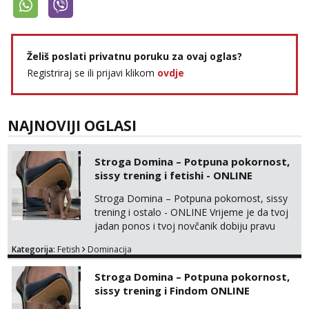
Žana
Razgovaram :)
Tel:
064/677-677
- Kod: #135
tel:0,93€ - mob:1,12€ min
Želiš poslati privatnu poruku za ovaj oglas?
Obavijesti me kada se oslobodi
Registriraj se ili prijavi klikom
ovdje
Lili
Razgovaram :)
NAJNOVIJI OGLASI
Tel:
064/677-677
- Kod: #128
tel:0,93€ - mob:1,12€ min
Obavijesti me kada se oslobodi
Stroga Domina – Potpuna pokornost,
Zara
sissy trening i fetishi - ONLINE
Čekam tvoj poziv!
Stroga Domina – Potpuna pokornost, sissy
Tel:
064/677-677
- Kod: #123
trening i ostalo - ONLINE Vrijeme je da tvoj
tel:0,93€ - mob:1,12€ min
jadan ponos i tvoj novčanik dobiju pravu
svrhu. Inteligentna, hladna i beskompromisna
Anđela
Kategorija:
Fetish
Dominacija
Domina preuzima potpunu kontrolu nad
Čekam tvoj poziv!
tvojim umom i financijama. Zanimaju me
Stroga Domina – Potpuna pokornost,
Tel:
064/677-677
- Kod: #142
isključivo ozbiljni, solventni i poslušni subovi
sissy trening i Findom ONLINE
tel:0,93€ - mob:1,12€ min
koji žude za strogim zapovijedima, sissy
transformacijom (rublje, elegancija) i