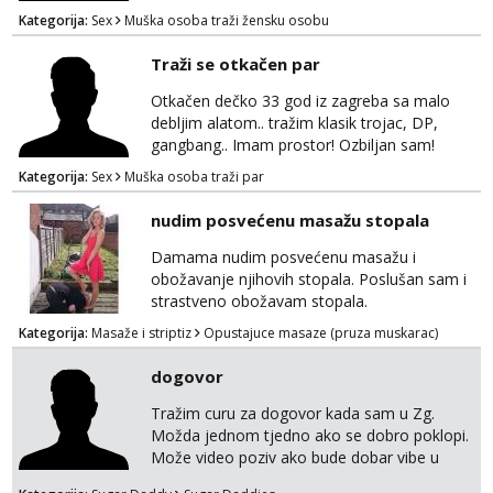
ZAGREB-okolica. Javite se na whatsapp viber
Kategorija:
Sex
Muška osoba traži žensku osobu
sms 0995323582
Traži se otkačen par
Otkačen dečko 33 god iz zagreba sa malo
debljim alatom.. tražim klasik trojac, DP,
gangbang.. Imam prostor! Ozbiljan sam!
Kondomi i higijena od mene zajamceni :)
Kategorija:
Sex
Muška osoba traži par
Može i normalna dama/cura koja voli
swingati! :) 0924510862
nudim posvećenu masažu stopala
Damama nudim posvećenu masažu i
obožavanje njihovih stopala. Poslušan sam i
strastveno obožavam stopala.
Kategorija:
Masaže i striptiz
Opustajuce masaze (pruza muskarac)
dogovor
Tražim curu za dogovor kada sam u Zg.
Možda jednom tjedno ako se dobro poklopi.
Može video poziv ako bude dobar vibe u
porukama jer me zanimaju samo konkretne