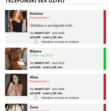
TELEFONSKI SEX UŽIVO
Kristina
Razgovaram :)
Učiteljica iz predgrađa traži...
Tel:
064/677-677
- Kod: #160
tel:0,93€ - mob:1,12€ min
Obavijesti me kada se oslobodi
Biljana
Čekam tvoj poziv!
Tel:
064/677-677
- Kod: #132
tel:0,93€ - mob:1,12€ min
Alisa
Razgovaram :)
Tel:
064/677-677
- Kod: #106
tel:0,93€ - mob:1,12€ min
Obavijesti me kada se oslobodi
Žana
Razgovaram :)