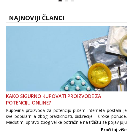
😉 Radim i vruća tipkanja uz slike i hot
line pozive. Za vas sam pripremila ...
NAJNOVIJI ČLANCI
KAKO SIGURNO KUPOVATI PROIZVODE ZA
POTENCIJU ONLINE?
Kupovina proizvoda za potenciju putem interneta postala je
sve popularnija zbog praktičnosti, diskrecije i široke ponude.
Međutim, upravo zbog velike potražnje na tržištu se pojavljuju
i brojni krivotvoreni proizvodi, nepouzdane internetske
Pročitaj više