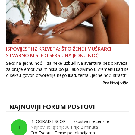
ISPOVIJESTI IZ KREVETA: ŠTO ŽENE I MUŠKARCI
STVARNO MISLE O SEKSU NA JEDNU NOĆ
Seks na jednu noć – za neke uzbudljiva avantura bez obaveza,
za druge emotivna minska polja. Iako živimo u vremenu kad se
o seksu govori otvorenije nego ikad, tema „jedne noći strasti“ i
dalje izaziva burne rasprave. Što zapravo misle žene, a što
Pročitaj više
muškarci? Jesu...
NAJNOVIJI FORUM POSTOVI
BEOGRAD ESCORT - Iskustva i recenzije
Najnovija: Igranje90
Prije 2 minuta
I
Cro Escort - Teme po lokacijama