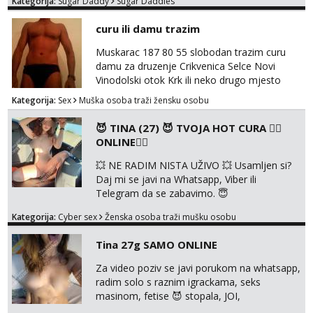
Kategorija:
Sugar Daddy
Sugar Daddies
ponude. Moje preference su duga kosa, do
50ak kg, 165-175cm, oko 25g i da nisi pušač.
curu ili damu trazim
Eventualne iznimke mogu biti zbog dobre
osobnosti i iskrene komunikacije. Tg:
Muskarac 187 80 55 slobodan trazim curu
@m49229
damu za druzenje Crikvenica Selce Novi
Vinodolski otok Krk ili neko drugo mjesto
Kategorija:
Sex
Muška osoba traži žensku osobu
😈 TINA (27) 😈 TVOJA HOT CURA ❤️‍🔥
ONLINE❤️‍🔥
💥 NE RADIM NISTA UŽIVO 💥 Usamljen si?
Daj mi se javi na Whatsapp, Viber ili
Telegram da se zabavimo. 😇
+385919123322 Možemo zajedno na
Kategorija:
Cyber sex
Ženska osoba traži mušku osobu
videopoziv ili se možemo dopisivati uz slanje
sexi slikica. 🤫 Prodajem svoje gole slike,
Tina 27g SAMO ONLINE
videa, gacice i carapice 🤑 🤬 NE RADIM
UŽIVO🤬 🤬 NE RADIM UŽIVO🤬 🤬 NE
Za video poziv se javi porukom na whatsapp,
RADIM UŽIVO🤬 🤬 NE RADIM UŽIVO🤬 🤬
radim solo s raznim igrackama, seks
NE RADIM UŽIVO🤬...
masinom, fetise 😈 stopala, JOI,
dominacija..ili kako god voliš 😉 Slike s licem