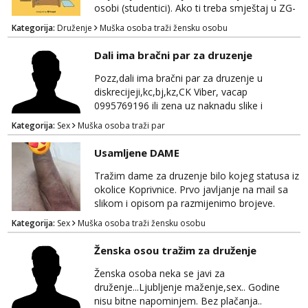
osobi (studentici). Ako ti treba smještaj u ZG-
u, a ne želiš plaćati sobu i tako malo uštedjeti,
Kategorija:
Druženje
Muška osoba traži žensku osobu
javi se na mail.
Dali ima bračni par za druzenje
Pozz,dali ima bračni par za druzenje u
diskrecijeji,kc,bj,kz,CK Viber, vacap
0995769196 ili zena uz naknadu slike i
dopisivanje ne zanima me
Kategorija:
Sex
Muška osoba traži par
Usamljene DAME
Tražim dame za druzenje bilo kojeg statusa iz
okolice Koprivnice. Prvo javljanje na mail sa
slikom i opisom pa razmijenimo brojeve.
Muski i bonovi STOP.
Kategorija:
Sex
Muška osoba traži žensku osobu
Ženska osou tražim za druženje
Ženska osoba neka se javi za
druženje...Ljubljenje maženje,sex.. Godine
nisu bitne napominjem. Bez plačanja..