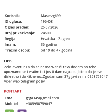
Tel:
064/677-677
- Kod: #69
tel:0,93€ - mob:1,12€ min
Korisnik:
Maserzg699
Kristina
ID oglasa:
196408
Razgovaram :)
Oglas predan:
26.07.2026
Učiteljica iz predgrađa traži...
Broj prikazivanja:
24600
Regija:
Hrvatska - Zagreb
Tel:
064/677-677
- Kod: #160
tel:0,93€ - mob:1,12€ min
Imam:
36 godina
Obavijesti me kada se oslobodi
Tražim osobu:
od 19 do 47 godina
Biljana
OPIS
Čekam tvoj poziv!
Zelis avanturu a da se nezna?Naruči taxy dođem po tebe
Tel:
064/677-677
- Kod: #132
upoznamo se i vratim te.i jos ti dam nagradu ,bitno da je sve
tel:0,93€ - mob:1,12€ min
diskretno i da kliknemo..Zgodan sam 37g javi se na 0958759047
Viber wap telegram poziv
Alisa
Razgovaram :)
KONTAKT
Tel:
064/677-677
- Kod: #106
Email
grga345@gmail.com
tel:0,93€ - mob:1,12€ min
Mobitel
+385958759047
Obavijesti me kada se oslobodi