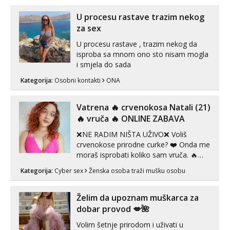
U procesu rastave trazim nekog
za sex
U procesu rastave , trazim nekog da
isproba sa mnom ono sto nisam mogla
i smjela do sada
Kategorija:
Osobni kontakti
ONA
Vatrena ‎️‍🔥 crvenokosa Natali (21)
‎️‍🔥 vruča‎ ️‍🔥 ONLINE ZABAVA
❌NE RADIM NIŠTA UŽIVO❌ Voliš
crvenokose prirodne curke? ❤️ Onda me
moraš isprobati koliko sam vruča.‎ ️‍🔥
MLADA vražica koja ima 100%
Kategorija:
Cyber sex
Ženska osoba traži mušku osobu
prorodne grudi, 💦 Misli su mi uvijek
prljave i u svemu vidim samo užitak. 💦
U mojoj raznolikoj ponudi možeš
Želim da upoznam muškarca za
pranaći nešto po svojoj mjeri. Sexi videa
dobar provod 💋🌺
s kolegica...
Volim šetnje prirodom i uživati u