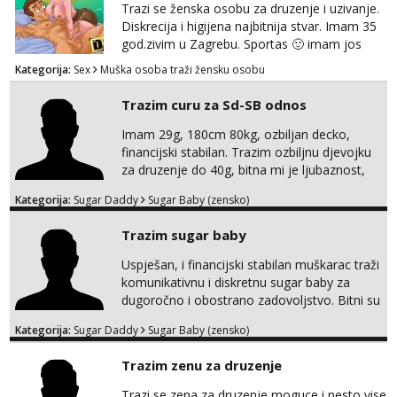
Trazi se ženska osobu za druzenje i uzivanje.
Diskrecija i higijena najbitnija stvar. Imam 35
god.zivim u Zagrebu. Sportas 🙂 imam jos
kondicije 🤣 Za sve informacije i dogovore na
Kategorija:
Sex
Muška osoba traži žensku osobu
mail I molim samo ozbiljne i zainteresirane
😉!! I molim takoder da se ne javljaju muski!!!
Trazim curu za Sd-SB odnos
Pozdrav
Imam 29g, 180cm 80kg, ozbiljan decko,
financijski stabilan. Trazim ozbiljnu djevojku
za druzenje do 40g, bitna mi je ljubaznost,
kemija, atraktivnost. Molim da mi se
Kategorija:
Sugar Daddy
Sugar Baby (zensko)
predstavis sa opisom i slikom, o nagradi
mozemo preko emaila pricat.
Trazim sugar baby
Uspješan, i financijski stabilan muškarac traži
komunikativnu i diskretnu sugar baby za
dugoročno i obostrano zadovoljstvo. Bitni su
mi kemija, povjerenje, diskrecija i jasan
Kategorija:
Sugar Daddy
Sugar Baby (zensko)
dogovor bez komplikacija. Nagrada
financijska se podrazumjeva. Ako znaš što
Trazim zenu za druzenje
želiš – javi se privatno s kratkim opisom i
fotografijom.
Trazi se zena za druzenje moguce i nesto vise