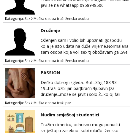
javi se na whatsapp 0958948506
Kategorija:
Sex
Muška osoba traži žensku osobu
Druženje
Oženjen sam i volio bih upoznati gospođu
koja je isto udata na duže vrijeme.Normalana
sam osoba koja voli sex tj obožavam ga .Sve
ostalo možemo srediti u hodu naravno
Kategorija:
Sex
Muška osoba traži žensku osobu
diskrecija mi je najvažnija.Prostor je moj
.Molim samo normalne osobe bez nekih
PASSION
bonova zahtjeva i traženja novca sa bilo koje
strane.Ajmo uživati i svatko svojim putem
Dečko dobrog izgleda...Bull...35g 188 93
19...traži ozbiljan par(bračni/ljubavni)za
druženje...može se javit i solo Ž...kojoj fali
uzbuđenja i strasti...područje otoka Murtera i
Kategorija:
Sex
Muška osoba traži par
bliža okolica...WhatsApp...Telegram
Nudim smještaj studentici
Tražim cimericu, odnosno mogu ponuditi
smještaj u zasebnoj sobi mlađoj ženskoj