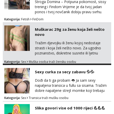
Stroga Domina – Potpuna pokornost, sissy
potpunim psiholo...
trening i Findom Vrijeme je da tvoj jadan
ponos i tvoj novčanik dobiju pravu svrhu.
Inteligentna, hladna i beskompromisna
Kategorija:
Fetish
FinDom
Domina preuzima potpunu kontrolu nad
tvojim umom i financijama. Zanimaju me
Muškarac 29g za ženu koja želi nešto
isključivo ozbiljni, solventni i poslušni subovi
novo
koji žude za strogim zapovijedima, sissy
transformacijom (rublje, elegancija) i
Tražim djevojku ili ženu kojoj nedostaje
potpunim psihološkim treni...
strasti i koja želi nešto novo. Za ugodno
poznanstvo, diskretne susrete ili ljetnu
avanturu. U dobroj sam formi vrlo izdržljiv i
Kategorija:
Sex
Muška osoba traži žensku osobu
uredan. Slobodna ili zauzeta, dobrodošla. Prvi
kontakt porukom whatsapp, viber ili SMS,
Sexy curka za secy zabavu 💦💦
kasnije može poziv. Sl. Brod moj prostor
Zagreb i ostatak Hrvatske mobilan !
Dođi da ti ga probam 👅 Ja sam sexy
𝗡𝗮𝗽𝗼𝗺𝗲𝗻𝗮 tražim samo žene...
napaljena transica u fullu sa sisama. Tražim
dobre napaljene strejt momke koji trebaju
diskretno pražnjenje kite. Samo za dobre
Kategorija:
Sex
Transica traži mušku osobu
frajere koji drže do sebe. Imaj neku sliku.
Pozivi i poruke bez slike - nema odgovora.
Slika govori vise od 1000 rijeci 💪💪💪
Pojebi me Poruke WhatsApp: 0998667649