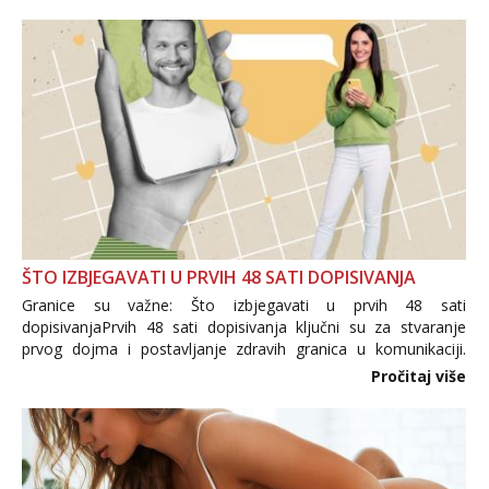
trgovine te proizvodi nepoznatog podrijetla. ...
ŠTO IZBJEGAVATI U PRVIH 48 SATI DOPISIVANJA
Granice su važne: Što izbjegavati u prvih 48 sati
dopisivanjaPrvih 48 sati dopisivanja ključni su za stvaranje
prvog dojma i postavljanje zdravih granica u komunikaciji.
Važno je izbjeći prebrzo otkrivanje osobnih ili intimnih
Pročitaj više
informacija, jer nepoznata osoba još nije zaslužila to
povjerenje. Takođe...