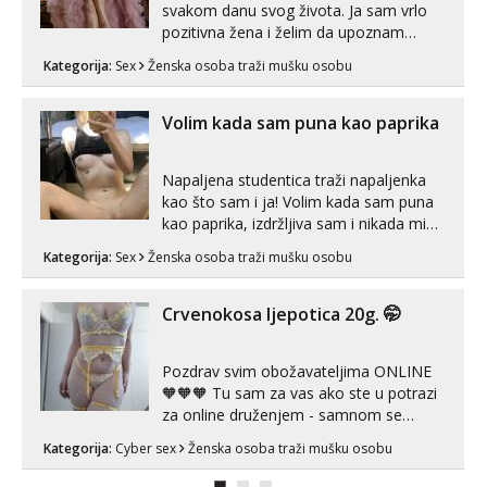
svakom danu svog života. Ja sam vrlo
pozitivna žena i želim da upoznam
muškarca za dobar provod, naravno
Kategorija:
Sex
Ženska osoba traži mušku osobu
može i nešto više.💋🌺 Klikni na link
ispod i nadji me tamo, cekam te!
Volim kada sam puna kao paprika
Napaljena studentica traži napaljenka
kao što sam i ja! Volim kada sam puna
kao paprika, izdržljiva sam i nikada mi
nije dosta seksa. Volim grubi seks i više
Kategorija:
Sex
Ženska osoba traži mušku osobu
puta dnevno bilo kad i bilo gdje zato se
javi što prije da me isprobaš Klikni na
link ispod i nadji me tamo, cekam te!
Crvenokosa ljepotica 20g. 🤭
Pozdrav svim obožavateljima ONLINE
🧡🧡🧡 Tu sam za vas ako ste u potrazi
za online druženjem - samnom se
možete zabaviti preko videopoziva, ili
Kategorija:
Cyber sex
Ženska osoba traži mušku osobu
ako vam nisam dovoljna radim i u paru i
trojci s kolegicama, svaka je drugačija