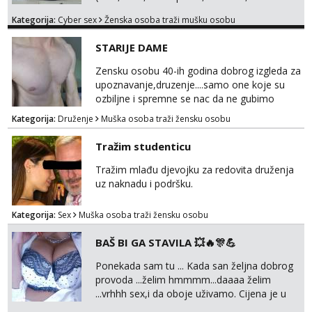
ispunjavanje zelja raznih i fetisa)💦 Slike na
Kategorija:
Cyber sex
Ženska osoba traži mušku osobu
oglasu su MOJE❗ Instagram:
@MagdalenaMagyy Javite mi se porukom na
STARIJE DAME
TELEGRAM: @MagdalenaMagy 👈
(ODGOVARAM JAKO BRZO TU I TU PISITE
Zensku osobu 40-ih godina dobrog izgleda za
AKO STE ZA ZABAVU)🔥 Moguće
upoznavanje,druzenje....samo one koje su
verifkovanje prije zabave✅ JAVI MI SE I
ozbiljne i spremne se nac da ne gubimo
ISPUNI SVOJE NAJVECE FANTAZIJE😈 CEKA...
vrijeme!
Kategorija:
Druženje
Muška osoba traži žensku osobu
Tražim studenticu
Tražim mlađu djevojku za redovita druženja
uz naknadu i podršku.
Kategorija:
Sex
Muška osoba traži žensku osobu
BAŠ BI GA STAVILA 💥🔥🎊💪
Ponekada sam tu ... Kada san željna dobrog
provoda ...želim hmmmm...daaaa želim
...vrhhh sex,i da oboje uživamo. Cijena je u
skladu sa time . TVOJ PROSTOR U ZAGREBU