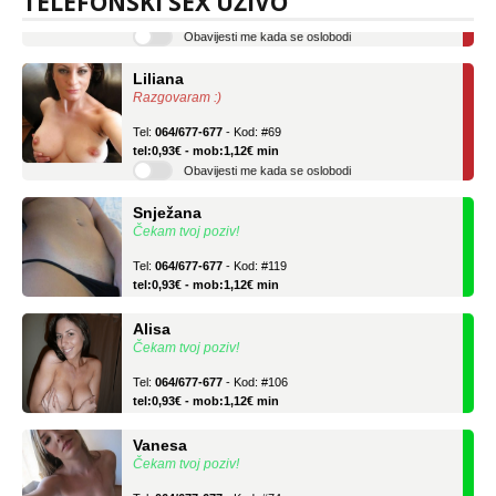
TELEFONSKI SEX UŽIVO
Obavijesti me kada se oslobodi
Liliana
Razgovaram :)
Tel:
064/677-677
- Kod: #69
tel:0,93€ - mob:1,12€ min
Obavijesti me kada se oslobodi
Snježana
Čekam tvoj poziv!
Tel:
064/677-677
- Kod: #119
tel:0,93€ - mob:1,12€ min
Alisa
Čekam tvoj poziv!
Tel:
064/677-677
- Kod: #106
tel:0,93€ - mob:1,12€ min
Vanesa
Čekam tvoj poziv!
Tel:
064/677-677
- Kod: #74