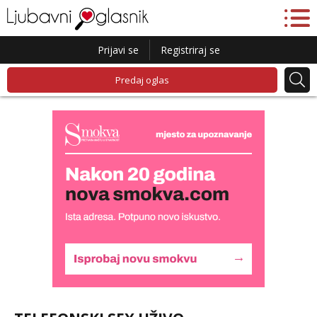
Prijavi se
Registriraj se
Predaj oglas
Lucija
Razgovaram :)
Tel:
064/677-677
- Kod: #136
tel:0,93€ - mob:1,12€ min