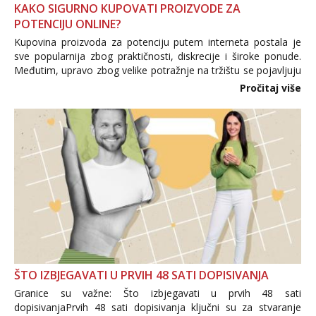
KAKO SIGURNO KUPOVATI PROIZVODE ZA
POTENCIJU ONLINE?
Kupovina proizvoda za potenciju putem interneta postala je
sve popularnija zbog praktičnosti, diskrecije i široke ponude.
Međutim, upravo zbog velike potražnje na tržištu se pojavljuju
i brojni krivotvoreni proizvodi, nepouzdane internetske
Pročitaj više
trgovine te proizvodi nepoznatog podrijetla. ...
ŠTO IZBJEGAVATI U PRVIH 48 SATI DOPISIVANJA
Granice su važne: Što izbjegavati u prvih 48 sati
dopisivanjaPrvih 48 sati dopisivanja ključni su za stvaranje