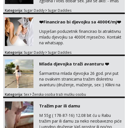
zgodna i voliš dobar sex. Javi se ako: - imaš
do 25 godina - imaš do 65 kg - imaš dugu
Kategorija:
Sugar Daddy
Sugar Daddies
kosu - se dobro ljubiš - si fleksibilna s
vremenom (jer ga nemam previše) i
❤️Financirao bi djevojku sa 4000€/mj❤️
dostupna radnim danom (vikendi i noći su za
obitelj) - vodiš brigu o zdravlju i koristiš
Uspješan poduzetnik financirao bi atraktivnu
zaštitu Ne javljajte se: - debele - frajeri i
mladu djevojku sa 4000€ mjesečno. Kontakt
paro...
na whatsapp.
Kategorija:
Sugar Daddy
Sugar Daddies
Mlada djevojka traži avanturu ❤️
Šarmantna mlada djevojka 26 god. prvi put
na ovakvim stranicama tražim diskretnu
avanturu (druženje, maženje, sex :) Klikni na
link ispod i nadji me tamo, cekam te!
Kategorija:
Sex
Ženska osoba traži mušku osobu
Tražim par ili damu
M 55g ( 178-87-16) 12.08 bit ću u Rabu
tražim par ili damu za neko neobavezno piće
I ugodno druženje Vaš prostor ili noćno