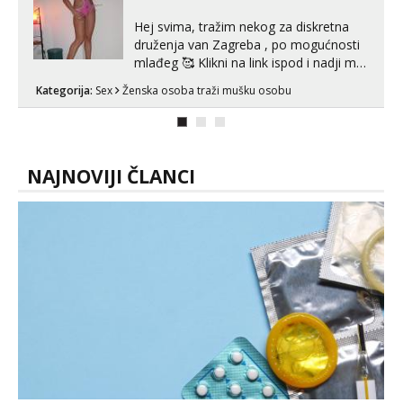
Hej svima, tražim nekog za diskretna
druženja van Zagreba , po mogućnosti
mlađeg 🥰 Klikni na link ispod i nadji me
tamo, cekam te!
Kategorija:
Sex
Ženska osoba traži mušku osobu
NAJNOVIJI ČLANCI