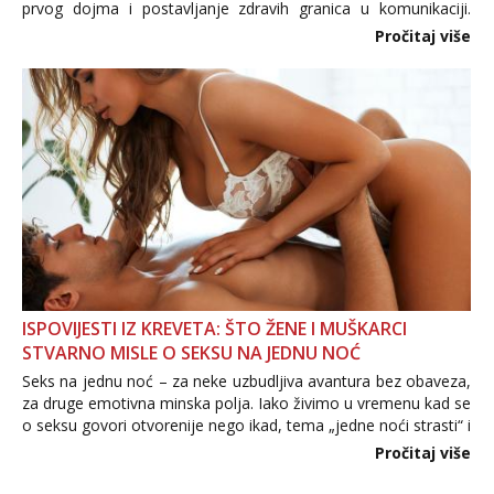
prvog dojma i postavljanje zdravih granica u komunikaciji.
Važno je izbjeći prebrzo otkrivanje osobnih ili intimnih
Pročitaj više
informacija, jer nepoznata osoba još nije zaslužila to
povjerenje. Takođe...
ISPOVIJESTI IZ KREVETA: ŠTO ŽENE I MUŠKARCI
STVARNO MISLE O SEKSU NA JEDNU NOĆ
Seks na jednu noć – za neke uzbudljiva avantura bez obaveza,
za druge emotivna minska polja. Iako živimo u vremenu kad se
o seksu govori otvorenije nego ikad, tema „jedne noći strasti“ i
dalje izaziva burne rasprave. Što zapravo misle žene, a što
Pročitaj više
muškarci? Jesu...