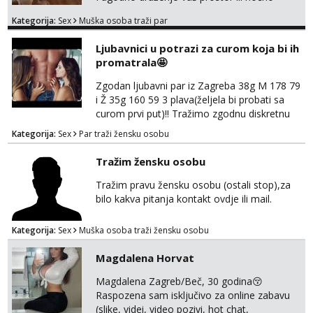
kupanje na osamoj plaži Kontakt
Kategorija:
Sex
Muška osoba traži par
trata.vrh@gmail.com
Ljubavnici u potrazi za curom koja bi ih
promatrala🤩
Zgodan ljubavni par iz Zagreba 38g M 178 79
i Ž 35g 160 59 3 plava(željela bi probati sa
curom prvi put)!! Tražimo zgodnu diskretnu
curu koja bi nas promatrala dok imamo
Kategorija:
Sex
Par traži žensku osobu
žestok odnos. Može se pridruziti ali i ne
mora.Bitno da uzivamo diskretno anonimno
Tražim žensku osobu
bez upoznavanja puno.Sliku mozemo
razmjeniti,ali najbolje uzivo se upoznati. Na
Tražim pravu žensku osobu (ostali stop),za
goo smo do 15.8 poslije tog mozemo se
bilo kakva pitanja kontakt ovdje ili mail.
druziti,javi se na mail il...
Kategorija:
Sex
Muška osoba traži žensku osobu
Magdalena Horvat
Magdalena Zagreb/Beč, 30 godina😚
Raspozena sam isključivo za online zabavu
(slike, videi, video pozivi, hot chat,