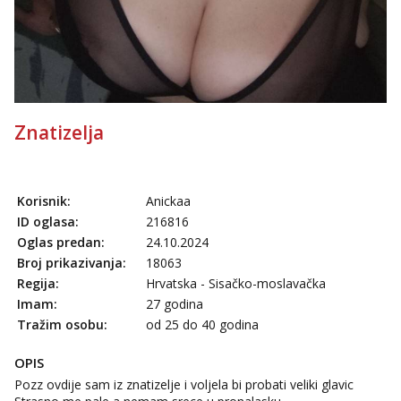
Lucija
Razgovaram :)
Tel:
064/677-677
- Kod: #136
tel:0,93€ - mob:1,12€ min
Obavijesti me kada se oslobodi
Liliana
Znatizelja
Razgovaram :)
Tel:
064/677-677
- Kod: #69
tel:0,93€ - mob:1,12€ min
Obavijesti me kada se oslobodi
Korisnik:
Anickaa
ID oglasa:
216816
Snježana
Oglas predan:
24.10.2024
Čekam tvoj poziv!
Broj prikazivanja:
18063
Tel:
064/677-677
- Kod: #119
Regija:
Hrvatska - Sisačko-moslavačka
tel:0,93€ - mob:1,12€ min
Imam:
27 godina
Alisa
Tražim osobu:
od 25 do 40 godina
Čekam tvoj poziv!
OPIS
Tel:
064/677-677
- Kod: #106
tel:0,93€ - mob:1,12€ min
Pozz ovdije sam iz znatizelje i voljela bi probati veliki glavic