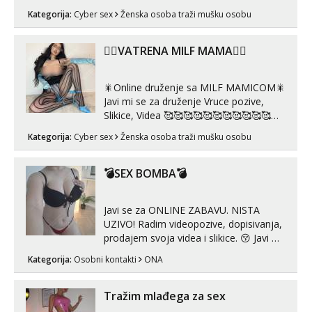
Whatsapp). 🤙 NE javljaj se na uzivo.
Kategorija:
Cyber sex
Ženska osoba traži mušku osobu
Hvala.
❤️‍🔥VATRENA MILF MAMA❤️‍🔥
🎇Online druženje sa MILF MAMICOM🎇
Javi mi se za druženje Vruce pozive,
Slikice, Videa 🥰🥰🥰🥰🥰🥰🥰🥰🥰🥰🥰🥰
🥰 Solo ili sa partnerom ili kolegicama
Kategorija:
Cyber sex
Ženska osoba traži mušku osobu
Javi mi se porukom WhatsApp ili
Telegram WhatsApp 👉+385919977166
Telegram 👉@enafriedrichkis 🤬NE
💣SEX BOMBA💣
RADIM SASTANKE I DRUZENJA UZIVO
🤬...
Javi se za ONLINE ZABAVU. NISTA
UZIVO! Radim videopozive, dopisivanja,
prodajem svoja videa i slikice. 😚 Javi mi
se porukom na Whatsupp, Viber ili
Kategorija:
Osobni kontakti
ONA
Telegram. +385 91 723 0045
Tražim mlađega za sex