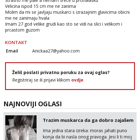
Strasno me pale a nemam srece u pronalasku
Vanesa
Velicina ispod 15 cm me ne zanima
Čekam tvoj poziv!
Molim da mi se javljaju muskarci s izrazajnim glavicima obicni
me ne zanimaju hvala
Tel:
064/677-677
- Kod: #74
Imam 27 god velike grudi kao sto se vidi na slici i velikom i
tel:0,93€ - mob:1,12€ min
prcastom guzom
Anita
KONTAKT
Čekam tvoj poziv!
Email
Anickaa27@yahoo.com
Tel:
064/677-677
- Kod: #87
tel:0,93€ - mob:1,12€ min
Zara
Želiš poslati privatnu poruku za ovaj oglas?
Čekam tvoj poziv!
Registriraj se ili prijavi klikom
ovdje
Tel:
064/677-677
- Kod: #123
tel:0,93€ - mob:1,12€ min
NAJNOVIJI OGLASI
Anđela
Čekam tvoj poziv!
Tel:
064/677-677
- Kod: #142
Trazim muskarca da ga dobro zajašem
tel:0,93€ - mob:1,12€ min
Ima jedna stara izreka: moras jahati puno
konja da bi nasla onog pravoga. Jesi li ti moj
Mira