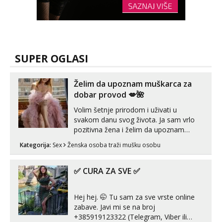
SUPER OGLASI
Želim da upoznam muškarca za
dobar provod 💋🌺
Volim šetnje prirodom i uživati u
svakom danu svog života. Ja sam vrlo
pozitivna žena i želim da upoznam
muškarca za dobar provod, naravno
Kategorija:
Sex
Ženska osoba traži mušku osobu
može i nešto više.💋🌺 Klikni na link
ispod i nadji me tamo, cekam te!
✅ CURA ZA SVE ✅
Hej hej. 🤭 Tu sam za sve vrste online
zabave. Javi mi se na broj
+385919123322 (Telegram, Viber ili