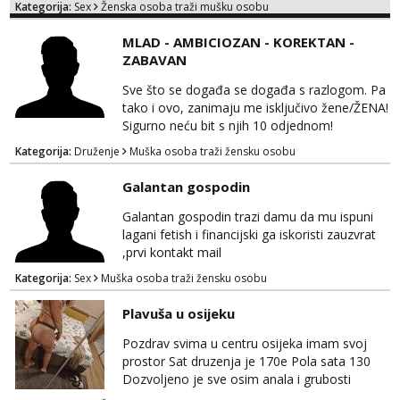
Kategorija:
Sex
Ženska osoba traži mušku osobu
Procjeni jesi li ti taj .?! Ja bi jednog ali
kvalitetnog. Prirodne veće grudi i prcasta
MLAD - AMBICIOZAN - KOREKTAN -
guza ... Javi se 🔥Samo na mail.
ZABAVAN
Sve što se događa se događa s razlogom. Pa
tako i ovo, zanimaju me isključivo žene/ŽENA!
Sigurno neću bit s njih 10 odjednom!
Kategorija:
Druženje
Muška osoba traži žensku osobu
Galantan gospodin
Galantan gospodin trazi damu da mu ispuni
lagani fetish i financijski ga iskoristi zauzvrat
,prvi kontakt mail
Kategorija:
Sex
Muška osoba traži žensku osobu
Plavuša u osijeku
Pozdrav svima u centru osijeka imam svoj
prostor Sat druzenja je 170e Pola sata 130
Dozvoljeno je sve osim anala i grubosti
Prodajem i svoja videa ako nekog zanima Za