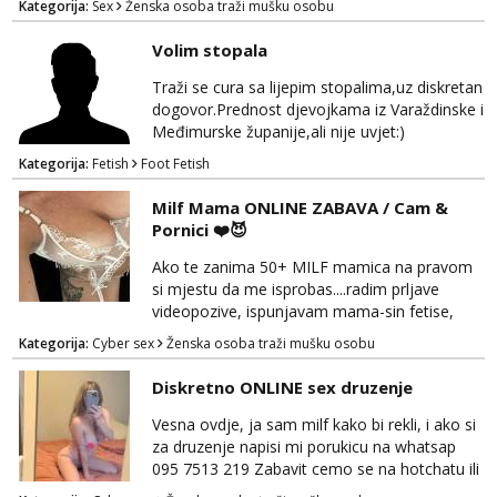
Kategorija:
Sex
Ženska osoba traži mušku osobu
dogovor javite se na wocap 0919282417
Volim stopala
Traži se cura sa lijepim stopalima,uz diskretan
dogovor.Prednost djevojkama iz Varaždinske i
Međimurske županije,ali nije uvjet:)
Kategorija:
Fetish
Foot Fetish
Milf Mama ONLINE ZABAVA / Cam &
Pornici ❤️😈
Ako te zanima 50+ MILF mamica na pravom
si mjestu da me isprobas....radim prljave
videopozive, ispunjavam mama-sin fetise,
dominacija, hotchat, saljem ti svoje gole
Kategorija:
Cyber sex
Ženska osoba traži mušku osobu
slikice i videe ako zelis, a mozes i dobiti gacice
od mamice ako me zamolis... 🔥🫦 NE RADIM
Diskretno ONLINE sex druzenje
UZIVO...Javi se na wapp 091 548 3275,
mamica te ceka da ispunim sve tvoje zelje 😽
Vesna ovdje, ja sam milf kako bi rekli, i ako si
za druzenje napisi mi porukicu na whatsap
095 7513 219 Zabavit cemo se na hotchatu ili
videopozivu a saljem i gacice i gole slikice :)