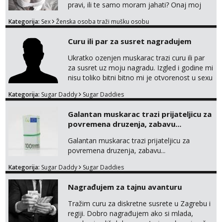
Čekam tvoj poziv!
pravi, ili te samo moram jahati? Onaj moj
bivsi je bio samo konj hahahahah Klikni niže
Tel:
064/677-677
- Kod: #72
Kategorija:
Sex
Ženska osoba traži mušku osobu
na sexdater link i javi mi se tamo....
tel:0,93€ - mob:1,12€ min
Curu ili par za susret nagradujem
Ukratko ozenjen muskarac trazi curu ili par
za susret uz moju nagradu. Izgled i godine mi
nisu toliko bitni bitno mi je otvorenost u sexu
i bez previse tabooa . Molim ozbiljne da se
Kategorija:
Sugar Daddy
Sugar Daddies
jave na mail . Molim ako je moguce prvi mail
sa slikom ili opisom i otkud ste . Javite se
Galantan muskarac trazi prijateljicu za
necete pozalit
povremena druzenja, zabavu...
Galantan muskarac trazi prijateljicu za
povremena druzenja, zabavu...
Kategorija:
Sugar Daddy
Sugar Daddies
Nagrađujem za tajnu avanturu
Tražim curu za diskretne susrete u Zagrebu i
regiji. Dobro nagrađujem ako si mlada,