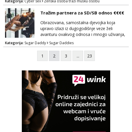
Kategorija:
Cyber sex
Ženska osoba traži mušku osobu
NE UZIVO!
Tražim partnera za SD/SB odnos €€€€
Obrazovana, samostalna djevojka koja
upravo izlazi iz dugogodišnje veze želi
avanturu ovakvog odnosa i mnogo uživanja,
poklona, pažnje i putovanja. Moguća i
Kategorija:
Sugar Daddy
Sugar Daddies
poslovna saradnja ako nam se interesi
poklapaju. Mnogo senzualnosti i lijepe
1
2
3
...
23
energije. Javite mi se sa opisom što opširnijim
jer od toga ovisi da li ću odgovoriti. Isključivo
tražim nekoga za duži vremenski period.
Naravno njegovanog i galantn...