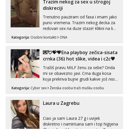
Trazim nekog za sex u strogoj
diskreciji
Trenutno pauziram od faxa i imam jako
puno vremena. Trazim nekog decka za
redovan sex na duze staze! Klikni na link
ispod i nadji me tamo, cekam te!
Kategorija:
Osobni kontakti
ONA
💌💘💝💗Ena playboy zečica-sisata
crnka (36) hot slike, videa i c2c💗
Tražiš pravu MILF ženu za sebe? Onda
mi se obavezno javi. Crna duga kosa
koja prekriva bujne grudi kakve još nisi
vidio, čista ŠESTICA! A usne? O usnama
Kategorija:
Cyber sex
Ženska osoba traži mušku osobu
bolje da ni ne pričam. Prave pune usne
koje će ti se urezati u pamćenje, jer
vjeruj mi, takve još nisi vidio. Uvijek sam
Laura u Zagrebu
spremna za ONLOINE zabavu...
Ciao ja sam Laura 27 g i uvijek
diskretno i namirisana sam i top higijena