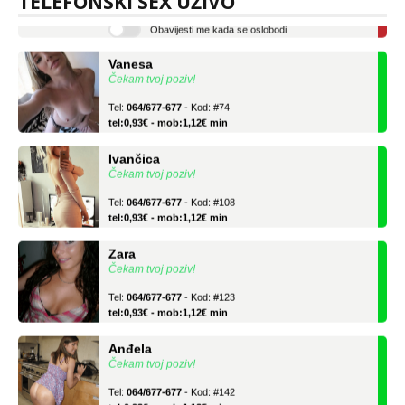
TELEFONSKI SEX UŽIVO
Obavijesti me kada se oslobodi
Vanesa
Čekam tvoj poziv!
Tel:
064/677-677
- Kod: #74
tel:0,93€ - mob:1,12€ min
Ivančica
Čekam tvoj poziv!
Tel:
064/677-677
- Kod: #108
tel:0,93€ - mob:1,12€ min
Zara
Čekam tvoj poziv!
Tel:
064/677-677
- Kod: #123
tel:0,93€ - mob:1,12€ min
Anđela
Čekam tvoj poziv!
Tel:
064/677-677
- Kod: #142
tel:0,93€ - mob:1,12€ min