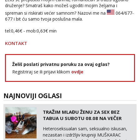
druženje? Smatraš kako možeš ugoditi mojim željama i
spreman si riskirati većer samnom? Nazovi me na
064/677-
677
i bit ću samo tvoja poslušna mala.
tel:0,46€ - mob:0,63€ min
KONTAKT
Želiš poslati privatnu poruku za ovaj oglas?
Registriraj se ili prijavi klikom
ovdje
NAJNOVIJI OGLASI
TRAŽIM MLAĐU ŽENU ZA SEX BEZ
TABUA U SUBOTU 08.08 NA VEČER
Heteroseksualan sam, seksualno iskusan,
nezasitan i izdržljiv krupniji MUŠKARAC