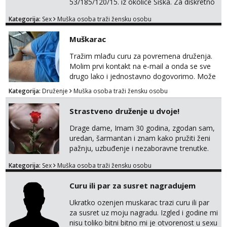
53/185/120/15. iz okolice Siska. Za diskretno
seksualno druženje U SUBOTU 08.08 NA
Kategorija:
Sex
Muška osoba traži žensku osobu
VEČER u ZAGREBU tražim MLAĐU ŽENU bez
obzira na vjeru, nacionalnost, bračni status i
Muškarac
udaljenost konkretno zainteresiranu za SEKS
bez TABUA i KONDOMA upotpunjen SEKS
Tražim mlađu curu za povremena druženja.
IGRAČKAMA od vibratora i umjetnih dilda do
Molim prvi kontakt na e-mail a onda se sve
analnih čepova raznih vel...
drugo lako i jednostavno dogovorimo. Može
sve u krugu od 100 km oko Zagreba
Kategorija:
Druženje
Muška osoba traži žensku osobu
Strastveno druženje u dvoje!
Drage dame, Imam 30 godina, zgodan sam,
uredan, šarmantan i znam kako pružiti ženi
pažnju, uzbuđenje i nezaboravne trenutke.
Tražim otvorenu damu koja želi prepustiti se
Kategorija:
Sex
Muška osoba traži žensku osobu
snažnoj privlačnosti, strasti i noći ispunjenoj
užitkom bez ikakvih obaveza i komplikacija.
Curu ili par za susret nagradujem
Ako ti nedostaje dodir, poljupci, kemija i
muškarac koji će se potpuno posvetiti tvom
Ukratko ozenjen muskarac trazi curu ili par
zadovoljstvu, možda smo upravo ono što
za susret uz moju nagradu. Izgled i godine mi
oboje t...
nisu toliko bitni bitno mi je otvorenost u sexu