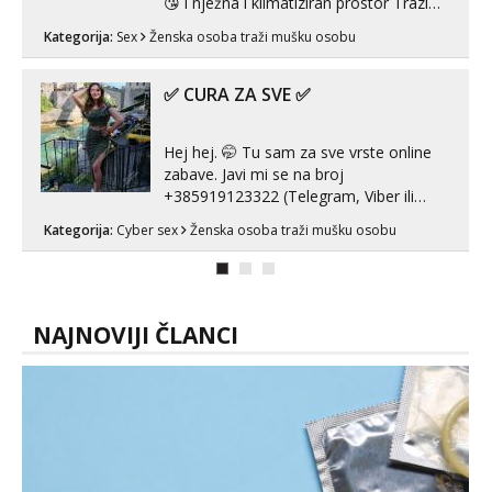
😘 i nježna i klimatiziran prostor Trazim
sex za nagradu Radim klasican sex
Kategorija:
Sex
Ženska osoba traži mušku osobu
Pusenje i gutanje sperme Erotsko rublje
imam uvijek Lizati me mozes i ljubiti po
tijelu Iskljucivo neradim analni !!! I
✅ CURA ZA SVE ✅
neljubim se Wha...
Hej hej. 🤭 Tu sam za sve vrste online
zabave. Javi mi se na broj
+385919123322 (Telegram, Viber ili
Whatsapp). 🤙 NE javljaj se na uzivo.
Kategorija:
Cyber sex
Ženska osoba traži mušku osobu
Hvala.
NAJNOVIJI ČLANCI