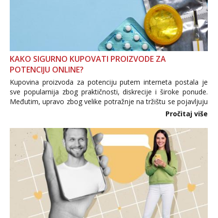
KAKO SIGURNO KUPOVATI PROIZVODE ZA
POTENCIJU ONLINE?
Kupovina proizvoda za potenciju putem interneta postala je
sve popularnija zbog praktičnosti, diskrecije i široke ponude.
Međutim, upravo zbog velike potražnje na tržištu se pojavljuju
i brojni krivotvoreni proizvodi, nepouzdane internetske
Pročitaj više
trgovine te proizvodi nepoznatog podrijetla. ...