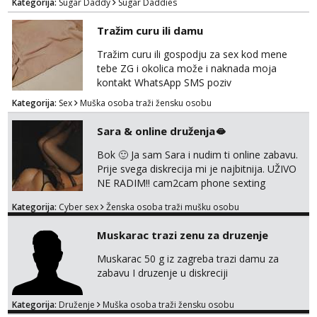
Kategorija:
Sugar Daddy
Sugar Daddies
poslovna saradnja ako nam se interesi
poklapaju. Mnogo senzualnosti i lijepe
Tražim curu ili damu
energije. Javite mi se sa opisom što opširnijim
jer od toga ovisi da li ću odgovoriti. Isključivo
Tražim curu ili gospodju za sex kod mene
tražim nekoga za duži vremenski period.
tebe ZG i okolica može i naknada moja
Naravno njegovanog i galantn...
kontakt WhatsApp SMS poziv
Kategorija:
Sex
Muška osoba traži žensku osobu
Sara & online druženja🫦
Bok 🙂 Ja sam Sara i nudim ti online zabavu.
Prije svega diskrecija mi je najbitnija. UŽIVO
NE RADIM!! cam2cam phone sexting
squirting anal slike i videa razne igrice s
Kategorija:
Cyber sex
Ženska osoba traži mušku osobu
partnerom ili partnericom te naši porno
uradci. Javi se porukom na wapp i zakaži svoj
Muskarac trazi zenu za druzenje
termin. P.S. tražit ćeš me još 🫠💦
Muskarac 50 g iz zagreba trazi damu za
zabavu I druzenje u diskreciji
Kategorija:
Druženje
Muška osoba traži žensku osobu