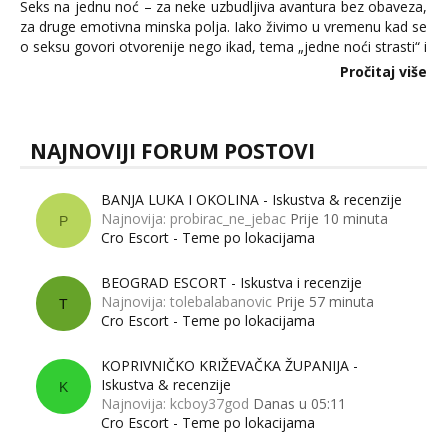
Seks na jednu noć – za neke uzbudljiva avantura bez obaveza,
za druge emotivna minska polja. Iako živimo u vremenu kad se
o seksu govori otvorenije nego ikad, tema „jedne noći strasti“ i
dalje izaziva burne rasprave. Što zapravo misle žene, a što
Pročitaj više
muškarci? Jesu...
NAJNOVIJI FORUM POSTOVI
BANJA LUKA I OKOLINA - Iskustva & recenzije
Najnovija: probirac_ne_jebac
Prije 10 minuta
P
Cro Escort - Teme po lokacijama
BEOGRAD ESCORT - Iskustva i recenzije
Najnovija: tolebalabanovic
Prije 57 minuta
T
Cro Escort - Teme po lokacijama
KOPRIVNIČKO KRIŽEVAČKA ŽUPANIJA -
Iskustva & recenzije
K
Najnovija: kcboy37god
Danas u 05:11
Cro Escort - Teme po lokacijama