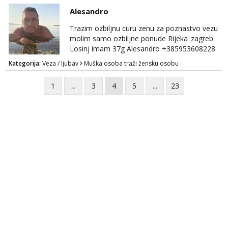
Alesandro
Trazim ozbiljnu curu zenu za poznastvo vezu
molim samo ozbiljne ponude Rijeka_zagreb
Losinj imam 37g Alesandro +385953608228
💪💪
Kategorija:
Veza / ljubav
Muška osoba traži žensku osobu
1
...
3
4
5
...
23