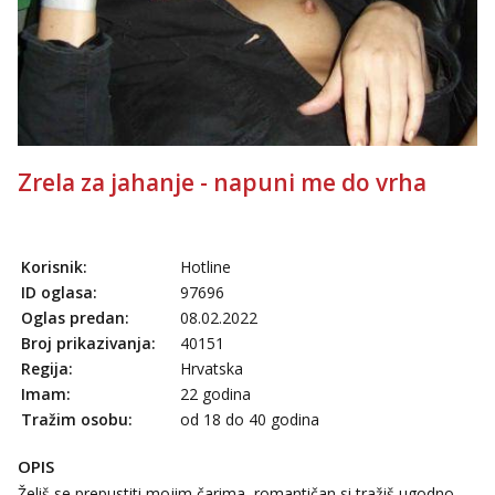
Anđela
Čekam tvoj poziv!
Tel:
064/677-677
- Kod: #142
tel:0,93€ - mob:1,12€ min
Zrela za jahanje - napuni me do vrha
Korisnik:
Hotline
ID oglasa:
97696
Oglas predan:
08.02.2022
Broj prikazivanja:
40151
Regija:
Hrvatska
Imam:
22 godina
Tražim osobu:
od 18 do 40 godina
OPIS
Želiš se prepustiti mojim čarima, romantičan si tražiš ugodno