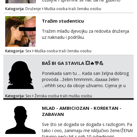
ISPUNI SVOJE NAJVECE FANTAZIJE😈 CEKA...
vrijeme!
Kategorija:
Druženje
Muška osoba traži žensku osobu
Tražim studenticu
Tražim mlađu djevojku za redovita druženja
uz naknadu i podršku.
Kategorija:
Sex
Muška osoba traži žensku osobu
BAŠ BI GA STAVILA 💥🔥🎊💪
Ponekada sam tu ... Kada san željna dobrog
provoda ...želim hmmmm...daaaa želim
...vrhhh sex,i da oboje uživamo. Cijena je u
skladu sa time . TVOJ PROSTOR U ZAGREBU
Kategorija:
Sex
Ženska osoba traži mušku osobu
Procjeni jesi li ti taj .?! Ja bi jednog ali
kvalitetnog. Prirodne veće grudi i prcasta
MLAD - AMBICIOZAN - KOREKTAN -
guza ... Javi se 🔥Samo na mail.
ZABAVAN
Sve što se događa se događa s razlogom. Pa
tako i ovo, zanimaju me isključivo žene/ŽENA!
Sigurno neću bit s njih 10 odjednom!