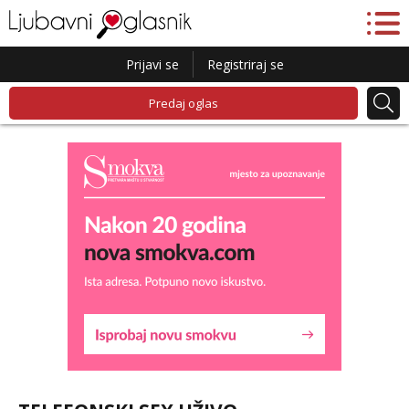
Prijavi se
Registriraj se
Predaj oglas
Lucija
Razgovaram :)
Tel:
064/677-677
- Kod: #136
tel:0,93€ - mob:1,12€ min