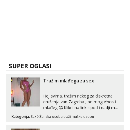
SUPER OGLASI
Tražim mlađega za sex
Hej svima, tražim nekog za diskretna
druženja van Zagreba , po mogućnosti
mlađeg 🥰 Klikni na link ispod i nadji me
tamo, cekam te!
Kategorija:
Sex
Ženska osoba traži mušku osobu