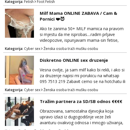
Kategorija:
Fetish
Foot Fetish
Milf Mama ONLINE ZABAVA / Cam &
Pornici ❤️😈
Ako te zanima 50+ MILF mamica na pravom
si mjestu da me isprobas....radim prljave
videopozive, ispunjavam mama-sin fetise,
dominacija, hotchat, saljem ti svoje gole
Kategorija:
Cyber sex
Ženska osoba traži mušku osobu
slikice i videe ako zelis, a mozes i dobiti gacice
od mamice ako me zamolis... 🔥🫦 NE RADIM
Diskretno ONLINE sex druzenje
UZIVO...Javi se na wapp 091 548 3275,
mamica te ceka da ispunim sve tvoje zelje 😽
Vesna ovdje, ja sam milf kako bi rekli, i ako si
za druzenje napisi mi porukicu na whatsap
095 7513 219 Zabavit cemo se na hotchatu ili
videopozivu a saljem i gacice i gole slikice :)
Kategorija:
Cyber sex
Ženska osoba traži mušku osobu
NE UZIVO!
Tražim partnera za SD/SB odnos €€€€
Obrazovana, samostalna djevojka koja
upravo izlazi iz dugogodišnje veze želi
avanturu ovakvog odnosa i mnogo uživanja,
poklona, pažnje i putovanja. Moguća i