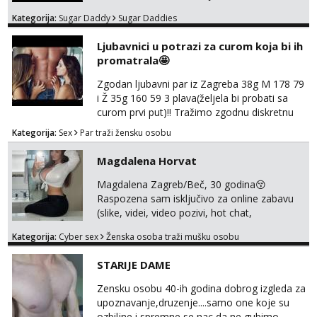
i bez previse tabooa . Molim ozbiljne da se
Kategorija:
Sugar Daddy
Sugar Daddies
jave na mail . Molim ako je moguce prvi mail
sa slikom ili opisom i otkud ste . Javite se
Ljubavnici u potrazi za curom koja bi ih
necete pozalit
promatrala🤩
Zgodan ljubavni par iz Zagreba 38g M 178 79
i Ž 35g 160 59 3 plava(željela bi probati sa
curom prvi put)!! Tražimo zgodnu diskretnu
curu koja bi nas promatrala dok imamo
Kategorija:
Sex
Par traži žensku osobu
žestok odnos. Može se pridruziti ali i ne
mora.Bitno da uzivamo diskretno anonimno
Magdalena Horvat
bez upoznavanja puno.Sliku mozemo
razmjeniti,ali najbolje uzivo se upoznati. Na
Magdalena Zagreb/Beč, 30 godina😚
goo smo do 15.8 poslije tog mozemo se
Raspozena sam isključivo za online zabavu
druziti,javi se na mail il...
(slike, videi, video pozivi, hot chat,
ispunjavanje zelja raznih i fetisa)💦 Slike na
Kategorija:
Cyber sex
Ženska osoba traži mušku osobu
oglasu su MOJE❗ Instagram:
@MagdalenaMagyy Javite mi se porukom na
STARIJE DAME
TELEGRAM: @MagdalenaMagy 👈
(ODGOVARAM JAKO BRZO TU I TU PISITE
Zensku osobu 40-ih godina dobrog izgleda za
AKO STE ZA ZABAVU)🔥 Moguće
upoznavanje,druzenje....samo one koje su
verifkovanje prije zabave✅ JAVI MI SE I
ozbiljne i spremne se nac da ne gubimo