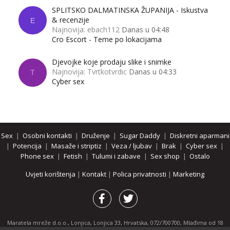
SPLITSKO DALMATINSKA ŽUPANIJA - Iskustva
& recenzije
E
Najnovija: ebach112
Danas u 04:48
Cro Escort - Teme po lokacijama
Djevojke koje prodaju slike i snimke
Najnovija: Tvrtkotvrdic
Danas u 04:33
T
Cyber sex
Sex
|
Osobni kontakti
|
Druženje
|
Sugar Daddy
|
Diskretni aparmani
|
Potencija
|
Masaže i striptiz
|
Veza / ljubav
|
Brak
|
Cyber sex
|
Phone sex
|
Fetish
|
Tulumi i zabave
|
Sex shop
|
Ostalo
Uvjeti korištenja
|
Kontakt
|
Polica privatnosti
|
Marketing
Maratela mreže d.o.o., Lonjica, Lonjica 33, Hrvatska, 072/700700, Mlađima od 18