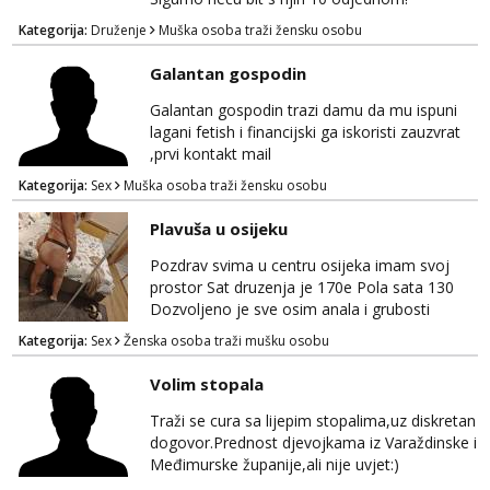
Kategorija:
Druženje
Muška osoba traži žensku osobu
Galantan gospodin
Galantan gospodin trazi damu da mu ispuni
lagani fetish i financijski ga iskoristi zauzvrat
,prvi kontakt mail
Kategorija:
Sex
Muška osoba traži žensku osobu
Plavuša u osijeku
Pozdrav svima u centru osijeka imam svoj
prostor Sat druzenja je 170e Pola sata 130
Dozvoljeno je sve osim anala i grubosti
Prodajem i svoja videa ako nekog zanima Za
Kategorija:
Sex
Ženska osoba traži mušku osobu
dogovor javite se na wocap 0919282417
Volim stopala
Traži se cura sa lijepim stopalima,uz diskretan
dogovor.Prednost djevojkama iz Varaždinske i
Međimurske županije,ali nije uvjet:)