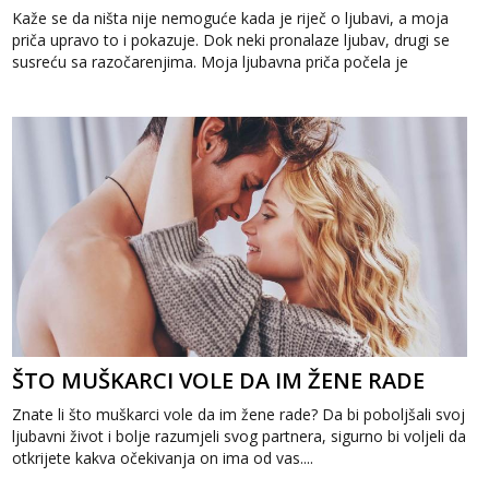
Kaže se da ništa nije nemoguće kada je riječ o ljubavi, a moja
priča upravo to i pokazuje. Dok neki pronalaze ljubav, drugi se
susreću sa razočarenjima. Moja ljubavna priča počela je
potpuno ...
ŠTO MUŠKARCI VOLE DA IM ŽENE RADE
Znate li što muškarci vole da im žene rade? Da bi poboljšali svoj
ljubavni život i bolje razumjeli svog partnera, sigurno bi voljeli da
otkrijete kakva očekivanja on ima od vas....