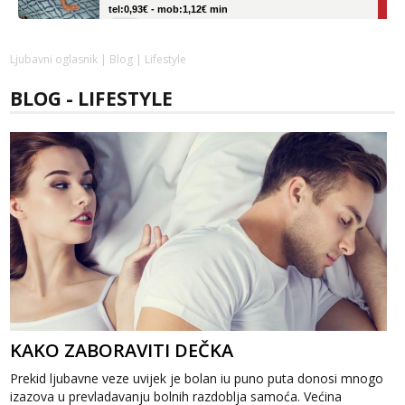
Ivančica
Čekam tvoj poziv!
Ljubavni oglasnik
|
Blog
| Lifestyle
Tel:
064/677-677
- Kod: #108
tel:0,93€ - mob:1,12€ min
BLOG - LIFESTYLE
Zara
Razgovaram :)
Tel:
064/677-677
- Kod: #123
tel:0,93€ - mob:1,12€ min
Obavijesti me kada se oslobodi
Anđela
Čekam tvoj poziv!
Tel:
064/677-677
- Kod: #142
tel:0,93€ - mob:1,12€ min
KAKO ZABORAVITI DEČKA
Prekid ljubavne veze uvijek je bolan iu puno puta donosi mnogo
izazova u prevladavanju bolnih razdoblja samoća. Većina