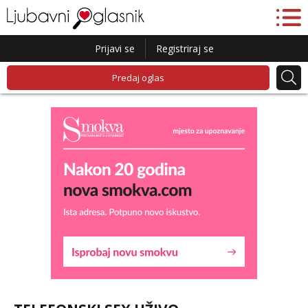
Prijavi se
Registriraj se
Predaj oglas
Lucija
Razgovaram :)
Tel:
064/677-677
- Kod: #136
tel:0,93€ - mob:1,12€ min
Obavijesti me kada se oslobodi