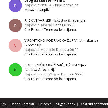
Beograd Masaze - Review
Najnovija: rizz6767
Prije 27 minuta
R
Masaža i striptiz
RIJEKA/KVARNER - Iskustva & recenzije
Najnovija: RibarRI
Danas u 06:38
R
Cro Escort - Teme po lokacijama
VIROVITIČKO PODRAVSKA ŽUPANIJA - Iskustva
& recenzije
V
Najnovija: Vladek36
Danas u 06:22
Cro Escort - Teme po lokacijama
KOPRIVNIČKO KRIŽEVAČKA ŽUPANIJA -
Iskustva & recenzije
K
Najnovija: kcboy37god
Danas u 05:43
Cro Escort - Teme po lokacijama
Sex
|
Osobni kontakti
|
Druženje
|
Sugar Daddy
|
Diskretni aparmani