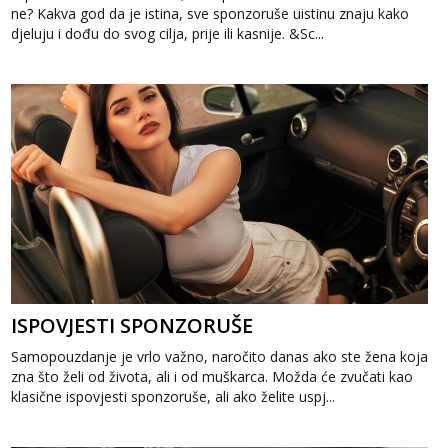
ne? Kakva god da je istina, sve sponzoruše uistinu znaju kako
djeluju i dođu do svog cilja, prije ili kasnije. &Sc...
ISPOVJESTI SPONZORUŠE
Samopouzdanje je vrlo važno, naročito danas ako ste žena koja
zna što želi od života, ali i od muškarca. Možda će zvučati kao
klasične ispovjesti sponzoruše, ali ako želite uspj...