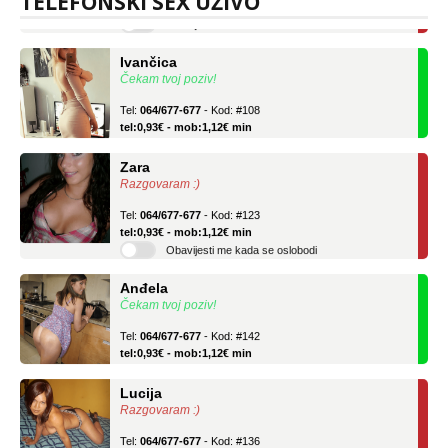
TELEFONSKI SEX UŽIVO
Ivančica
Čekam tvoj poziv!
Tel:
064/677-677
- Kod: #108
tel:0,93€ - mob:1,12€ min
Zara
Razgovaram :)
Tel:
064/677-677
- Kod: #123
tel:0,93€ - mob:1,12€ min
Obavijesti me kada se oslobodi
Anđela
Čekam tvoj poziv!
Tel:
064/677-677
- Kod: #142
tel:0,93€ - mob:1,12€ min
Lucija
Razgovaram :)
Tel:
064/677-677
- Kod: #136
tel:0,93€ - mob:1,12€ min
Obavijesti me kada se oslobodi