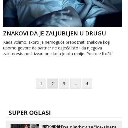
ZNAKOVI DA JE ZALJUBLJEN U DRUGU
Kada volimo, skoro je nemoguće prepoznati znakove koji
uporno govore da partner ne osjeća isto i da njegova
zainteresiranost izvan one koja je bila ranije. Postoje li očiti
znakovi da je zaljubljen ...
1
2
3
...
4
SUPER OGLASI
💌💘💝💗Ena playboy zečica-sisata