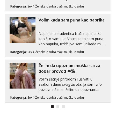
za uzvrat.trazim muskarca koji ce
Kategorija:
Sex
Ženska osoba traži mušku osobu
zadovoljiti moje potrebe,ne trazim puno
samo malo njeznosti i razumjevanja.
volim njezan seks i njezne poljupce po
Volim kada sam puna kao paprika
tijelu koji me jako pale,obozavam kad
muskar...
Napaljena studentica traži napaljenka
kao što sam i ja! Volim kada sam puna
kao paprika, izdržljiva sam i nikada mi
nije dosta seksa. Volim grubi seks i više
Kategorija:
Sex
Ženska osoba traži mušku osobu
puta dnevno bilo kad i bilo gdje zato se
javi što prije da me isprobaš Klikni na
link ispod i nadji me tamo, cekam te!
Želim da upoznam muškarca za
dobar provod 💋🌺
Volim šetnje prirodom i uživati u
svakom danu svog života. Ja sam vrlo
pozitivna žena i želim da upoznam
muškarca za dobar provod, naravno
Kategorija:
Sex
Ženska osoba traži mušku osobu
može i nešto više.💋🌺 Klikni na link
ispod i nadji me tamo, cekam te!