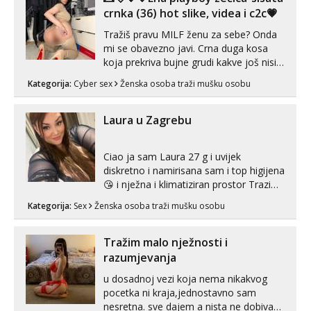
crnka (36) hot slike, videa i c2c💗
Tražiš pravu MILF ženu za sebe? Onda
mi se obavezno javi. Crna duga kosa
koja prekriva bujne grudi kakve još nisi
vidio, čista ŠESTICA! A usne? O usnama
Kategorija:
Cyber sex
Ženska osoba traži mušku osobu
bolje da ni ne pričam. Prave pune usne
koje će ti se urezati u pamćenje, jer
vjeruj mi, takve još nisi vidio. Uvijek sam
Laura u Zagrebu
spremna za ONLOINE zabavu...
Ciao ja sam Laura 27 g i uvijek
diskretno i namirisana sam i top higijena
😘 i nježna i klimatiziran prostor Trazim
sex za nagradu Radim klasican sex
Kategorija:
Sex
Ženska osoba traži mušku osobu
Pusenje i gutanje sperme Erotsko rublje
imam uvijek Lizati me mozes i ljubiti po
tijelu Iskljucivo neradim analni !!! I
Tražim malo nježnosti i
neljubim se Wha...
razumjevanja
u dosadnoj vezi koja nema nikakvog
pocetka ni kraja,jednostavno sam
nesretna. sve dajem a nista ne dobivam