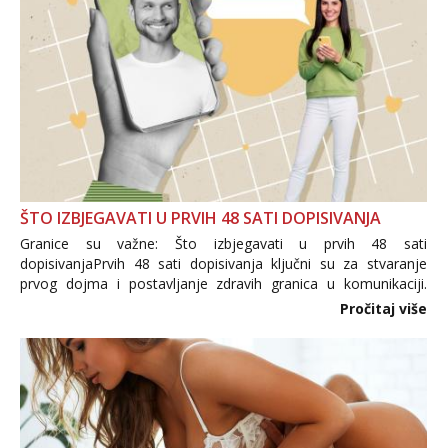
ŠTO IZBJEGAVATI U PRVIH 48 SATI DOPISIVANJA
Granice su važne: Što izbjegavati u prvih 48 sati
dopisivanjaPrvih 48 sati dopisivanja ključni su za stvaranje
prvog dojma i postavljanje zdravih granica u komunikaciji.
Važno je izbjeći prebrzo otkrivanje osobnih ili intimnih
Pročitaj više
informacija, jer nepoznata osoba još nije zaslužila to
povjerenje. Takođe...