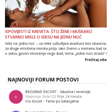
ISPOVIJESTI IZ KREVETA: ŠTO ŽENE I MUŠKARCI
STVARNO MISLE O SEKSU NA JEDNU NOĆ
Seks na jednu noć – za neke uzbudljiva avantura bez obaveza,
za druge emotivna minska polja. Iako živimo u vremenu kad se
o seksu govori otvorenije nego ikad, tema „jedne noći strasti“ i
dalje izaziva burne rasprave. Što zapravo misle žene, a što
Pročitaj više
muškarci? Jesu...
NAJNOVIJI FORUM POSTOVI
BEOGRAD ESCORT - Iskustva i recenzije
Najnovija: Bole123
Prije 24 minuta
B
Cro Escort - Teme po lokacijama