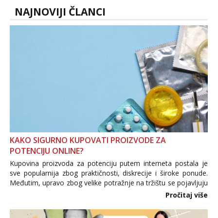
NAJNOVIJI ČLANCI
KAKO SIGURNO KUPOVATI PROIZVODE ZA
POTENCIJU ONLINE?
Kupovina proizvoda za potenciju putem interneta postala je
sve popularnija zbog praktičnosti, diskrecije i široke ponude.
Međutim, upravo zbog velike potražnje na tržištu se pojavljuju
i brojni krivotvoreni proizvodi, nepouzdane internetske
Pročitaj više
trgovine te proizvodi nepoznatog podrijetla. ...