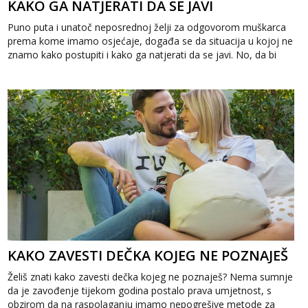
KAKO GA NATJERATI DA SE JAVI
Puno puta i unatoč neposrednoj želji za odgovorom muškarca
prema kome imamo osjećaje, događa se da situacija u kojoj ne
znamo kako postupiti i kako ga natjerati da se javi. No, da bi
znali ka...
KAKO ZAVESTI DEČKA KOJEG NE POZNAJEŠ
Želiš znati kako zavesti dečka kojeg ne poznaješ? Nema sumnje
da je zavođenje tijekom godina postalo prava umjetnost, s
obzirom da na raspolaganju imamo nepogrešive metode za