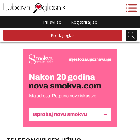
Prijavi se
Registriraj se
Predaj oglas
Liliana
Čekam tvoj poziv!
Tel:
064/677-677
- Kod: #69
tel:0,93€ - mob:1,12€ min