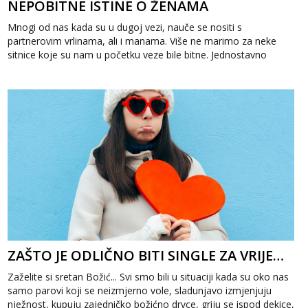
NEPOBITNE ISTINE O ŽENAMA
Mnogi od nas kada su u dugoj vezi, nauče se nositi s
partnerovim vrlinama, ali i manama. Više ne marimo za neke
sitnice koje su nam u početku veze bile bitne. Jednostavno
naučimo živjeti s tim. U ovom...
ZAŠTO JE ODLIČNO BITI SINGLE ZA VRIJEME BOŽIĆNIH BLAGDANA?
Zaželite si sretan Božić... Svi smo bili u situaciji kada su oko nas
samo parovi koji se neizmjerno vole, sladunjavo izmjenjuju
nježnost, kupuju zajedničko božićno drvce, griju se ispod dekice,