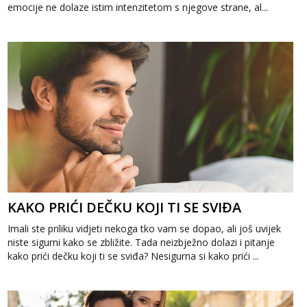
Tel:
064/677-677
- Kod: #106
emocije ne dolaze istim intenzitetom s njegove strane, al...
tel:0,93€ - mob:1,12€ min
Žana
Čekam tvoj poziv!
Tel:
064/677-677
- Kod: #135
tel:0,93€ - mob:1,12€ min
Lili
Čekam tvoj poziv!
Tel:
064/677-677
- Kod: #128
tel:0,93€ - mob:1,12€ min
Zara
Čekam tvoj poziv!
KAKO PRIĆI DEČKU KOJI TI SE SVIĐA
Tel:
064/677-677
- Kod: #123
Imali ste priliku vidjeti nekoga tko vam se dopao, ali još uvijek
tel:0,93€ - mob:1,12€ min
niste sigurni kako se zbližite. Tada neizbježno dolazi i pitanje
kako prići dečku koji ti se sviđa? Nesigurna si kako prići ...
Anđela
Čekam tvoj poziv!
Tel:
064/677-677
- Kod: #142
tel:0,93€ - mob:1,12€ min