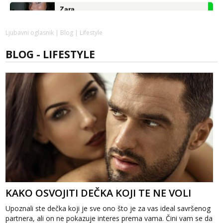
Tel:
064/677-677
- Kod: #123
tel:0,93€ - mob:1,12€ min
Ljubavni oglasnik
|
Blog
| Lifestyle
Anđela
BLOG - LIFESTYLE
Čekam tvoj poziv!
Tel:
064/677-677
- Kod: #142
tel:0,93€ - mob:1,12€ min
Liliana
Čekam tvoj poziv!
Tel:
064/677-677
- Kod: #69
tel:0,93€ - mob:1,12€ min
Biljana
Čekam tvoj poziv!
Tel:
064/677-677
- Kod: #132
tel:0,93€ - mob:1,12€ min
KAKO OSVOJITI DEČKA KOJI TE NE VOLI
Alisa
Upoznali ste dečka koji je sve ono što je za vas ideal savršenog
Čekam tvoj poziv!
partnera, ali on ne pokazuje interes prema vama. Čini vam se da