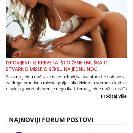
ISPOVIJESTI IZ KREVETA: ŠTO ŽENE I MUŠKARCI
STVARNO MISLE O SEKSU NA JEDNU NOĆ
Seks na jednu noć – za neke uzbudljiva avantura bez obaveza,
za druge emotivna minska polja. Iako živimo u vremenu kad se
o seksu govori otvorenije nego ikad, tema „jedne noći strasti“ i
dalje izaziva burne rasprave. Što zapravo misle žene, a što
Pročitaj više
muškarci? Jesu...
NAJNOVIJI FORUM POSTOVI