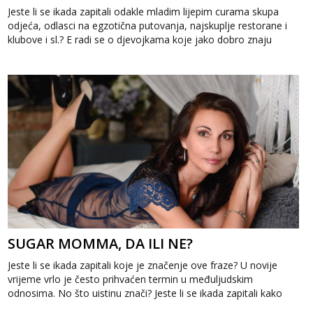
Jeste li se ikada zapitali odakle mladim lijepim curama skupa
odjeća, odlasci na egzotična putovanja, najskuplje restorane i
klubove i sl.? E radi se o djevojkama koje jako dobro znaju
naplatiti svoje...
SUGAR MOMMA, DA ILI NE?
Jeste li se ikada zapitali koje je značenje ove fraze? U novije
vrijeme vrlo je često prihvaćen termin u međuljudskim
odnosima. No što uistinu znači? Jeste li se ikada zapitali kako
funkcioniraju paro...