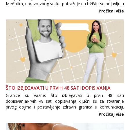
Međutim, upravo zbog velike potražnje na tržištu se pojavljuju
i brojni krivotvoreni proizvodi, nepouzdane internetske
Pročitaj više
trgovine te proizvodi nepoznatog podrijetla. ...
ŠTO IZBJEGAVATI U PRVIH 48 SATI DOPISIVANJA
Granice su važne: Što izbjegavati u prvih 48 sati
dopisivanjaPrvih 48 sati dopisivanja ključni su za stvaranje
prvog dojma i postavljanje zdravih granica u komunikaciji.
Važno je izbjeći prebrzo otkrivanje osobnih ili intimnih
Pročitaj više
informacija, jer nepoznata osoba još nije zaslužila to
povjerenje. Takođe...