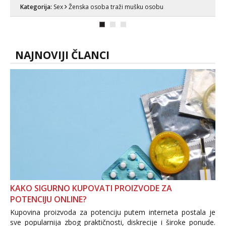
nije dosta seksa. Volim grubi seks i više
Kategorija:
Sex
Ženska osoba traži mušku osobu
puta dnevno bilo kad i bilo gdje zato se
javi što prije da me isprobaš Klikni na
link ispod i nadji me tamo, cekam te!
NAJNOVIJI ČLANCI
KAKO SIGURNO KUPOVATI PROIZVODE ZA
POTENCIJU ONLINE?
Kupovina proizvoda za potenciju putem interneta postala je
sve popularnija zbog praktičnosti, diskrecije i široke ponude.