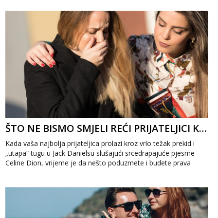
ŠTO NE BISMO SMJELI REĆI PRIJATELJICI KOJA JE UPRAVO PREKINULA?
Kada vaša najbolja prijateljica prolazi kroz vrlo težak prekid i
„utapa“ tugu u Jack Danielsu slušajući srcedrapajuće pjesme
Celine Dion, vrijeme je da nešto poduzmete i budete prava
prijateljica. Čak...