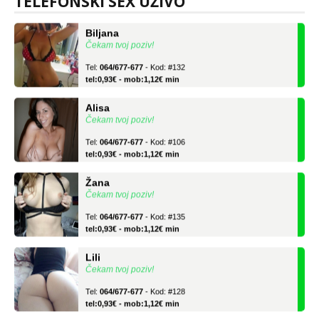
TELEFONSKI SEX UŽIVO
Biljana
Čekam tvoj poziv!
Tel:
064/677-677
- Kod: #132
tel:0,93€ - mob:1,12€ min
Alisa
Čekam tvoj poziv!
Tel:
064/677-677
- Kod: #106
tel:0,93€ - mob:1,12€ min
Žana
Čekam tvoj poziv!
Tel:
064/677-677
- Kod: #135
tel:0,93€ - mob:1,12€ min
Lili
Čekam tvoj poziv!
Tel:
064/677-677
- Kod: #128
tel:0,93€ - mob:1,12€ min
Zara
Čekam tvoj poziv!