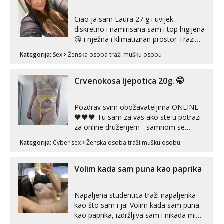
Ciao ja sam Laura 27 g i uvijek
diskretno i namirisana sam i top higijena
😘 i nježna i klimatiziran prostor Trazim
sex za nagradu Radim klasican sex
Kategorija:
Sex
Ženska osoba traži mušku osobu
Pusenje i gutanje sperme Erotsko rublje
imam uvijek Lizati me mozes i ljubiti po
tijelu Iskljucivo neradim analni !!! I
Crvenokosa ljepotica 20g. 🤭
neljubim se Wha...
Pozdrav svim obožavateljima ONLINE
🧡🧡🧡 Tu sam za vas ako ste u potrazi
za online druženjem - samnom se
možete zabaviti preko videopoziva, ili
Kategorija:
Cyber sex
Ženska osoba traži mušku osobu
ako vam nisam dovoljna radim i u paru i
trojci s kolegicama, svaka je drugačija
😉 Radim i vruća tipkanja uz slike i hot
Volim kada sam puna kao paprika
line pozive. Za vas sam pripremila ...
Napaljena studentica traži napaljenka
kao što sam i ja! Volim kada sam puna
kao paprika, izdržljiva sam i nikada mi