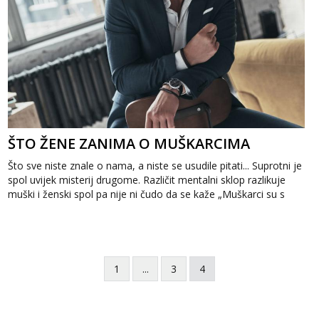
ŠTO ŽENE ZANIMA O MUŠKARCIMA
Što sve niste znale o nama, a niste se usudile pitati... Suprotni je
spol uvijek misterij drugome. Različit mentalni sklop razlikuje
muški i ženski spol pa nije ni čudo da se kaže „Muškarci su s
Ma...
1
...
3
4