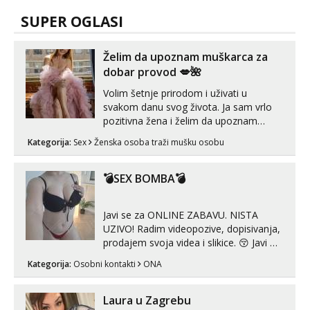
SUPER OGLASI
Želim da upoznam muškarca za
dobar provod 💋🌺
Volim šetnje prirodom i uživati u
svakom danu svog života. Ja sam vrlo
pozitivna žena i želim da upoznam
muškarca za dobar provod, naravno
Kategorija:
Sex
Ženska osoba traži mušku osobu
može i nešto više.💋🌺 Klikni na link
ispod i nadji me tamo, cekam te!
💣SEX BOMBA💣
Javi se za ONLINE ZABAVU. NISTA
UZIVO! Radim videopozive, dopisivanja,
prodajem svoja videa i slikice. 😚 Javi mi
se porukom na Whatsupp, Viber ili
Kategorija:
Osobni kontakti
ONA
Telegram. +385 91 723 0045
Laura u Zagrebu