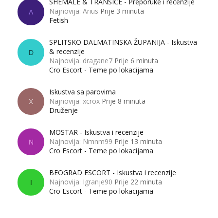
SHEMALE & TRANSICE - Preporuke i recenzije
Najnovija: Arius
Prije 3 minuta
A
Fetish
SPLITSKO DALMATINSKA ŽUPANIJA - Iskustva
& recenzije
D
Najnovija: dragane7
Prije 6 minuta
Cro Escort - Teme po lokacijama
Iskustva sa parovima
Najnovija: xcrox
Prije 8 minuta
X
Druženje
MOSTAR - Iskustva i recenzije
Najnovija: Nmnm99
Prije 13 minuta
N
Cro Escort - Teme po lokacijama
BEOGRAD ESCORT - Iskustva i recenzije
Najnovija: Igranje90
Prije 22 minuta
I
Cro Escort - Teme po lokacijama