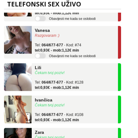
TELEFONSKI SEX UŽIVO
tel:0,93€ - mob:1,12€ min
Obavijesti me kada se oslobodi
Vanesa
Razgovaram :)
Tel:
064/677-677
- Kod: #74
tel:0,93€ - mob:1,12€ min
Obavijesti me kada se oslobodi
Lili
Čekam tvoj poziv!
Tel:
064/677-677
- Kod: #128
tel:0,93€ - mob:1,12€ min
Ivančica
Čekam tvoj poziv!
Tel:
064/677-677
- Kod: #108
tel:0,93€ - mob:1,12€ min
Zara
Čekam tvoj poziv!
Tel:
064/677-677
- Kod: #123