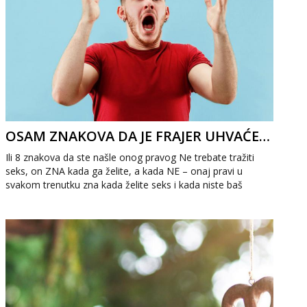
OSAM ZNAKOVA DA JE FRAJER UHVAĆEN U MREŽU
Ili 8 znakova da ste našle onog pravog Ne trebate tražiti
seks, on ZNA kada ga želite, a kada NE – onaj pravi u
svakom trenutku zna kada želite seks i kada niste baš
raspoložene. Seks je za vas sp...