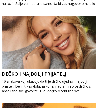
na to. 1. Šalje vam poruke samo da bi vas nagovorio na bilo
koji oblik komunikac...
DEČKO I NAJBOLJI PRIJATELJ
16 znakova koji ukazuju da ti je dečko ujedno i najbolji
prijatelj. Definitivno dobitna kombinacija! Ti i tvoj dečko si
apsolutno sve govorite. Tvoj dečko o tebi zna sve
najintimnije stvari koje bi...