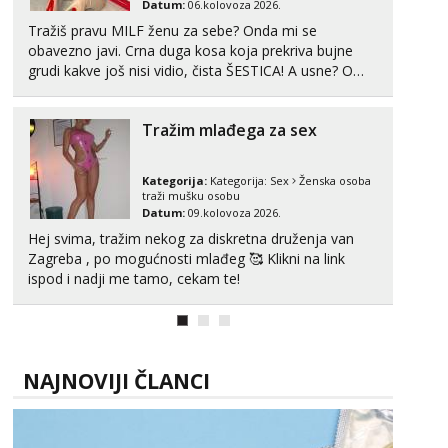
Datum:
06.kolovoza 2026.
Tražiš pravu MILF ženu za sebe? Onda mi se
obavezno javi. Crna duga kosa koja prekriva bujne
grudi kakve još nisi vidio, čista ŠESTICA! A usne? O
usnama bolje da ni ne pričam. Prave pune usne koje
će ti se urezati u pamćenje, jer vjeruj mi, takve još
Tražim mlađega za sex
nisi vidio. Uvijek sam spremna za ONLOINE zabavu...
Kategorija:
Kategorija:
Sex
Ženska osoba
traži mušku osobu
Datum:
09.kolovoza 2026.
Hej svima, tražim nekog za diskretna druženja van
Zagreba , po mogućnosti mlađeg 🥰 Klikni na link
ispod i nadji me tamo, cekam te!
NAJNOVIJI ČLANCI