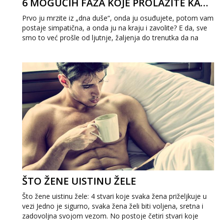
6 MOGUĆIH FAZA KOJE PROLAZITE KADA SRETNETE SADAŠNJU CURU SVOG BIVŠEG
Prvo ju mrzite iz „dna duše“, onda ju osuđujete, potom vam
postaje simpatična, a onda ju na kraju i zavolite? E da, sve
smo to već prošle od ljutnje, žaljenja do trenutka da na
kraju postanemo i pozna...
ŠTO ŽENE UISTINU ŽELE
Što žene uistinu žele: 4 stvari koje svaka žena priželjkuje u
vezi Jedno je sigurno, svaka žena želi biti voljena, sretna i
zadovoljna svojom vezom. No postoje četiri stvari koje