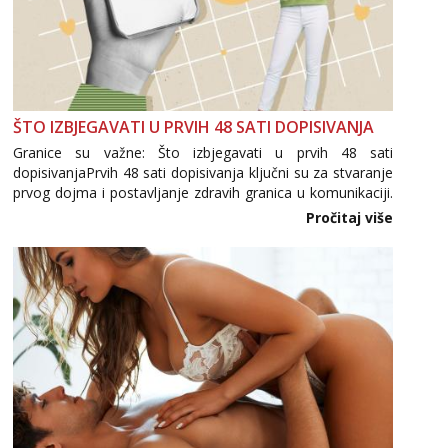
ŠTO IZBJEGAVATI U PRVIH 48 SATI DOPISIVANJA
Granice su važne: Što izbjegavati u prvih 48 sati
dopisivanjaPrvih 48 sati dopisivanja ključni su za stvaranje
prvog dojma i postavljanje zdravih granica u komunikaciji.
Važno je izbjeći prebrzo otkrivanje osobnih ili intimnih
Pročitaj više
informacija, jer nepoznata osoba još nije zaslužila to
povjerenje. Takođe...