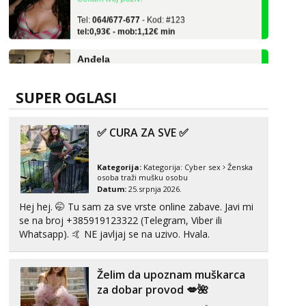
tel:0,93€ - mob:1,12€ min
Anđela
Čekam tvoj poziv!
Tel:
064/677-677
- Kod: #142
tel:0,93€ - mob:1,12€ min
SUPER OGLASI
Liliana
Razgovaram :)
✅ CURA ZA SVE ✅
Tel:
064/677-677
- Kod: #69
tel:0,93€ - mob:1,12€ min
Obavijesti me kada se oslobodi
Kategorija:
Kategorija:
Cyber sex
Ženska
osoba traži mušku osobu
Datum:
25.srpnja 2026.
Vanesa
Razgovaram :)
Hej hej. 🤭 Tu sam za sve vrste online zabave. Javi mi
se na broj +385919123322 (Telegram, Viber ili
Tel:
064/677-677
- Kod: #74
Whatsapp). 🤙 NE javljaj se na uzivo. Hvala.
tel:0,93€ - mob:1,12€ min
Obavijesti me kada se oslobodi
Želim da upoznam muškarca
Lili
Čekam tvoj poziv!
za dobar provod 💋🌺
Tel:
064/677-677
- Kod: #128