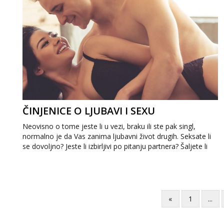
ČINJENICE O LJUBAVI I SEXU
Neovisno o tome jeste li u vezi, braku ili ste pak singl,
normalno je da Vas zanima ljubavni život drugih. Seksate li
se dovoljno? Jeste li izbirljivi po pitanju partnera? Šaljete li
pogrešne signale ...
«
1
...