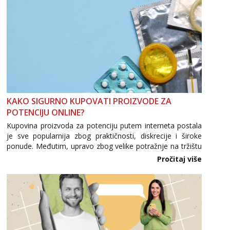
KAKO SIGURNO KUPOVATI PROIZVODE ZA
POTENCIJU ONLINE?
Kupovina proizvoda za potenciju putem interneta postala
je sve popularnija zbog praktičnosti, diskrecije i široke
ponude. Međutim, upravo zbog velike potražnje na tržištu
se pojavljuju i brojni krivotvoreni proizvodi, nepouzdane
Pročitaj više
internetske trgovine te proizvodi nepoznatog podrijetla. ...