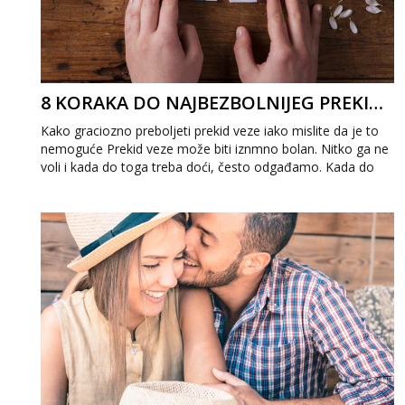
8 KORAKA DO NAJBEZBOLNIJEG PREKIDA
Kako graciozno preboljeti prekid veze iako mislite da je to
nemoguće Prekid veze može biti iznmno bolan. Nitko ga ne
voli i kada do toga treba doći, često odgađamo. Kada do
prekida dođe, postoji li...