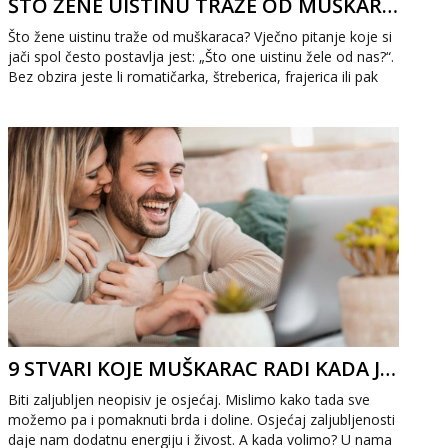
ŠTO ŽENE UISTINU TRAŽE OD MUŠKARACA?
Što žene uistinu traže od muškaraca? Vječno pitanje koje si
jači spol često postavlja jest: „Što one uistinu žele od nas?“.
Bez obzira jeste li romatičarka, štreberica, frajerica ili pak
nešto četvrt...
9 STVARI KOJE MUŠKARAC RADI KADA JE SRETAN U VEZI
Biti zaljubljen neopisiv je osjećaj. Mislimo kako tada sve
možemo pa i pomaknuti brda i doline. Osjećaj zaljubljenosti
daje nam dodatnu energiju i živost. A kada volimo? U nama