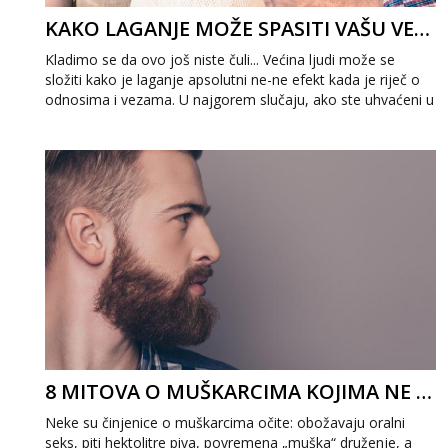
KAKO LAGANJE MOŽE SPASITI VAŠU VEZU?
Kladimo se da ovo još niste čuli... Većina ljudi može se
složiti kako je laganje apsolutni ne-ne efekt kada je riječ o
odnosima i vezama. U najgorem slučaju, ako ste uhvaćeni u
laži, vrlo je vjeroj...
8 MITOVA O MUŠKARCIMA KOJIMA NE TREBATE VJEROVATI
Neke su činjenice o muškarcima očite: obožavaju oralni
seks, piti hektolitre piva, povremena „muška“ druženje, a