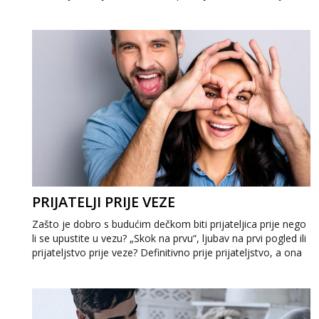
svaka žena priželj...
PRIJATELJI PRIJE VEZE
Zašto je dobro s budućim dečkom biti prijateljica prije nego
li se upustite u vezu? „Skok na prvu“, ljubav na prvi pogled ili
prijateljstvo prije veze? Definitivno prije prijateljstvo, a ona
tek...