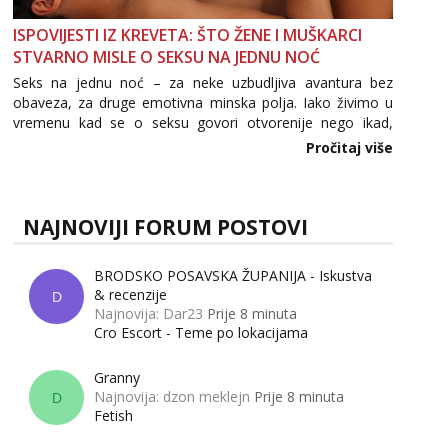
ISPOVIJESTI IZ KREVETA: ŠTO ŽENE I MUŠKARCI
STVARNO MISLE O SEKSU NA JEDNU NOĆ
Seks na jednu noć – za neke uzbudljiva avantura bez
obaveza, za druge emotivna minska polja. Iako živimo u
vremenu kad se o seksu govori otvorenije nego ikad,
tema „jedne noći strasti“ i dalje izaziva burne rasprave. Što
Pročitaj više
zapravo misle žene, a što muškarci? Jesu...
NAJNOVIJI FORUM POSTOVI
BRODSKO POSAVSKA ŽUPANIJA - Iskustva
& recenzije
D
Najnovija: Dar23
Prije 8 minuta
Cro Escort - Teme po lokacijama
Granny
Najnovija: dzon meklejn
Prije 8 minuta
D
Fetish