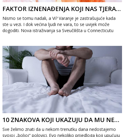
FAKTOR IZNENAĐENJA KOJI NAS TJERA NA VARANJE
Nismo se tomu nadali, a Vi? Varanje je zastrašujuće kada
ste u vezi. I dok većina ljudi ne vara, to se uvijek može
dogoditi. Nova istraživanja sa Sveučilišta u Connecticutu
otkrila su ono što ljude...
10 ZNAKOVA KOJI UKAZUJU DA MU NEDOSTAJEŠ
Sve želimo znati da u nekom trenutku dana nedostajemo
svojoj „boljoj“ polovici. Evo nekoliko prijedloga koji upućuju