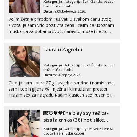
Kategorija:
Kategorija:
Sex
Ženska osoba
tel:0,93€ - mob:1,12€ min
traži mušku osobu
Datum:
09.kolovoza 2026.
Ivančica
Volim šetnje prirodom i uživati u svakom danu svog
Čekam tvoj poziv!
života. Ja sam vrlo pozitivna žena i želim da upoznam
muškarca za dobar provod, naravno može i nešto
Tel:
064/677-677
- Kod: #108
više.💋🌺 Klikni na link ispod i nadji me tamo, cekam
tel:0,93€ - mob:1,12€ min
te!
Laura u Zagrebu
Zara
Čekam tvoj poziv!
Tel:
064/677-677
- Kod: #123
Kategorija:
Kategorija:
Sex
Ženska osoba
tel:0,93€ - mob:1,12€ min
traži mušku osobu
Datum:
28.srpnja 2026.
Anđela
Ciao ja sam Laura 27 g i uvijek diskretno i namirisana
Čekam tvoj poziv!
sam i top higijena 😘 i nježna i klimatiziran prostor
Trazim sex za nagradu Radim klasican sex Pusenje i
Tel:
064/677-677
- Kod: #142
gutanje sperme Erotsko rublje imam uvijek Lizati me
tel:0,93€ - mob:1,12€ min
mozes i ljubiti po tijelu Iskljucivo neradim analni !!! I
💌💘💝💗Ena playboy zečica-
neljubim se Wha...
sisata crnka (36) hot slike,
videa i c2c💗
Kategorija:
Kategorija:
Cyber sex
Ženska
osoba traži mušku osobu