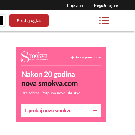
Prijavi se
Registriraj se
Predaj oglas
Liliana
Razgovaram :)
Tel:
064/677-677
- Kod: #69