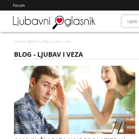
Forum
Ljubavni oglasnik
|
Blog
| Ljubav i veza
BLOG - LJUBAV I VEZA