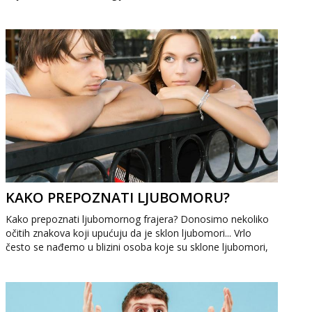
se javljaju drugačiji o...
KAKO PREPOZNATI LJUBOMORU?
Kako prepoznati ljubomornog frajera? Donosimo nekoliko
očitih znakova koji upućuju da je sklon ljubomori... Vrlo
često se nađemo u blizini osoba koje su sklone ljubomori,
bilo da se radi o prijate...