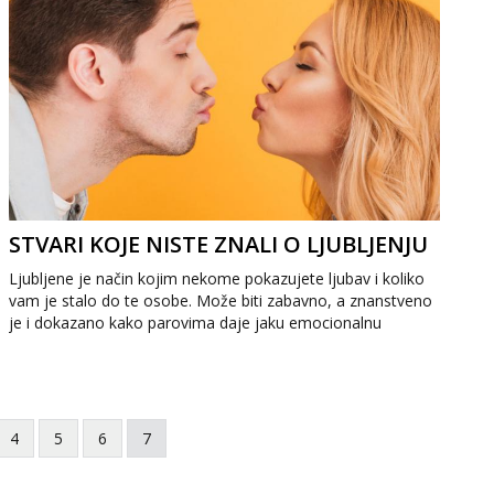
STVARI KOJE NISTE ZNALI O LJUBLJENJU
Ljubljene je način kojim nekome pokazujete ljubav i koliko
vam je stalo do te osobe. Može biti zabavno, a znanstveno
je i dokazano kako parovima daje jaku emocionalnu
povezanost i fizičku aktivnost – ...
4
5
6
7