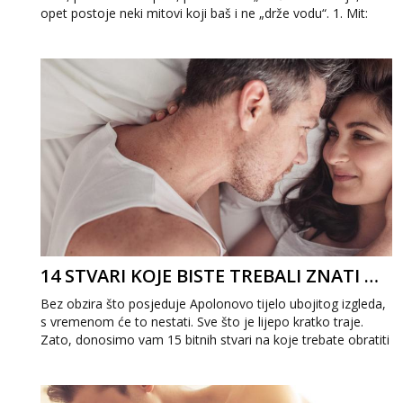
opet postoje neki mitovi koji baš i ne „drže vodu“. 1. Mit:
Muškarci su „lovci“! Is...
14 STVARI KOJE BISTE TREBALI ZNATI O OSOBI S KOJOM STE U VEZI
Bez obzira što posjeduje Apolonovo tijelo ubojitog izgleda,
s vremenom će to nestati. Sve što je lijepo kratko traje.
Zato, donosimo vam 15 bitnih stvari na koje trebate obratiti
pozornost kada s neki...