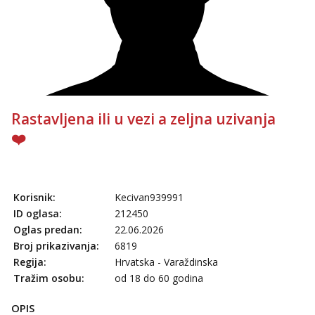
Rastavljena ili u vezi a zeljna uzivanja
❤️
Korisnik:
Kecivan939991
ID oglasa:
212450
Oglas predan:
22.06.2026
Broj prikazivanja:
6819
Regija:
Hrvatska - Varaždinska
Tražim osobu:
od 18 do 60 godina
OPIS