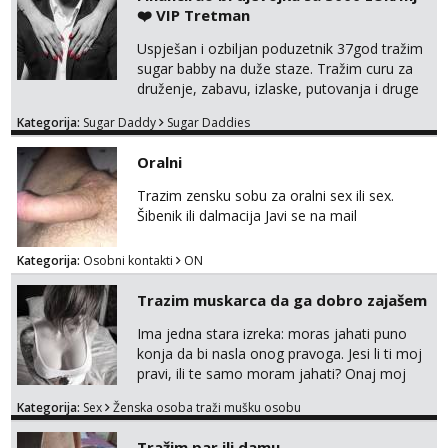
❤️ VIP Tretman
Uspješan i ozbiljan poduzetnik 37god tražim
sugar babby na duže staze. Tražim curu za
druženje, zabavu, izlaske, putovanja i druge
lijepe stvari na obostranu korist. Ako si
Kategorija:
Sugar Daddy
Sugar Daddies
otvorena, komunikativna, zgodna i atraktivna
javi se na moj email:
Oralni
markodalic37@gmail.com
Trazim zensku sobu za oralni sex ili sex.
Šibenik ili dalmacija Javi se na mail
Kategorija:
Osobni kontakti
ON
Trazim muskarca da ga dobro zajašem
Ima jedna stara izreka: moras jahati puno
konja da bi nasla onog pravoga. Jesi li ti moj
pravi, ili te samo moram jahati? Onaj moj
bivsi je bio samo konj hahahahah Klikni niže
Kategorija:
Sex
Ženska osoba traži mušku osobu
na sexdater link i javi mi se tamo....
Tražim par ili damu