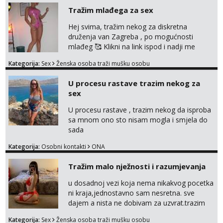
me isprobaš Klikni na link ispod i nadji me
Tražim mlađega za sex
tamo, cekam te!
Hej svima, tražim nekog za diskretna
druženja van Zagreba , po mogućnosti
mlađeg 🥰 Klikni na link ispod i nadji me
tamo, cekam te!
Kategorija:
Sex
Ženska osoba traži mušku osobu
U procesu rastave trazim nekog za
sex
U procesu rastave , trazim nekog da isproba
sa mnom ono sto nisam mogla i smjela do
sada
Kategorija:
Osobni kontakti
ONA
Tražim malo nježnosti i razumjevanja
u dosadnoj vezi koja nema nikakvog pocetka
ni kraja,jednostavno sam nesretna. sve
dajem a nista ne dobivam za uzvrat.trazim
muskarca koji ce zadovoljiti moje potrebe,ne
Kategorija:
Sex
Ženska osoba traži mušku osobu
trazim puno samo malo njeznosti i