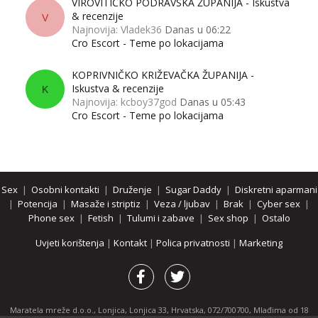
VIROVITIČKO PODRAVSKA ŽUPANIJA - Iskustva
& recenzije
V
Najnovija: Vladek36
Danas u 06:22
Cro Escort - Teme po lokacijama
KOPRIVNIČKO KRIŽEVAČKA ŽUPANIJA -
Iskustva & recenzije
K
Najnovija: kcboy37god
Danas u 05:43
Cro Escort - Teme po lokacijama
Sex
|
Osobni kontakti
|
Druženje
|
Sugar Daddy
|
Diskretni aparmani
|
Potencija
|
Masaže i striptiz
|
Veza / ljubav
|
Brak
|
Cyber sex
|
Phone sex
|
Fetish
|
Tulumi i zabave
|
Sex shop
|
Ostalo
Uvjeti korištenja
|
Kontakt
|
Polica privatnosti
|
Marketing
Maratela mreže d.o.o., Lonjica, Lonjica 33, Hrvatska, 072/700700, Mlađima od 18