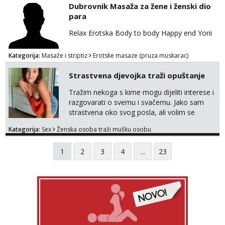
Dubrovnik Masaža za žene i ženski dio
para
Relax Erotska Body to body Happy end Yoni
Kategorija:
Masaže i striptiz
Erotske masaze (pruza muskarac)
Strastvena djevojka traži opuštanje
Tražim nekoga s kime mogu dijeliti interese i
razgovarati o svemu i svačemu. Jako sam
strastvena oko svog posla, ali volim se
opustiti i provesti vrijeme s prijateljima.
Kategorija:
Sex
Ženska osoba traži mušku osobu
Voljela bi naci nekoga pa da se nemoram
samo s prijateljima opustati ;) Klikni na link
1
2
3
4
...
23
ispod i nadji me tamo, cekam te!