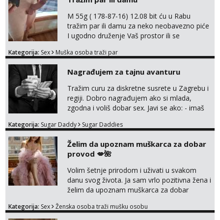
M 55g ( 178-87-16) 12.08 bit ću u Rabu
tražim par ili damu za neko neobavezno piće
I ugodno druženje Vaš prostor ili se
odvezemo gumenjakom na nekoj osamoj
Kategorija:
Sex
Muška osoba traži par
plaži na noćno kupanje Kontakt
trata.vrh@gmail.com
Nagrađujem za tajnu avanturu
Tražim curu za diskretne susrete u Zagrebu i
regiji. Dobro nagrađujem ako si mlada,
zgodna i voliš dobar sex. Javi se ako: - imaš
do 25 godina - imaš do 65 kg - imaš dugu
Kategorija:
Sugar Daddy
Sugar Daddies
kosu - se dobro ljubiš - si fleksibilna s
vremenom (jer ga nemam previše) i
Želim da upoznam muškarca za dobar
dostupna radnim danom (vikendi i noći su za
provod 💋🌺
obitelj) - vodiš brigu o zdravlju i koristiš
zaštitu Ne javljajte se: - debele - frajeri i
Volim šetnje prirodom i uživati u svakom
paro...
danu svog života. Ja sam vrlo pozitivna žena i
želim da upoznam muškarca za dobar
provod, naravno može i nešto više.💋🌺 Klikni
Kategorija:
Sex
Ženska osoba traži mušku osobu
na link ispod i nadji me tamo, cekam te!