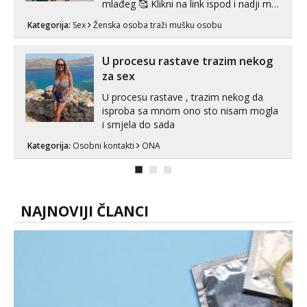
mlađeg 🥰 Klikni na link ispod i nadji me
tamo, cekam te!
Kategorija:
Sex
Ženska osoba traži mušku osobu
U procesu rastave trazim nekog
za sex
U procesu rastave , trazim nekog da
isproba sa mnom ono sto nisam mogla
i smjela do sada
Kategorija:
Osobni kontakti
ONA
NAJNOVIJI ČLANCI