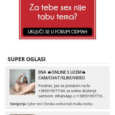
SUPER OGLASI
ENA 🔥ONLINE S LICEM🔥
CAM/CHAT/SLIKE/VIDEO
Pozdrav, Javi se porukom na br.
+385919977166 za online druženje
samnom. WhatsApp 👉+385919977166
Telegram 👉@enafriedrichkis Radim
Kategorija:
Cyber sex
Ženska osoba traži mušku osobu
videopozive s licem, solo i s partnerom,
kolegicama (Tina&Natali), razne