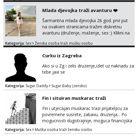
razumjevanja. volim njezan seks i njezne
Mlada djevojka traži avanturu ❤️
poljupce po tijelu koji me jako
pale,obozavam kad muskarac preuzme
Šarmantna mlada djevojka 26 god. prvi put
kontrolu . javi se :) Klikni na link ispod i nadji
na ovakvim stranicama tražim diskretnu
me tamo, cekam te!
avanturu (druženje, maženje, sex :) Klikni na
link ispod i nadji me tamo, cekam te!
Kategorija:
Sex
Ženska osoba traži mušku osobu
Curku iz Zagreba
Ako si u Zg i zelis druzenje,izlet uz naknadu za
tebe javi se
Kategorija:
Sugar Daddy
Sugar Baby (zensko)
Fin i situiran muskarac traži
Fin i utjecajan muskarac trazi prijateljicu za
povremene susrete, zabavu, druzenja... Po
mogucnosti dugotrajnije, moguca financijska
potpora!
Kategorija:
Sex
Muška osoba traži žensku osobu