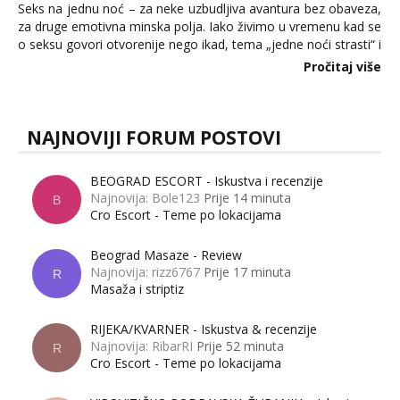
Seks na jednu noć – za neke uzbudljiva avantura bez obaveza,
za druge emotivna minska polja. Iako živimo u vremenu kad se
o seksu govori otvorenije nego ikad, tema „jedne noći strasti“ i
dalje izaziva burne rasprave. Što zapravo misle žene, a što
Pročitaj više
muškarci? Jesu...
NAJNOVIJI FORUM POSTOVI
BEOGRAD ESCORT - Iskustva i recenzije
Najnovija: Bole123
Prije 14 minuta
B
Cro Escort - Teme po lokacijama
Beograd Masaze - Review
Najnovija: rizz6767
Prije 17 minuta
R
Masaža i striptiz
RIJEKA/KVARNER - Iskustva & recenzije
Najnovija: RibarRI
Prije 52 minuta
R
Cro Escort - Teme po lokacijama