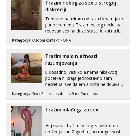
kombinacije halteri, haljine, štikle,
Trazim nekog za sex u strogoj
samostojeće itd. Nudim svakakva videa
diskreciji
seksa, puš...
Trenutno pauziram od faxa i imam jako
puno vremena. Trazim nekog decka za
redovan sex na duze staze! Klikni na link
ispod i nadji me tamo, cekam te!
Kategorija:
Osobni kontakti
ONA
Tražim malo nježnosti i
razumjevanja
u dosadnoj vezi koja nema nikakvog
pocetka ni kraja,jednostavno sam
nesretna. sve dajem a nista ne dobivam
za uzvrat.trazim muskarca koji ce
Kategorija:
Sex
Ženska osoba traži mušku osobu
zadovoljiti moje potrebe,ne trazim puno
samo malo njeznosti i razumjevanja.
volim njezan seks i njezne poljupce po
Tražim mlađega za sex
tijelu koji me jako pale,obozavam kad
muskar...
Hej svima, tražim nekog za diskretna
druženja van Zagreba , po mogućnosti