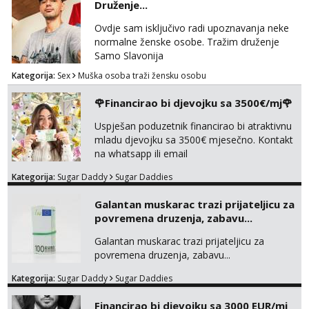
Druženje...
Ovdje sam isključivo radi upoznavanja neke
normalne ženske osobe. Tražim druženje
Samo Slavonija
Kategorija:
Sex
Muška osoba traži žensku osobu
🌹Financirao bi djevojku sa 3500€/mj🌹
Uspješan poduzetnik financirao bi atraktivnu
mladu djevojku sa 3500€ mjesečno. Kontakt
na whatsapp ili email
Kategorija:
Sugar Daddy
Sugar Daddies
Galantan muskarac trazi prijateljicu za
povremena druzenja, zabavu...
Galantan muskarac trazi prijateljicu za
povremena druzenja, zabavu...
Kategorija:
Sugar Daddy
Sugar Daddies
Financirao bi djevojku sa 3000 EUR/mj