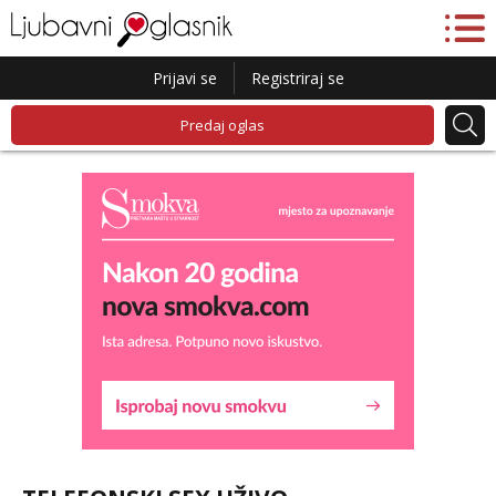
Prijavi se
Registriraj se
Predaj oglas
Lucija
Razgovaram :)
Tel:
064/677-677
- Kod: #136
tel:0,93€ - mob:1,12€ min