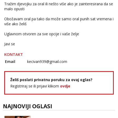
Tražim djevojku za oral ili nešto više ako je zainteresirana da se
malo opusti
Obožavam oral pa tako da može samo oral punih sat vremena i
više ako želiš
Uglavnom otvoren za sve opcije i vaše želje
Javi se
KONTAKT
Email
kecivan939@gmail.com
Želiš poslati privatnu poruku za ovaj oglas?
Registriraj se ili prijavi klikom
ovdje
NAJNOVIJI OGLASI