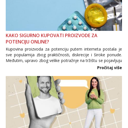
KAKO SIGURNO KUPOVATI PROIZVODE ZA
POTENCIJU ONLINE?
Kupovina proizvoda za potenciju putem interneta postala je
sve popularnija zbog praktičnosti, diskrecije i široke ponude.
Međutim, upravo zbog velike potražnje na tržištu se pojavljuju
i brojni krivotvoreni proizvodi, nepouzdane internetske
Pročitaj više
trgovine te proizvodi nepoznatog podrijetla. ...