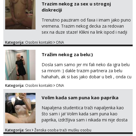
Trazim nekog za sex u strogoj
diskreciji
Trenutno pauziram od faxa i imam jako puno
vremena. Trazim nekog decka za redovan
sex na duze staze! Klikni na link ispod i nadji
me tamo, cekam te!
Kategorija:
Osobni kontakti
ONA
Tražim nekog za belu:)
Dosla sam samo jer mi fali neko da igra belu
sa mnom :) dakle trazim partnera za belu
hahahah, ak si bas jako dobar u beli , onda cu
razmislit za dalje Klikni na link ispod i nadji me
Kategorija:
Osobni kontakti
ONA
tamo, cekam te!
Volim kada sam puna kao paprika
Napaljena studentica traži napaljenka kao
što sam i ja! Volim kada sam puna kao
paprika, izdržljiva sam i nikada mi nije dosta
seksa. Volim grubi seks i više puta dnevno
Kategorija:
Sex
Ženska osoba traži mušku osobu
bilo kad i bilo gdje zato se javi što prije da