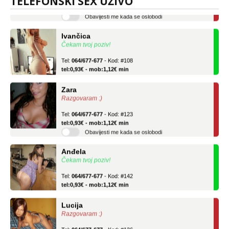
TELEFONSKI SEX UŽIVO
Obavijesti me kada se oslobodi
Ivančica
Čekam tvoj poziv!
Tel:
064/677-677
- Kod: #108
tel:0,93€ - mob:1,12€ min
Zara
Razgovaram :)
Tel:
064/677-677
- Kod: #123
tel:0,93€ - mob:1,12€ min
Obavijesti me kada se oslobodi
Anđela
Čekam tvoj poziv!
Tel:
064/677-677
- Kod: #142
tel:0,93€ - mob:1,12€ min
Lucija
Razgovaram :)
Tel:
064/677-677
- Kod: #136