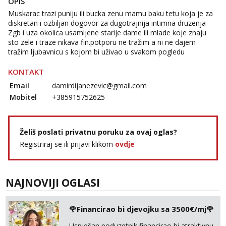
OPIS
Muskarac trazi puniju ili bucka zenu mamu baku tetu koja je za
diskretan i ozbiljan dogovor za dugotrajnija intimna druzenja
Zgb i uza okolica usamljene starije dame ili mlade koje znaju
sto zele i traze nikava fin.potporu ne tražim a ni ne dajem
tražim ljubavnicu s kojom bi uživao u svakom pogledu
KONTAKT
Email
damirdijanezevic@gmail.com
Mobitel
+385915752625
Želiš poslati privatnu poruku za ovaj oglas?
Registriraj se ili prijavi klikom
ovdje
NAJNOVIJI OGLASI
🌹Financirao bi djevojku sa 3500€/mj🌹
Uspješan poduzetnik financirao bi atraktivnu