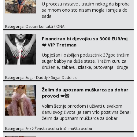
U procesu rastave , trazim nekog da isproba
sa mnom ono sto nisam mogla i smjela do
sada
Kategorija:
Osobni kontakti
ONA
Financirao bi djevojku sa 3000 EUR/mj
❤️ VIP Tretman
Uspješan i ozbiljan poduzetnik 37god tražim
sugar babby na duže staze. Tražim curu za
druženje, zabavu, izlaske, putovanja i druge
lijepe stvari na obostranu korist. Ako si
Kategorija:
Sugar Daddy
Sugar Daddies
otvorena, komunikativna, zgodna i atraktivna
javi se na moj email:
Želim da upoznam muškarca za dobar
markodalic37@gmail.com
provod 💋🌺
Volim šetnje prirodom i uživati u svakom
danu svog života. Ja sam vrlo pozitivna žena i
želim da upoznam muškarca za dobar
provod, naravno može i nešto više.💋🌺 Klikni
Kategorija:
Sex
Ženska osoba traži mušku osobu
na link ispod i nadji me tamo, cekam te!