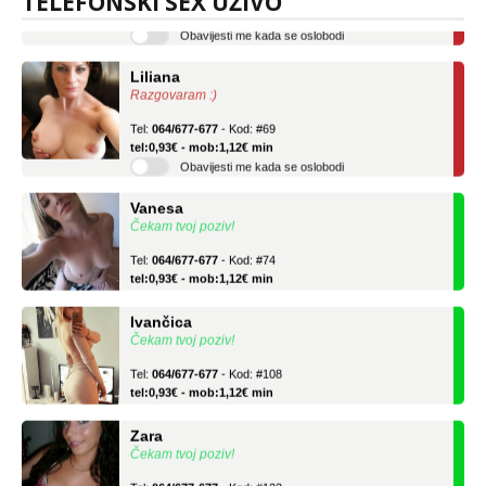
TELEFONSKI SEX UŽIVO
Obavijesti me kada se oslobodi
Liliana
Razgovaram :)
Tel:
064/677-677
- Kod: #69
tel:0,93€ - mob:1,12€ min
Obavijesti me kada se oslobodi
Vanesa
Čekam tvoj poziv!
Tel:
064/677-677
- Kod: #74
tel:0,93€ - mob:1,12€ min
Ivančica
Čekam tvoj poziv!
Tel:
064/677-677
- Kod: #108
tel:0,93€ - mob:1,12€ min
Zara
Čekam tvoj poziv!
Tel:
064/677-677
- Kod: #123