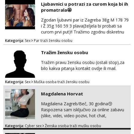
Ljubavnici u potrazi za curom koja bi ih
za brz dogovor Kontakt 0958759047
promatrala🤩
Zgodan ljubavni par iz Zagreba 38g M 178 79
i Ž 35g 160 59 3 plava(željela bi probati sa
curom prvi put)!! Tražimo zgodnu diskretnu
curu koja bi nas promatrala dok imamo
Kategorija:
Sex
Par traži žensku osobu
žestok odnos. Može se pridruziti ali i ne
mora.Bitno da uzivamo diskretno anonimno
Tražim žensku osobu
bez upoznavanja puno.Sliku mozemo
razmjeniti,ali najbolje uzivo se upoznati. Na
Tražim pravu žensku osobu (ostali stop),za
goo smo do 15.8 poslije tog mozemo se
bilo kakva pitanja kontakt ovdje ili mail.
druziti,javi se na mail il...
Kategorija:
Sex
Muška osoba traži žensku osobu
Magdalena Horvat
Magdalena Zagreb/Beč, 30 godina😚
Raspozena sam isključivo za online zabavu
(slike, videi, video pozivi, hot chat,
ispunjavanje zelja raznih i fetisa)💦 Slike na
Kategorija:
Cyber sex
Ženska osoba traži mušku osobu
oglasu su MOJE❗ Instagram:
@MagdalenaMagyy Javite mi se porukom na