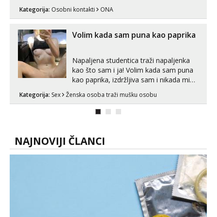
se porukom na Whatsupp, Viber ili
Kategorija:
Osobni kontakti
ONA
Telegram. +385 91 723 0045
Volim kada sam puna kao paprika
Napaljena studentica traži napaljenka
kao što sam i ja! Volim kada sam puna
kao paprika, izdržljiva sam i nikada mi
nije dosta seksa. Volim grubi seks i više
Kategorija:
Sex
Ženska osoba traži mušku osobu
puta dnevno bilo kad i bilo gdje zato se
javi što prije da me isprobaš Klikni na
link ispod i nadji me tamo, cekam te!
NAJNOVIJI ČLANCI