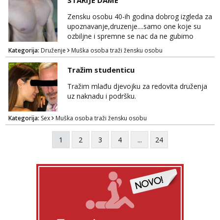
STARIJE DAME
tamo, cekam te!
Zensku osobu 40-ih godina dobrog izgleda za
upoznavanje,druzenje....samo one koje su
ozbiljne i spremne se nac da ne gubimo
vrijeme!
Kategorija:
Druženje
Muška osoba traži žensku osobu
Tražim studenticu
Tražim mlađu djevojku za redovita druženja
uz naknadu i podršku.
Kategorija:
Sex
Muška osoba traži žensku osobu
1
2
3
4
...
24