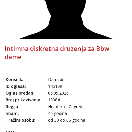
tel:0,93€ - mob:1,12€ min
Ivančica
Čekam tvoj poziv!
Tel:
064/677-677
- Kod: #108
tel:0,93€ - mob:1,12€ min
Zara
Intimna diskretna druzenja za Bbw
Čekam tvoj poziv!
dame
Tel:
064/677-677
- Kod: #123
tel:0,93€ - mob:1,12€ min
Anđela
Korisnik:
Damirdi
Čekam tvoj poziv!
ID oglasa:
145109
Tel:
064/677-677
- Kod: #142
Oglas predan:
05.05.2026
tel:0,93€ - mob:1,12€ min
Broj prikazivanja:
13984
Regija:
Hrvatska - Zagreb
Imam:
46 godina
Tražim osobu:
od 30 do 65 godina