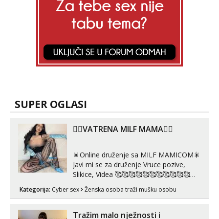
SUPER OGLASI
❤️‍🔥VATRENA MILF MAMA❤️‍🔥
🎇Online druženje sa MILF MAMICOM🎇
Javi mi se za druženje Vruce pozive,
Slikice, Videa 🥰🥰🥰🥰🥰🥰🥰🥰🥰🥰🥰🥰
🥰 Solo ili sa partnerom ili kolegicama
Kategorija:
Cyber sex
Ženska osoba traži mušku osobu
Javi mi se porukom WhatsApp ili
Telegram WhatsApp 👉+385919977166
Telegram 👉@enafriedrichkis 🤬NE
Tražim malo nježnosti i