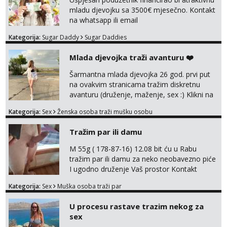
mladu djevojku sa 3500€ mjesečno. Kontakt
na whatsapp ili email
Kategorija:
Sugar Daddy
Sugar Daddies
Mlada djevojka traži avanturu ❤️
Šarmantna mlada djevojka 26 god. prvi put
na ovakvim stranicama tražim diskretnu
avanturu (druženje, maženje, sex :) Klikni na
link ispod i nadji me tamo, cekam te!
Kategorija:
Sex
Ženska osoba traži mušku osobu
Tražim par ili damu
M 55g ( 178-87-16) 12.08 bit ću u Rabu
tražim par ili damu za neko neobavezno piće
I ugodno druženje Vaš prostor Kontakt
trata.vrh@gmail.com
Kategorija:
Sex
Muška osoba traži par
U procesu rastave trazim nekog za
sex