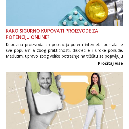
KAKO SIGURNO KUPOVATI PROIZVODE ZA
POTENCIJU ONLINE?
Kupovina proizvoda za potenciju putem interneta postala je
sve popularnija zbog praktičnosti, diskrecije i široke ponude.
Međutim, upravo zbog velike potražnje na tržištu se pojavljuju
i brojni krivotvoreni proizvodi, nepouzdane internetske
Pročitaj više
trgovine te proizvodi nepoznatog podrijetla. ...