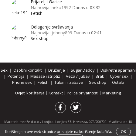
Prijatelj i Gacice
Najnovija: neko1992
Danas u 03:32
Fetish
Odlaganje svršavanja
Najnovija: johnny899
Danas u 02:41
Sex shop
Sex
|
Osobni kontakti
|
Druženje
|
Sugar Daddy
|
Diskretni aparmani
|
Potencija
|
Masaže i striptiz
|
Veza / ljubav
|
Brak
|
Cyber sex
|
Phone sex
|
Fetish
|
Tulumi i zabave
|
Sex shop
|
Ostalo
Uvjeti korištenja
|
Kontakt
|
Polica privatnosti
|
Marketing
Maratela mreže d.o.o., Lonjica, Lonjica 33, Hrvatska, 072/700700, Mlađima od 18
godina zabranjeno je pregledavanje stranice i svih njenih dijelova.
Korištenjem ove web stranice pristajete na korištenje kolačića.
OK
Partnerski portali:
osobnikontakti.com
|
hotline.hr
|
ThePornDude.com