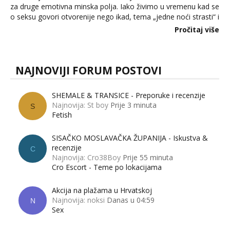
za druge emotivna minska polja. Iako živimo u vremenu kad se
o seksu govori otvorenije nego ikad, tema „jedne noći strasti“ i
dalje izaziva burne rasprave. Što zapravo misle žene, a što
Pročitaj više
muškarci? Jesu...
NAJNOVIJI FORUM POSTOVI
SHEMALE & TRANSICE - Preporuke i recenzije
Najnovija: St boy
Prije 3 minuta
S
Fetish
SISAČKO MOSLAVAČKA ŽUPANIJA - Iskustva &
recenzije
C
Najnovija: Cro38Boy
Prije 55 minuta
Cro Escort - Teme po lokacijama
Akcija na plažama u Hrvatskoj
Najnovija: noksi
Danas u 04:59
N
Sex