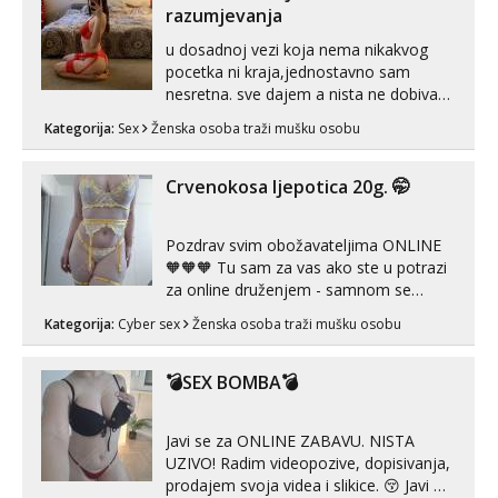
RADIM SASTANKE I DRUZENJA UZIVO
razumjevanja
🤬...
u dosadnoj vezi koja nema nikakvog
pocetka ni kraja,jednostavno sam
nesretna. sve dajem a nista ne dobivam
za uzvrat.trazim muskarca koji ce
Kategorija:
Sex
Ženska osoba traži mušku osobu
zadovoljiti moje potrebe,ne trazim puno
samo malo njeznosti i razumjevanja.
volim njezan seks i njezne poljupce po
Crvenokosa ljepotica 20g. 🤭
tijelu koji me jako pale,obozavam kad
muskar...
Pozdrav svim obožavateljima ONLINE
🧡🧡🧡 Tu sam za vas ako ste u potrazi
za online druženjem - samnom se
možete zabaviti preko videopoziva, ili
Kategorija:
Cyber sex
Ženska osoba traži mušku osobu
ako vam nisam dovoljna radim i u paru i
trojci s kolegicama, svaka je drugačija
😉 Radim i vruća tipkanja uz slike i hot
💣SEX BOMBA💣
line pozive. Za vas sam pripremila ...
Javi se za ONLINE ZABAVU. NISTA
UZIVO! Radim videopozive, dopisivanja,
prodajem svoja videa i slikice. 😚 Javi mi