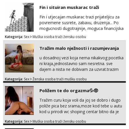
Fin i situiran muskarac traži
Fin i utjecajan muskarac trazi prijateljicu za
povremene susrete, zabavu, druzenja... Po
mogucnosti dugotrajnije, moguca financijska
potpora!
Kategorija:
Sex
Muška osoba traži žensku osobu
Tražim malo nježnosti i razumjevanja
u dosadnoj vezi koja nema nikakvog pocetka
ni kraja,jednostavno sam nesretna. sve
dajem a nista ne dobivam za uzvrat.trazim
muskarca koji ce zadovoljiti moje potrebe,ne
Kategorija:
Sex
Ženska osoba traži mušku osobu
trazim puno samo malo njeznosti i
razumjevanja. volim njezan seks i njezne
Poližem te do orgazma💦🤑
poljupce po tijelu koji me jako
pale,obozavam kad muskarac preuzme
Tražim curu koja voli da joj se dobro i dugo
kontrolu . javi se :) Klikni na link ispod i nadji
poliže pica bez srama,moze kod tebe u autu
me tamo, cekam te!
kod u prirodi wc shoping centar bitno da je
uzbudljivo i da si full diskretna i napaljena💦
Kategorija:
Sex
Muška osoba traži žensku osobu
jer nisam solo. Zgodan sam i diskretan,sliku
šaljem na wapp telegram..178 78kg.,javi se