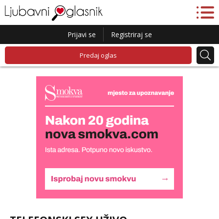
Prijavi se
Registriraj se
Predaj oglas
Lucija
Razgovaram :)
Tel:
064/677-677
- Kod: #136
tel:0,93€ - mob:1,12€ min