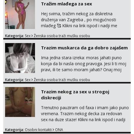
Tražim mlađega za sex
Hej svima, tražim nekog za diskretna
druženja van Zagreba , po mogućnosti
mlađeg 🥰 Klikni na link ispod i nadji me
tamo, cekam te!
Kategorija:
Sex
Ženska osoba traži mušku osobu
Trazim muskarca da ga dobro zajašem
Ima jedna stara izreka: moras jahati puno
konja da bi nasla onog pravoga. Jesi li ti moj
pravi, ili te samo moram jahati? Onaj moj
bivsi je bio samo konj hahahahah Klikni niže
Kategorija:
Sex
Ženska osoba traži mušku osobu
na sexdater link i javi mi se tamo....
Trazim nekog za sex u strogoj
diskreciji
Trenutno pauziram od faxa i imam jako puno
vremena. Trazim nekog decka za redovan
sex na duze staze! Klikni na link ispod i nadji
me tamo, cekam te!
Kategorija:
Osobni kontakti
ONA