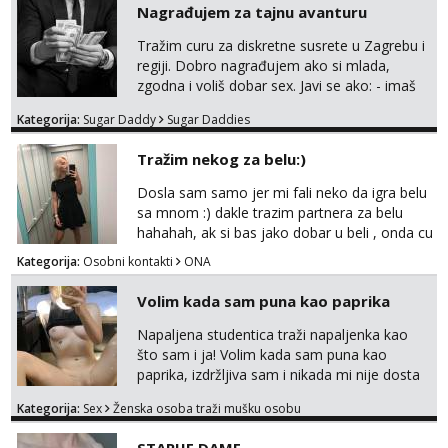
Nagrađujem za tajnu avanturu
TELEGRAM: @MagdalenaMagy 👈
(ODGOVARAM JAKO BRZO TU I TU PISITE
Tražim curu za diskretne susrete u Zagrebu i
AKO STE ZA ZABAVU)🔥 Moguće
regiji. Dobro nagrađujem ako si mlada,
verifkovanje prije zabave✅ JAVI MI SE I
zgodna i voliš dobar sex. Javi se ako: - imaš
ISPUNI SVOJE NAJVECE FANTAZIJE😈 CEKA...
do 25 godina - imaš do 65 kg - imaš dugu
Kategorija:
Sugar Daddy
Sugar Daddies
kosu - se dobro ljubiš - si fleksibilna s
vremenom (jer ga nemam previše) i
Tražim nekog za belu:)
dostupna radnim danom (vikendi i noći su za
obitelj) - vodiš brigu o zdravlju i koristiš
Dosla sam samo jer mi fali neko da igra belu
zaštitu Ne javljajte se: - debele - frajeri i
sa mnom :) dakle trazim partnera za belu
paro...
hahahah, ak si bas jako dobar u beli , onda cu
razmislit za dalje Klikni na link ispod i nadji me
Kategorija:
Osobni kontakti
ONA
tamo, cekam te!
Volim kada sam puna kao paprika
Napaljena studentica traži napaljenka kao
što sam i ja! Volim kada sam puna kao
paprika, izdržljiva sam i nikada mi nije dosta
seksa. Volim grubi seks i više puta dnevno
Kategorija:
Sex
Ženska osoba traži mušku osobu
bilo kad i bilo gdje zato se javi što prije da
me isprobaš Klikni na link ispod i nadji me