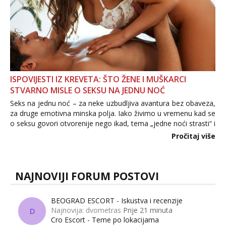
ISPOVIJESTI IZ KREVETA: ŠTO ŽENE I MUŠKARCI
STVARNO MISLE O SEKSU NA JEDNU NOĆ
Seks na jednu noć – za neke uzbudljiva avantura bez obaveza,
za druge emotivna minska polja. Iako živimo u vremenu kad se
o seksu govori otvorenije nego ikad, tema „jedne noći strasti“ i
dalje izaziva burne rasprave. Što zapravo misle žene, a što
Pročitaj više
muškarci? Jesu...
NAJNOVIJI FORUM POSTOVI
BEOGRAD ESCORT - Iskustva i recenzije
Najnovija: dvometras
Prije 21 minuta
D
Cro Escort - Teme po lokacijama