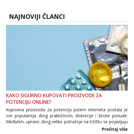
NAJNOVIJI ČLANCI
KAKO SIGURNO KUPOVATI PROIZVODE ZA
POTENCIJU ONLINE?
Kupovina proizvoda za potenciju putem interneta postala je
sve popularnija zbog praktičnosti, diskrecije i široke ponude.
Međutim, upravo zbog velike potražnje na tržištu se pojavljuju
i brojni krivotvoreni proizvodi, nepouzdane internetske
Pročitaj više
trgovine te proizvodi nepoznatog podrijetla. ...