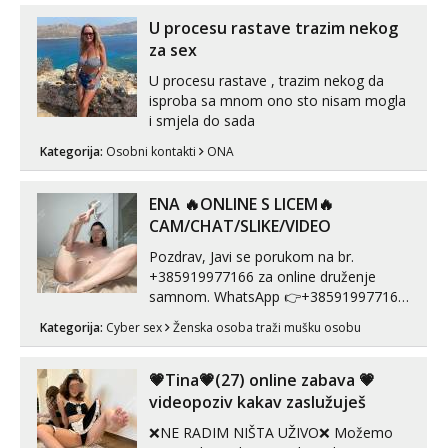
U procesu rastave trazim nekog
za sex
U procesu rastave , trazim nekog da
isproba sa mnom ono sto nisam mogla
i smjela do sada
Kategorija:
Osobni kontakti
ONA
ENA 🔥ONLINE S LICEM🔥
CAM/CHAT/SLIKE/VIDEO
Pozdrav, Javi se porukom na br.
+385919977166 za online druženje
samnom. WhatsApp 👉+385919977166
Telegram 👉@enafriedrichkis Radim
Kategorija:
Cyber sex
Ženska osoba traži mušku osobu
videopozive s licem, solo i s partnerom,
kolegicama (Tina&Natali), razne
kombinacije halteri, haljine, štikle,
💗Tina💗(27) online zabava 💗
samostojeće itd. Nudim svakakva videa
videopoziv kakav zaslužuješ
seksa, puš...
❌NE RADIM NIŠTA UŽIVO❌ Možemo