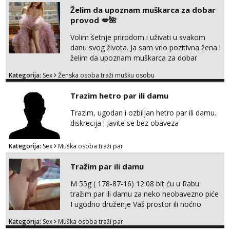
Želim da upoznam muškarca za dobar
provod 💋🌺
Volim šetnje prirodom i uživati u svakom
danu svog života. Ja sam vrlo pozitivna žena i
želim da upoznam muškarca za dobar
provod, naravno može i nešto više.💋🌺 Klikni
Kategorija:
Sex
Ženska osoba traži mušku osobu
na link ispod i nadji me tamo, cekam te!
Trazim hetro par ili damu
Trazim, ugodan i ozbiljan hetro par ili damu..
diskrecija ! Javite se bez obaveza
Kategorija:
Sex
Muška osoba traži par
Tražim par ili damu
M 55g ( 178-87-16) 12.08 bit ću u Rabu
tražim par ili damu za neko neobavezno piće
I ugodno druženje Vaš prostor ili noćno
kupanje na osamoj plaži Kontakt
Kategorija:
Sex
Muška osoba traži par
trata.vrh@gmail.com