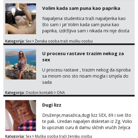
javi se na moj email:
Volim kada sam puna kao paprika
markodalic37@gmail.com
Napaljena studentica traži napaljenka kao
što sam i ja! Volim kada sam puna kao
paprika, izdržljiva sam i nikada mi nije dosta
seksa. Volim grubi seks i više puta dnevno
Kategorija:
Sex
Ženska osoba traži mušku osobu
bilo kad i bilo gdje zato se javi što prije da
me isprobaš Klikni na link ispod i nadji me
U procesu rastave trazim nekog za
tamo, cekam te!
sex
U procesu rastave , trazim nekog da isproba
sa mnom ono sto nisam mogla i smjela do
sada
Kategorija:
Osobni kontakti
ONA
Dugi lizz
Druženje,masažica,dugi lizz SEX, 69 i sve što
te pali.. Uredan napaljen diskretan iz Zg. Volio
bi upoznati curu ili damu sličnih vručih željica
za zajedničko ugodno i strastveno druženje.
Kategorija:
Sex
Muška osoba traži žensku osobu