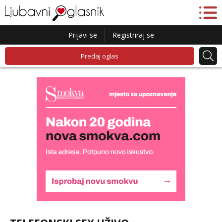
Prijavi se
Registriraj se
Predaj oglas
Monika
Čekam tvoj poziv!
Tel:
064/677-677
- Kod: #133
tel:0,93€ - mob:1,12€ min