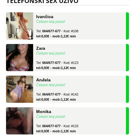
TELEFONSKI SEX UŽIVO
Ivančica
Čekam tvoj poziv!
Tel:
064/677-677
- Kod: #108
tel:0,93€ - mob:1,12€ min
Zara
Čekam tvoj poziv!
Tel:
064/677-677
- Kod: #123
tel:0,93€ - mob:1,12€ min
Anđela
Čekam tvoj poziv!
Tel:
064/677-677
- Kod: #142
tel:0,93€ - mob:1,12€ min
Monika
Čekam tvoj poziv!
Tel:
064/677-677
- Kod: #133
tel:0,93€ - mob:1,12€ min