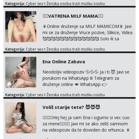
Kategorija:
Cyber sex
Ženska osoba traži mušku osobu
pričam. Prave pune usne koje će ti se urezati
u pamćenje, jer vjeruj mi, takve još nisi vidio.
❤️‍🔥VATRENA MILF MAMA❤️‍🔥
Uvijek sam spremna za ONLOINE zabavu.
Volim vruće u porukama uz pokoju fotku.
🎇Online druženje sa MILF MAMICOM🎇 Javi
Radim slikice i videa po tvojoj želji te imam
mi se za druženje Vruce pozive, Slikice, Videa
raznih mater...
🥰🥰🥰🥰🥰🥰🥰🥰🥰🥰🥰🥰🥰 Solo ili sa
partnerom ili kolegicama Javi mi se porukom
Kategorija:
Cyber sex
Ženska osoba traži mušku osobu
WhatsApp ili Telegram WhatsApp 👉
+385919977166 Telegram 👉
Ena Online Zabava
@enafriedrichkis 🤬NE RADIM SASTANKE I
DRUZENJA UZIVO🤬
Neodoljiv videopoziv 💦💦💦 Ja i ti 😈 Javi se
porukom na WhatsApp ili Telegram za
druženje online 💋 WhatsApp 👉
+385919977166 Telegram 👉
Kategorija:
Cyber sex
Ženska osoba traži mušku osobu
@enafriedrichkis NEE radimo sastnke uzivo
nalazenja itd.. +385919977166
Voliš starije tete? 😈😈😈
❤️‍🔥❤️‍🔥Hej hej ja sam Ena i sigurno si vec cuo
za mene❤️‍🔥❤️‍🔥 Javi mi se ako zeliš samnom
na videopoziv da te doveden do vrhunca. 🎇
WhatsApp 👉+385919977166 Telegram 👉