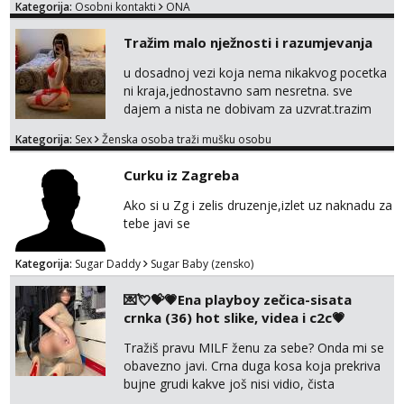
Kategorija:
Osobni kontakti
ONA
Tražim malo nježnosti i razumjevanja
u dosadnoj vezi koja nema nikakvog pocetka
ni kraja,jednostavno sam nesretna. sve
dajem a nista ne dobivam za uzvrat.trazim
muskarca koji ce zadovoljiti moje potrebe,ne
Kategorija:
Sex
Ženska osoba traži mušku osobu
trazim puno samo malo njeznosti i
razumjevanja. volim njezan seks i njezne
Curku iz Zagreba
poljupce po tijelu koji me jako
pale,obozavam kad muskarac preuzme
Ako si u Zg i zelis druzenje,izlet uz naknadu za
kontrolu . javi se :) Klikni na link ispod i nadji
tebe javi se
me tamo, cekam te!
Kategorija:
Sugar Daddy
Sugar Baby (zensko)
💌💘💝💗Ena playboy zečica-sisata
crnka (36) hot slike, videa i c2c💗
Tražiš pravu MILF ženu za sebe? Onda mi se
obavezno javi. Crna duga kosa koja prekriva
bujne grudi kakve još nisi vidio, čista
ŠESTICA! A usne? O usnama bolje da ni ne