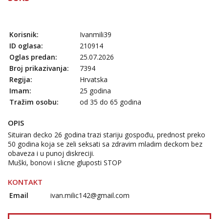
Korisnik:
Ivanmili39
ID oglasa:
210914
Oglas predan:
25.07.2026
Broj prikazivanja:
7394
Regija:
Hrvatska
Imam:
25 godina
Tražim osobu:
od 35 do 65 godina
OPIS
Situiran decko 26 godina trazi stariju gospođu, prednost preko
50 godina koja se zeli seksati sa zdravim mladim deckom bez
obaveza i u punoj diskreciji.
Muški, bonovi i slicne gluposti STOP
KONTAKT
Email
ivan.milic142@gmail.com