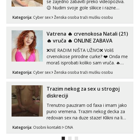
se zajedno zabaviti preko videopoziva.
😉 Nudim svoje gole slikice i razne
videouradke. 🤩 Za online zabavu pošalji
Kategorija:
Cyber sex
Ženska osoba traži mušku osobu
poruku na Whatsapp, Telegram ili Viber.
😎 +385 91 912 3322 Za provjeru moje
autentičnosti možeš me vidjeti na
Vatrena ‎️‍🔥 crvenokosa Natali (21)
videopozivu. 😉 S vama sam vec 5 ...
‎️‍🔥 vruča‎ ️‍🔥 ONLINE ZABAVA
❌NE RADIM NIŠTA UŽIVO❌ Voliš
crvenokose prirodne curke? ❤️ Onda me
moraš isprobati koliko sam vruča.‎ ️‍🔥
MLADA vražica koja ima 100%
Kategorija:
Cyber sex
Ženska osoba traži mušku osobu
prorodne grudi, 💦 Misli su mi uvijek
prljave i u svemu vidim samo užitak. 💦
U mojoj raznolikoj ponudi možeš
Trazim nekog za sex u strogoj
pranaći nešto po svojoj mjeri. Sexi videa
diskreciji
s kolegica...
Trenutno pauziram od faxa i imam jako
puno vremena. Trazim nekog decka za
redovan sex na duze staze! Klikni na link
ispod i nadji me tamo, cekam te!
Kategorija:
Osobni kontakti
ONA