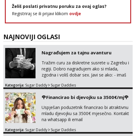
Želiš poslati privatnu poruku za ovaj oglas?
Registriraj se ili prijavi klikom
ovdje
NAJNOVIJI OGLASI
Nagrađujem za tajnu avanturu
Tražim curu za diskretne susrete u Zagrebu i
regiji. Dobro nagrađujem ako si mlada,
zgodna i voliš dobar sex. Javi se ako: - imaš
do 25 godina - imaš do 65 kg - imaš dugu
Kategorija:
Sugar Daddy
Sugar Daddies
kosu - se dobro ljubiš - si fleksibilna s
vremenom (jer ga nemam previše) i
🌹Financirao bi djevojku sa 3500€/mj🌹
dostupna radnim danom (vikendi i noći su za
obitelj) - vodiš brigu o zdravlju i koristiš
Uspješan poduzetnik financirao bi atraktivnu
zaštitu Ne javljajte se: - debele - frajeri i
mladu djevojku sa 3500€ mjesečno. Kontakt
paro...
na whatsapp ili email
Kategorija:
Sugar Daddy
Sugar Daddies