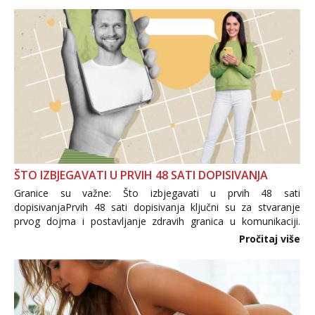
ŠTO IZBJEGAVATI U PRVIH 48 SATI DOPISIVANJA
Granice su važne: Što izbjegavati u prvih 48 sati
dopisivanjaPrvih 48 sati dopisivanja ključni su za stvaranje
prvog dojma i postavljanje zdravih granica u komunikaciji.
Važno je izbjeći prebrzo otkrivanje osobnih ili intimnih
Pročitaj više
informacija, jer nepoznata osoba još nije zaslužila to
povjerenje. Takođe...