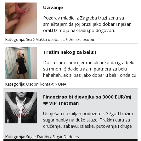
Uzivanje
Pozdrav mladic iz Zagreba trazi zenu sa
smještajem da joj pruzi jako dobar i nježan
oral.Uz moju naknadu,po dogovoru
.Diskrecija osigurana.
Kategorija:
Sex
Muška osoba traži žensku osobu
Tražim nekog za belu:)
Dosla sam samo jer mi fali neko da igra belu
sa mnom :) dakle trazim partnera za belu
hahahah, ak si bas jako dobar u beli , onda cu
razmislit za dalje Klikni na link ispod i nadji me
Kategorija:
Osobni kontakti
ONA
tamo, cekam te!
Financirao bi djevojku sa 3000 EUR/mj
❤️ VIP Tretman
Uspješan i ozbiljan poduzetnik 37god tražim
sugar babby na duže staze. Tražim curu za
druženje, zabavu, izlaske, putovanja i druge
lijepe stvari na obostranu korist. Ako si
Kategorija:
Sugar Daddy
Sugar Daddies
otvorena, komunikativna, zgodna i atraktivna