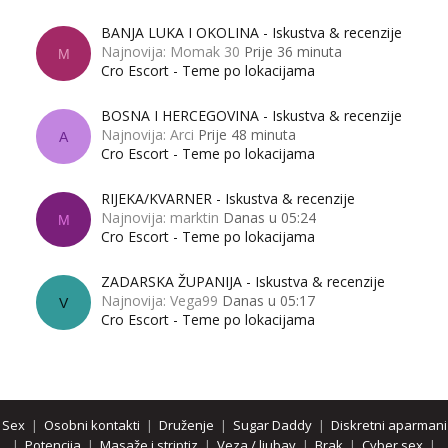
BANJA LUKA I OKOLINA - Iskustva & recenzije
Najnovija: Momak 30
Prije 36 minuta
M
Cro Escort - Teme po lokacijama
BOSNA I HERCEGOVINA - Iskustva & recenzije
Najnovija: Arci
Prije 48 minuta
A
Cro Escort - Teme po lokacijama
RIJEKA/KVARNER - Iskustva & recenzije
Najnovija: marktin
Danas u 05:24
M
Cro Escort - Teme po lokacijama
ZADARSKA ŽUPANIJA - Iskustva & recenzije
Najnovija: Vega99
Danas u 05:17
V
Cro Escort - Teme po lokacijama
Sex
|
Osobni kontakti
|
Druženje
|
Sugar Daddy
|
Diskretni aparmani
|
Potencija
|
Masaže i striptiz
|
Veza / ljubav
|
Brak
|
Cyber sex
|