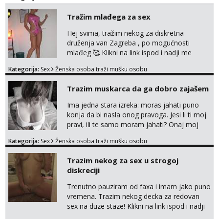
Prostor imam, diskr max. A i mobilan 🚗 sam.
Tražim mlađega za sex
Hej svima, tražim nekog za diskretna
druženja van Zagreba , po mogućnosti
mlađeg 🥰 Klikni na link ispod i nadji me
tamo, cekam te!
Kategorija:
Sex
Ženska osoba traži mušku osobu
Trazim muskarca da ga dobro zajašem
Ima jedna stara izreka: moras jahati puno
konja da bi nasla onog pravoga. Jesi li ti moj
pravi, ili te samo moram jahati? Onaj moj
bivsi je bio samo konj hahahahah Klikni niže
Kategorija:
Sex
Ženska osoba traži mušku osobu
na sexdater link i javi mi se tamo....
Trazim nekog za sex u strogoj
diskreciji
Trenutno pauziram od faxa i imam jako puno
vremena. Trazim nekog decka za redovan
sex na duze staze! Klikni na link ispod i nadji
me tamo, cekam te!