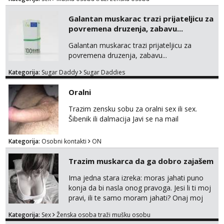
Galantan muskarac trazi prijateljicu za
povremena druzenja, zabavu...
Galantan muskarac trazi prijateljicu za
povremena druzenja, zabavu...
Kategorija:
Sugar Daddy
Sugar Daddies
Oralni
Trazim zensku sobu za oralni sex ili sex.
Šibenik ili dalmacija Javi se na mail
Kategorija:
Osobni kontakti
ON
Trazim muskarca da ga dobro zajašem
Ima jedna stara izreka: moras jahati puno
konja da bi nasla onog pravoga. Jesi li ti moj
pravi, ili te samo moram jahati? Onaj moj
bivsi je bio samo konj hahahahah Klikni niže
Kategorija:
Sex
Ženska osoba traži mušku osobu
na sexdater link i javi mi se tamo....