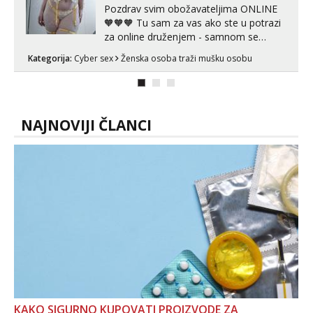
Pozdrav svim obožavateljima ONLINE
🧡🧡🧡 Tu sam za vas ako ste u potrazi
za online druženjem - samnom se
možete zabaviti preko videopoziva, ili
Kategorija:
Cyber sex
Ženska osoba traži mušku osobu
ako vam nisam dovoljna radim i u paru i
trojci s kolegicama, svaka je drugačija
😉 Radim i vruća tipkanja uz slike i hot
line pozive. Za vas sam pripremila ...
NAJNOVIJI ČLANCI
KAKO SIGURNO KUPOVATI PROIZVODE ZA