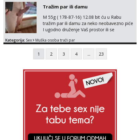
Tražim par ili damu
M 55g ( 178-87-16) 12.08 bit ću u Rabu
tražim par ili damu za neko neobavezno piće
I ugodno druženje Vaš prostor ili se
odvezemo gumenjakom na nekoj osamoj
Kategorija:
Sex
Muška osoba traži par
plaži na noćno kupanje Kontakt
trata.vrh@gmail.com
1
2
3
4
...
23