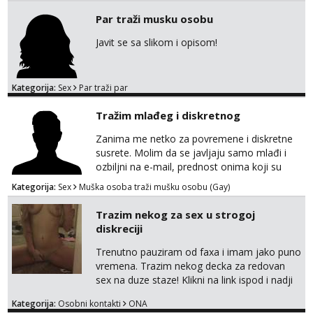
javi se na moj email:
Par traži musku osobu
markodalic37@gmail.com
Javit se sa slikom i opisom!
Kategorija:
Sex
Par traži par
Tražim mlađeg i diskretnog
Zanima me netko za povremene i diskretne
susrete. Molim da se javljaju samo mlađi i
ozbiljni na e-mail, prednost onima koji su
vitke građe, iskustvo mi je nebitno. Higijena i
Kategorija:
Sex
Muška osoba traži mušku osobu (Gay)
diskrecija su mi na prvom mjestu,
maksimalno držim do izgleda, sportski sam
Trazim nekog za sex u strogoj
tip.
diskreciji
Trenutno pauziram od faxa i imam jako puno
vremena. Trazim nekog decka za redovan
sex na duze staze! Klikni na link ispod i nadji
me tamo, cekam te!
Kategorija:
Osobni kontakti
ONA