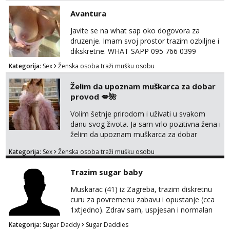
Avantura
Javite se na what sap oko dogovora za
druzenje. Imam svoj prostor trazim ozbiljne i
dikskretne. WHAT SAPP 095 766 0399
Kategorija:
Sex
Ženska osoba traži mušku osobu
Želim da upoznam muškarca za dobar
provod 💋🌺
Volim šetnje prirodom i uživati u svakom
danu svog života. Ja sam vrlo pozitivna žena i
želim da upoznam muškarca za dobar
provod, naravno može i nešto više.💋🌺 Klikni
Kategorija:
Sex
Ženska osoba traži mušku osobu
na link ispod i nadji me tamo, cekam te!
Trazim sugar baby
Muskarac (41) iz Zagreba, trazim diskretnu
curu za povremenu zabavu i opustanje (cca
1xtjedno). Zdrav sam, uspjesan i normalan
muskarca koji je spreman financijski cijeniti
Kategorija:
Sugar Daddy
Sugar Daddies