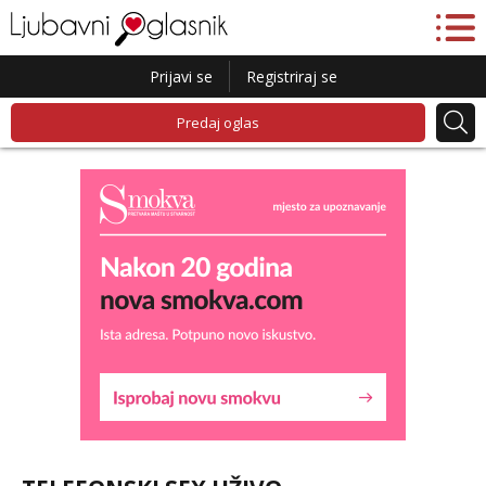
Prijavi se
Registriraj se
Predaj oglas
Kristina
Čekam tvoj poziv!
Učiteljica iz predgrađa traži...