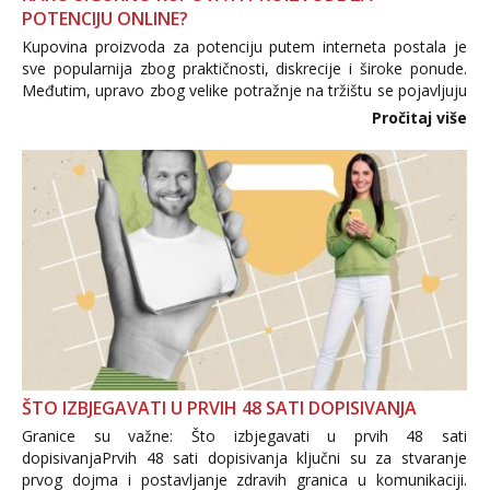
POTENCIJU ONLINE?
Kupovina proizvoda za potenciju putem interneta postala je
sve popularnija zbog praktičnosti, diskrecije i široke ponude.
Međutim, upravo zbog velike potražnje na tržištu se pojavljuju
i brojni krivotvoreni proizvodi, nepouzdane internetske
Pročitaj više
trgovine te proizvodi nepoznatog podrijetla. ...
ŠTO IZBJEGAVATI U PRVIH 48 SATI DOPISIVANJA
Granice su važne: Što izbjegavati u prvih 48 sati
dopisivanjaPrvih 48 sati dopisivanja ključni su za stvaranje
prvog dojma i postavljanje zdravih granica u komunikaciji.