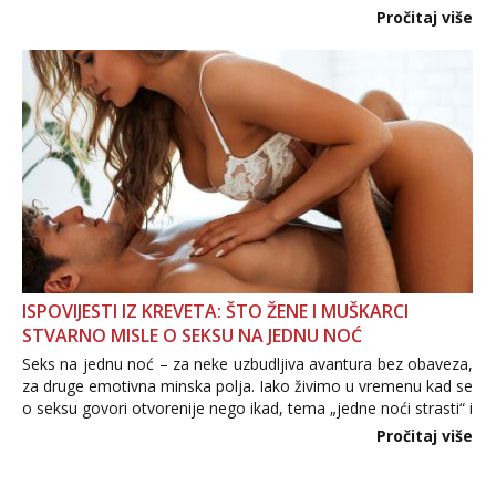
Važno je izbjeći prebrzo otkrivanje osobnih ili intimnih
Pročitaj više
informacija, jer nepoznata osoba još nije zaslužila to
povjerenje. Takođe...
ISPOVIJESTI IZ KREVETA: ŠTO ŽENE I MUŠKARCI
STVARNO MISLE O SEKSU NA JEDNU NOĆ
Seks na jednu noć – za neke uzbudljiva avantura bez obaveza,
za druge emotivna minska polja. Iako živimo u vremenu kad se
o seksu govori otvorenije nego ikad, tema „jedne noći strasti“ i
dalje izaziva burne rasprave. Što zapravo misle žene, a što
Pročitaj više
muškarci? Jesu...