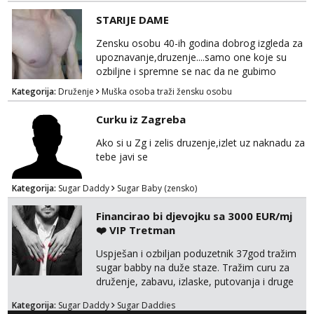
STARIJE DAME
Zensku osobu 40-ih godina dobrog izgleda za
upoznavanje,druzenje....samo one koje su
ozbiljne i spremne se nac da ne gubimo
vrijeme!
Kategorija:
Druženje
Muška osoba traži žensku osobu
Curku iz Zagreba
Ako si u Zg i zelis druzenje,izlet uz naknadu za
tebe javi se
Kategorija:
Sugar Daddy
Sugar Baby (zensko)
Financirao bi djevojku sa 3000 EUR/mj
❤️ VIP Tretman
Uspješan i ozbiljan poduzetnik 37god tražim
sugar babby na duže staze. Tražim curu za
druženje, zabavu, izlaske, putovanja i druge
lijepe stvari na obostranu korist. Ako si
Kategorija:
Sugar Daddy
Sugar Daddies
otvorena, komunikativna, zgodna i atraktivna