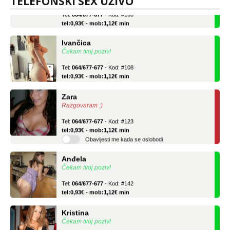
TELEFONSKI SEX UŽIVO
Tel:
064/677-677
- Kod: #160
tel:0,93€ - mob:1,12€ min
Ivančica
Čekam tvoj poziv!
Tel:
064/677-677
- Kod: #108
tel:0,93€ - mob:1,12€ min
Zara
Razgovaram :)
Tel:
064/677-677
- Kod: #123
tel:0,93€ - mob:1,12€ min
Obavijesti me kada se oslobodi
Anđela
Čekam tvoj poziv!
Tel:
064/677-677
- Kod: #142
tel:0,93€ - mob:1,12€ min
Kristina
Čekam tvoj poziv!
Učiteljica iz predgrađa traži...