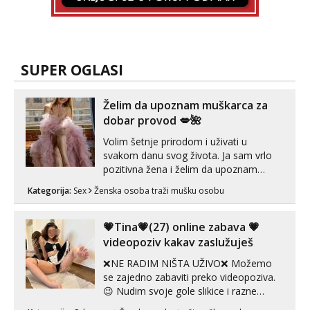
SUPER OGLASI
Želim da upoznam muškarca za
dobar provod 💋🌺
Volim šetnje prirodom i uživati u
svakom danu svog života. Ja sam vrlo
pozitivna žena i želim da upoznam
muškarca za dobar provod, naravno
Kategorija:
Sex
Ženska osoba traži mušku osobu
može i nešto više.💋🌺 Klikni na link
ispod i nadji me tamo, cekam te!
💗Tina💗(27) online zabava 💗
videopoziv kakav zaslužuješ
❌NE RADIM NIŠTA UŽIVO❌ Možemo
se zajedno zabaviti preko videopoziva.
😉 Nudim svoje gole slikice i razne
videouradke. 🤩 Za online zabavu pošalji