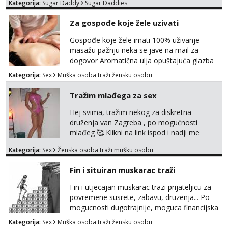
Kategorija:
Sugar Daddy
Sugar Daddies
Za gospođe koje žele uzivati
Gospođe koje žele imati 100% uživanje
masažu pažnju neka se jave na mail za
dogovor Aromatična ulja opuštajuća glazba
Budi moja Kraljica i ispuni si želje za dobro
Kategorija:
Sex
Muška osoba traži žensku osobu
opuštanje Vaš prostor
Tražim mlađega za sex
Hej svima, tražim nekog za diskretna
druženja van Zagreba , po mogućnosti
mlađeg 🥰 Klikni na link ispod i nadji me
tamo, cekam te!
Kategorija:
Sex
Ženska osoba traži mušku osobu
Fin i situiran muskarac traži
Fin i utjecajan muskarac trazi prijateljicu za
povremene susrete, zabavu, druzenja... Po
mogucnosti dugotrajnije, moguca financijska
potpora!
Kategorija:
Sex
Muška osoba traži žensku osobu