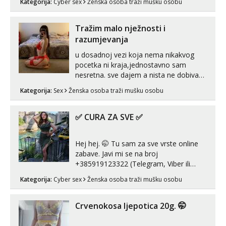
Kategorija:
Cyber sex
Ženska osoba traži mušku osobu
poruku na Whatsapp, Telegram ili Viber.
😎 +385 91 912 3322 Za provjeru moje
autentičnosti možeš me vidjeti na
Tražim malo nježnosti i
videopozivu. 😉 S vama sam vec 5 ...
razumjevanja
u dosadnoj vezi koja nema nikakvog
pocetka ni kraja,jednostavno sam
nesretna. sve dajem a nista ne dobivam
za uzvrat.trazim muskarca koji ce
Kategorija:
Sex
Ženska osoba traži mušku osobu
zadovoljiti moje potrebe,ne trazim puno
samo malo njeznosti i razumjevanja.
volim njezan seks i njezne poljupce po
✅ CURA ZA SVE ✅
tijelu koji me jako pale,obozavam kad
muskar...
Hej hej. 🤭 Tu sam za sve vrste online
zabave. Javi mi se na broj
+385919123322 (Telegram, Viber ili
Whatsapp). 🤙 NE javljaj se na uzivo.
Kategorija:
Cyber sex
Ženska osoba traži mušku osobu
Hvala.
Crvenokosa ljepotica 20g. 🤭