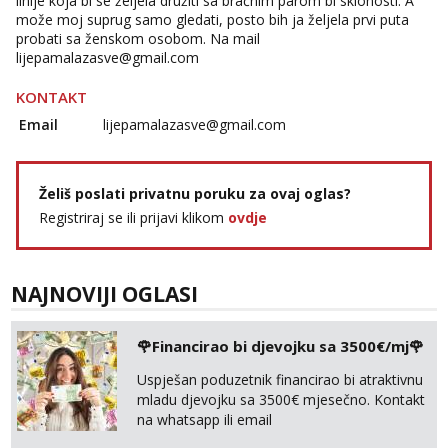
linije koja bi se željela družiti sa bračnim parom bi sklonosti. A
može moj suprug samo gledati, posto bih ja željela prvi puta
probati sa ženskom osobom. Na mail
lijepamalazasve@gmail.com
KONTAKT
Email
lijepamalazasve@gmail.com
Želiš poslati privatnu poruku za ovaj oglas?
Registriraj se ili prijavi klikom
ovdje
NAJNOVIJI OGLASI
🌹Financirao bi djevojku sa 3500€/mj🌹
Uspješan poduzetnik financirao bi atraktivnu
mladu djevojku sa 3500€ mjesečno. Kontakt
na whatsapp ili email