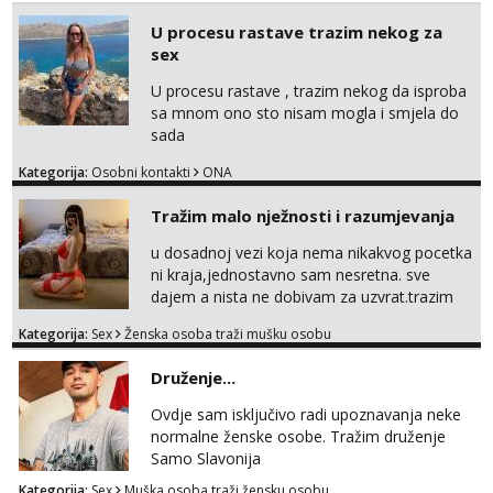
tvoje vrijeme i trud. Ako smatras da imas sto
ponuditi, javi se s par rijeci o sebi, tome sto
U procesu rastave trazim nekog za
trazis/ocekujes i fotkama na; Telegram
sex
@GentAnte WA 0955812207
U procesu rastave , trazim nekog da isproba
sa mnom ono sto nisam mogla i smjela do
sada
Kategorija:
Osobni kontakti
ONA
Tražim malo nježnosti i razumjevanja
u dosadnoj vezi koja nema nikakvog pocetka
ni kraja,jednostavno sam nesretna. sve
dajem a nista ne dobivam za uzvrat.trazim
muskarca koji ce zadovoljiti moje potrebe,ne
Kategorija:
Sex
Ženska osoba traži mušku osobu
trazim puno samo malo njeznosti i
razumjevanja. volim njezan seks i njezne
Druženje...
poljupce po tijelu koji me jako
pale,obozavam kad muskarac preuzme
Ovdje sam isključivo radi upoznavanja neke
kontrolu . javi se :) Klikni na link ispod i nadji
normalne ženske osobe. Tražim druženje
me tamo, cekam te!
Samo Slavonija
Kategorija:
Sex
Muška osoba traži žensku osobu