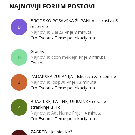
NAJNOVIJI FORUM POSTOVI
BRODSKO POSAVSKA ŽUPANIJA - Iskustva &
recenzije
D
Najnovija: Dar23
Prije 8 minuta
Cro Escort - Teme po lokacijama
Granny
Najnovija: dzon meklejn
Prije 8 minuta
D
Fetish
ZADARSKA ŽUPANIJA - Iskustva & recenzije
Najnovija: josip30
Prije 13 minuta
J
Cro Escort - Teme po lokacijama
BRAZILKE, LATINE, UKRAINKE i ostale
strankinje u HR
A
Najnovija: AddName
Prije 14 minuta
Cro Escort - Teme po lokacijama
ZAGREB - Jel bio tko?