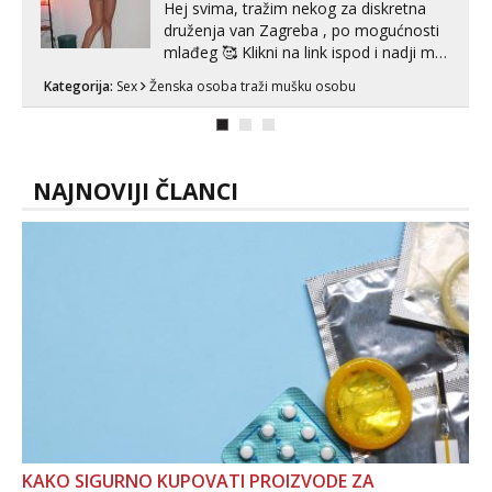
Hej svima, tražim nekog za diskretna
druženja van Zagreba , po mogućnosti
mlađeg 🥰 Klikni na link ispod i nadji me
tamo, cekam te!
Kategorija:
Sex
Ženska osoba traži mušku osobu
NAJNOVIJI ČLANCI
KAKO SIGURNO KUPOVATI PROIZVODE ZA