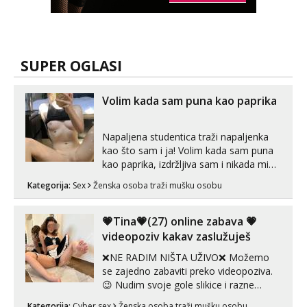
SUPER OGLASI
Volim kada sam puna kao paprika
Napaljena studentica traži napaljenka
kao što sam i ja! Volim kada sam puna
kao paprika, izdržljiva sam i nikada mi
nije dosta seksa. Volim grubi seks i više
Kategorija:
Sex
Ženska osoba traži mušku osobu
puta dnevno bilo kad i bilo gdje zato se
javi što prije da me isprobaš Klikni na
link ispod i nadji me tamo, cekam te!
💗Tina💗(27) online zabava 💗
videopoziv kakav zaslužuješ
❌NE RADIM NIŠTA UŽIVO❌ Možemo
se zajedno zabaviti preko videopoziva.
😉 Nudim svoje gole slikice i razne
videouradke. 🤩 Za online zabavu pošalji
Kategorija:
Cyber sex
Ženska osoba traži mušku osobu