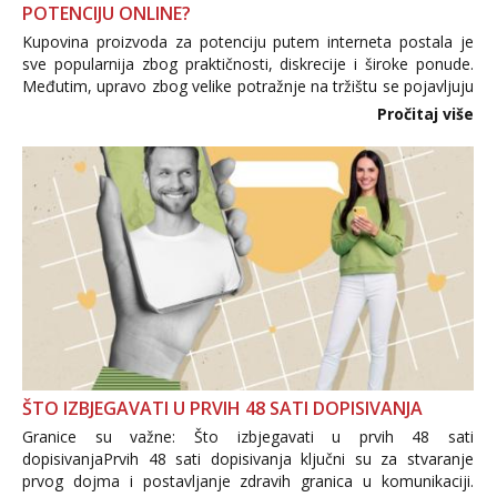
POTENCIJU ONLINE?
Kupovina proizvoda za potenciju putem interneta postala je
sve popularnija zbog praktičnosti, diskrecije i široke ponude.
Međutim, upravo zbog velike potražnje na tržištu se pojavljuju
i brojni krivotvoreni proizvodi, nepouzdane internetske
Pročitaj više
trgovine te proizvodi nepoznatog podrijetla. ...
ŠTO IZBJEGAVATI U PRVIH 48 SATI DOPISIVANJA
Granice su važne: Što izbjegavati u prvih 48 sati
dopisivanjaPrvih 48 sati dopisivanja ključni su za stvaranje
prvog dojma i postavljanje zdravih granica u komunikaciji.