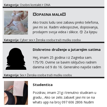
Whatsupp, Viber ili Telegram. +385 91 723
Kategorija:
Osobni kontakti
ONA
0045
💥OPASNA MALA💥
Ako trazis ludu sexi zabavu preko telefona,
javi mi se. Radim videopozive, dopisivanja,
prodajem svoja videa i slikice. 😚 Za lijepu
suradnju javi mi se porukom na Whatsupp,
Kategorija:
Cyber sex
Ženska osoba traži mušku osobu
Viber ili Telegram. +385 91 723 0045
Diskretno druženje u jutarnjim satima
Hej, imam 25 godina i iz Zagreba sam.
175/70. Ovime se bavim isključivo radnim
danima od 9 do 16. Generalno najviše radim
GFE, tako da ako voliš lagana, opuštena
Kategorija:
Sex
Ženska osoba traži mušku osobu
druženja u diskreciji, vjerovatno ćemo si
pasati. Preferiram dugoročna druženja
Studentica
također, nisam zainteresirana za one and
done susrete. Ako se nalaziš u ovome, javi
Pozdrav, imam 21g i trenutno studiram u
mi se na WhatsApp sa nečime o sebi i tome
gradu , Ako se zelis zabavit javi mi se na
što voliš seksualno za daljnji d...
whats upp na broj 097 606 2806 Nudim
razme vrste zabave uzivo i online