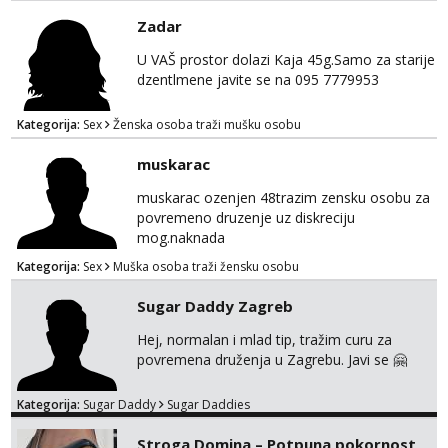
Zadar
U VAŠ prostor dolazi Kaja 45g.Samo za starije
dzentlmene javite se na 095 7779953
Kategorija:
Sex
Ženska osoba traži mušku osobu
muskarac
muskarac ozenjen 48trazim zensku osobu za
povremeno druzenje uz diskreciju
mog.naknada
Kategorija:
Sex
Muška osoba traži žensku osobu
Sugar Daddy Zagreb
Hej, normalan i mlad tip, tražim curu za
povremena druženja u Zagrebu. Javi se 🤗
Kategorija:
Sugar Daddy
Sugar Daddies
Stroga Domina – Potpuna pokornost,