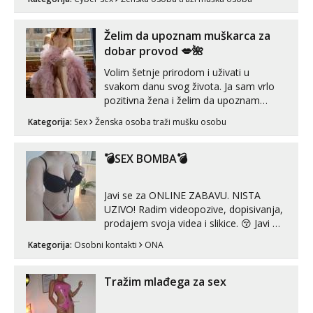
poruku na Whatsapp, Telegram ili Viber.
😎 +385 91 912 3322 Za provjeru moje
autentičnosti možeš me vidjeti na
Želim da upoznam muškarca za
videopozivu. 😉 S vama sam vec 5 ...
dobar provod 💋🌺
Volim šetnje prirodom i uživati u
svakom danu svog života. Ja sam vrlo
pozitivna žena i želim da upoznam
muškarca za dobar provod, naravno
Kategorija:
Sex
Ženska osoba traži mušku osobu
može i nešto više.💋🌺 Klikni na link
ispod i nadji me tamo, cekam te!
💣SEX BOMBA💣
Javi se za ONLINE ZABAVU. NISTA
UZIVO! Radim videopozive, dopisivanja,
prodajem svoja videa i slikice. 😚 Javi mi
se porukom na Whatsupp, Viber ili
Kategorija:
Osobni kontakti
ONA
Telegram. +385 91 723 0045
Tražim mlađega za sex