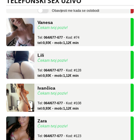
TELEFONSKI SEX UŽIVO
tel:0,93€ - mob:1,12€ min
Obavijesti me kada se oslobodi
Vanesa
Čekam tvoj poziv!
Tel:
064/677-677
- Kod: #74
tel:0,93€ - mob:1,12€ min
Lili
Čekam tvoj poziv!
Tel:
064/677-677
- Kod: #128
tel:0,93€ - mob:1,12€ min
Ivančica
Čekam tvoj poziv!
Tel:
064/677-677
- Kod: #108
tel:0,93€ - mob:1,12€ min
Zara
Čekam tvoj poziv!
Tel:
064/677-677
- Kod: #123
tel:0,93€ - mob:1,12€ min