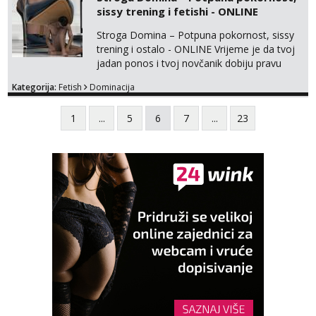
sissy trening i fetishi - ONLINE
Stroga Domina – Potpuna pokornost, sissy
trening i ostalo - ONLINE Vrijeme je da tvoj
jadan ponos i tvoj novčanik dobiju pravu
svrhu. Inteligentna, hladna i beskompromisna
Kategorija:
Fetish
Dominacija
Domina preuzima potpunu kontrolu nad
tvojim umom i financijama. Zanimaju me
1
...
5
6
7
...
23
isključivo ozbiljni, solventni i poslušni subovi
koji žude za strogim zapovijedima, sissy
transformacijom (rublje, elegancija) i
potpunim psiholo...