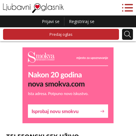
Prijavi se
Registriraj se
Predaj oglas
Liliana
Razgovaram :)
Tel:
064/677-677
- Kod: #69