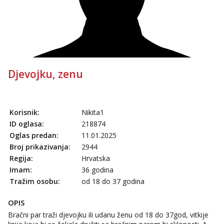
Ivančica
Čekam tvoj poziv!
Tel:
064/677-677
- Kod: #108
tel:0,93€ - mob:1,12€ min
Zara
Čekam tvoj poziv!
Djevojku, zenu
Tel:
064/677-677
- Kod: #123
tel:0,93€ - mob:1,12€ min
Korisnik:
Nikita1
Anđela
Čekam tvoj poziv!
ID oglasa:
218874
Oglas predan:
11.01.2025
Tel:
064/677-677
- Kod: #142
Broj prikazivanja:
2944
tel:0,93€ - mob:1,12€ min
Regija:
Hrvatska
Imam:
36 godina
Tražim osobu:
od 18 do 37 godina
OPIS
Bračni par traži djevojku ili udanu ženu od 18 do 37god, vitkije