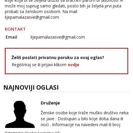
linije koja bi se željela družiti sa bračnim parom bi sklonosti. A
može moj suprug samo gledati, posto bih ja željela prvi puta
probati sa ženskom osobom. Na mail
lijepamalazasve@gmail.com
KONTAKT
Email
lijepamalazasve@gmail.com
Želiš poslati privatnu poruku za ovaj oglas?
Registriraj se ili prijavi klikom
ovdje
NAJNOVIJI OGLASI
Druženje
Ženske osobe koje traže muško društvo neka
se jave . Dostupan u bilo koje doba dana ili
noći . Informacije na navedeni mail ili broj
mobitela.