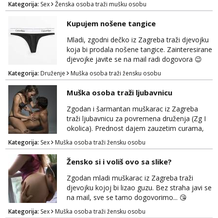
Kategorija:
Sex
Ženska osoba traži mušku osobu
Kupujem nošene tangice
Mladi, zgodni dečko iz Zagreba traži djevojku
koja bi prodala nošene tangice. Zainteresirane
djevojke javite se na mail radi dogovora 😉
Kategorija:
Druženje
Muška osoba traži žensku osobu
Muška osoba traži ljubavnicu
Zgodan i šarmantan muškarac iz Zagreba
traži ljubavnicu za povremena druženja (Zg I
okolica). Prednost dajem zauzetim curama,
jer vjerujem da im je diskrecija jako bitna kao
Kategorija:
Sex
Muška osoba traži žensku osobu
i meni. Javite se na mail gdje možemo
započeti razgovor... 💋
Žensko si i voliš ovo sa slike?
Zgodan mladi muškarac iz Zagreba traži
djevojku kojoj bi lizao guzu. Bez straha javi se
na mail, sve se tamo dogovorimo... 😘
Kategorija:
Sex
Muška osoba traži žensku osobu