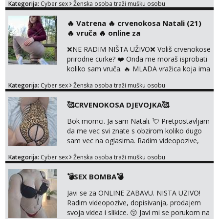
Kategorija:
Cyber sex
Ženska osoba traži mušku osobu
dovoljna radim i u paru i trojci s kolegicama,
svaka je drugačija 😉 Radim i vruća tipkanja
‎️‍🔥 Vatrena ‎️‍🔥 crvenokosa Natali (21)
uz slike i hot line pozive. Za vas sam
‎️‍🔥 vruča‎ ️‍🔥 online za
pripremila i slike s licem u raznim
kombinacijama isto kao i razna videa 😈
❌NE RADIM NIŠTA UŽIVO❌ Voliš crvenokose
Volim kinky stvari i dominaciju 🤫 ...
prirodne curke? ❤️ Onda me moraš isprobati
koliko sam vruča.‎ ️‍🔥 MLADA vražica koja ima
100% prorodne grudi, 💦 Misli su mi uvijek
Kategorija:
Cyber sex
Ženska osoba traži mušku osobu
prljave i u svemu vidim samo užitak. 💦 U
mojoj raznolikoj ponudi možeš pranaći nešto
🥰CRVENOKOSA DJEVOJKA🥰
po svojoj mjeri. Sexi videa s kolegicama,
dečkom ili pak ja sama di se dovodim do
Bok momci. Ja sam Natali. 💘 Pretpostavljam
ludila. 🍑 Naravno ako ti moja ponuda nije
da me vec svi znate s obzirom koliko dugo
dovoljna uvije...
sam vec na oglasima. Radim videopozive,
dopisivanja, prodajem svoja videa i slikice. 😚
Kategorija:
Cyber sex
Ženska osoba traži mušku osobu
Za lijepu suradnju javi mi se porukom na
Whatsupp, Viber ili Telegram. +385 91 723
💣SEX BOMBA💣
0045
Javi se za ONLINE ZABAVU. NISTA UZIVO!
Radim videopozive, dopisivanja, prodajem
svoja videa i slikice. 😚 Javi mi se porukom na