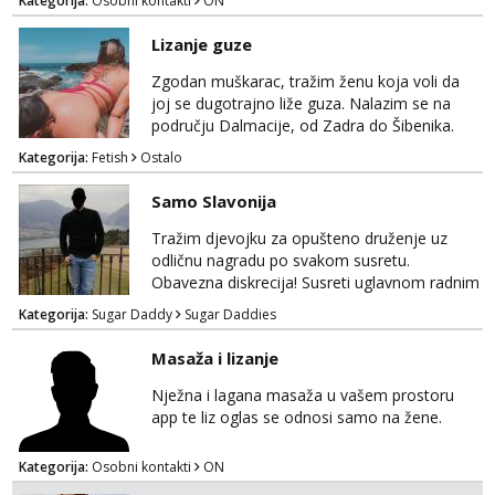
Kategorija:
Osobni kontakti
ON
Lizanje guze
Zgodan muškarac, tražim ženu koja voli da
joj se dugotrajno liže guza. Nalazim se na
području Dalmacije, od Zadra do Šibenika.
Kategorija:
Fetish
Ostalo
Samo Slavonija
Tražim djevojku za opušteno druženje uz
odličnu nagradu po svakom susretu.
Obavezna diskrecija! Susreti uglavnom radnim
danima tijekom dana ali nije uvjet. Samo
Kategorija:
Sugar Daddy
Sugar Daddies
Slavonija. osmarios984@gmail.com
Masaža i lizanje
Nježna i lagana masaža u vašem prostoru
app te liz oglas se odnosi samo na žene.
Kategorija:
Osobni kontakti
ON