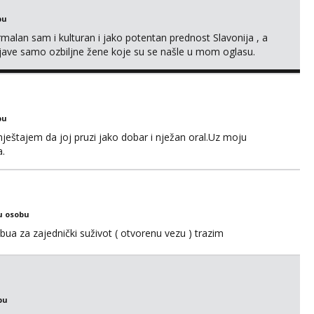
bu
alan sam i kulturan i jako potentan prednost Slavonija , a
jave samo ozbiljne žene koje su se našle u mom oglasu.
bu
ještajem da joj pruzi jako dobar i nježan oral.Uz moju
a.
u osobu
ua za zajednički suživot ( otvorenu vezu ) trazim
bu