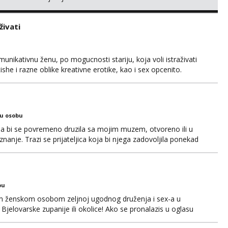
robati ili masta o tako necemu. Ja sam nepusac, cist, uredan i
a Rijeke lp
živati
unikativnu ženu, po mogucnosti stariju, koja voli istraživati
she i razne oblike kreativne erotike, kao i sex opcenito.
. Iskustvo, godine, izgled nisu presudni, kao niti cinjenica
 u monotoniju svakodnevnice. Ono što mi je važ...
ku osobu
ja bi se povremeno druzila sa mojim muzem, otvoreno ili u
nanje. Trazi se prijateljica koja bi njega zadovoljila ponekad
 Ocekujem te. Hvala
bu
om ženskom osobom zeljnoj ugodnog druženja i sex-a u
Bjelovarske zupanije ili okolice! Ako se pronalazis u oglasu
pp/viber/sms! 099 746 2081