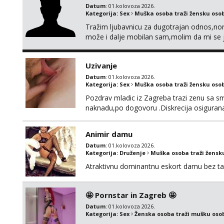
Datum
: 01.kolovoza 2026.
Kategorija:
Sex
Muška osoba traži žensku oso
Tražim ljubavnicu za dugotrajan odnos,norm
može i dalje mobilan sam,molim da mi se 
Uzivanje
Datum
: 01.kolovoza 2026.
Kategorija:
Sex
Muška osoba traži žensku oso
Pozdrav mladic iz Zagreba trazi zenu sa sm
naknadu,po dogovoru .Diskrecija osiguran
Animir damu
Datum
: 01.kolovoza 2026.
Kategorija:
Druženje
Muška osoba traži žensk
Atraktivnu dominantnu eskort damu bez tab
🤩 Pornstar in Zagreb 🤩
Datum
: 01.kolovoza 2026.
Kategorija:
Sex
Ženska osoba traži mušku oso