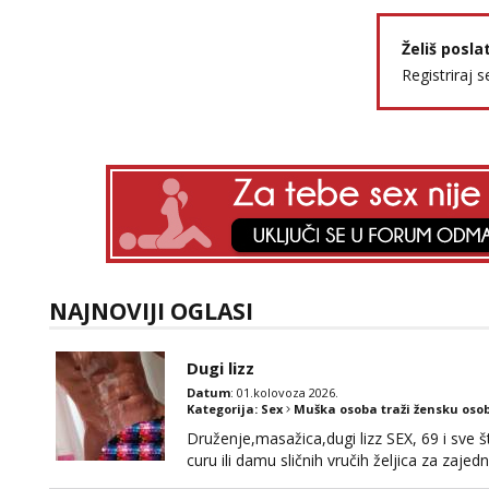
Želiš posla
Registriraj s
NAJNOVIJI OGLASI
Dugi lizz
Datum
: 01.kolovoza 2026.
Kategorija:
Sex
Muška osoba traži žensku oso
Druženje,masažica,dugi lizz SEX, 69 i sve št
curu ili damu sličnih vručih željica za zaj
i mobilan 🚗 sam.