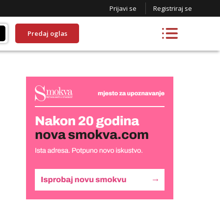
Prijavi se
Registriraj se
Predaj oglas
Lucija
Razgovaram :)