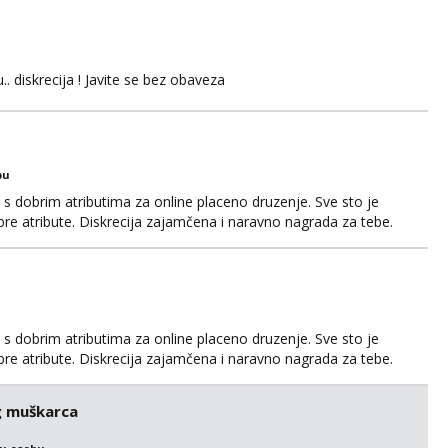
.. diskrecija ! Javite se bez obaveza
bu
 s dobrim atributima za online placeno druzenje. Sve sto je
obre atribute. Diskrecija zajamčena i naravno nagrada za tebe.
il.com ili na telegram @nepoznatnetko. Ili ako ima koji
jkama koje posjeduje ili poznaje neku neka se javi t...
 s dobrim atributima za online placeno druzenje. Sve sto je
obre atribute. Diskrecija zajamčena i naravno nagrada za tebe.
il.com ili na telegram @nepoznatnetko. Ili ako ima koji
jkama koje posjeduje ili poznaje neku neka se javi t...
g muškarca