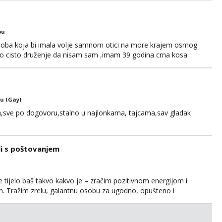
bu
soba koja bi imala volje samnom otici na more krajem osmog
no cisto druženje da nisam sam ,imam 39 godina crna kosa
121728 WhatsApp Viber ili mail merkej86@gmail.com
u (Gay)
,sve po dogovoru,stalno u najlonkama, tajcama,sav gladak
li s poštovanjem
 tijelo baš takvo kakvo je – zračim pozitivnom energijom i
dan. Tražim zrelu, galantnu osobu za ugodno, opušteno i
anja i s puno iskrenosti. Nisam prostitutka, niti želim biti –
na međusobnom poštovanju, povjerenju i pažnji. Voli...