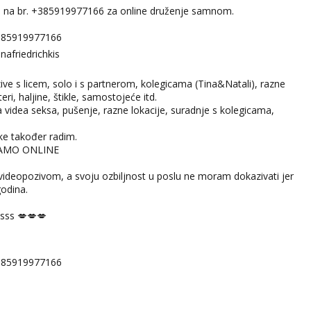
m na br. +385919977166 za online druženje samnom.
385919977166
afriedrichkis
ve s licem, solo i s partnerom, kolegicama (Tina&Natali), razne
eri, haljine, štikle, samostojeće itd.
videa seksa, pušenje, razne lokacije, suradnje s kolegicama,
ike također radim.
SAMO ONLINE
videopozivom, a svoju ozbiljnost u poslu ne moram dokazivati jer
odina.
sss 💋💋💋
385919977166