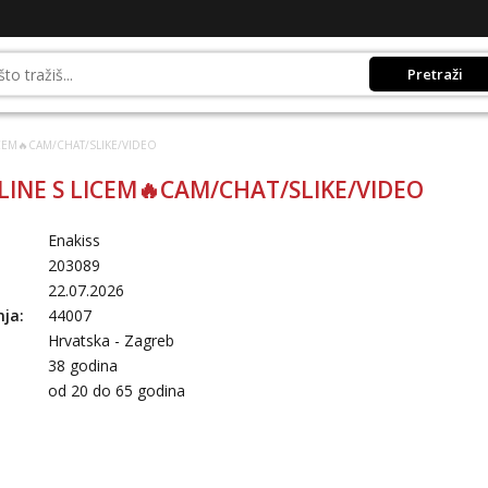
Pretraži
ICEM🔥CAM/CHAT/SLIKE/VIDEO
LINE S LICEM🔥CAM/CHAT/SLIKE/VIDEO
Enakiss
203089
22.07.2026
nja:
44007
Hrvatska - Zagreb
38 godina
:
od 20 do 65 godina