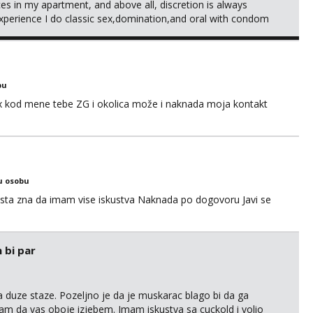
ices in my apartment, and above all, discretion is always
xperience I do classic sex,domination,and oral with condom
g and also my own health 😘 i dont do anal or kissing
bu
sex kod mene tebe ZG i okolica može i naknada moja kontakt
u osobu
ta zna da imam vise iskustva Naknada po dogovoru Javi se
 bi par
 duze staze. Pozeljno je da je muskarac blago bi da ga
m da vas oboje izjebem. Imam iskustva sa cuckold i volio