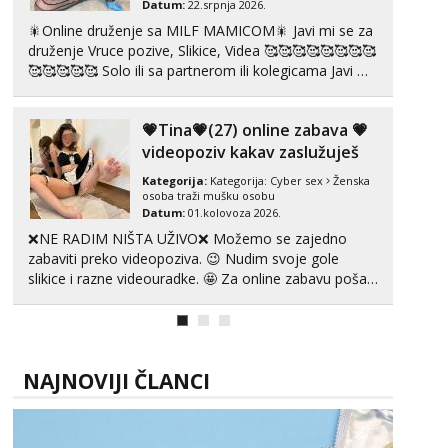
Datum:
22.srpnja 2026.
tel:0,93€ - mob:1,12€ min
🎇Online druženje sa MILF MAMICOM🎇 Javi mi se za
Obavijesti me kada se oslobodi
druženje Vruce pozive, Slikice, Videa 🥰🥰🥰🥰🥰🥰🥰🥰
🥰🥰🥰🥰🥰 Solo ili sa partnerom ili kolegicama Javi mi
Lucija
Razgovaram :)
se porukom WhatsApp ili Telegram WhatsApp 👉
+385919977166 Telegram 👉@enafriedrichkis 🤬NE
Tel:
064/677-677
- Kod: #136
💗Tina💗(27) online zabava 💗
RADIM SASTANKE I DRUZENJA UZIVO🤬...
tel:0,93€ - mob:1,12€ min
videopoziv kakav zaslužuješ
Obavijesti me kada se oslobodi
Kategorija:
Kategorija:
Cyber sex
Ženska
Liliana
osoba traži mušku osobu
Razgovaram :)
Datum:
01.kolovoza 2026.
❌NE RADIM NIŠTA UŽIVO❌ Možemo se zajedno
Tel:
064/677-677
- Kod: #69
zabaviti preko videopoziva. 😉 Nudim svoje gole
tel:0,93€ - mob:1,12€ min
Obavijesti me kada se oslobodi
slikice i razne videouradke. 🤩 Za online zabavu pošalji
poruku na Whatsapp, Telegram ili Viber. 😎 +385 91
Maja
912 3322 Za provjeru moje autentičnosti možeš me
Razgovaram :)
vidjeti na videopozivu. 😉 S vama sam vec 5 ...
Tel:
064/677-677
- Kod: #04
NAJNOVIJI ČLANCI
tel:0,93€ - mob:1,12€ min
Obavijesti me kada se oslobodi
Kristina