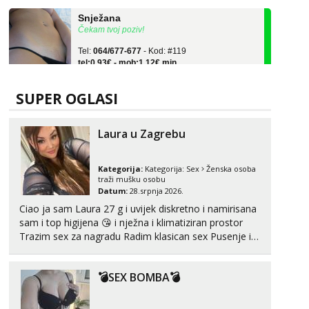
Snježana
Čekam tvoj poziv!
Tel:
064/677-677
- Kod: #119
tel:0,93€ - mob:1,12€ min
Alisa
Čekam tvoj poziv!
SUPER OGLASI
Tel:
064/677-677
- Kod: #106
tel:0,93€ - mob:1,12€ min
Laura u Zagrebu
Vanesa
Čekam tvoj poziv!
Kategorija:
Kategorija:
Sex
Ženska osoba
traži mušku osobu
Tel:
064/677-677
- Kod: #74
Datum:
28.srpnja 2026.
tel:0,93€ - mob:1,12€ min
Ciao ja sam Laura 27 g i uvijek diskretno i namirisana
Lili
sam i top higijena 😘 i nježna i klimatiziran prostor
Čekam tvoj poziv!
Trazim sex za nagradu Radim klasican sex Pusenje i
gutanje sperme Erotsko rublje imam uvijek Lizati me
Tel:
064/677-677
- Kod: #128
mozes i ljubiti po tijelu Iskljucivo neradim analni !!! I
tel:0,93€ - mob:1,12€ min
💣SEX BOMBA💣
neljubim se Wha...
Ivančica
Čekam tvoj poziv!