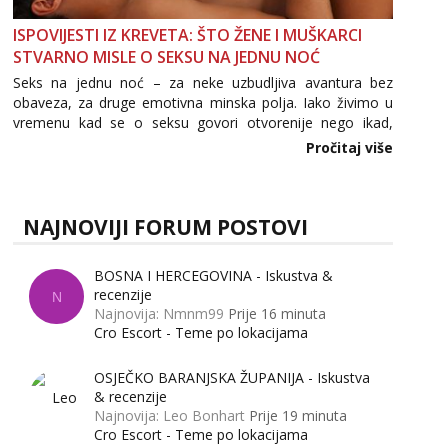
Tel:
064/677-677
- Kod: #142
tel:0,93€ - mob:1,12€ min
ISPOVIJESTI IZ KREVETA: ŠTO ŽENE I MUŠKARCI
STVARNO MISLE O SEKSU NA JEDNU NOĆ
Mira
Seks na jednu noć – za neke uzbudljiva avantura bez
Razgovaram :)
obaveza, za druge emotivna minska polja. Iako živimo u
Tel:
064/677-677
- Kod: #72
vremenu kad se o seksu govori otvorenije nego ikad,
tel:0,93€ - mob:1,12€ min
tema „jedne noći strasti“ i dalje izaziva burne rasprave. Što
Pročitaj više
Obavijesti me kada se oslobodi
zapravo misle žene, a što muškarci? Jesu...
NAJNOVIJI FORUM POSTOVI
BOSNA I HERCEGOVINA - Iskustva &
recenzije
N
Najnovija: Nmnm99
Prije 16 minuta
Cro Escort - Teme po lokacijama
OSJEČKO BARANJSKA ŽUPANIJA - Iskustva
& recenzije
Najnovija: Leo Bonhart
Prije 19 minuta
Cro Escort - Teme po lokacijama