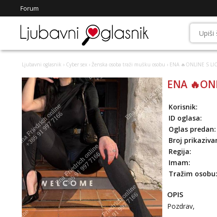
Forum
Ljubavni oglasnik
›
Cyber sex
›
Ženska osoba traži mušku osobu
› ENA 🔥ONLINE S L
ENA 🔥ON
Korisnik:
ID oglasa:
Oglas predan:
Broj prikaziva
Regija:
Imam:
Tražim osobu
OPIS
Pozdrav,