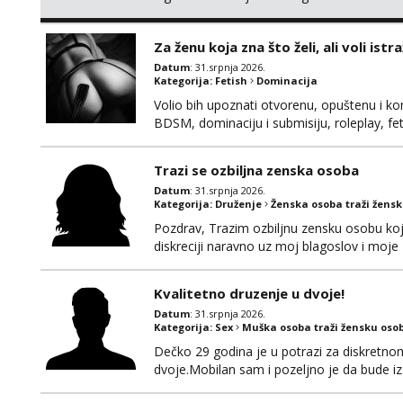
bih upoznati bracni par u HR koji bi zelio p
diskretan. 195 100 44 godine Strogo okolic
Za ženu koja zna što želi, ali voli istra
Datum
: 31.srpnja 2026.
Kategorija:
Fetish
Dominacija
Volio bih upoznati otvorenu, opuštenu i kom
BDSM, dominaciju i submisiju, roleplay, feti
Obožavam starije, zrele i samopouzdane zene
ako trazite nesto izvan braka koji je upao
Trazi se ozbiljna zenska osoba
Datum
: 31.srpnja 2026.
Kategorija:
Druženje
Ženska osoba traži žens
Pozdrav, Trazim ozbiljnu zensku osobu ko
diskreciji naravno uz moj blagoslov i moje z
ako se stvari poklope i ja bi bila prisutna.
Kvalitetno druzenje u dvoje!
Datum
: 31.srpnja 2026.
Kategorija:
Sex
Muška osoba traži žensku oso
Dečko 29 godina je u potrazi za diskretn
dvoje.Mobilan sam i pozeljno je da bude iz 
javi se za brz i diskretan dogovor na wha