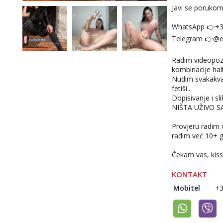
Javi se poruko
WhatsApp 👉+
Telegram 👉@en
Radim videopozi
kombinacije halt
Nudim svakakva 
fetiši..
Dopisivanje i sl
NIŠTA UŽIVO 
Provjeru radim 
radim već 10+ g
Čekam vas, kiss
KONTAKT
Mobitel
+