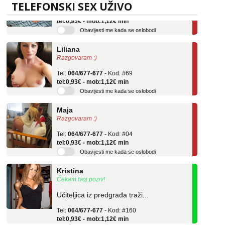
Tel:
064/677-677
- Kod: #136
TELEFONSKI SEX UŽIVO
tel:0,93€ - mob:1,12€ min
Obavijesti me kada se oslobodi
Liliana
Razgovaram :)
Tel:
064/677-677
- Kod: #69
tel:0,93€ - mob:1,12€ min
Obavijesti me kada se oslobodi
Maja
Razgovaram :)
Tel:
064/677-677
- Kod: #04
tel:0,93€ - mob:1,12€ min
Obavijesti me kada se oslobodi
Kristina
Čekam tvoj poziv!
Učiteljica iz predgrađa traži...
Tel:
064/677-677
- Kod: #160
tel:0,93€ - mob:1,12€ min