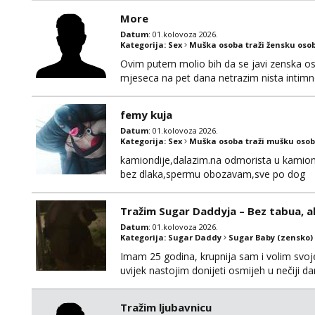
More
Datum
: 01.kolovoza 2026.
Kategorija:
Sex
Muška osoba traži žensku oso
Ovim putem molio bih da se javi zenska o
mjeseca na pet dana netrazim nista intim
170 visok 80 kg zagrebačka županija 0919
femy kuja
Datum
: 01.kolovoza 2026.
Kategorija:
Sex
Muška osoba traži mušku osob
kamiondije,dalazim.na odmorista u kamion
bez dlaka,spermu obozavam,sve po dog
Tražim Sugar Daddyja – Bez tabua, a
Datum
: 01.kolovoza 2026.
Kategorija:
Sugar Daddy
Sugar Baby (zensko)
Imam 25 godina, krupnija sam i volim svoje
uvijek nastojim donijeti osmijeh u nečiji 
uzajamno korisno druženje – bez lažnih obeć
ne zanima me “posao”, već odnos temeljen 
Tražim ljubavnicu