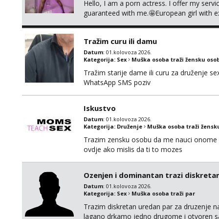
Hello, I am a porn actress. I offer my serv
guaranteed with me.🤩European girl with e
cause i need to stay healthy because actin
Tražim curu ili damu
Datum
: 01.kolovoza 2026.
Kategorija:
Sex
Muška osoba traži žensku oso
Tražim starije dame ili curu za druženje 
WhatsApp SMS poziv
Iskustvo
Datum
: 01.kolovoza 2026.
Kategorija:
Druženje
Muška osoba traži žensk
Trazim zensku osobu da me nauci onome s
ovdje ako mislis da ti to mozes
Ozenjen i dominantan trazi diskretan
Datum
: 01.kolovoza 2026.
Kategorija:
Sex
Muška osoba traži par
Trazim diskretan uredan par za druzenje na
lagano drkamo jedno drugome i otvoren sa