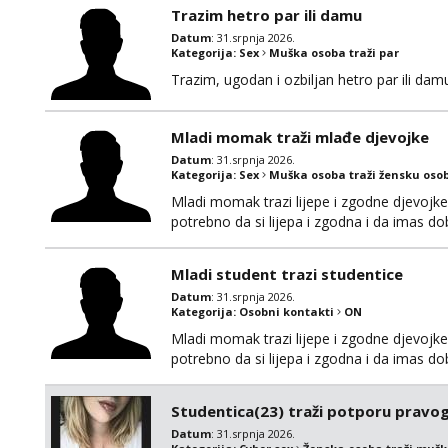
Trazim hetro par ili damu
Datum
: 31.srpnja 2026.
Kategorija:
Sex
Muška osoba traži par
Trazim, ugodan i ozbiljan hetro par ili damu
Mladi momak traži mlađe djevojke
Datum
: 31.srpnja 2026.
Kategorija:
Sex
Muška osoba traži žensku oso
Mladi momak trazi lijepe i zgodne djevojke
potrebno da si lijepa i zgodna i da imas d
Javiti se mozete na gmail nepoznatn45@gma
decko da bi razmijenio slike ili videa djevo
Mladi student trazi studentice
Datum
: 31.srpnja 2026.
Kategorija:
Osobni kontakti
ON
Mladi momak trazi lijepe i zgodne djevojke
potrebno da si lijepa i zgodna i da imas d
Javiti se mozete na gmail nepoznatn45@gma
decko da bi razmijenio slike ili videa djevo
Studentica(23) traži potporu pravo
Datum
: 31.srpnja 2026.