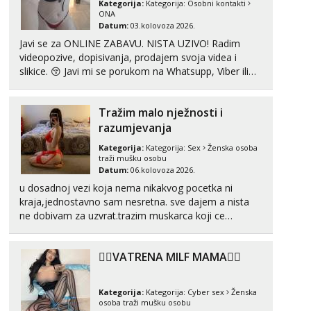
Kategorija:
Kategorija:
Osobni kontakti
ONA
Tel:
064/677-677
- Kod: #108
Datum:
03.kolovoza 2026.
tel:0,93€ - mob:1,12€ min
Javi se za ONLINE ZABAVU. NISTA UZIVO! Radim
videopozive, dopisivanja, prodajem svoja videa i
Anita
Čekam tvoj poziv!
slikice. 😚 Javi mi se porukom na Whatsupp, Viber ili
Telegram. +385 91 723 0045
Tel:
064/677-677
- Kod: #87
tel:0,93€ - mob:1,12€ min
Tražim malo nježnosti i
razumjevanja
Zara
Čekam tvoj poziv!
Kategorija:
Kategorija:
Sex
Ženska osoba
traži mušku osobu
Tel:
064/677-677
- Kod: #123
Datum:
06.kolovoza 2026.
tel:0,93€ - mob:1,12€ min
u dosadnoj vezi koja nema nikakvog pocetka ni
kraja,jednostavno sam nesretna. sve dajem a nista
Anđela
ne dobivam za uzvrat.trazim muskarca koji ce
Čekam tvoj poziv!
zadovoljiti moje potrebe,ne trazim puno samo malo
Tel:
064/677-677
- Kod: #142
njeznosti i razumjevanja. volim njezan seks i njezne
tel:0,93€ - mob:1,12€ min
❤️‍🔥VATRENA MILF MAMA❤️‍🔥
poljupce po tijelu koji me jako pale,obozavam kad
muskar...
Mira
Razgovaram :)
Kategorija:
Kategorija:
Cyber sex
Ženska
osoba traži mušku osobu
Tel:
064/677-677
- Kod: #72