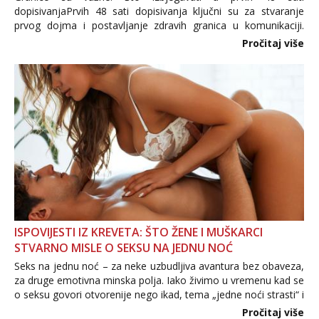
dopisivanjaPrvih 48 sati dopisivanja ključni su za stvaranje
prvog dojma i postavljanje zdravih granica u komunikaciji.
Važno je izbjeći prebrzo otkrivanje osobnih ili intimnih
Pročitaj više
informacija, jer nepoznata osoba još nije zaslužila to
povjerenje. Takođe...
ISPOVIJESTI IZ KREVETA: ŠTO ŽENE I MUŠKARCI
STVARNO MISLE O SEKSU NA JEDNU NOĆ
Seks na jednu noć – za neke uzbudljiva avantura bez obaveza,
za druge emotivna minska polja. Iako živimo u vremenu kad se
o seksu govori otvorenije nego ikad, tema „jedne noći strasti“ i
dalje izaziva burne rasprave. Što zapravo misle žene, a što
Pročitaj više