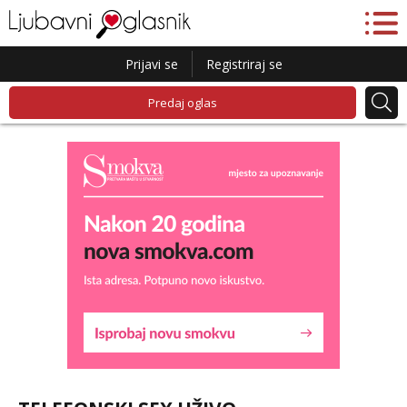
Prijavi se
Registriraj se
Predaj oglas
Liliana
Razgovaram :)
Tel:
064/677-677
- Kod: #69