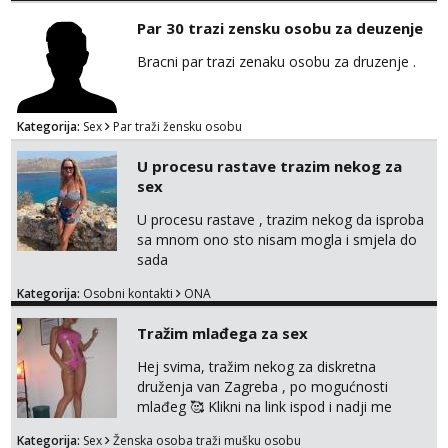
Par 30 trazi zensku osobu za deuzenje
Bracni par trazi zenaku osobu za druzenje .
Kategorija:
Sex
Par traži žensku osobu
U procesu rastave trazim nekog za
sex
U procesu rastave , trazim nekog da isproba
sa mnom ono sto nisam mogla i smjela do
sada
Kategorija:
Osobni kontakti
ONA
Tražim mlađega za sex
Hej svima, tražim nekog za diskretna
druženja van Zagreba , po mogućnosti
mlađeg 🥰 Klikni na link ispod i nadji me
tamo, cekam te!
Kategorija:
Sex
Ženska osoba traži mušku osobu