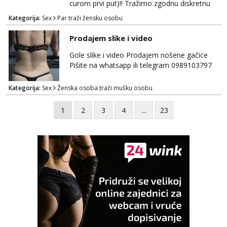
curom prvi put)!! Tražimo zgodnu diskretnu
curu koja bi nas promatrala dok imamo
Kategorija:
Sex
Par traži žensku osobu
žestok odnos. Može se pridruziti ali i ne
mora.Bitno da uzivamo diskretno anonimno
Prodajem slike i video
bez upoznavanja puno.Sliku mozemo
razmjeniti,ali najbolje uzivo se upoznati. Na
Gole slike i video Prodajem nošene gačice
goo smo do 15.8 poslije tog mozemo se
Pišite na whatsapp ili telegram 0989103797
druziti,javi se na mail il...
Kategorija:
Sex
Ženska osoba traži mušku osobu
1
2
3
4
...
23