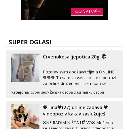
SUPER OGLASI
Crvenokosa ljepotica 20g. 🤭
Pozdrav svim obožavateljima ONLINE
🧡🧡🧡 Tu sam za vas ako ste u potrazi
za online druženjem - samnom se
možete zabaviti preko videopoziva, ili
Kategorija:
Cyber sex
Ženska osoba traži mušku osobu
ako vam nisam dovoljna radim i u paru i
trojci s kolegicama, svaka je drugačija
😉 Radim i vruća tipkanja uz slike i hot
💗Tina💗(27) online zabava 💗
line pozive. Za vas sam pripremila ...
videopoziv kakav zaslužuješ
❌NE RADIM NIŠTA UŽIVO❌ Možemo
se zajedno zabaviti preko videopoziva.