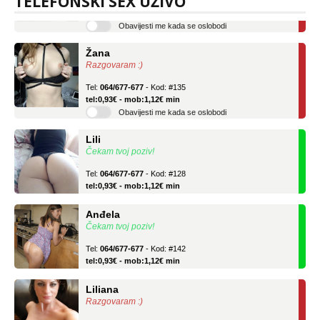
TELEFONSKI SEX UŽIVO
tel:0,93€ - mob:1,12€ min
Obavijesti me kada se oslobodi
Žana
Razgovaram :)
Tel:
064/677-677
- Kod: #135
tel:0,93€ - mob:1,12€ min
Obavijesti me kada se oslobodi
Lili
Čekam tvoj poziv!
Tel:
064/677-677
- Kod: #128
tel:0,93€ - mob:1,12€ min
Anđela
Čekam tvoj poziv!
Tel:
064/677-677
- Kod: #142
tel:0,93€ - mob:1,12€ min
Liliana
Razgovaram :)
Tel:
064/677-677
- Kod: #69