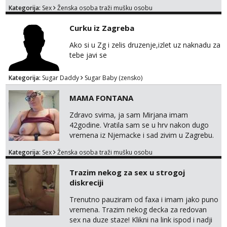
provod, naravno može i nešto više.💋🌺 Klikni
Kategorija:
Sex
Ženska osoba traži mušku osobu
na link ispod i nadji me tamo, cekam te!
Curku iz Zagreba
Ako si u Zg i zelis druzenje,izlet uz naknadu za
tebe javi se
Kategorija:
Sugar Daddy
Sugar Baby (zensko)
MAMA FONTANA
Zdravo svima, ja sam Mirjana imam
42godine. Vratila sam se u hrv nakon dugo
vremena iz Njemacke i sad zivim u Zagrebu.
Nudim svoje snimke seksa, mastrubiranja,
Kategorija:
Sex
Ženska osoba traži mušku osobu
fistinga, prskanja, pusenja i guranja dilda,
anal play, piss, vibrator. Najvise volim to
Trazim nekog za sex u strogoj
raditi u javnosti na poslu ;) Radim
diskreciji
videopozive i dopisivanja u kojem
razmjenimo slike, video, glasovne...
Trenutno pauziram od faxa i imam jako puno
Prodajem i svoj donji ves a ako mogu isp...
vremena. Trazim nekog decka za redovan
sex na duze staze! Klikni na link ispod i nadji