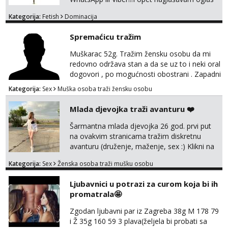
je isključivo za žene,dame,cure muškarci,gay
Kategorija:
Fetish
Dominacija
i trans nemojte se javljati!!!!!
Spremaćicu tražim
Muškarac 52g. Tražim žensku osobu da mi
redovno održava stan a da se uz to i neki oral
dogovori , po mogućnosti obostrani . Zapadni
dio Zagreba .Javiti se prvo porukom na
Kategorija:
Sex
Muška osoba traži žensku osobu
WhatsApp ili Telegram 0958634499
Mlada djevojka traži avanturu ❤️
Šarmantna mlada djevojka 26 god. prvi put
na ovakvim stranicama tražim diskretnu
avanturu (druženje, maženje, sex :) Klikni na
link ispod i nadji me tamo, cekam te!
Kategorija:
Sex
Ženska osoba traži mušku osobu
Ljubavnici u potrazi za curom koja bi ih
promatrala🤩
Zgodan ljubavni par iz Zagreba 38g M 178 79
i Ž 35g 160 59 3 plava(željela bi probati sa