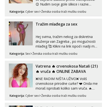
😉 Nudim svoje gole slikice i razne
videouradke. 🤩 Za online zabavu pošalji
Kategorija:
Cyber sex
Ženska osoba traži mušku osobu
poruku na Whatsapp, Telegram ili Viber.
😎 +385 91 912 3322 Za provjeru moje
autentičnosti možeš me vidjeti na
Tražim mlađega za sex
videopozivu. 😉 S vama sam vec 5 ...
Hej svima, tražim nekog za diskretna
druženja van Zagreba , po mogućnosti
mlađeg 🥰 Klikni na link ispod i nadji me
tamo, cekam te!
Kategorija:
Sex
Ženska osoba traži mušku osobu
Vatrena ‎️‍🔥 crvenokosa Natali (21)
‎️‍🔥 vruča‎ ️‍🔥 ONLINE ZABAVA
❌NE RADIM NIŠTA UŽIVO❌ Voliš
crvenokose prirodne curke? ❤️ Onda me
moraš isprobati koliko sam vruča.‎ ️‍🔥
MLADA vražica koja ima 100%
Kategorija:
Cyber sex
Ženska osoba traži mušku osobu
prorodne grudi, 💦 Misli su mi uvijek
prljave i u svemu vidim samo užitak. 💦