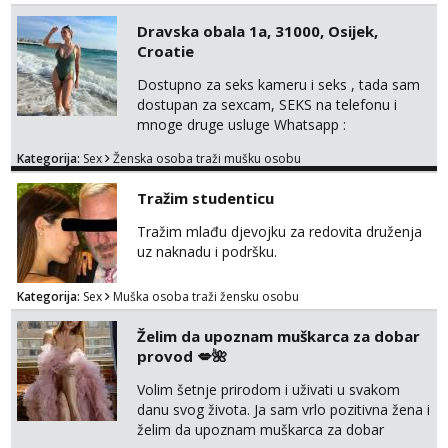
Dravska obala 1a, 31000, Osijek,
Croatie
Dostupno za seks kameru i seks , tada sam
dostupan za sexcam, SEKS na telefonu i
mnoge druge usluge Whatsapp :
+4367858210366 Télégram : @mely8070
Kategorija:
Sex
Ženska osoba traži mušku osobu
Usluga pratnje dostupna čak i bez kondoma.
100% stvarne fotografije. Sanjiva i
Tražim studenticu
nezaboravna iskustva. Senzualno i
zavodljivo… Čekam da vas osobno uvjerim.
Tražim mlađu djevojku za redovita druženja
😘❤️ Prepustite se strašću i ekstazi prekrasne
uz naknadu i podršku.
brinete, vrlo senzualne i osjetljive. 😍😍 Ov...
Kategorija:
Sex
Muška osoba traži žensku osobu
Želim da upoznam muškarca za dobar
provod 💋🌺
Volim šetnje prirodom i uživati u svakom
danu svog života. Ja sam vrlo pozitivna žena i
želim da upoznam muškarca za dobar