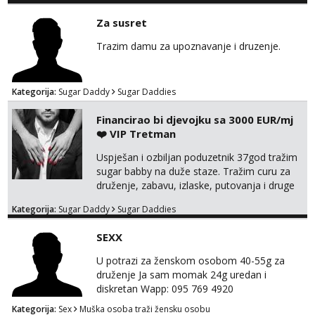
Za susret
Trazim damu za upoznavanje i druzenje.
Kategorija:
Sugar Daddy
Sugar Daddies
Financirao bi djevojku sa 3000 EUR/mj
❤️ VIP Tretman
Uspješan i ozbiljan poduzetnik 37god tražim
sugar babby na duže staze. Tražim curu za
druženje, zabavu, izlaske, putovanja i druge
lijepe stvari na obostranu korist. Ako si
Kategorija:
Sugar Daddy
Sugar Daddies
otvorena, komunikativna, zgodna i atraktivna
javi se na moj email:
SEXX
markodalic37@gmail.com
U potrazi za ženskom osobom 40-55g za
druženje Ja sam momak 24g uredan i
diskretan Wapp: 095 769 4920
Kategorija:
Sex
Muška osoba traži žensku osobu