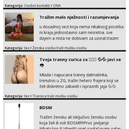
me tamo, cekam te!
Kategorija:
Osobni kontakti
ONA
Tražim malo nježnosti i razumjevanja
u dosadnoj vezi koja nema nikakvog pocetka
ni kraja,jednostavno sam nesretna. sve
dajem a nista ne dobivam za uzvrat.trazim
muskarca koji ce zadovoljiti moje potrebe,ne
Kategorija:
Sex
Ženska osoba traži mušku osobu
trazim puno samo malo njeznosti i
razumjevanja. volim njezan seks i njezne
Tvoja tranny curica za 👉🏻🍑 💦💦 javi se
poljupce po tijelu koji me jako
👅
pale,obozavam kad muskarac preuzme
kontrolu . javi se :) Klikni na link ispod i nadji
Mlada i napucana tranny dalmatinka,
me tamo, cekam te!
trenutno u ZG, tražin hetero frajera koji se
želi diskretno zabaviti i isprazniti jaja 💦💦
Konkretno, diskretno i bez puno komplikacija.
Kategorija:
Sex
Transica traži mušku osobu
Jako držin do sebe, NE naplaćujen. Zabavljan
se samo s kin i ako ja to želim! Nisam stalno
BDSM
dostupna jer mi je ovo samo povremena
zabava. Ulovi me, uživati ćeš 😉 Moje slike
Tražim žensku ali isključivo žensku osobu
vidiš, uživo san još bolja, bez neugodnih izn...
koja želi ili voli BDSM!!!!!Prvo javljanje
WhatsApp ili Viber!!!I opet naglašavam oglas