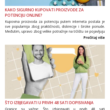
KAKO SIGURNO KUPOVATI PROIZVODE ZA
POTENCIJU ONLINE?
Kupovina proizvoda za potenciju putem interneta postala je
sve popularnija zbog praktičnosti, diskrecije i široke ponude.
Međutim, upravo zbog velike potražnje na tržištu se pojavljuju
i brojni krivotvoreni proizvodi, nepouzdane internetske
Pročitaj više
trgovine te proizvodi nepoznatog podrijetla. ...
ŠTO IZBJEGAVATI U PRVIH 48 SATI DOPISIVANJA
Granice su važne: Što izbjegavati u prvih 48 sati