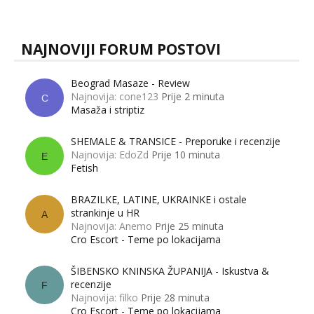
muškarci? Jesu...
NAJNOVIJI FORUM POSTOVI
Beograd Masaze - Review
Najnovija: cone123
Prije 2 minuta
C
Masaža i striptiz
SHEMALE & TRANSICE - Preporuke i recenzije
Najnovija: EdoZd
Prije 10 minuta
E
Fetish
BRAZILKE, LATINE, UKRAINKE i ostale
strankinje u HR
A
Najnovija: Anemo
Prije 25 minuta
Cro Escort - Teme po lokacijama
ŠIBENSKO KNINSKA ŽUPANIJA - Iskustva &
recenzije
F
Najnovija: filko
Prije 28 minuta
Cro Escort - Teme po lokacijama