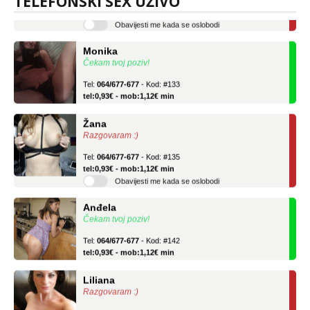
TELEFONSKI SEX UŽIVO
tel:0,93€ - mob:1,12€ min
Obavijesti me kada se oslobodi
Monika
Čekam tvoj poziv!
Tel:
064/677-677
- Kod: #133
tel:0,93€ - mob:1,12€ min
Žana
Razgovaram :)
Tel:
064/677-677
- Kod: #135
tel:0,93€ - mob:1,12€ min
Obavijesti me kada se oslobodi
Anđela
Čekam tvoj poziv!
Tel:
064/677-677
- Kod: #142
tel:0,93€ - mob:1,12€ min
Liliana
Razgovaram :)
Tel:
064/677-677
- Kod: #69