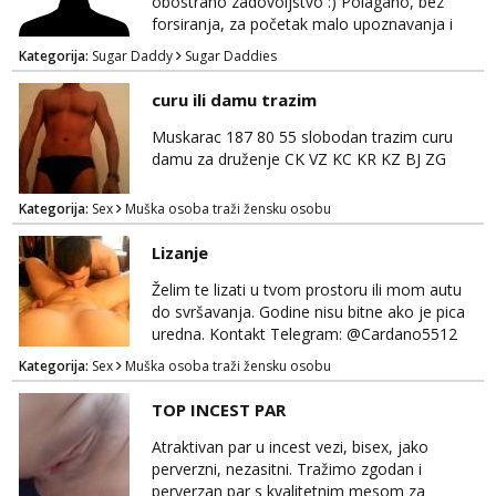
obostrano zadovoljstvo :) Polagano, bez
forsiranja, za početak malo upoznavanja i
dogovor kroz dopisivanje. Očekujem i nudim
Kategorija:
Sugar Daddy
Sugar Daddies
diskreciju - nisam oženjen niti zauzet, nego
jednostavno tako preferiram. 30 godina
curu ili damu trazim
imam. Javite se mail, pozz ;)
Muskarac 187 80 55 slobodan trazim curu
damu za druženje CK VZ KC KR KZ BJ ZG
Kategorija:
Sex
Muška osoba traži žensku osobu
Lizanje
Želim te lizati u tvom prostoru ili mom autu
do svršavanja. Godine nisu bitne ako je pica
uredna. Kontakt Telegram: @Cardano5512
Email: myjohny15@protonmail.com
Kategorija:
Sex
Muška osoba traži žensku osobu
TOP INCEST PAR
Atraktivan par u incest vezi, bisex, jako
perverzni, nezasitni. Tražimo zgodan i
perverzan par s kvalitetnim mesom za