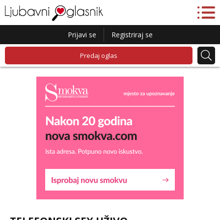
Prijavi se
Registriraj se
Predaj oglas
Liliana
Razgovaram :)
Tel:
064/677-677
- Kod: #69