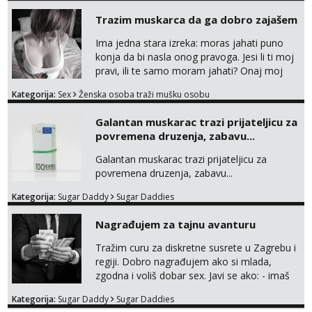
Trazim muskarca da ga dobro zajašem
Ima jedna stara izreka: moras jahati puno
konja da bi nasla onog pravoga. Jesi li ti moj
pravi, ili te samo moram jahati? Onaj moj
bivsi je bio samo konj hahahahah Klikni niže
Kategorija:
Sex
Ženska osoba traži mušku osobu
na sexdater link i javi mi se tamo....
Galantan muskarac trazi prijateljicu za
povremena druzenja, zabavu...
Galantan muskarac trazi prijateljicu za
povremena druzenja, zabavu...
Kategorija:
Sugar Daddy
Sugar Daddies
Nagrađujem za tajnu avanturu
Tražim curu za diskretne susrete u Zagrebu i
regiji. Dobro nagrađujem ako si mlada,
zgodna i voliš dobar sex. Javi se ako: - imaš
do 25 godina - imaš do 65 kg - imaš dugu
Kategorija:
Sugar Daddy
Sugar Daddies
kosu - se dobro ljubiš - si fleksibilna s