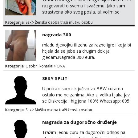
razgovarati o svemu i svačemu. Jako sam
strastvena oko svog posla, ali volim se
opustiti i provesti vrijeme s prijateljima.
Kategorija:
Sex
Ženska osoba traži mušku osobu
Voljela bi naci nekoga pa da se nemoram
samo s prijateljima opustati ;) Klikni na link
nagrada 300
ispod i nadji me tamo, cekam te!
mladu djevojku ili zenu za razne igre i koja bi
htjela da se jebe sa drugim dok ja
gledam.Nagrada 300 eura.
Kategorija:
Osobni kontakti
ONA
SEXY SPLIT
U potrazi sam isključivo za BBW curama
ostalo me ne zanima. Ako si velika i jaka javi
se Diskrecija i higijena 100% Whatsapp: 095
769 4920 Ja sam momak 25g
Kategorija:
Sex
Muška osoba traži žensku osobu
Nagrada za dugoročno druženje
Tražim jednu curu za dugoročni odnos na