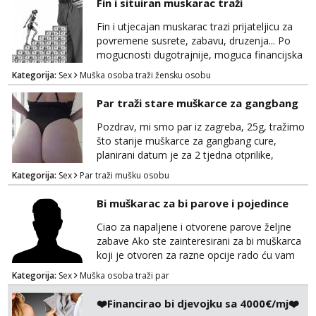
Fin i situiran muskarac traži
tamo, cekam te!
Fin i utjecajan muskarac trazi prijateljicu za
povremene susrete, zabavu, druzenja... Po
mogucnosti dugotrajnije, moguca financijska
potpora!
Kategorija:
Sex
Muška osoba traži žensku osobu
Par traži stare muškarce za gangbang
Pozdrav, mi smo par iz zagreba, 25g, tražimo
što starije muškarce za gangbang cure,
planirani datum je za 2 tjedna otprilike,
slobodno se javite na wapp ako odgovarate
Kategorija:
Sex
Par traži mušku osobu
opisu
Bi muškarac za bi parove i pojedince
Ciao za napaljene i otvorene parove željne
zabave Ako ste zainteresirani za bi muškarca
koji je otvoren za razne opcije rado ću vam
se odazvati. Javite se na Mail
Kategorija:
Sex
Muška osoba traži par
puffac@gmail.com i prepustite se iskusnom i
bi masera Makarska i okolica
❤️Financirao bi djevojku sa 4000€/mj❤️