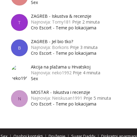
Sex
ZAGREB - Iskustva & recenzije
Najnovija: Tomy181
Prije 2 minuta
T
Cro Escort - Teme po lokacijama
ZAGREB - Jel bio tko?
Najnovija: Borkoris
Prije 3 minuta
B
Cro Escort - Teme po lokacijama
Akcija na plažama u Hrvatskoj
Najnovija: neko1992
Prije 4 minuta
Sex
MOSTAR - Iskustva i recenzije
Najnovija: Neiskusan1991
Prije 5 minuta
N
Cro Escort - Teme po lokacijama
Sex
|
Osobni kontakti
|
Druženje
|
Sugar Daddy
|
Diskretni aparmani