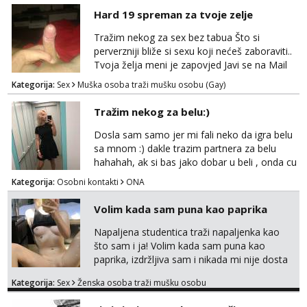
vremenom (jer ga nemam previše) i
Hard 19 spreman za tvoje zelje
dostupna radnim danom (vikendi i noći su za
obitelj) - vodiš brigu o zdravlju i koristiš
Tražim nekog za sex bez tabua Što si
zaštitu Ne javljajte se: - debele - frajeri i
perverzniji bliže si sexu koji nećeš zaboraviti..
paro...
Tvoja želja meni je zapovjed Javi se na Mail
leonjeger1984@gmail.com
Kategorija:
Sex
Muška osoba traži mušku osobu (Gay)
Tražim nekog za belu:)
Dosla sam samo jer mi fali neko da igra belu
sa mnom :) dakle trazim partnera za belu
hahahah, ak si bas jako dobar u beli , onda cu
razmislit za dalje Klikni na link ispod i nadji me
Kategorija:
Osobni kontakti
ONA
tamo, cekam te!
Volim kada sam puna kao paprika
Napaljena studentica traži napaljenka kao
što sam i ja! Volim kada sam puna kao
paprika, izdržljiva sam i nikada mi nije dosta
seksa. Volim grubi seks i više puta dnevno
Kategorija:
Sex
Ženska osoba traži mušku osobu
bilo kad i bilo gdje zato se javi što prije da
me isprobaš Klikni na link ispod i nadji me