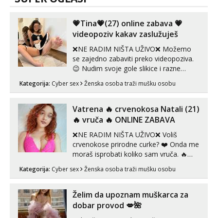
💗Tina💗(27) online zabava 💗
videopoziv kakav zaslužuješ
❌NE RADIM NIŠTA UŽIVO❌ Možemo
se zajedno zabaviti preko videopoziva.
😉 Nudim svoje gole slikice i razne
videouradke. 🤩 Za online zabavu pošalji
Kategorija:
Cyber sex
Ženska osoba traži mušku osobu
poruku na Whatsapp, Telegram ili Viber.
😎 +385 91 912 3322 Za provjeru moje
autentičnosti možeš me vidjeti na
Vatrena ‎️‍🔥 crvenokosa Natali (21)
videopozivu. 😉 S vama sam vec 5 ...
‎️‍🔥 vruča‎ ️‍🔥 ONLINE ZABAVA
❌NE RADIM NIŠTA UŽIVO❌ Voliš
crvenokose prirodne curke? ❤️ Onda me
moraš isprobati koliko sam vruča.‎ ️‍🔥
MLADA vražica koja ima 100%
Kategorija:
Cyber sex
Ženska osoba traži mušku osobu
prorodne grudi, 💦 Misli su mi uvijek
prljave i u svemu vidim samo užitak. 💦
U mojoj raznolikoj ponudi možeš
Želim da upoznam muškarca za
pranaći nešto po svojoj mjeri. Sexi videa
dobar provod 💋🌺
s kolegica...