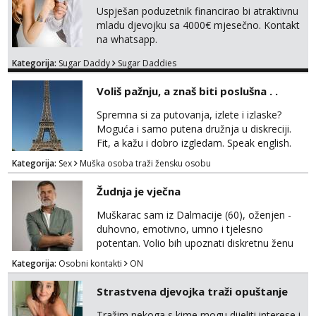
Uspješan poduzetnik financirao bi atraktivnu
mladu djevojku sa 4000€ mjesečno. Kontakt
na whatsapp.
Kategorija:
Sugar Daddy
Sugar Daddies
Voliš pažnju, a znaš biti poslušna . .
Spremna si za putovanja, izlete i izlaske?
Moguća i samo putena družnja u diskreciji.
Fit, a kažu i dobro izgledam. Speak english.
Javi se WhatsApp +385958572362
Kategorija:
Sex
Muška osoba traži žensku osobu
Žudnja je vječna
Muškarac sam iz Dalmacije (60), oženjen -
duhovno, emotivno, umno i tjelesno
potentan. Volio bih upoznati diskretnu ženu
koja voli život i životnu razigranost, neovisno
Kategorija:
Osobni kontakti
ON
o njenim godinama, statusu i tzv. moralu. Na
lijep ću način, galantno i svojim srcem
Strastvena djevojka traži opuštanje
uzvratiti na prijateljstvo, nježnost i strast.
Tražim nekoga s kime mogu dijeliti interese i