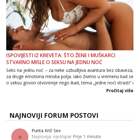
ISPOVIJESTI IZ KREVETA: ŠTO ŽENE I MUŠKARCI
STVARNO MISLE O SEKSU NA JEDNU NOĆ
Seks na jednu noć – za neke uzbudljiva avantura bez obaveza,
za druge emotivna minska polja. Iako živimo u vremenu kad se
o seksu govori otvorenije nego ikad, tema „jedne noći strasti“ i
dalje izaziva burne rasprave. Što zapravo misle žene, a što
Pročitaj više
muškarci? Jesu...
NAJNOVIJI FORUM POSTOVI
Punta Križ Sex
Najnovija: njeznipar
Prije 1 minute
N