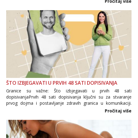
Pročitaj više
trgovine te proizvodi nepoznatog podrijetla. ...
ŠTO IZBJEGAVATI U PRVIH 48 SATI DOPISIVANJA
Granice su važne: Što izbjegavati u prvih 48 sati
dopisivanjaPrvih 48 sati dopisivanja ključni su za stvaranje
prvog dojma i postavljanje zdravih granica u komunikaciji.
Važno je izbjeći prebrzo otkrivanje osobnih ili intimnih
Pročitaj više
informacija, jer nepoznata osoba još nije zaslužila to
povjerenje. Takođe...