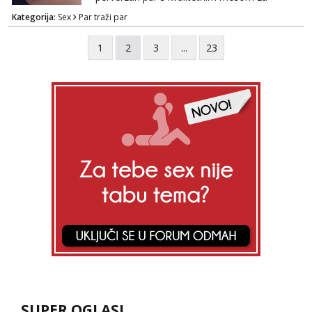
uživanje u svim vrstama seksa. Diskrecija
Kategorija:
Sex
Par traži par
obavezna. Samo ozbiljne ponude preko
Whats appa na broj 091 591 3523.
1
2
3
...
23
SUPER OGLASI