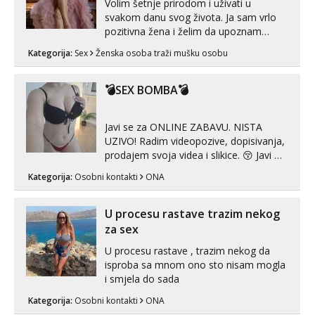
Volim šetnje prirodom i uživati u
svakom danu svog života. Ja sam vrlo
pozitivna žena i želim da upoznam
muškarca za dobar provod, naravno
Kategorija:
Sex
Ženska osoba traži mušku osobu
može i nešto više.💋🌺 Klikni na link
ispod i nadji me tamo, cekam te!
💣SEX BOMBA💣
Javi se za ONLINE ZABAVU. NISTA
UZIVO! Radim videopozive, dopisivanja,
prodajem svoja videa i slikice. 😚 Javi mi
se porukom na Whatsupp, Viber ili
Kategorija:
Osobni kontakti
ONA
Telegram. +385 91 723 0045
U procesu rastave trazim nekog
za sex
U procesu rastave , trazim nekog da
isproba sa mnom ono sto nisam mogla
i smjela do sada
Kategorija:
Osobni kontakti
ONA