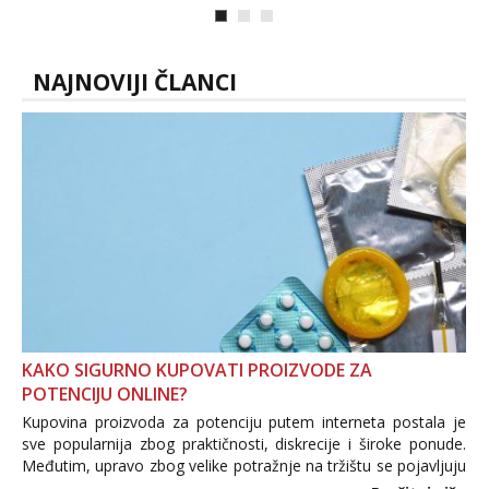
NAJNOVIJI ČLANCI
KAKO SIGURNO KUPOVATI PROIZVODE ZA
POTENCIJU ONLINE?
Kupovina proizvoda za potenciju putem interneta postala je
sve popularnija zbog praktičnosti, diskrecije i široke ponude.
Međutim, upravo zbog velike potražnje na tržištu se pojavljuju
i brojni krivotvoreni proizvodi, nepouzdane internetske