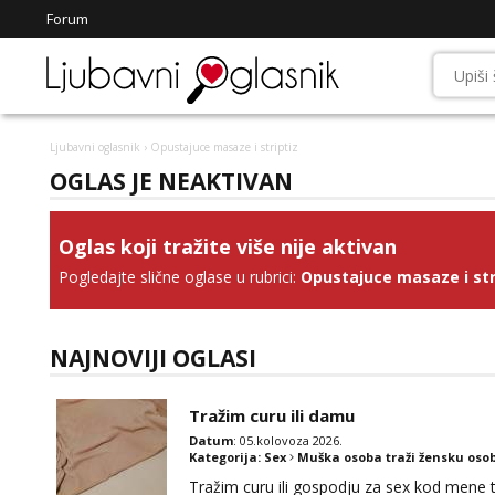
Forum
Ljubavni oglasnik
› Opustajuce masaze i striptiz
OGLAS JE NEAKTIVAN
Oglas koji tražite više nije aktivan
Pogledajte slične oglase u rubrici:
Opustajuce masaze i str
NAJNOVIJI OGLASI
Tražim curu ili damu
Datum
: 05.kolovoza 2026.
Kategorija:
Sex
Muška osoba traži žensku oso
Tražim curu ili gospodju za sex kod mene