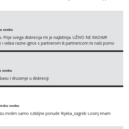
ku osobu
. Prije svega diskrecija mi je najbitnija. UŽIVO NE RADIM!!
i videa razne igrice s partnerom ili partnericom te naši porno
oj termin. P.S. tražit ćeš me još 🫠💦
u osobu
avu I druzenje u diskreciji
ensku osobu
ezu molim samo ozbiljne ponude Rijeka_zagreb Losinj imam