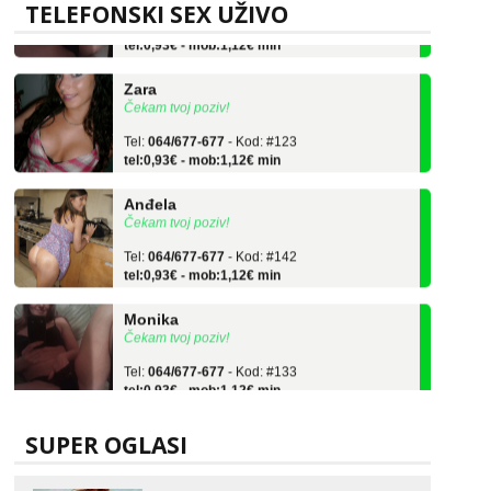
Tel:
064/677-677
- Kod: #133
TELEFONSKI SEX UŽIVO
tel:0,93€ - mob:1,12€ min
Zara
Čekam tvoj poziv!
Tel:
064/677-677
- Kod: #123
tel:0,93€ - mob:1,12€ min
Anđela
Čekam tvoj poziv!
Tel:
064/677-677
- Kod: #142
tel:0,93€ - mob:1,12€ min
Monika
Čekam tvoj poziv!
Tel:
064/677-677
- Kod: #133
tel:0,93€ - mob:1,12€ min
Zara
Čekam tvoj poziv!
SUPER OGLASI
Tel:
064/677-677
- Kod: #123
tel:0,93€ - mob:1,12€ min