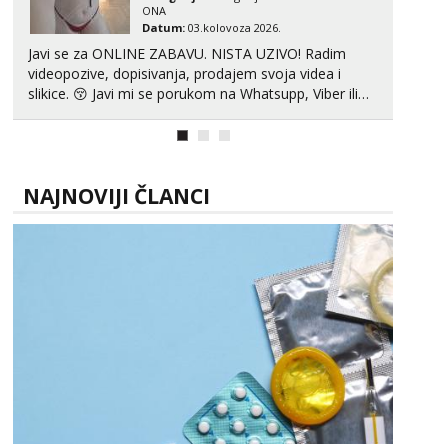
ONA
Datum:
03.kolovoza 2026.
Javi se za ONLINE ZABAVU. NISTA UZIVO! Radim
videopozive, dopisivanja, prodajem svoja videa i
slikice. 😚 Javi mi se porukom na Whatsupp, Viber ili
Telegram. +385 91 723 0045
NAJNOVIJI ČLANCI