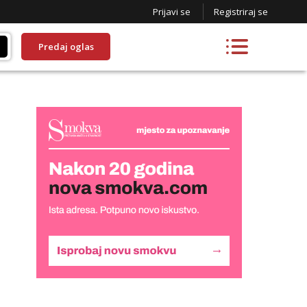
Prijavi se
Registriraj se
Predaj oglas
Monika
Čekam tvoj poziv!