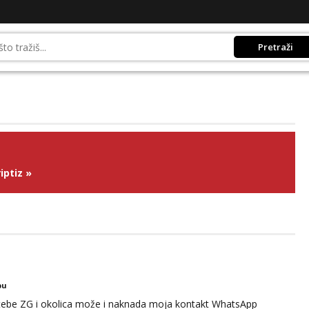
Pretraži
iptiz
»
bu
 tebe ZG i okolica može i naknada moja kontakt WhatsApp