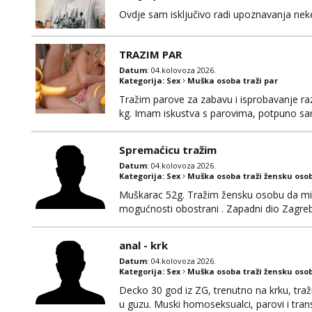
Ovdje sam isključivo radi upoznavanja ne
TRAZIM PAR
Datum
: 04.kolovoza 2026.
Kategorija:
Sex
Muška osoba traži par
Tražim parove za zabavu i isprobavanje razli
kg. Imam iskustva s parovima, potpuno sam
Ozbiljni parovi mogu me kontaktirati putem 
poruke ili zvati. Blokiram one koji nisu ozbil
Spremaćicu tražim
Datum
: 04.kolovoza 2026.
Kategorija:
Sex
Muška osoba traži žensku oso
Muškarac 52g. Tražim žensku osobu da mi r
mogućnosti obostrani . Zapadni dio Zagre
anal - krk
Datum
: 04.kolovoza 2026.
Kategorija:
Sex
Muška osoba traži žensku oso
Decko 30 god iz ZG, trenutno na krku, traž
u guzu. Muski homoseksualci, parovi i tran