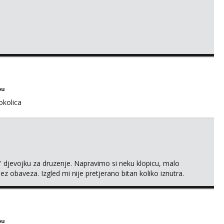
bu
okolica
' djevojku za druzenje. Napravimo si neku klopicu, malo
ez obaveza. Izgled mi nije pretjerano bitan koliko iznutra.
v. Medo brundo xD Budi pristojna i dobra, za sve ostale
bu