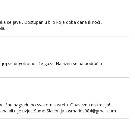
 se jave . Dostupan u bilo koje doba dana ili noći .
la.
 joj se dugotrajno liže guza. Nalazim se na području
odličnu nagradu po svakom susretu. Obavezna diskrecija!
ana ali nije uvjet. Samo Slavonija. osmarios984@gmail.com