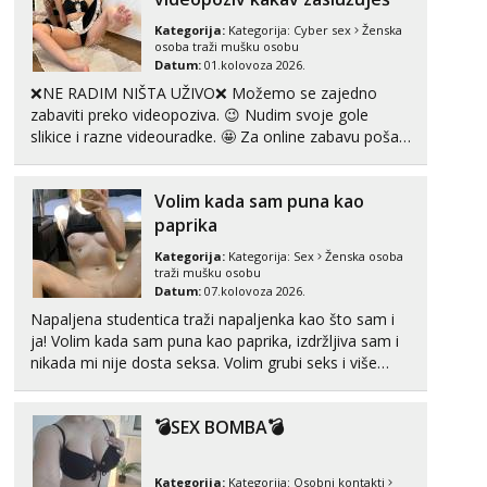
Kategorija:
Kategorija:
Cyber sex
Ženska
osoba traži mušku osobu
Datum:
01.kolovoza 2026.
❌NE RADIM NIŠTA UŽIVO❌ Možemo se zajedno
zabaviti preko videopoziva. 😉 Nudim svoje gole
slikice i razne videouradke. 🤩 Za online zabavu pošalji
poruku na Whatsapp, Telegram ili Viber. 😎 +385 91
912 3322 Za provjeru moje autentičnosti možeš me
Volim kada sam puna kao
vidjeti na videopozivu. 😉 S vama sam vec 5 ...
paprika
Kategorija:
Kategorija:
Sex
Ženska osoba
traži mušku osobu
Datum:
07.kolovoza 2026.
Napaljena studentica traži napaljenka kao što sam i
ja! Volim kada sam puna kao paprika, izdržljiva sam i
nikada mi nije dosta seksa. Volim grubi seks i više
puta dnevno bilo kad i bilo gdje zato se javi što prije
da me isprobaš Klikni na link ispod i nadji me tamo,
💣SEX BOMBA💣
cekam te!
Kategorija:
Kategorija:
Osobni kontakti