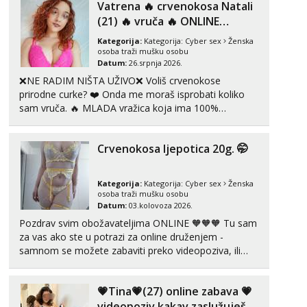
Vatrena ‎️‍🔥 crvenokosa Natali
(21) ‎️‍🔥 vruča‎ ️‍🔥 ONLINE
Anđela
ZABAVA
Čekam tvoj poziv!
Kategorija:
Kategorija:
Cyber sex
Ženska
osoba traži mušku osobu
Tel:
064/677-677
- Kod: #142
Datum:
26.srpnja 2026.
tel:0,93€ - mob:1,12€ min
❌NE RADIM NIŠTA UŽIVO❌ Voliš crvenokose
prirodne curke? ❤️ Onda me moraš isprobati koliko
sam vruča.‎ ️‍🔥 MLADA vražica koja ima 100%
prorodne grudi, 💦 Misli su mi uvijek prljave i u svemu
vidim samo užitak. 💦 U mojoj raznolikoj ponudi
Crvenokosa ljepotica 20g. 🤭
možeš pranaći nešto po svojoj mjeri. Sexi videa s
kolegica...
Kategorija:
Kategorija:
Cyber sex
Ženska
osoba traži mušku osobu
Datum:
03.kolovoza 2026.
Pozdrav svim obožavateljima ONLINE 🧡🧡🧡 Tu sam
za vas ako ste u potrazi za online druženjem -
samnom se možete zabaviti preko videopoziva, ili
ako vam nisam dovoljna radim i u paru i trojci s
kolegicama, svaka je drugačija 😉 Radim i vruća
💗Tina💗(27) online zabava 💗
tipkanja uz slike i hot line pozive. Za vas sam
pripremila ...
videopoziv kakav zaslužuješ