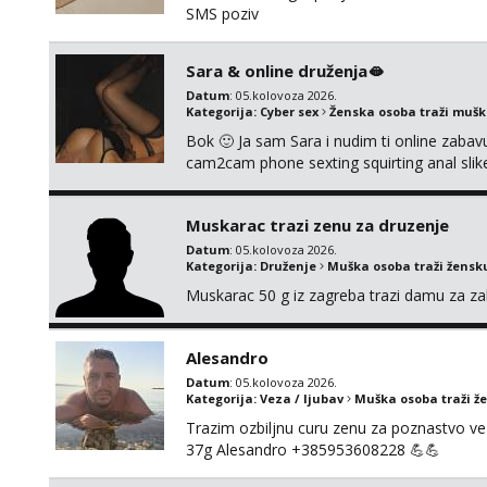
SMS poziv
Sara & online druženja🫦
Datum
: 05.kolovoza 2026.
Kategorija:
Cyber sex
Ženska osoba traži muš
Bok 🙂 Ja sam Sara i nudim ti online zabavu
cam2cam phone sexting squirting anal slike 
uradci. Javi se porukom na wapp i zakaži sv
Muskarac trazi zenu za druzenje
Datum
: 05.kolovoza 2026.
Kategorija:
Druženje
Muška osoba traži žensk
Muskarac 50 g iz zagreba trazi damu za zab
Alesandro
Datum
: 05.kolovoza 2026.
Kategorija:
Veza / ljubav
Muška osoba traži ž
Trazim ozbiljnu curu zenu za poznastvo v
37g Alesandro +385953608228 💪💪