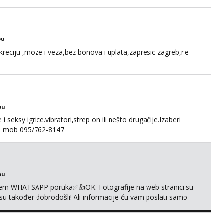
ard, bonovi) ne dolaze u obzir. Javit se prvo porukom na
bu
kreciju ,moze i veza,bez bonova i uplata,zapresic zagreb,ne
bu
 seksy igrice.vibratori,strep on ili nešto drugačije.Izaberi
na mob 095/762-8147
bu
em WHATSAPP poruka✅️👍OK. Fotografije na web stranici su
 su također dobrodošli! Ali informacije ću vam poslati samo
sta kupaonica i ručnici za vas prije ili poslije masaže,
,❌️ NE SEXCAM, ❌️NE SEXCHATTING🚫...