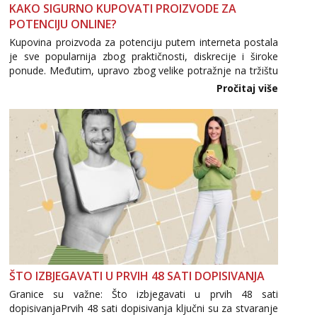
KAKO SIGURNO KUPOVATI PROIZVODE ZA
POTENCIJU ONLINE?
Kupovina proizvoda za potenciju putem interneta postala
je sve popularnija zbog praktičnosti, diskrecije i široke
ponude. Međutim, upravo zbog velike potražnje na tržištu
se pojavljuju i brojni krivotvoreni proizvodi, nepouzdane
Pročitaj više
internetske trgovine te proizvodi nepoznatog podrijetla. ...
ŠTO IZBJEGAVATI U PRVIH 48 SATI DOPISIVANJA
Granice su važne: Što izbjegavati u prvih 48 sati
dopisivanjaPrvih 48 sati dopisivanja ključni su za stvaranje