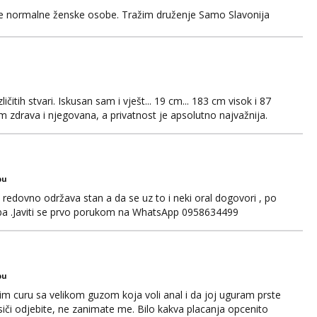
ke normalne ženske osobe. Tražim druženje Samo Slavonija
čitih stvari. Iskusan sam i vješt... 19 cm... 183 cm visok i 87
 zdrava i njegovana, a privatnost je apsolutno najvažnija.
WhatsAppa ili Vibera. Samo ozbiljni parovi trebaju slati
jni.
bu
edovno održava stan a da se uz to i neki oral dogovori , po
ba .Javiti se prvo porukom na WhatsApp 0958634499
bu
im curu sa velikom guzom koja voli anal i da joj uguram prste
siči odjebite, ne zanimate me. Bilo kakva placanja opcenito