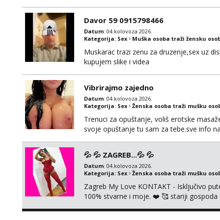
(gotovina) ili unaprijed (aircash, paysafec
whatsapp 0958048882.
Davor 59 0915798466
Datum
: 04.kolovoza 2026.
Kategorija:
Sex
Muška osoba traži žensku oso
Muskarac trazi zenu za druzenje,sex uz dis
kupujem slike i videa
Vibrirajmo zajedno
Datum
: 04.kolovoza 2026.
Kategorija:
Sex
Ženska osoba traži mušku oso
Trenuci za opuštanje, voliš erotske masaže i
svoje opuštanje tu sam za tebe.sve info 
💦 💦 ZAGREB...💦 💦
Datum
: 04.kolovoza 2026.
Kategorija:
Sex
Ženska osoba traži mušku oso
Zagreb My Love KONTAKT - Isključivo put
100% stvarne i moje. ❤️ 🥰 stariji gospoda
putem WhatsAppa. ❗️❗️❗️ Samo u mom stanu; či
nalazim se u centru grada. 🚫 NE POZIVI 