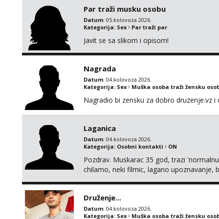
Par traži musku osobu
Datum
: 05.kolovoza 2026.
Kategorija:
Sex
Par traži par
Javit se sa slikom i opisom!
Nagrada
Datum
: 04.kolovoza 2026.
Kategorija:
Sex
Muška osoba traži žensku oso
Nagradio bi zensku za dobro druzenje.vz i 
Laganica
Datum
: 04.kolovoza 2026.
Kategorija:
Osobni kontakti
ON
Pozdrav. Muskarac 35 god, trazi 'normalnu
chilamo, neki filmic, lagano upoznavanje, b
Bucke se slobodno jave jer sam i sam taka
cemo lako. Zagreb.
Druženje...
Datum
: 04.kolovoza 2026.
Kategorija:
Sex
Muška osoba traži žensku oso