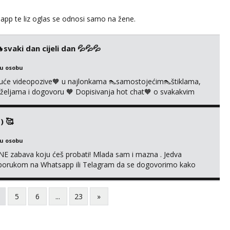
app te liz oglas se odnosi samo na žene.
vaki dan cijeli dan 💦💦💦
ku osobu
uće videopozive🧡 u najlonkama 👠samostojećim👠štiklama,
po željama i dogovoru 🧡 Dopisivanja hot chat🧡 o svakakvim
 solo squirt, razne anal igračke, vibratori, s PARTNEROM, S
 🔞 ❣️Radim već jako dugo, imam iskustva i više načina pla...
) 🥰
ku osobu
E zabava koju ćeš probati! Mlada sam i mazna . Jedva
se porukom na Whatsapp ili Telagram da se dogovorimo kako
i s kolegicom, imam foto i video materijal u kojem se sama
 itd. Radim dopisivanje o seksi temama koje nas uzbuđuju 🤭
5
6
...
23
»