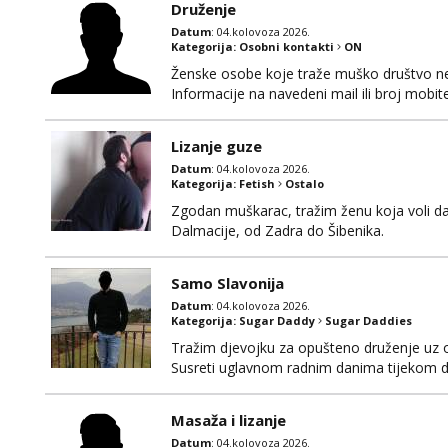
Druženje
Datum
: 04.kolovoza 2026.
Kategorija:
Osobni kontakti
ON
Ženske osobe koje traže muško društvo neka
Informacije na navedeni mail ili broj mobite
Lizanje guze
Datum
: 04.kolovoza 2026.
Kategorija:
Fetish
Ostalo
Zgodan muškarac, tražim ženu koja voli da
Dalmacije, od Zadra do Šibenika.
Samo Slavonija
Datum
: 04.kolovoza 2026.
Kategorija:
Sugar Daddy
Sugar Daddies
Tražim djevojku za opušteno druženje uz 
Susreti uglavnom radnim danima tijekom d
Masaža i lizanje
Datum
: 04.kolovoza 2026.