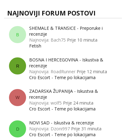
NAJNOVIJI FORUM POSTOVI
SHEMALE & TRANSICE - Preporuke i
recenzije
B
Najnovija: Bach75
Prije 10 minuta
Fetish
BOSNA I HERCEGOVINA - Iskustva &
recenzije
R
Najnovija: RoadRunner
Prije 12 minuta
Cro Escort - Teme po lokacijama
ZADARSKA ŽUPANIJA - Iskustva &
recenzije
W
Najnovija: wolf5
Prije 24 minuta
Cro Escort - Teme po lokacijama
NOVI SAD - Iskustva & recenzije
Najnovija: Dzoni997
Prije 31 minuta
D
Cro Escort - Teme po lokacijama