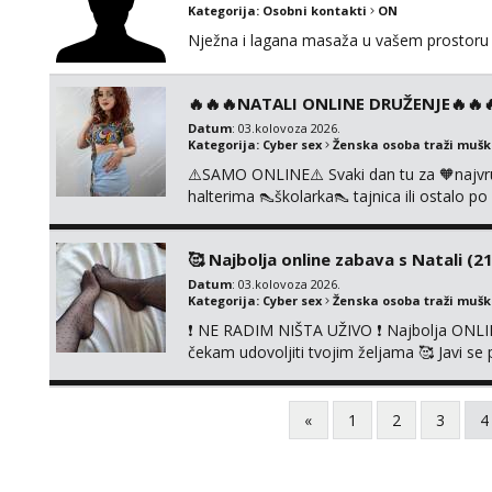
Kategorija:
Osobni kontakti
ON
Nježna i lagana masaža u vašem prostoru 
🔥🔥🔥NATALI ONLINE DRUŽENJE🔥🔥🔥s
Datum
: 03.kolovoza 2026.
Kategorija:
Cyber sex
Ženska osoba traži muš
⚠️SAMO ONLINE⚠️ Svaki dan tu za 🧡najvr
halterima 👠školarka👠 tajnica ili ostalo 
fetišima, ulogama i seksi temama 🧡 Videa
KOLEGICAMA lizanje, striptiz, footfetiši itd
🥰 Najbolja online zabava s Natali (21
Datum
: 03.kolovoza 2026.
Kategorija:
Cyber sex
Ženska osoba traži muš
❗ NE RADIM NIŠTA UŽIVO ❗ Najbolja ONLIN
čekam udovoljiti tvojim željama 🥰 Javi 
ćemo se zabaviti. Radim videopozive solo 
diram, s kolegicama, s dečkom, igračkama
Čekam...
«
1
2
3
4