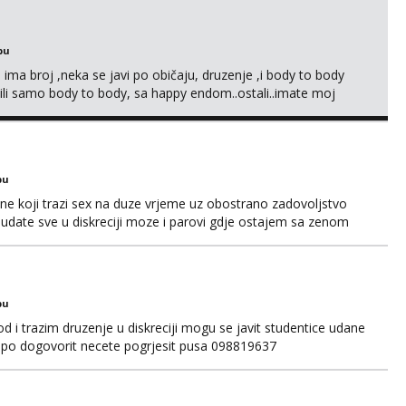
ikativan. Moguce i kombinacije ŽŽM ...
bu
ma broj ,neka se javi po običaju, druzenje ,i body to body
li samo body to body, sa happy endom..ostali..imate moj
pošaljite upit na WhatsApp 0958296578 (neki od vas salju
e dobiti odgovor u to vrime vec 9 do 21) odnosno ...
bu
e koji trazi sex na duze vrjeme uz obostrano zadovoljstvo
 udate sve u diskreciji moze i parovi gdje ostajem sa zenom
r pisite na broj whacap 098819637 pusa
bu
 i trazim druzenje u diskreciji mogu se javit studentice udane
jepo dogovorit necete pogrjesit pusa 098819637