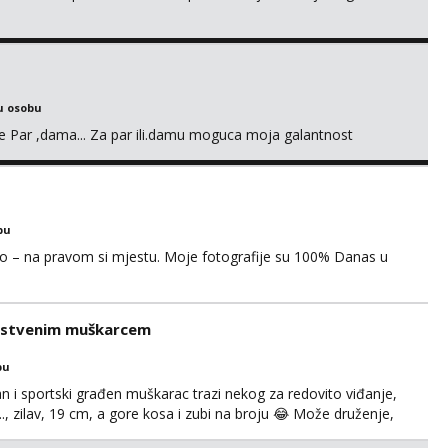
u osobu
nje Par ,dama... Za par ili.damu moguca moja galantnost
bu
mao – na pravom si mjestu. Moje fotografije su 100% Danas u
rastvenim muškarcem
bu
an i sportski građen muškarac trazi nekog za redovito viđanje,
..., zilav, 19 cm, a gore kosa i zubi na broju 😂 Može druženje,
e u Zagrebu, vikendici, na moru itd.. . Super masiram, izvrstan