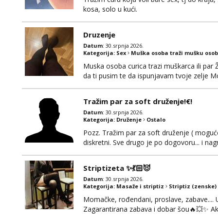
kosa, solo u kući.
Druzenje
Datum
: 30.srpnja 2026.
Kategorija:
Sex
Muška osoba traži mušku osob
Muska osoba curica trazi muškarca ili par 
da ti pusim te da ispunjavam tvoje zelje M
Tražim par za soft druženje!€!
Datum
: 30.srpnja 2026.
Kategorija:
Druženje
Ostalo
Pozz. Tražim par za soft druženje ( moguće
diskretni. Sve drugo je po dogovoru... i nagr
Striptizeta ✨💃🏻😈
Datum
: 30.srpnja 2026.
Kategorija:
Masaže i striptiz
Striptiz (zenske)
Momačke, rođendani, proslave, zabave.... 
Zagarantirana zabava i dobar šou🔥💥✨ Ako