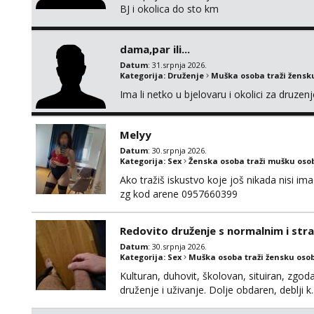
BJ i okolica do sto km
dama,par ili...
Datum
: 31.srpnja 2026.
Kategorija:
Druženje
Muška osoba traži žensk
Ima li netko u bjelovaru i okolici za druze
Melyy
Datum
: 30.srpnja 2026.
Kategorija:
Sex
Ženska osoba traži mušku oso
Ako tražiš iskustvo koje još nikada nisi i
zg kod arene 0957660399
Redovito druženje s normalnim i st
Datum
: 30.srpnja 2026.
Kategorija:
Sex
Muška osoba traži žensku oso
Kulturan, duhovit, školovan, situiran, zgod
druženje i uživanje. Dolje obdaren, deblji k
redovito (ako zelite uz diskreciju) kod men