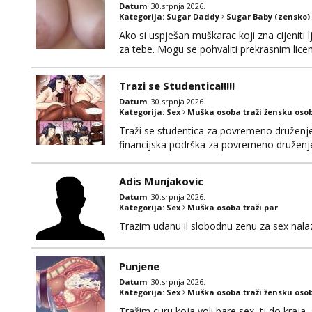
Datum
: 30.srpnja 2026.
Kategorija:
Sugar Daddy
Sugar Baby (zensko)
Ako si uspješan muškarac koji zna cijeniti l
za tebe. Mogu se pohvaliti prekrasnim lic
broj 4,a guza je, bez lažne skromnosti, pra
dugačkih dopisivanja, putovanja ili javnih po
Trazi se Studentica!!!!!
Datum
: 30.srpnja 2026.
Kategorija:
Sex
Muška osoba traži žensku oso
Traži se studentica za povremeno druženje
financijska podrška za povremeno druženje 
zainteresirana i želiš saznati više detalja
Adis Munjakovic
Datum
: 30.srpnja 2026.
Kategorija:
Sex
Muška osoba traži par
Trazim udanu il slobodnu zenu za sex nalazi
Punjene
Datum
: 30.srpnja 2026.
Kategorija:
Sex
Muška osoba traži žensku oso
Tražim curu koja voli bare sex, tj do kraja