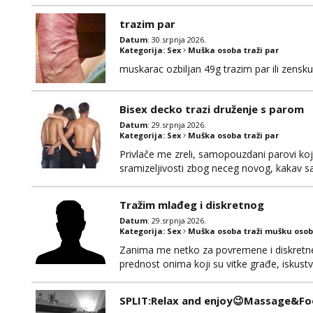
SMS-om i lako se dogovorimo za detalje 
trazim par
Datum
: 30.srpnja 2026.
Kategorija:
Sex
Muška osoba traži par
muskarac ozbiljan 49g trazim par ili zens
Bisex decko trazi druženje s parom
Datum
: 29.srpnja 2026.
Kategorija:
Sex
Muška osoba traži par
Privlače me zreli, samopouzdani parovi koji
sramizeljivosti zbog neceg novog, kakav s
dobar za opuštanje u bilo cemu. Više od kla
ostvarivanje fantazija i fetiša- tamo gdje
Tražim mlađeg i diskretnog
“odrađuje”,...
Datum
: 29.srpnja 2026.
Kategorija:
Sex
Muška osoba traži mušku osob
Zanima me netko za povremene i diskretne s
prednost onima koji su vitke građe, iskustv
maksimalno držim do izgleda, sportski sam 
SPLIT:Relax and enjoy😉Massage&Foo