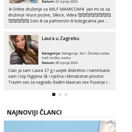
Datum:
22.srpnja 2026.
Daria
Razgovaram :)
🎇Online druženje sa MILF MAMICOM🎇 Javi mi se za
druženje Vruce pozive, Slikice, Videa 🥰🥰🥰🥰🥰🥰🥰🥰
Tel:
064/677-677
- Kod: #75
🥰🥰🥰🥰🥰 Solo ili sa partnerom ili kolegicama Javi mi
tel:0,93€ - mob:1,12€ min
se porukom WhatsApp ili Telegram WhatsApp 👉
Obavijesti me kada se oslobodi
+385919977166 Telegram 👉@enafriedrichkis 🤬NE
Laura u Zagrebu
RADIM SASTANKE I DRUZENJA UZIVO🤬...
Biljana
Razgovaram :)
Tel:
064/677-677
- Kod: #132
Kategorija:
Kategorija:
Sex
Ženska osoba
traži mušku osobu
tel:0,93€ - mob:1,12€ min
Datum:
28.srpnja 2026.
Obavijesti me kada se oslobodi
Ciao ja sam Laura 27 g i uvijek diskretno i namirisana
Vanesa
sam i top higijena 😘 i nježna i klimatiziran prostor
Čekam tvoj poziv!
Trazim sex za nagradu Radim klasican sex Pusenje i
gutanje sperme Erotsko rublje imam uvijek Lizati me
Tel:
064/677-677
- Kod: #74
mozes i ljubiti po tijelu Iskljucivo neradim analni !!! I
tel:0,93€ - mob:1,12€ min
neljubim se Wha...
Žana
NAJNOVIJI ČLANCI
Razgovaram :)
Tel:
064/677-677
- Kod: #135
tel:0,93€ - mob:1,12€ min
Obavijesti me kada se oslobodi