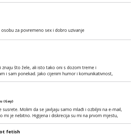
🏻☺️ 🚫Bez sexa🚫 Čujemo se 💋
ku osobu za povremeno sex i dobro uzivanje
 znaju što žele, ali isto tako oni s dozom treme i
am i sam ponekad. Jako cijenim humor i komunikativnost,
sike, zanimaju me dublje razine užitka – igranje uloga,
 se pronađemo. Seksualnost za mene nije nešto što se
u (Gay)
usrete. Molim da se javljaju samo mlađi i ozbiljni na e-mail,
o mi je nebitno. Higijena i diskrecija su mi na prvom mjestu,
tip.
t fetish