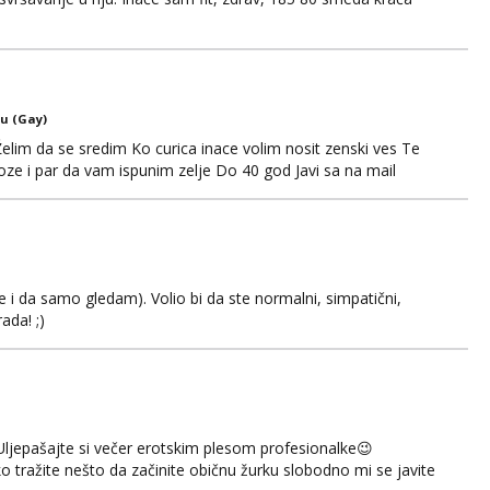
u (Gay)
Želim da se sredim Ko curica inace volim nosit zenski ves Te
oze i par da vam ispunim zelje Do 40 god Javi sa na mail
 i da samo gledam). Volio bi da ste normalni, simpatični,
ada! ;)
Uljepašajte si večer erotskim plesom profesionalke😉
 tražite nešto da začinite običnu žurku slobodno mi se javite