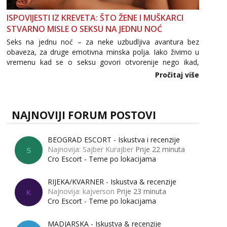
ISPOVIJESTI IZ KREVETA: ŠTO ŽENE I MUŠKARCI
STVARNO MISLE O SEKSU NA JEDNU NOĆ
Seks na jednu noć – za neke uzbudljiva avantura bez
obaveza, za druge emotivna minska polja. Iako živimo u
vremenu kad se o seksu govori otvorenije nego ikad,
tema „jedne noći strasti“ i dalje izaziva burne rasprave. Što
Pročitaj više
zapravo misle žene, a što muškarci? Jesu...
NAJNOVIJI FORUM POSTOVI
BEOGRAD ESCORT - Iskustva i recenzije
Najnovija: Sajber Kurajber
Prije 22 minuta
S
Cro Escort - Teme po lokacijama
RIJEKA/KVARNER - Iskustva & recenzije
Najnovija: kajverson
Prije 23 minuta
K
Cro Escort - Teme po lokacijama
MADJARSKA - Iskustva & recenzije