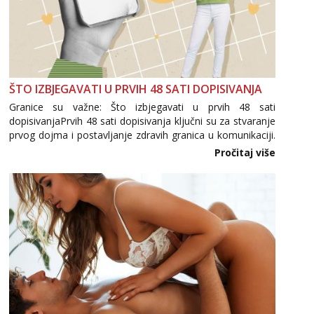
ŠTO IZBJEGAVATI U PRVIH 48 SATI DOPISIVANJA
Granice su važne: Što izbjegavati u prvih 48 sati
dopisivanjaPrvih 48 sati dopisivanja ključni su za stvaranje
prvog dojma i postavljanje zdravih granica u komunikaciji.
Važno je izbjeći prebrzo otkrivanje osobnih ili intimnih
Pročitaj više
informacija, jer nepoznata osoba još nije zaslužila to
povjerenje. Takođe...