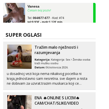
Vanesa
Čekam tvoj poziv!
Tel:
064/677-677
- Kod: #74
tel:0,93€ - mob:1,12€ min
Žana
Razgovaram :)
SUPER OGLASI
Tel:
064/677-677
- Kod: #135
tel:0,93€ - mob:1,12€ min
Tražim malo nježnosti i
Obavijesti me kada se oslobodi
razumjevanja
Lili
Kategorija:
Kategorija:
Sex
Ženska osoba
Čekam tvoj poziv!
traži mušku osobu
Datum:
06.kolovoza 2026.
Tel:
064/677-677
- Kod: #128
tel:0,93€ - mob:1,12€ min
u dosadnoj vezi koja nema nikakvog pocetka ni
kraja,jednostavno sam nesretna. sve dajem a nista
Martina
ne dobivam za uzvrat.trazim muskarca koji ce
Čekam tvoj poziv!
zadovoljiti moje potrebe,ne trazim puno samo malo
njeznosti i razumjevanja. volim njezan seks i njezne
Tel:
064/677-677
- Kod: #110
ENA 🔥ONLINE S LICEM🔥
poljupce po tijelu koji me jako pale,obozavam kad
tel:0,93€ - mob:1,12€ min
muskar...
CAM/CHAT/SLIKE/VIDEO
Ivančica