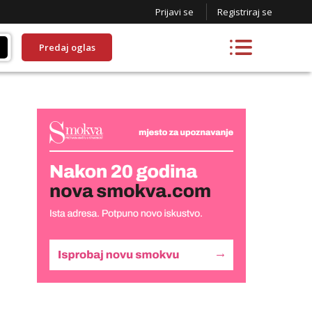
Prijavi se
Registriraj se
Predaj oglas
Liliana
Razgovaram :)