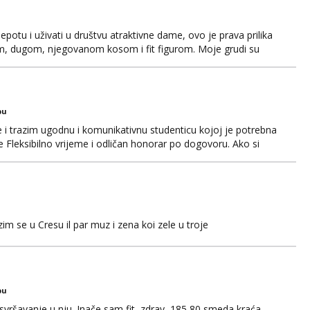
jepotu i uživati u društvu atraktivne dame, ovo je prava prilika
em, dugom, njegovanom kosom i fit figurom. Moje grudi su
va top forma. Diskretno i opušteno druženje je moj stil, bez
javljivanja. Što nudim: - atraktivno i ugo...
bu
 i trazim ugodnu i komunikativnu studenticu kojoj je potrebna
Fleksibilno vrijeme i odličan honorar po dogovoru. Ako si
, javi se telegram +385 99 850 1488 Diskrecija zajamčena.
m se u Cresu il par muz i zena koi zele u troje
bu
, svršavanje u nju. Inače sam fit, zdrav, 185 80 smeda kraća