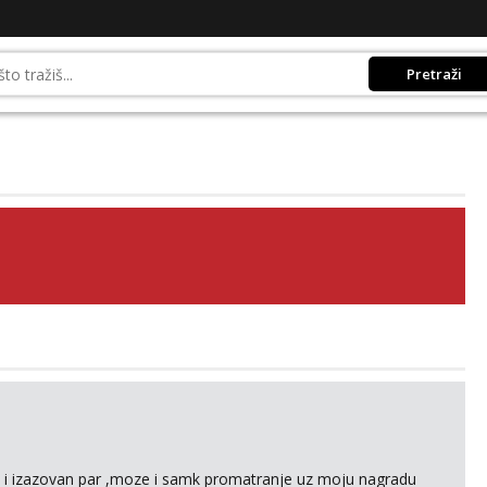
Pretraži
an i izazovan par ,moze i samk promatranje uz moju nagradu