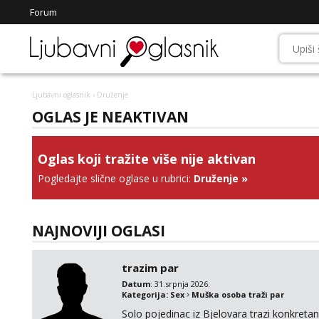
Forum
Ljubavni oglasnik
› Druženje
OGLAS JE NEAKTIVAN
Oglas koji tražite više nije aktivan
Pogledajte slične oglase u rubrici:
Druženje
»
NAJNOVIJI OGLASI
trazim par
Datum
: 31.srpnja 2026.
Kategorija:
Sex
Muška osoba traži par
Solo pojedinac iz Bjelovara trazi konkret