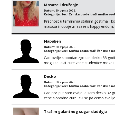
u sexu, bez tabua i limita, otvoren i komun
Masaze i druženje
Datum
: 30.srpnja 2026.
Kategorija:
Sex
Ženska osoba traži mušku oso
Prednost u terminima stalnim gostima Tko i
masaza ili oboje ,masaze s happy endom, i
mail za info maserkasplit96@gmail.com ili 
poruke u 2 ujutro ili kasnije🤦🏼‍♀️ali nećet
Napaljen
Datum
: 30.srpnja 2026.
Kategorija:
Sex
Muška osoba traži žensku oso
Cao ovdje slobodan zgodan decko 33 godin
mogu se javit cure zene studentice moze i
nasamo pozeljno da imate auto za dogovo
Decko
Datum
: 30.srpnja 2026.
Kategorija:
Sex
Muška osoba traži žensku oso
Cao prvi put sam ovdje ja sam decko 32 god
zene slobodne cure javi se pa cemo sve l
Tražim galantnog sugar daddyja