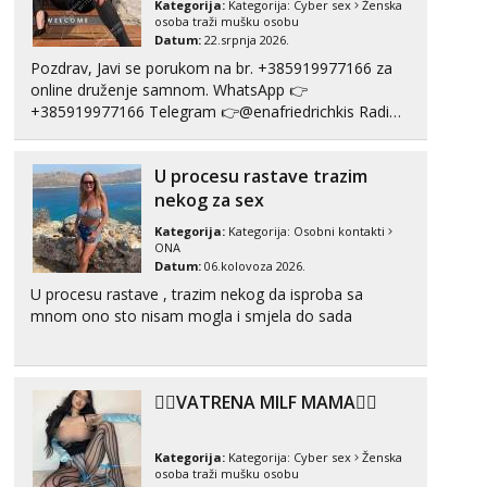
Kategorija:
Kategorija:
Cyber sex
Ženska
Čekam tvoj poziv!
osoba traži mušku osobu
Datum:
22.srpnja 2026.
Tel:
064/677-677
- Kod: #108
tel:0,93€ - mob:1,12€ min
Pozdrav, Javi se porukom na br. +385919977166 za
online druženje samnom. WhatsApp 👉
Anđela
+385919977166 Telegram 👉@enafriedrichkis Radim
Čekam tvoj poziv!
videopozive s licem, solo i s partnerom, kolegicama
(Tina&Natali), razne kombinacije halteri, haljine,
Tel:
064/677-677
- Kod: #142
U procesu rastave trazim
štikle, samostojeće itd. Nudim svakakva videa seksa,
tel:0,93€ - mob:1,12€ min
puš...
nekog za sex
Liliana
Kategorija:
Kategorija:
Osobni kontakti
Razgovaram :)
ONA
Datum:
06.kolovoza 2026.
Tel:
064/677-677
- Kod: #69
U procesu rastave , trazim nekog da isproba sa
tel:0,93€ - mob:1,12€ min
Obavijesti me kada se oslobodi
mnom ono sto nisam mogla i smjela do sada
Kristina
Čekam tvoj poziv!
❤️‍🔥VATRENA MILF MAMA❤️‍🔥
Učiteljica iz predgrađa traži...
Tel:
064/677-677
- Kod: #160
Kategorija:
Kategorija:
Cyber sex
Ženska
tel:0,93€ - mob:1,12€ min
osoba traži mušku osobu