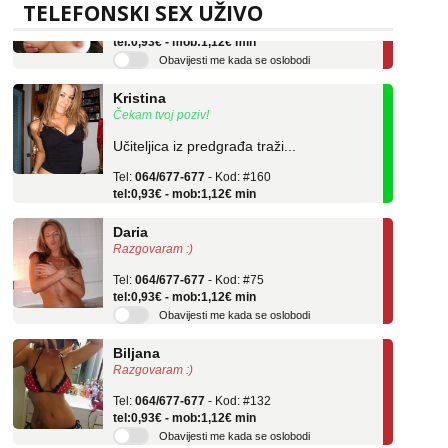
Tel:
064/677-677
- Kod: #69
TELEFONSKI SEX UŽIVO
tel:0,93€ - mob:1,12€ min
Obavijesti me kada se oslobodi
Kristina
Čekam tvoj poziv!
Učiteljica iz predgrađa traži...
Tel:
064/677-677
- Kod: #160
tel:0,93€ - mob:1,12€ min
Daria
Razgovaram :)
Tel:
064/677-677
- Kod: #75
tel:0,93€ - mob:1,12€ min
Obavijesti me kada se oslobodi
Biljana
Razgovaram :)
Tel:
064/677-677
- Kod: #132
tel:0,93€ - mob:1,12€ min
Obavijesti me kada se oslobodi