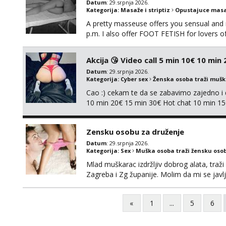
Datum
: 29.srpnja 2026.
Kategorija:
Masaže i striptiz
Opustajuce masa
A pretty masseuse offers you sensual and
p.m. I also offer FOOT FETISH for lovers 
*PRIORITY IS GIVEN TO REGULAR CLIENT
Akcija 😘 Video call 5 min 10€ 10 min
Datum
: 29.srpnja 2026.
Kategorija:
Cyber sex
Ženska osoba traži muš
Cao :) cekam te da se zabavimo zajedno i da
10 min 20€ 15 min 30€ Hot chat 10 min 15
porukom 😈👇🏽👇🏽 Javite mi se porukom 
Zensku osobu za druženje
Datum
: 29.srpnja 2026.
Kategorija:
Sex
Muška osoba traži žensku oso
Mlad muškarac izdržljiv dobrog alata, tra
Zagreba i Zg županije. Molim da mi se jav
Poruka, poziv ili WhatsApp 0917339834
«
1
...
5
6