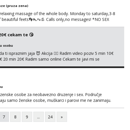
ze (pruza zena)
 relaxing massage of the whole body. Monday to saturday,3-8
of beautiful feets👣👠👡👢 Calls only,no messages! *NO SEX
S
 20€ cekam te 😘
ku osobu
 ti ispraznim jaja 😈 Akcija 👇🏽 Radim video poziv 5 min 10€
€ 20 min 20€ Radim samo online Cekam te javi mi se
na whatsapp na br +385919904531
bu
ži zenske osobe za neobavezno druzenje i sex. Područje
ljaju samo ženske osobe, muškarci i parovi me ne zanimaju.
7
8
9
...
24
»