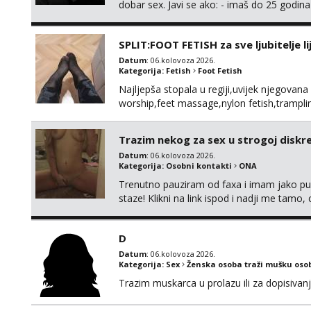
dobar sex. Javi se ako: - imaš do 25 godina
fleksibilna s vremenom (jer ga nemam previ
vodiš brigu o zdravlju i koristiš zaštitu Ne jav
SPLIT:FOOT FETISH za sve ljubitelje l
Datum
: 06.kolovoza 2026.
Kategorija:
Fetish
Foot Fetish
Najljepša stopala u regiji,uvijek njegovana
worship,feet massage,nylon fetish,tramplin
obožavatelje ovog fetisha,isključivo POZIV
Trazim nekog za sex u strogoj diskrec
Datum
: 06.kolovoza 2026.
Kategorija:
Osobni kontakti
ONA
Trenutno pauziram od faxa i imam jako p
staze! Klikni na link ispod i nadji me tamo,
D
Datum
: 06.kolovoza 2026.
Kategorija:
Sex
Ženska osoba traži mušku oso
Trazim muskarca u prolazu ili za dopisivanj