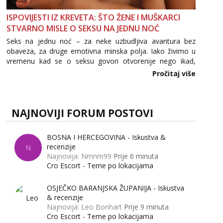
tel:0,93€ - mob:1,12€ min
ISPOVIJESTI IZ KREVETA: ŠTO ŽENE I MUŠKARCI
Anđela
STVARNO MISLE O SEKSU NA JEDNU NOĆ
Čekam tvoj poziv!
Seks na jednu noć – za neke uzbudljiva avantura bez
Tel:
064/677-677
- Kod: #142
obaveza, za druge emotivna minska polja. Iako živimo u
tel:0,93€ - mob:1,12€ min
vremenu kad se o seksu govori otvorenije nego ikad,
tema „jedne noći strasti“ i dalje izaziva burne rasprave. Što
Pročitaj više
Mira
zapravo misle žene, a što muškarci? Jesu...
Čekam tvoj poziv!
Tel:
064/677-677
- Kod: #72
tel:0,93€ - mob:1,12€ min
NAJNOVIJI FORUM POSTOVI
BOSNA I HERCEGOVINA - Iskustva &
recenzije
N
Najnovija: Nmnm99
Prije 6 minuta
Cro Escort - Teme po lokacijama
OSJEČKO BARANJSKA ŽUPANIJA - Iskustva
& recenzije
Najnovija: Leo Bonhart
Prije 9 minuta
Cro Escort - Teme po lokacijama