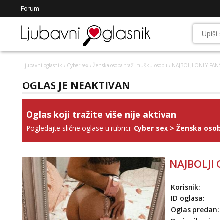
Forum
Ljubavni oglasnik
›
Cyber sex
›
Ženska osoba traži mušku osobu
› NAJBOLJI ONLY FAN
OGLAS JE NEAKTIVAN
Oglas koji tražite više nije aktivan
Pogledajte slične oglase u rubrici:
Cyber sex
>
Ženska osob
NAJBOLJI
Korisnik:
ID oglasa:
Oglas predan: