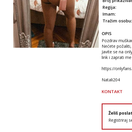
Broj prikaziva
Regija:
Imam:
Tražim osobu
OPIS
Pozdrav muškarci
Nećete požaliti, 
Javite se na onl
link i zaprati me 
https://onlyfa
Natali204
KONTAKT
Želiš posla
Registriraj s