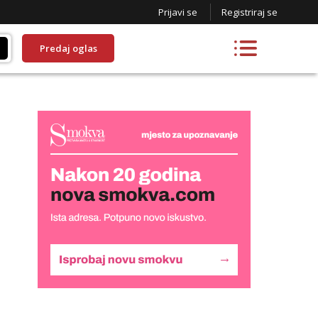
Prijavi se
Registriraj se
Predaj oglas
Lucija
Razgovaram :)