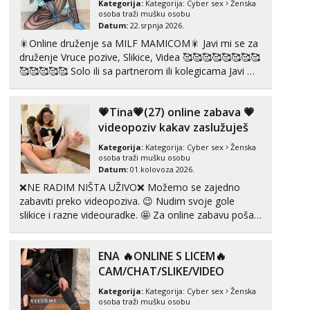
Kategorija:
Kategorija:
Cyber sex
Ženska
osoba traži mušku osobu
Ivančica
Datum:
22.srpnja 2026.
Čekam tvoj poziv!
🎇Online druženje sa MILF MAMICOM🎇 Javi mi se za
Tel:
064/677-677
- Kod: #108
druženje Vruce pozive, Slikice, Videa 🥰🥰🥰🥰🥰🥰🥰🥰
tel:0,93€ - mob:1,12€ min
🥰🥰🥰🥰🥰 Solo ili sa partnerom ili kolegicama Javi mi
se porukom WhatsApp ili Telegram WhatsApp 👉
Anita
+385919977166 Telegram 👉@enafriedrichkis 🤬NE
Čekam tvoj poziv!
💗Tina💗(27) online zabava 💗
RADIM SASTANKE I DRUZENJA UZIVO🤬...
videopoziv kakav zaslužuješ
Tel:
064/677-677
- Kod: #87
tel:0,93€ - mob:1,12€ min
Kategorija:
Kategorija:
Cyber sex
Ženska
osoba traži mušku osobu
Zara
Datum:
01.kolovoza 2026.
Čekam tvoj poziv!
❌NE RADIM NIŠTA UŽIVO❌ Možemo se zajedno
Tel:
064/677-677
- Kod: #123
zabaviti preko videopoziva. 😉 Nudim svoje gole
tel:0,93€ - mob:1,12€ min
slikice i razne videouradke. 🤩 Za online zabavu pošalji
poruku na Whatsapp, Telegram ili Viber. 😎 +385 91
Anđela
912 3322 Za provjeru moje autentičnosti možeš me
Čekam tvoj poziv!
ENA 🔥ONLINE S LICEM🔥
vidjeti na videopozivu. 😉 S vama sam vec 5 ...
CAM/CHAT/SLIKE/VIDEO
Tel:
064/677-677
- Kod: #142
tel:0,93€ - mob:1,12€ min
Kategorija:
Kategorija:
Cyber sex
Ženska
osoba traži mušku osobu
Mira