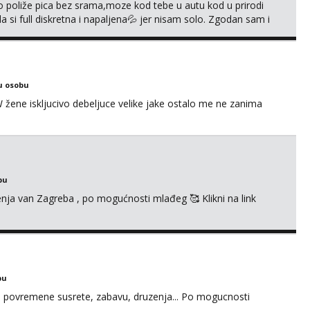
go poliže pica bez srama,moze kod tebe u autu kod u prirodi
a si full diskretna i napaljena💦 jer nisam solo. Zgodan sam i
178 78kg.,javi se za brz dogovor Kontakt 0958759047
u osobu
ne iskljucivo debeljuce velike jake ostalo me ne zanima
bu
enja van Zagreba , po mogućnosti mlađeg 🥰 Klikni na link
bu
u za povremene susrete, zabavu, druzenja... Po mogucnosti