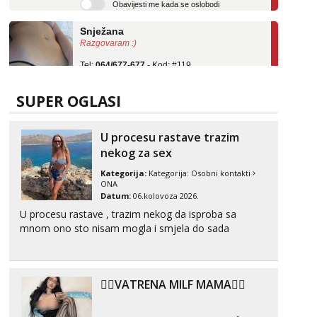
Snježana
Razgovaram :)
Tel:
064/677-677
- Kod: #119
tel:0,93€ - mob:1,12€ min
Obavijesti me kada se oslobodi
SUPER OGLASI
Alisa
Razgovaram :)
U procesu rastave trazim
Tel:
064/677-677
- Kod: #106
tel:0,93€ - mob:1,12€ min
nekog za sex
Obavijesti me kada se oslobodi
Kategorija:
Kategorija:
Osobni kontakti
ONA
Vanesa
Datum:
06.kolovoza 2026.
Čekam tvoj poziv!
U procesu rastave , trazim nekog da isproba sa
Tel:
064/677-677
- Kod: #74
mnom ono sto nisam mogla i smjela do sada
tel:0,93€ - mob:1,12€ min
Lili
Čekam tvoj poziv!
❤️‍🔥VATRENA MILF MAMA❤️‍🔥
Tel:
064/677-677
- Kod: #128
tel:0,93€ - mob:1,12€ min