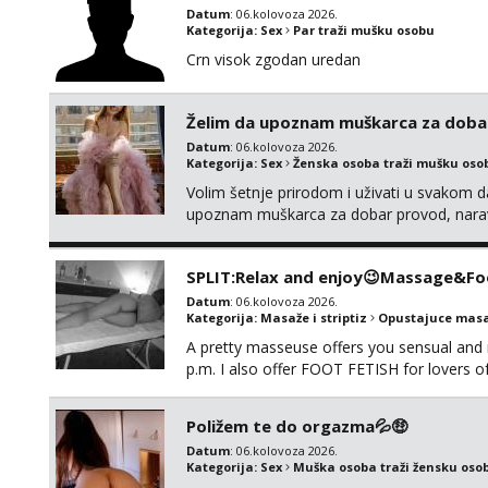
Datum
: 06.kolovoza 2026.
Kategorija:
Sex
Par traži mušku osobu
Crn visok zgodan uredan
Želim da upoznam muškarca za doba
Datum
: 06.kolovoza 2026.
Kategorija:
Sex
Ženska osoba traži mušku oso
Volim šetnje prirodom i uživati u svakom da
upoznam muškarca za dobar provod, naravno
tamo, cekam te!
SPLIT:Relax and enjoy😉Massage&Foo
Datum
: 06.kolovoza 2026.
Kategorija:
Masaže i striptiz
Opustajuce masa
A pretty masseuse offers you sensual and
p.m. I also offer FOOT FETISH for lovers 
*PRIORITY IS GIVEN TO REGULAR CLIENT
Poližem te do orgazma💦🤑
Datum
: 06.kolovoza 2026.
Kategorija:
Sex
Muška osoba traži žensku oso