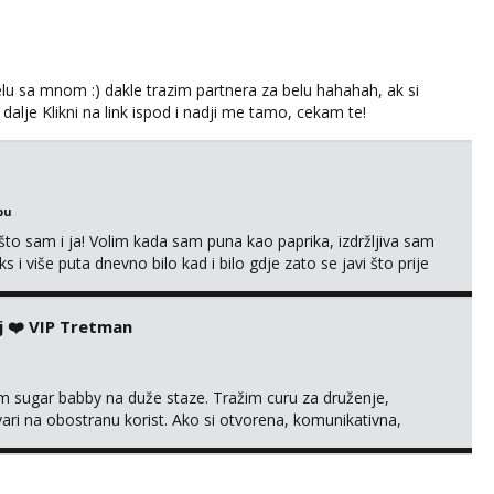
lu sa mnom :) dakle trazim partnera za belu hahahah, ak si
 dalje Klikni na link ispod i nadji me tamo, cekam te!
bu
što sam i ja! Volim kada sam puna kao paprika, izdržljiva sam
s i više puta dnevno bilo kad i bilo gdje zato se javi što prije
 me tamo, cekam te!
j ❤️ VIP Tretman
im sugar babby na duže staze. Tražim curu za druženje,
tvari na obostranu korist. Ako si otvorena, komunikativna,
 markodalic37@gmail.com