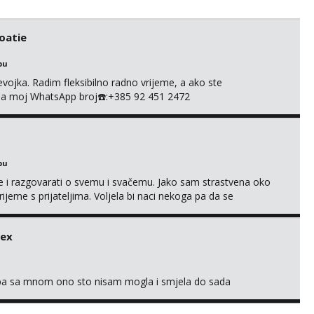
roatie
bu
evojka. Radim fleksibilno radno vrijeme, a ako ste
e na moj WhatsApp broj☎️:+385 92 451 2472
bu
se i razgovarati o svemu i svačemu. Jako sam strastvena oko
vrijeme s prijateljima. Voljela bi naci nekoga pa da se
kni na link ispod i nadji me tamo, cekam te!
sex
oba sa mnom ono sto nisam mogla i smjela do sada