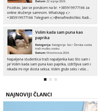
Datum:
22.srpnja 2026.
Čekam tvoj poziv!
Pozdrav, Javi se porukom na br. +385919977166 za
Tel:
064/677-677
- Kod: #72
online druženje samnom. WhatsApp 👉
tel:0,93€ - mob:1,12€ min
+385919977166 Telegram 👉@enafriedrichkis Radim
videopozive s licem, solo i s partnerom, kolegicama
Lucija
(Tina&Natali), razne kombinacije halteri, haljine,
Razgovaram :)
Volim kada sam puna kao
štikle, samostojeće itd. Nudim svakakva videa seksa,
puš...
paprika
Tel:
064/677-677
- Kod: #136
tel:0,93€ - mob:1,12€ min
Kategorija:
Kategorija:
Sex
Ženska osoba
Obavijesti me kada se oslobodi
traži mušku osobu
Datum:
06.kolovoza 2026.
Liliana
Napaljena studentica traži napaljenka kao što sam i
Razgovaram :)
ja! Volim kada sam puna kao paprika, izdržljiva sam i
Tel:
064/677-677
- Kod: #69
nikada mi nije dosta seksa. Volim grubi seks i više
tel:0,93€ - mob:1,12€ min
puta dnevno bilo kad i bilo gdje zato se javi što prije
Obavijesti me kada se oslobodi
da me isprobaš Klikni na link ispod i nadji me tamo,
cekam te!
Maja
Razgovaram :)
NAJNOVIJI ČLANCI
Tel:
064/677-677
- Kod: #04
tel:0,93€ - mob:1,12€ min
Obavijesti me kada se oslobodi