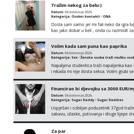
Tražim nekog za belu:)
Datum
: 06.kolovoza 2026.
Kategorija:
Osobni kontakti
ONA
Dosla sam samo jer mi fali neko da igra be
bas jako dobar u beli , onda cu razmislit za
Volim kada sam puna kao paprika
Datum
: 06.kolovoza 2026.
Kategorija:
Sex
Ženska osoba traži mušku oso
Napaljena studentica traži napaljenka kao 
i nikada mi nije dosta seksa. Volim grubi sek
da me isprobaš Klikni na link ispod i nadji
Financirao bi djevojku sa 3000 EUR/m
Datum
: 06.kolovoza 2026.
Kategorija:
Sugar Daddy
Sugar Daddies
Uspješan i ozbiljan poduzetnik 37god traž
zabavu, izlaske, putovanja i druge lijepe s
zgodna i atraktivna javi se na moj email:
Za par