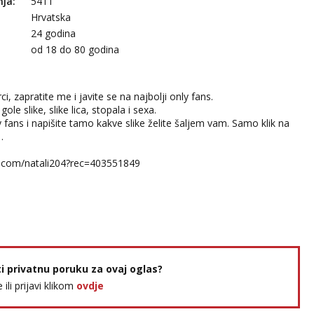
nja:
5411
Hrvatska
24 godina
:
od 18 do 80 godina
, zapratite me i javite se na najbolji only fans.
gole slike, slike lica, stopala i sexa.
y fans i napišite tamo kakve slike želite šaljem vam. Samo klik na
.
ns.com/natali204?rec=403551849
ti privatnu poruku za ovaj oglas?
e ili prijavi klikom
ovdje