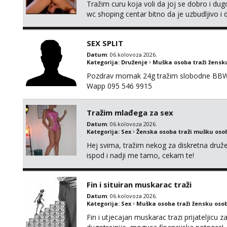
Tražim curu koja voli da joj se dobro i du
wc shoping centar bitno da je uzbudljivo i d
diskretan,sliku šaljem na wapp telegram..
SEX SPLIT
Datum
: 06.kolovoza 2026.
Kategorija:
Druženje
Muška osoba traži žensk
Pozdrav momak 24g tražim slobodne BBW že
Wapp 095 546 9915
Tražim mlađega za sex
Datum
: 06.kolovoza 2026.
Kategorija:
Sex
Ženska osoba traži mušku oso
Hej svima, tražim nekog za diskretna druž
ispod i nadji me tamo, cekam te!
Fin i situiran muskarac traži
Datum
: 06.kolovoza 2026.
Kategorija:
Sex
Muška osoba traži žensku oso
Fin i utjecajan muskarac trazi prijateljic