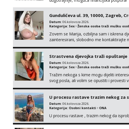
dugotrajnije, moguca financijska potpora!
Gundulićeva ul. 39, 10000, Zagreb, C
Datum
: 06.kolovoza 2026.
Kategorija:
Sex
Ženska osoba traži mušku oso
Zovem se Marija, ozbiljna sam i iskrena dj
zainteresirani, slobodno me kontaktirajt
Strastvena djevojka traži opuštanje
Datum
: 06.kolovoza 2026.
Kategorija:
Sex
Ženska osoba traži mušku oso
Tražim nekoga s kime mogu dijeliti intere
svog posla, ali volim se opustiti i provesti 
nemoram samo s prijateljima opustati ;) Kli
U procesu rastave trazim nekog za 
Datum
: 06.kolovoza 2026.
Kategorija:
Osobni kontakti
ONA
U procesu rastave , trazim nekog da ispr