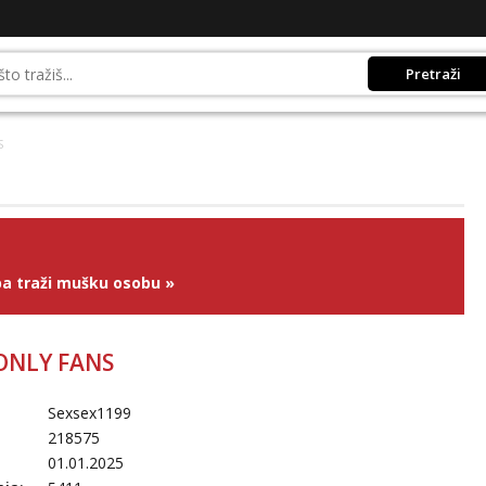
Pretraži
S
a traži mušku osobu
»
 ONLY FANS
Sexsex1199
218575
01.01.2025