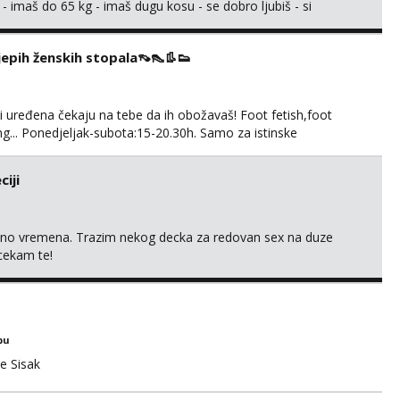
 - imaš do 65 kg - imaš dugu kosu - se dobro ljubiš - si
še) i dostupna radnim danom (vikendi i noći su za obitelj) -
ljajte se: - debele - frajeri i paro...
ijepih ženskih stopala👡👠👢👟
 i uređena čekaju na tebe da ih obožavaš! Foot fetish,foot
g... Ponedjeljak-subota:15-20.30h. Samo za istinske
. Sex i sl.ISKLJUČENO!
iji
uno vremena. Trazim nekog decka za redovan sex na duze
 cekam te!
bu
e Sisak