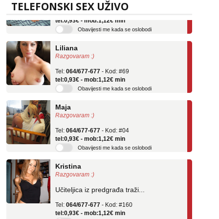
Tel:
064/677-677
- Kod: #136
TELEFONSKI SEX UŽIVO
tel:0,93€ - mob:1,12€ min
Obavijesti me kada se oslobodi
Liliana
Razgovaram :)
Tel:
064/677-677
- Kod: #69
tel:0,93€ - mob:1,12€ min
Obavijesti me kada se oslobodi
Maja
Razgovaram :)
Tel:
064/677-677
- Kod: #04
tel:0,93€ - mob:1,12€ min
Obavijesti me kada se oslobodi
Kristina
Razgovaram :)
Učiteljica iz predgrađa traži...
Tel:
064/677-677
- Kod: #160
tel:0,93€ - mob:1,12€ min
Obavijesti me kada se oslobodi