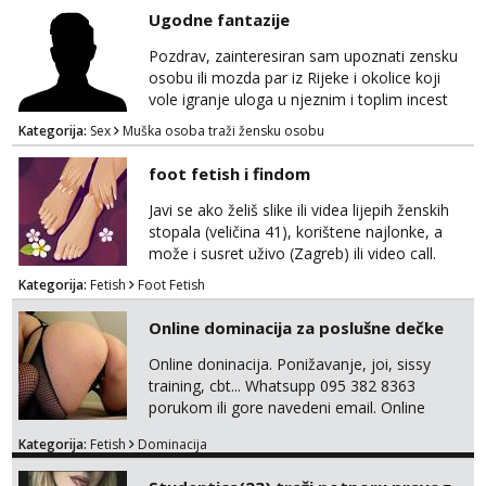
viber, wapp ili zovite. Samo ozbiljni, hvala
Ugodne fantazije
Pozdrav, zainteresiran sam upoznati zensku
osobu ili mozda par iz Rijeke i okolice koji
vole igranje uloga u njeznim i toplim incest
pricama, izgled nebitan, bitno je da znas sto
Kategorija:
Sex
Muška osoba traži žensku osobu
zelis i da se volis zabavljati. Javitese na mail,
viber, wapp ili zovite. Samo ozbiljni, hvala
foot fetish i findom
Javi se ako želiš slike ili videa lijepih ženskih
stopala (veličina 41), korištene najlonke, a
može i susret uživo (Zagreb) ili video call.
Mlada sam, lijepa i obrazovana te spremna za
Kategorija:
Fetish
Foot Fetish
dogovore i ispunjavanje želja. Molim samo
ozbiljni, spremni na dugoročnu suradnju i koji
Online dominacija za poslušne dečke
mogu adekvatno platiti ono što nudim. :)
Također me zanima i findom Javite se sa
Online doninacija. Ponižavanje, joi, sissy
svojim željama i ponudama.
training, cbt... Whatsupp 095 382 8363
porukom ili gore navedeni email. Online
sesije-40 Mjesečni paket-150. Moguć susret
Kategorija:
Fetish
Dominacija
uživo nakon mjesečnog druženja . Čekam te
poslušni psiću. --Pažnja!⁉️ Mnogi klijenti su mi