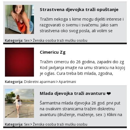
kosom i fit figurom. Moje grudi su broj 4,a
guza je, bez lažne skromnosti, prava top
Strastvena djevojka traži opuštanje
forma. Diskretno i opušteno druženje je moj
stil, bez dugačkih dopisivanja, putovanja ili
Tražim nekoga s kime mogu dijeliti interese i
javnih pojavljivanja. Što nudim: - atraktivno i
razgovarati o svemu i svačemu. Jako sam
ugo...
strastvena oko svog posla, ali volim se
opustiti i provesti vrijeme s prijateljima.
Kategorija:
Sex
Ženska osoba traži mušku osobu
Voljela bi naci nekoga pa da se nemoram
samo s prijateljima opustati ;) Klikni na link
Cimericu Zg
ispod i nadji me tamo, cekam te!
Tražim cimercu do 26 godina, zapadni dio zg
Kod javljanja imajte na umu stranicu na kojoj
je oglas. Cura treba biti mlada, zgodna,
uredna, bez poroka.
Kategorija:
Diskretni aparmani
Apartmani
Mlada djevojka traži avanturu ❤️
Šarmantna mlada djevojka 26 god. prvi put
na ovakvim stranicama tražim diskretnu
avanturu (druženje, maženje, sex :) Klikni na
link ispod i nadji me tamo, cekam te!
Kategorija:
Sex
Ženska osoba traži mušku osobu