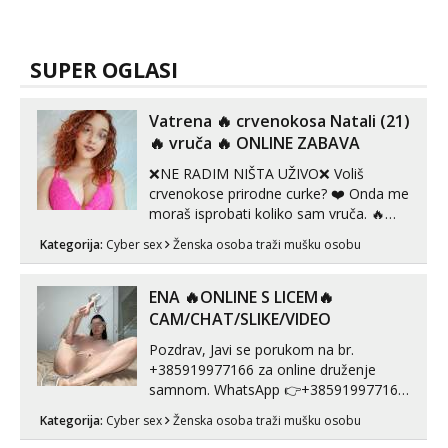
SUPER OGLASI
Vatrena ‎️‍🔥 crvenokosa Natali (21)
‎️‍🔥 vruča‎ ️‍🔥 ONLINE ZABAVA
❌NE RADIM NIŠTA UŽIVO❌ Voliš
crvenokose prirodne curke? ❤️ Onda me
moraš isprobati koliko sam vruča.‎ ️‍🔥
MLADA vražica koja ima 100%
Kategorija:
Cyber sex
Ženska osoba traži mušku osobu
prorodne grudi, 💦 Misli su mi uvijek
prljave i u svemu vidim samo užitak. 💦
U mojoj raznolikoj ponudi možeš
ENA 🔥ONLINE S LICEM🔥
pranaći nešto po svojoj mjeri. Sexi videa
CAM/CHAT/SLIKE/VIDEO
s kolegica...
Pozdrav, Javi se porukom na br.
+385919977166 za online druženje
samnom. WhatsApp 👉+385919977166
Telegram 👉@enafriedrichkis Radim
Kategorija:
Cyber sex
Ženska osoba traži mušku osobu
videopozive s licem, solo i s partnerom,