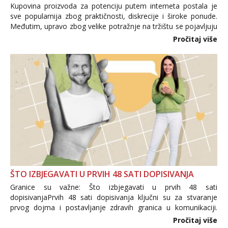
Kupovina proizvoda za potenciju putem interneta postala je
sve popularnija zbog praktičnosti, diskrecije i široke ponude.
Međutim, upravo zbog velike potražnje na tržištu se pojavljuju
i brojni krivotvoreni proizvodi, nepouzdane internetske
Pročitaj više
trgovine te proizvodi nepoznatog podrijetla. ...
ŠTO IZBJEGAVATI U PRVIH 48 SATI DOPISIVANJA
Granice su važne: Što izbjegavati u prvih 48 sati
dopisivanjaPrvih 48 sati dopisivanja ključni su za stvaranje
prvog dojma i postavljanje zdravih granica u komunikaciji.
Važno je izbjeći prebrzo otkrivanje osobnih ili intimnih
Pročitaj više
informacija, jer nepoznata osoba još nije zaslužila to