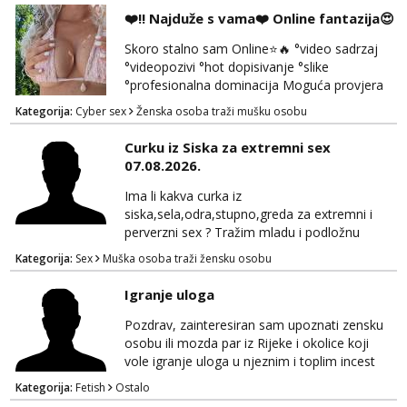
❤️‼️ Najduže s vama❤️ Online fantazija😍
Skoro stalno sam Online⭐🔥 °video sadrzaj
°videopozivi °hot dopisivanje °slike
°profesionalna dominacija Moguća provjera
videopozivom, no ako se nakon toga ne
Kategorija:
Cyber sex
Ženska osoba traži mušku osobu
javite, vise vam ju ne radim 😉 100% prava i
diskretna. Probaj me jednom, nećeš moći bez
Curku iz Siska za extremni sex
mene 😜😇 Nemojte me pitati za uzivo, jer to
07.08.2026.
ne radim. 0998785600 javljanje isključivo
porukom na WhatsApp🩷
Ima li kakva curka iz
siska,sela,odra,stupno,greda za extremni i
perverzni sex ? Tražim mladu i podložnu
curku,duboko grlo,anal,fist,piss,spit,puno
Kategorija:
Sex
Muška osoba traži žensku osobu
pljuvačke,ulja i pissa,volim isto tako masažu
prostate,rimyob,extremno full perverzno,bez
Igranje uloga
tabua,najlonke crne i visoke sexy štikle
obavezno imati na sebi,za početak s.t.o
Pozdrav, zainteresiran sam upoznati zensku
nudim za druženje večeras,noć kod
osobu ili mozda par iz Rijeke i okolice koji
mene,javljanje isključivo pozivom
vole igranje uloga u njeznim i toplim incest
pricama, izgled nebitan, bitno je da znas sto
Kategorija:
Fetish
Ostalo
zelis i da se volis zabavljati. Javitese na mail,