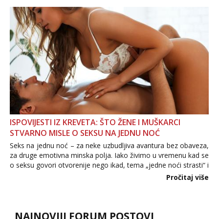
povjerenje. Takođe...
ISPOVIJESTI IZ KREVETA: ŠTO ŽENE I MUŠKARCI
STVARNO MISLE O SEKSU NA JEDNU NOĆ
Seks na jednu noć – za neke uzbudljiva avantura bez obaveza,
za druge emotivna minska polja. Iako živimo u vremenu kad se
o seksu govori otvorenije nego ikad, tema „jedne noći strasti“ i
dalje izaziva burne rasprave. Što zapravo misle žene, a što
Pročitaj više
muškarci? Jesu...
NAJNOVIJI FORUM POSTOVI