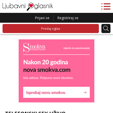
Prijavi se
Registriraj se
Predaj oglas
Alisa
Čekam tvoj poziv!
Tel:
064/677-677
- Kod: #106
tel:0,93€ - mob:1,12€ min