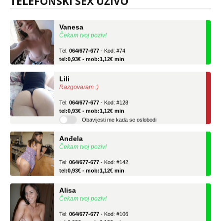
TELEFONSKI SEX UŽIVO
Vanesa
Čekam tvoj poziv!
Tel:
064/677-677
- Kod: #74
tel:0,93€ - mob:1,12€ min
Lili
Razgovaram :)
Tel:
064/677-677
- Kod: #128
tel:0,93€ - mob:1,12€ min
Obavijesti me kada se oslobodi
Anđela
Čekam tvoj poziv!
Tel:
064/677-677
- Kod: #142
tel:0,93€ - mob:1,12€ min
Alisa
Čekam tvoj poziv!
Tel:
064/677-677
- Kod: #106
tel:0,93€ - mob:1,12€ min