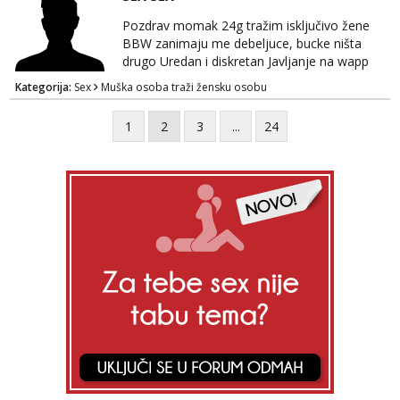
Pozdrav momak 24g tražim isključivo žene
BBW zanimaju me debeljuce, bucke ništa
drugo Uredan i diskretan Javljanje na wapp
095 546 9915
Kategorija:
Sex
Muška osoba traži žensku osobu
1
2
3
...
24