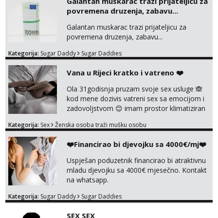
Galantan muskarac trazi prijateljicu za
povremena druzenja, zabavu...
Galantan muskarac trazi prijateljicu za
povremena druzenja, zabavu...
Kategorija:
Sugar Daddy
Sugar Daddies
Vana u Rijeci kratko i vatreno ❤️
Ola 31godisnja pruzam svoje sex usluge 🙈
kod mene dozivis vatreni sex sa emocijom i
zadovoljstvom 😊 imam prostor klimatiziran
pa nebrini da se oznojiš previse 😆 u cijeni
Kategorija:
Sex
Ženska osoba traži mušku osobu
nudim klasiku sa zastitom pusenje bez
dirkanje i lizanje sexy rublje uvijek imam
❤️Financirao bi djevojku sa 4000€/mj❤️
neradim analno i pitanja ako radim bez odma
ignoriram radim samo sa svojim slikama
Uspješan poduzetnik financirao bi atraktivnu
original ✌️😊ali neki vec me poznaju waccap...
mladu djevojku sa 4000€ mjesečno. Kontakt
na whatsapp.
Kategorija:
Sugar Daddy
Sugar Daddies
SEX SEX