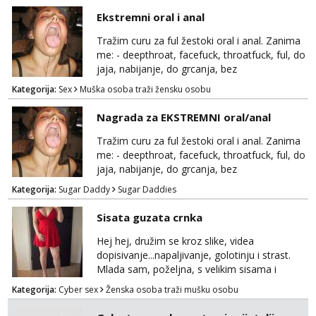
Ekstremni oral i anal
Tražim curu za ful žestoki oral i anal. Zanima
me: - deepthroat, facefuck, throatfuck, ful, do
jaja, nabijanje, do grcanja, bez
ograničavanja... - fisting (ili big insertions),
Kategorija:
Sex
Muška osoba traži žensku osobu
gaping, DAP/TAP, prolapse, sirenje... Ako
možeš nešto od toga i spremna si, javi se.
Nagrada za EKSTREMNI oral/anal
Tražim curu za ful žestoki oral i anal. Zanima
me: - deepthroat, facefuck, throatfuck, ful, do
jaja, nabijanje, do grcanja, bez
ograničavanja... - fisting (ili big insertions),
Kategorija:
Sugar Daddy
Sugar Daddies
gaping, DAP/TAP, prolapse, sirenje... Ako
možeš nešto od toga i spremna si, javi se.
Sisata guzata crnka
Nagrada po želji (od 500€ naviše, ovisi o
tome sto možeš)
Hej hej, družim se kroz slike, videa
dopisivanje...napaljivanje, golotinju i strast.
Mlada sam, poželjna, s velikim sisama i
guzom. 😉 Kontakt: Telegram: nebojezuto
Kategorija:
Cyber sex
Ženska osoba traži mušku osobu
Google chat/Gmail smmaprivatni@gmail.com