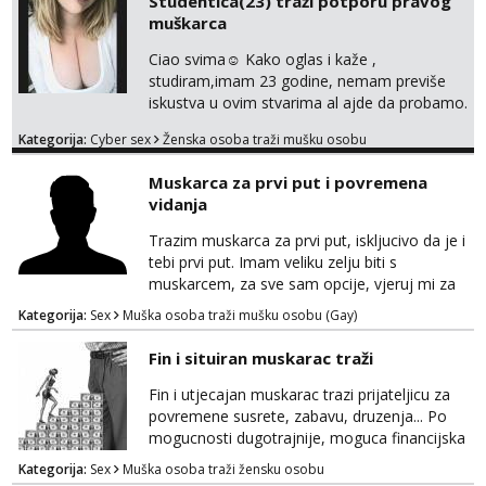
Studentica(23) traži potporu pravog
znali reći da im netko šalje moje fotke/videa
muškarca
ili ima slične oglase s mojim slikama. Moj
oglas za dominaciju je isključvo ov...
Ciao svima☺️ Kako oglas i kaže ,
studiram,imam 23 godine, nemam previše
iskustva u ovim stvarima al ajde da probamo.
🤗 Nudim fotkice,videa, dopisivanje može
Kategorija:
Cyber sex
Ženska osoba traži mušku osobu
poslije kada se bolje znamo i videopoziv i
tome slično u zamjenu za mjesečni đeparac.
Muskarca za prvi put i povremena
Idealno ne nešto jednokratno već
vidanja
dogovoreno i na dulje vrijeme. Malo jesam
sramežljiva ali potrudit ću se da budeš
Trazim muskarca za prvi put, iskljucivo da je i
zadovoljan i da imaš nekog za svakodn...
tebi prvi put. Imam veliku zelju biti s
muskarcem, za sve sam opcije, vjeruj mi za
sve…pasiv/aktiv/pusenje/ najlonke…ako bude
Kategorija:
Sex
Muška osoba traži mušku osobu (Gay)
dobro mozemo nastaviti povremena vidanja
uz maksimalnu diskreciju,sto bude u sobi
Fin i situiran muskarac traži
tamo i ostaje. Jace sam grade 180cm 110kg.
Ozenjen, uz dogovor o lokaciji i vremenu ja
Fin i utjecajan muskarac trazi prijateljicu za
rjesavam apartman/hotel. Odgovara mi cijela
povremene susrete, zabavu, druzenja... Po
kontinentalna...
mogucnosti dugotrajnije, moguca financijska
potpora!
Kategorija:
Sex
Muška osoba traži žensku osobu