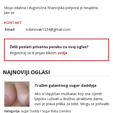
Moja izdašna i dugoročna financijska potpora je neupitna .
Javi se
KONTAKT
Email
robinovak1234@gmail.com
Želiš poslati privatnu poruku za ovaj oglas?
Registriraj se ili prijavi klikom
ovdje
NAJNOVIJI OGLASI
Tražim galantnog sugar daddyja
Ako si uspješan muškarac koji zna cijeniti
ljepotu i uživati u društvu atraktivne dame,
ovo je prava prilika za tebe. Mogu se pohvaliti
prekrasnim licem, dugom, njegovanom
Kategorija:
Sugar Daddy
Sugar Baby (zensko)