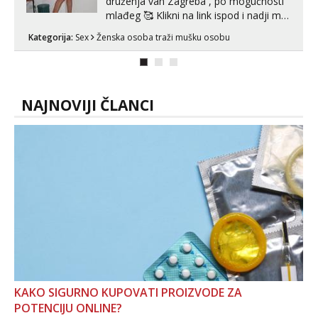
druženja van Zagreba , po mogućnosti
mlađeg 🥰 Klikni na link ispod i nadji me
tamo, cekam te!
Kategorija:
Sex
Ženska osoba traži mušku osobu
NAJNOVIJI ČLANCI
KAKO SIGURNO KUPOVATI PROIZVODE ZA
POTENCIJU ONLINE?