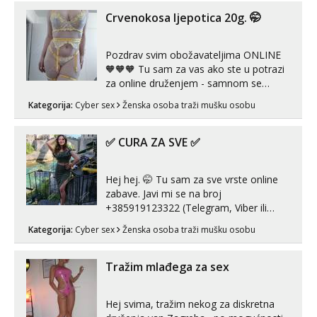
kolegicama (Tina&Natali), razne
kombinacije halteri, haljine, štikle,
Crvenokosa ljepotica 20g. 🤭
samostojeće itd. Nudim svakakva videa
seksa, puš...
Pozdrav svim obožavateljima ONLINE
🧡🧡🧡 Tu sam za vas ako ste u potrazi
za online druženjem - samnom se
možete zabaviti preko videopoziva, ili
Kategorija:
Cyber sex
Ženska osoba traži mušku osobu
ako vam nisam dovoljna radim i u paru i
trojci s kolegicama, svaka je drugačija
😉 Radim i vruća tipkanja uz slike i hot
✅ CURA ZA SVE ✅
line pozive. Za vas sam pripremila ...
Hej hej. 🤭 Tu sam za sve vrste online
zabave. Javi mi se na broj
+385919123322 (Telegram, Viber ili
Whatsapp). 🤙 NE javljaj se na uzivo.
Kategorija:
Cyber sex
Ženska osoba traži mušku osobu
Hvala.
Tražim mlađega za sex
Hej svima, tražim nekog za diskretna