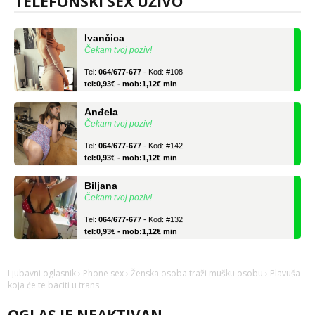
TELEFONSKI SEX UŽIVO
Ivančica
Čekam tvoj poziv!
Tel:
064/677-677
- Kod: #108
tel:0,93€ - mob:1,12€ min
Anđela
Čekam tvoj poziv!
Tel:
064/677-677
- Kod: #142
tel:0,93€ - mob:1,12€ min
Biljana
Čekam tvoj poziv!
Tel:
064/677-677
- Kod: #132
tel:0,93€ - mob:1,12€ min
Ivančica
Čekam tvoj poziv!
Ljubavni oglasnik
›
Phone sex
›
Ženska osoba traži mušku osobu
› Plavuša
Tel:
064/677-677
- Kod: #108
koja će te baciti u trans
tel:0,93€ - mob:1,12€ min