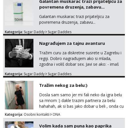
Galantan muskarac trazi prijateljicu za
necete pozalit
povremena druzenja, zabavu...
Galantan muskarac trazi prijateljicu za
povremena druzenja, zabavu...
Kategorija:
Sugar Daddy
Sugar Daddies
Nagrađujem za tajnu avanturu
Tražim curu za diskretne susrete u Zagrebu i
regiji. Dobro nagrađujem ako si mlada,
zgodna i voliš dobar sex. Javi se ako: - imaš
do 25 godina - imaš do 65 kg - imaš dugu
Kategorija:
Sugar Daddy
Sugar Daddies
kosu - se dobro ljubiš - si fleksibilna s
vremenom (jer ga nemam previše) i
Tražim nekog za belu:)
dostupna radnim danom (vikendi i noći su za
obitelj) - vodiš brigu o zdravlju i koristiš
Dosla sam samo jer mi fali neko da igra belu
zaštitu Ne javljajte se: - debele - frajeri i
sa mnom :) dakle trazim partnera za belu
paro...
hahahah, ak si bas jako dobar u beli , onda cu
razmislit za dalje Klikni na link ispod i nadji me
Kategorija:
Osobni kontakti
ONA
tamo, cekam te!
Volim kada sam puna kao paprika