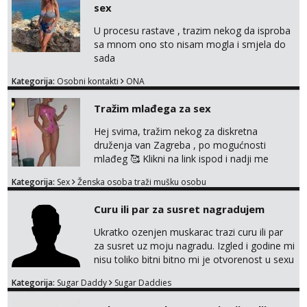
sex
U procesu rastave , trazim nekog da isproba
sa mnom ono sto nisam mogla i smjela do
sada
Kategorija:
Osobni kontakti
ONA
Tražim mlađega za sex
Hej svima, tražim nekog za diskretna
druženja van Zagreba , po mogućnosti
mlađeg 🥰 Klikni na link ispod i nadji me
tamo, cekam te!
Kategorija:
Sex
Ženska osoba traži mušku osobu
Curu ili par za susret nagradujem
Ukratko ozenjen muskarac trazi curu ili par
za susret uz moju nagradu. Izgled i godine mi
nisu toliko bitni bitno mi je otvorenost u sexu
i bez previse tabooa . Molim ozbiljne da se
Kategorija:
Sugar Daddy
Sugar Daddies
jave na mail . Molim ako je moguce prvi mail
sa slikom ili opisom i otkud ste . Javite se