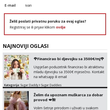
E-mail
ivan
Želiš poslati privatnu poruku za ovaj oglas?
Registriraj se ili prijavi klikom
ovdje
NAJNOVIJI OGLASI
🌹Financirao bi djevojku sa 3500€/mj🌹
Uspješan poduzetnik financirao bi atraktivnu
mladu djevojku sa 3500€ mjesečno. Kontakt
na whatsapp ili email
Kategorija:
Sugar Daddy
Sugar Daddies
Želim da upoznam muškarca za dobar
provod 💋🌺
Volim šetnje prirodom i uživati u svakom