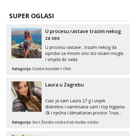
SUPER OGLASI
U procesu rastave trazim nekog
za sex
U procesu rastave , trazim nekog da
isproba sa mnom ono sto nisam mogla
i smjela do sada
Kategorija:
Osobni kontakti
ONA
Laura u Zagrebu
Ciao ja sam Laura 27 g i uvijek
diskretno i namirisana sam i top higijena
😘 i nježna i klimatiziran prostor Trazim
sex za nagradu Radim klasican sex
Kategorija:
Sex
Ženska osoba traži mušku osobu
Pusenje i gutanje sperme Erotsko rublje
imam uvijek Lizati me mozes i ljubiti po