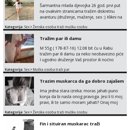
pale,obozavam kad muskarac preuzme
Šarmantna mlada djevojka 26 god. prvi put
kontrolu . javi se :) Klikni na link ispod i nadji
na ovakvim stranicama tražim diskretnu
me tamo, cekam te!
avanturu (druženje, maženje, sex :) Klikni na
link ispod i nadji me tamo, cekam te!
Kategorija:
Sex
Ženska osoba traži mušku osobu
Tražim par ili damu
M 55g ( 178-87-16) 12.08 bit ću u Rabu
tražim par ili damu za neko neobavezno piće
I ugodno druženje Vaš prostor ili noćno
kupanje na osamoj plaži Kontakt
Kategorija:
Sex
Muška osoba traži par
trata.vrh@gmail.com
Trazim muskarca da ga dobro zajašem
Ima jedna stara izreka: moras jahati puno
konja da bi nasla onog pravoga. Jesi li ti moj
pravi, ili te samo moram jahati? Onaj moj
bivsi je bio samo konj hahahahah Klikni niže
Kategorija:
Sex
Ženska osoba traži mušku osobu
na sexdater link i javi mi se tamo....
Fin i situiran muskarac traži