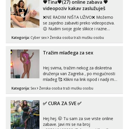
tijelu Iskljucivo neradim analni !!! I
💗Tina💗(27) online zabava 💗
neljubim se Wha...
videopoziv kakav zaslužuješ
❌NE RADIM NIŠTA UŽIVO❌ Možemo
se zajedno zabaviti preko videopoziva.
😉 Nudim svoje gole slikice i razne
videouradke. 🤩 Za online zabavu pošalji
Kategorija:
Cyber sex
Ženska osoba traži mušku osobu
poruku na Whatsapp, Telegram ili Viber.
😎 +385 91 912 3322 Za provjeru moje
autentičnosti možeš me vidjeti na
Tražim mlađega za sex
videopozivu. 😉 S vama sam vec 5 ...
Hej svima, tražim nekog za diskretna
druženja van Zagreba , po mogućnosti
mlađeg 🥰 Klikni na link ispod i nadji me
tamo, cekam te!
Kategorija:
Sex
Ženska osoba traži mušku osobu
✅ CURA ZA SVE ✅
Hej hej. 🤭 Tu sam za sve vrste online
zabave. Javi mi se na broj