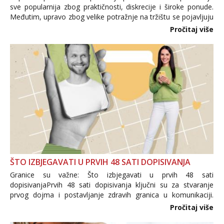
sve popularnija zbog praktičnosti, diskrecije i široke ponude.
Međutim, upravo zbog velike potražnje na tržištu se pojavljuju
i brojni krivotvoreni proizvodi, nepouzdane internetske
Pročitaj više
trgovine te proizvodi nepoznatog podrijetla. ...
ŠTO IZBJEGAVATI U PRVIH 48 SATI DOPISIVANJA
Granice su važne: Što izbjegavati u prvih 48 sati
dopisivanjaPrvih 48 sati dopisivanja ključni su za stvaranje
prvog dojma i postavljanje zdravih granica u komunikaciji.
Važno je izbjeći prebrzo otkrivanje osobnih ili intimnih
Pročitaj više
informacija, jer nepoznata osoba još nije zaslužila to