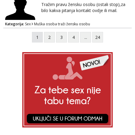
razmjeniti,ali najbolje uzivo se upoznati. Na
Tražim pravu žensku osobu (ostali stop),za
goo smo do 15.8 poslije tog mozemo se
bilo kakva pitanja kontakt ovdje ili mail.
druziti,javi se na mail il...
Kategorija:
Sex
Muška osoba traži žensku osobu
1
2
3
4
...
24