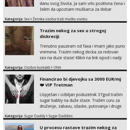
danu svog života. Ja sam vrlo pozitivna žena i
želim da upoznam muškarca za dobar
provod, naravno može i nešto više.💋🌺 Klikni
Kategorija:
Sex
Ženska osoba traži mušku osobu
na link ispod i nadji me tamo, cekam te!
Trazim nekog za sex u strogoj
diskreciji
Trenutno pauziram od faxa i imam jako puno
vremena. Trazim nekog decka za redovan
sex na duze staze! Klikni na link ispod i nadji
me tamo, cekam te!
Kategorija:
Osobni kontakti
ONA
Financirao bi djevojku sa 3000 EUR/mj
❤️ VIP Tretman
Uspješan i ozbiljan poduzetnik 37god tražim
sugar babby na duže staze. Tražim curu za
druženje, zabavu, izlaske, putovanja i druge
lijepe stvari na obostranu korist. Ako si
Kategorija:
Sugar Daddy
Sugar Daddies
otvorena, komunikativna, zgodna i atraktivna
javi se na moj email:
U procesu rastave trazim nekog za
markodalic37@gmail.com