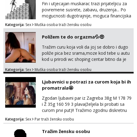
Fin i utjecajan muskarac trazi prijateljicu za
povremene susrete, zabavu, druzenja... Po
mogucnosti dugotrajnije, moguca financijska
potpora!
Kategorija:
Sex
Muška osoba traži žensku osobu
Poližem te do orgazma💦🤑
Tražim curu koja voli da joj se dobro i dugo
poliže pica bez srama,moze kod tebe u autu
kod u prirodi wc shoping centar bitno da je
uzbudljivo i da si full diskretna i napaljena💦
Kategorija:
Sex
Muška osoba traži žensku osobu
jer nisam solo. Zgodan sam i diskretan,sliku
šaljem na wapp telegram..178 78kg.,javi se
Ljubavnici u potrazi za curom koja bi ih
za brz dogovor Kontakt 0958759047
promatrala🤩
Zgodan ljubavni par iz Zagreba 38g M 178 79
i Ž 35g 160 59 3 plava(željela bi probati sa
curom prvi put)!! Tražimo zgodnu diskretnu
curu koja bi nas promatrala dok imamo
Kategorija:
Sex
Par traži žensku osobu
žestok odnos. Može se pridruziti ali i ne
mora.Bitno da uzivamo diskretno anonimno
Tražim žensku osobu
bez upoznavanja puno.Sliku mozemo