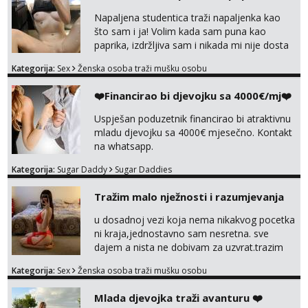
Napaljena studentica traži napaljenka kao
što sam i ja! Volim kada sam puna kao
paprika, izdržljiva sam i nikada mi nije dosta
seksa. Volim grubi seks i više puta dnevno
Kategorija:
Sex
Ženska osoba traži mušku osobu
bilo kad i bilo gdje zato se javi što prije da
me isprobaš Klikni na link ispod i nadji me
❤️Financirao bi djevojku sa 4000€/mj❤️
tamo, cekam te!
Uspješan poduzetnik financirao bi atraktivnu
mladu djevojku sa 4000€ mjesečno. Kontakt
na whatsapp.
Kategorija:
Sugar Daddy
Sugar Daddies
Tražim malo nježnosti i razumjevanja
u dosadnoj vezi koja nema nikakvog pocetka
ni kraja,jednostavno sam nesretna. sve
dajem a nista ne dobivam za uzvrat.trazim
muskarca koji ce zadovoljiti moje potrebe,ne
Kategorija:
Sex
Ženska osoba traži mušku osobu
trazim puno samo malo njeznosti i
razumjevanja. volim njezan seks i njezne
Mlada djevojka traži avanturu ❤️
poljupce po tijelu koji me jako