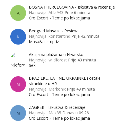
BOSNA I HERCEGOVINA - Iskustva & recenzije
Najnovija: Atila943
Prije 6 minuta
A
Cro Escort - Teme po lokacijama
Beograd Masaze - Review
Najnovija: konstantind
Prije 42 minuta
K
Masaža i striptiz
Akcija na plažama u Hrvatskoj
Najnovija: wildforest
Prije 43 minuta
Sex
BRAZILKE, LATINE, UKRAINKE i ostale
strankinje u HR
M
Najnovija: Markonix
Prije 49 minuta
Cro Escort - Teme po lokacijama
ZAGREB - Iskustva & recenzije
Najnovija: Max35
Danas u 09:26
M
Cro Escort - Teme po lokacijama