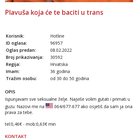
Plavuša koja će te baciti u trans
Korisnik:
Hotline
ID oglasa:
96957
Oglas predan:
08.02.2022
Broj prikazivanja:
30592
Regija:
Hrvatska
Imam:
36 godina
Tražim osobu:
od 30 do 50 godina
OPIS
Ispunjavam sve seksualne želje. Najviše volim gutati i primati u
guzu. Nazovi me na
064/677-677
ako osjetiš da sam ja ona
prava za tebe.
tel:0,46€ - mob:0,63€ min
KONTAKT