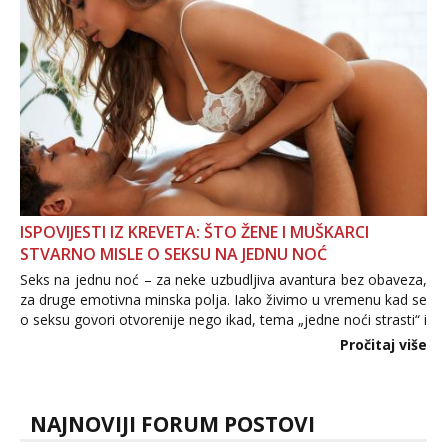
povjerenje. Takođe...
ISPOVIJESTI IZ KREVETA: ŠTO ŽENE I MUŠKARCI
STVARNO MISLE O SEKSU NA JEDNU NOĆ
Seks na jednu noć – za neke uzbudljiva avantura bez obaveza,
za druge emotivna minska polja. Iako živimo u vremenu kad se
o seksu govori otvorenije nego ikad, tema „jedne noći strasti“ i
dalje izaziva burne rasprave. Što zapravo misle žene, a što
Pročitaj više
muškarci? Jesu...
NAJNOVIJI FORUM POSTOVI