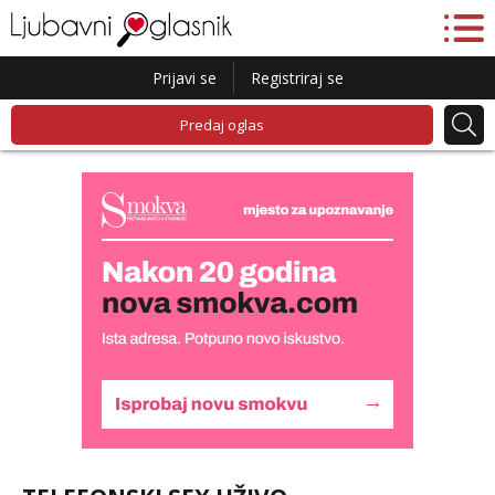
Prijavi se
Registriraj se
Predaj oglas
Biljana
Čekam tvoj poziv!
Tel:
064/677-677
- Kod: #132
tel:0,93€ - mob:1,12€ min