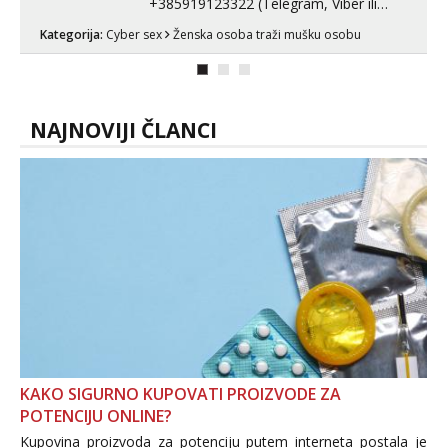
+385919123322 (Telegram, Viber ili
Whatsapp). 🤙 NE javljaj se na uzivo.
Kategorija:
Cyber sex
Ženska osoba traži mušku osobu
Hvala.
NAJNOVIJI ČLANCI
KAKO SIGURNO KUPOVATI PROIZVODE ZA
POTENCIJU ONLINE?
Kupovina proizvoda za potenciju putem interneta postala je