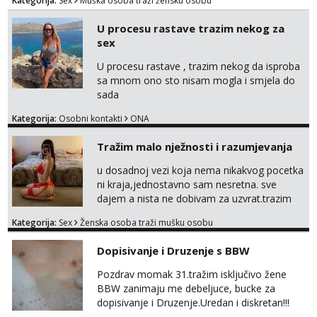
Kategorija:
Sex
Muška osoba traži žensku osobu
kakva placanja opcenito (gotovina) ili
unaprijed (aircash, paysafecard, bonovi) ne
U procesu rastave trazim nekog za
dolaze u obzir. Javit se prvo porukom na
sex
whatsapp 0958048882.
U procesu rastave , trazim nekog da isproba
sa mnom ono sto nisam mogla i smjela do
sada
Kategorija:
Osobni kontakti
ONA
Tražim malo nježnosti i razumjevanja
u dosadnoj vezi koja nema nikakvog pocetka
ni kraja,jednostavno sam nesretna. sve
dajem a nista ne dobivam za uzvrat.trazim
muskarca koji ce zadovoljiti moje potrebe,ne
Kategorija:
Sex
Ženska osoba traži mušku osobu
trazim puno samo malo njeznosti i
razumjevanja. volim njezan seks i njezne
Dopisivanje i Druzenje s BBW
poljupce po tijelu koji me jako
pale,obozavam kad muskarac preuzme
Pozdrav momak 31.tražim isključivo žene
kontrolu . javi se :) Klikni na link ispod i nadji
BBW zanimaju me debeljuce, bucke za
me tamo, cekam te!
dopisivanje i Druzenje.Uredan i diskretan!!!