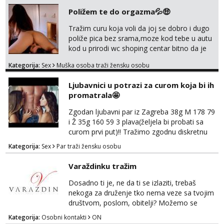
Poližem te do orgazma💦🤑
Tražim curu koja voli da joj se dobro i dugo
poliže pica bez srama,moze kod tebe u autu
kod u prirodi wc shoping centar bitno da je
uzbudljivo i da si full diskretna i napaljena💦
Kategorija:
Sex
Muška osoba traži žensku osobu
jer nisam solo. Zgodan sam i diskretan,sliku
šaljem na wapp telegram..178 78kg.,javi se
Ljubavnici u potrazi za curom koja bi ih
za brz dogovor Kontakt 0958759047
promatrala🤩
Zgodan ljubavni par iz Zagreba 38g M 178 79
i Ž 35g 160 59 3 plava(željela bi probati sa
curom prvi put)!! Tražimo zgodnu diskretnu
curu koja bi nas promatrala dok imamo
Kategorija:
Sex
Par traži žensku osobu
žestok odnos. Može se pridruziti ali i ne
mora.Bitno da uzivamo diskretno anonimno
Varaždinku tražim
bez upoznavanja puno.Sliku mozemo
razmjeniti,ali najbolje uzivo se upoznati. Na
Dosadno ti je, ne da ti se izlaziti, trebaš
goo smo do 15.8 poslije tog mozemo se
nekoga za druženje tko nema veze sa tvojim
druziti,javi se na mail il...
društvom, poslom, obitelji? Možemo se
podružiti i zabaviti na razne načine. Makni se
Kategorija:
Osobni kontakti
ON
od svakodnevice samnom. Javi se na