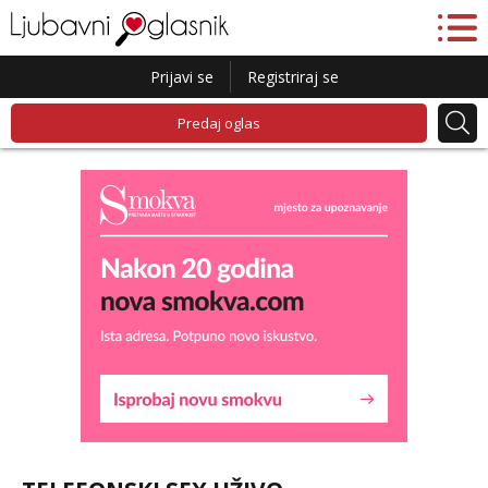
Prijavi se
Registriraj se
Predaj oglas
Liliana
Razgovaram :)
Tel:
064/677-677
- Kod: #69
tel:0,93€ - mob:1,12€ min