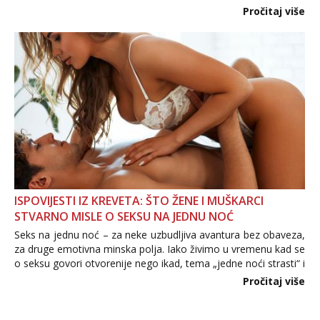
Važno je izbjeći prebrzo otkrivanje osobnih ili intimnih
Pročitaj više
informacija, jer nepoznata osoba još nije zaslužila to
povjerenje. Takođe...
ISPOVIJESTI IZ KREVETA: ŠTO ŽENE I MUŠKARCI
STVARNO MISLE O SEKSU NA JEDNU NOĆ
Seks na jednu noć – za neke uzbudljiva avantura bez obaveza,
za druge emotivna minska polja. Iako živimo u vremenu kad se
o seksu govori otvorenije nego ikad, tema „jedne noći strasti“ i
dalje izaziva burne rasprave. Što zapravo misle žene, a što
Pročitaj više
muškarci? Jesu...