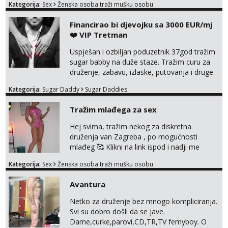
Kategorija:
Sex
Ženska osoba traži mušku osobu
na link ispod i nadji me tamo, cekam te!
Financirao bi djevojku sa 3000 EUR/mj
❤️ VIP Tretman
Uspješan i ozbiljan poduzetnik 37god tražim
sugar babby na duže staze. Tražim curu za
druženje, zabavu, izlaske, putovanja i druge
lijepe stvari na obostranu korist. Ako si
Kategorija:
Sugar Daddy
Sugar Daddies
otvorena, komunikativna, zgodna i atraktivna
javi se na moj email:
Tražim mlađega za sex
markodalic37@gmail.com
Hej svima, tražim nekog za diskretna
druženja van Zagreba , po mogućnosti
mlađeg 🥰 Klikni na link ispod i nadji me
tamo, cekam te!
Kategorija:
Sex
Ženska osoba traži mušku osobu
Avantura
Netko za druženje bez mnogo kompliciranja.
Svi su dobro došli da se jave.
Dame,curke,parovi,CD,TR,TV femyboy. O