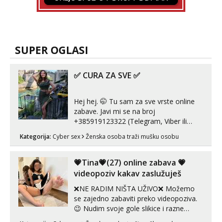
SUPER OGLASI
✅ CURA ZA SVE ✅
Hej hej. 🤭 Tu sam za sve vrste online
zabave. Javi mi se na broj
+385919123322 (Telegram, Viber ili
Whatsapp). 🤙 NE javljaj se na uzivo.
Kategorija:
Cyber sex
Ženska osoba traži mušku osobu
Hvala.
💗Tina💗(27) online zabava 💗
videopoziv kakav zaslužuješ
❌NE RADIM NIŠTA UŽIVO❌ Možemo
se zajedno zabaviti preko videopoziva.
😉 Nudim svoje gole slikice i razne
videouradke. 🤩 Za online zabavu pošalji