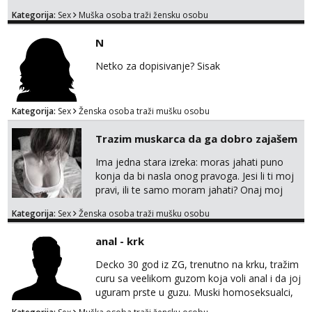
svemu možemo porazgovarati. Prostor
Kategorija:
Sex
Muška osoba traži žensku osobu
nemam ali ako smo za druženje možemo
nešto iskombinirati(auto,najam na dva sata)
N
Netko za dopisivanje? Sisak
Kategorija:
Sex
Ženska osoba traži mušku osobu
Trazim muskarca da ga dobro zajašem
Ima jedna stara izreka: moras jahati puno
konja da bi nasla onog pravoga. Jesi li ti moj
pravi, ili te samo moram jahati? Onaj moj
bivsi je bio samo konj hahahahah Klikni niže
Kategorija:
Sex
Ženska osoba traži mušku osobu
na sexdater link i javi mi se tamo....
anal - krk
Decko 30 god iz ZG, trenutno na krku, tražim
curu sa veelikom guzom koja voli anal i da joj
uguram prste u guzu. Muski homoseksualci,
parovi i transiči odjebite, ne zanimate me. Bilo