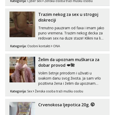
Kategorija:
Cyber sex
Ženska osoba traži mušku osobu
poruku na Whatsapp, Telegram ili Viber.
😎 +385 91 912 3322 Za provjeru moje
autentičnosti možeš me vidjeti na
Trazim nekog za sex u strogoj
videopozivu. 😉 S vama sam vec 5 ...
diskreciji
Trenutno pauziram od faxa i imam jako
puno vremena. Trazim nekog decka za
redovan sex na duze staze! Klikni na link
ispod i nadji me tamo, cekam te!
Kategorija:
Osobni kontakti
ONA
Želim da upoznam muškarca za
dobar provod 💋🌺
Volim šetnje prirodom i uživati u
svakom danu svog života. Ja sam vrlo
pozitivna žena i želim da upoznam
muškarca za dobar provod, naravno
Kategorija:
Sex
Ženska osoba traži mušku osobu
može i nešto više.💋🌺 Klikni na link
ispod i nadji me tamo, cekam te!
Crvenokosa ljepotica 20g. 🤭