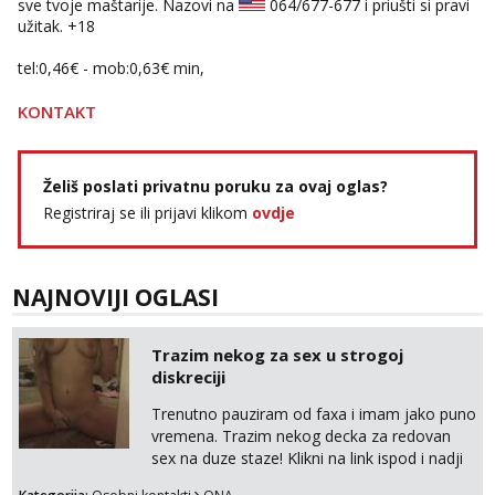
sve tvoje maštarije. Nazovi na
064/677-677
i priušti si pravi
Čekam tvoj poziv!
užitak. +18
Tel:
064/677-677
- Kod: #142
tel:0,93€ - mob:1,12€ min
tel:0,46€ - mob:0,63€ min,
KONTAKT
Želiš poslati privatnu poruku za ovaj oglas?
Registriraj se ili prijavi klikom
ovdje
NAJNOVIJI OGLASI
Trazim nekog za sex u strogoj
diskreciji
Trenutno pauziram od faxa i imam jako puno
vremena. Trazim nekog decka za redovan
sex na duze staze! Klikni na link ispod i nadji
me tamo, cekam te!