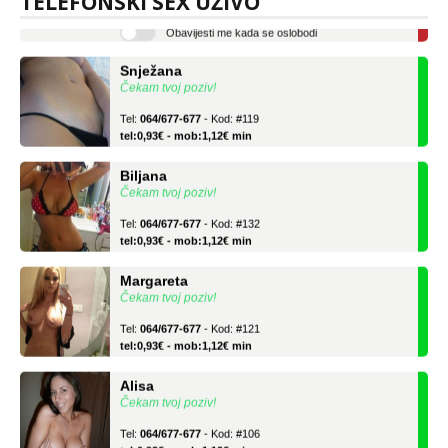
TELEFONSKI SEX UŽIVO
Obavijesti me kada se oslobodi
Snježana
Čekam tvoj poziv!
Tel:
064/677-677
- Kod: #119
tel:0,93€ - mob:1,12€ min
Biljana
Čekam tvoj poziv!
Tel:
064/677-677
- Kod: #132
tel:0,93€ - mob:1,12€ min
Margareta
Čekam tvoj poziv!
Tel:
064/677-677
- Kod: #121
tel:0,93€ - mob:1,12€ min
Alisa
Čekam tvoj poziv!
Tel:
064/677-677
- Kod: #106
tel:0,93€ - mob:1,12€ min