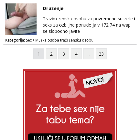
Whatsapp. Samo Varaždin i okolica.
Druzenje
Trazim zensku osobu za povremene susrete i
seks za ozbiljne ponude ja v 172 74 na wap
se slobodno javite
Kategorija:
Sex
Muška osoba traži žensku osobu
1
2
3
4
...
23