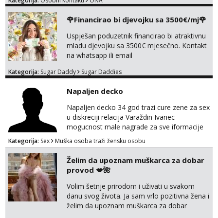
Kategorija:
Osobni kontakti
ONA
🌹Financirao bi djevojku sa 3500€/mj🌹
Uspješan poduzetnik financirao bi atraktivnu
mladu djevojku sa 3500€ mjesečno. Kontakt
na whatsapp ili email
Kategorija:
Sugar Daddy
Sugar Daddies
Napaljen decko
Napaljen decko 34 god trazi cure zene za sex
u diskreciji relacija Varaždin Ivanec
mogucnost male nagrade za sve iformacije
pisite na broj 098819637 pusa
Kategorija:
Sex
Muška osoba traži žensku osobu
Želim da upoznam muškarca za dobar
provod 💋🌺
Volim šetnje prirodom i uživati u svakom
danu svog života. Ja sam vrlo pozitivna žena i
želim da upoznam muškarca za dobar
provod, naravno može i nešto više.💋🌺 Klikni