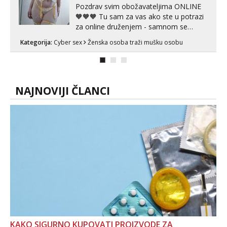
Pozdrav svim obožavateljima ONLINE
🧡🧡🧡 Tu sam za vas ako ste u potrazi
za online druženjem - samnom se
možete zabaviti preko videopoziva, ili
Kategorija:
Cyber sex
Ženska osoba traži mušku osobu
ako vam nisam dovoljna radim i u paru i
trojci s kolegicama, svaka je drugačija
😉 Radim i vruća tipkanja uz slike i hot
line pozive. Za vas sam pripremila ...
NAJNOVIJI ČLANCI
KAKO SIGURNO KUPOVATI PROIZVODE ZA