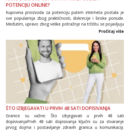
POTENCIJU ONLINE?
Kupovina proizvoda za potenciju putem interneta postala je
sve popularnija zbog praktičnosti, diskrecije i široke ponude.
Međutim, upravo zbog velike potražnje na tržištu se pojavljuju
i brojni krivotvoreni proizvodi, nepouzdane internetske
Pročitaj više
trgovine te proizvodi nepoznatog podrijetla. ...
ŠTO IZBJEGAVATI U PRVIH 48 SATI DOPISIVANJA
Granice su važne: Što izbjegavati u prvih 48 sati
dopisivanjaPrvih 48 sati dopisivanja ključni su za stvaranje
prvog dojma i postavljanje zdravih granica u komunikaciji.