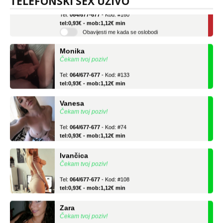
TELEFONSKI SEX UŽIVO
Tel:
064/677-677
- Kod: #160
tel:0,93€ - mob:1,12€ min
Obavijesti me kada se oslobodi
Monika
Čekam tvoj poziv!
Tel:
064/677-677
- Kod: #133
tel:0,93€ - mob:1,12€ min
Vanesa
Čekam tvoj poziv!
Tel:
064/677-677
- Kod: #74
tel:0,93€ - mob:1,12€ min
Ivančica
Čekam tvoj poziv!
Tel:
064/677-677
- Kod: #108
tel:0,93€ - mob:1,12€ min
Zara
Čekam tvoj poziv!
Tel:
064/677-677
- Kod: #123