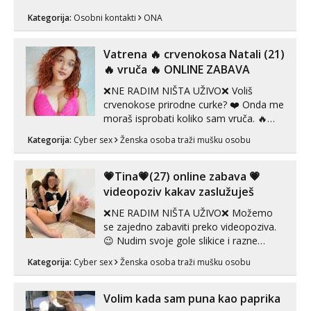
ispod i nadji me tamo, cekam te!
Kategorija:
Osobni kontakti
ONA
Vatrena ‎️‍🔥 crvenokosa Natali (21)
‎️‍🔥 vruča‎ ️‍🔥 ONLINE ZABAVA
❌NE RADIM NIŠTA UŽIVO❌ Voliš
crvenokose prirodne curke? ❤️ Onda me
moraš isprobati koliko sam vruča.‎ ️‍🔥
MLADA vražica koja ima 100%
Kategorija:
Cyber sex
Ženska osoba traži mušku osobu
prorodne grudi, 💦 Misli su mi uvijek
prljave i u svemu vidim samo užitak. 💦
U mojoj raznolikoj ponudi možeš
💗Tina💗(27) online zabava 💗
pranaći nešto po svojoj mjeri. Sexi videa
videopoziv kakav zaslužuješ
s kolegica...
❌NE RADIM NIŠTA UŽIVO❌ Možemo
se zajedno zabaviti preko videopoziva.
😉 Nudim svoje gole slikice i razne
videouradke. 🤩 Za online zabavu pošalji
Kategorija:
Cyber sex
Ženska osoba traži mušku osobu
poruku na Whatsapp, Telegram ili Viber.
😎 +385 91 912 3322 Za provjeru moje
autentičnosti možeš me vidjeti na
Volim kada sam puna kao paprika
videopozivu. 😉 S vama sam vec 5 ...