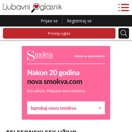
Prijavi se
Registriraj se
Predaj oglas
Kristina
Razgovaram :)
Učiteljica iz predgrađa traži...