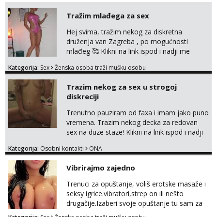
Tražim mlađega za sex
Hej svima, tražim nekog za diskretna
druženja van Zagreba , po mogućnosti
mlađeg 🥰 Klikni na link ispod i nadji me
tamo, cekam te!
Kategorija:
Sex
Ženska osoba traži mušku osobu
Trazim nekog za sex u strogoj
diskreciji
Trenutno pauziram od faxa i imam jako puno
vremena. Trazim nekog decka za redovan
sex na duze staze! Klikni na link ispod i nadji
me tamo, cekam te!
Kategorija:
Osobni kontakti
ONA
Vibrirajmo zajedno
Trenuci za opuštanje, voliš erotske masaže i
seksy igrice.vibratori,strep on ili nešto
drugačije.Izaberi svoje opuštanje tu sam za
tebe.sve info na mob 095/762-8147