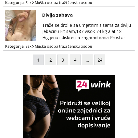
Kategorija:
Sex
Muška osoba traži žensku osobu
Divlja zabava
Traže se drolje sa umjetnim sisama za divlju
jebacinu Fit sam,187 visok 74 kg alat 18
Higijena i diskrecija zagarantirana Prostor
imam na području između Zadra i Šibenika
Kategorija:
Sex
Muška osoba traži žensku osobu
Kontakt watsap 0955406511 bez poziva
1
2
3
4
...
24