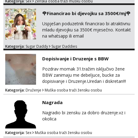
Kategorija:
Sex
Ženska osoba traži mušku osobu
trazim puno samo malo njeznosti i
razumjevanja. volim njezan seks i njezne
🌹Financirao bi djevojku sa 3500€/mj🌹
poljupce po tijelu koji me jako
pale,obozavam kad muskarac preuzme
Uspješan poduzetnik financirao bi atraktivnu
kontrolu . javi se :) Klikni na link ispod i nadji
mladu djevojku sa 3500€ mjesečno. Kontakt
me tamo, cekam te!
na whatsapp ili email
Kategorija:
Sugar Daddy
Sugar Daddies
Dopisivanje i Druzenje s BBW
Pozdrav momak 31.tražim isključivo žene
BBW zanimaju me debeljuce, bucke za
dopisivanje i Druzenje.Uredan i diskretan!!!
Kategorija:
Druženje
Muška osoba traži žensku osobu
Nagrada
Nagradio bi zensku za dobro druzenje.vz i
okolica
Kategorija:
Sex
Muška osoba traži žensku osobu