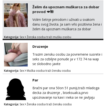
od svakodnevice samnom. Javi se na
Whatsapp. Samo Varaždin i okolica.
Želim da upoznam muškarca za dobar
provod 💋🌺
Volim šetnje prirodom i uživati u svakom
danu svog života. Ja sam vrlo pozitivna žena i
želim da upoznam muškarca za dobar
provod, naravno može i nešto više.💋🌺 Klikni
Kategorija:
Sex
Ženska osoba traži mušku osobu
na link ispod i nadji me tamo, cekam te!
Druzenje
Trazim zensku osobu za povremene susrete i
seks za ozbiljne ponude ja v 172 74 na wap
se slobodno javite
Kategorija:
Sex
Muška osoba traži žensku osobu
Par
Bračni par ona 50on 51 puniji,traži mladoga
decka za druzenje , biseksualca,prvo
upoznavanje na kavi i neka se ne javljaju
stariji od 30 godina
Kategorija:
Sex
Ženska osoba traži žensku osobu