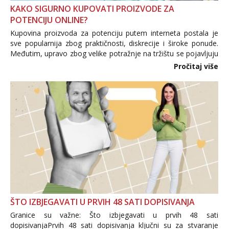
KAKO SIGURNO KUPOVATI PROIZVODE ZA
POTENCIJU ONLINE?
Kupovina proizvoda za potenciju putem interneta postala je
sve popularnija zbog praktičnosti, diskrecije i široke ponude.
Međutim, upravo zbog velike potražnje na tržištu se pojavljuju
i brojni krivotvoreni proizvodi, nepouzdane internetske
Pročitaj više
trgovine te proizvodi nepoznatog podrijetla. ...
ŠTO IZBJEGAVATI U PRVIH 48 SATI DOPISIVANJA
Granice su važne: Što izbjegavati u prvih 48 sati
dopisivanjaPrvih 48 sati dopisivanja ključni su za stvaranje