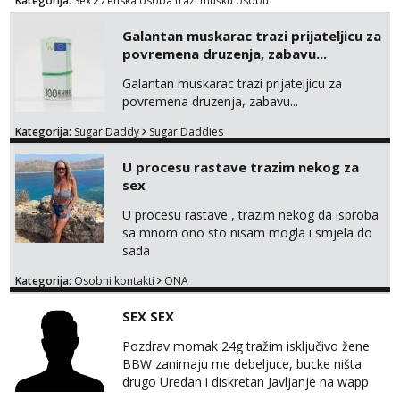
Kategorija:
Sex
Ženska osoba traži mušku osobu
Galantan muskarac trazi prijateljicu za
povremena druzenja, zabavu...
Galantan muskarac trazi prijateljicu za
povremena druzenja, zabavu...
Kategorija:
Sugar Daddy
Sugar Daddies
U procesu rastave trazim nekog za
sex
U procesu rastave , trazim nekog da isproba
sa mnom ono sto nisam mogla i smjela do
sada
Kategorija:
Osobni kontakti
ONA
SEX SEX
Pozdrav momak 24g tražim isključivo žene
BBW zanimaju me debeljuce, bucke ništa
drugo Uredan i diskretan Javljanje na wapp
095 546 9915