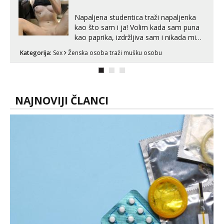
Napaljena studentica traži napaljenka
kao što sam i ja! Volim kada sam puna
kao paprika, izdržljiva sam i nikada mi
nije dosta seksa. Volim grubi seks i više
Kategorija:
Sex
Ženska osoba traži mušku osobu
puta dnevno bilo kad i bilo gdje zato se
javi što prije da me isprobaš Klikni na
link ispod i nadji me tamo, cekam te!
NAJNOVIJI ČLANCI