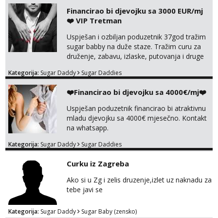
Financirao bi djevojku sa 3000 EUR/mj
❤️ VIP Tretman
Uspješan i ozbiljan poduzetnik 37god tražim
sugar babby na duže staze. Tražim curu za
druženje, zabavu, izlaske, putovanja i druge
lijepe stvari na obostranu korist. Ako si
Kategorija:
Sugar Daddy
Sugar Daddies
otvorena, komunikativna, zgodna i atraktivna
javi se na moj email:
❤️Financirao bi djevojku sa 4000€/mj❤️
markodalic37@gmail.com
Uspješan poduzetnik financirao bi atraktivnu
mladu djevojku sa 4000€ mjesečno. Kontakt
na whatsapp.
Kategorija:
Sugar Daddy
Sugar Daddies
Curku iz Zagreba
Ako si u Zg i zelis druzenje,izlet uz naknadu za
tebe javi se
Kategorija:
Sugar Daddy
Sugar Baby (zensko)