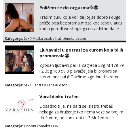
Poližem te do orgazma💦🤑
Tražim curu koja voli da joj se dobro i dugo
poliže pica bez srama,moze kod tebe u autu
kod u prirodi wc shoping centar bitno da je
uzbudljivo i da si full diskretna i napaljena💦
Kategorija:
Sex
Muška osoba traži žensku osobu
jer nisam solo. Zgodan sam i diskretan,sliku
šaljem na wapp telegram..178 78kg.,javi se
Ljubavnici u potrazi za curom koja bi ih
za brz dogovor Kontakt 0958759047
promatrala🤩
Zgodan ljubavni par iz Zagreba 38g M 178 79
i Ž 35g 160 59 3 plava(željela bi probati sa
curom prvi put)!! Tražimo zgodnu diskretnu
curu koja bi nas promatrala dok imamo
Kategorija:
Sex
Par traži žensku osobu
žestok odnos. Može se pridruziti ali i ne
mora.Bitno da uzivamo diskretno anonimno
Varaždinku tražim
bez upoznavanja puno.Sliku mozemo
razmjeniti,ali najbolje uzivo se upoznati. Na
Dosadno ti je, ne da ti se izlaziti, trebaš
goo smo do 15.8 poslije tog mozemo se
nekoga za druženje tko nema veze sa tvojim
druziti,javi se na mail il...
društvom, poslom, obitelji? Možemo se
podružiti i zabaviti na razne načine. Makni se
Kategorija:
Osobni kontakti
ON