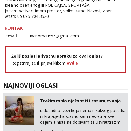
Idealno oženjenog ili POLICAJCA, SPORTAŠA.
Ja sam pasivac, imam prostor, volim kurac. Nazovi, viber ili
whats up 095 704 3520.
KONTAKT
Email
ivanomatic55@gmail.com
Želiš poslati privatnu poruku za ovaj oglas?
Registriraj se ili prijavi klikom
ovdje
NAJNOVIJI OGLASI
Tražim malo nježnosti i razumjevanja
u dosadnoj vezi koja nema nikakvog pocetka
ni kraja,jednostavno sam nesretna. sve
dajem a nista ne dobivam za uzvrat.trazim
muskarca koji ce zadovoljiti moje potrebe,ne