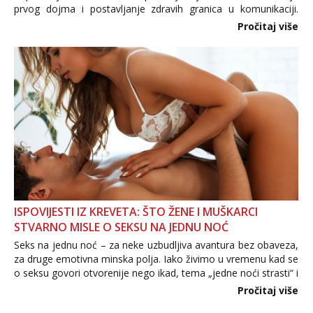
prvog dojma i postavljanje zdravih granica u komunikaciji.
Važno je izbjeći prebrzo otkrivanje osobnih ili intimnih
Pročitaj više
informacija, jer nepoznata osoba još nije zaslužila to
povjerenje. Takođe...
ISPOVIJESTI IZ KREVETA: ŠTO ŽENE I MUŠKARCI
STVARNO MISLE O SEKSU NA JEDNU NOĆ
Seks na jednu noć – za neke uzbudljiva avantura bez obaveza,
za druge emotivna minska polja. Iako živimo u vremenu kad se
o seksu govori otvorenije nego ikad, tema „jedne noći strasti“ i
dalje izaziva burne rasprave. Što zapravo misle žene, a što
Pročitaj više
muškarci? Jesu...