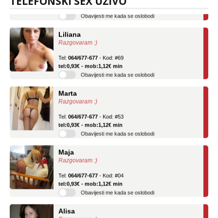
TELEFONSKI SEX UŽIVO
Obavijesti me kada se oslobodi
Liliana
Razgovaram :)
Tel:
064/677-677
- Kod: #69
tel:0,93€ - mob:1,12€ min
Obavijesti me kada se oslobodi
Marta
Razgovaram :)
Tel:
064/677-677
- Kod: #53
tel:0,93€ - mob:1,12€ min
Obavijesti me kada se oslobodi
Maja
Razgovaram :)
Tel:
064/677-677
- Kod: #04
tel:0,93€ - mob:1,12€ min
Obavijesti me kada se oslobodi
Alisa
Razgovaram :)