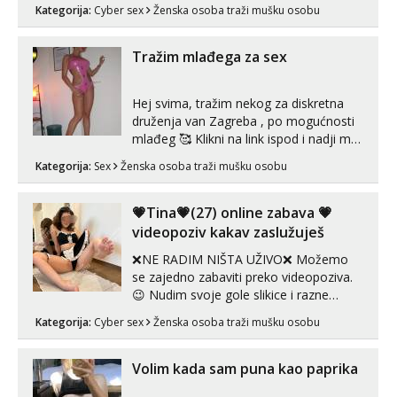
vidio, čista ŠESTICA! A usne? O usnama
Kategorija:
Cyber sex
Ženska osoba traži mušku osobu
bolje da ni ne pričam. Prave pune usne
koje će ti se urezati u pamćenje, jer
vjeruj mi, takve još nisi vidio. Uvijek sam
Tražim mlađega za sex
spremna za ONLOINE zabavu...
Hej svima, tražim nekog za diskretna
druženja van Zagreba , po mogućnosti
mlađeg 🥰 Klikni na link ispod i nadji me
tamo, cekam te!
Kategorija:
Sex
Ženska osoba traži mušku osobu
💗Tina💗(27) online zabava 💗
videopoziv kakav zaslužuješ
❌NE RADIM NIŠTA UŽIVO❌ Možemo
se zajedno zabaviti preko videopoziva.
😉 Nudim svoje gole slikice i razne
videouradke. 🤩 Za online zabavu pošalji
Kategorija:
Cyber sex
Ženska osoba traži mušku osobu
poruku na Whatsapp, Telegram ili Viber.
😎 +385 91 912 3322 Za provjeru moje
autentičnosti možeš me vidjeti na
Volim kada sam puna kao paprika
videopozivu. 😉 S vama sam vec 5 ...