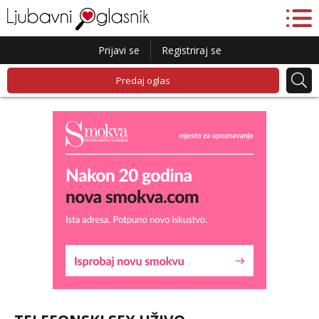
Prijavi se
Registriraj se
Predaj oglas
Lucija
Razgovaram :)
Tel:
064/677-677
- Kod: #136
tel:0,93€ - mob:1,12€ min