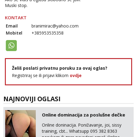
Razgovaram :)
Muski stop.
Tel:
064/677-677
- Kod: #106
KONTAKT
tel:0,93€ - mob:1,12€ min
Obavijesti me kada se oslobodi
Email
branimirac@yahoo.com
Mobitel
+385953535358
Vanesa
Čekam tvoj poziv!
Tel:
064/677-677
- Kod: #74
tel:0,93€ - mob:1,12€ min
Zara
Želiš poslati privatnu poruku za ovaj oglas?
Čekam tvoj poziv!
Registriraj se ili prijavi klikom
ovdje
Tel:
064/677-677
- Kod: #123
tel:0,93€ - mob:1,12€ min
NAJNOVIJI OGLASI
Anđela
Čekam tvoj poziv!
Online dominacija za poslušne dečke
Tel:
064/677-677
- Kod: #142
tel:0,93€ - mob:1,12€ min
Online doninacija. Ponižavanje, joi, sissy
training, cbt... Whatsupp 095 382 8363