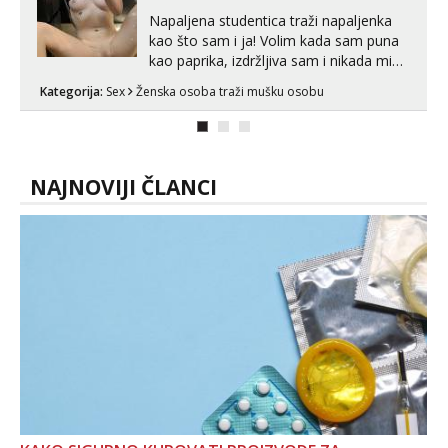
Napaljena studentica traži napaljenka
kao što sam i ja! Volim kada sam puna
kao paprika, izdržljiva sam i nikada mi
nije dosta seksa. Volim grubi seks i više
Kategorija:
Sex
Ženska osoba traži mušku osobu
puta dnevno bilo kad i bilo gdje zato se
javi što prije da me isprobaš Klikni na
link ispod i nadji me tamo, cekam te!
NAJNOVIJI ČLANCI