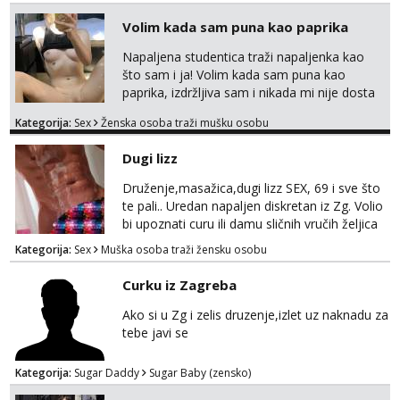
tamo, cekam te!
Volim kada sam puna kao paprika
Napaljena studentica traži napaljenka kao
što sam i ja! Volim kada sam puna kao
paprika, izdržljiva sam i nikada mi nije dosta
seksa. Volim grubi seks i više puta dnevno
Kategorija:
Sex
Ženska osoba traži mušku osobu
bilo kad i bilo gdje zato se javi što prije da
me isprobaš Klikni na link ispod i nadji me
Dugi lizz
tamo, cekam te!
Druženje,masažica,dugi lizz SEX, 69 i sve što
te pali.. Uredan napaljen diskretan iz Zg. Volio
bi upoznati curu ili damu sličnih vručih željica
za zajedničko ugodno i strastveno druženje.
Kategorija:
Sex
Muška osoba traži žensku osobu
Prostor imam, diskr max. A i mobilan 🚗 sam.
Curku iz Zagreba
Ako si u Zg i zelis druzenje,izlet uz naknadu za
tebe javi se
Kategorija:
Sugar Daddy
Sugar Baby (zensko)