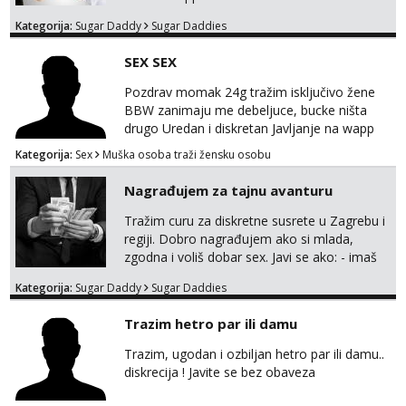
Kategorija:
Sugar Daddy
Sugar Daddies
SEX SEX
Pozdrav momak 24g tražim isključivo žene
BBW zanimaju me debeljuce, bucke ništa
drugo Uredan i diskretan Javljanje na wapp
095 546 9915
Kategorija:
Sex
Muška osoba traži žensku osobu
Nagrađujem za tajnu avanturu
Tražim curu za diskretne susrete u Zagrebu i
regiji. Dobro nagrađujem ako si mlada,
zgodna i voliš dobar sex. Javi se ako: - imaš
do 25 godina - imaš do 65 kg - imaš dugu
Kategorija:
Sugar Daddy
Sugar Daddies
kosu - se dobro ljubiš - si fleksibilna s
vremenom (jer ga nemam previše) i
Trazim hetro par ili damu
dostupna radnim danom (vikendi i noći su za
obitelj) - vodiš brigu o zdravlju i koristiš
Trazim, ugodan i ozbiljan hetro par ili damu..
zaštitu Ne javljajte se: - debele - frajeri i
diskrecija ! Javite se bez obaveza
paro...