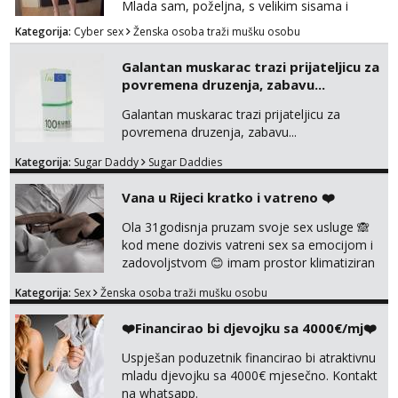
Mlada sam, poželjna, s velikim sisama i
guzom. 😉 Kontakt: Telegram: nebojezuto
Kategorija:
Cyber sex
Ženska osoba traži mušku osobu
Google chat/Gmail smmaprivatni@gmail.com
Galantan muskarac trazi prijateljicu za
povremena druzenja, zabavu...
Galantan muskarac trazi prijateljicu za
povremena druzenja, zabavu...
Kategorija:
Sugar Daddy
Sugar Daddies
Vana u Rijeci kratko i vatreno ❤️
Ola 31godisnja pruzam svoje sex usluge 🙈
kod mene dozivis vatreni sex sa emocijom i
zadovoljstvom 😊 imam prostor klimatiziran
pa nebrini da se oznojiš previse 😆 u cijeni
Kategorija:
Sex
Ženska osoba traži mušku osobu
nudim klasiku sa zastitom pusenje bez
dirkanje i lizanje sexy rublje uvijek imam
❤️Financirao bi djevojku sa 4000€/mj❤️
neradim analno i pitanja ako radim bez odma
ignoriram radim samo sa svojim slikama
Uspješan poduzetnik financirao bi atraktivnu
original ✌️😊ali neki vec me poznaju waccap...
mladu djevojku sa 4000€ mjesečno. Kontakt
na whatsapp.