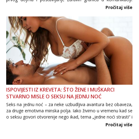
Važno je izbjeći prebrzo otkrivanje osobnih ili intimnih
Pročitaj više
informacija, jer nepoznata osoba još nije zaslužila to
povjerenje. Takođe...
ISPOVIJESTI IZ KREVETA: ŠTO ŽENE I MUŠKARCI
STVARNO MISLE O SEKSU NA JEDNU NOĆ
Seks na jednu noć – za neke uzbudljiva avantura bez obaveza,
za druge emotivna minska polja. Iako živimo u vremenu kad se
o seksu govori otvorenije nego ikad, tema „jedne noći strasti“ i
dalje izaziva burne rasprave. Što zapravo misle žene, a što
Pročitaj više
muškarci? Jesu...