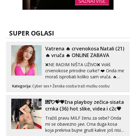
SUPER OGLASI
Vatrena ‎️‍🔥 crvenokosa Natali (21)
‎️‍🔥 vruča‎ ️‍🔥 ONLINE ZABAVA
❌NE RADIM NIŠTA UŽIVO❌ Voliš
crvenokose prirodne curke? ❤️ Onda me
moraš isprobati koliko sam vruča.‎ ️‍🔥
MLADA vražica koja ima 100%
Kategorija:
Cyber sex
Ženska osoba traži mušku osobu
prorodne grudi, 💦 Misli su mi uvijek
prljave i u svemu vidim samo užitak. 💦
U mojoj raznolikoj ponudi možeš
💌💘💝💗Ena playboy zečica-sisata
pranaći nešto po svojoj mjeri. Sexi videa
crnka (36) hot slike, videa i c2c💗
s kolegica...
Tražiš pravu MILF ženu za sebe? Onda
mi se obavezno javi. Crna duga kosa
koja prekriva bujne grudi kakve još nisi