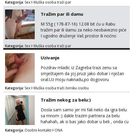
Kategorija:
Sex
Muška osoba traži par
Tražim par ili damu
M 55g ( 178-87-16) 12.08 bit ću u Rabu
tražim par ili damu za neko neobavezno piće
I ugodno druženje Vaš prostor ili noćno
kupanje na osamoj plaži Kontakt
Kategorija:
Sex
Muška osoba traži par
trata.vrh@gmail.com
Uzivanje
Pozdrav mladic iz Zagreba trazi zenu sa
smještajem da joj pruzi jako dobar i nježan
oral.Uz moju naknadu,po dogovoru
.Diskrecija osigurana.
Kategorija:
Sex
Muška osoba traži žensku osobu
Tražim nekog za belu:)
Dosla sam samo jer mi fali neko da igra belu
sa mnom :) dakle trazim partnera za belu
hahahah, ak si bas jako dobar u beli , onda cu
razmislit za dalje Klikni na link ispod i nadji me
Kategorija:
Osobni kontakti
ONA