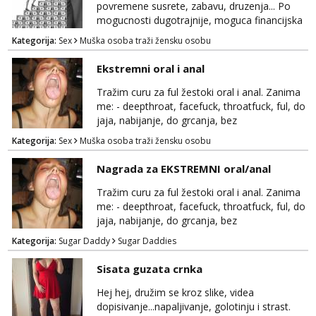
rjesavam apartman/hotel. Odgovara mi cijela
povremene susrete, zabavu, druzenja... Po
kontinentalna...
mogucnosti dugotrajnije, moguca financijska
potpora!
Kategorija:
Sex
Muška osoba traži žensku osobu
Ekstremni oral i anal
Tražim curu za ful žestoki oral i anal. Zanima
me: - deepthroat, facefuck, throatfuck, ful, do
jaja, nabijanje, do grcanja, bez
ograničavanja... - fisting (ili big insertions),
Kategorija:
Sex
Muška osoba traži žensku osobu
gaping, DAP/TAP, prolapse, sirenje... Ako
možeš nešto od toga i spremna si, javi se.
Nagrada za EKSTREMNI oral/anal
Tražim curu za ful žestoki oral i anal. Zanima
me: - deepthroat, facefuck, throatfuck, ful, do
jaja, nabijanje, do grcanja, bez
ograničavanja... - fisting (ili big insertions),
Kategorija:
Sugar Daddy
Sugar Daddies
gaping, DAP/TAP, prolapse, sirenje... Ako
možeš nešto od toga i spremna si, javi se.
Sisata guzata crnka
Nagrada po želji (od 500€ naviše, ovisi o
tome sto možeš)
Hej hej, družim se kroz slike, videa
dopisivanje...napaljivanje, golotinju i strast.