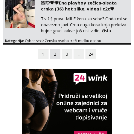
💌💘💝💗Ena playboy zečica-sisata
crnka (36) hot slike, videa i c2c💗
Tražiš pravu MILF ženu za sebe? Onda mi se
obavezno javi. Crna duga kosa koja prekriva
bujne grudi kakve još nisi vidio, čista
ŠESTICA! A usne? O usnama bolje da ni ne
Kategorija:
Cyber sex
Ženska osoba traži mušku osobu
pričam. Prave pune usne koje će ti se urezati
u pamćenje, jer vjeruj mi, takve još nisi vidio.
1
2
3
...
24
Uvijek sam spremna za ONLOINE zabavu.
Volim vruće u porukama uz pokoju fotku.
Radim slikice i videa po tvojoj želji te imam
raznih mater...