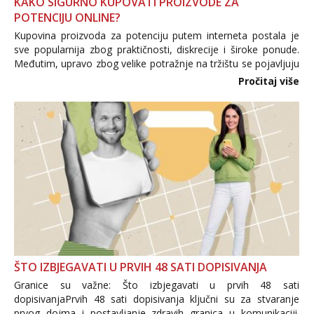
KAKO SIGURNO KUPOVATI PROIZVODE ZA
POTENCIJU ONLINE?
Kupovina proizvoda za potenciju putem interneta postala je
sve popularnija zbog praktičnosti, diskrecije i široke ponude.
Međutim, upravo zbog velike potražnje na tržištu se pojavljuju
i brojni krivotvoreni proizvodi, nepouzdane internetske
Pročitaj više
trgovine te proizvodi nepoznatog podrijetla. ...
ŠTO IZBJEGAVATI U PRVIH 48 SATI DOPISIVANJA
Granice su važne: Što izbjegavati u prvih 48 sati
dopisivanjaPrvih 48 sati dopisivanja ključni su za stvaranje
prvog dojma i postavljanje zdravih granica u komunikaciji.