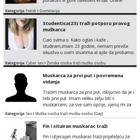
porukom ili gore navedeni email. Online
sesije-40 Mjesečni paket-150. Moguć susret
Kategorija:
Fetish
Dominacija
uživo nakon mjesečnog druženja . Čekam te
poslušni psiću. --Pažnja!⁉️ Mnogi klijenti su mi
Studentica(23) traži potporu pravog
znali reći da im netko šalje moje fotke/videa
muškarca
ili ima slične oglase s mojim slikama. Moj
oglas za dominaciju je isključvo ov...
Ciao svima☺️ Kako oglas i kaže ,
studiram,imam 23 godine, nemam previše
iskustva u ovim stvarima al ajde da probamo.
🤗 Nudim fotkice,videa, dopisivanje može
Kategorija:
Cyber sex
Ženska osoba traži mušku osobu
poslije kada se bolje znamo i videopoziv i
tome slično u zamjenu za mjesečni đeparac.
Muskarca za prvi put i povremena
Idealno ne nešto jednokratno već
vidanja
dogovoreno i na dulje vrijeme. Malo jesam
sramežljiva ali potrudit ću se da budeš
Trazim muskarca za prvi put, iskljucivo da je i
zadovoljan i da imaš nekog za svakodn...
tebi prvi put. Imam veliku zelju biti s
muskarcem, za sve sam opcije, vjeruj mi za
sve…pasiv/aktiv/pusenje/ najlonke…ako bude
Kategorija:
Sex
Muška osoba traži mušku osobu (Gay)
dobro mozemo nastaviti povremena vidanja
uz maksimalnu diskreciju,sto bude u sobi
Fin i situiran muskarac traži
tamo i ostaje. Jace sam grade 180cm 110kg.
Ozenjen, uz dogovor o lokaciji i vremenu ja
Fin i utjecajan muskarac trazi prijateljicu za