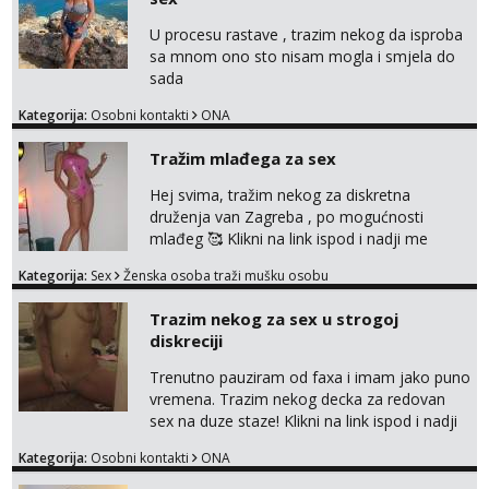
U procesu rastave , trazim nekog da isproba
sa mnom ono sto nisam mogla i smjela do
sada
Kategorija:
Osobni kontakti
ONA
Tražim mlađega za sex
Hej svima, tražim nekog za diskretna
druženja van Zagreba , po mogućnosti
mlađeg 🥰 Klikni na link ispod i nadji me
tamo, cekam te!
Kategorija:
Sex
Ženska osoba traži mušku osobu
Trazim nekog za sex u strogoj
diskreciji
Trenutno pauziram od faxa i imam jako puno
vremena. Trazim nekog decka za redovan
sex na duze staze! Klikni na link ispod i nadji
me tamo, cekam te!
Kategorija:
Osobni kontakti
ONA