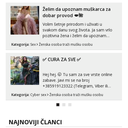
Želim da upoznam muškarca za
dobar provod 💋🌺
Volim šetnje prirodom i uživati u
svakom danu svog života. Ja sam vrlo
pozitivna žena i želim da upoznam
muškarca za dobar provod, naravno
Kategorija:
Sex
Ženska osoba traži mušku osobu
može i nešto više.💋🌺 Klikni na link
ispod i nadji me tamo, cekam te!
✅ CURA ZA SVE ✅
Hej hej. 🤭 Tu sam za sve vrste online
zabave. Javi mi se na broj
+385919123322 (Telegram, Viber ili
Whatsapp). 🤙 NE javljaj se na uzivo.
Kategorija:
Cyber sex
Ženska osoba traži mušku osobu
Hvala.
NAJNOVIJI ČLANCI