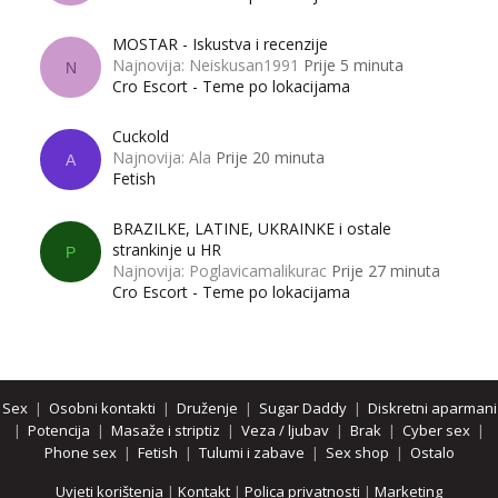
MOSTAR - Iskustva i recenzije
Najnovija: Neiskusan1991
Prije 5 minuta
N
Cro Escort - Teme po lokacijama
Cuckold
Najnovija: Ala
Prije 20 minuta
A
Fetish
BRAZILKE, LATINE, UKRAINKE i ostale
strankinje u HR
P
Najnovija: Poglavicamalikurac
Prije 27 minuta
Cro Escort - Teme po lokacijama
Sex
|
Osobni kontakti
|
Druženje
|
Sugar Daddy
|
Diskretni aparmani
|
Potencija
|
Masaže i striptiz
|
Veza / ljubav
|
Brak
|
Cyber sex
|
Phone sex
|
Fetish
|
Tulumi i zabave
|
Sex shop
|
Ostalo
Uvjeti korištenja
|
Kontakt
|
Polica privatnosti
|
Marketing