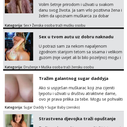
Volim šetnje prirodom i uživati u svakom
danu svog života. Ja sam vrlo pozitivna žena i
želim da upoznam muškarca za dobar
provod, naravno može i nešto više.💋🌺 Klikni
Kategorija:
Sex
Ženska osoba traži mušku osobu
na link ispod i nadji me tamo, cekam te!
Sex u tvom autu uz dobru naknadu
U potrazi sam za nekom napaljenom
zgodnom starijom tetom sa sisama i velikom
guzom (nije uvijet ali bi bilo pozeljno) mogu i
mladje djevojke kojima nije bitan izgled vec
Kategorija:
Druženje
Muška osoba traži žensku osobu
dobra zabava uz naknadu, trazim neku koja
bi dosla po mene da se odemo seksat
Tražim galantnog sugar daddyja
negdje u mrak, prije seksa dobijes odmah na
ruke, molim samo ozbiljne da se javljaju one
Ako si uspješan muškarac koji zna cijeniti
koje se pale na seks po mracnim parkinzima,
ljepotu i uživati u društvu atraktivne dame,
sumarcima itd be...
ovo je prava prilika za tebe. Mogu se pohvaliti
prekrasnim licem, dugom, njegovanom
Kategorija:
Sugar Daddy
Sugar Baby (zensko)
kosom i fit figurom. Moje grudi su broj 4,a
guza je, bez lažne skromnosti, prava top
Strastvena djevojka traži opuštanje
forma. Diskretno i opušteno druženje je moj