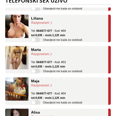
TELEFONSKI SEX UŽIVO
Obavijesti me kada se oslobodi
Liliana
Razgovaram :)
Tel:
064/677-677
- Kod: #69
tel:0,93€ - mob:1,12€ min
Obavijesti me kada se oslobodi
Marta
Razgovaram :)
Tel:
064/677-677
- Kod: #53
tel:0,93€ - mob:1,12€ min
Obavijesti me kada se oslobodi
Maja
Razgovaram :)
Tel:
064/677-677
- Kod: #04
tel:0,93€ - mob:1,12€ min
Obavijesti me kada se oslobodi
Alisa
Razgovaram :)