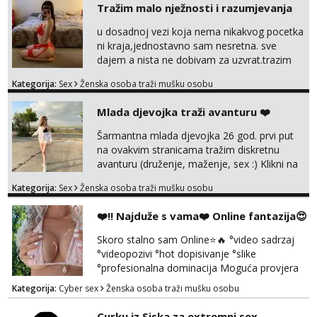
Tražim malo nježnosti i razumjevanja
u dosadnoj vezi koja nema nikakvog pocetka
ni kraja,jednostavno sam nesretna. sve
dajem a nista ne dobivam za uzvrat.trazim
muskarca koji ce zadovoljiti moje potrebe,ne
Kategorija:
Sex
Ženska osoba traži mušku osobu
trazim puno samo malo njeznosti i
razumjevanja. volim njezan seks i njezne
Mlada djevojka traži avanturu ❤️
poljupce po tijelu koji me jako
pale,obozavam kad muskarac preuzme
Šarmantna mlada djevojka 26 god. prvi put
kontrolu . javi se :) Klikni na link ispod i nadji
na ovakvim stranicama tražim diskretnu
me tamo, cekam te!
avanturu (druženje, maženje, sex :) Klikni na
link ispod i nadji me tamo, cekam te!
Kategorija:
Sex
Ženska osoba traži mušku osobu
❤️‼️ Najduže s vama❤️ Online fantazija😍
Skoro stalno sam Online⭐🔥 °video sadrzaj
°videopozivi °hot dopisivanje °slike
°profesionalna dominacija Moguća provjera
videopozivom, no ako se nakon toga ne
Kategorija:
Cyber sex
Ženska osoba traži mušku osobu
javite, vise vam ju ne radim 😉 100% prava i
diskretna. Probaj me jednom, nećeš moći bez
Curku iz Siska za extremni sex