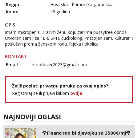
Zara
Regija:
Hrvatska - Primorsko-goranska
Čekam tvoj poziv!
Imam:
43 godina
Tel:
064/677-677
- Kod: #123
tel:0,93€ - mob:1,12€ min
OPIS
Imam mikropenis. Tražim ženu koju zanima pussyfree odnos.
Anđela
Otvoren sam i za FLR, SPH, cuckolding. Pristojan sam, kulturan i
Čekam tvoj poziv!
poslušan prema ženskom rodu. Rijeka i okolica.
Tel:
064/677-677
- Kod: #142
tel:0,93€ - mob:1,12€ min
KONTAKT
Email
rifootlover2023@gmail.com
Želiš poslati privatnu poruku za ovaj oglas?
Registriraj se ili prijavi klikom
ovdje
NAJNOVIJI OGLASI
🌹Financirao bi djevojku sa 3500€/mj🌹