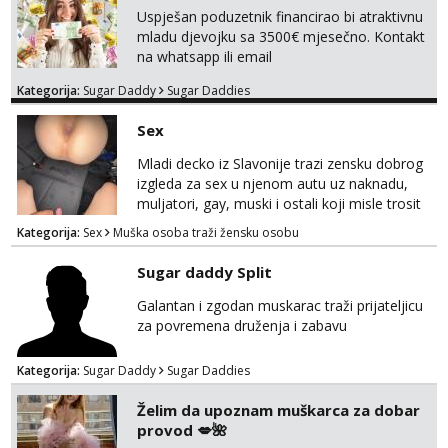
Uspješan poduzetnik financirao bi atraktivnu
mladu djevojku sa 3500€ mjesečno. Kontakt
na whatsapp ili email
Kategorija:
Sugar Daddy
Sugar Daddies
Sex
Mladi decko iz Slavonije trazi zensku dobrog
izgleda za sex u njenom autu uz naknadu,
muljatori, gay, muski i ostali koji misle trosit
vrijeme na pisanje mogu zaobic oglas, ako si
Kategorija:
Sex
Muška osoba traži žensku osobu
slavonije i zainteresirana da te punim negdje
u mraku u tvom autu javi se na whatsapp
Sugar daddy Split
porukom 098 199 1895.
Galantan i zgodan muskarac traži prijateljicu
za povremena druženja i zabavu
Kategorija:
Sugar Daddy
Sugar Daddies
Želim da upoznam muškarca za dobar
provod 💋🌺