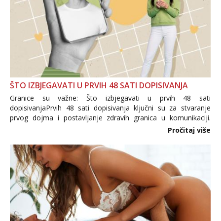
ŠTO IZBJEGAVATI U PRVIH 48 SATI DOPISIVANJA
Granice su važne: Što izbjegavati u prvih 48 sati
dopisivanjaPrvih 48 sati dopisivanja ključni su za stvaranje
prvog dojma i postavljanje zdravih granica u komunikaciji.
Važno je izbjeći prebrzo otkrivanje osobnih ili intimnih
Pročitaj više
informacija, jer nepoznata osoba još nije zaslužila to
povjerenje. Takođe...