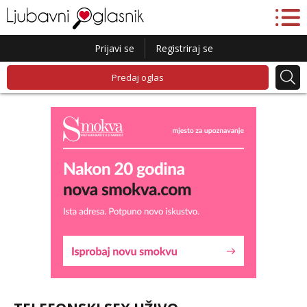
Prijavi se
Registriraj se
Predaj oglas
Lucija
Razgovaram :)
Tel:
064/677-677
- Kod: #136
tel:0,93€ - mob:1,12€ min