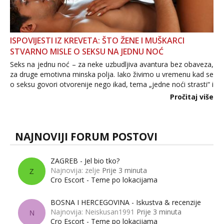
ISPOVIJESTI IZ KREVETA: ŠTO ŽENE I MUŠKARCI
STVARNO MISLE O SEKSU NA JEDNU NOĆ
Seks na jednu noć – za neke uzbudljiva avantura bez obaveza,
za druge emotivna minska polja. Iako živimo u vremenu kad se
o seksu govori otvorenije nego ikad, tema „jedne noći strasti“ i
dalje izaziva burne rasprave. Što zapravo misle žene, a što
Pročitaj više
muškarci? Jesu...
NAJNOVIJI FORUM POSTOVI
ZAGREB - Jel bio tko?
Najnovija: zelje
Prije 3 minuta
Z
Cro Escort - Teme po lokacijama
BOSNA I HERCEGOVINA - Iskustva & recenzije
Najnovija: Neiskusan1991
Prije 3 minuta
N
Cro Escort - Teme po lokacijama