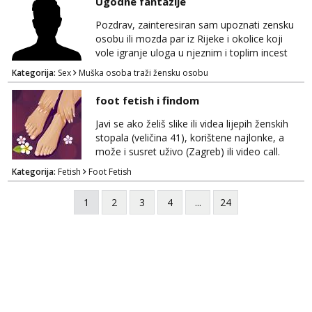
Ugodne fantazije
Pozdrav, zainteresiran sam upoznati zensku
osobu ili mozda par iz Rijeke i okolice koji
vole igranje uloga u njeznim i toplim incest
pricama, izgled nebitan, bitno je da znas sto
Kategorija:
Sex
Muška osoba traži žensku osobu
zelis i da se volis zabavljati. Javitese na mail,
viber, wapp ili zovite. Samo ozbiljni, hvala
foot fetish i findom
Javi se ako želiš slike ili videa lijepih ženskih
stopala (veličina 41), korištene najlonke, a
može i susret uživo (Zagreb) ili video call.
Mlada sam, lijepa i obrazovana te spremna za
Kategorija:
Fetish
Foot Fetish
dogovore i ispunjavanje želja. Molim samo
ozbiljni, spremni na dugoročnu suradnju i koji
1
2
3
4
...
24
mogu adekvatno platiti ono što nudim. :)
Također me zanima i findom Javite se sa
svojim željama i ponudama.