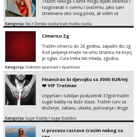
stil, bez dugačkih dopisivanja, putovanja ili
Tražim nekoga s kime mogu dijeliti interese i
javnih pojavljivanja. Što nudim: - atraktivno i
razgovarati o svemu i svačemu. Jako sam
ugo...
strastvena oko svog posla, ali volim se
opustiti i provesti vrijeme s prijateljima.
Kategorija:
Sex
Ženska osoba traži mušku osobu
Voljela bi naci nekoga pa da se nemoram
samo s prijateljima opustati ;) Klikni na link
Cimericu Zg
ispod i nadji me tamo, cekam te!
Tražim cimercu do 26 godina, zapadni dio zg
Kod javljanja imajte na umu stranicu na kojoj
je oglas. Cura treba biti mlada, zgodna,
uredna, bez poroka.
Kategorija:
Diskretni aparmani
Apartmani
Financirao bi djevojku sa 3000 EUR/mj
❤️ VIP Tretman
Uspješan i ozbiljan poduzetnik 37god tražim
sugar babby na duže staze. Tražim curu za
druženje, zabavu, izlaske, putovanja i druge
lijepe stvari na obostranu korist. Ako si
Kategorija:
Sugar Daddy
Sugar Daddies
otvorena, komunikativna, zgodna i atraktivna
javi se na moj email:
U procesu rastave trazim nekog za
markodalic37@gmail.com
sex