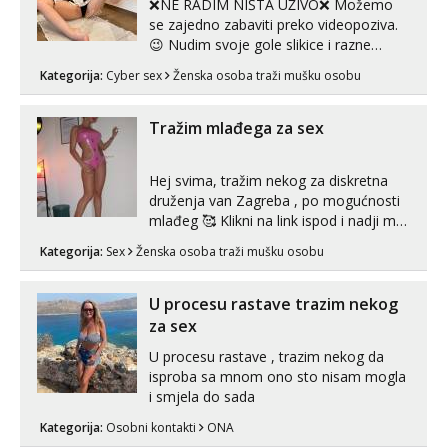
❌NE RADIM NIŠTA UŽIVO❌ Možemo
se zajedno zabaviti preko videopoziva.
😉 Nudim svoje gole slikice i razne
videouradke. 🤩 Za online zabavu pošalji
Kategorija:
Cyber sex
Ženska osoba traži mušku osobu
poruku na Whatsapp, Telegram ili Viber.
😎 +385 91 912 3322 Za provjeru moje
autentičnosti možeš me vidjeti na
Tražim mlađega za sex
videopozivu. 😉 S vama sam vec 5 ...
Hej svima, tražim nekog za diskretna
druženja van Zagreba , po mogućnosti
mlađeg 🥰 Klikni na link ispod i nadji me
tamo, cekam te!
Kategorija:
Sex
Ženska osoba traži mušku osobu
U procesu rastave trazim nekog
za sex
U procesu rastave , trazim nekog da
isproba sa mnom ono sto nisam mogla
i smjela do sada
Kategorija:
Osobni kontakti
ONA