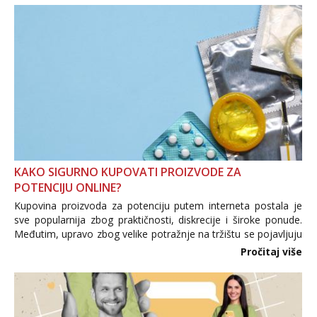
KAKO SIGURNO KUPOVATI PROIZVODE ZA
POTENCIJU ONLINE?
Kupovina proizvoda za potenciju putem interneta postala je
sve popularnija zbog praktičnosti, diskrecije i široke ponude.
Međutim, upravo zbog velike potražnje na tržištu se pojavljuju
i brojni krivotvoreni proizvodi, nepouzdane internetske
Pročitaj više
trgovine te proizvodi nepoznatog podrijetla. ...