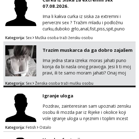
mene 😜😇 Nemojte me pitati za uzivo, jer to
07.08.2026.
ne radim. 0998785600 javljanje isključivo
porukom na WhatsApp🩷
Ima li kakva curka iz siska za extremni i
perverzni sex ? Tražim mladu i podložnu
curku,duboko grlo,anal,fist,piss,spit,puno
pljuvačke,ulja i pissa,volim isto tako masažu
Kategorija:
Sex
Muška osoba traži žensku osobu
prostate,rimyob,extremno full perverzno,bez
tabua,najlonke crne i visoke sexy štikle
Trazim muskarca da ga dobro zajašem
obavezno imati na sebi,za početak s.t.o
nudim za druženje večeras,noć kod
Ima jedna stara izreka: moras jahati puno
mene,javljanje isključivo pozivom
konja da bi nasla onog pravoga. Jesi li ti moj
pravi, ili te samo moram jahati? Onaj moj
bivsi je bio samo konj hahahahah Klikni niže
Kategorija:
Sex
Ženska osoba traži mušku osobu
na sexdater link i javi mi se tamo....
Igranje uloga
Pozdrav, zainteresiran sam upoznati zensku
osobu ili mozda par iz Rijeke i okolice koji
vole igranje uloga u njeznim i toplim incest
pricama, izgled nebitan, bitno je da znas sto
Kategorija:
Fetish
Ostalo
zelis i da se volis zabavljati. Javitese na mail,
viber, wapp ili zovite. Samo ozbiljni, hvala