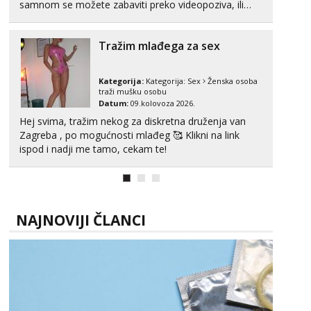
samnom se možete zabaviti preko videopoziva, ili
ako vam nisam dovoljna radim i u paru i trojci s
kolegicama, svaka je drugačija 😉 Radim i vruća
Tražim mlađega za sex
tipkanja uz slike i hot line pozive. Za vas sam
pripremila ...
Kategorija:
Kategorija:
Sex
Ženska osoba
traži mušku osobu
Datum:
09.kolovoza 2026.
Hej svima, tražim nekog za diskretna druženja van
Zagreba , po mogućnosti mlađeg 🥰 Klikni na link
ispod i nadji me tamo, cekam te!
NAJNOVIJI ČLANCI