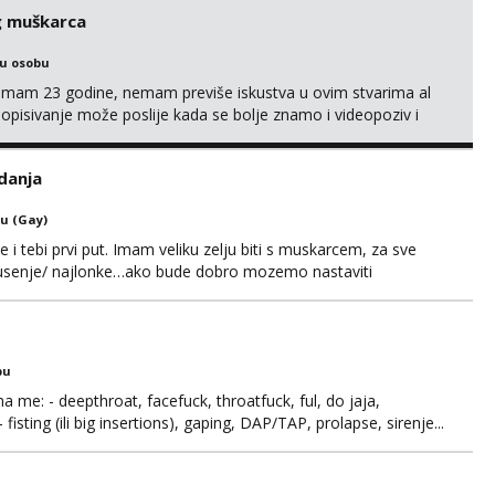
s za dominaciju je isključvo ov...
g muškarca
ku osobu
,imam 23 godine, nemam previše iskustva u ovim stvarima al
opisivanje može poslije kada se bolje znamo i videopoziv i
c. Idealno ne nešto jednokratno već dogovoreno i na dulje
it ću se da budeš zadovoljan i da imaš nekog za svakodn...
danja
u (Gay)
e i tebi prvi put. Imam veliku zelju biti s muskarcem, za sve
/pusenje/ najlonke…ako bude dobro mozemo nastaviti
ju,sto bude u sobi tamo i ostaje. Jace sam grade 180cm
remenu ja rjesavam apartman/hotel. Odgovara mi cijela
bu
ma me: - deepthroat, facefuck, throatfuck, ful, do jaja,
fisting (ili big insertions), gaping, DAP/TAP, prolapse, sirenje...
 se.