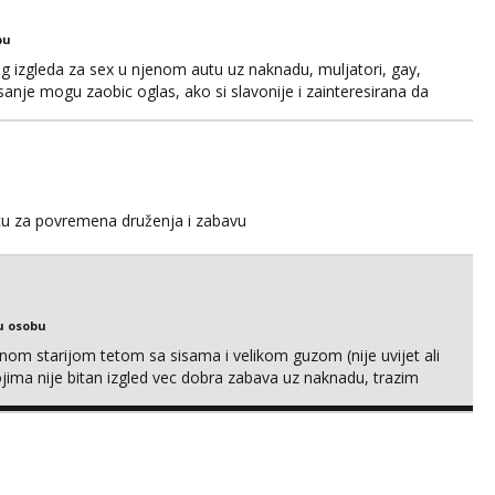
bu
og izgleda za sex u njenom autu uz naknadu, muljatori, gay,
pisanje mogu zaobic oglas, ako si slavonije i zainteresirana da
i se na whatsapp porukom 098 199 1895.
icu za povremena druženja i zabavu
u osobu
m starijom tetom sa sisama i velikom guzom (nije uvijet ali
ojima nije bitan izgled vec dobra zabava uz naknadu, trazim
eksat negdje u mrak, prije seksa dobijes odmah na ruke,
je se pale na seks po mracnim parkinzima, sumarcima itd be...