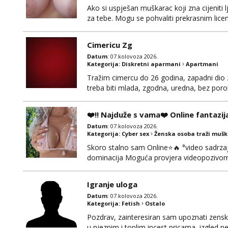
Ako si uspješan muškarac koji zna cijeniti l
za tebe. Mogu se pohvaliti prekrasnim lic
broj 4,a guza je, bez lažne skromnosti, pra
dugačkih dopisivanja, putovanja ili javnih po
Cimericu Zg
Datum
: 07.kolovoza 2026.
Kategorija:
Diskretni aparmani
Apartmani
Tražim cimercu do 26 godina, zapadni dio z
treba biti mlada, zgodna, uredna, bez poro
❤️‼️ Najduže s vama❤️ Online fantazij
Datum
: 07.kolovoza 2026.
Kategorija:
Cyber sex
Ženska osoba traži muš
Skoro stalno sam Online⭐🔥 °video sadrzaj 
dominacija Moguća provjera videopozivom,
100% prava i diskretna. Probaj me jednom
to ne radim. 0998785600 javljanje isklju
Igranje uloga
Datum
: 07.kolovoza 2026.
Kategorija:
Fetish
Ostalo
Pozdrav, zainteresiran sam upoznati zensku 
u njeznim i toplim incest pricama, izgled neb