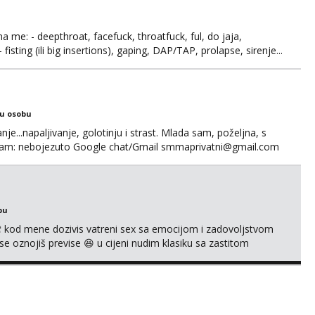
ma me: - deepthroat, facefuck, throatfuck, ful, do jaja,
fisting (ili big insertions), gaping, DAP/TAP, prolapse, sirenje...
 se. Nagrada po želji (od 500€ naviše, ovisi o tome sto
ku osobu
nje...napaljivanje, golotinju i strast. Mlada sam, poželjna, s
egram: nebojezuto Google chat/Gmail smmaprivatni@gmail.com
bu
 kod mene dozivis vatreni sex sa emocijom i zadovoljstvom
se oznojiš previse 😆 u cijeni nudim klasiku sa zastitom
 uvijek imam neradim analno i pitanja ako radim bez odma
ginal ✌️😊ali neki vec me poznaju waccap...