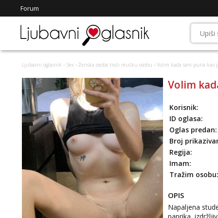
Forum
Ljubavni oglasnik
›
Sex
›
Ženska osoba traži mušku osobu
› Volim kada sam puna kao 
Volim kad
Korisnik:
ID oglasa:
Oglas predan:
Broj prikaziva
Regija:
Imam:
Tražim osobu
OPIS
Napaljena stude
paprika, izdržlj