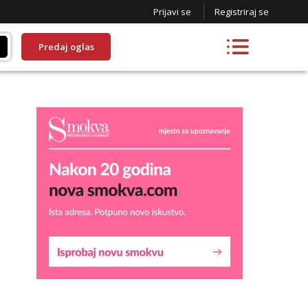
Prijavi se
Registriraj se
Predaj oglas
Daria
Čekam tvoj poziv!