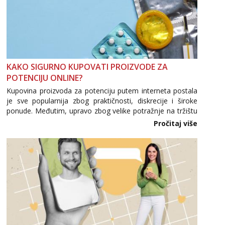
KAKO SIGURNO KUPOVATI PROIZVODE ZA
POTENCIJU ONLINE?
Kupovina proizvoda za potenciju putem interneta postala
je sve popularnija zbog praktičnosti, diskrecije i široke
ponude. Međutim, upravo zbog velike potražnje na tržištu
se pojavljuju i brojni krivotvoreni proizvodi, nepouzdane
Pročitaj više
internetske trgovine te proizvodi nepoznatog podrijetla. ...