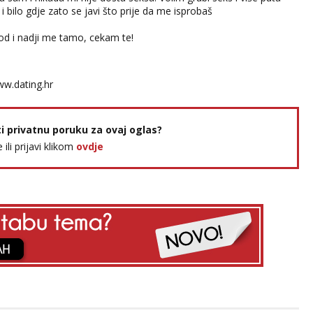
i bilo gdje zato se javi što prije da me isprobaš
spod i nadji me tamo, cekam te!
w.dating.hr
ti privatnu poruku za ovaj oglas?
e ili prijavi klikom
ovdje