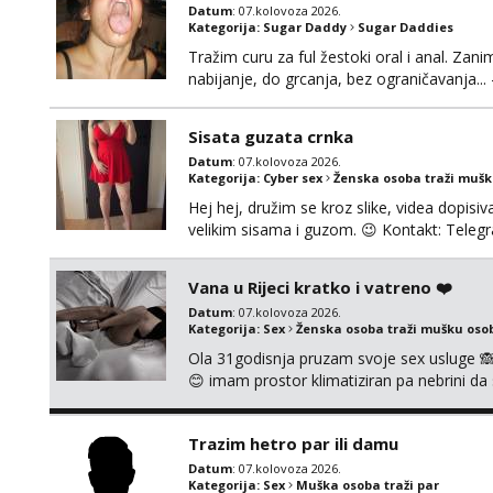
Datum
: 07.kolovoza 2026.
Kategorija:
Sugar Daddy
Sugar Daddies
Tražim curu za ful žestoki oral i anal. Zani
nabijanje, do grcanja, bez ograničavanja... - 
Ako možeš nešto od toga i spremna si, javi
možeš)
Sisata guzata crnka
Datum
: 07.kolovoza 2026.
Kategorija:
Cyber sex
Ženska osoba traži muš
Hej hej, družim se kroz slike, videa dopisiva
velikim sisama i guzom. 😉 Kontakt: Tel
Vana u Rijeci kratko i vatreno ❤️
Datum
: 07.kolovoza 2026.
Kategorija:
Sex
Ženska osoba traži mušku oso
Ola 31godisnja pruzam svoje sex usluge 
😊 imam prostor klimatiziran pa nebrini da 
pusenje bez dirkanje i lizanje sexy rublje
ignoriram radim samo sa svojim slikama ori
Trazim hetro par ili damu
Datum
: 07.kolovoza 2026.
Kategorija:
Sex
Muška osoba traži par