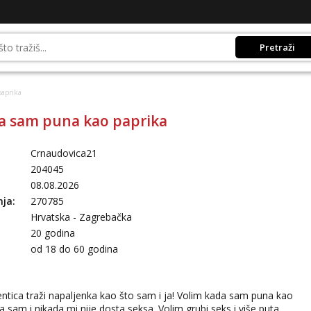
Pretraži
paprika
a sam puna kao paprika
Crnaudovica21
204045
08.08.2026
nja:
270785
Hrvatska - Zagrebačka
20 godina
:
od 18 do 60 godina
ntica traži napaljenka kao što sam i ja! Volim kada sam puna kao
iva sam i nikada mi nije dosta seksa. Volim grubi seks i više puta