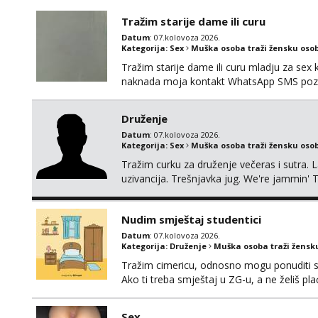
Tražim starije dame ili curu
Datum
: 07.kolovoza 2026.
Kategorija:
Sex
Muška osoba traži žensku oso
Tražim starije dame ili curu mladju za sex
naknada moja kontakt WhatsApp SMS poziv
Druženje
Datum
: 07.kolovoza 2026.
Kategorija:
Sex
Muška osoba traži žensku oso
Tražim curku za druženje večeras i sutra. 
uzivancija. Trešnjavka jug. We're jammin' 
And I hope this jam is gonna last
Nudim smještaj studentici
Datum
: 07.kolovoza 2026.
Kategorija:
Druženje
Muška osoba traži žensk
Tražim cimericu, odnosno mogu ponuditi sm
Ako ti treba smještaj u ZG-u, a ne želiš pla
Sex