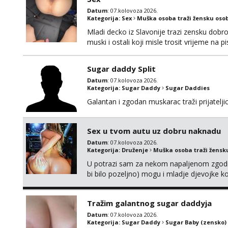
Datum
: 07.kolovoza 2026.
Kategorija:
Sex
Muška osoba traži žensku oso
Mladi decko iz Slavonije trazi zensku dobr
muski i ostali koji misle trosit vrijeme na 
te punim negdje u mraku u tvom autu jav
Sugar daddy Split
Datum
: 07.kolovoza 2026.
Kategorija:
Sugar Daddy
Sugar Daddies
Galantan i zgodan muskarac traži prijatelj
Sex u tvom autu uz dobru naknadu
Datum
: 07.kolovoza 2026.
Kategorija:
Druženje
Muška osoba traži žensk
U potrazi sam za nekom napaljenom zgodno
bi bilo pozeljno) mogu i mladje djevojke k
neku koja bi dosla po mene da se odemo s
molim samo ozbiljne da se javljaju one ko
Tražim galantnog sugar daddyja
Datum
: 07.kolovoza 2026.
Kategorija:
Sugar Daddy
Sugar Baby (zensko)