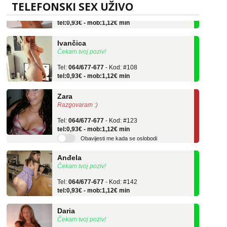
TELEFONSKI SEX UŽIVO
Tel:
064/677-677
- Kod: #75
tel:0,93€ - mob:1,12€ min
Ivančica
Čekam tvoj poziv!
Tel:
064/677-677
- Kod: #108
tel:0,93€ - mob:1,12€ min
Zara
Razgovaram :)
Tel:
064/677-677
- Kod: #123
tel:0,93€ - mob:1,12€ min
Obavijesti me kada se oslobodi
Anđela
Čekam tvoj poziv!
Tel:
064/677-677
- Kod: #142
tel:0,93€ - mob:1,12€ min
Daria
Čekam tvoj poziv!
Tel:
064/677-677
- Kod: #75