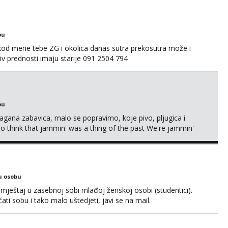
bu
 kod mene tebe ZG i okolica danas sutra prekosutra može i
 prednosti imaju starije 091 2504 794
bu
Lagana zabavica, malo se popravimo, koje pivo, pljugica i
To think that jammin' was a thing of the past We're jammin'
u osobu
ještaj u zasebnoj sobi mlađoj ženskoj osobi (studentici).
ćati sobu i tako malo uštedjeti, javi se na mail.