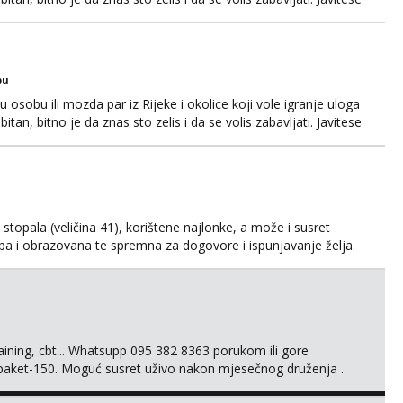
i, hvala
bu
osobu ili mozda par iz Rijeke i okolice koji vole igranje uloga
itan, bitno je da znas sto zelis i da se volis zabavljati. Javitese
i, hvala
kih stopala (veličina 41), korištene najlonke, a može i susret
ijepa i obrazovana te spremna za dogovore i ispunjavanje želja.
suradnju i koji mogu adekvatno platiti ono što nudim. :)
svojim željama i ponudama.
training, cbt... Whatsupp 095 382 8363 porukom ili gore
 paket-150. Moguć susret uživo nakon mjesečnog druženja .
lijenti su mi znali reći da im netko šalje moje fotke/videa ili