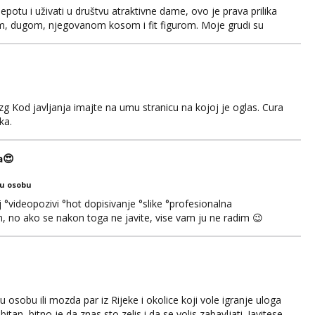
jepotu i uživati u društvu atraktivne dame, ovo je prava prilika
em, dugom, njegovanom kosom i fit figurom. Moje grudi su
va top forma. Diskretno i opušteno druženje je moj stil, bez
javljivanja. Što nudim: - atraktivno i ugo...
g Kod javljanja imajte na umu stranicu na kojoj je oglas. Cura
ka.
a😍
ku osobu
°videopozivi °hot dopisivanje °slike °profesionalna
 no ako se nakon toga ne javite, vise vam ju ne radim 😉
, nećeš moći bez mene 😜😇 Nemojte me pitati za uzivo, jer
čivo porukom na WhatsApp🩷
osobu ili mozda par iz Rijeke i okolice koji vole igranje uloga
itan, bitno je da znas sto zelis i da se volis zabavljati. Javitese