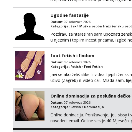
na mail, viber, wapp ili zovite. Samo ozbiljn
Ugodne fantazije
Datum
: 07.kolovoza 2026.
Kategorija:
Sex
Muška osoba traži žensku oso
Pozdrav, zainteresiran sam upoznati zensku 
u njeznim i toplim incest pricama, izgled neb
na mail, viber, wapp ili zovite. Samo ozbiljn
foot fetish i findom
Datum
: 07.kolovoza 2026.
Kategorija:
Fetish
Foot Fetish
Javi se ako želiš slike ili videa lijepih žens
uživo (Zagreb) ili video call. Mlada sam, l
Molim samo ozbiljni, spremni na dugoročnu 
Također me zanima i findom Javite se sa 
Online dominacija za poslušne dečke
Datum
: 07.kolovoza 2026.
Kategorija:
Fetish
Dominacija
Online doninacija. Ponižavanje, joi, sissy 
navedeni email. Online sesije-40 Mjesečni
Čekam te poslušni psiću. --Pažnja!⁉️ Mnogi k