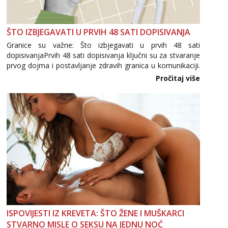
ŠTO IZBJEGAVATI U PRVIH 48 SATI DOPISIVANJA
Granice su važne: Što izbjegavati u prvih 48 sati
dopisivanjaPrvih 48 sati dopisivanja ključni su za stvaranje
prvog dojma i postavljanje zdravih granica u komunikaciji.
Važno je izbjeći prebrzo otkrivanje osobnih ili intimnih
Pročitaj više
informacija, jer nepoznata osoba još nije zaslužila to
povjerenje. Takođe...
ISPOVIJESTI IZ KREVETA: ŠTO ŽENE I MUŠKARCI
STVARNO MISLE O SEKSU NA JEDNU NOĆ