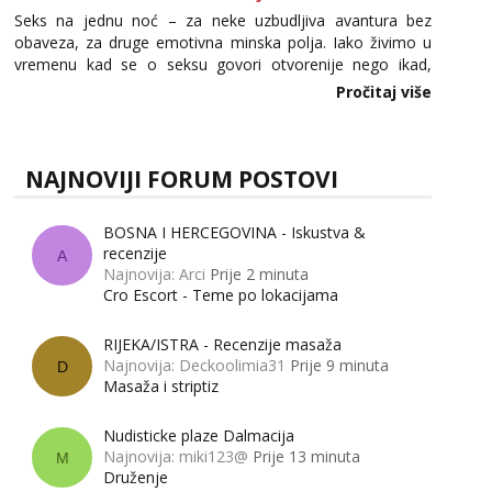
Seks na jednu noć – za neke uzbudljiva avantura bez
obaveza, za druge emotivna minska polja. Iako živimo u
vremenu kad se o seksu govori otvorenije nego ikad,
tema „jedne noći strasti“ i dalje izaziva burne rasprave. Što
Pročitaj više
zapravo misle žene, a što muškarci? Jesu...
NAJNOVIJI FORUM POSTOVI
BOSNA I HERCEGOVINA - Iskustva &
recenzije
A
Najnovija: Arci
Prije 2 minuta
Cro Escort - Teme po lokacijama
RIJEKA/ISTRA - Recenzije masaža
Najnovija: Deckoolimia31
Prije 9 minuta
D
Masaža i striptiz
Nudisticke plaze Dalmacija
Najnovija: miki123@
Prije 13 minuta
M
Druženje