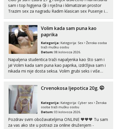
sam i top higijena 😘 i nježna i klimatiziran prostor
Trazim sex za nagradu Radim klasican sex Pusenje i
gutanje sperme Erotsko rublje imam uvijek Lizati me
mozes i ljubiti po tijelu Iskljucivo neradim analni !!! I
Volim kada sam puna kao
neljubim se Wha...
paprika
Kategorija:
Kategorija:
Sex
Ženska osoba
traži mušku osobu
Datum:
08.kolovoza 2026.
Napaljena studentica traži napaljenka kao što sam i
ja! Volim kada sam puna kao paprika, izdržljiva sam i
nikada mi nije dosta seksa. Volim grubi seks i više
puta dnevno bilo kad i bilo gdje zato se javi što prije
da me isprobaš Klikni na link ispod i nadji me tamo,
Crvenokosa ljepotica 20g. 🤭
cekam te!
Kategorija:
Kategorija:
Cyber sex
Ženska
osoba traži mušku osobu
Datum:
03.kolovoza 2026.
Pozdrav svim obožavateljima ONLINE 🧡🧡🧡 Tu sam
za vas ako ste u potrazi za online druženjem -