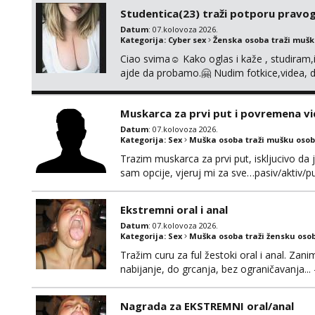
ima slične oglase s mojim slikama. Moj ogla
Studentica(23) traži potporu pravo
Datum
: 07.kolovoza 2026.
Kategorija:
Cyber sex
Ženska osoba traži muš
Ciao svima☺️ Kako oglas i kaže , studiram
ajde da probamo.🤗 Nudim fotkice,videa, d
tome slično u zamjenu za mjesečni đepara
vrijeme. Malo jesam sramežljiva ali potrud
Muskarca za prvi put i povremena vi
Datum
: 07.kolovoza 2026.
Kategorija:
Sex
Muška osoba traži mušku osob
Trazim muskarca za prvi put, iskljucivo da j
sam opcije, vjeruj mi za sve…pasiv/aktiv
povremena vidanja uz maksimalnu diskreci
110kg. Ozenjen, uz dogovor o lokaciji i v
Ekstremni oral i anal
kontinentalna...
Datum
: 07.kolovoza 2026.
Kategorija:
Sex
Muška osoba traži žensku oso
Tražim curu za ful žestoki oral i anal. Zani
nabijanje, do grcanja, bez ograničavanja... - 
Ako možeš nešto od toga i spremna si, javi
Nagrada za EKSTREMNI oral/anal