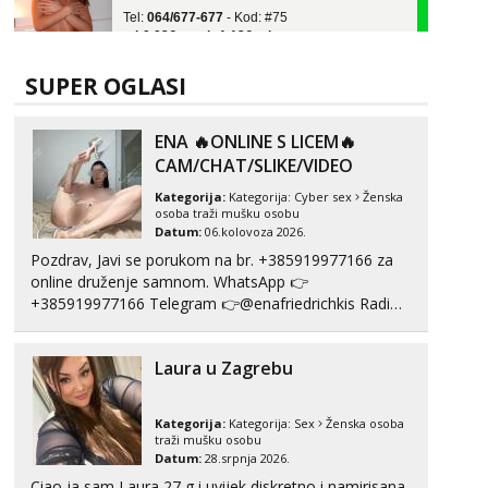
tel:0,93€ - mob:1,12€ min
Ivančica
Čekam tvoj poziv!
SUPER OGLASI
Tel:
064/677-677
- Kod: #108
tel:0,93€ - mob:1,12€ min
ENA 🔥ONLINE S LICEM🔥
CAM/CHAT/SLIKE/VIDEO
Zara
Razgovaram :)
Kategorija:
Kategorija:
Cyber sex
Ženska
osoba traži mušku osobu
Tel:
064/677-677
- Kod: #123
Datum:
06.kolovoza 2026.
tel:0,93€ - mob:1,12€ min
Pozdrav, Javi se porukom na br. +385919977166 za
Obavijesti me kada se oslobodi
online druženje samnom. WhatsApp 👉
+385919977166 Telegram 👉@enafriedrichkis Radim
Anđela
videopozive s licem, solo i s partnerom, kolegicama
Čekam tvoj poziv!
(Tina&Natali), razne kombinacije halteri, haljine,
Tel:
064/677-677
- Kod: #142
Laura u Zagrebu
štikle, samostojeće itd. Nudim svakakva videa seksa,
tel:0,93€ - mob:1,12€ min
puš...
Kategorija:
Kategorija:
Sex
Ženska osoba
traži mušku osobu
Datum:
28.srpnja 2026.
Ciao ja sam Laura 27 g i uvijek diskretno i namirisana