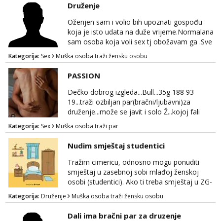
Druženje
Oženjen sam i volio bih upoznati gospođu
koja je isto udata na duže vrijeme.Normalana
sam osoba koja voli sex tj obožavam ga .Sve
ostalo možemo srediti u hodu naravno
Kategorija:
Sex
Muška osoba traži žensku osobu
diskrecija mi je najvažnija.Prostor je moj
.Molim samo normalne osobe bez nekih
PASSION
bonova zahtjeva i traženja novca sa bilo koje
strane.Ajmo uživati i svatko svojim putem
Dečko dobrog izgleda...Bull...35g 188 93
19...traži ozbiljan par(bračni/ljubavni)za
druženje...može se javit i solo Ž...kojoj fali
uzbuđenja i strasti...područje otoka Murtera i
Kategorija:
Sex
Muška osoba traži par
bliža okolica...WhatsApp...Telegram
Nudim smještaj studentici
Tražim cimericu, odnosno mogu ponuditi
smještaj u zasebnoj sobi mlađoj ženskoj
osobi (studentici). Ako ti treba smještaj u ZG-
u, a ne želiš plaćati sobu i tako malo uštedjeti,
Kategorija:
Druženje
Muška osoba traži žensku osobu
javi se na mail.
Dali ima bračni par za druzenje