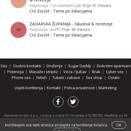
T
Najnovija: TorcidaMertojak
Prije 41 minuta
Cro Escort - Teme po lokacijama
ZADARSKA ŽUPANIJA - Iskustva & recenzije
Najnovija: wolf5
Prije 48 minuta
W
Cro Escort - Teme po lokacijama
Sex
|
Osobni kontakti
|
Druženje
|
Sugar Daddy
|
Diskretni aparmani
|
Potencija
|
Masaže i striptiz
|
Veza / ljubav
|
Brak
|
Cyber sex
|
Phone sex
|
Fetish
|
Tulumi i zabave
|
Sex shop
|
Ostalo
Uvjeti korištenja
|
Kontakt
|
Polica privatnosti
|
Marketing
Maratela mreže d.o.o., Lonjica, Lonjica 33, Hrvatska, 072/700700, Mlađima od 18
godina zabranjeno je pregledavanje stranice i svih njenih dijelova.
Korištenjem ove web stranice pristajete na korištenje kolačića.
OK
Partnerski portali:
osobnikontakti.com
|
hotline.hr
|
ThePornDude.com