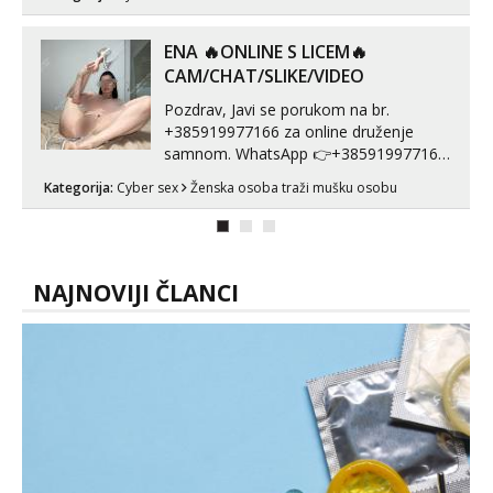
poruku na Whatsapp, Telegram ili Viber.
😎 +385 91 912 3322 Za provjeru moje
autentičnosti možeš me vidjeti na
ENA 🔥ONLINE S LICEM🔥
videopozivu. 😉 S vama sam vec 5 ...
CAM/CHAT/SLIKE/VIDEO
Pozdrav, Javi se porukom na br.
+385919977166 za online druženje
samnom. WhatsApp 👉+385919977166
Telegram 👉@enafriedrichkis Radim
Kategorija:
Cyber sex
Ženska osoba traži mušku osobu
videopozive s licem, solo i s partnerom,
kolegicama (Tina&Natali), razne
kombinacije halteri, haljine, štikle,
samostojeće itd. Nudim svakakva videa
seksa, puš...
NAJNOVIJI ČLANCI