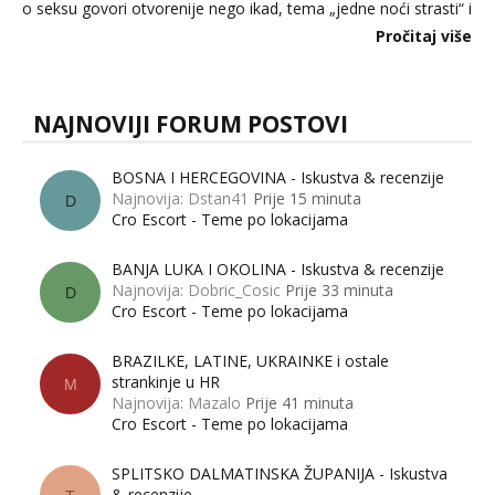
o seksu govori otvorenije nego ikad, tema „jedne noći strasti“ i
dalje izaziva burne rasprave. Što zapravo misle žene, a što
Pročitaj više
muškarci? Jesu...
NAJNOVIJI FORUM POSTOVI
BOSNA I HERCEGOVINA - Iskustva & recenzije
Najnovija: Dstan41
Prije 15 minuta
D
Cro Escort - Teme po lokacijama
BANJA LUKA I OKOLINA - Iskustva & recenzije
Najnovija: Dobric_Cosic
Prije 33 minuta
D
Cro Escort - Teme po lokacijama
BRAZILKE, LATINE, UKRAINKE i ostale
strankinje u HR
M
Najnovija: Mazalo
Prije 41 minuta
Cro Escort - Teme po lokacijama
SPLITSKO DALMATINSKA ŽUPANIJA - Iskustva
& recenzije