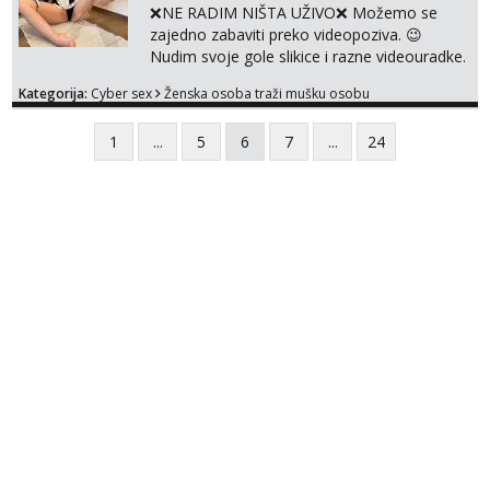
NIŠTA UŽIVO ME NE ZANIMA Čekam te 😘
❌NE RADIM NIŠTA UŽIVO❌ Možemo se
091 912 3322...
zajedno zabaviti preko videopoziva. 😉
Nudim svoje gole slikice i razne videouradke.
🤩 Za online zabavu pošalji poruku na
Kategorija:
Cyber sex
Ženska osoba traži mušku osobu
Whatsapp, Telegram ili Viber. 😎 +385 91 912
3322 Za provjeru moje autentičnosti možeš
1
...
5
6
7
...
24
me vidjeti na videopozivu. 😉 S vama sam
vec 5 godina. Vaša Tina. 💗 ❌NE RADIM
NIŠTA UŽIVO❌ ❌NE RADIM NIŠTA UŽIVO❌
❌NE RADIM NIŠTA UŽIVO❌ ❌NE ...