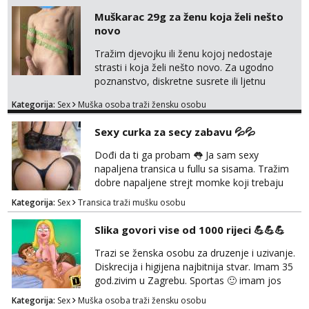
Zara
tvojim umom i financijama. Zanimaju me
Muškarac 29g za ženu koja želi nešto
Čekam tvoj poziv!
isključivo ozbiljni, solventni i poslušni subovi
novo
koji žude za strogim zapovijedima, sissy
Tel:
064/677-677
- Kod: #123
transformacijom (rublje, elegancija) i
Tražim djevojku ili ženu kojoj nedostaje
tel:0,93€ - mob:1,12€ min
potpunim psihološkim treni...
strasti i koja želi nešto novo. Za ugodno
Anđela
poznanstvo, diskretne susrete ili ljetnu
Čekam tvoj poziv!
avanturu. U dobroj sam formi vrlo izdržljiv i
Kategorija:
Sex
Muška osoba traži žensku osobu
uredan. Slobodna ili zauzeta, dobrodošla. Prvi
Tel:
064/677-677
- Kod: #142
kontakt porukom whatsapp, viber ili SMS,
tel:0,93€ - mob:1,12€ min
Sexy curka za secy zabavu 💦💦
kasnije može poziv. Sl. Brod moj prostor
Zagreb i ostatak Hrvatske mobilan !
Dođi da ti ga probam 👅 Ja sam sexy
𝗡𝗮𝗽𝗼𝗺𝗲𝗻𝗮 tražim samo žene...
napaljena transica u fullu sa sisama. Tražim
dobre napaljene strejt momke koji trebaju
diskretno pražnjenje kite. Samo za dobre
Kategorija:
Sex
Transica traži mušku osobu
frajere koji drže do sebe. Imaj neku sliku.
Pozivi i poruke bez slike - nema odgovora.
Slika govori vise od 1000 rijeci 💪💪💪
Pojebi me Poruke WhatsApp: 0998667649
Trazi se ženska osobu za druzenje i uzivanje.
Diskrecija i higijena najbitnija stvar. Imam 35
god.zivim u Zagrebu. Sportas 🙂 imam jos
kondicije 🤣 Za sve informacije i dogovore na
Kategorija:
Sex
Muška osoba traži žensku osobu
mail I molim samo ozbiljne i zainteresirane