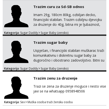
😉!! I molim takoder da se ne javljaju muski!!!
Trazim curu za Sd-SB odnos
Pozdrav
Imam 29g, 180cm 80kg, ozbiljan decko,
financijski stabilan. Trazim ozbiljnu djevojku
za druzenje do 40g, bitna mi je ljubaznost,
kemija, atraktivnost. Molim da mi se
Kategorija:
Sugar Daddy
Sugar Baby (zensko)
predstavis sa opisom i slikom, o nagradi
mozemo preko emaila pricat.
Trazim sugar baby
Uspješan, i financijski stabilan muškarac traži
komunikativnu i diskretnu sugar baby za
dugoročno i obostrano zadovoljstvo. Bitni su
mi kemija, povjerenje, diskrecija i jasan
Kategorija:
Sugar Daddy
Sugar Baby (zensko)
dogovor bez komplikacija. Nagrada
financijska se podrazumjeva. Ako znaš što
Trazim zenu za druzenje
želiš – javi se privatno s kratkim opisom i
fotografijom.
Trazi se zena za druzenje moguce i nesto vise
javi se na whatsapp 0958948506
Kategorija:
Sex
Muška osoba traži žensku osobu