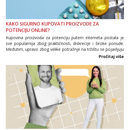
KAKO SIGURNO KUPOVATI PROIZVODE ZA
POTENCIJU ONLINE?
Kupovina proizvoda za potenciju putem interneta postala je
sve popularnija zbog praktičnosti, diskrecije i široke ponude.
Međutim, upravo zbog velike potražnje na tržištu se pojavljuju
i brojni krivotvoreni proizvodi, nepouzdane internetske
Pročitaj više
trgovine te proizvodi nepoznatog podrijetla. ...