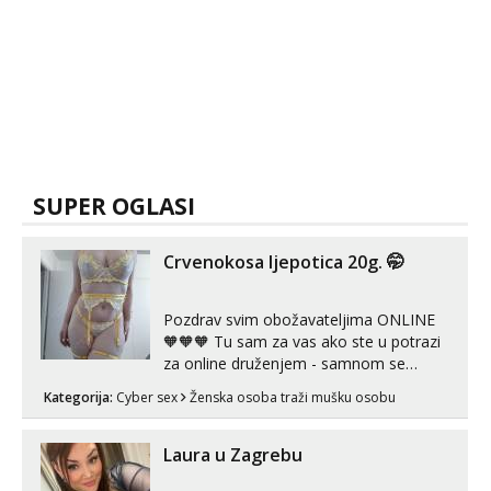
SUPER OGLASI
Crvenokosa ljepotica 20g. 🤭
Pozdrav svim obožavateljima ONLINE
🧡🧡🧡 Tu sam za vas ako ste u potrazi
za online druženjem - samnom se
možete zabaviti preko videopoziva, ili
Kategorija:
Cyber sex
Ženska osoba traži mušku osobu
ako vam nisam dovoljna radim i u paru i
trojci s kolegicama, svaka je drugačija
😉 Radim i vruća tipkanja uz slike i hot
Laura u Zagrebu
line pozive. Za vas sam pripremila ...