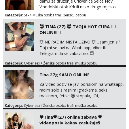
damu za druzenje Crikvenica Selce Novi
Vinodolski otok Krk ili neko drugo mjesto
Kategorija:
Sex
Muška osoba traži žensku osobu
😈 TINA (27) 😈 TVOJA HOT CURA ❤️‍🔥
ONLINE❤️‍🔥
💥 NE RADIM NISTA UŽIVO 💥 Usamljen si?
Daj mi se javi na Whatsapp, Viber ili
Telegram da se zabavimo. 😇
+385919123322 Možemo zajedno na
Kategorija:
Cyber sex
Ženska osoba traži mušku osobu
videopoziv ili se možemo dopisivati uz slanje
sexi slikica. 🤫 Prodajem svoje gole slike,
Tina 27g SAMO ONLINE
videa, gacice i carapice 🤑 🤬 NE RADIM
UŽIVO🤬 🤬 NE RADIM UŽIVO🤬 🤬 NE
Za video poziv se javi porukom na whatsapp,
RADIM UŽIVO🤬 🤬 NE RADIM UŽIVO🤬 🤬
radim solo s raznim igrackama, seks
NE RADIM UŽIVO🤬...
masinom, fetise 😈 stopala, JOI,
dominacija..ili kako god voliš 😉 Slike s licem
Kategorija:
Cyber sex
Ženska osoba traži mušku osobu
u svim kombinacijama❗videa raznih na
biranje❗cam2cam koji još nisi doživio❗vruće
💗Tina💗(27) online zabava 💗
tipkanje❗radim materijal po želji 😈 Radim
videopoziv kakav zaslužuješ
PROVJERU AUTENTIČNOSTI video pozivom