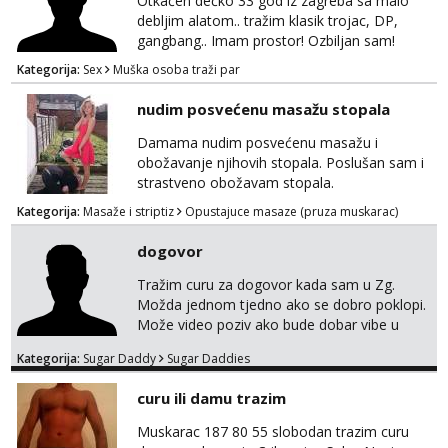
Otkačen dečko 33 god iz zagreba sa malo
debljim alatom.. tražim klasik trojac, DP,
gangbang.. Imam prostor! Ozbiljan sam!
Kondomi i higijena od mene zajamceni :)
Kategorija:
Sex
Muška osoba traži par
Može i normalna dama/cura koja voli
swingati! :) 0924510862
nudim posvećenu masažu stopala
Damama nudim posvećenu masažu i
obožavanje njihovih stopala. Poslušan sam i
strastveno obožavam stopala.
Kategorija:
Masaže i striptiz
Opustajuce masaze (pruza muskarac)
dogovor
Tražim curu za dogovor kada sam u Zg.
Možda jednom tjedno ako se dobro poklopi.
Može video poziv ako bude dobar vibe u
porukama jer me zanimaju samo konkretne
Kategorija:
Sugar Daddy
Sugar Daddies
ponude. Moje preference su duga kosa, do
50ak kg, 165-175cm, oko 25g i da nisi pušač.
curu ili damu trazim
Eventualne iznimke mogu biti zbog dobre
osobnosti i iskrene komunikacije. Tg:
Muskarac 187 80 55 slobodan trazim curu
@m49229