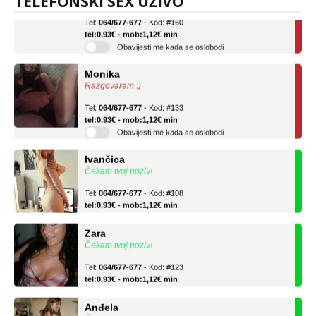
TELEFONSKI SEX UŽIVO
Tel:
064/677-677
- Kod: #160
tel:0,93€ - mob:1,12€ min
Obavijesti me kada se oslobodi
Monika
Razgovaram :)
Tel:
064/677-677
- Kod: #133
tel:0,93€ - mob:1,12€ min
Obavijesti me kada se oslobodi
Ivančica
Čekam tvoj poziv!
Tel:
064/677-677
- Kod: #108
tel:0,93€ - mob:1,12€ min
Zara
Čekam tvoj poziv!
Tel:
064/677-677
- Kod: #123
tel:0,93€ - mob:1,12€ min
Anđela
Čekam tvoj poziv!