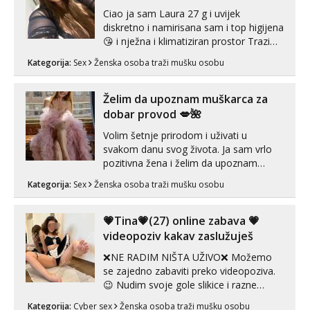
Ciao ja sam Laura 27 g i uvijek
diskretno i namirisana sam i top higijena
😘 i nježna i klimatiziran prostor Trazim
sex za nagradu Radim klasican sex
Kategorija:
Sex
Ženska osoba traži mušku osobu
Pusenje i gutanje sperme Erotsko rublje
imam uvijek Lizati me mozes i ljubiti po
tijelu Iskljucivo neradim analni !!! I
Želim da upoznam muškarca za
neljubim se Wha...
dobar provod 💋🌺
Volim šetnje prirodom i uživati u
svakom danu svog života. Ja sam vrlo
pozitivna žena i želim da upoznam
muškarca za dobar provod, naravno
Kategorija:
Sex
Ženska osoba traži mušku osobu
može i nešto više.💋🌺 Klikni na link
ispod i nadji me tamo, cekam te!
💗Tina💗(27) online zabava 💗
videopoziv kakav zaslužuješ
❌NE RADIM NIŠTA UŽIVO❌ Možemo
se zajedno zabaviti preko videopoziva.
😉 Nudim svoje gole slikice i razne
videouradke. 🤩 Za online zabavu pošalji
Kategorija:
Cyber sex
Ženska osoba traži mušku osobu