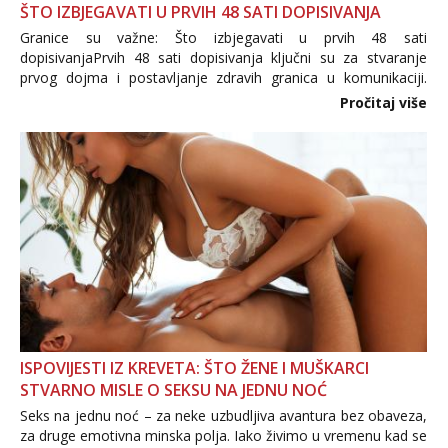
ŠTO IZBJEGAVATI U PRVIH 48 SATI DOPISIVANJA
Granice su važne: Što izbjegavati u prvih 48 sati
dopisivanjaPrvih 48 sati dopisivanja ključni su za stvaranje
prvog dojma i postavljanje zdravih granica u komunikaciji.
Važno je izbjeći prebrzo otkrivanje osobnih ili intimnih
Pročitaj više
informacija, jer nepoznata osoba još nije zaslužila to
povjerenje. Takođe...
ISPOVIJESTI IZ KREVETA: ŠTO ŽENE I MUŠKARCI
STVARNO MISLE O SEKSU NA JEDNU NOĆ
Seks na jednu noć – za neke uzbudljiva avantura bez obaveza,
za druge emotivna minska polja. Iako živimo u vremenu kad se