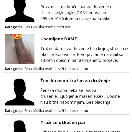
Pozz,dali ima bračni par za druzenje u
diskrecijeji,kc,bj,kz,CK Viber, vacap
0995769196 ili zena uz naknadu slike i
dopisivanje ne zanima me
Kategorija:
Sex
Muška osoba traži par
Usamljene DAME
Tražim dame za druzenje bilo kojeg statusa iz
okolice Koprivnice. Prvo javljanje na mail sa
slikom i opisom pa razmijenimo brojeve.
Muski i bonovi STOP.
Kategorija:
Sex
Muška osoba traži žensku osobu
Ženska osou tražim za druženje
Ženska osoba neka se javi za
druženje...Ljubljenje maženje,sex.. Godine
nisu bitne napominjem. Bez plačanja..
ZAGREB-okolica. Javite se na whatsapp viber
Kategorija:
Sex
Muška osoba traži žensku osobu
sms 0995323582
Traži se otkačen par