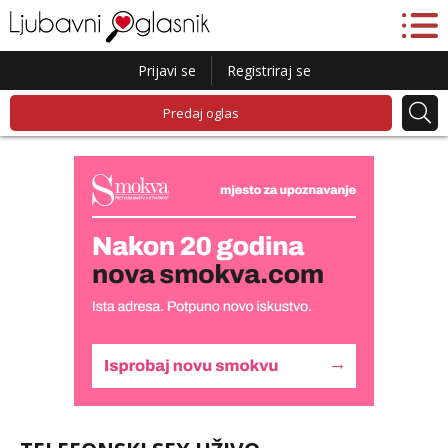
Prijavi se
Registriraj se
Predaj oglas
Kristina
Razgovaram :)
Učiteljica iz predgrađa traži...