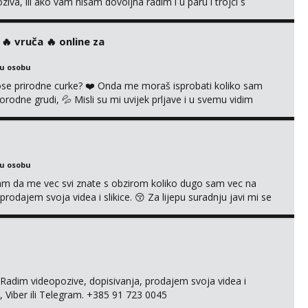
a, ili ako vam nisam dovoljna radim i u paru i trojci s
ruća tipkanja uz slike i hot line pozive. Za vas sam pripremila
kao i razna videa 😈 Volim kinky stvari i dominaciju 🤫 ...
‍🔥 vruča‎ ️‍🔥 online za
ku osobu
 prirodne curke? ❤️ Onda me moraš isprobati koliko sam
orodne grudi, 💦 Misli su mi uvijek prljave i u svemu vidim
možeš pranaći nešto po svojoj mjeri. Sexi videa s
dovodim do ludila. 🍑 Naravno ako ti moja ponuda nije
ku osobu
jam da me vec svi znate s obzirom koliko dugo sam vec na
rodajem svoja videa i slikice. 😚 Za lijepu suradnju javi mi se
 +385 91 723 0045
adim videopozive, dopisivanja, prodajem svoja videa i
, Viber ili Telegram. +385 91 723 0045