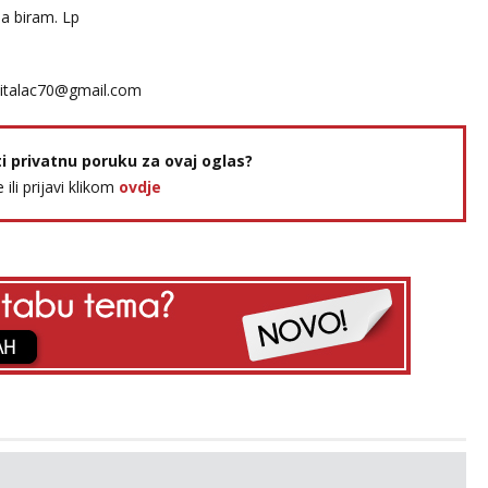
 Ja biram. Lp
italac70@gmail.com
ti privatnu poruku za ovaj oglas?
e ili prijavi klikom
ovdje