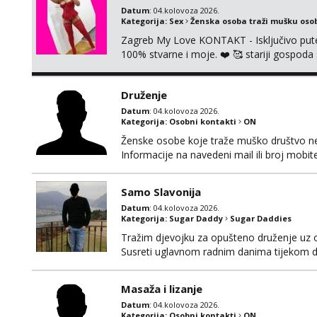
Datum
: 04.kolovoza 2026.
Kategorija:
Sex
Ženska osoba traži mušku oso
Zagreb My Love KONTAKT - Isključivo put
100% stvarne i moje. ❤️ 🥰 stariji gospoda
putem WhatsAppa. ❗️❗️❗️ Samo u mom stanu; či
nalazim se u centru grada. 🚫 NE POZIVI 
Druženje
Datum
: 04.kolovoza 2026.
Kategorija:
Osobni kontakti
ON
Ženske osobe koje traže muško društvo neka
Informacije na navedeni mail ili broj mobite
Samo Slavonija
Datum
: 04.kolovoza 2026.
Kategorija:
Sugar Daddy
Sugar Daddies
Tražim djevojku za opušteno druženje uz 
Susreti uglavnom radnim danima tijekom d
Masaža i lizanje
Datum
: 04.kolovoza 2026.
Kategorija:
Osobni kontakti
ON