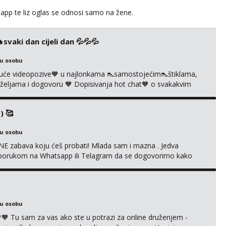
app te liz oglas se odnosi samo na žene.
vaki dan cijeli dan 💦💦💦
ku osobu
uće videopozive🧡 u najlonkama 👠samostojećim👠štiklama,
po željama i dogovoru 🧡 Dopisivanja hot chat🧡 o svakakvim
 solo squirt, razne anal igračke, vibratori, s PARTNEROM, S
 🔞 ❣️Radim već jako dugo, imam iskustva i više načina pla...
) 🥰
ku osobu
E zabava koju ćeš probati! Mlada sam i mazna . Jedva
se porukom na Whatsapp ili Telagram da se dogovorimo kako
i s kolegicom, imam foto i video materijal u kojem se sama
 itd. Radim dopisivanje o seksi temama koje nas uzbuđuju 🤭
ku osobu
 Tu sam za vas ako ste u potrazi za online druženjem -