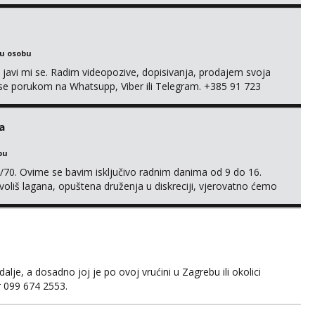
ku osobu
, javi mi se. Radim videopozive, dopisivanja, prodajem svoja
 mi se porukom na Whatsupp, Viber ili Telegram. +385 91 723
a
bu
/70. Ovime se bavim isključivo radnim danima od 9 do 16.
oliš lagana, opuštena druženja u diskreciji, vjerovatno ćemo
također, nisam zainteresirana za one and done susrete. Ako
sa nečime o sebi i tome što voliš seksualno za daljnji d...
je, a dosadno joj je po ovoj vrućini u Zagrebu ili okolici
er 099 674 2553.