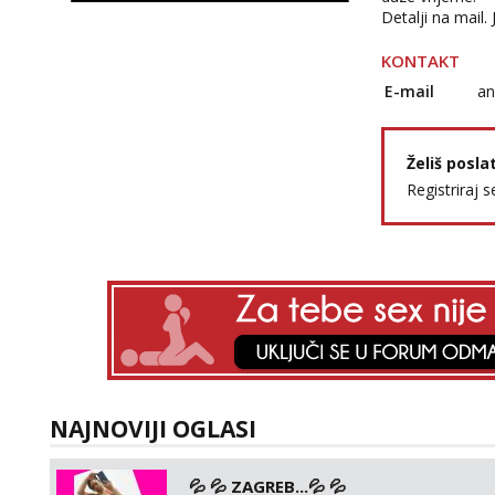
Detalji na mail.
KONTAKT
E-mail
an
Želiš posla
Registriraj s
NAJNOVIJI OGLASI
💦 💦 ZAGREB...💦 💦