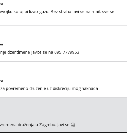
bu
ojku kojoj bi lizao guzu. Bez straha javi se na mail, sve se
bu
rije dzentlmene javite se na 095 7779953
bu
za povremeno druzenje uz diskreciju mog.naknada
ovremena druženja u Zagrebu. Javi se 🤗