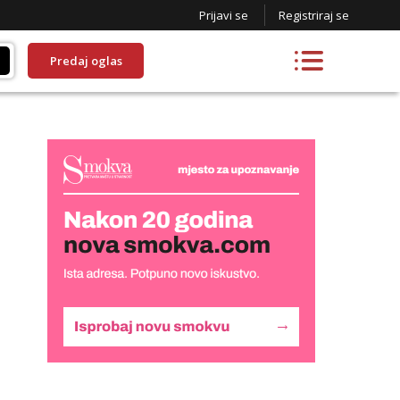
Prijavi se
Registriraj se
Predaj oglas
Liliana
Razgovaram :)