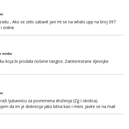
bu
adu , Ako se zelis zabavit javi mi se na whats upp na broj 097
i online
u osobu
jku koja bi prodala nošene tangice. Zainteresirane djevojke
bu
aži ljubavnicu za povremena druženja (Zg I okolica).
em da im je diskrecija jako bitna kao i meni. Javite se na mail