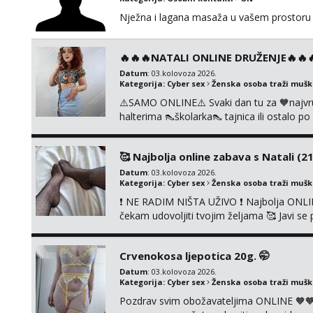
Nježna i lagana masaža u vašem prostoru 
🔥🔥🔥NATALI ONLINE DRUŽENJE🔥🔥🔥s
Datum
: 03.kolovoza 2026.
Kategorija:
Cyber sex
Ženska osoba traži muš
⚠️SAMO ONLINE⚠️ Svaki dan tu za 🧡najvr
halterima 👠školarka👠 tajnica ili ostalo 
fetišima, ulogama i seksi temama 🧡 Videa
KOLEGICAMA lizanje, striptiz, footfetiši itd
🥰 Najbolja online zabava s Natali (21
Datum
: 03.kolovoza 2026.
Kategorija:
Cyber sex
Ženska osoba traži muš
❗ NE RADIM NIŠTA UŽIVO ❗ Najbolja ONLIN
čekam udovoljiti tvojim željama 🥰 Javi 
ćemo se zabaviti. Radim videopozive solo 
diram, s kolegicama, s dečkom, igračkama
Crvenokosa ljepotica 20g. 🤭
Čekam...
Datum
: 03.kolovoza 2026.
Kategorija:
Cyber sex
Ženska osoba traži muš
Pozdrav svim obožavateljima ONLINE 🧡🧡