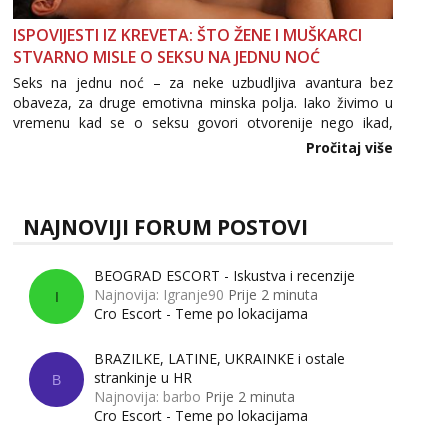
ISPOVIJESTI IZ KREVETA: ŠTO ŽENE I MUŠKARCI
STVARNO MISLE O SEKSU NA JEDNU NOĆ
Seks na jednu noć – za neke uzbudljiva avantura bez
obaveza, za druge emotivna minska polja. Iako živimo u
vremenu kad se o seksu govori otvorenije nego ikad,
tema „jedne noći strasti“ i dalje izaziva burne rasprave. Što
Pročitaj više
zapravo misle žene, a što muškarci? Jesu...
NAJNOVIJI FORUM POSTOVI
BEOGRAD ESCORT - Iskustva i recenzije
Najnovija: Igranje90
Prije 2 minuta
I
Cro Escort - Teme po lokacijama
BRAZILKE, LATINE, UKRAINKE i ostale
strankinje u HR
B
Najnovija: barbo
Prije 2 minuta
Cro Escort - Teme po lokacijama