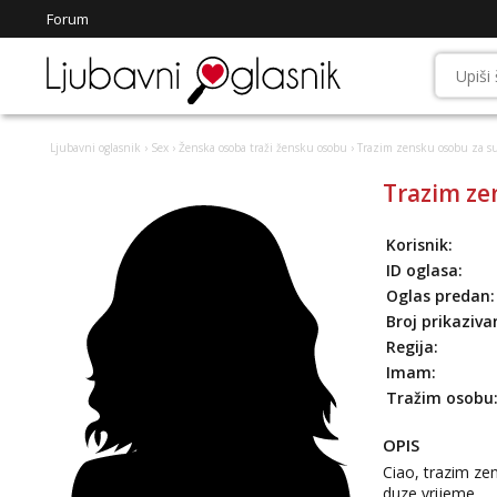
Forum
Ljubavni oglasnik
›
Sex
›
Ženska osoba traži žensku osobu
› Trazim zensku osobu za s
Trazim ze
Korisnik:
ID oglasa:
Oglas predan:
Broj prikaziva
Regija:
Imam:
Tražim osobu
OPIS
Ciao, trazim ze
duze vrijeme.