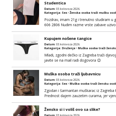
Studentica
Datum
: 03.kolovoza 2026.
Kategorija:
Sex
Ženska osoba traži mušku oso
Pozdrav, imam 21g i trenutno studiram u gr
606 2806 Nudim razme vrste zabave uzivo 
Kupujem nošene tangice
Datum
: 03.kolovoza 2026.
Kategorija:
Druženje
Muška osoba traži žensk
Mladi, zgodni dečko iz Zagreba traži djevo
javite se na mail radi dogovora 😉
Muška osoba traži ljubavnicu
Datum
: 03.kolovoza 2026.
Kategorija:
Sex
Muška osoba traži žensku oso
Zgodan i šarmantan muškarac iz Zagreba tr
Prednost dajem zauzetim curama, jer vjeruj
gdje možemo započeti razgovor... 💋
Žensko si i voliš ovo sa slike?
Datum
: 03.kolovoza 2026.