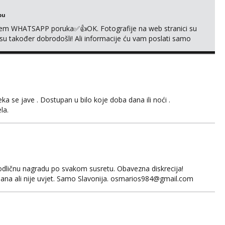
bu
em WHATSAPP poruka✅️👍OK. Fotografije na web stranici su
 su također dobrodošli! Ali informacije ću vam poslati samo
sta kupaonica i ručnici za vas prije ili poslije masaže,
,❌️ NE SEXCAM, ❌️NE SEXCHATTING🚫...
 se jave . Dostupan u bilo koje doba dana ili noći .
la.
odličnu nagradu po svakom susretu. Obavezna diskrecija!
ana ali nije uvjet. Samo Slavonija. osmarios984@gmail.com