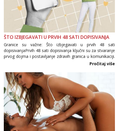
ŠTO IZBJEGAVATI U PRVIH 48 SATI DOPISIVANJA
Granice su važne: Što izbjegavati u prvih 48 sati
dopisivanjaPrvih 48 sati dopisivanja ključni su za stvaranje
prvog dojma i postavljanje zdravih granica u komunikaciji.
Važno je izbjeći prebrzo otkrivanje osobnih ili intimnih
Pročitaj više
informacija, jer nepoznata osoba još nije zaslužila to
povjerenje. Takođe...