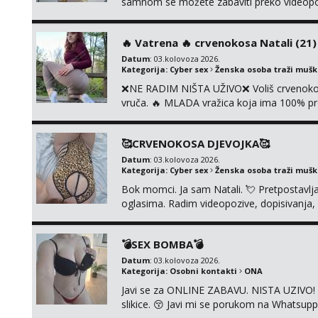
samnom se možete zabaviti preko videopoziv
kolegicama, svaka je drugačija 😉 Radim i v
i slike s licem u raznim kombinacijama isto 
‎️‍🔥 Vatrena ‎️‍🔥 crvenokosa Natali (21) ‎️
Datum
: 03.kolovoza 2026.
Kategorija:
Cyber sex
Ženska osoba traži muš
❌NE RADIM NIŠTA UŽIVO❌ Voliš crvenokose
vruča.‎ ️‍🔥 MLADA vražica koja ima 100% pr
samo užitak. 💦 U mojoj raznolikoj ponudi 
kolegicama, dečkom ili pak ja sama di se 
🥰CRVENOKOSA DJEVOJKA🥰
dovoljna uvije...
Datum
: 03.kolovoza 2026.
Kategorija:
Cyber sex
Ženska osoba traži muš
Bok momci. Ja sam Natali. 💘 Pretpostavl
oglasima. Radim videopozive, dopisivanja, p
porukom na Whatsupp, Viber ili Telegram.
💣SEX BOMBA💣
Datum
: 03.kolovoza 2026.
Kategorija:
Osobni kontakti
ONA
Javi se za ONLINE ZABAVU. NISTA UZIVO! R
slikice. 😚 Javi mi se porukom na Whatsupp