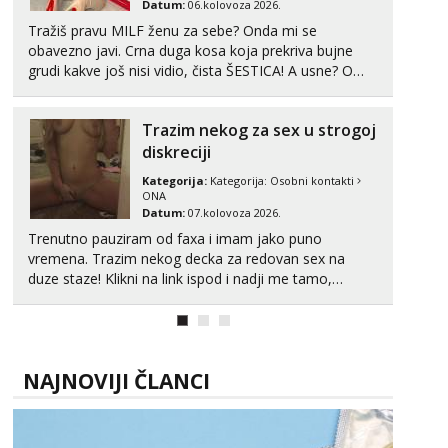
Datum:
06.kolovoza 2026.
Tražiš pravu MILF ženu za sebe? Onda mi se
Snježana
obavezno javi. Crna duga kosa koja prekriva bujne
Čekam tvoj poziv!
grudi kakve još nisi vidio, čista ŠESTICA! A usne? O
Tel:
064/677-677
- Kod: #119
usnama bolje da ni ne pričam. Prave pune usne koje
tel:0,93€ - mob:1,12€ min
će ti se urezati u pamćenje, jer vjeruj mi, takve još
Trazim nekog za sex u strogoj
nisi vidio. Uvijek sam spremna za ONLOINE zabavu...
Biljana
diskreciji
Čekam tvoj poziv!
Kategorija:
Kategorija:
Osobni kontakti
Tel:
064/677-677
- Kod: #132
ONA
tel:0,93€ - mob:1,12€ min
Datum:
07.kolovoza 2026.
Trenutno pauziram od faxa i imam jako puno
Alisa
vremena. Trazim nekog decka za redovan sex na
Razgovaram :)
duze staze! Klikni na link ispod i nadji me tamo,
Tel:
064/677-677
- Kod: #106
cekam te!
tel:0,93€ - mob:1,12€ min
Obavijesti me kada se oslobodi
Žana
NAJNOVIJI ČLANCI
Čekam tvoj poziv!
Tel:
064/677-677
- Kod: #135
tel:0,93€ - mob:1,12€ min