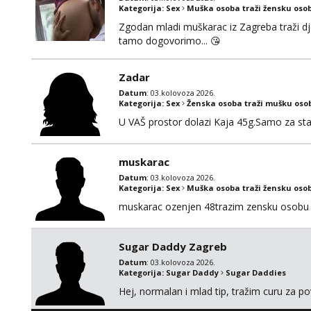
Kategorija:
Sex
Muška osoba traži žensku oso
Zgodan mladi muškarac iz Zagreba traži djev
tamo dogovorimo... 😘
Zadar
Datum
: 03.kolovoza 2026.
Kategorija:
Sex
Ženska osoba traži mušku oso
U VAŠ prostor dolazi Kaja 45g.Samo za sta
muskarac
Datum
: 03.kolovoza 2026.
Kategorija:
Sex
Muška osoba traži žensku oso
muskarac ozenjen 48trazim zensku osobu 
Sugar Daddy Zagreb
Datum
: 03.kolovoza 2026.
Kategorija:
Sugar Daddy
Sugar Daddies
Hej, normalan i mlad tip, tražim curu za p