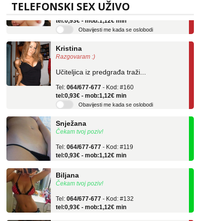
Tel:
064/677-677
- Kod: #69
TELEFONSKI SEX UŽIVO
tel:0,93€ - mob:1,12€ min
Obavijesti me kada se oslobodi
Kristina
Razgovaram :)
Učiteljica iz predgrađa traži...
Tel:
064/677-677
- Kod: #160
tel:0,93€ - mob:1,12€ min
Obavijesti me kada se oslobodi
Snježana
Čekam tvoj poziv!
Tel:
064/677-677
- Kod: #119
tel:0,93€ - mob:1,12€ min
Biljana
Čekam tvoj poziv!
Tel:
064/677-677
- Kod: #132
tel:0,93€ - mob:1,12€ min
Alisa