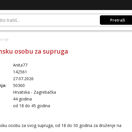
Pretraži
upruga
nsku osobu za supruga
Anita77
142561
27.07.2026
nja:
50360
Hrvatska - Zagrebačka
44 godina
:
od 18 do 45 godina
nsku osobu za svog supruga, od 18 do 50 godina za druženje na