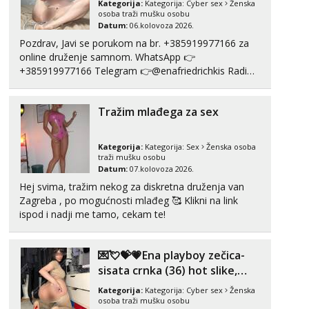
Kategorija:
Kategorija:
Cyber sex
Ženska
Čekam tvoj poziv!
osoba traži mušku osobu
Datum:
06.kolovoza 2026.
Tel:
064/677-677
- Kod: #123
Pozdrav, Javi se porukom na br. +385919977166 za
tel:0,93€ - mob:1,12€ min
online druženje samnom. WhatsApp 👉
+385919977166 Telegram 👉@enafriedrichkis Radim
Anđela
Čekam tvoj poziv!
videopozive s licem, solo i s partnerom, kolegicama
(Tina&Natali), razne kombinacije halteri, haljine,
Tel:
064/677-677
- Kod: #142
Tražim mlađega za sex
štikle, samostojeće itd. Nudim svakakva videa seksa,
tel:0,93€ - mob:1,12€ min
puš...
Liliana
Kategorija:
Kategorija:
Sex
Ženska osoba
Razgovaram :)
traži mušku osobu
Datum:
07.kolovoza 2026.
Tel:
064/677-677
- Kod: #69
Hej svima, tražim nekog za diskretna druženja van
tel:0,93€ - mob:1,12€ min
Zagreba , po mogućnosti mlađeg 🥰 Klikni na link
Obavijesti me kada se oslobodi
ispod i nadji me tamo, cekam te!
Kristina
Razgovaram :)
💌💘💝💗Ena playboy zečica-
Učiteljica iz predgrađa traži...
sisata crnka (36) hot slike,
Tel:
064/677-677
- Kod: #160
videa i c2c💗
Kategorija:
Kategorija:
Cyber sex
Ženska
tel:0,93€ - mob:1,12€ min
osoba traži mušku osobu
Obavijesti me kada se oslobodi