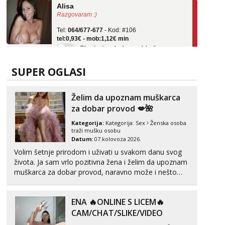
Razgovaram :)
Tel:
064/677-677
- Kod: #106
tel:0,93€ - mob:1,12€ min
Obavijesti me kada se oslobodi
Žana
Čekam tvoj poziv!
SUPER OGLASI
Tel:
064/677-677
- Kod: #135
tel:0,93€ - mob:1,12€ min
Želim da upoznam muškarca
za dobar provod 💋🌺
Lili
Razgovaram :)
Kategorija:
Kategorija:
Sex
Ženska osoba
traži mušku osobu
Tel:
064/677-677
- Kod: #128
Datum:
07.kolovoza 2026.
tel:0,93€ - mob:1,12€ min
Volim šetnje prirodom i uživati u svakom danu svog
Obavijesti me kada se oslobodi
života. Ja sam vrlo pozitivna žena i želim da upoznam
Martina
muškarca za dobar provod, naravno može i nešto
Čekam tvoj poziv!
više.💋🌺 Klikni na link ispod i nadji me tamo, cekam
te!
Tel:
064/677-677
- Kod: #110
ENA 🔥ONLINE S LICEM🔥
tel:0,93€ - mob:1,12€ min
CAM/CHAT/SLIKE/VIDEO
Zara