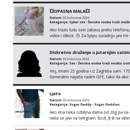
💥OPASNA MALA💥
Datum
: 03.kolovoza 2026.
Kategorija:
Cyber sex
Ženska osoba traži muš
Ako trazis ludu sexi zabavu preko telefona
videa i slikice. 😚 Za lijepu suradnju javi
0045
Diskretno druženje u jutarnjim satim
Datum
: 03.kolovoza 2026.
Kategorija:
Sex
Ženska osoba traži mušku oso
Hej, imam 25 godina i iz Zagreba sam. 175
Generalno najviše radim GFE, tako da ako v
si pasati. Preferiram dugoročna druženja 
se nalaziš u ovome, javi mi se na WhatsApp 
Ljeto
Datum
: 03.kolovoza 2026.
Kategorija:
Sugar Daddy
Sugar Daddies
Ako ima neka ozbiljna dama od 20g pa na dal
neka se javi na telegram: Bozt_8 ili na vib