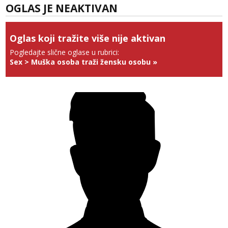
tel:0,93€ - mob:1,12€ min
OGLAS JE NEAKTIVAN
Anđela
Čekam tvoj poziv!
Oglas koji tražite više nije aktivan
Tel:
064/677-677
- Kod: #142
Pogledajte slične oglase u rubrici:
tel:0,93€ - mob:1,12€ min
Sex
>
Muška osoba traži žensku osobu
»