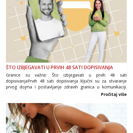
ŠTO IZBJEGAVATI U PRVIH 48 SATI DOPISIVANJA
Granice su važne: Što izbjegavati u prvih 48 sati
dopisivanjaPrvih 48 sati dopisivanja ključni su za stvaranje
prvog dojma i postavljanje zdravih granica u komunikaciji.
Važno je izbjeći prebrzo otkrivanje osobnih ili intimnih
Pročitaj više
informacija, jer nepoznata osoba još nije zaslužila to
povjerenje. Takođe...