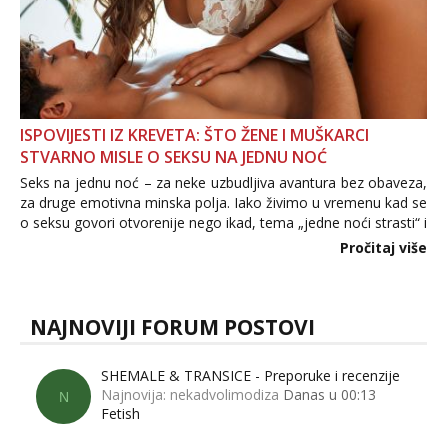
ISPOVIJESTI IZ KREVETA: ŠTO ŽENE I MUŠKARCI
STVARNO MISLE O SEKSU NA JEDNU NOĆ
Seks na jednu noć – za neke uzbudljiva avantura bez obaveza,
za druge emotivna minska polja. Iako živimo u vremenu kad se
o seksu govori otvorenije nego ikad, tema „jedne noći strasti“ i
dalje izaziva burne rasprave. Što zapravo misle žene, a što
Pročitaj više
muškarci? Jesu...
NAJNOVIJI FORUM POSTOVI
SHEMALE & TRANSICE - Preporuke i recenzije
Najnovija: nekadvolimodiza
Danas u 00:13
N
Fetish