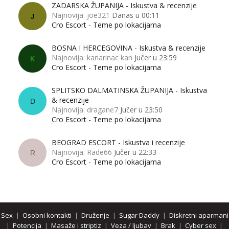
ZADARSKA ŽUPANIJA - Iskustva & recenzije
Najnovija: joe321
Danas u 00:11
J
Cro Escort - Teme po lokacijama
BOSNA I HERCEGOVINA - Iskustva & recenzije
Najnovija: kanarinac kan
Jučer u 23:59
K
Cro Escort - Teme po lokacijama
SPLITSKO DALMATINSKA ŽUPANIJA - Iskustva
& recenzije
D
Najnovija: dragane7
Jučer u 23:50
Cro Escort - Teme po lokacijama
BEOGRAD ESCORT - Iskustva i recenzije
Najnovija: Rade66
Jučer u 22:33
R
Cro Escort - Teme po lokacijama
Sex
|
Osobni kontakti
|
Druženje
|
Sugar Daddy
|
Diskretni aparmani
|
Potencija
|
Masaže i striptiz
|
Veza / ljubav
|
Brak
|
Cyber sex
|