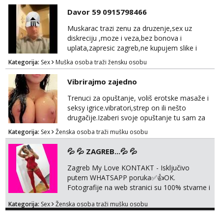
unaprijed (aircash, paysafecard, bonovi) ne
Davor 59 0915798466
dolaze u obzir. Javit se prvo porukom na
whatsapp 0958048882.
Muskarac trazi zenu za druzenje,sex uz
diskreciju ,moze i veza,bez bonova i
uplata,zapresic zagreb,ne kupujem slike i
videa
Kategorija:
Sex
Muška osoba traži žensku osobu
Vibrirajmo zajedno
Trenuci za opuštanje, voliš erotske masaže i
seksy igrice.vibratori,strep on ili nešto
drugačije.Izaberi svoje opuštanje tu sam za
tebe.sve info na mob 095/762-8147
Kategorija:
Sex
Ženska osoba traži mušku osobu
💦 💦 ZAGREB...💦 💦
Zagreb My Love KONTAKT - Isključivo
putem WHATSAPP poruka✅️👍OK.
Fotografije na web stranici su 100% stvarne i
moje. ❤️ 🥰 stariji gospoda su također
Kategorija:
Sex
Ženska osoba traži mušku osobu
dobrodošli! Ali informacije ću vam poslati
samo putem WhatsAppa. ❗️❗️❗️ Samo u mom