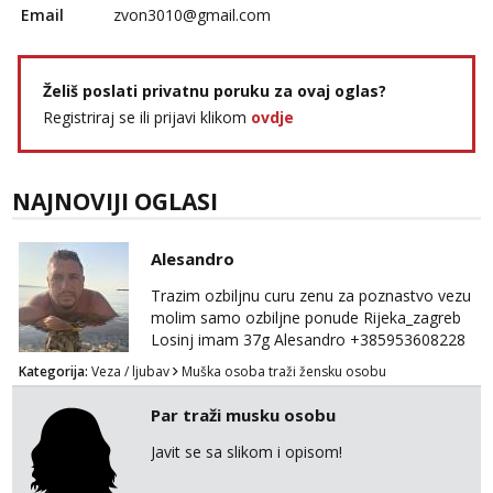
Email
zvon3010@gmail.com
Želiš poslati privatnu poruku za ovaj oglas?
Registriraj se ili prijavi klikom
ovdje
NAJNOVIJI OGLASI
Alesandro
Trazim ozbiljnu curu zenu za poznastvo vezu
molim samo ozbiljne ponude Rijeka_zagreb
Losinj imam 37g Alesandro +385953608228
💪💪
Kategorija:
Veza / ljubav
Muška osoba traži žensku osobu
Par traži musku osobu
Javit se sa slikom i opisom!