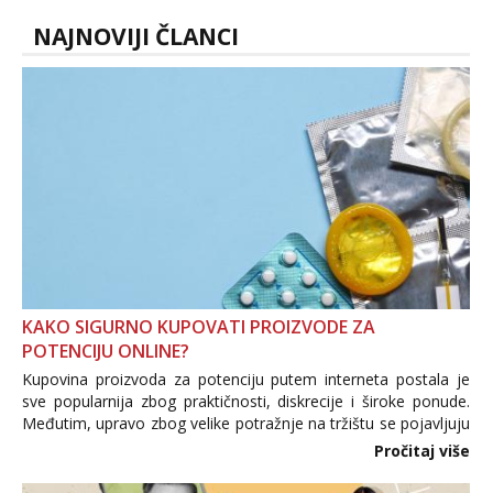
samostojeće itd. Nudim svakakva videa
seksa, puš...
NAJNOVIJI ČLANCI
KAKO SIGURNO KUPOVATI PROIZVODE ZA
POTENCIJU ONLINE?
Kupovina proizvoda za potenciju putem interneta postala je
sve popularnija zbog praktičnosti, diskrecije i široke ponude.
Međutim, upravo zbog velike potražnje na tržištu se pojavljuju
i brojni krivotvoreni proizvodi, nepouzdane internetske
Pročitaj više
trgovine te proizvodi nepoznatog podrijetla. ...