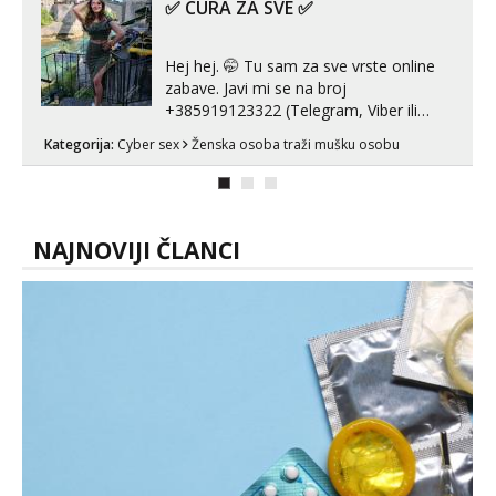
✅ CURA ZA SVE ✅
Hej hej. 🤭 Tu sam za sve vrste online
zabave. Javi mi se na broj
+385919123322 (Telegram, Viber ili
Whatsapp). 🤙 NE javljaj se na uzivo.
Kategorija:
Cyber sex
Ženska osoba traži mušku osobu
Hvala.
NAJNOVIJI ČLANCI