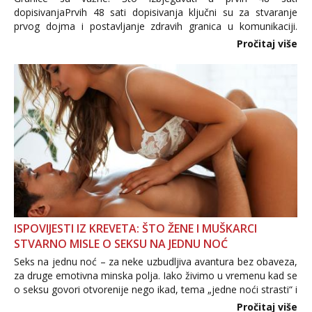
dopisivanjaPrvih 48 sati dopisivanja ključni su za stvaranje
prvog dojma i postavljanje zdravih granica u komunikaciji.
Važno je izbjeći prebrzo otkrivanje osobnih ili intimnih
Pročitaj više
informacija, jer nepoznata osoba još nije zaslužila to
povjerenje. Takođe...
ISPOVIJESTI IZ KREVETA: ŠTO ŽENE I MUŠKARCI
STVARNO MISLE O SEKSU NA JEDNU NOĆ
Seks na jednu noć – za neke uzbudljiva avantura bez obaveza,
za druge emotivna minska polja. Iako živimo u vremenu kad se
o seksu govori otvorenije nego ikad, tema „jedne noći strasti“ i
dalje izaziva burne rasprave. Što zapravo misle žene, a što
Pročitaj više