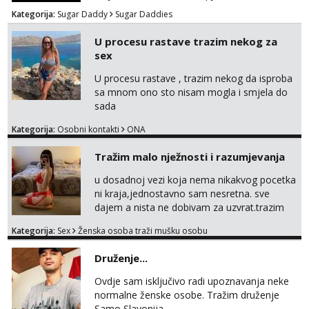
muskarca koji je spreman financijski cijeniti
Kategorija:
Sugar Daddy
Sugar Daddies
tvoje vrijeme i trud. Ako smatras da imas sto
ponuditi, javi se s par rijeci o sebi, tome sto
U procesu rastave trazim nekog za
trazis/ocekujes i fotkama na; Telegram
sex
@GentAnte WA 0955812207
U procesu rastave , trazim nekog da isproba
sa mnom ono sto nisam mogla i smjela do
sada
Kategorija:
Osobni kontakti
ONA
Tražim malo nježnosti i razumjevanja
u dosadnoj vezi koja nema nikakvog pocetka
ni kraja,jednostavno sam nesretna. sve
dajem a nista ne dobivam za uzvrat.trazim
muskarca koji ce zadovoljiti moje potrebe,ne
Kategorija:
Sex
Ženska osoba traži mušku osobu
trazim puno samo malo njeznosti i
razumjevanja. volim njezan seks i njezne
Druženje...
poljupce po tijelu koji me jako
pale,obozavam kad muskarac preuzme
Ovdje sam isključivo radi upoznavanja neke
kontrolu . javi se :) Klikni na link ispod i nadji
normalne ženske osobe. Tražim druženje
me tamo, cekam te!
Samo Slavonija