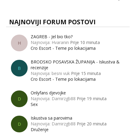
muškarci? Jesu...
NAJNOVIJI FORUM POSTOVI
ZAGREB - Jel bio tko?
Najnovija: Hvaranin
Prije 10 minuta
H
Cro Escort - Teme po lokacijama
BRODSKO POSAVSKA ŽUPANIJA - Iskustva &
recenzije
B
Najnovija: besni vuk
Prije 15 minuta
Cro Escort - Teme po lokacijama
Onlyfans djevojke
Najnovija: Damirzgb88
Prije 19 minuta
D
Sex
Iskustva sa parovima
Najnovija: Damirzgb88
Prije 20 minuta
D
Druženje