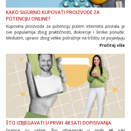
KAKO SIGURNO KUPOVATI PROIZVODE ZA
POTENCIJU ONLINE?
Kupovina proizvoda za potenciju putem interneta postala je
sve popularnija zbog praktičnosti, diskrecije i široke ponude.
Međutim, upravo zbog velike potražnje na tržištu se pojavljuju
i brojni krivotvoreni proizvodi, nepouzdane internetske
Pročitaj više
trgovine te proizvodi nepoznatog podrijetla. ...
ŠTO IZBJEGAVATI U PRVIH 48 SATI DOPISIVANJA
Granice su važne: Što izbjegavati u prvih 48 sati