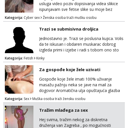
usluga video poziv dopisivanja videa slikice
ispunjavam sve fetise slike su moje bez
neugodnih iznenađenja javiti se na wap:
Kategorija:
Cyber sex
Ženska osoba traži mušku osobu
+385998702942
Trazi se submisivna droljica
Jednostavno je. Trazi se poslusna kujica. Volis
da te iskusan i obdaren muskarac dobrog
izgleda primi i izjebe i radi s tobom ono sto
on zeli raditi. Cura si van okvira,kinky i
Kategorija:
Fetish
Kinky
poslusna. Idealno 25 godina max okvirno 40.
Nikakve umisljene femy ko fol ljepotice me ne
Za gospođe koje žele uzivati
interesiraju. Stop pederima i slicnima. Stop
bonovima i slicne gluposti. Javi se sa slikom i
Gospođe koje žele imati 100% uživanje
ukratko o sebi na: naal_naal@yaho...
masažu pažnju neka se jave na mail za
dogovor Aromatična ulja opuštajuća glazba
Budi moja Kraljica i ispuni si želje za dobro
Kategorija:
Sex
Muška osoba traži žensku osobu
opuštanje Vaš prostor
Tražim mlađega za sex
Hej svima, tražim nekog za diskretna
druženja van Zagreba , po mogućnosti