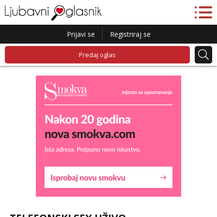
Prijavi se
Registriraj se
Predaj oglas
Liliana
Razgovaram :)
Tel:
064/677-677
- Kod: #69
tel:0,93€ - mob:1,12€ min