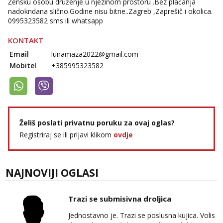
Žensku osobu druženje u njezinom prostoru .Bez plaćanja
nadokndana slično.Godine nisu bitne..Zagreb ,Zaprešič i okolica.
0995323582 sms ili whatsapp
KONTAKT
Email
lunamaza2022@gmail.com
Mobitel
+385995323582
Želiš poslati privatnu poruku za ovaj oglas?
Registriraj se ili prijavi klikom
ovdje
NAJNOVIJI OGLASI
Trazi se submisivna droljica
Jednostavno je. Trazi se poslusna kujica. Volis