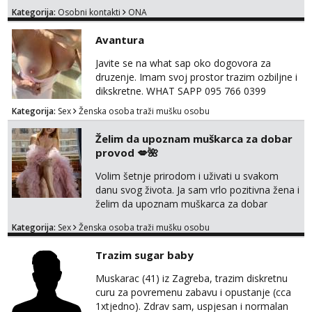
me tamo, cekam te!
Kategorija:
Osobni kontakti
ONA
Avantura
Javite se na what sap oko dogovora za
druzenje. Imam svoj prostor trazim ozbiljne i
dikskretne. WHAT SAPP 095 766 0399
Kategorija:
Sex
Ženska osoba traži mušku osobu
Želim da upoznam muškarca za dobar
provod 💋🌺
Volim šetnje prirodom i uživati u svakom
danu svog života. Ja sam vrlo pozitivna žena i
želim da upoznam muškarca za dobar
provod, naravno može i nešto više.💋🌺 Klikni
Kategorija:
Sex
Ženska osoba traži mušku osobu
na link ispod i nadji me tamo, cekam te!
Trazim sugar baby
Muskarac (41) iz Zagreba, trazim diskretnu
curu za povremenu zabavu i opustanje (cca
1xtjedno). Zdrav sam, uspjesan i normalan