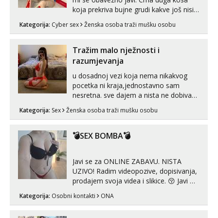
koja prekriva bujne grudi kakve još nisi
vidio, čista ŠESTICA! A usne? O usnama
Kategorija:
Cyber sex
Ženska osoba traži mušku osobu
bolje da ni ne pričam. Prave pune usne
koje će ti se urezati u pamćenje, jer
vjeruj mi, takve još nisi vidio. Uvijek sam
Tražim malo nježnosti i
spremna za ONLOINE zabavu...
razumjevanja
u dosadnoj vezi koja nema nikakvog
pocetka ni kraja,jednostavno sam
nesretna. sve dajem a nista ne dobivam
za uzvrat.trazim muskarca koji ce
Kategorija:
Sex
Ženska osoba traži mušku osobu
zadovoljiti moje potrebe,ne trazim puno
samo malo njeznosti i razumjevanja.
volim njezan seks i njezne poljupce po
💣SEX BOMBA💣
tijelu koji me jako pale,obozavam kad
muskar...
Javi se za ONLINE ZABAVU. NISTA
UZIVO! Radim videopozive, dopisivanja,
prodajem svoja videa i slikice. 😚 Javi mi
se porukom na Whatsupp, Viber ili
Kategorija:
Osobni kontakti
ONA
Telegram. +385 91 723 0045