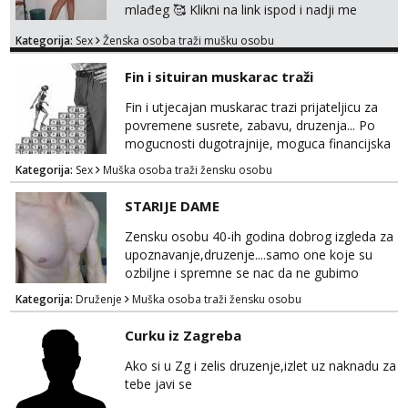
mlađeg 🥰 Klikni na link ispod i nadji me
tamo, cekam te!
Kategorija:
Sex
Ženska osoba traži mušku osobu
Fin i situiran muskarac traži
Fin i utjecajan muskarac trazi prijateljicu za
povremene susrete, zabavu, druzenja... Po
mogucnosti dugotrajnije, moguca financijska
potpora!
Kategorija:
Sex
Muška osoba traži žensku osobu
STARIJE DAME
Zensku osobu 40-ih godina dobrog izgleda za
upoznavanje,druzenje....samo one koje su
ozbiljne i spremne se nac da ne gubimo
vrijeme!
Kategorija:
Druženje
Muška osoba traži žensku osobu
Curku iz Zagreba
Ako si u Zg i zelis druzenje,izlet uz naknadu za
tebe javi se