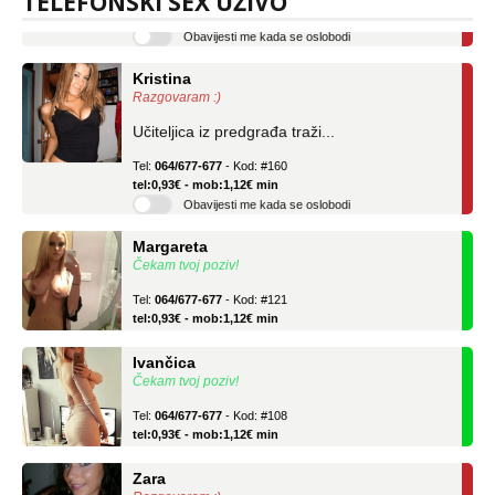
TELEFONSKI SEX UŽIVO
Obavijesti me kada se oslobodi
Kristina
Razgovaram :)
Učiteljica iz predgrađa traži...
Tel:
064/677-677
- Kod: #160
tel:0,93€ - mob:1,12€ min
Obavijesti me kada se oslobodi
Margareta
Čekam tvoj poziv!
Tel:
064/677-677
- Kod: #121
tel:0,93€ - mob:1,12€ min
Ivančica
Čekam tvoj poziv!
Tel:
064/677-677
- Kod: #108
tel:0,93€ - mob:1,12€ min
Zara
Razgovaram :)