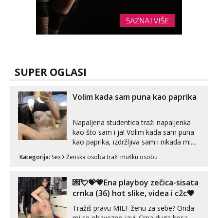
SUPER OGLASI
Volim kada sam puna kao paprika
Napaljena studentica traži napaljenka
kao što sam i ja! Volim kada sam puna
kao paprika, izdržljiva sam i nikada mi
nije dosta seksa. Volim grubi seks i više
Kategorija:
Sex
Ženska osoba traži mušku osobu
puta dnevno bilo kad i bilo gdje zato se
javi što prije da me isprobaš Klikni na
link ispod i nadji me tamo, cekam te!
💌💘💝💗Ena playboy zečica-sisata
crnka (36) hot slike, videa i c2c💗
Tražiš pravu MILF ženu za sebe? Onda
mi se obavezno javi. Crna duga kosa