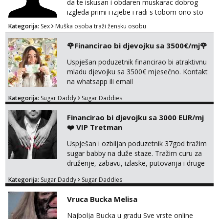
da te iskusan i obdaren muskarac dobrog
izgleda primi i izjebe i radi s tobom ono sto
on zeli raditi. Cura si van okvira,kinky i
Kategorija:
Sex
Muška osoba traži žensku osobu
poslusna. Idealno 25 godina max okvirno 40.
Nikakve umisljene femy ko fol ljepotice me ne
🌹Financirao bi djevojku sa 3500€/mj🌹
interesiraju. Stop pederima i slicnima. Stop
bonovima i slicne gluposti. Javi se sa slikom i
Uspješan poduzetnik financirao bi atraktivnu
ukratko o sebi na: naal_naal@yahoo...
mladu djevojku sa 3500€ mjesečno. Kontakt
na whatsapp ili email
Kategorija:
Sugar Daddy
Sugar Daddies
Financirao bi djevojku sa 3000 EUR/mj
❤️ VIP Tretman
Uspješan i ozbiljan poduzetnik 37god tražim
sugar babby na duže staze. Tražim curu za
druženje, zabavu, izlaske, putovanja i druge
lijepe stvari na obostranu korist. Ako si
Kategorija:
Sugar Daddy
Sugar Daddies
otvorena, komunikativna, zgodna i atraktivna
javi se na moj email:
Vruca Bucka Melisa
markodalic37@gmail.com
Najbolja Bucka u gradu Sve vrste online