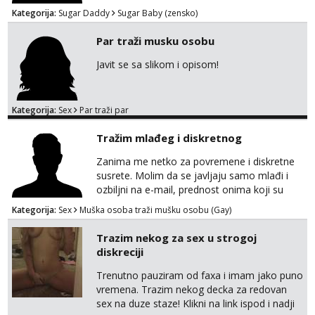
Kategorija:
Sugar Daddy
Sugar Baby (zensko)
Par traži musku osobu
Javit se sa slikom i opisom!
Kategorija:
Sex
Par traži par
Tražim mlađeg i diskretnog
Zanima me netko za povremene i diskretne
susrete. Molim da se javljaju samo mlađi i
ozbiljni na e-mail, prednost onima koji su
vitke građe, iskustvo mi je nebitno. Higijena i
Kategorija:
Sex
Muška osoba traži mušku osobu (Gay)
diskrecija su mi na prvom mjestu,
maksimalno držim do izgleda, sportski sam
Trazim nekog za sex u strogoj
tip.
diskreciji
Trenutno pauziram od faxa i imam jako puno
vremena. Trazim nekog decka za redovan
sex na duze staze! Klikni na link ispod i nadji