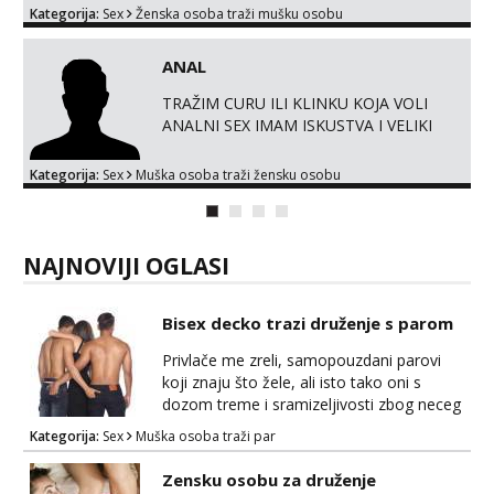
ABONE NI BILO KAKVE DRUGE OBLIKE
Kategorija:
Sex
Ženska osoba traži mušku osobu
PLAĆANJA – 💵 SAMO GOTOVINA!!! Moje
fotografije su 100% moje, bez laži i igara.
ANAL
Nemam vremena za dopisivanja Za
dogovor mi piši direktno na WhatsApp –
TRAŽIM CURU ILI KLINKU KOJA VOLI
ako znaš što želiš, bit će ti nagrađeno.
ANALNI SEX IMAM ISKUSTVA I VELIKI
DEBEO PENIS NA VBR I WAPP +385 99
2044 893
Kategorija:
Sex
Muška osoba traži žensku osobu
NAJNOVIJI OGLASI
Bisex decko trazi druženje s parom
Privlače me zreli, samopouzdani parovi
koji znaju što žele, ali isto tako oni s
dozom treme i sramizeljivosti zbog neceg
novog, kakav sam i sam ponekad. Jako
Kategorija:
Sex
Muška osoba traži par
cijenim humor i komunikativnost, dobar za
opuštanje u bilo cemu. Više od klasike,
Zensku osobu za druženje
zanimaju me dublje razine užitka – igranje