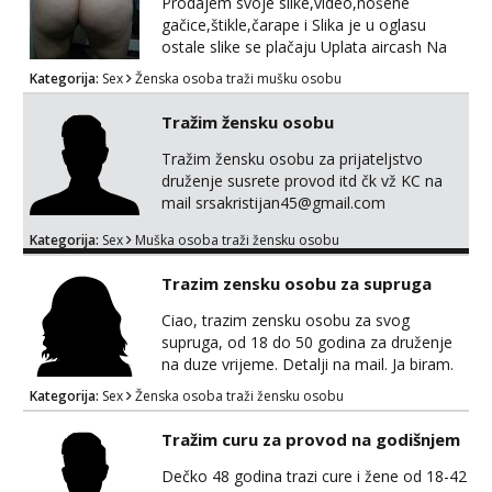
Prodajem svoje slike,video,nošene
gačice,štikle,čarape i Slika je u oglasu
ostale slike se plačaju Uplata aircash Na
poziv ne odgovaram Javite se na whatsapp
Kategorija:
Sex
Ženska osoba traži mušku osobu
ili telegram samo 0989103797 Pusa
Tražim žensku osobu
Tražim žensku osobu za prijateljstvo
druženje susrete provod itd čk vž KC na
mail srsakristijan45@gmail.com
Kategorija:
Sex
Muška osoba traži žensku osobu
Trazim zensku osobu za supruga
Ciao, trazim zensku osobu za svog
supruga, od 18 do 50 godina za druženje
na duze vrijeme. Detalji na mail. Ja biram.
Lp
Kategorija:
Sex
Ženska osoba traži žensku osobu
Tražim curu za provod na godišnjem
Dečko 48 godina trazi cure i žene od 18-42