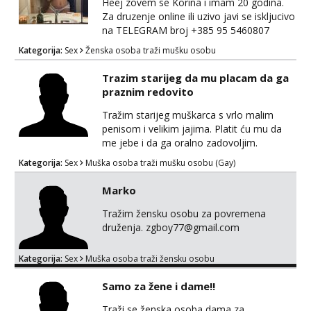
Heej zovem se Korina i imam 20 godina.
Za druzenje online ili uzivo javi se iskljucivo
na TELEGRAM broj ‪+385 95 5460807
Kategorija:
Sex
Ženska osoba traži mušku osobu
Trazim starijeg da mu placam da ga
praznim redovito
Tražim starijeg muškarca s vrlo malim
penisom i velikim jajima. Platit ću mu da
me jebe i da ga oralno zadovoljim.
Isključivo Zagreb. Molim opis tijela, dob i
Kategorija:
Sex
Muška osoba traži mušku osobu (Gay)
veličinu penisa. Javljanje isključivo na e-
mail: samozagrebgrad@gmail.com
Marko
Tražim žensku osobu za povremena
druženja. zgboy77@gmail.com
Kategorija:
Sex
Muška osoba traži žensku osobu
Samo za žene i dame!!
Traži se ženska osoba,dama za