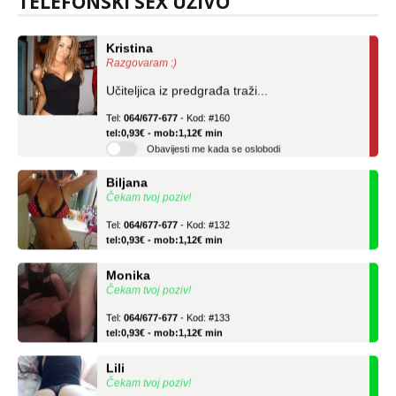
TELEFONSKI SEX UŽIVO
Kristina
Razgovaram :)
Učiteljica iz predgrađa traži...
Tel:
064/677-677
- Kod: #160
tel:0,93€ - mob:1,12€ min
Obavijesti me kada se oslobodi
Biljana
Čekam tvoj poziv!
Tel:
064/677-677
- Kod: #132
tel:0,93€ - mob:1,12€ min
Monika
Čekam tvoj poziv!
Tel:
064/677-677
- Kod: #133
tel:0,93€ - mob:1,12€ min
Lili
Čekam tvoj poziv!