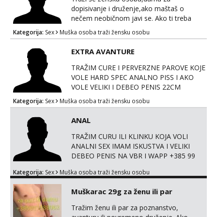
dopisivanje i druženje,ako maštaš o
nečem neobičnom javi se. Ako ti treba
netko da te sasluša, tebe i tvoje probleme
Kategorija:
Sex
Muška osoba traži žensku osobu
tu sam za tebe javi se. Ako imaš maštarije
i fantazije stojim ti na raspolaganju. Javi se
EXTRA AVANTURE
na mail ili na wapp/viber 099-783-7191
TRAŽIM CURE I PERVERZNE PAROVE KOJE
VOLE HARD SPEC ANALNO PISS I AKO
VOLE VELIKI I DEBEO PENIS 22CM
DISKRETNO SVE NA WHTP +385 99 2044
Kategorija:
Sex
Muška osoba traži žensku osobu
893 Šaljem fotke
ANAL
TRAŽIM CURU ILI KLINKU KOJA VOLI
ANALNI SEX IMAM ISKUSTVA I VELIKI
DEBEO PENIS NA VBR I WAPP +385 99
2044 893
Kategorija:
Sex
Muška osoba traži žensku osobu
Muškarac 29g za ženu ili par
Tražim ženu ili par za poznanstvo,