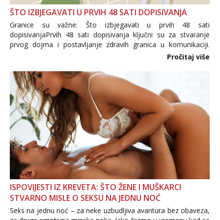
ŠTO IZBJEGAVATI U PRVIH 48 SATI DOPISIVANJA
Granice su važne: Što izbjegavati u prvih 48 sati
dopisivanjaPrvih 48 sati dopisivanja ključni su za stvaranje
prvog dojma i postavljanje zdravih granica u komunikaciji.
Važno je izbjeći prebrzo otkrivanje osobnih ili intimnih
Pročitaj više
informacija, jer nepoznata osoba još nije zaslužila to
povjerenje. Takođe...
ISPOVIJESTI IZ KREVETA: ŠTO ŽENE I MUŠKARCI
STVARNO MISLE O SEKSU NA JEDNU NOĆ
Seks na jednu noć – za neke uzbudljiva avantura bez obaveza,