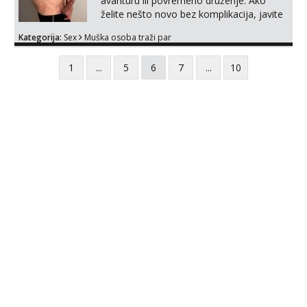
avanturu ili povremeno druženje. Ako
želite nešto novo bez komplikacija, javite
se. Potentan sam i vješt te nudim dug i
Kategorija:
Sex
Muška osoba traži par
kvalitetan seks. Higijenu i potpunu
diskreciju jamčim. Sl. Brod moj prostor
1
...
5
6
7
...
10
Zagreb i ostatak HR mobilan.
𝗡𝗮𝗽𝗼𝗺𝗲𝗻𝗮 Samo žene i hetero parovi.
Solo muškarci ne.