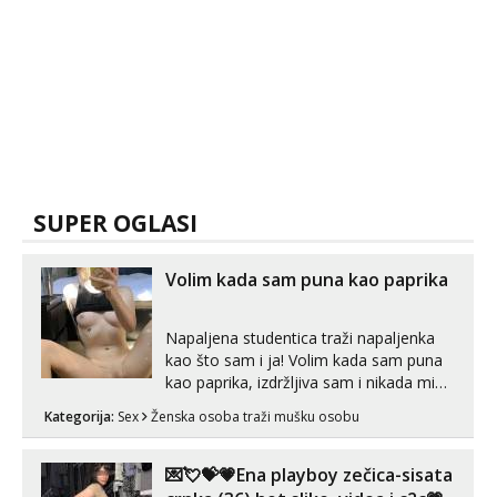
SUPER OGLASI
Volim kada sam puna kao paprika
Napaljena studentica traži napaljenka
kao što sam i ja! Volim kada sam puna
kao paprika, izdržljiva sam i nikada mi
nije dosta seksa. Volim grubi seks i više
Kategorija:
Sex
Ženska osoba traži mušku osobu
puta dnevno bilo kad i bilo gdje zato se
javi što prije da me isprobaš Klikni na
link ispod i nadji me tamo, cekam te!
💌💘💝💗Ena playboy zečica-sisata