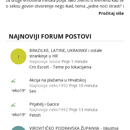
za druge emotivna minska polja. Iako živimo u vremenu kad se
o seksu govori otvorenije nego ikad, tema „jedne noći strasti“ i
dalje izaziva burne rasprave. Što zapravo misle žene, a što
Pročitaj više
muškarci? Jesu...
NAJNOVIJI FORUM POSTOVI
BRAZILKE, LATINE, UKRAINKE i ostale
strankinje u HR
I
Najnovija: ivoovi
Prije 1 minute
Cro Escort - Teme po lokacijama
Akcija na plažama u Hrvatskoj
Najnovija: neko1992
Prije 10 minuta
Sex
Prijatelj i Gacice
Najnovija: neko1992
Prije 13 minuta
Fetish
VIROVITIČKO PODRAVSKA ŽUPANIJA - Iskustva