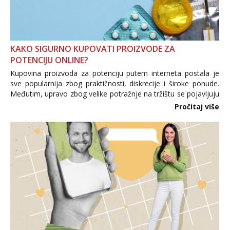
KAKO SIGURNO KUPOVATI PROIZVODE ZA
POTENCIJU ONLINE?
Kupovina proizvoda za potenciju putem interneta postala je
sve popularnija zbog praktičnosti, diskrecije i široke ponude.
Međutim, upravo zbog velike potražnje na tržištu se pojavljuju
i brojni krivotvoreni proizvodi, nepouzdane internetske
Pročitaj više
trgovine te proizvodi nepoznatog podrijetla. ...