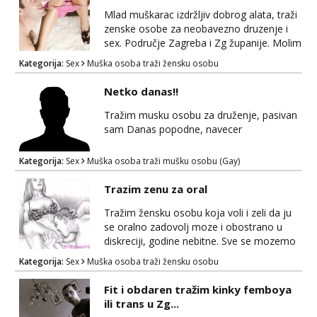
uloga, ostvarivanje fantazija i fetiša- tamo
Mlad muškarac izdržljiv dobrog alata, traži
gdje se pronađemo. Seksualnost za mene
zenske osobe za neobavezno druzenje i
nije nešto što se “odrađuje”,...
sex. Područje Zagreba i Zg županije. Molim
da mi se javljaju samo ženske osobe,
Kategorija:
Sex
Muška osoba traži žensku osobu
muškarci i parovi me ne zanimaju. Poruka,
poziv ili WhatsApp 0917339834
Netko danas!!
Tražim musku osobu za druženje, pasivan
sam Danas popodne, navecer
Kategorija:
Sex
Muška osoba traži mušku osobu (Gay)
Trazim zenu za oral
Tražim žensku osobu koja voli i zeli da ju
se oralno zadovolj moze i obostrano u
diskreciji, godine nebitne. Sve se mozemo
dogovorti Zagreb i okolica. Whatsap, Viber
Kategorija:
Sex
Muška osoba traži žensku osobu
0958068368
Fit i obdaren tražim kinky femboya
ili trans u Zg...