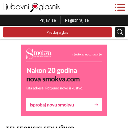
Prijavi se
Registriraj se
Predaj oglas
Liliana
Čekam tvoj poziv!
Tel:
064/677-677
- Kod: #69
tel:0,93€ - mob:1,12€ min