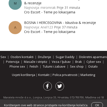
& recenzije
M
Najnovija: miromrak
Prije 31 minuta
Cro Escort - Teme po lokacijama
BOSNA I HERCEGOVINA - Iskustva & recenzije
Najnovija: Anel123
Prije 37 minuta
A
Cro Escort - Teme po lokacijama
Sex
|
Osobni kontakti
|
Druženje
|
Sugar Daddy
|
Diskretni aparmani
|
Potencija
|
Masaže i striptiz
|
Veza / ljubav
|
Brak
|
Cyber sex
|
Phone sex
|
Fetish
|
Tulumi i zabave
|
Sex shop
|
Ostalo
Uvjeti korištenja
|
Kontakt
|
Polica privatnosti
|
Marketing
Maratela mreže d.o.o., Lonjica, Lonjica 33, Hrvatska, 072/700700, Mlađima od 18
godina zabranjeno je pregledavanje stranice i svih njenih dijelova.
Korištenjem ove web stranice pristajete na korištenje kolačića.
OK
Partnerski portali:
osobnikontakti.com
|
hotline.hr
|
ThePornDude.com