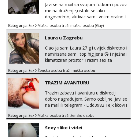
Javi se na mail sa svojom fotkom i pozovi
me na druženje,ostalo se lako
dogovorimo, aktivac sam i volim oralno i
analno, pa slobodno navedi što te pali ;)
Kategorija:
Sex
Muška osoba traži mušku osobu (Gay)
Laura u Zagrebu
Ciao ja sam Laura 27 g i uvijek diskretno i
namirisana sam i top higijena 😘 i nježna i
klimatiziran prostor Trazim sex za
nagradu Radim klasican sex Pusenje i
Kategorija:
Sex
Ženska osoba traži mušku osobu
gutanje sperme Erotsko rublje imam
uvijek Lizati me mozes i ljubiti po tijelu
TRAZIM AVANTURU
Iskljucivo neradim analni !!! I neljubim se
Whatsapp +385 91 9241 921
Trazim zabavu i avanturu u diskreciji i
dobro nagrađujem. Samo ozbiljne. Javi se
na mail ili telegram - Ddd3982 Fejk likovi i
pederi - blok i prijava.
Kategorija:
Sex
Muška osoba traži žensku osobu
Sexy slike i videi