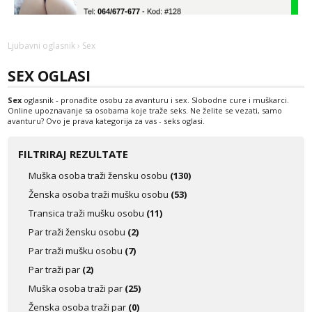
Tel:
064/677-677
- Kod: #128
tel:0,93€ - mob:1,12€ min
Anđela
Ljubavni oglasnik
› Sex
Čekam tvoj poziv!
SEX OGLASI
Tel:
064/677-677
- Kod: #142
tel:0,93€ - mob:1,12€ min
Sex
oglasnik - pronađite osobu za avanturu i sex. Slobodne cure i muškarci.
Online upoznavanje sa osobama koje traže seks. Ne želite se vezati, samo
Liliana
avanturu? Ovo je prava kategorija za vas - seks oglasi.
Čekam tvoj poziv!
Tel:
064/677-677
- Kod: #69
FILTRIRAJ REZULTATE
tel:0,93€ - mob:1,12€ min
Muška osoba traži žensku osobu
(130)
Kristina
Ženska osoba traži mušku osobu
(53)
Razgovaram :)
Transica traži mušku osobu
(11)
Učiteljica iz predgrađa traži...
Par traži žensku osobu
(2)
Tel:
064/677-677
- Kod: #160
Par traži mušku osobu
(7)
tel:0,93€ - mob:1,12€ min
Obavijesti me kada se oslobodi
Par traži par
(2)
Muška osoba traži par
(25)
Biljana
Čekam tvoj poziv!
Ženska osoba traži par
(0)