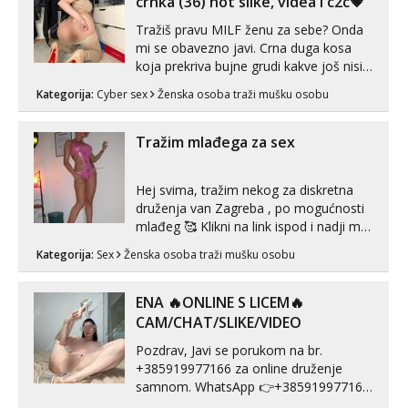
crnka (36) hot slike, videa i c2c💗
Tražiš pravu MILF ženu za sebe? Onda
mi se obavezno javi. Crna duga kosa
koja prekriva bujne grudi kakve još nisi
vidio, čista ŠESTICA! A usne? O usnama
Kategorija:
Cyber sex
Ženska osoba traži mušku osobu
bolje da ni ne pričam. Prave pune usne
koje će ti se urezati u pamćenje, jer
vjeruj mi, takve još nisi vidio. Uvijek sam
Tražim mlađega za sex
spremna za ONLOINE zabavu...
Hej svima, tražim nekog za diskretna
druženja van Zagreba , po mogućnosti
mlađeg 🥰 Klikni na link ispod i nadji me
tamo, cekam te!
Kategorija:
Sex
Ženska osoba traži mušku osobu
ENA 🔥ONLINE S LICEM🔥
CAM/CHAT/SLIKE/VIDEO
Pozdrav, Javi se porukom na br.
+385919977166 za online druženje
samnom. WhatsApp 👉+385919977166
Telegram 👉@enafriedrichkis Radim