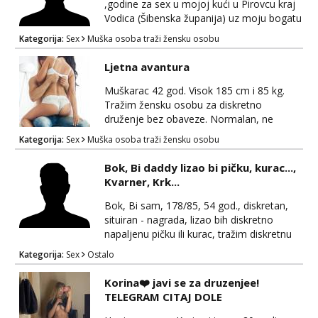
,godine za sex u mojoj kući u Pirovcu kraj
Vodica (Šibenska županija) uz moju bogatu
nagradu.Možete mi se javiti na VIBER ili
Kategorija:
Sex
Muška osoba traži žensku osobu
WATCUPP +385993358977 P.S.GAY I
BONOVI OFF
Ljetna avantura
Muškarac 42 god. Visok 185 cm i 85 kg.
Tražim žensku osobu za diskretno
druženje bez obaveze. Normalan, ne
pušim, ne pijem, zabavan, držim do
Kategorija:
Sex
Muška osoba traži žensku osobu
higijene. Želio bih probat nešto novo! Pa
ako imaš skrivenu želju, slobodno mi se
Bok, Bi daddy lizao bi pičku, kurac...,
javi! Možda se i dogovorimo. Sljedi i
Kvarner, Krk...
nagrada! Kontakt porukom na WhatsApp
Molim muške osobe da mi se NE javljaju !
Bok, Bi sam, 178/85, 54 god., diskretan,
Hvala, pozdrav!
situiran - nagrada, lizao bih diskretno
napaljenu pičku ili kurac, tražim diskretnu
curu/ženu (ili dvije), par, dečka..., sve
Kategorija:
Sex
Ostalo
možemo dogovorit, javi(te) se na
dani345hr@zohomail.eu pa dam kontakt
Korina❤️ javi se za druzenjee!
za telegram, mob., whats up, diskrecija
TELEGRAM CITAJ DOLE
obvezna, Kvarner, Krk, Rijeka...