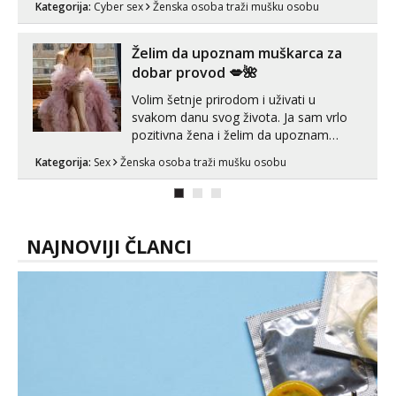
Kategorija:
Cyber sex
Ženska osoba traži mušku osobu
videopozive s licem, solo i s partnerom,
kolegicama (Tina&Natali), razne
kombinacije halteri, haljine, štikle,
Želim da upoznam muškarca za
samostojeće itd. Nudim svakakva videa
dobar provod 💋🌺
seksa, puš...
Volim šetnje prirodom i uživati u
svakom danu svog života. Ja sam vrlo
pozitivna žena i želim da upoznam
muškarca za dobar provod, naravno
Kategorija:
Sex
Ženska osoba traži mušku osobu
može i nešto više.💋🌺 Klikni na link
ispod i nadji me tamo, cekam te!
NAJNOVIJI ČLANCI