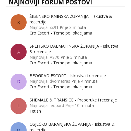
NAJNOVIJI FORUM POSTOVI
ŠIBENSKO KNINSKA ŽUPANIJA - Iskustva &
recenzije
X
Najnovija: xx91
Prije 3 minuta
Cro Escort - Teme po lokacijama
SPLITSKO DALMATINSKA ŽUPANIJA - Iskustva
& recenzije
A
Najnovija: AS70
Prije 3 minuta
Cro Escort - Teme po lokacijama
BEOGRAD ESCORT - Iskustva i recenzije
Najnovija: dvometras
Prije 4 minuta
D
Cro Escort - Teme po lokacijama
SHEMALE & TRANSICE - Preporuke i recenzije
Najnovija: leopard
Prije 10 minuta
L
Fetish
OSJEČKO BARANJSKA ŽUPANIJA - Iskustva &
recenzije
O