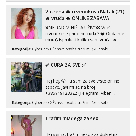
ispod i nadji me tamo, cekam te!
Vatrena ‎️‍🔥 crvenokosa Natali (21)
‎️‍🔥 vruča‎ ️‍🔥 ONLINE ZABAVA
❌NE RADIM NIŠTA UŽIVO❌ Voliš
crvenokose prirodne curke? ❤️ Onda me
moraš isprobati koliko sam vruča.‎ ️‍🔥
MLADA vražica koja ima 100%
Kategorija:
Cyber sex
Ženska osoba traži mušku osobu
prorodne grudi, 💦 Misli su mi uvijek
prljave i u svemu vidim samo užitak. 💦
U mojoj raznolikoj ponudi možeš
✅ CURA ZA SVE ✅
pranaći nešto po svojoj mjeri. Sexi videa
s kolegica...
Hej hej. 🤭 Tu sam za sve vrste online
zabave. Javi mi se na broj
+385919123322 (Telegram, Viber ili
Whatsapp). 🤙 NE javljaj se na uzivo.
Kategorija:
Cyber sex
Ženska osoba traži mušku osobu
Hvala.
Tražim mlađega za sex
Hej svima, tražim nekog za diskretna