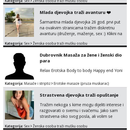
Kategorija:
Sex
Ženska osoba traži mušku osobu
bilo kad i bilo gdje zato se javi što prije da
me isprobaš Klikni na link ispod i nadji me
Mlada djevojka traži avanturu ❤️
tamo, cekam te!
Šarmantna mlada djevojka 26 god. prvi put
na ovakvim stranicama tražim diskretnu
avanturu (druženje, maženje, sex :) Klikni na
link ispod i nadji me tamo, cekam te!
Kategorija:
Sex
Ženska osoba traži mušku osobu
Dubrovnik Masaža za žene i ženski dio
para
Relax Erotska Body to body Happy end Yoni
Kategorija:
Masaže i striptiz
Erotske masaze (pruza muskarac)
Strastvena djevojka traži opuštanje
Tražim nekoga s kime mogu dijeliti interese i
razgovarati o svemu i svačemu. Jako sam
strastvena oko svog posla, ali volim se
opustiti i provesti vrijeme s prijateljima.
Kategorija:
Sex
Ženska osoba traži mušku osobu
Voljela bi naci nekoga pa da se nemoram