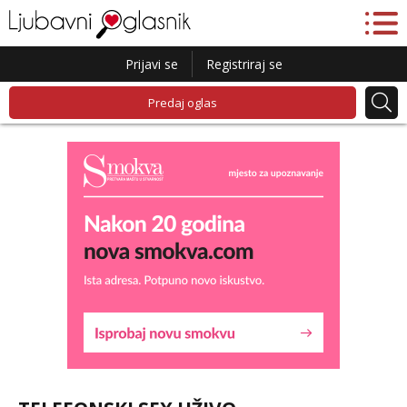
Prijavi se
Registriraj se
Predaj oglas
Liliana
Razgovaram :)
Tel:
064/677-677
- Kod: #69
tel:0,93€ - mob:1,12€ min