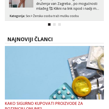
druženja van Zagreba , po mogućnosti
mlađeg 🥰 Klikni na link ispod i nadji me
tamo, cekam te!
Kategorija:
Sex
Ženska osoba traži mušku osobu
NAJNOVIJI ČLANCI
KAKO SIGURNO KUPOVATI PROIZVODE ZA
POTENCIJU ONLINE?