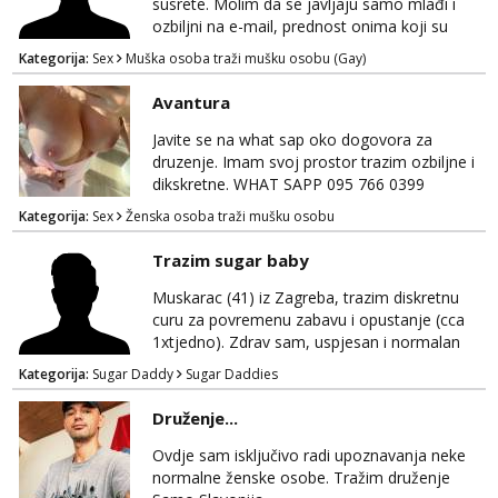
susrete. Molim da se javljaju samo mlađi i
ozbiljni na e-mail, prednost onima koji su
vitke građe, iskustvo mi je nebitno. Higijena i
Kategorija:
Sex
Muška osoba traži mušku osobu (Gay)
diskrecija su mi na prvom mjestu,
maksimalno držim do izgleda, sportski sam
Avantura
tip.
Javite se na what sap oko dogovora za
druzenje. Imam svoj prostor trazim ozbiljne i
dikskretne. WHAT SAPP 095 766 0399
Kategorija:
Sex
Ženska osoba traži mušku osobu
Trazim sugar baby
Muskarac (41) iz Zagreba, trazim diskretnu
curu za povremenu zabavu i opustanje (cca
1xtjedno). Zdrav sam, uspjesan i normalan
muskarca koji je spreman financijski cijeniti
Kategorija:
Sugar Daddy
Sugar Daddies
tvoje vrijeme i trud. Ako smatras da imas sto
ponuditi, javi se s par rijeci o sebi, tome sto
Druženje...
trazis/ocekujes i fotkama na; Telegram
@GentAnte WA 0955812207
Ovdje sam isključivo radi upoznavanja neke
normalne ženske osobe. Tražim druženje