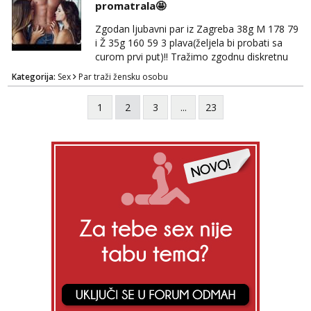
promatrala🤩
Zgodan ljubavni par iz Zagreba 38g M 178 79
i Ž 35g 160 59 3 plava(željela bi probati sa
curom prvi put)!! Tražimo zgodnu diskretnu
curu koja bi nas promatrala dok imamo
Kategorija:
Sex
Par traži žensku osobu
žestok odnos. Može se pridruziti ali i ne
mora.Bitno da uzivamo diskretno anonimno
1
2
3
...
23
bez upoznavanja puno.Sliku mozemo
razmjeniti,ali najbolje uzivo se upoznati. Na
goo smo do 15.8 poslije tog mozemo se
druziti,javi se na mail il...