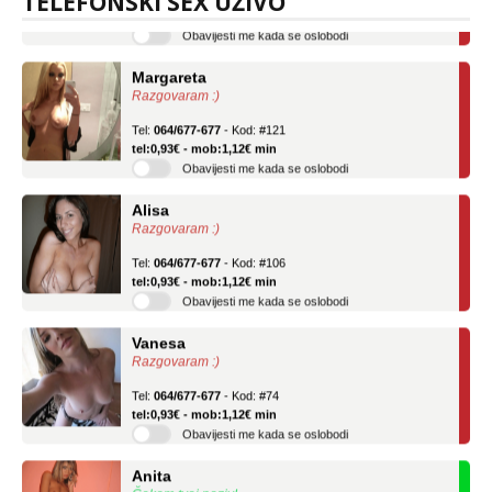
TELEFONSKI SEX UŽIVO
Obavijesti me kada se oslobodi
Margareta
Razgovaram :)
Tel:
064/677-677
- Kod: #121
tel:0,93€ - mob:1,12€ min
Obavijesti me kada se oslobodi
Alisa
Razgovaram :)
Tel:
064/677-677
- Kod: #106
tel:0,93€ - mob:1,12€ min
Obavijesti me kada se oslobodi
Vanesa
Razgovaram :)
Tel:
064/677-677
- Kod: #74
tel:0,93€ - mob:1,12€ min
Obavijesti me kada se oslobodi
Anita
Čekam tvoj poziv!