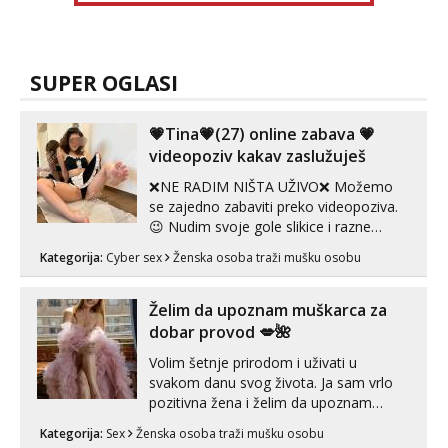
SUPER OGLASI
💗Tina💗(27) online zabava 💗
videopoziv kakav zaslužuješ
❌NE RADIM NIŠTA UŽIVO❌ Možemo
se zajedno zabaviti preko videopoziva.
😉 Nudim svoje gole slikice i razne
videouradke. 🤩 Za online zabavu pošalji
Kategorija:
Cyber sex
Ženska osoba traži mušku osobu
poruku na Whatsapp, Telegram ili Viber.
😎 +385 91 912 3322 Za provjeru moje
autentičnosti možeš me vidjeti na
Želim da upoznam muškarca za
videopozivu. 😉 S vama sam vec 5 ...
dobar provod 💋🌺
Volim šetnje prirodom i uživati u
svakom danu svog života. Ja sam vrlo
pozitivna žena i želim da upoznam
muškarca za dobar provod, naravno
Kategorija:
Sex
Ženska osoba traži mušku osobu
može i nešto više.💋🌺 Klikni na link