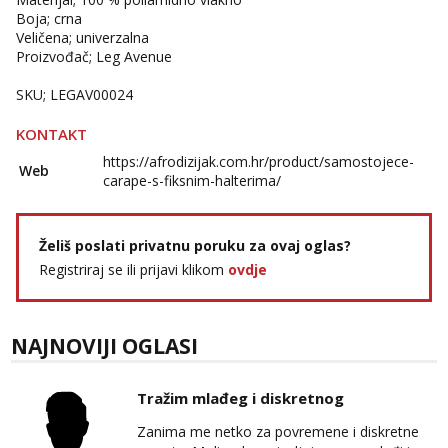
Boja; crna
Tel:
064/677-677
- Kod: #123
Veličena; univerzalna
tel:0,93€ - mob:1,12€ min
Proizvođač; Leg Avenue
Anđela
SKU; LEGAV00024
Čekam tvoj poziv!
KONTAKT
Tel:
064/677-677
- Kod: #142
tel:0,93€ - mob:1,12€ min
https://afrodizijak.com.hr/product/samostojece-
Web
carape-s-fiksnim-halterima/
Želiš poslati privatnu poruku za ovaj oglas?
Registriraj se ili prijavi klikom
ovdje
NAJNOVIJI OGLASI
Tražim mlađeg i diskretnog
Zanima me netko za povremene i diskretne