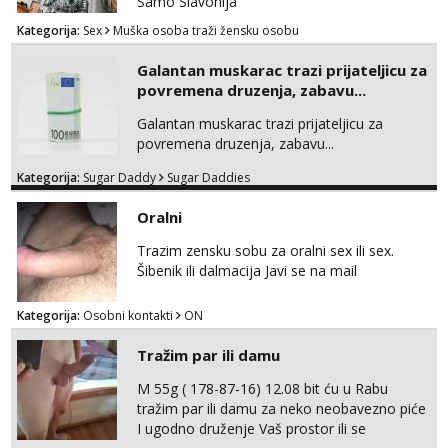
Samo Slavonija
Kategorija:
Sex
Muška osoba traži žensku osobu
Galantan muskarac trazi prijateljicu za
povremena druzenja, zabavu...
Galantan muskarac trazi prijateljicu za
povremena druzenja, zabavu...
Kategorija:
Sugar Daddy
Sugar Daddies
Oralni
Trazim zensku sobu za oralni sex ili sex.
Šibenik ili dalmacija Javi se na mail
Kategorija:
Osobni kontakti
ON
Tražim par ili damu
M 55g ( 178-87-16) 12.08 bit ću u Rabu
tražim par ili damu za neko neobavezno piće
I ugodno druženje Vaš prostor ili se