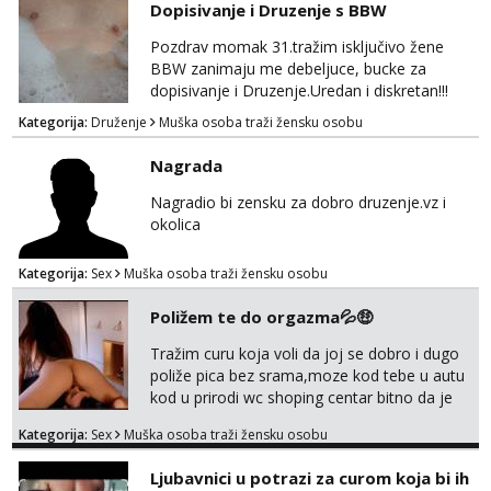
unaprijed (aircash, paysafecard, bonovi) ne
Dopisivanje i Druzenje s BBW
dolaze u obzir. Javit se prvo porukom na
whatsapp 0958048882.
Pozdrav momak 31.tražim isključivo žene
BBW zanimaju me debeljuce, bucke za
dopisivanje i Druzenje.Uredan i diskretan!!!
Kategorija:
Druženje
Muška osoba traži žensku osobu
Nagrada
Nagradio bi zensku za dobro druzenje.vz i
okolica
Kategorija:
Sex
Muška osoba traži žensku osobu
Poližem te do orgazma💦🤑
Tražim curu koja voli da joj se dobro i dugo
poliže pica bez srama,moze kod tebe u autu
kod u prirodi wc shoping centar bitno da je
uzbudljivo i da si full diskretna i napaljena💦
Kategorija:
Sex
Muška osoba traži žensku osobu
jer nisam solo. Zgodan sam i diskretan,sliku
šaljem na wapp telegram..178 78kg.,javi se
Ljubavnici u potrazi za curom koja bi ih
za brz dogovor Kontakt 0958759047