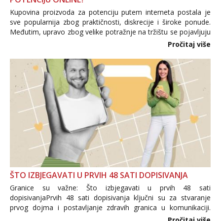
Kupovina proizvoda za potenciju putem interneta postala je
sve popularnija zbog praktičnosti, diskrecije i široke ponude.
Međutim, upravo zbog velike potražnje na tržištu se pojavljuju
i brojni krivotvoreni proizvodi, nepouzdane internetske
Pročitaj više
trgovine te proizvodi nepoznatog podrijetla. ...
ŠTO IZBJEGAVATI U PRVIH 48 SATI DOPISIVANJA
Granice su važne: Što izbjegavati u prvih 48 sati
dopisivanjaPrvih 48 sati dopisivanja ključni su za stvaranje
prvog dojma i postavljanje zdravih granica u komunikaciji.
Važno je izbjeći prebrzo otkrivanje osobnih ili intimnih
Pročitaj više