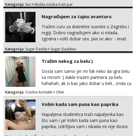
odvezemo gumenjakom na nekoj osamoj
Kategorija:
Sex
Muška osoba traži par
plaži na noćno kupanje Kontakt
trata.vrh@gmail.com
Nagrađujem za tajnu avanturu
Tražim curu za diskretne susrete u Zagrebu i
regiji. Dobro nagrađujem ako si mlada,
zgodna i voliš dobar sex. Javi se ako: - imaš
do 25 godina - imaš do 65 kg - imaš dugu
Kategorija:
Sugar Daddy
Sugar Daddies
kosu - se dobro ljubiš - si fleksibilna s
vremenom (jer ga nemam previše) i
Tražim nekog za belu:)
dostupna radnim danom (vikendi i noći su za
obitelj) - vodiš brigu o zdravlju i koristiš
Dosla sam samo jer mi fali neko da igra belu
zaštitu Ne javljajte se: - debele - frajeri i
sa mnom :) dakle trazim partnera za belu
paro...
hahahah, ak si bas jako dobar u beli , onda cu
razmislit za dalje Klikni na link ispod i nadji me
Kategorija:
Osobni kontakti
ONA
tamo, cekam te!
Volim kada sam puna kao paprika
Napaljena studentica traži napaljenka kao
što sam i ja! Volim kada sam puna kao
paprika, izdržljiva sam i nikada mi nije dosta
seksa. Volim grubi seks i više puta dnevno