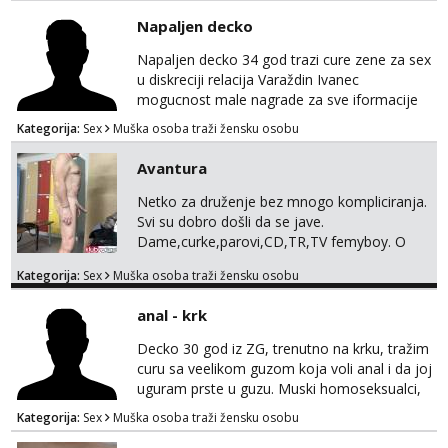
samo s prijateljima opustati ;) Klikni na link
Napaljen decko
ispod i nadji me tamo, cekam te!
Napaljen decko 34 god trazi cure zene za sex
u diskreciji relacija Varaždin Ivanec
mogucnost male nagrade za sve iformacije
pisite na broj 098819637 pusa
Kategorija:
Sex
Muška osoba traži žensku osobu
Avantura
Netko za druženje bez mnogo kompliciranja.
Svi su dobro došli da se jave.
Dame,curke,parovi,CD,TR,TV femyboy. O
svemu možemo porazgovarati. Prostor
Kategorija:
Sex
Muška osoba traži žensku osobu
nemam ali ako smo za druženje možemo
nešto iskombinirati(auto,najam na dva sata)
anal - krk
Decko 30 god iz ZG, trenutno na krku, tražim
curu sa veelikom guzom koja voli anal i da joj
uguram prste u guzu. Muski homoseksualci,
parovi i transiči odjebite, ne zanimate me. Bilo
Kategorija:
Sex
Muška osoba traži žensku osobu
kakva placanja opcenito (gotovina) ili